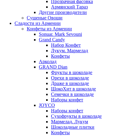
Прозрачная фасовка
Армянский Тараз
Другие производители
Сушеные Овощи
Сладости из Армении
Конфеты из Армении
Sonuar. Mark Sevouni
Grand Candy
Набор Конфет
Лукум. Мармелад
Конфеты
Арколад
GRAND Dian
Фрукты в шоколаде
Орехи в шоколаде
Драже в шоколаде
ШокоХит в шоколаде
Семечки в шоколаде
Наборы конфет
JOYCO
Наборы конфет
Сухофрукты в шоколаде
Мармелад. Лукум
Шоколадные плитки
Конфеты