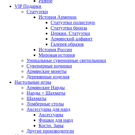
Разное
VIP Подарки
Статуэтки
История Армении
Статуэтки полистоун
Статуэтки бронза
Церкви. Статуэтки
Армянский алфавит
Галерея образов
История России
Мировая история
Уникальные сувенирные светильники
Сувенирные ночники
Армянские монеты
Деревянные изделия
Настольные игры
Армянские Нарды
Нарды + Шахматы
Шахматы
Ломберные столы
Аксессуары для нард
Аксессуары
Фишки для нард
Кости. Зары
Другие производители