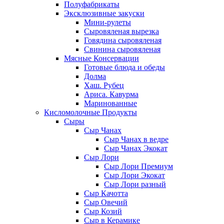
Полуфабрикаты
Эксклюзивные закуски
Мини-рулеты
Сыровяленая вырезка
Говядина сыровяленая
Свинина сыровяленая
Мясные Консервации
Готовые блюда и обеды
Долма
Хаш. Рубец
Ариса. Кавурма
Маринованные
Кисломолочные Продукты
Сыры
Сыр Чанах
Сыр Чанах в ведре
Сыр Чанах Экокат
Сыр Лори
Сыр Лори Премиум
Сыр Лори Экокат
Сыр Лори разный
Сыр Качотта
Сыр Овечий
Сыр Козий
Сыр в Керамике