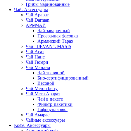
Грибы маринованные
Чай. Аксессуары
Чай Арарат
Чай Darman
АРМЧАЙ
Чай заварочный
Прозрачная фасовка
Армянский Тараз
Чай "IJEVAN". MASIS
Чай Агат
Чай Нане
Чай Гюмри
Чай Манана
Чай травяной
Био-сертифицированный
Весовой
Чай Meron berry
Чай Мега Арарат
Чай в пакете
Фильтр-пакетики
Гофроупаковка
Чай Амарас
Чайные аксессуары
Кофе. Аксессуары
Армянский кофе