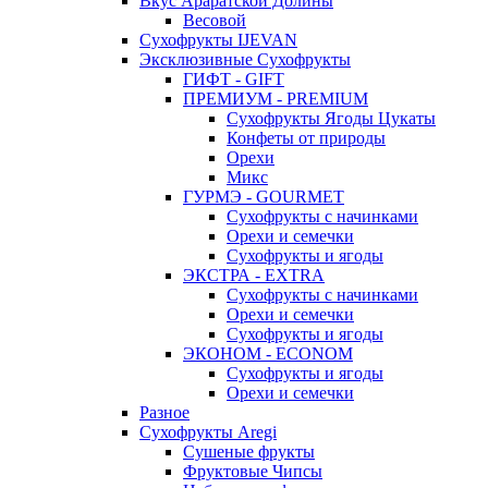
Вкус Араратской Долины
Весовой
Сухофрукты IJEVAN
Эксклюзивные Сухофрукты
ГИФТ - GIFT
ПРЕМИУМ - PREMIUM
Сухофрукты Ягоды Цукаты
Конфеты от природы
Орехи
Микс
ГУРМЭ - GOURMET
Сухофрукты с начинками
Орехи и семечки
Сухофрукты и ягоды
ЭКСТРА - EXTRA
Сухофрукты с начинками
Орехи и семечки
Сухофрукты и ягоды
ЭКОНОМ - ECONOM
Сухофрукты и ягоды
Орехи и семечки
Разное
Сухофрукты Aregi
Сушеные фрукты
Фруктовые Чипсы