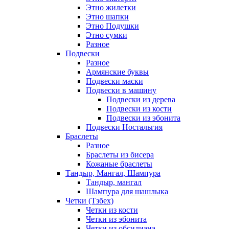
Этно жилетки
Этно шапки
Этно Подушки
Этно сумки
Разное
Подвески
Разное
Армянские буквы
Подвески маски
Подвески в машину
Подвески из дерева
Подвески из кости
Подвески из эбонита
Подвески Ностальгия
Браслеты
Разное
Браслеты из бисера
Кожаные браслеты
Тандыр, Мангал, Шампура
Тандыр, мангал
Шампура для шашлыка
Четки (Тзбех)
Четки из кости
Четки из эбонита
Четки из обсидиана