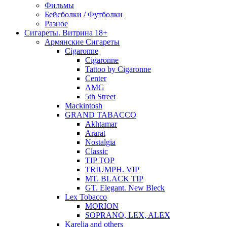
Фильмы
Бейсболки / Футболки
Разное
Сигареты. Витрина 18+
Армянские Сигареты
Cigaronne
Cigaronne
Tattoo by Cigaronne
Center
AMG
5th Street
Mackintosh
GRAND TABACCO
Akhtamar
Ararat
Nostalgia
Classic
TIP TOP
TRIUMPH. VIP
MT. BLACK TIP
GT. Elegant. New Bleck
Lex Tobacco
MORION
SOPRANO, LEX, ALEX
Karelia and others