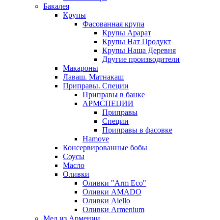
Бакалея
Крупы
Фасованная крупа
Крупы Арарат
Крупы Нат Продукт
Крупы Наша Деревня
Другие производители
Макароны
Лаваш. Матнакаш
Приправы. Специи
Приправы в банке
АРМСПЕЦИИ
Приправы
Специи
Приправы в фасовке
Hamove
Консервированные бобы
Соусы
Масло
Оливки
Оливки "Arm Eco"
Оливки AMADO
Оливки Aiello
Оливки Armenium
Мед из Армении