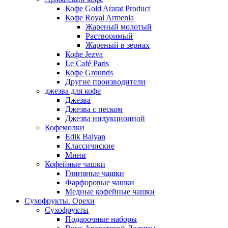
Кофе Gold Ararat Product
Кофе Royal Armenia
Жареный молотый
Растворимый
Жареный в зернах
Кофе Jezva
Le Café Paris
Кофе Grounds
Другие производители
джезва для кофе
Джезва
Джезва с песком
Джезва индукционной
Кофемолки
Edik Balyan
Классичиские
Мини
Кофейные чашки
Глиняные чашки
Фарфоровые чашки
Медные кофейные чашки
Сухофрукты. Орехи
Сухофрукты
Подарочные наборы