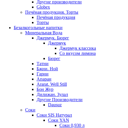
Другие производители
Globex
Печёная продукция. Торты
Печёная продукция
Торты
Безалкогольные напитки
Минеральная Вода
Джермук. Бюрег
Джермук
Джермук классика
Со вкусом лимона
Бюрег
Татни
Бжни. Ной
Гарни
Апаран
Ararat. Well Still
Бон Жур
Дилижан. Зулал
Другие Производители
Dausuz
Соки
Соки SIS Натурал
Соки YAN
Соки 0,930 л