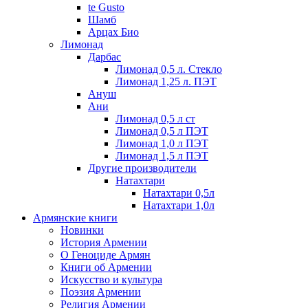
te Gusto
Шамб
Арцах Био
Лимонад
Дарбас
Лимонад 0,5 л. Стекло
Лимонад 1,25 л. ПЭТ
Ануш
Ани
Лимонад 0,5 л ст
Лимонад 0,5 л ПЭТ
Лимонад 1,0 л ПЭТ
Лимонад 1,5 л ПЭТ
Другие производители
Натахтари
Натахтари 0,5л
Натахтари 1,0л
Армянские книги
Новинки
История Армении
О Геноциде Армян
Книги об Армении
Иcкусство и культура
Поэзия Армении
Религия Армении