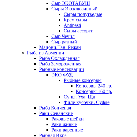
Сыр ЭКОТАВУШ
Сыры Эксклюзивный
Сыры полутведые
Крем сыры
Antipasti
Сыры ассорти
Сыр Чечил
Сыр разный
Мацони.Тан. Режан
Рыба из Армении
Рыба Охлажденная
Рыба Замороженная
Рыбные консервации
ЭКО ФУД
Рыбные консервы
Консервы 240 гр.
Консервы 160 гр.
Супы. Уха. Щи
Филе-кусочки. Суфле
Рыба Копченая
Раки Севанские
Раковые шейки
Раки живые
Раки варенные
Рыбная Икра