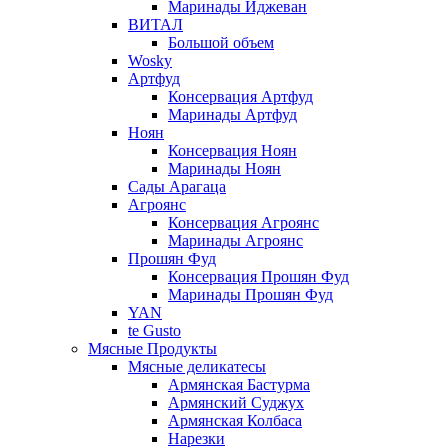
Маринады Иджеван
ВИТАЛ
Большой объем
Wosky
Артфуд
Консервация Артфуд
Маринады Артфуд
Ноян
Консервация Ноян
Маринады Ноян
Сады Арагаца
Агроянс
Консервация Агроянс
Маринады Агроянс
Прошян Фуд
Консервация Прошян Фуд
Маринады Прошян Фуд
YAN
te Gusto
Мясные Продукты
Мясные деликатесы
Армянская Бастурма
Армянский Суджух
Армянская Колбаса
Нарезки