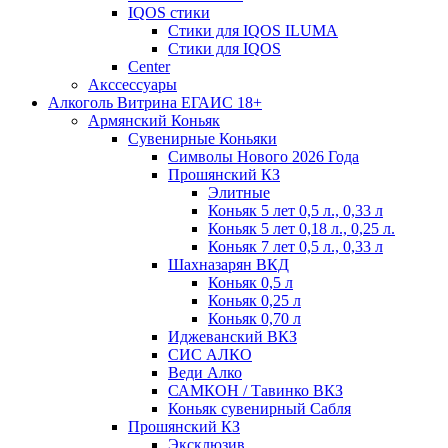
IQOS стики
Стики для IQOS ILUMA
Стики для IQOS
Сenter
Акссессуары
Алкоголь Витрина ЕГАИС 18+
Армянский Коньяк
Сувенирные Коньяки
Символы Нового 2026 Года
Прошянский КЗ
Элитные
Коньяк 5 лет 0,5 л., 0,33 л
Коньяк 5 лет 0,18 л., 0,25 л.
Коньяк 7 лет 0,5 л., 0,33 л
Шахназарян ВКД
Коньяк 0,5 л
Коньяк 0,25 л
Коньяк 0,70 л
Иджеванский ВКЗ
СИС АЛКО
Веди Алко
САМКОН / Тавинко ВКЗ
Коньяк сувенирный Сабля
Прошянский КЗ
Эксклюзив