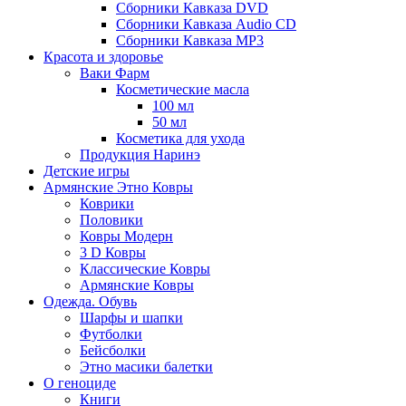
Сборники Кавказа DVD
Сборники Кавказа Audio CD
Сборники Кавказа MP3
Красота и здоровье
Ваки Фарм
Косметические масла
100 мл
50 мл
Косметика для ухода
Продукция Наринэ
Детские игры
Армянские Этно Ковры
Коврики
Половики
Ковры Модерн
3 D Ковры
Классические Ковры
Армянские Ковры
Одежда. Обувь
Шарфы и шапки
Футболки
Бейсболки
Этно масики балетки
О геноциде
Книги