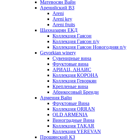
Матевосян Вайн
Аренийский ВЗ
Areni
Areni key
Areni fruits
Шахназарян ЕКД
Коллекция Гаясон
Коллекция Гаясон п/у
Коллекция Гаясон Новогодняя п/у
Gevorkian winery
Сувенирные вина
Фруктовые вина
АРИАЦ. АНАИС
Коллекция КОРОНА
Коллекция Геворкян
Крепленые вина
Абрикосовый Бренди
Армения Вайн
Фруктовые Вина
Коллекция ORRAN
OLD ARMENIA
Виноградные Вина
Коллекция TAKAR
Коллекция YEREVAN
Прошянский КЗ