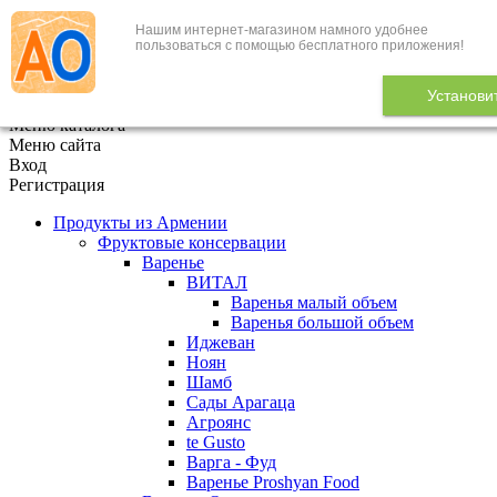
Нашим интернет-магазином намного удобнее
+7 (495) 646-888-1
пользоваться с помощью бесплатного приложения!
В корзине
0
товаров
Установи
x
Меню каталога
Меню сайта
Вход
Регистрация
Продукты из Армении
Фруктовые консервации
Варенье
ВИТАЛ
Варенья малый объем
Варенья большой объем
Иджеван
Ноян
Шамб
Сады Арагаца
Агроянс
te Gusto
Варга - Фуд
Варенье Proshyan Food