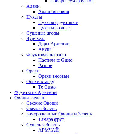
Наборы сухофруктов
Алани
Алани весовой
Цукаты
Цукаты фруктовые
Цукаты разные
Сушеные ягоды
Чурчхела
Дары Армении
Ануш
Фруктовая пастила
Пастила te Gusto
Разное
Орехи
Орехи весовые
Орехи в меду
Te Gusto
Фрукты из Армении
Овощи. Зелень
Свежие Овощи
Свежая Зелень
Замороженные Овощи и Зелень
Тамара фрут
Сушеная Зелень
АРМЧАЙ