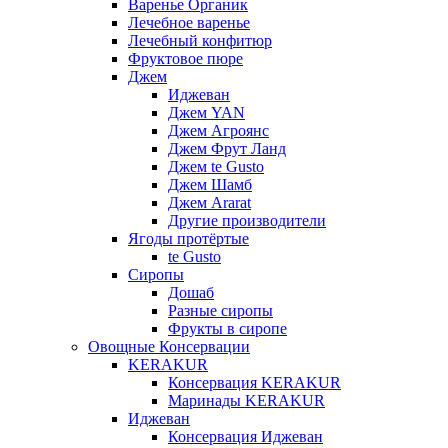
Варенье Органик
Лечебное варенье
Лечебный конфитюр
Фруктовое пюре
Джем
Иджеван
Джем YAN
Джем Агроянс
Джем Фрут Ланд
Джем te Gusto
Джем Шамб
Джем Ararat
Другие производители
Ягоды протёртые
te Gusto
Сиропы
Дошаб
Разные сиропы
Фрукты в сиропе
Овощные Консервации
KERAKUR
Консервация KERAKUR
Маринады KERAKUR
Иджеван
Консервация Иджеван