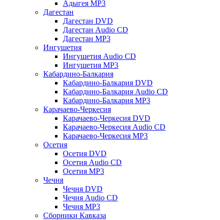
Адыгея MP3
Дагестан
Дагестан DVD
Дагестан Audio CD
Дагестан MP3
Ингушетия
Ингушетия Audio CD
Ингушетия MP3
Кабардино-Балкария
Кабардино-Балкария DVD
Кабардино-Балкария Audio CD
Кабардино-Балкария MP3
Карачаево-Черкесия
Карачаево-Черкесия DVD
Карачаево-Черкесия Audio CD
Карачаево-Черкесия MP3
Осетия
Осетия DVD
Осетия Audio CD
Осетия MP3
Чечня
Чечня DVD
Чечня Audio CD
Чечня MP3
Сборники Кавказа