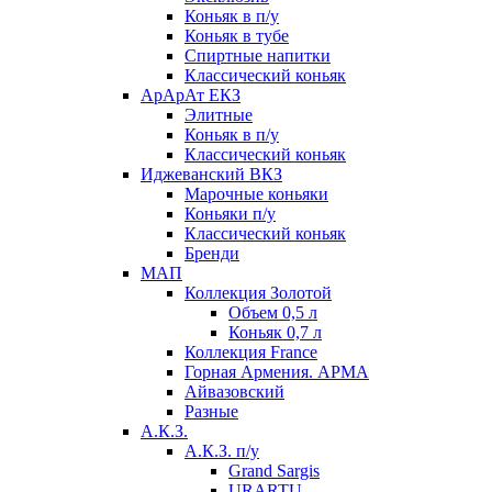
Коньяк в п/у
Коньяк в тубе
Спиртные напитки
Классический коньяк
АрАрАт ЕКЗ
Элитные
Коньяк в п/у
Классический коньяк
Иджеванский ВКЗ
Марочные коньяки
Коньяки п/у
Классический коньяк
Бренди
МАП
Коллекция Золотой
Объем 0,5 л
Коньяк 0,7 л
Коллекция France
Горная Армения. АРМА
Айвазовский
Разные
А.К.З.
А.К.З. п/у
Grand Sargis
URARTU