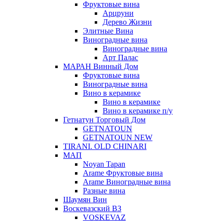
Фруктовые вина
Арцруни
Дерево Жизни
Элитные Вина
Виноградные вина
Виноградные вина
Арт Палас
МАРАН Винный Дом
Фруктовые вина
Виноградные вина
Вино в керамике
Вино в керамике
Вино в керамике п/у
Гетнатун Торговый Дом
GETNATOUN
GETNATOUN NEW
TIRANI. OLD CHINARI
МАП
Noyan Tapan
Arame Фруктовые вина
Arame Виноградные вина
Разные вина
Шаумян Вин
Воскевазский ВЗ
VOSKEVAZ