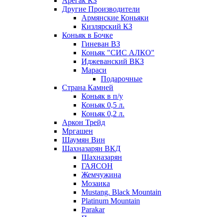
Арегак КЗ
Другие Производители
Армянские Коньяки
Кизлярский КЗ
Коньяк в Бочке
Гиневан ВЗ
Коньяк "СИС АЛКО"
Иджеванский ВКЗ
Мараси
Подарочные
Страна Камней
Коньяк в п/у
Коньяк 0,5 л.
Коньяк 0,2 л.
Аркон Трейд
Мргашен
Шаумян Вин
Шахназарян ВКД
Шахназарян
ГАЯСОН
Жемчужина
Мозаика
Mustang. Black Mountain
Platinum Mountain
Parakar