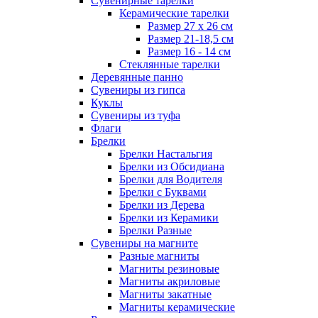
Сувенирные тарелки
Керамические тарелки
Размер 27 х 26 см
Размер 21-18,5 см
Размер 16 - 14 см
Стеклянные тарелки
Деревянные панно
Сувениры из гипса
Куклы
Сувениры из туфа
Флаги
Брелки
Брелки Настальгия
Брелки из Обсидиана
Брелки для Водителя
Брелки с Буквами
Брелки из Дерева
Брелки из Керамики
Брелки Разные
Сувениры на магните
Разные магниты
Магниты резиновые
Магниты акриловые
Магниты закатные
Магниты керамические