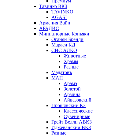
Премиум
Тавинко ВКЗ
TAVINKO
AGASI
Армения Вайн
АРАДИС
Миниатюрные Коньяки
Оганян Бренди
Мараси КД
СИС АЛКО
Животные
Храмы
Разные
Мадатовъ
МАП
Арамэ
Золотой
Армина
Айвазовский
Прошянский КЗ
Классические
Сувенирные
Грейт Велли АВКЗ
Иджеванский ВКЗ
Разные