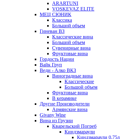
ARARTUNI
VOSKEVAZ ELITE
МЕЦ СЮНИК
Классика
Большой объем
Гиневан ВЗ
Классические вина
Большой объем
Сувенирные вина
Фруктовые вина
Гордость Нации
Вайк Груп
Веди - Алко ВКЗ
Виноградные вина
Классические
Большой объем
Фруктовые вина
В керамике
Другие Производители
Армянские вина
Givany Wine
Вина из Грузии
Кварельский Погреб
Киндзмараули
Киндзмараули 0,75л