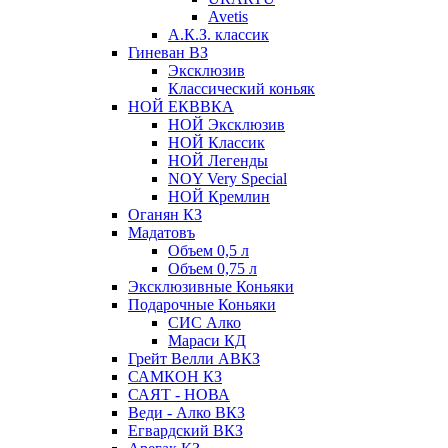
Avetis
А.К.З. классик
Гиневан ВЗ
Эксклюзив
Классический коньяк
НОЙ ЕКВВКА
НОЙ Эксклюзив
НОЙ Классик
НОЙ Легенды
NOY Very Speсial
НОЙ Кремлин
Оганян КЗ
Мадатовъ
Объем 0,5 л
Объем 0,75 л
Эксклюзивные Коньяки
Подарочные Коньяки
СИС Алко
Мараси КД
Грейт Велли АВКЗ
САМКОН КЗ
САЯТ - НОВА
Веди - Алко ВКЗ
Егвардский ВКЗ