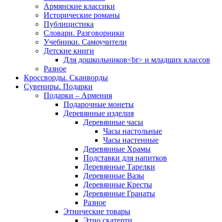
Армянские классики
Исторические романы
Публицистика
Словари. Разговорники
Учебники. Самоучители
Детские книги
Для дошкольников<br> и младших классов
Разное
Кроссворды. Сканворды
Сувениры. Подарки
Подарки – Армения
Подарочные монеты
Деревянные изделия
Деревянные часы
Часы настольные
Часы настенные
Деревянные Храмы
Подставки для напитков
Деревянные Тарелки
Деревянные Вазы
Деревянные Кресты
Деревянные Гранаты
Разное
Этнические товары
Этно скатерти