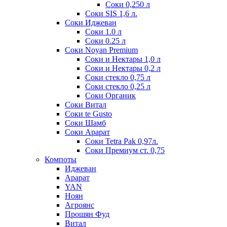
Соки 0,250 л
Соки SIS 1,6 л.
Соки Иджеван
Соки 1.0 л
Соки 0.25 л
Соки Noyan Premium
Соки и Нектары 1,0 л
Соки и Нектары 0,2 л
Соки стекло 0,75 л
Соки стекло 0,25 л
Соки Органик
Соки Витал
Соки te Gusto
Соки Шамб
Соки Арарат
Соки Tetra Pak 0,97л.
Соки Премиум ст. 0,75
Компоты
Иджеван
Арарат
YAN
Ноян
Агроянс
Прошян Фуд
Витал