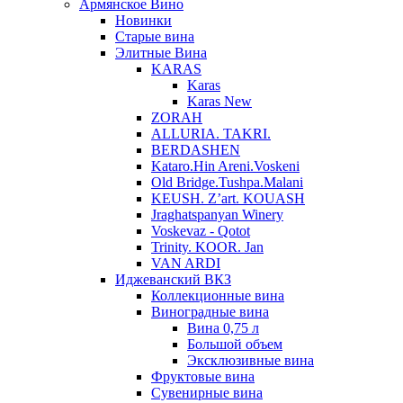
Армянское Вино
Новинки
Старые вина
Элитные Вина
KARAS
Karas
Karas New
ZORAH
ALLURIA. TAKRI.
BERDASHEN
Kataro.Hin Areni.Voskeni
Old Bridge.Tushpa.Malani
KEUSH. Z’art. KOUASH
Jraghatspanyan Winery
Voskevaz - Qotot
Trinity. KOOR. Jan
VAN ARDI
Иджеванский ВКЗ
Коллекционные вина
Виноградные вина
Вина 0,75 л
Большой объем
Эксклюзивные вина
Фруктовые вина
Cувенирные вина