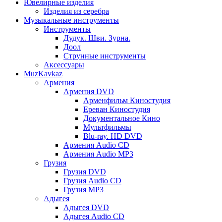
Ювелирные изделия
Изделия из серебра
Музыкальные инструменты
Инструменты
Дудук. Шви. Зурна.
Доол
Струнные инструменты
Аксессуары
MuzKavkaz
Армения
Армения DVD
Арменфильм Киностудия
Ереван Киностудия
Документальное Кино
Мультфильмы
Blu-ray. HD DVD
Армения Audio CD
Армения Audio MP3
Грузия
Грузия DVD
Грузия Audio CD
Грузия MP3
Адыгея
Адыгея DVD
Адыгея Audio CD