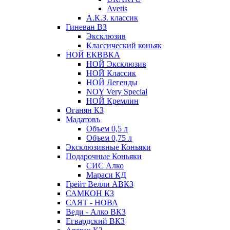
Avetis
А.К.З. классик
Гиневан ВЗ
Эксклюзив
Классический коньяк
НОЙ ЕКВВКА
НОЙ Эксклюзив
НОЙ Классик
НОЙ Легенды
NOY Very Speсial
НОЙ Кремлин
Оганян КЗ
Мадатовъ
Объем 0,5 л
Объем 0,75 л
Эксклюзивные Коньяки
Подарочные Коньяки
СИС Алко
Мараси КД
Грейт Велли АВКЗ
САМКОН КЗ
САЯТ - НОВА
Веди - Алко ВКЗ
Егвардский ВКЗ