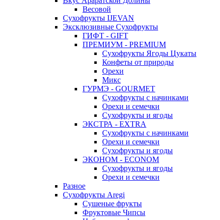
Вкус Араратской Долины
Весовой
Сухофрукты IJEVAN
Эксклюзивные Сухофрукты
ГИФТ - GIFT
ПРЕМИУМ - PREMIUM
Сухофрукты Ягоды Цукаты
Конфеты от природы
Орехи
Микс
ГУРМЭ - GOURMET
Сухофрукты с начинками
Орехи и семечки
Сухофрукты и ягоды
ЭКСТРА - EXTRA
Сухофрукты с начинками
Орехи и семечки
Сухофрукты и ягоды
ЭКОНОМ - ECONOM
Сухофрукты и ягоды
Орехи и семечки
Разное
Сухофрукты Aregi
Сушеные фрукты
Фруктовые Чипсы