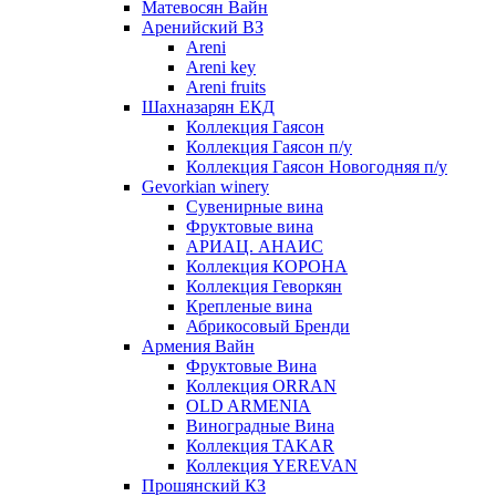
Матевосян Вайн
Аренийский ВЗ
Areni
Areni key
Areni fruits
Шахназарян ЕКД
Коллекция Гаясон
Коллекция Гаясон п/у
Коллекция Гаясон Новогодняя п/у
Gevorkian winery
Сувенирные вина
Фруктовые вина
АРИАЦ. АНАИС
Коллекция КОРОНА
Коллекция Геворкян
Крепленые вина
Абрикосовый Бренди
Армения Вайн
Фруктовые Вина
Коллекция ORRAN
OLD ARMENIA
Виноградные Вина
Коллекция TAKAR
Коллекция YEREVAN
Прошянский КЗ