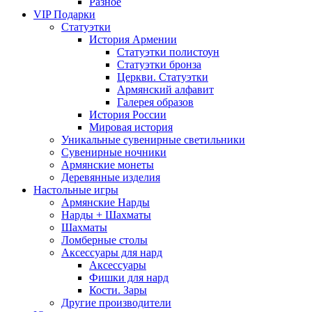
Разное
VIP Подарки
Статуэтки
История Армении
Статуэтки полистоун
Статуэтки бронза
Церкви. Статуэтки
Армянский алфавит
Галерея образов
История России
Мировая история
Уникальные сувенирные светильники
Сувенирные ночники
Армянские монеты
Деревянные изделия
Настольные игры
Армянские Нарды
Нарды + Шахматы
Шахматы
Ломберные столы
Аксессуары для нард
Аксессуары
Фишки для нард
Кости. Зары
Другие производители