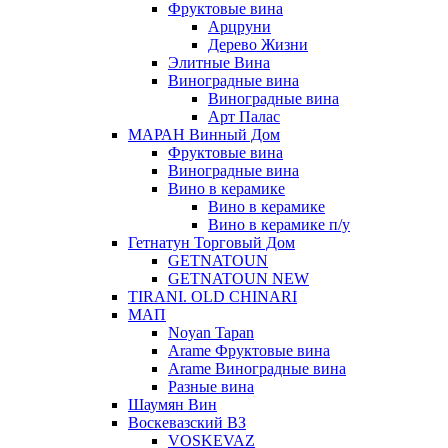
Фруктовые вина
Арцруни
Дерево Жизни
Элитные Вина
Виноградные вина
Виноградные вина
Арт Палас
МАРАН Винный Дом
Фруктовые вина
Виноградные вина
Вино в керамике
Вино в керамике
Вино в керамике п/у
Гетнатун Торговый Дом
GETNATOUN
GETNATOUN NEW
TIRANI. OLD CHINARI
МАП
Noyan Tapan
Arame Фруктовые вина
Arame Виноградные вина
Разные вина
Шаумян Вин
Воскевазский ВЗ
VOSKEVAZ