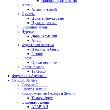
Наборы сухофруктов
Алани
Алани весовой
Цукаты
Цукаты фруктовые
Цукаты разные
Сушеные ягоды
Чурчхела
Дары Армении
Ануш
Фруктовая пастила
Пастила te Gusto
Разное
Орехи
Орехи весовые
Орехи в меду
Te Gusto
Фрукты из Армении
Овощи. Зелень
Свежие Овощи
Свежая Зелень
Замороженные Овощи и Зелень
Тамара фрут
Сушеная Зелень
АРМЧАЙ