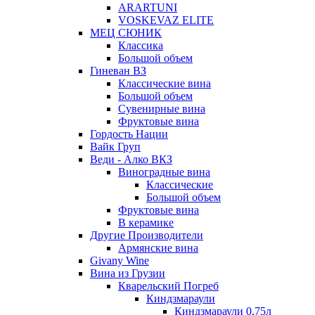
ARARTUNI
VOSKEVAZ ELITE
МЕЦ СЮНИК
Классика
Большой объем
Гиневан ВЗ
Классические вина
Большой объем
Сувенирные вина
Фруктовые вина
Гордость Нации
Вайк Груп
Веди - Алко ВКЗ
Виноградные вина
Классические
Большой объем
Фруктовые вина
В керамике
Другие Производители
Армянские вина
Givany Wine
Вина из Грузии
Кварельский Погреб
Киндзмараули
Киндзмараули 0,75л