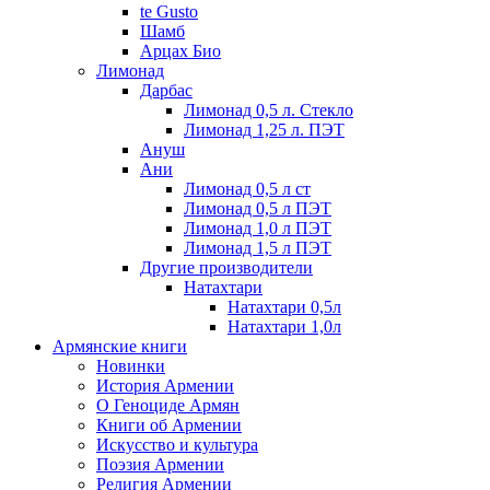
te Gusto
Шамб
Арцах Био
Лимонад
Дарбас
Лимонад 0,5 л. Стекло
Лимонад 1,25 л. ПЭТ
Ануш
Ани
Лимонад 0,5 л ст
Лимонад 0,5 л ПЭТ
Лимонад 1,0 л ПЭТ
Лимонад 1,5 л ПЭТ
Другие производители
Натахтари
Натахтари 0,5л
Натахтари 1,0л
Армянские книги
Новинки
История Армении
О Геноциде Армян
Книги об Армении
Иcкусство и культура
Поэзия Армении
Религия Армении