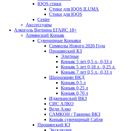
IQOS стики
Стики для IQOS ILUMA
Стики для IQOS
Сenter
Акссессуары
Алкоголь Витрина ЕГАИС 18+
Армянский Коньяк
Сувенирные Коньяки
Символы Нового 2026 Года
Прошянский КЗ
Элитные
Коньяк 5 лет 0,5 л., 0,33 л
Коньяк 5 лет 0,18 л., 0,25 л.
Коньяк 7 лет 0,5 л., 0,33 л
Шахназарян ВКД
Коньяк 0,5 л
Коньяк 0,25 л
Коньяк 0,70 л
Иджеванский ВКЗ
СИС АЛКО
Веди Алко
САМКОН / Тавинко ВКЗ
Коньяк сувенирный Сабля
Прошянский КЗ
Эксклюзив