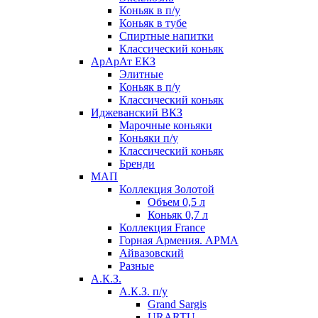
Коньяк в п/у
Коньяк в тубе
Спиртные напитки
Классический коньяк
АрАрАт ЕКЗ
Элитные
Коньяк в п/у
Классический коньяк
Иджеванский ВКЗ
Марочные коньяки
Коньяки п/у
Классический коньяк
Бренди
МАП
Коллекция Золотой
Объем 0,5 л
Коньяк 0,7 л
Коллекция France
Горная Армения. АРМА
Айвазовский
Разные
А.К.З.
А.К.З. п/у
Grand Sargis
URARTU