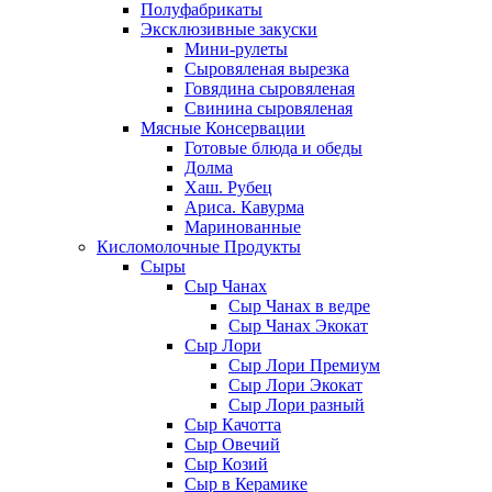
Полуфабрикаты
Эксклюзивные закуски
Мини-рулеты
Сыровяленая вырезка
Говядина сыровяленая
Свинина сыровяленая
Мясные Консервации
Готовые блюда и обеды
Долма
Хаш. Рубец
Ариса. Кавурма
Маринованные
Кисломолочные Продукты
Сыры
Сыр Чанах
Сыр Чанах в ведре
Сыр Чанах Экокат
Сыр Лори
Сыр Лори Премиум
Сыр Лори Экокат
Сыр Лори разный
Сыр Качотта
Сыр Овечий
Сыр Козий
Сыр в Керамике