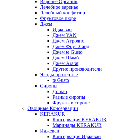
Варенье Органик
Лечебное варенье
Лечебный конфитюр
Фруктовое пюре
Джем
Иджеван
Джем YAN
Джем Агроянс
Джем Фрут Ланд
Джем te Gusto
Джем Шамб
Джем Ararat
Другие производители
Ягоды протёртые
te Gusto
Сиропы
Дошаб
Разные сиропы
Фрукты в сиропе
Овощные Консервации
KERAKUR
Консервация KERAKUR
Маринады KERAKUR
Иджеван
Консервация Иджеван