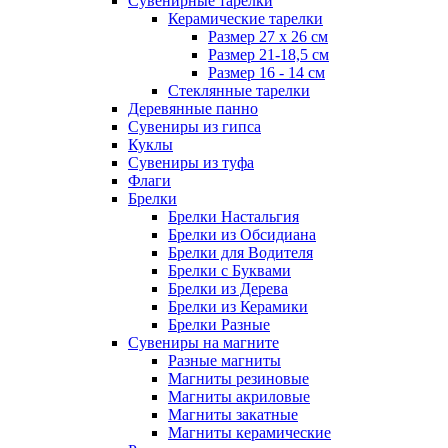
Сувенирные тарелки
Керамические тарелки
Размер 27 х 26 см
Размер 21-18,5 см
Размер 16 - 14 см
Стеклянные тарелки
Деревянные панно
Сувениры из гипса
Куклы
Сувениры из туфа
Флаги
Брелки
Брелки Настальгия
Брелки из Обсидиана
Брелки для Водителя
Брелки с Буквами
Брелки из Дерева
Брелки из Керамики
Брелки Разные
Сувениры на магните
Разные магниты
Магниты резиновые
Магниты акриловые
Магниты закатные
Магниты керамические