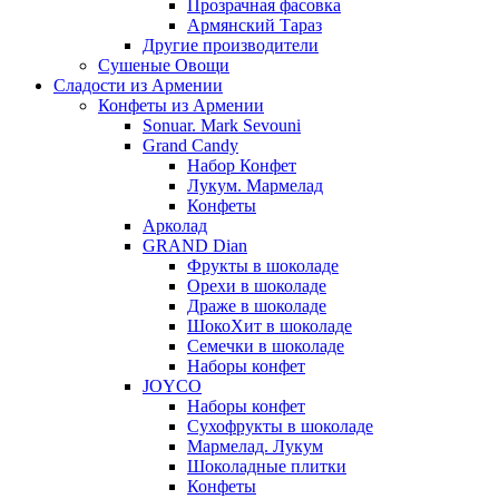
Прозрачная фасовка
Армянский Тараз
Другие производители
Сушеные Овощи
Сладости из Армении
Конфеты из Армении
Sonuar. Mark Sevouni
Grand Candy
Набор Конфет
Лукум. Мармелад
Конфеты
Арколад
GRAND Dian
Фрукты в шоколаде
Орехи в шоколаде
Драже в шоколаде
ШокоХит в шоколаде
Семечки в шоколаде
Наборы конфет
JOYCO
Наборы конфет
Сухофрукты в шоколаде
Мармелад. Лукум
Шоколадные плитки
Конфеты