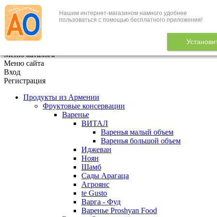
Нашим интернет-магазином намного удобнее
+7 (495) 646-888-1
пользоваться с помощью бесплатного приложения!
В корзине
0
товаров
Установи
x
Меню каталога
Меню сайта
Вход
Регистрация
Продукты из Армении
Фруктовые консервации
Варенье
ВИТАЛ
Варенья малый объем
Варенья большой объем
Иджеван
Ноян
Шамб
Сады Арагаца
Агроянс
te Gusto
Варга - Фуд
Варенье Proshyan Food