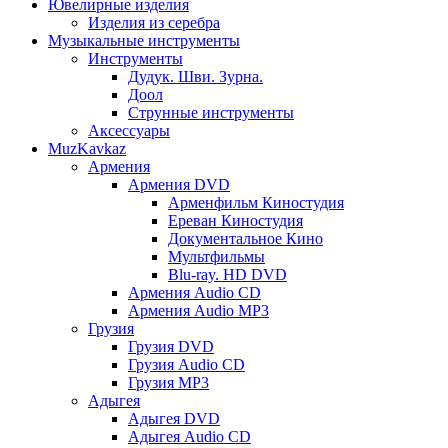
Ювелирные изделия
Изделия из серебра
Музыкальные инструменты
Инструменты
Дудук. Шви. Зурна.
Доол
Струнные инструменты
Аксессуары
MuzKavkaz
Армения
Армения DVD
Арменфильм Киностудия
Ереван Киностудия
Документальное Кино
Мультфильмы
Blu-ray. HD DVD
Армения Audio CD
Армения Audio MP3
Грузия
Грузия DVD
Грузия Audio CD
Грузия MP3
Адыгея
Адыгея DVD
Адыгея Audio CD