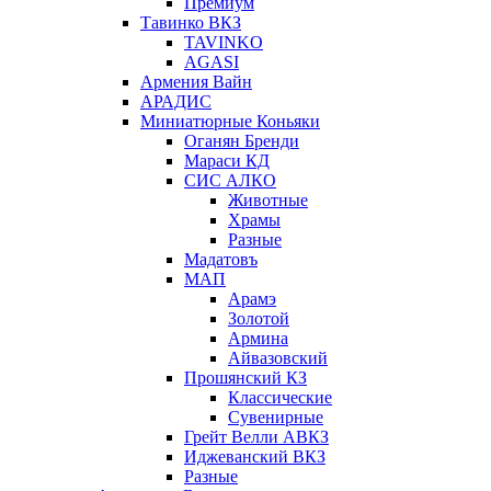
Премиум
Тавинко ВКЗ
TAVINKO
AGASI
Армения Вайн
АРАДИС
Миниатюрные Коньяки
Оганян Бренди
Мараси КД
СИС АЛКО
Животные
Храмы
Разные
Мадатовъ
МАП
Арамэ
Золотой
Армина
Айвазовский
Прошянский КЗ
Классические
Сувенирные
Грейт Велли АВКЗ
Иджеванский ВКЗ
Разные