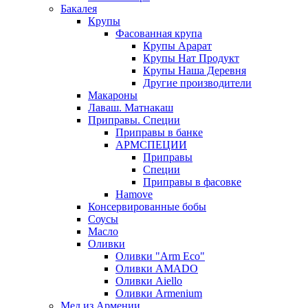
Бакалея
Крупы
Фасованная крупа
Крупы Арарат
Крупы Нат Продукт
Крупы Наша Деревня
Другие производители
Макароны
Лаваш. Матнакаш
Приправы. Специи
Приправы в банке
АРМСПЕЦИИ
Приправы
Специи
Приправы в фасовке
Hamove
Консервированные бобы
Соусы
Масло
Оливки
Оливки "Arm Eco"
Оливки AMADO
Оливки Aiello
Оливки Armenium
Мед из Армении