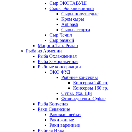
Сыр ЭКОТАВУШ
Сыры Эксклюзивный
Сыры полутведые
Крем сыры
Antipasti
Сыры ассорти
Сыр Чечил
Сыр разный
Мацони.Тан. Режан
Рыба из Армении
Рыба Охлажденная
Рыба Замороженная
Рыбные консервации
ЭКО ФУД
Рыбные консервы
Консервы 240 гр.
Консервы 160 гр.
Супы. Уха. Щи
Филе-кусочки. Суфле
Рыба Копченая
Раки Севанские
Раковые шейки
Раки живые
Раки варенные
Рыбная Икра