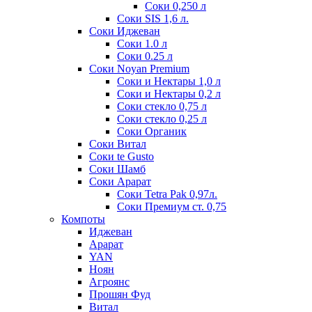
Соки 0,250 л
Соки SIS 1,6 л.
Соки Иджеван
Соки 1.0 л
Соки 0.25 л
Соки Noyan Premium
Соки и Нектары 1,0 л
Соки и Нектары 0,2 л
Соки стекло 0,75 л
Соки стекло 0,25 л
Соки Органик
Соки Витал
Соки te Gusto
Соки Шамб
Соки Арарат
Соки Tetra Pak 0,97л.
Соки Премиум ст. 0,75
Компоты
Иджеван
Арарат
YAN
Ноян
Агроянс
Прошян Фуд
Витал