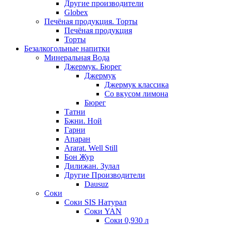
Другие производители
Globex
Печёная продукция. Торты
Печёная продукция
Торты
Безалкогольные напитки
Минеральная Вода
Джермук. Бюрег
Джермук
Джермук классика
Со вкусом лимона
Бюрег
Татни
Бжни. Ной
Гарни
Апаран
Ararat. Well Still
Бон Жур
Дилижан. Зулал
Другие Производители
Dausuz
Соки
Соки SIS Натурал
Соки YAN
Соки 0,930 л