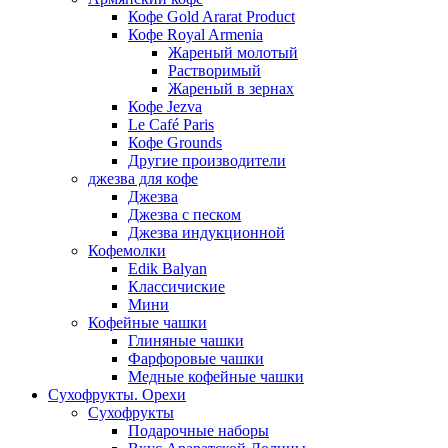
Кофе Gold Ararat Product
Кофе Royal Armenia
Жареный молотый
Растворимый
Жареный в зернах
Кофе Jezva
Le Café Paris
Кофе Grounds
Другие производители
джезва для кофе
Джезва
Джезва с песком
Джезва индукционной
Кофемолки
Edik Balyan
Классичиские
Мини
Кофейные чашки
Глиняные чашки
Фарфоровые чашки
Медные кофейные чашки
Сухофрукты. Орехи
Сухофрукты
Подарочные наборы