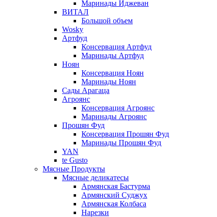
Маринады Иджеван
ВИТАЛ
Большой объем
Wosky
Артфуд
Консервация Артфуд
Маринады Артфуд
Ноян
Консервация Ноян
Маринады Ноян
Сады Арагаца
Агроянс
Консервация Агроянс
Маринады Агроянс
Прошян Фуд
Консервация Прошян Фуд
Маринады Прошян Фуд
YAN
te Gusto
Мясные Продукты
Мясные деликатесы
Армянская Бастурма
Армянский Суджух
Армянская Колбаса
Нарезки