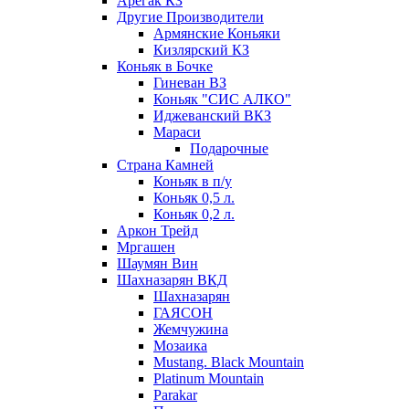
Арегак КЗ
Другие Производители
Армянские Коньяки
Кизлярский КЗ
Коньяк в Бочке
Гиневан ВЗ
Коньяк "СИС АЛКО"
Иджеванский ВКЗ
Мараси
Подарочные
Страна Камней
Коньяк в п/у
Коньяк 0,5 л.
Коньяк 0,2 л.
Аркон Трейд
Мргашен
Шаумян Вин
Шахназарян ВКД
Шахназарян
ГАЯСОН
Жемчужина
Мозаика
Mustang. Black Mountain
Platinum Mountain
Parakar