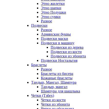
Этно жилетки
Этно шапки
Этно Подушки
Этно сумки
Разное
Подвески
Разное
Армянские буквы
Подвески маски
Подвески в машину
Подвески из дерева
Подвески из кости
Подвески из эбонита
Подвески Ностальгия
Браслеты
Разное
Браслеты из бисера
Кожаные браслеты
Тандыр, Мангал, Шампура
Тандыр, мангал
Шампура для шашлыка
Четки (Тзбех)
Четки из кости
Четки из эбонита
Четки из обсидиана