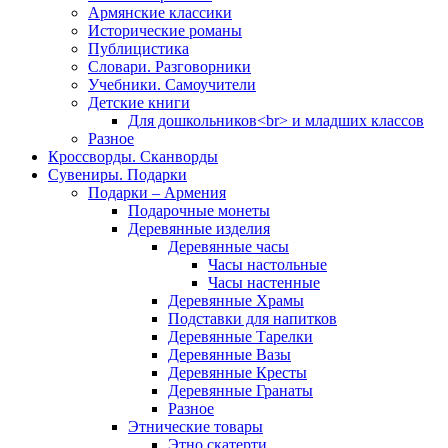
Армянские классики
Исторические романы
Публицистика
Словари. Разговорники
Учебники. Самоучители
Детские книги
Для дошкольников<br> и младших классов
Разное
Кроссворды. Сканворды
Сувениры. Подарки
Подарки – Армения
Подарочные монеты
Деревянные изделия
Деревянные часы
Часы настольные
Часы настенные
Деревянные Храмы
Подставки для напитков
Деревянные Тарелки
Деревянные Вазы
Деревянные Кресты
Деревянные Гранаты
Разное
Этнические товары
Этно скатерти