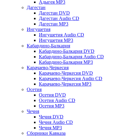
Адыгея MP3
Дагестан
Дагестан DVD
Дагестан Audio CD
Дагестан MP3
Ингушетия
Ингушетия Audio CD
Ингушетия MP3
Кабардино-Балкария
Кабардино-Балкария DVD
Кабардино-Балкария Audio CD
Кабардино-Балкария MP3
Карачаево-Черкесия
Карачаево-Черкесия DVD
Карачаево-Черкесия Audio CD
Карачаево-Черкесия MP3
Осетия
Осетия DVD
Осетия Audio CD
Осетия MP3
Чечня
Чечня DVD
Чечня Audio CD
Чечня MP3
Сборники Кавказа