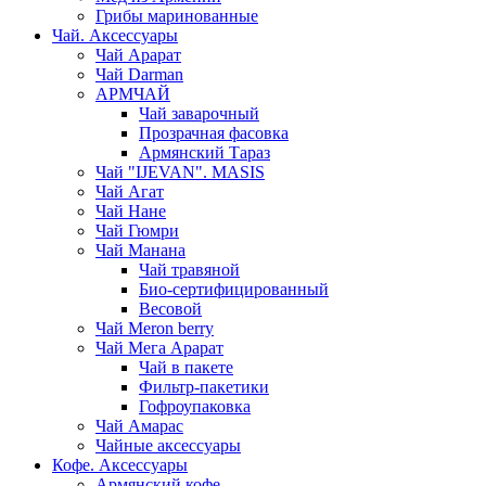
Грибы маринованные
Чай. Аксессуары
Чай Арарат
Чай Darman
АРМЧАЙ
Чай заварочный
Прозрачная фасовка
Армянский Тараз
Чай "IJEVAN". MASIS
Чай Агат
Чай Нане
Чай Гюмри
Чай Манана
Чай травяной
Био-сертифицированный
Весовой
Чай Meron berry
Чай Мега Арарат
Чай в пакете
Фильтр-пакетики
Гофроупаковка
Чай Амарас
Чайные аксессуары
Кофе. Аксессуары
Армянский кофе