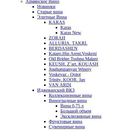
Армянское Вино
Новинки
Старые вина
Элитные Вина
KARAS
Karas
Karas New
ZORAH
ALLURIA. TAKRI.
BERDASHEN
Kataro.Hin Areni.Voskeni
Old Bridge.Tushpa.Malani
KEUSH. Z’art. KOUASH
Jraghatspanyan Winery
Voskevaz - Qotot
Trinity. KOOR. Jan
VAN ARDI
Иджеванский ВКЗ
Коллекционные вина
Виноградные вина
Вина 0,75 л
Большой объем
Эксклюзивные вина
Фруктовые вина
Cувенирные вина