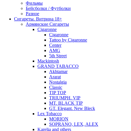
Фильмы
Бейсболки / Футболки
Разное
Сигареты. Витрина 18+
Армянские Сигареты
Cigaronne
Cigaronne
Tattoo by Cigaronne
Center
AMG
5th Street
Mackintosh
GRAND TABACCO
Akhtamar
Ararat
Nostalgia
Classic
TIP TOP
TRIUMPH. VIP
MT. BLACK TIP
GT. Elegant. New Bleck
Lex Tobacco
MORION
SOPRANO, LEX, ALEX
Karelia and others