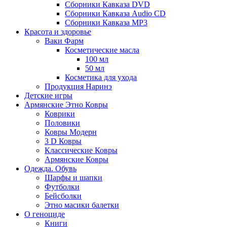
Сборники Кавказа DVD
Сборники Кавказа Audio CD
Сборники Кавказа MP3
Красота и здоровье
Ваки Фарм
Косметические масла
100 мл
50 мл
Косметика для ухода
Продукция Наринэ
Детские игры
Армянские Этно Ковры
Коврики
Половики
Ковры Модерн
3 D Ковры
Классические Ковры
Армянские Ковры
Одежда. Обувь
Шарфы и шапки
Футболки
Бейсболки
Этно масики балетки
О геноциде
Книги