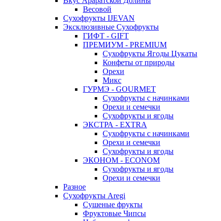
Вкус Араратской Долины
Весовой
Сухофрукты IJEVAN
Эксклюзивные Сухофрукты
ГИФТ - GIFT
ПРЕМИУМ - PREMIUM
Сухофрукты Ягоды Цукаты
Конфеты от природы
Орехи
Микс
ГУРМЭ - GOURMET
Сухофрукты с начинками
Орехи и семечки
Сухофрукты и ягоды
ЭКСТРА - EXTRA
Сухофрукты с начинками
Орехи и семечки
Сухофрукты и ягоды
ЭКОНОМ - ECONOM
Сухофрукты и ягоды
Орехи и семечки
Разное
Сухофрукты Aregi
Сушеные фрукты
Фруктовые Чипсы