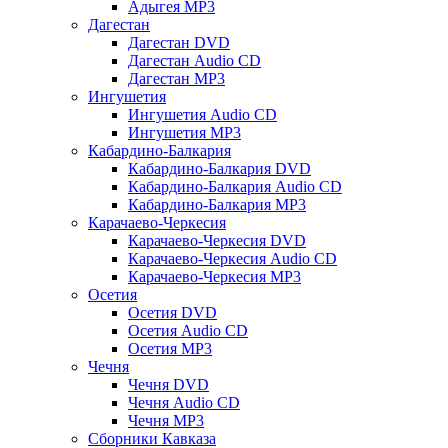
Адыгея MP3
Дагестан
Дагестан DVD
Дагестан Audio CD
Дагестан MP3
Ингушетия
Ингушетия Audio CD
Ингушетия MP3
Кабардино-Балкария
Кабардино-Балкария DVD
Кабардино-Балкария Audio CD
Кабардино-Балкария MP3
Карачаево-Черкесия
Карачаево-Черкесия DVD
Карачаево-Черкесия Audio CD
Карачаево-Черкесия MP3
Осетия
Осетия DVD
Осетия Audio CD
Осетия MP3
Чечня
Чечня DVD
Чечня Audio CD
Чечня MP3
Сборники Кавказа