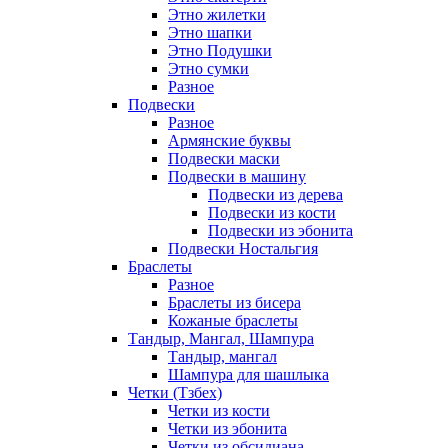
Этно жилетки
Этно шапки
Этно Подушки
Этно сумки
Разное
Подвески
Разное
Армянские буквы
Подвески маски
Подвески в машину
Подвески из дерева
Подвески из кости
Подвески из эбонита
Подвески Ностальгия
Браслеты
Разное
Браслеты из бисера
Кожаные браслеты
Тандыр, Мангал, Шампура
Тандыр, мангал
Шампура для шашлыка
Четки (Тзбех)
Четки из кости
Четки из эбонита
Четки из обсидиана