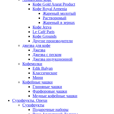
Кофе Gold Ararat Product
Кофе Royal Armenia
Жареный молотый
Растворимый
Жареный в зернах
Кофе Jezva
Le Café Paris
Кофе Grounds
Другие производители
джезва для кофе
Джезва
Джезва с песком
Джезва индукционной
Кофемолки
Edik Balyan
Классичиские
Мини
Кофейные чашки
Глиняные чашки
Фарфоровые чашки
Медные кофейные чашки
Сухофрукты. Орехи
Сухофрукты
Подарочные наборы