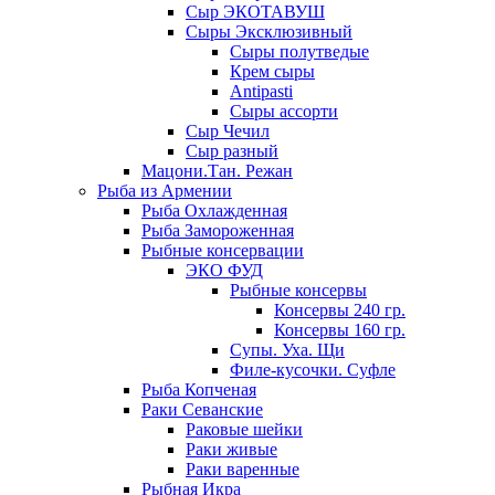
Сыр ЭКОТАВУШ
Сыры Эксклюзивный
Сыры полутведые
Крем сыры
Antipasti
Сыры ассорти
Сыр Чечил
Сыр разный
Мацони.Тан. Режан
Рыба из Армении
Рыба Охлажденная
Рыба Замороженная
Рыбные консервации
ЭКО ФУД
Рыбные консервы
Консервы 240 гр.
Консервы 160 гр.
Супы. Уха. Щи
Филе-кусочки. Суфле
Рыба Копченая
Раки Севанские
Раковые шейки
Раки живые
Раки варенные
Рыбная Икра