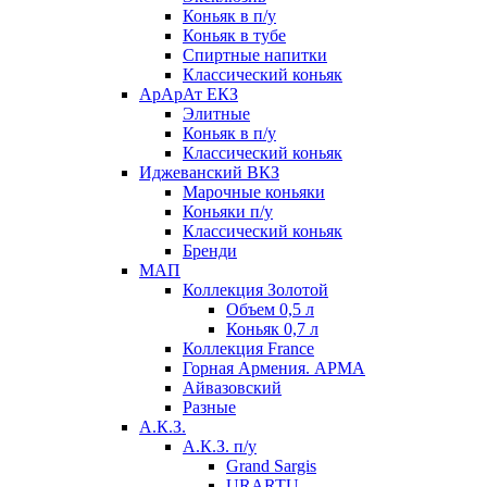
Коньяк в п/у
Коньяк в тубе
Спиртные напитки
Классический коньяк
АрАрАт ЕКЗ
Элитные
Коньяк в п/у
Классический коньяк
Иджеванский ВКЗ
Марочные коньяки
Коньяки п/у
Классический коньяк
Бренди
МАП
Коллекция Золотой
Объем 0,5 л
Коньяк 0,7 л
Коллекция France
Горная Армения. АРМА
Айвазовский
Разные
А.К.З.
А.К.З. п/у
Grand Sargis
URARTU