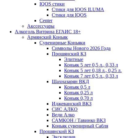
IQOS стики
Стики для IQOS ILUMA
Стики для IQOS
Сenter
Акссессуары
Алкоголь Витрина ЕГАИС 18+
Армянский Коньяк
Сувенирные Коньяки
Символы Нового 2026 Года
Прошянский КЗ
Элитные
Коньяк 5 лет 0,5 л., 0,33 л
Коньяк 5 лет 0,18 л., 0,25 л.
Коньяк 7 лет 0,5 л., 0,33 л
Шахназарян ВКД
Коньяк 0,5 л
Коньяк 0,25 л
Коньяк 0,70 л
Иджеванский ВКЗ
СИС АЛКО
Веди Алко
САМКОН / Тавинко ВКЗ
Коньяк сувенирный Сабля
Прошянский КЗ
Эксклюзив