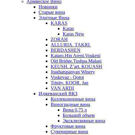
Армянское Вино
Новинки
Старые вина
Элитные Вина
KARAS
Karas
Karas New
ZORAH
ALLURIA. TAKRI.
BERDASHEN
Kataro.Hin Areni.Voskeni
Old Bridge.Tushpa.Malani
KEUSH. Z’art. KOUASH
Jraghatspanyan Winery
Voskevaz - Qotot
Trinity. KOOR. Jan
VAN ARDI
Иджеванский ВКЗ
Коллекционные вина
Виноградные вина
Вина 0,75 л
Большой объем
Эксклюзивные вина
Фруктовые вина
Cувенирные вина