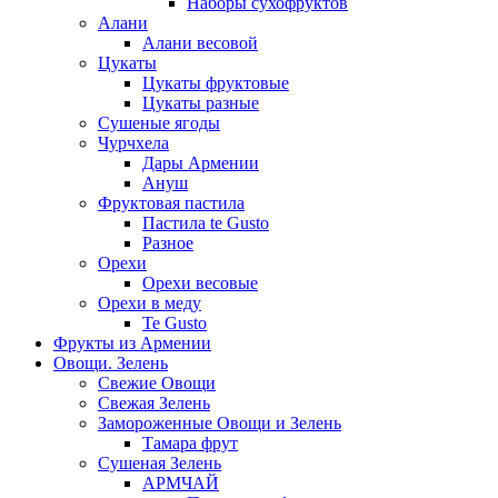
Наборы сухофруктов
Алани
Алани весовой
Цукаты
Цукаты фруктовые
Цукаты разные
Сушеные ягоды
Чурчхела
Дары Армении
Ануш
Фруктовая пастила
Пастила te Gusto
Разное
Орехи
Орехи весовые
Орехи в меду
Te Gusto
Фрукты из Армении
Овощи. Зелень
Свежие Овощи
Свежая Зелень
Замороженные Овощи и Зелень
Тамара фрут
Сушеная Зелень
АРМЧАЙ