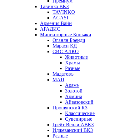
Премиум
Тавинко ВКЗ
TAVINKO
AGASI
Армения Вайн
АРАДИС
Миниатюрные Коньяки
Оганян Бренди
Мараси КД
СИС АЛКО
Животные
Храмы
Разные
Мадатовъ
МАП
Арамэ
Золотой
Армина
Айвазовский
Прошянский КЗ
Классические
Сувенирные
Грейт Велли АВКЗ
Иджеванский ВКЗ
Разные