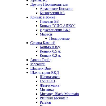
Арегак КЗ
Другие Производители
Армянские Коньяки
Кизлярский КЗ
Коньяк в Бочке
Гиневан ВЗ
Коньяк "СИС АЛКО"
Иджеванский ВКЗ
Мараси
Подарочные
Страна Камней
Коньяк в п/у
Коньяк 0,5 л.
Коньяк 0,2 л.
Аркон Трейд
Мргашен
Шаумян Вин
Шахназарян ВКД
Шахназарян
ГАЯСОН
Жемчужина
Мозаика
Mustang. Black Mountain
Platinum Mountain
Parakar