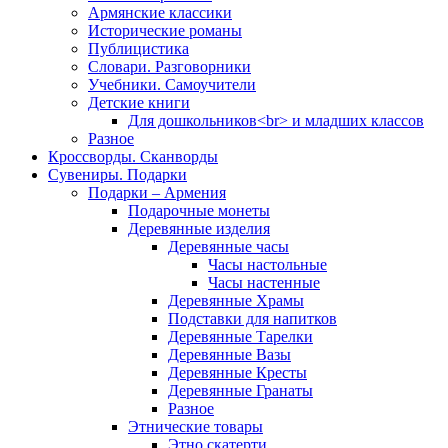
Армянские классики
Исторические романы
Публицистика
Словари. Разговорники
Учебники. Самоучители
Детские книги
Для дошкольников<br> и младших классов
Разное
Кроссворды. Сканворды
Сувениры. Подарки
Подарки – Армения
Подарочные монеты
Деревянные изделия
Деревянные часы
Часы настольные
Часы настенные
Деревянные Храмы
Подставки для напитков
Деревянные Тарелки
Деревянные Вазы
Деревянные Кресты
Деревянные Гранаты
Разное
Этнические товары
Этно скатерти