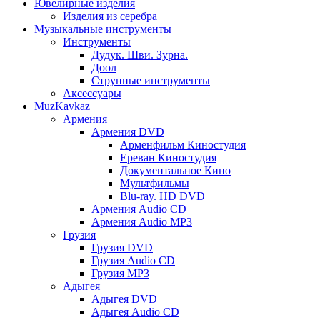
Ювелирные изделия
Изделия из серебра
Музыкальные инструменты
Инструменты
Дудук. Шви. Зурна.
Доол
Струнные инструменты
Аксессуары
MuzKavkaz
Армения
Армения DVD
Арменфильм Киностудия
Ереван Киностудия
Документальное Кино
Мультфильмы
Blu-ray. HD DVD
Армения Audio CD
Армения Audio MP3
Грузия
Грузия DVD
Грузия Audio CD
Грузия MP3
Адыгея
Адыгея DVD
Адыгея Audio CD