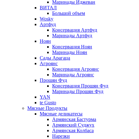
Маринады Иджеван
ВИТАЛ
Большой объем
Wosky
Артфуд
Консервация Артфуд
Маринады Артфуд
Ноян
Консервация Ноян
Маринады Ноян
Сады Арагаца
Агроянс
Консервация Агроянс
Маринады Агроянс
Прошян Фуд
Консервация Прошян Фуд
Маринады Прошян Фуд
YAN
te Gusto
Мясные Продукты
Мясные деликатесы
Армянская Бастурма
Армянский Суджух
Армянская Колбаса
Нарезки