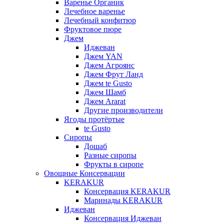
Варенье Органик
Лечебное варенье
Лечебный конфитюр
Фруктовое пюре
Джем
Иджеван
Джем YAN
Джем Агроянс
Джем Фрут Ланд
Джем te Gusto
Джем Шамб
Джем Ararat
Другие производители
Ягоды протёртые
te Gusto
Сиропы
Дошаб
Разные сиропы
Фрукты в сиропе
Овощные Консервации
KERAKUR
Консервация KERAKUR
Маринады KERAKUR
Иджеван
Консервация Иджеван