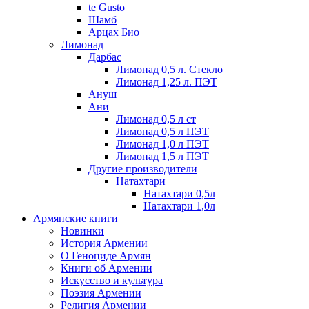
te Gusto
Шамб
Арцах Био
Лимонад
Дарбас
Лимонад 0,5 л. Стекло
Лимонад 1,25 л. ПЭТ
Ануш
Ани
Лимонад 0,5 л ст
Лимонад 0,5 л ПЭТ
Лимонад 1,0 л ПЭТ
Лимонад 1,5 л ПЭТ
Другие производители
Натахтари
Натахтари 0,5л
Натахтари 1,0л
Армянские книги
Новинки
История Армении
О Геноциде Армян
Книги об Армении
Иcкусство и культура
Поэзия Армении
Религия Армении