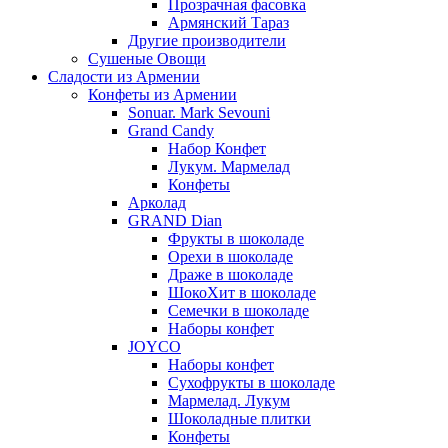
Прозрачная фасовка
Армянский Тараз
Другие производители
Сушеные Овощи
Сладости из Армении
Конфеты из Армении
Sonuar. Mark Sevouni
Grand Candy
Набор Конфет
Лукум. Мармелад
Конфеты
Арколад
GRAND Dian
Фрукты в шоколаде
Орехи в шоколаде
Драже в шоколаде
ШокоХит в шоколаде
Семечки в шоколаде
Наборы конфет
JOYCO
Наборы конфет
Сухофрукты в шоколаде
Мармелад. Лукум
Шоколадные плитки
Конфеты