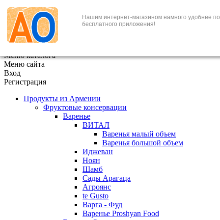
+7 (495) 646-888-1
Нашим интернет-магазином намного удобнее по
бесплатного приложения!
В корзине
0
товаров
x
Меню каталога
Меню сайта
Вход
Регистрация
Продукты из Армении
Фруктовые консервации
Варенье
ВИТАЛ
Варенья малый объем
Варенья большой объем
Иджеван
Ноян
Шамб
Сады Арагаца
Агроянс
te Gusto
Варга - Фуд
Варенье Proshyan Food