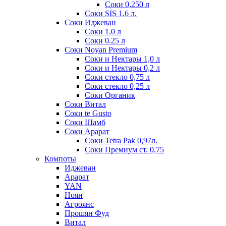
Соки 0,250 л
Соки SIS 1,6 л.
Соки Иджеван
Соки 1.0 л
Соки 0.25 л
Соки Noyan Premium
Соки и Нектары 1,0 л
Соки и Нектары 0,2 л
Соки стекло 0,75 л
Соки стекло 0,25 л
Соки Органик
Соки Витал
Соки te Gusto
Соки Шамб
Соки Арарат
Соки Tetra Pak 0,97л.
Соки Премиум ст. 0,75
Компоты
Иджеван
Арарат
YAN
Ноян
Агроянс
Прошян Фуд
Витал