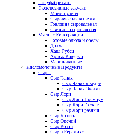
Полуфабрикаты
Эксклюзивные закуски
Мини-рулеты
Сыровяленая вырезка
Говядина сыровяленая
Свинина сыровяленая
Мясные Консервации
Готовые блюда и обеды
Долма
Хаш. Рубец
Ариса. Кавурма
Маринованные
Кисломолочные Продукты
Сыры
Сыр Чанах
Сыр Чанах в ведре
Сыр Чанах Экокат
Сыр Лори
Сыр Лори Премиум
Сыр Лори Экокат
Сыр Лори разный
Сыр Качотта
Сыр Овечий
Сыр Козий
Сыр в Керамике