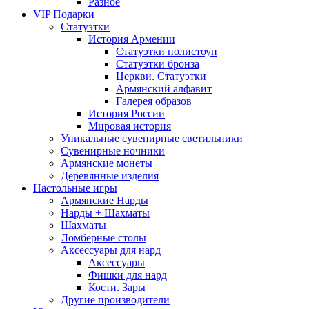
Разное
VIP Подарки
Статуэтки
История Армении
Статуэтки полистоун
Статуэтки бронза
Церкви. Статуэтки
Армянский алфавит
Галерея образов
История России
Мировая история
Уникальные сувенирные светильники
Сувенирные ночники
Армянские монеты
Деревянные изделия
Настольные игры
Армянские Нарды
Нарды + Шахматы
Шахматы
Ломберные столы
Аксессуары для нард
Аксессуары
Фишки для нард
Кости. Зары
Другие производители