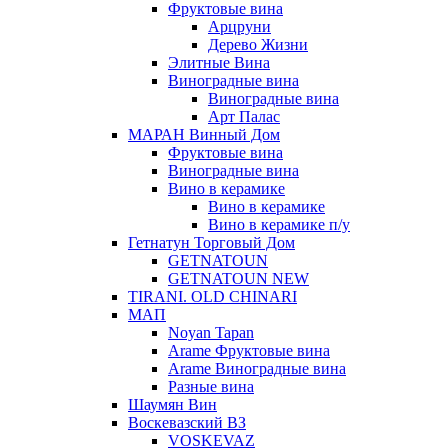
Фруктовые вина
Арцруни
Дерево Жизни
Элитные Вина
Виноградные вина
Виноградные вина
Арт Палас
МАРАН Винный Дом
Фруктовые вина
Виноградные вина
Вино в керамике
Вино в керамике
Вино в керамике п/у
Гетнатун Торговый Дом
GETNATOUN
GETNATOUN NEW
TIRANI. OLD CHINARI
МАП
Noyan Tapan
Arame Фруктовые вина
Arame Виноградные вина
Разные вина
Шаумян Вин
Воскевазский ВЗ
VOSKEVAZ