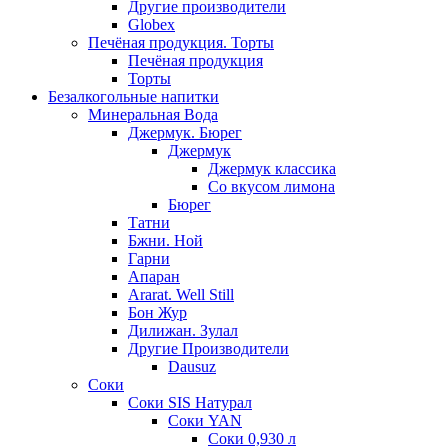
Другие производители
Globex
Печёная продукция. Торты
Печёная продукция
Торты
Безалкогольные напитки
Минеральная Вода
Джермук. Бюрег
Джермук
Джермук классика
Со вкусом лимона
Бюрег
Татни
Бжни. Ной
Гарни
Апаран
Ararat. Well Still
Бон Жур
Дилижан. Зулал
Другие Производители
Dausuz
Соки
Соки SIS Натурал
Соки YAN
Соки 0,930 л