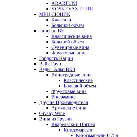
ARARTUNI
VOSKEVAZ ELITE
МЕЦ СЮНИК
Классика
Большой объем
Гиневан ВЗ
Классические вина
Большой объем
Сувенирные вина
Фруктовые вина
Гордость Нации
Вайк Груп
Веди - Алко ВКЗ
Виноградные вина
Классические
Большой объем
Фруктовые вина
В керамике
Другие Производители
Армянские вина
Givany Wine
Вина из Грузии
Кварельский Погреб
Киндзмараули
Киндзмараули 0,75л