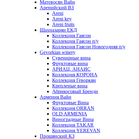
Матевосян Вайн
Аренийский ВЗ
Areni
Areni key
Areni fruits
Шахназарян ЕКД
Коллекция Гаясон
Коллекция Гаясон п/у
Коллекция Гаясон Новогодняя п/у
Gevorkian winery
Сувенирные вина
Фруктовые вина
АРИАЦ. АНАИС
Коллекция КОРОНА
Коллекция Геворкян
Крепленые вина
Абрикосовый Бренди
Армения Вайн
Фруктовые Вина
Коллекция ORRAN
OLD ARMENIA
Виноградные Вина
Коллекция TAKAR
Коллекция YEREVAN
Прошянский КЗ