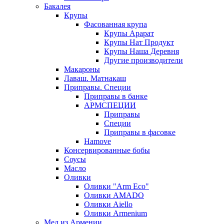
Бакалея
Крупы
Фасованная крупа
Крупы Арарат
Крупы Нат Продукт
Крупы Наша Деревня
Другие производители
Макароны
Лаваш. Матнакаш
Приправы. Специи
Приправы в банке
АРМСПЕЦИИ
Приправы
Специи
Приправы в фасовке
Hamove
Консервированные бобы
Соусы
Масло
Оливки
Оливки "Arm Eco"
Оливки AMADO
Оливки Aiello
Оливки Armenium
Мед из Армении