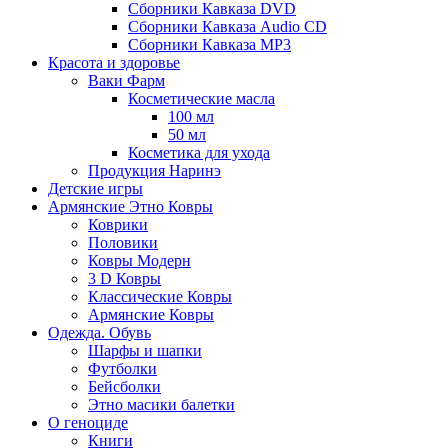
Сборники Кавказа DVD
Сборники Кавказа Audio CD
Сборники Кавказа MP3
Красота и здоровье
Ваки Фарм
Косметические масла
100 мл
50 мл
Косметика для ухода
Продукция Наринэ
Детские игры
Армянские Этно Ковры
Коврики
Половики
Ковры Модерн
3 D Ковры
Классические Ковры
Армянские Ковры
Одежда. Обувь
Шарфы и шапки
Футболки
Бейсболки
Этно масики балетки
О геноциде
Книги