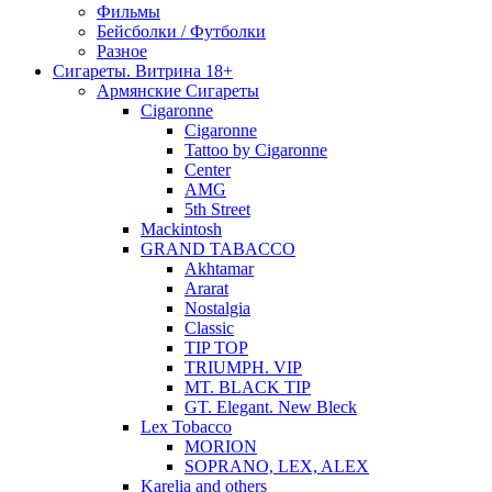
Фильмы
Бейсболки / Футболки
Разное
Сигареты. Витрина 18+
Армянские Сигареты
Cigaronne
Cigaronne
Tattoo by Cigaronne
Center
AMG
5th Street
Mackintosh
GRAND TABACCO
Akhtamar
Ararat
Nostalgia
Classic
TIP TOP
TRIUMPH. VIP
MT. BLACK TIP
GT. Elegant. New Bleck
Lex Tobacco
MORION
SOPRANO, LEX, ALEX
Karelia and others