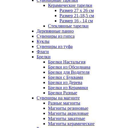
Сувенирные тарелки
Керамические тарелки
Размер 27 х 26 см
Размер 21-18,5 см
Размер 16 - 14 см
Стеклянные тарелки
Деревянные панно
Сувениры из гипса
Куклы
Сувениры из туфа
Флаги
Брелки
Брелки Настальгия
Брелки из Обсидиана
Брелки для Водителя
Брелки с Буквами
Брелки из Дерева
Брелки из Керамики
Брелки Разные
Сувениры на магните
Разные магниты
Магниты резиновые
Магниты акриловые
Магниты закатные
Магниты керамические