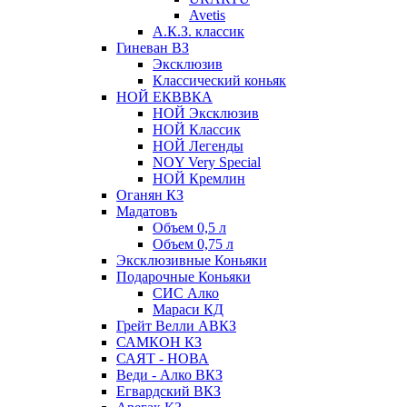
Avetis
А.К.З. классик
Гиневан ВЗ
Эксклюзив
Классический коньяк
НОЙ ЕКВВКА
НОЙ Эксклюзив
НОЙ Классик
НОЙ Легенды
NOY Very Speсial
НОЙ Кремлин
Оганян КЗ
Мадатовъ
Объем 0,5 л
Объем 0,75 л
Эксклюзивные Коньяки
Подарочные Коньяки
СИС Алко
Мараси КД
Грейт Велли АВКЗ
САМКОН КЗ
САЯТ - НОВА
Веди - Алко ВКЗ
Егвардский ВКЗ