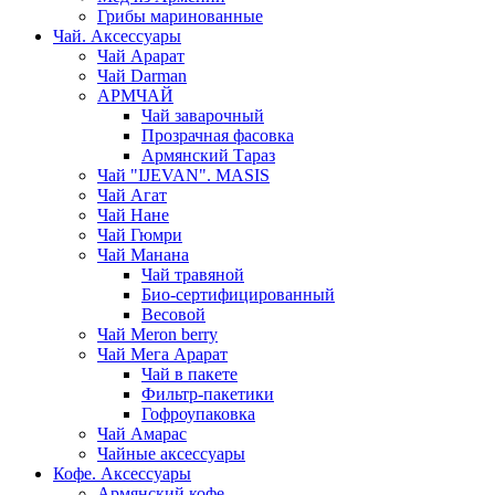
Грибы маринованные
Чай. Аксессуары
Чай Арарат
Чай Darman
АРМЧАЙ
Чай заварочный
Прозрачная фасовка
Армянский Тараз
Чай "IJEVAN". MASIS
Чай Агат
Чай Нане
Чай Гюмри
Чай Манана
Чай травяной
Био-сертифицированный
Весовой
Чай Meron berry
Чай Мега Арарат
Чай в пакете
Фильтр-пакетики
Гофроупаковка
Чай Амарас
Чайные аксессуары
Кофе. Аксессуары
Армянский кофе