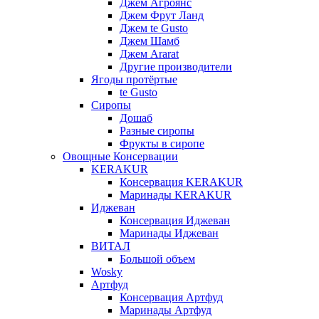
Джем Агроянс
Джем Фрут Ланд
Джем te Gusto
Джем Шамб
Джем Ararat
Другие производители
Ягоды протёртые
te Gusto
Сиропы
Дошаб
Разные сиропы
Фрукты в сиропе
Овощные Консервации
KERAKUR
Консервация KERAKUR
Маринады KERAKUR
Иджеван
Консервация Иджеван
Маринады Иджеван
ВИТАЛ
Большой объем
Wosky
Артфуд
Консервация Артфуд
Маринады Артфуд