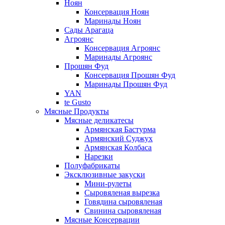
Ноян
Консервация Ноян
Маринады Ноян
Сады Арагаца
Агроянс
Консервация Агроянс
Маринады Агроянс
Прошян Фуд
Консервация Прошян Фуд
Маринады Прошян Фуд
YAN
te Gusto
Мясные Продукты
Мясные деликатесы
Армянская Бастурма
Армянский Суджух
Армянская Колбаса
Нарезки
Полуфабрикаты
Эксклюзивные закуски
Мини-рулеты
Сыровяленая вырезка
Говядина сыровяленая
Свинина сыровяленая
Мясные Консервации