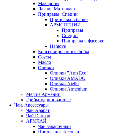
Макароны
Лаваш. Матнакаш
Приправы. Специи
Приправы в банке
АРМСПЕЦИИ
Приправы
Специи
Приправы в фасовке
Hamove
Консервированные бобы
Соусы
Масло
Оливки
Оливки "Arm Eco"
Оливки AMADO
Оливки Aiello
Оливки Armenium
Мед из Армении
Грибы маринованные
Чай. Аксессуары
Чай Арарат
Чай Darman
АРМЧАЙ
Чай заварочный
Прозрачная фасовка