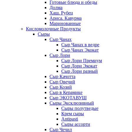
Готовые блюда и обеды
Долма
Хаш. Рубец
Ариса. Кавурма
Маринованные
Кисломолочные Продукты
Сыры
Сыр Чанах
Сыр Чанах в ведре
Сыр Чанах Экокат
Сыр Лори
Сыр Лори Премиум
Сыр Лори Экокат
Сыр Лори разный
Сыр Качотта
Сыр Овечий
Сыр Козий
Сыр в Керамике
Сыр ЭКОТАВУШ
Сыры Эксклюзивный
Сыры полутведые
Крем сыры
Antipasti
Сыры ассорти
Сыр Чечил