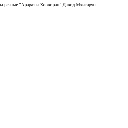
ы резные "Арарат и Хорвирап" Давид Мхитарян