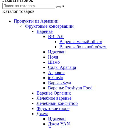
Заказать звонок
x
Каталог товаров
Продукты из Армении
Фруктовые консервации
Варенье
ВИТАЛ
Варенья малый объем
Варенья большой объем
Иджеван
Ноян
Шамб
Сады Арагаца
Агроянс
te Gusto
Варга - Фуд
Варенье Proshyan Food
Варенье Органик
Лечебное варенье
Лечебный конфитюр
Фруктовое пюре
Джем
Иджеван
Джем YAN