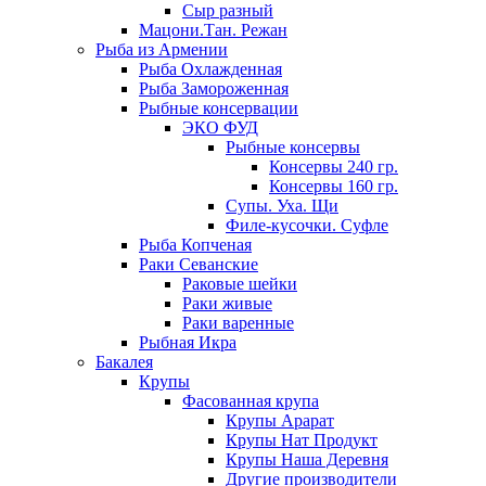
Сыр разный
Мацони.Тан. Режан
Рыба из Армении
Рыба Охлажденная
Рыба Замороженная
Рыбные консервации
ЭКО ФУД
Рыбные консервы
Консервы 240 гр.
Консервы 160 гр.
Супы. Уха. Щи
Филе-кусочки. Суфле
Рыба Копченая
Раки Севанские
Раковые шейки
Раки живые
Раки варенные
Рыбная Икра
Бакалея
Крупы
Фасованная крупа
Крупы Арарат
Крупы Нат Продукт
Крупы Наша Деревня
Другие производители