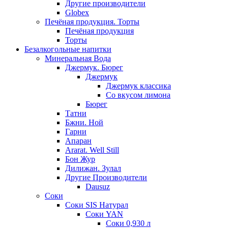
Другие производители
Globex
Печёная продукция. Торты
Печёная продукция
Торты
Безалкогольные напитки
Минеральная Вода
Джермук. Бюрег
Джермук
Джермук классика
Со вкусом лимона
Бюрег
Татни
Бжни. Ной
Гарни
Апаран
Ararat. Well Still
Бон Жур
Дилижан. Зулал
Другие Производители
Dausuz
Соки
Соки SIS Натурал
Соки YAN
Соки 0,930 л