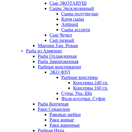
Сыр ЭКОТАВУШ
Сыры Эксклюзивный
Сыры полутведые
Крем сыры
Antipasti
Сыры ассорти
Сыр Чечил
Сыр разный
Мацони.Тан. Режан
Рыба из Армении
Рыба Охлажденная
Рыба Замороженная
Рыбные консервации
ЭКО ФУД
Рыбные консервы
Консервы 240 гр.
Консервы 160 гр.
Супы. Уха. Щи
Филе-кусочки. Суфле
Рыба Копченая
Раки Севанские
Раковые шейки
Раки живые
Раки варенные
Рыбная Икра