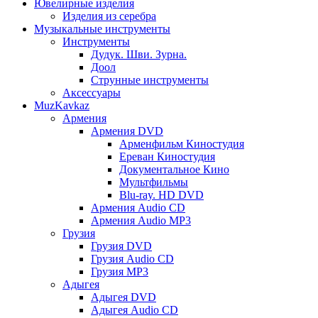
Ювелирные изделия
Изделия из серебра
Музыкальные инструменты
Инструменты
Дудук. Шви. Зурна.
Доол
Струнные инструменты
Аксессуары
MuzKavkaz
Армения
Армения DVD
Арменфильм Киностудия
Ереван Киностудия
Документальное Кино
Мультфильмы
Blu-ray. HD DVD
Армения Audio CD
Армения Audio MP3
Грузия
Грузия DVD
Грузия Audio CD
Грузия MP3
Адыгея
Адыгея DVD
Адыгея Audio CD