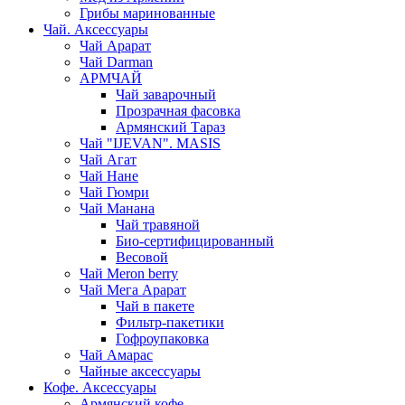
Грибы маринованные
Чай. Аксессуары
Чай Арарат
Чай Darman
АРМЧАЙ
Чай заварочный
Прозрачная фасовка
Армянский Тараз
Чай "IJEVAN". MASIS
Чай Агат
Чай Нане
Чай Гюмри
Чай Манана
Чай травяной
Био-сертифицированный
Весовой
Чай Meron berry
Чай Мега Арарат
Чай в пакете
Фильтр-пакетики
Гофроупаковка
Чай Амарас
Чайные аксессуары
Кофе. Аксессуары
Армянский кофе