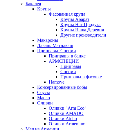
Бакалея
Крупы
Фасованная крупа
Крупы Арарат
Крупы Нат Продукт
Крупы Наша Деревня
Другие производители
Макароны
Лаваш. Матнакаш
Приправы. Специи
Приправы в банке
АРМСПЕЦИИ
Приправы
Специи
Приправы в фасовке
Hamove
Консервированные бобы
Соусы
Масло
Оливки
Оливки "Arm Eco"
Оливки AMADO
Оливки Aiello
Оливки Armenium
Мед из Армении