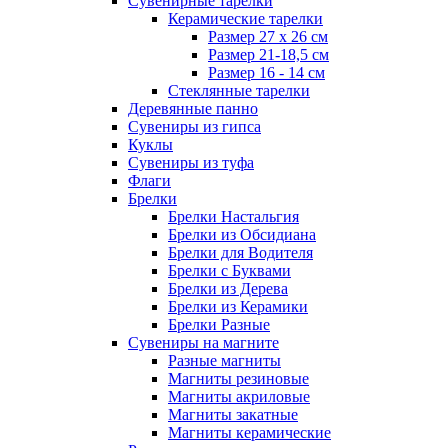
Сувенирные тарелки
Керамические тарелки
Размер 27 х 26 см
Размер 21-18,5 см
Размер 16 - 14 см
Стеклянные тарелки
Деревянные панно
Сувениры из гипса
Куклы
Сувениры из туфа
Флаги
Брелки
Брелки Настальгия
Брелки из Обсидиана
Брелки для Водителя
Брелки с Буквами
Брелки из Дерева
Брелки из Керамики
Брелки Разные
Сувениры на магните
Разные магниты
Магниты резиновые
Магниты акриловые
Магниты закатные
Магниты керамические