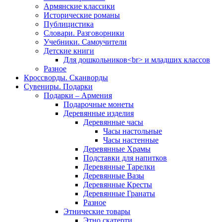
Армянские классики
Исторические романы
Публицистика
Словари. Разговорники
Учебники. Самоучители
Детские книги
Для дошкольников<br> и младших классов
Разное
Кроссворды. Сканворды
Сувениры. Подарки
Подарки – Армения
Подарочные монеты
Деревянные изделия
Деревянные часы
Часы настольные
Часы настенные
Деревянные Храмы
Подставки для напитков
Деревянные Тарелки
Деревянные Вазы
Деревянные Кресты
Деревянные Гранаты
Разное
Этнические товары
Этно скатерти