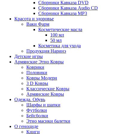
Сборники Кавказа DVD
Сборники Кавказа Audio CD
Сборники Кавказа MP3
Красота и здоровье
Ваки Фарм
Косметические масла
100 мл
50 мл
Косметика для ухода
Продукция Наринэ
Детские игры
Армянские Этно Ковры
Коврики
Половики
Ковры Модерн
3 D Ковры
Классические Ковры
Армянские Ковры
Одежда. Обувь
Шарфы и шапки
Футболки
Бейсболки
Этно масики балетки
О геноциде
Книги