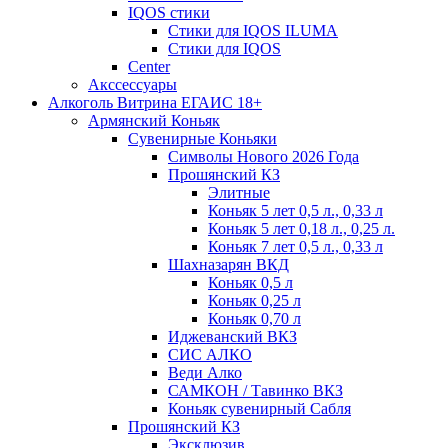
IQOS стики
Стики для IQOS ILUMA
Стики для IQOS
Сenter
Акссессуары
Алкоголь Витрина ЕГАИС 18+
Армянский Коньяк
Сувенирные Коньяки
Символы Нового 2026 Года
Прошянский КЗ
Элитные
Коньяк 5 лет 0,5 л., 0,33 л
Коньяк 5 лет 0,18 л., 0,25 л.
Коньяк 7 лет 0,5 л., 0,33 л
Шахназарян ВКД
Коньяк 0,5 л
Коньяк 0,25 л
Коньяк 0,70 л
Иджеванский ВКЗ
СИС АЛКО
Веди Алко
САМКОН / Тавинко ВКЗ
Коньяк сувенирный Сабля
Прошянский КЗ
Эксклюзив