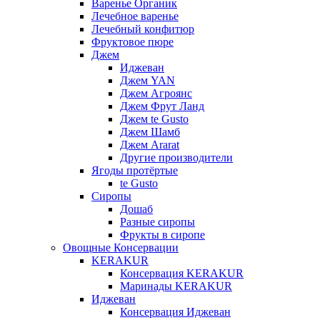
Варенье Органик
Лечебное варенье
Лечебный конфитюр
Фруктовое пюре
Джем
Иджеван
Джем YAN
Джем Агроянс
Джем Фрут Ланд
Джем te Gusto
Джем Шамб
Джем Ararat
Другие производители
Ягоды протёртые
te Gusto
Сиропы
Дошаб
Разные сиропы
Фрукты в сиропе
Овощные Консервации
KERAKUR
Консервация KERAKUR
Маринады KERAKUR
Иджеван
Консервация Иджеван