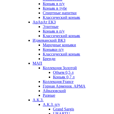
Коньяк в п/у
Коньяк в тубе
Спиртные напитки
Классический коньяк
АрАрАт ЕКЗ
Элитные
Коньяк в п/у
Классический коньяк
Иджеванский ВКЗ
Марочные коньяки
Коньяки п/у
Классический коньяк
Бренди
МАП
Коллекция Золотой
Объем 0,5 л
Коньяк 0,7 л
Коллекция France
Горная Армения. АРМА
Айвазовский
Разные
А.К.З.
А.К.З. п/у
Grand Sargis
URARTU