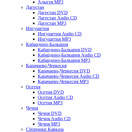
Адыгея MP3
Дагестан
Дагестан DVD
Дагестан Audio CD
Дагестан MP3
Ингушетия
Ингушетия Audio CD
Ингушетия MP3
Кабардино-Балкария
Кабардино-Балкария DVD
Кабардино-Балкария Audio CD
Кабардино-Балкария MP3
Карачаево-Черкесия
Карачаево-Черкесия DVD
Карачаево-Черкесия Audio CD
Карачаево-Черкесия MP3
Осетия
Осетия DVD
Осетия Audio CD
Осетия MP3
Чечня
Чечня DVD
Чечня Audio CD
Чечня MP3
Сборники Кавказа