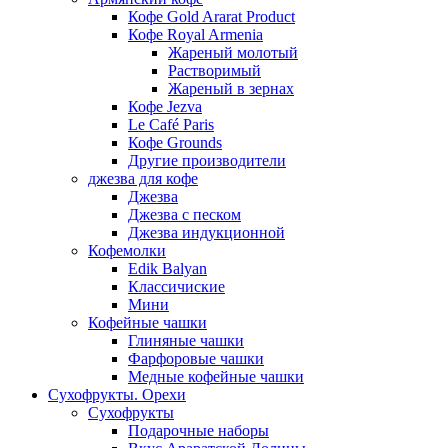
Кофе Gold Ararat Product
Кофе Royal Armenia
Жареный молотый
Растворимый
Жареный в зернах
Кофе Jezva
Le Café Paris
Кофе Grounds
Другие производители
джезва для кофе
Джезва
Джезва с песком
Джезва индукционной
Кофемолки
Edik Balyan
Классичиские
Мини
Кофейные чашки
Глиняные чашки
Фарфоровые чашки
Медные кофейные чашки
Сухофрукты. Орехи
Сухофрукты
Подарочные наборы