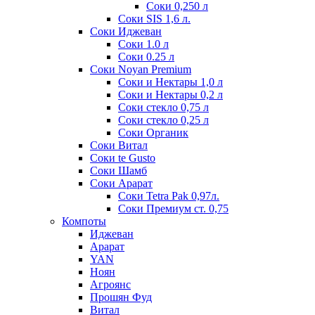
Соки 0,250 л
Соки SIS 1,6 л.
Соки Иджеван
Соки 1.0 л
Соки 0.25 л
Соки Noyan Premium
Соки и Нектары 1,0 л
Соки и Нектары 0,2 л
Соки стекло 0,75 л
Соки стекло 0,25 л
Соки Органик
Соки Витал
Соки te Gusto
Соки Шамб
Соки Арарат
Соки Tetra Pak 0,97л.
Соки Премиум ст. 0,75
Компоты
Иджеван
Арарат
YAN
Ноян
Агроянс
Прошян Фуд
Витал