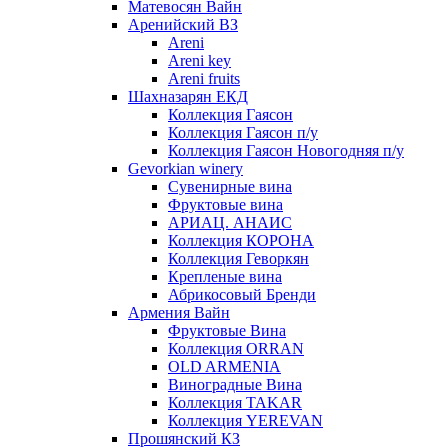
Матевосян Вайн
Аренийский ВЗ
Areni
Areni key
Areni fruits
Шахназарян ЕКД
Коллекция Гаясон
Коллекция Гаясон п/у
Коллекция Гаясон Новогодняя п/у
Gevorkian winery
Сувенирные вина
Фруктовые вина
АРИАЦ. АНАИС
Коллекция КОРОНА
Коллекция Геворкян
Крепленые вина
Абрикосовый Бренди
Армения Вайн
Фруктовые Вина
Коллекция ORRAN
OLD ARMENIA
Виноградные Вина
Коллекция TAKAR
Коллекция YEREVAN
Прошянский КЗ