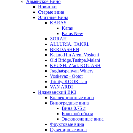
Армянское Вино
Новинки
Старые вина
Элитные Вина
KARAS
Karas
Karas New
ZORAH
ALLURIA. TAKRI.
BERDASHEN
Kataro.Hin Areni.Voskeni
Old Bridge.Tushpa.Malani
KEUSH. Z’art. KOUASH
Jraghatspanyan Winery
Voskevaz - Qotot
Trinity. KOOR. Jan
VAN ARDI
Иджеванский ВКЗ
Коллекционные вина
Виноградные вина
Вина 0,75 л
Большой объем
Эксклюзивные вина
Фруктовые вина
Cувенирные вина