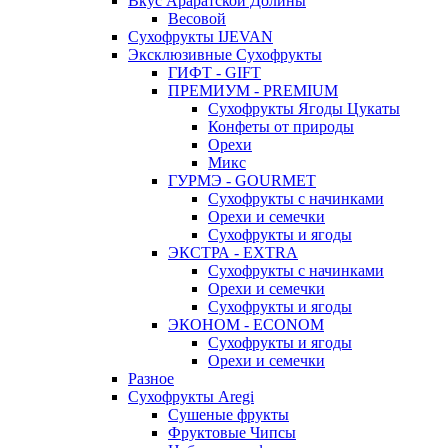
Вкус Араратской Долины
Весовой
Сухофрукты IJEVAN
Эксклюзивные Сухофрукты
ГИФТ - GIFT
ПРЕМИУМ - PREMIUM
Сухофрукты Ягоды Цукаты
Конфеты от природы
Орехи
Микс
ГУРМЭ - GOURMET
Сухофрукты с начинками
Орехи и семечки
Сухофрукты и ягоды
ЭКСТРА - EXTRA
Сухофрукты с начинками
Орехи и семечки
Сухофрукты и ягоды
ЭКОНОМ - ECONOM
Сухофрукты и ягоды
Орехи и семечки
Разное
Сухофрукты Aregi
Сушеные фрукты
Фруктовые Чипсы