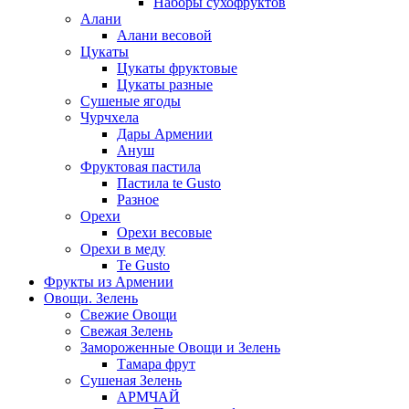
Наборы сухофруктов
Алани
Алани весовой
Цукаты
Цукаты фруктовые
Цукаты разные
Сушеные ягоды
Чурчхела
Дары Армении
Ануш
Фруктовая пастила
Пастила te Gusto
Разное
Орехи
Орехи весовые
Орехи в меду
Te Gusto
Фрукты из Армении
Овощи. Зелень
Свежие Овощи
Свежая Зелень
Замороженные Овощи и Зелень
Тамара фрут
Сушеная Зелень
АРМЧАЙ