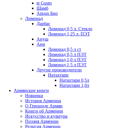
te Gusto
Шамб
Арцах Био
Лимонад
Дарбас
Лимонад 0,5 л. Стекло
Лимонад 1,25 л. ПЭТ
Ануш
Ани
Лимонад 0,5 л ст
Лимонад 0,5 л ПЭТ
Лимонад 1,0 л ПЭТ
Лимонад 1,5 л ПЭТ
Другие производители
Натахтари
Натахтари 0,5л
Натахтари 1,0л
Армянские книги
Новинки
История Армении
О Геноциде Армян
Книги об Армении
Иcкусство и культура
Поэзия Армении
Религия Армении