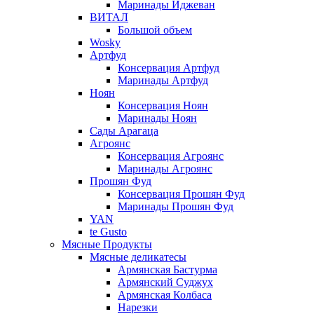
Маринады Иджеван
ВИТАЛ
Большой объем
Wosky
Артфуд
Консервация Артфуд
Маринады Артфуд
Ноян
Консервация Ноян
Маринады Ноян
Сады Арагаца
Агроянс
Консервация Агроянс
Маринады Агроянс
Прошян Фуд
Консервация Прошян Фуд
Маринады Прошян Фуд
YAN
te Gusto
Мясные Продукты
Мясные деликатесы
Армянская Бастурма
Армянский Суджух
Армянская Колбаса
Нарезки