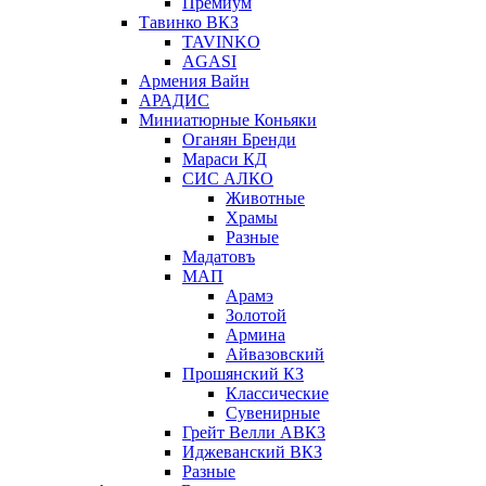
Премиум
Тавинко ВКЗ
TAVINKO
AGASI
Армения Вайн
АРАДИС
Миниатюрные Коньяки
Оганян Бренди
Мараси КД
СИС АЛКО
Животные
Храмы
Разные
Мадатовъ
МАП
Арамэ
Золотой
Армина
Айвазовский
Прошянский КЗ
Классические
Сувенирные
Грейт Велли АВКЗ
Иджеванский ВКЗ
Разные