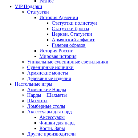
Разное
VIP Подарки
Статуэтки
История Армении
Статуэтки полистоун
Статуэтки бронза
Церкви. Статуэтки
Армянский алфавит
Галерея образов
История России
Мировая история
Уникальные сувенирные светильники
Сувенирные ночники
Армянские монеты
Деревянные изделия
Настольные игры
Армянские Нарды
Нарды + Шахматы
Шахматы
Ломберные столы
Аксессуары для нард
Аксессуары
Фишки для нард
Кости. Зары
Другие производители