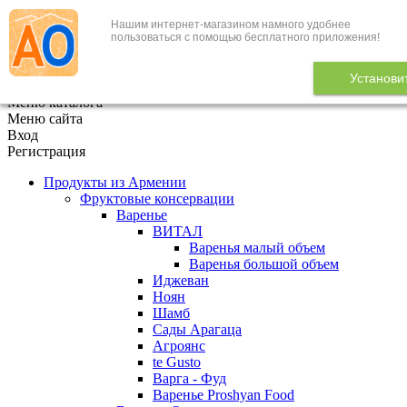
Нашим интернет-магазином намного удобнее
+7 (495) 646-888-1
пользоваться с помощью бесплатного приложения!
В корзине
0
товаров
Установи
x
Меню каталога
Меню сайта
Вход
Регистрация
Продукты из Армении
Фруктовые консервации
Варенье
ВИТАЛ
Варенья малый объем
Варенья большой объем
Иджеван
Ноян
Шамб
Сады Арагаца
Агроянс
te Gusto
Варга - Фуд
Варенье Proshyan Food