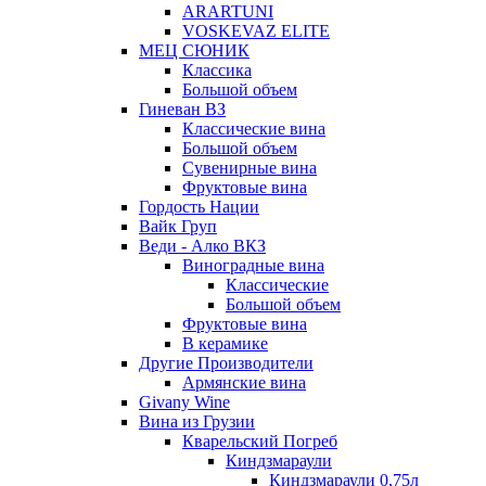
ARARTUNI
VOSKEVAZ ELITE
МЕЦ СЮНИК
Классика
Большой объем
Гиневан ВЗ
Классические вина
Большой объем
Сувенирные вина
Фруктовые вина
Гордость Нации
Вайк Груп
Веди - Алко ВКЗ
Виноградные вина
Классические
Большой объем
Фруктовые вина
В керамике
Другие Производители
Армянские вина
Givany Wine
Вина из Грузии
Кварельский Погреб
Киндзмараули
Киндзмараули 0,75л