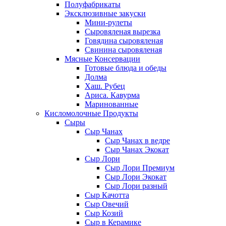
Полуфабрикаты
Эксклюзивные закуски
Мини-рулеты
Сыровяленая вырезка
Говядина сыровяленая
Свинина сыровяленая
Мясные Консервации
Готовые блюда и обеды
Долма
Хаш. Рубец
Ариса. Кавурма
Маринованные
Кисломолочные Продукты
Сыры
Сыр Чанах
Сыр Чанах в ведре
Сыр Чанах Экокат
Сыр Лори
Сыр Лори Премиум
Сыр Лори Экокат
Сыр Лори разный
Сыр Качотта
Сыр Овечий
Сыр Козий
Сыр в Керамике