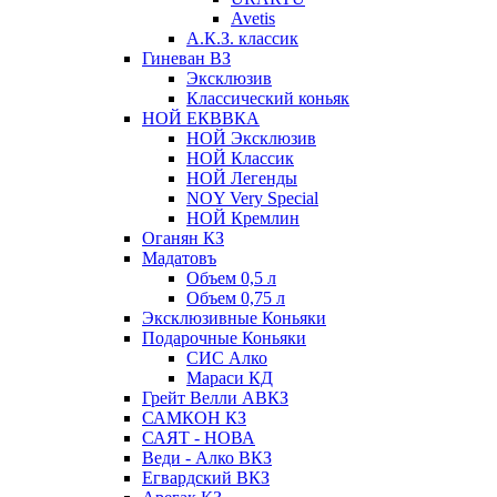
Avetis
А.К.З. классик
Гиневан ВЗ
Эксклюзив
Классический коньяк
НОЙ ЕКВВКА
НОЙ Эксклюзив
НОЙ Классик
НОЙ Легенды
NOY Very Speсial
НОЙ Кремлин
Оганян КЗ
Мадатовъ
Объем 0,5 л
Объем 0,75 л
Эксклюзивные Коньяки
Подарочные Коньяки
СИС Алко
Мараси КД
Грейт Велли АВКЗ
САМКОН КЗ
САЯТ - НОВА
Веди - Алко ВКЗ
Егвардский ВКЗ