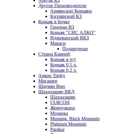
Арегак КЗ
Другие Производители
Армянские Коньяки
Кизлярский КЗ
Коньяк в Бочке
Гиневан ВЗ
Коньяк "СИС АЛКО"
Иджеванский ВКЗ
Мараси
Подарочные
Страна Камней
Коньяк в п/у
Коньяк 0,5 л.
Коньяк 0,2 л.
Аркон Трейд
Мргашен
Шаумян Вин
Шахназарян ВКД
Шахназарян
ГАЯСОН
Жемчужина
Мозаика
Mustang. Black Mountain
Platinum Mountain
Parakar