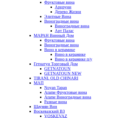
Фруктовые вина
Арцруни
Дерево Жизни
Элитные Вина
Виноградные вина
Виноградные вина
Арт Палас
МАРАН Винный Дом
Фруктовые вина
Виноградные вина
Вино в керамике
Вино в керамике
Вино в керамике п/у
Гетнатун Торговый Дом
GETNATOUN
GETNATOUN NEW
TIRANI. OLD CHINARI
МАП
Noyan Tapan
Arame Фруктовые вина
Arame Виноградные вина
Разные вина
Шаумян Вин
Воскевазский ВЗ
VOSKEVAZ