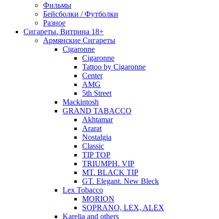
Фильмы
Бейсболки / Футболки
Разное
Сигареты. Витрина 18+
Армянские Сигареты
Cigaronne
Cigaronne
Tattoo by Cigaronne
Center
AMG
5th Street
Mackintosh
GRAND TABACCO
Akhtamar
Ararat
Nostalgia
Classic
TIP TOP
TRIUMPH. VIP
MT. BLACK TIP
GT. Elegant. New Bleck
Lex Tobacco
MORION
SOPRANO, LEX, ALEX
Karelia and others