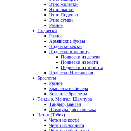
Этно жилетки
Этно шапки
Этно Подушки
Этно сумки
Разное
Подвески
Разное
Армянские буквы
Подвески маски
Подвески в машину
Подвески из дерева
Подвески из кости
Подвески из эбонита
Подвески Ностальгия
Браслеты
Разное
Браслеты из бисера
Кожаные браслеты
Тандыр, Мангал, Шампура
Тандыр, мангал
Шампура для шашлыка
Четки (Тзбех)
Четки из кости
Четки из эбонита
Четки из обсидиана