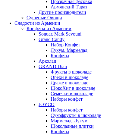
Прозрачная фасовка
Армянский Тараз
Другие производители
Сушеные Овощи
Сладости из Армении
Конфеты из Армении
Sonuar. Mark Sevouni
Grand Candy
Набор Конфет
Лукум. Мармелад
Конфеты
Арколад
GRAND Dian
Фрукты в шоколаде
Орехи в шоколаде
Драже в шоколаде
ШокоХит в шоколаде
Семечки в шоколаде
Наборы конфет
JOYCO
Наборы конфет
Сухофрукты в шоколаде
Мармелад. Лукум
Шоколадные плитки
Конфеты