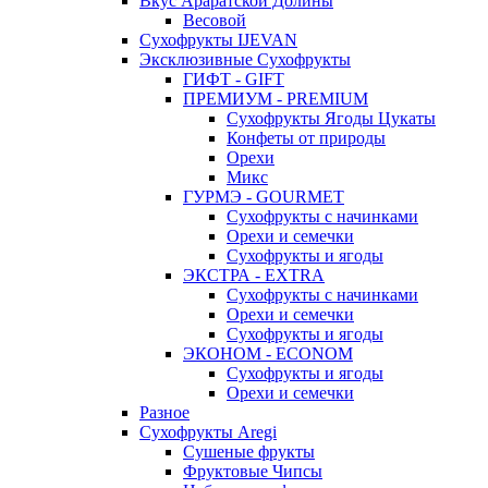
Вкус Араратской Долины
Весовой
Сухофрукты IJEVAN
Эксклюзивные Сухофрукты
ГИФТ - GIFT
ПРЕМИУМ - PREMIUM
Сухофрукты Ягоды Цукаты
Конфеты от природы
Орехи
Микс
ГУРМЭ - GOURMET
Сухофрукты с начинками
Орехи и семечки
Сухофрукты и ягоды
ЭКСТРА - EXTRA
Сухофрукты с начинками
Орехи и семечки
Сухофрукты и ягоды
ЭКОНОМ - ECONOM
Сухофрукты и ягоды
Орехи и семечки
Разное
Сухофрукты Aregi
Сушеные фрукты
Фруктовые Чипсы