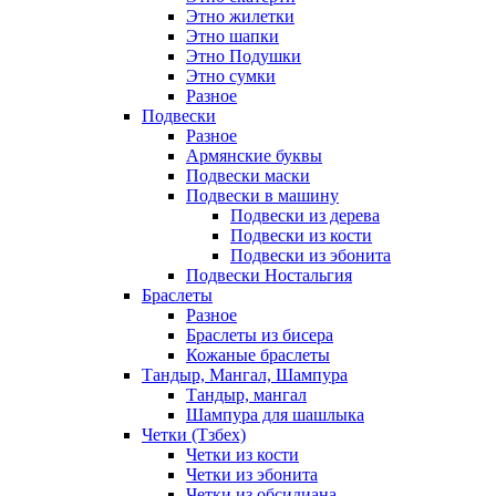
Этно жилетки
Этно шапки
Этно Подушки
Этно сумки
Разное
Подвески
Разное
Армянские буквы
Подвески маски
Подвески в машину
Подвески из дерева
Подвески из кости
Подвески из эбонита
Подвески Ностальгия
Браслеты
Разное
Браслеты из бисера
Кожаные браслеты
Тандыр, Мангал, Шампура
Тандыр, мангал
Шампура для шашлыка
Четки (Тзбех)
Четки из кости
Четки из эбонита
Четки из обсидиана