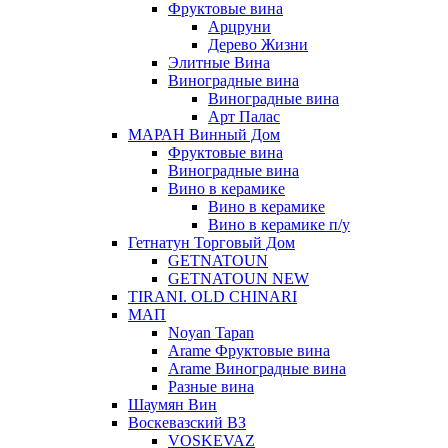
Фруктовые вина
Арцруни
Дерево Жизни
Элитные Вина
Виноградные вина
Виноградные вина
Арт Палас
МАРАН Винный Дом
Фруктовые вина
Виноградные вина
Вино в керамике
Вино в керамике
Вино в керамике п/у
Гетнатун Торговый Дом
GETNATOUN
GETNATOUN NEW
TIRANI. OLD CHINARI
МАП
Noyan Tapan
Arame Фруктовые вина
Arame Виноградные вина
Разные вина
Шаумян Вин
Воскевазский ВЗ
VOSKEVAZ