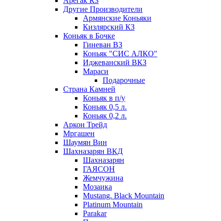
Арегак КЗ
Другие Производители
Армянские Коньяки
Кизлярский КЗ
Коньяк в Бочке
Гиневан ВЗ
Коньяк "СИС АЛКО"
Иджеванский ВКЗ
Мараси
Подарочные
Страна Камней
Коньяк в п/у
Коньяк 0,5 л.
Коньяк 0,2 л.
Аркон Трейд
Мргашен
Шаумян Вин
Шахназарян ВКД
Шахназарян
ГАЯСОН
Жемчужина
Мозаика
Mustang. Black Mountain
Platinum Mountain
Parakar