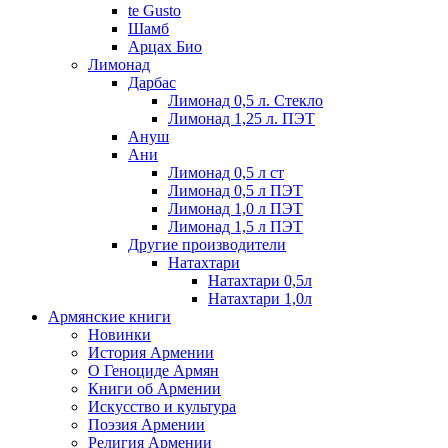
te Gusto
Шамб
Арцах Био
Лимонад
Дарбас
Лимонад 0,5 л. Стекло
Лимонад 1,25 л. ПЭТ
Ануш
Ани
Лимонад 0,5 л ст
Лимонад 0,5 л ПЭТ
Лимонад 1,0 л ПЭТ
Лимонад 1,5 л ПЭТ
Другие производители
Натахтари
Натахтари 0,5л
Натахтари 1,0л
Армянские книги
Новинки
История Армении
О Геноциде Армян
Книги об Армении
Иcкусство и культура
Поэзия Армении
Религия Армении