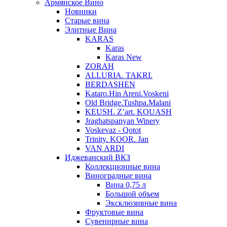
Армянское Вино
Новинки
Старые вина
Элитные Вина
KARAS
Karas
Karas New
ZORAH
ALLURIA. TAKRI.
BERDASHEN
Kataro.Hin Areni.Voskeni
Old Bridge.Tushpa.Malani
KEUSH. Z’art. KOUASH
Jraghatspanyan Winery
Voskevaz - Qotot
Trinity. KOOR. Jan
VAN ARDI
Иджеванский ВКЗ
Коллекционные вина
Виноградные вина
Вина 0,75 л
Большой объем
Эксклюзивные вина
Фруктовые вина
Cувенирные вина