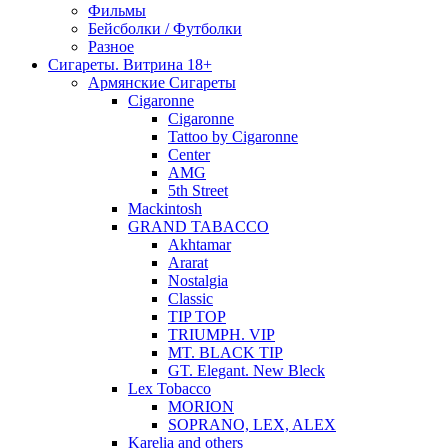
Фильмы
Бейсболки / Футболки
Разное
Сигареты. Витрина 18+
Армянские Сигареты
Cigaronne
Cigaronne
Tattoo by Cigaronne
Center
AMG
5th Street
Mackintosh
GRAND TABACCO
Akhtamar
Ararat
Nostalgia
Classic
TIP TOP
TRIUMPH. VIP
MT. BLACK TIP
GT. Elegant. New Bleck
Lex Tobacco
MORION
SOPRANO, LEX, ALEX
Karelia and others