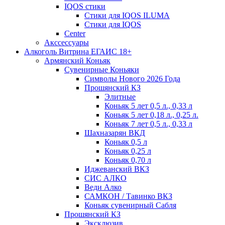
IQOS стики
Стики для IQOS ILUMA
Стики для IQOS
Сenter
Акссессуары
Алкоголь Витрина ЕГАИС 18+
Армянский Коньяк
Сувенирные Коньяки
Символы Нового 2026 Года
Прошянский КЗ
Элитные
Коньяк 5 лет 0,5 л., 0,33 л
Коньяк 5 лет 0,18 л., 0,25 л.
Коньяк 7 лет 0,5 л., 0,33 л
Шахназарян ВКД
Коньяк 0,5 л
Коньяк 0,25 л
Коньяк 0,70 л
Иджеванский ВКЗ
СИС АЛКО
Веди Алко
САМКОН / Тавинко ВКЗ
Коньяк сувенирный Сабля
Прошянский КЗ
Эксклюзив