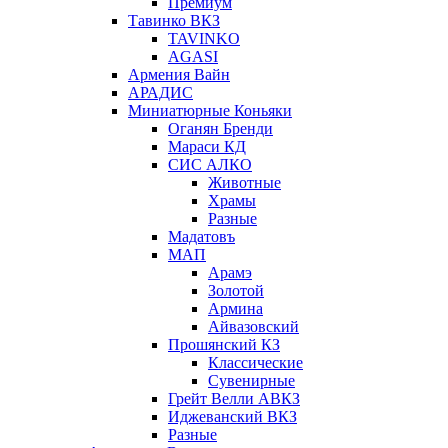
Премиум
Тавинко ВКЗ
TAVINKO
AGASI
Армения Вайн
АРАДИС
Миниатюрные Коньяки
Оганян Бренди
Мараси КД
СИС АЛКО
Животные
Храмы
Разные
Мадатовъ
МАП
Арамэ
Золотой
Армина
Айвазовский
Прошянский КЗ
Классические
Сувенирные
Грейт Велли АВКЗ
Иджеванский ВКЗ
Разные