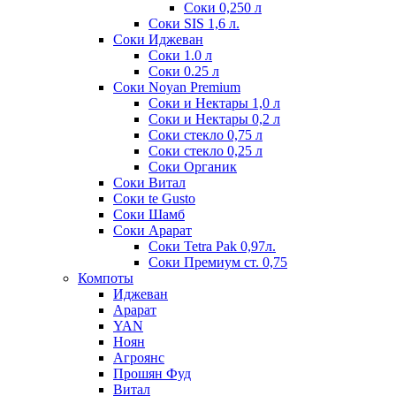
Соки 0,250 л
Соки SIS 1,6 л.
Соки Иджеван
Соки 1.0 л
Соки 0.25 л
Соки Noyan Premium
Соки и Нектары 1,0 л
Соки и Нектары 0,2 л
Соки стекло 0,75 л
Соки стекло 0,25 л
Соки Органик
Соки Витал
Соки te Gusto
Соки Шамб
Соки Арарат
Соки Tetra Pak 0,97л.
Соки Премиум ст. 0,75
Компоты
Иджеван
Арарат
YAN
Ноян
Агроянс
Прошян Фуд
Витал