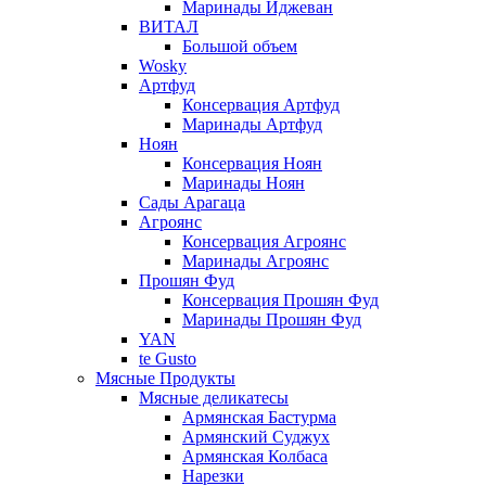
Маринады Иджеван
ВИТАЛ
Большой объем
Wosky
Артфуд
Консервация Артфуд
Маринады Артфуд
Ноян
Консервация Ноян
Маринады Ноян
Сады Арагаца
Агроянс
Консервация Агроянс
Маринады Агроянс
Прошян Фуд
Консервация Прошян Фуд
Маринады Прошян Фуд
YAN
te Gusto
Мясные Продукты
Мясные деликатесы
Армянская Бастурма
Армянский Суджух
Армянская Колбаса
Нарезки