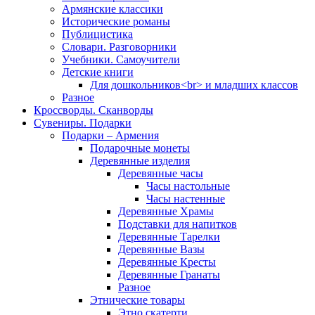
Армянские классики
Исторические романы
Публицистика
Словари. Разговорники
Учебники. Самоучители
Детские книги
Для дошкольников<br> и младших классов
Разное
Кроссворды. Сканворды
Сувениры. Подарки
Подарки – Армения
Подарочные монеты
Деревянные изделия
Деревянные часы
Часы настольные
Часы настенные
Деревянные Храмы
Подставки для напитков
Деревянные Тарелки
Деревянные Вазы
Деревянные Кресты
Деревянные Гранаты
Разное
Этнические товары
Этно скатерти