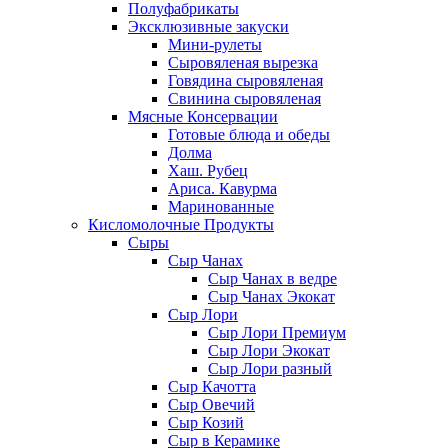
Полуфабрикаты
Эксклюзивные закуски
Мини-рулеты
Сыровяленая вырезка
Говядина сыровяленая
Свинина сыровяленая
Мясные Консервации
Готовые блюда и обеды
Долма
Хаш. Рубец
Ариса. Кавурма
Маринованные
Кисломолочные Продукты
Сыры
Сыр Чанах
Сыр Чанах в ведре
Сыр Чанах Экокат
Сыр Лори
Сыр Лори Премиум
Сыр Лори Экокат
Сыр Лори разный
Сыр Качотта
Сыр Овечий
Сыр Козий
Сыр в Керамике