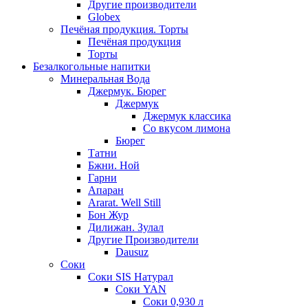
Другие производители
Globex
Печёная продукция. Торты
Печёная продукция
Торты
Безалкогольные напитки
Минеральная Вода
Джермук. Бюрег
Джермук
Джермук классика
Со вкусом лимона
Бюрег
Татни
Бжни. Ной
Гарни
Апаран
Ararat. Well Still
Бон Жур
Дилижан. Зулал
Другие Производители
Dausuz
Соки
Соки SIS Натурал
Соки YAN
Соки 0,930 л