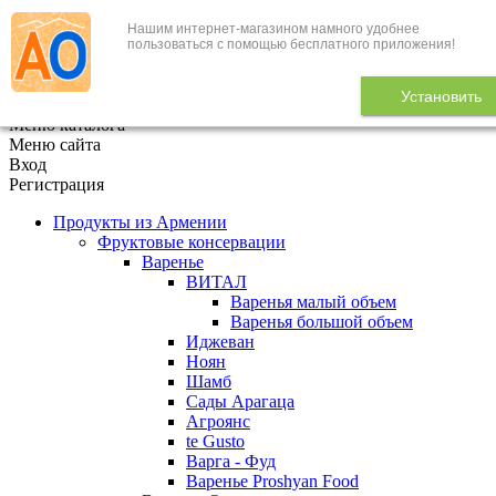
Нашим интернет-магазином намного удобнее
+7 (495) 646-888-1
пользоваться с помощью бесплатного приложения!
В корзине
0
товаров
Установить
x
Меню каталога
Меню сайта
Вход
Регистрация
Продукты из Армении
Фруктовые консервации
Варенье
ВИТАЛ
Варенья малый объем
Варенья большой объем
Иджеван
Ноян
Шамб
Сады Арагаца
Агроянс
te Gusto
Варга - Фуд
Варенье Proshyan Food