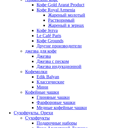
Кофе Gold Ararat Product
Кофе Royal Armenia
Жареный молотый
Растворимый
Жареный в зернах
Кофе Jezva
Le Café Paris
Кофе Grounds
Другие производители
джезва для кофе
Джезва
Джезва с песком
Джезва индукционной
Кофемолки
Edik Balyan
Классичиские
Мини
Кофейные чашки
Глиняные чашки
Фарфоровые чашки
Медные кофейные чашки
Сухофрукты. Орехи
Сухофрукты
Подарочные наборы