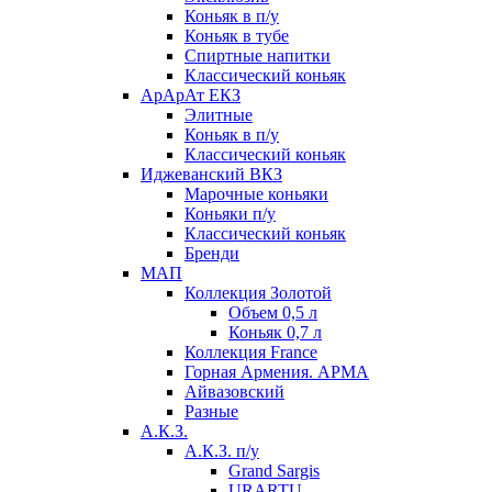
Коньяк в п/у
Коньяк в тубе
Спиртные напитки
Классический коньяк
АрАрАт ЕКЗ
Элитные
Коньяк в п/у
Классический коньяк
Иджеванский ВКЗ
Марочные коньяки
Коньяки п/у
Классический коньяк
Бренди
МАП
Коллекция Золотой
Объем 0,5 л
Коньяк 0,7 л
Коллекция France
Горная Армения. АРМА
Айвазовский
Разные
А.К.З.
А.К.З. п/у
Grand Sargis
URARTU