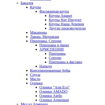
Бакалея
Крупы
Фасованная крупа
Крупы Арарат
Крупы Нат Продукт
Крупы Наша Деревня
Другие производители
Макароны
Лаваш. Матнакаш
Приправы. Специи
Приправы в банке
АРМСПЕЦИИ
Приправы
Специи
Приправы в фасовке
Hamove
Консервированные бобы
Соусы
Масло
Оливки
Оливки "Arm Eco"
Оливки AMADO
Оливки Aiello
Оливки Armenium
Мед из Армении