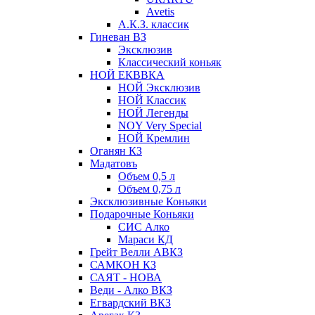
Avetis
А.К.З. классик
Гиневан ВЗ
Эксклюзив
Классический коньяк
НОЙ ЕКВВКА
НОЙ Эксклюзив
НОЙ Классик
НОЙ Легенды
NOY Very Speсial
НОЙ Кремлин
Оганян КЗ
Мадатовъ
Объем 0,5 л
Объем 0,75 л
Эксклюзивные Коньяки
Подарочные Коньяки
СИС Алко
Мараси КД
Грейт Велли АВКЗ
САМКОН КЗ
САЯТ - НОВА
Веди - Алко ВКЗ
Егвардский ВКЗ