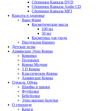
Сборники Кавказа DVD
Сборники Кавказа Audio CD
Сборники Кавказа MP3
Красота и здоровье
Ваки Фарм
Косметические масла
100 мл
50 мл
Косметика для ухода
Продукция Наринэ
Детские игры
Армянские Этно Ковры
Коврики
Половики
Ковры Модерн
3 D Ковры
Классические Ковры
Армянские Ковры
Одежда. Обувь
Шарфы и шапки
Футболки
Бейсболки
Этно масики балетки
О геноциде
Книги