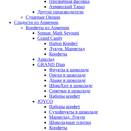
Прозрачная фасовка
Армянский Тараз
Другие производители
Сушеные Овощи
Сладости из Армении
Конфеты из Армении
Sonuar. Mark Sevouni
Grand Candy
Набор Конфет
Лукум. Мармелад
Конфеты
Арколад
GRAND Dian
Фрукты в шоколаде
Орехи в шоколаде
Драже в шоколаде
ШокоХит в шоколаде
Семечки в шоколаде
Наборы конфет
JOYCO
Наборы конфет
Сухофрукты в шоколаде
Мармелад. Лукум
Шоколадные плитки
Конфеты