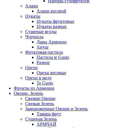
Наборы сухофруктов
Алани
Алани весовой
Цукаты
Цукаты фруктовые
Цукаты разные
Сушеные ягоды
Чурчхела
Дары Армении
Ануш
Фруктовая пастила
Пастила te Gusto
Разное
Орехи
Орехи весовые
Орехи в меду
Te Gusto
Фрукты из Армении
Овощи. Зелень
Свежие Овощи
Свежая Зелень
Замороженные Овощи и Зелень
Тамара фрут
Сушеная Зелень
АРМЧАЙ