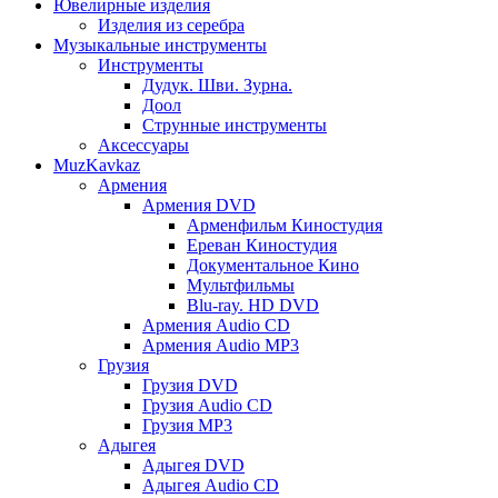
Ювелирные изделия
Изделия из серебра
Музыкальные инструменты
Инструменты
Дудук. Шви. Зурна.
Доол
Струнные инструменты
Аксессуары
MuzKavkaz
Армения
Армения DVD
Арменфильм Киностудия
Ереван Киностудия
Документальное Кино
Мультфильмы
Blu-ray. HD DVD
Армения Audio CD
Армения Audio MP3
Грузия
Грузия DVD
Грузия Audio CD
Грузия MP3
Адыгея
Адыгея DVD
Адыгея Audio CD