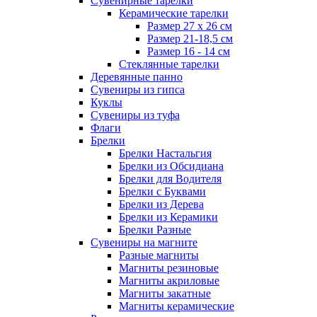
Сувенирные тарелки
Керамические тарелки
Размер 27 х 26 см
Размер 21-18,5 см
Размер 16 - 14 см
Стеклянные тарелки
Деревянные панно
Сувениры из гипса
Куклы
Сувениры из туфа
Флаги
Брелки
Брелки Настальгия
Брелки из Обсидиана
Брелки для Водителя
Брелки с Буквами
Брелки из Дерева
Брелки из Керамики
Брелки Разные
Сувениры на магните
Разные магниты
Магниты резиновые
Магниты акриловые
Магниты закатные
Магниты керамические