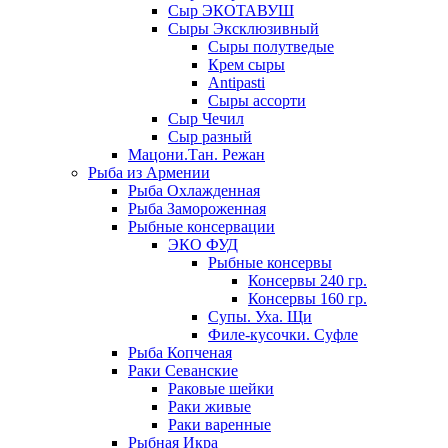
Сыр ЭКОТАВУШ
Сыры Эксклюзивный
Сыры полутведые
Крем сыры
Antipasti
Сыры ассорти
Сыр Чечил
Сыр разный
Мацони.Тан. Режан
Рыба из Армении
Рыба Охлажденная
Рыба Замороженная
Рыбные консервации
ЭКО ФУД
Рыбные консервы
Консервы 240 гр.
Консервы 160 гр.
Супы. Уха. Щи
Филе-кусочки. Суфле
Рыба Копченая
Раки Севанские
Раковые шейки
Раки живые
Раки варенные
Рыбная Икра