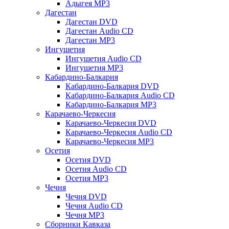
Адыгея MP3
Дагестан
Дагестан DVD
Дагестан Audio CD
Дагестан MP3
Ингушетия
Ингушетия Audio CD
Ингушетия MP3
Кабардино-Балкария
Кабардино-Балкария DVD
Кабардино-Балкария Audio CD
Кабардино-Балкария MP3
Карачаево-Черкесия
Карачаево-Черкесия DVD
Карачаево-Черкесия Audio CD
Карачаево-Черкесия MP3
Осетия
Осетия DVD
Осетия Audio CD
Осетия MP3
Чечня
Чечня DVD
Чечня Audio CD
Чечня MP3
Сборники Кавказа