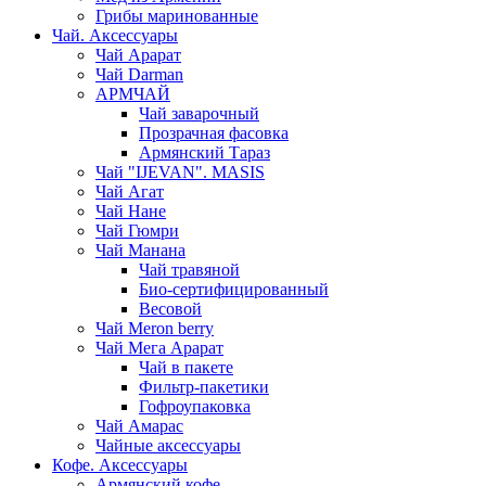
Грибы маринованные
Чай. Аксессуары
Чай Арарат
Чай Darman
АРМЧАЙ
Чай заварочный
Прозрачная фасовка
Армянский Тараз
Чай "IJEVAN". MASIS
Чай Агат
Чай Нане
Чай Гюмри
Чай Манана
Чай травяной
Био-сертифицированный
Весовой
Чай Meron berry
Чай Мега Арарат
Чай в пакете
Фильтр-пакетики
Гофроупаковка
Чай Амарас
Чайные аксессуары
Кофе. Аксессуары
Армянский кофе