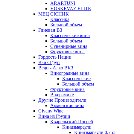
ARARTUNI
VOSKEVAZ ELITE
МЕЦ СЮНИК
Классика
Большой объем
Гиневан ВЗ
Классические вина
Большой объем
Сувенирные вина
Фруктовые вина
Гордость Нации
Вайк Груп
Веди - Алко ВКЗ
Виноградные вина
Классические
Большой объем
Фруктовые вина
В керамике
Другие Производители
Армянские вина
Givany Wine
Вина из Грузии
Кварельский Погреб
Киндзмараули
Киндзмараули 0,75л