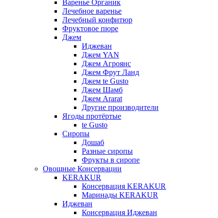
Варенье Органик
Лечебное варенье
Лечебный конфитюр
Фруктовое пюре
Джем
Иджеван
Джем YAN
Джем Агроянс
Джем Фрут Ланд
Джем te Gusto
Джем Шамб
Джем Ararat
Другие производители
Ягоды протёртые
te Gusto
Сиропы
Дошаб
Разные сиропы
Фрукты в сиропе
Овощные Консервации
KERAKUR
Консервация KERAKUR
Маринады KERAKUR
Иджеван
Консервация Иджеван