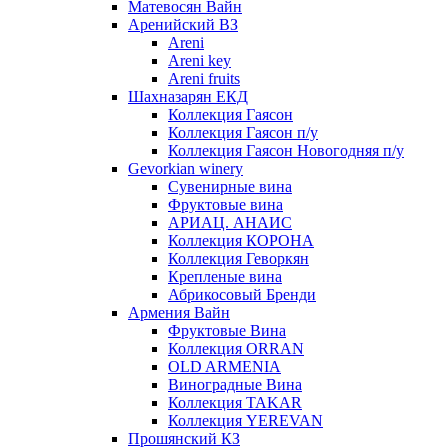
Матевосян Вайн
Аренийский ВЗ
Areni
Areni key
Areni fruits
Шахназарян ЕКД
Коллекция Гаясон
Коллекция Гаясон п/у
Коллекция Гаясон Новогодняя п/у
Gevorkian winery
Сувенирные вина
Фруктовые вина
АРИАЦ. АНАИС
Коллекция КОРОНА
Коллекция Геворкян
Крепленые вина
Абрикосовый Бренди
Армения Вайн
Фруктовые Вина
Коллекция ORRAN
OLD ARMENIA
Виноградные Вина
Коллекция TAKAR
Коллекция YEREVAN
Прошянский КЗ