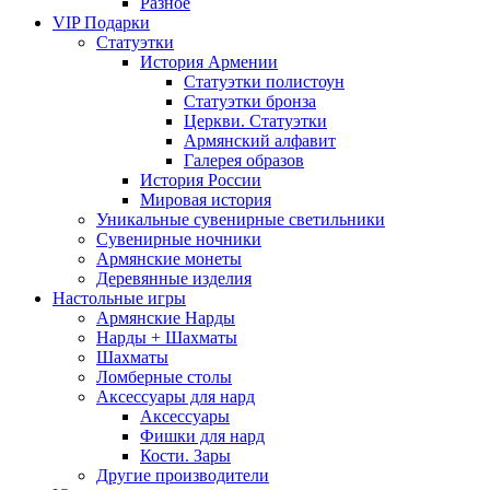
Разное
VIP Подарки
Статуэтки
История Армении
Статуэтки полистоун
Статуэтки бронза
Церкви. Статуэтки
Армянский алфавит
Галерея образов
История России
Мировая история
Уникальные сувенирные светильники
Сувенирные ночники
Армянские монеты
Деревянные изделия
Настольные игры
Армянские Нарды
Нарды + Шахматы
Шахматы
Ломберные столы
Аксессуары для нард
Аксессуары
Фишки для нард
Кости. Зары
Другие производители