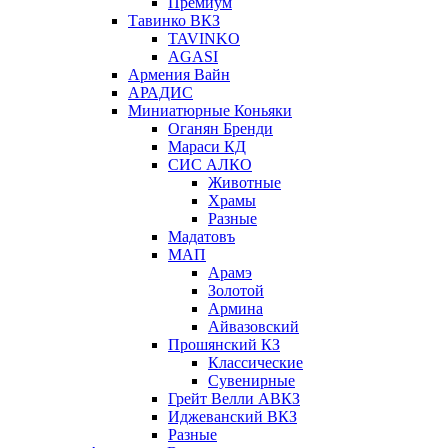
Премиум
Тавинко ВКЗ
TAVINKO
AGASI
Армения Вайн
АРАДИС
Миниатюрные Коньяки
Оганян Бренди
Мараси КД
СИС АЛКО
Животные
Храмы
Разные
Мадатовъ
МАП
Арамэ
Золотой
Армина
Айвазовский
Прошянский КЗ
Классические
Сувенирные
Грейт Велли АВКЗ
Иджеванский ВКЗ
Разные