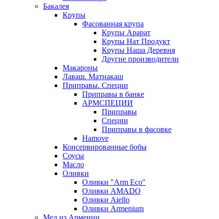
Бакалея
Крупы
Фасованная крупа
Крупы Арарат
Крупы Нат Продукт
Крупы Наша Деревня
Другие производители
Макароны
Лаваш. Матнакаш
Приправы. Специи
Приправы в банке
АРМСПЕЦИИ
Приправы
Специи
Приправы в фасовке
Hamove
Консервированные бобы
Соусы
Масло
Оливки
Оливки "Arm Eco"
Оливки AMADO
Оливки Aiello
Оливки Armenium
Мед из Армении