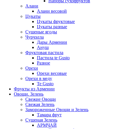
Наборы сухофруктов
Алани
Алани весовой
Цукаты
Цукаты фруктовые
Цукаты разные
Сушеные ягоды
Чурчхела
Дары Армении
Ануш
Фруктовая пастила
Пастила te Gusto
Разное
Орехи
Орехи весовые
Орехи в меду
Te Gusto
Фрукты из Армении
Овощи. Зелень
Свежие Овощи
Свежая Зелень
Замороженные Овощи и Зелень
Тамара фрут
Сушеная Зелень
АРМЧАЙ