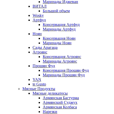
Маринады Иджеван
ВИТАЛ
Большой объем
Wosky
Артфуд
Консервация Артфуд
Маринады Артфуд
Ноян
Консервация Ноян
Маринады Ноян
Сады Арагаца
Агроянс
Консервация Агроянс
Маринады Агроянс
Прошян Фуд
Консервация Прошян Фуд
Маринады Прошян Фуд
YAN
te Gusto
Мясные Продукты
Мясные деликатесы
Армянская Бастурма
Армянский Суджух
Армянская Колбаса
Нарезки