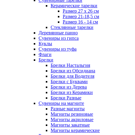
Сувенирные тарелки
Керамические тарелки
Размер 27 х 26 см
Размер 21-18,5 см
Размер 16 - 14 см
Стеклянные тарелки
Деревянные панно
Сувениры из гипса
Куклы
Сувениры из туфа
Флаги
Брелки
Брелки Настальгия
Брелки из Обсидиана
Брелки для Водителя
Брелки с Буквами
Брелки из Дерева
Брелки из Керамики
Брелки Разные
Сувениры на магните
Разные магниты
Магниты резиновые
Магниты акриловые
Магниты закатные
Магниты керамические