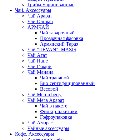
Грибы маринованные
Чай. Аксессуары
Чай Арарат
Чай Darman
АРМЧАЙ
Чай заварочный
Прозрачная фасовка
Армянский Тараз
Чай "IJEVAN". MASIS
Чай Агат
Чай Нане
Чай Гюмри
Чай Манана
Чай травяной
Био-сертифицированный
Весовой
Чай Meron berry
Чай Мега Арарат
Чай в пакете
Фильтр-пакетики
Гофроупаковка
Чай Амарас
Чайные аксессуары
Кофе. Аксессуары
Армянский кофе