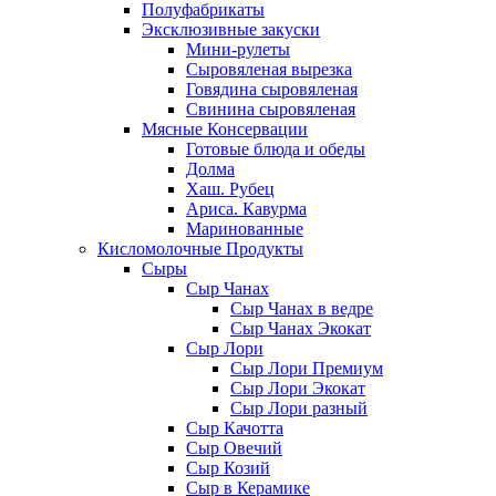
Полуфабрикаты
Эксклюзивные закуски
Мини-рулеты
Сыровяленая вырезка
Говядина сыровяленая
Свинина сыровяленая
Мясные Консервации
Готовые блюда и обеды
Долма
Хаш. Рубец
Ариса. Кавурма
Маринованные
Кисломолочные Продукты
Сыры
Сыр Чанах
Сыр Чанах в ведре
Сыр Чанах Экокат
Сыр Лори
Сыр Лори Премиум
Сыр Лори Экокат
Сыр Лори разный
Сыр Качотта
Сыр Овечий
Сыр Козий
Сыр в Керамике