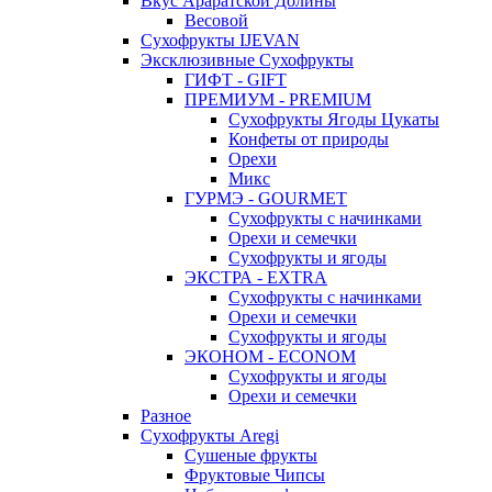
Вкус Араратской Долины
Весовой
Сухофрукты IJEVAN
Эксклюзивные Сухофрукты
ГИФТ - GIFT
ПРЕМИУМ - PREMIUM
Сухофрукты Ягоды Цукаты
Конфеты от природы
Орехи
Микс
ГУРМЭ - GOURMET
Сухофрукты с начинками
Орехи и семечки
Сухофрукты и ягоды
ЭКСТРА - EXTRA
Сухофрукты с начинками
Орехи и семечки
Сухофрукты и ягоды
ЭКОНОМ - ECONOM
Сухофрукты и ягоды
Орехи и семечки
Разное
Сухофрукты Aregi
Сушеные фрукты
Фруктовые Чипсы