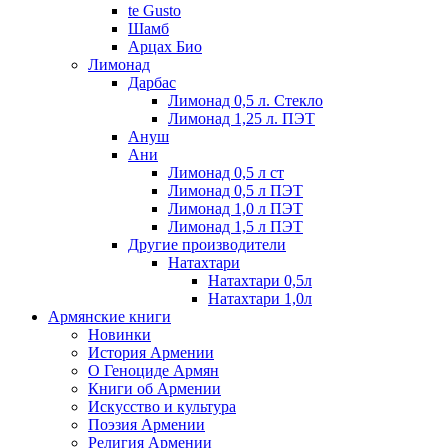
te Gusto
Шамб
Арцах Био
Лимонад
Дарбас
Лимонад 0,5 л. Стекло
Лимонад 1,25 л. ПЭТ
Ануш
Ани
Лимонад 0,5 л ст
Лимонад 0,5 л ПЭТ
Лимонад 1,0 л ПЭТ
Лимонад 1,5 л ПЭТ
Другие производители
Натахтари
Натахтари 0,5л
Натахтари 1,0л
Армянские книги
Новинки
История Армении
О Геноциде Армян
Книги об Армении
Иcкусство и культура
Поэзия Армении
Религия Армении