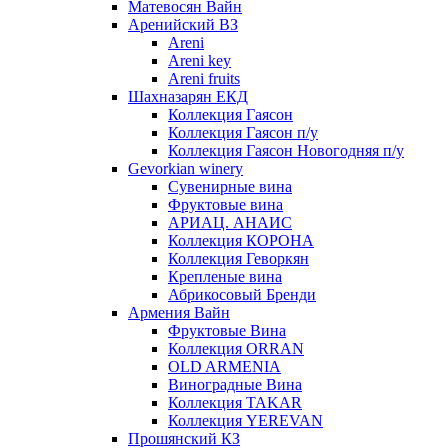
Матевосян Вайн
Аренийский ВЗ
Areni
Areni key
Areni fruits
Шахназарян ЕКД
Коллекция Гаясон
Коллекция Гаясон п/у
Коллекция Гаясон Новогодняя п/у
Gevorkian winery
Сувенирные вина
Фруктовые вина
АРИАЦ. АНАИС
Коллекция КОРОНА
Коллекция Геворкян
Крепленые вина
Абрикосовый Бренди
Армения Вайн
Фруктовые Вина
Коллекция ORRAN
OLD ARMENIA
Виноградные Вина
Коллекция TAKAR
Коллекция YEREVAN
Прошянский КЗ