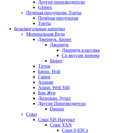
Другие производители
Globex
Печёная продукция. Торты
Печёная продукция
Торты
Безалкогольные напитки
Минеральная Вода
Джермук. Бюрег
Джермук
Джермук классика
Со вкусом лимона
Бюрег
Татни
Бжни. Ной
Гарни
Апаран
Ararat. Well Still
Бон Жур
Дилижан. Зулал
Другие Производители
Dausuz
Соки
Соки SIS Натурал
Соки YAN
Соки 0,930 л