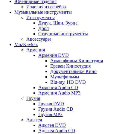
Ювелирные изделия
Изделия из серебра
Музыкальные инструменты
Инструменты
Дудук. Шви. Зурна.
Доол
Струнные инструменты
Аксессуары
MuzKavkaz
Армения
Армения DVD
Арменфильм Киностудия
Ереван Киностудия
Документальное Кино
Мультфильмы
Blu-ray. HD DVD
Армения Audio CD
Армения Audio MP3
Грузия
Грузия DVD
Грузия Audio CD
Грузия MP3
Адыгея
Адыгея DVD
Адыгея Audio CD