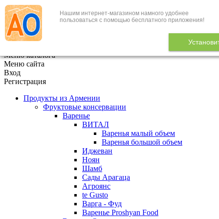
Нашим интернет-магазином намного удобнее
+7 (495) 646-888-1
пользоваться с помощью бесплатного приложения!
В корзине
0
товаров
Установи
x
Меню каталога
Меню сайта
Вход
Регистрация
Продукты из Армении
Фруктовые консервации
Варенье
ВИТАЛ
Варенья малый объем
Варенья большой объем
Иджеван
Ноян
Шамб
Сады Арагаца
Агроянс
te Gusto
Варга - Фуд
Варенье Proshyan Food