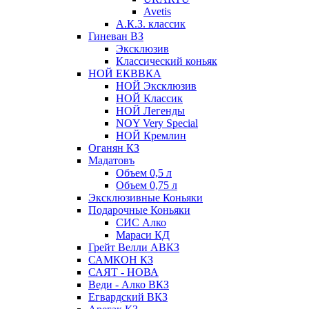
Avetis
А.К.З. классик
Гиневан ВЗ
Эксклюзив
Классический коньяк
НОЙ ЕКВВКА
НОЙ Эксклюзив
НОЙ Классик
НОЙ Легенды
NOY Very Speсial
НОЙ Кремлин
Оганян КЗ
Мадатовъ
Объем 0,5 л
Объем 0,75 л
Эксклюзивные Коньяки
Подарочные Коньяки
СИС Алко
Мараси КД
Грейт Велли АВКЗ
САМКОН КЗ
САЯТ - НОВА
Веди - Алко ВКЗ
Егвардский ВКЗ