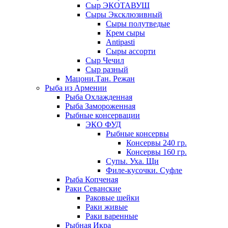
Сыр ЭКОТАВУШ
Сыры Эксклюзивный
Сыры полутведые
Крем сыры
Antipasti
Сыры ассорти
Сыр Чечил
Сыр разный
Мацони.Тан. Режан
Рыба из Армении
Рыба Охлажденная
Рыба Замороженная
Рыбные консервации
ЭКО ФУД
Рыбные консервы
Консервы 240 гр.
Консервы 160 гр.
Супы. Уха. Щи
Филе-кусочки. Суфле
Рыба Копченая
Раки Севанские
Раковые шейки
Раки живые
Раки варенные
Рыбная Икра