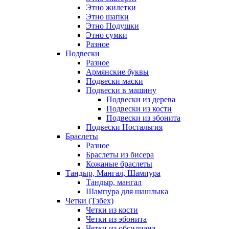
Этно жилетки
Этно шапки
Этно Подушки
Этно сумки
Разное
Подвески
Разное
Армянские буквы
Подвески маски
Подвески в машину
Подвески из дерева
Подвески из кости
Подвески из эбонита
Подвески Ностальгия
Браслеты
Разное
Браслеты из бисера
Кожаные браслеты
Тандыр, Мангал, Шампура
Тандыр, мангал
Шампура для шашлыка
Четки (Тзбех)
Четки из кости
Четки из эбонита
Четки из обсидиана