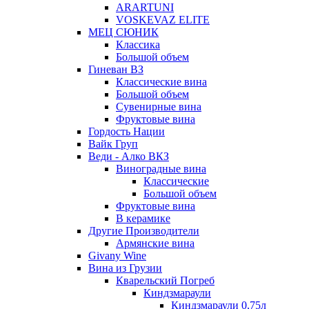
ARARTUNI
VOSKEVAZ ELITE
МЕЦ СЮНИК
Классика
Большой объем
Гиневан ВЗ
Классические вина
Большой объем
Сувенирные вина
Фруктовые вина
Гордость Нации
Вайк Груп
Веди - Алко ВКЗ
Виноградные вина
Классические
Большой объем
Фруктовые вина
В керамике
Другие Производители
Армянские вина
Givany Wine
Вина из Грузии
Кварельский Погреб
Киндзмараули
Киндзмараули 0,75л