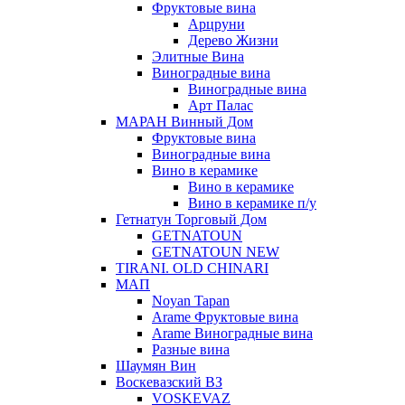
Фруктовые вина
Арцруни
Дерево Жизни
Элитные Вина
Виноградные вина
Виноградные вина
Арт Палас
МАРАН Винный Дом
Фруктовые вина
Виноградные вина
Вино в керамике
Вино в керамике
Вино в керамике п/у
Гетнатун Торговый Дом
GETNATOUN
GETNATOUN NEW
TIRANI. OLD CHINARI
МАП
Noyan Tapan
Arame Фруктовые вина
Arame Виноградные вина
Разные вина
Шаумян Вин
Воскевазский ВЗ
VOSKEVAZ