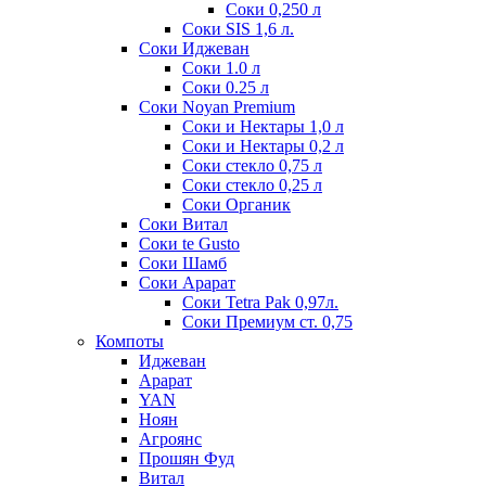
Соки 0,250 л
Соки SIS 1,6 л.
Соки Иджеван
Соки 1.0 л
Соки 0.25 л
Соки Noyan Premium
Соки и Нектары 1,0 л
Соки и Нектары 0,2 л
Соки стекло 0,75 л
Соки стекло 0,25 л
Соки Органик
Соки Витал
Соки te Gusto
Соки Шамб
Соки Арарат
Соки Tetra Pak 0,97л.
Соки Премиум ст. 0,75
Компоты
Иджеван
Арарат
YAN
Ноян
Агроянс
Прошян Фуд
Витал