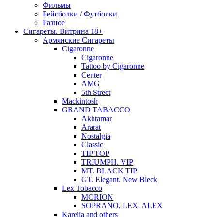
Фильмы
Бейсболки / Футболки
Разное
Сигареты. Витрина 18+
Армянские Сигареты
Cigaronne
Cigaronne
Tattoo by Cigaronne
Center
AMG
5th Street
Mackintosh
GRAND TABACCO
Akhtamar
Ararat
Nostalgia
Classic
TIP TOP
TRIUMPH. VIP
MT. BLACK TIP
GT. Elegant. New Bleck
Lex Tobacco
MORION
SOPRANO, LEX, ALEX
Karelia and others