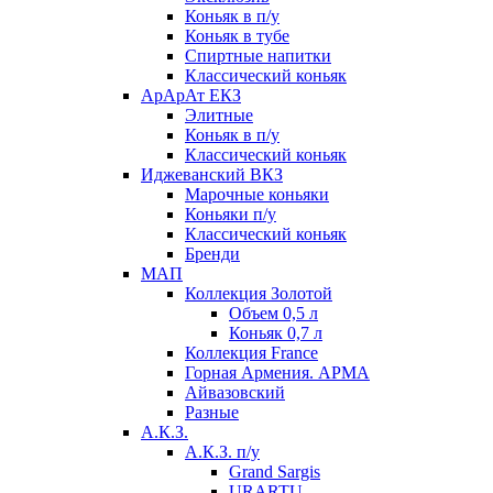
Коньяк в п/у
Коньяк в тубе
Спиртные напитки
Классический коньяк
АрАрАт ЕКЗ
Элитные
Коньяк в п/у
Классический коньяк
Иджеванский ВКЗ
Марочные коньяки
Коньяки п/у
Классический коньяк
Бренди
МАП
Коллекция Золотой
Объем 0,5 л
Коньяк 0,7 л
Коллекция France
Горная Армения. АРМА
Айвазовский
Разные
А.К.З.
А.К.З. п/у
Grand Sargis
URARTU