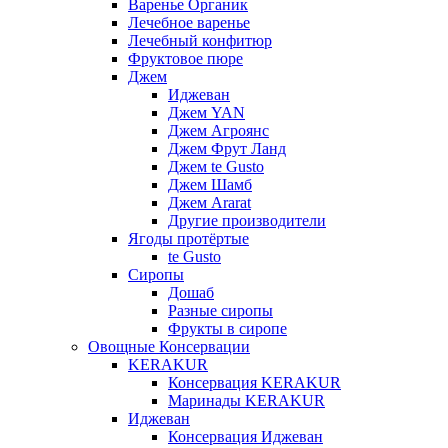
Варенье Органик
Лечебное варенье
Лечебный конфитюр
Фруктовое пюре
Джем
Иджеван
Джем YAN
Джем Агроянс
Джем Фрут Ланд
Джем te Gusto
Джем Шамб
Джем Ararat
Другие производители
Ягоды протёртые
te Gusto
Сиропы
Дошаб
Разные сиропы
Фрукты в сиропе
Овощные Консервации
KERAKUR
Консервация KERAKUR
Маринады KERAKUR
Иджеван
Консервация Иджеван