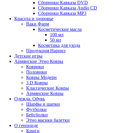
Сборники Кавказа DVD
Сборники Кавказа Audio CD
Сборники Кавказа MP3
Красота и здоровье
Ваки Фарм
Косметические масла
100 мл
50 мл
Косметика для ухода
Продукция Наринэ
Детские игры
Армянские Этно Ковры
Коврики
Половики
Ковры Модерн
3 D Ковры
Классические Ковры
Армянские Ковры
Одежда. Обувь
Шарфы и шапки
Футболки
Бейсболки
Этно масики балетки
О геноциде
Книги