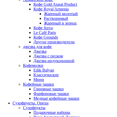
Кофе Gold Ararat Product
Кофе Royal Armenia
Жареный молотый
Растворимый
Жареный в зернах
Кофе Jezva
Le Café Paris
Кофе Grounds
Другие производители
джезва для кофе
Джезва
Джезва с песком
Джезва индукционной
Кофемолки
Edik Balyan
Классичиские
Мини
Кофейные чашки
Глиняные чашки
Фарфоровые чашки
Медные кофейные чашки
Сухофрукты. Орехи
Сухофрукты
Подарочные наборы