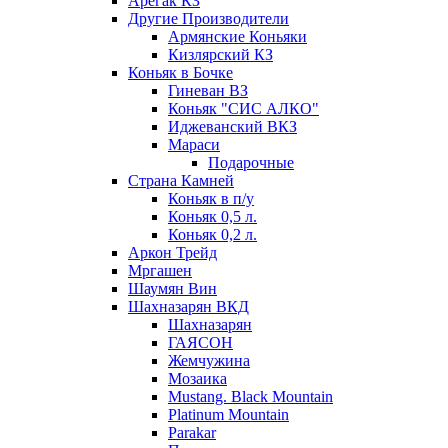
Арегак КЗ
Другие Производители
Армянские Коньяки
Кизлярский КЗ
Коньяк в Бочке
Гиневан ВЗ
Коньяк "СИС АЛКО"
Иджеванский ВКЗ
Мараси
Подарочные
Страна Камней
Коньяк в п/у
Коньяк 0,5 л.
Коньяк 0,2 л.
Аркон Трейд
Мргашен
Шаумян Вин
Шахназарян ВКД
Шахназарян
ГАЯСОН
Жемчужина
Мозаика
Mustang. Black Mountain
Platinum Mountain
Parakar