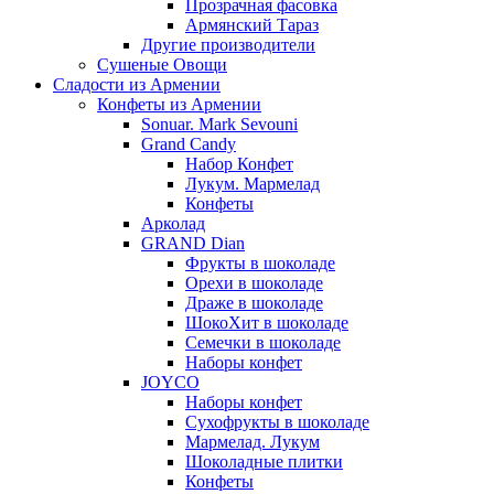
Прозрачная фасовка
Армянский Тараз
Другие производители
Сушеные Овощи
Сладости из Армении
Конфеты из Армении
Sonuar. Mark Sevouni
Grand Candy
Набор Конфет
Лукум. Мармелад
Конфеты
Арколад
GRAND Dian
Фрукты в шоколаде
Орехи в шоколаде
Драже в шоколаде
ШокоХит в шоколаде
Семечки в шоколаде
Наборы конфет
JOYCO
Наборы конфет
Сухофрукты в шоколаде
Мармелад. Лукум
Шоколадные плитки
Конфеты