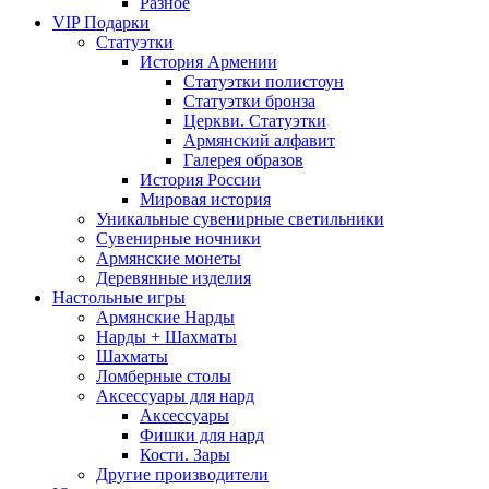
Разное
VIP Подарки
Статуэтки
История Армении
Статуэтки полистоун
Статуэтки бронза
Церкви. Статуэтки
Армянский алфавит
Галерея образов
История России
Мировая история
Уникальные сувенирные светильники
Сувенирные ночники
Армянские монеты
Деревянные изделия
Настольные игры
Армянские Нарды
Нарды + Шахматы
Шахматы
Ломберные столы
Аксессуары для нард
Аксессуары
Фишки для нард
Кости. Зары
Другие производители