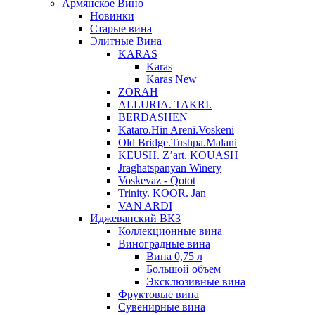
Армянское Вино
Новинки
Старые вина
Элитные Вина
KARAS
Karas
Karas New
ZORAH
ALLURIA. TAKRI.
BERDASHEN
Kataro.Hin Areni.Voskeni
Old Bridge.Tushpa.Malani
KEUSH. Z’art. KOUASH
Jraghatspanyan Winery
Voskevaz - Qotot
Trinity. KOOR. Jan
VAN ARDI
Иджеванский ВКЗ
Коллекционные вина
Виноградные вина
Вина 0,75 л
Большой объем
Эксклюзивные вина
Фруктовые вина
Cувенирные вина