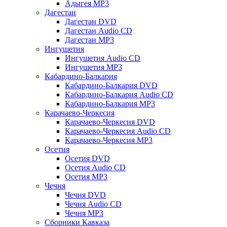
Адыгея MP3
Дагестан
Дагестан DVD
Дагестан Audio CD
Дагестан MP3
Ингушетия
Ингушетия Audio CD
Ингушетия MP3
Кабардино-Балкария
Кабардино-Балкария DVD
Кабардино-Балкария Audio CD
Кабардино-Балкария MP3
Карачаево-Черкесия
Карачаево-Черкесия DVD
Карачаево-Черкесия Audio CD
Карачаево-Черкесия MP3
Осетия
Осетия DVD
Осетия Audio CD
Осетия MP3
Чечня
Чечня DVD
Чечня Audio CD
Чечня MP3
Сборники Кавказа