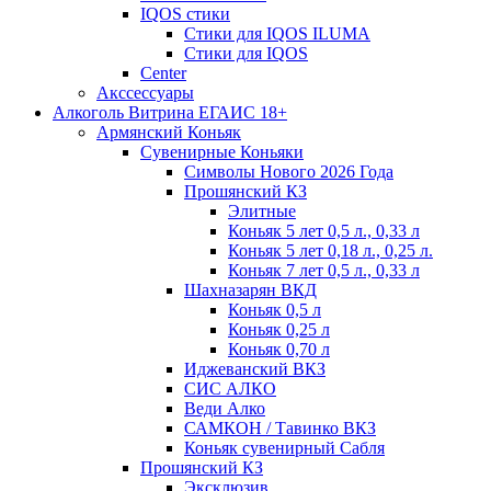
IQOS стики
Стики для IQOS ILUMA
Стики для IQOS
Сenter
Акссессуары
Алкоголь Витрина ЕГАИС 18+
Армянский Коньяк
Сувенирные Коньяки
Символы Нового 2026 Года
Прошянский КЗ
Элитные
Коньяк 5 лет 0,5 л., 0,33 л
Коньяк 5 лет 0,18 л., 0,25 л.
Коньяк 7 лет 0,5 л., 0,33 л
Шахназарян ВКД
Коньяк 0,5 л
Коньяк 0,25 л
Коньяк 0,70 л
Иджеванский ВКЗ
СИС АЛКО
Веди Алко
САМКОН / Тавинко ВКЗ
Коньяк сувенирный Сабля
Прошянский КЗ
Эксклюзив