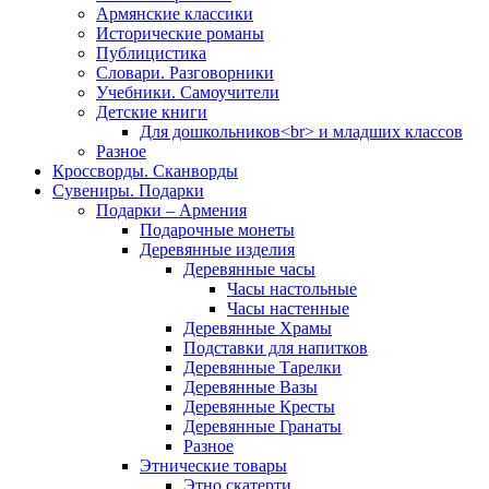
Армянские классики
Исторические романы
Публицистика
Словари. Разговорники
Учебники. Самоучители
Детские книги
Для дошкольников<br> и младших классов
Разное
Кроссворды. Сканворды
Сувениры. Подарки
Подарки – Армения
Подарочные монеты
Деревянные изделия
Деревянные часы
Часы настольные
Часы настенные
Деревянные Храмы
Подставки для напитков
Деревянные Тарелки
Деревянные Вазы
Деревянные Кресты
Деревянные Гранаты
Разное
Этнические товары
Этно скатерти