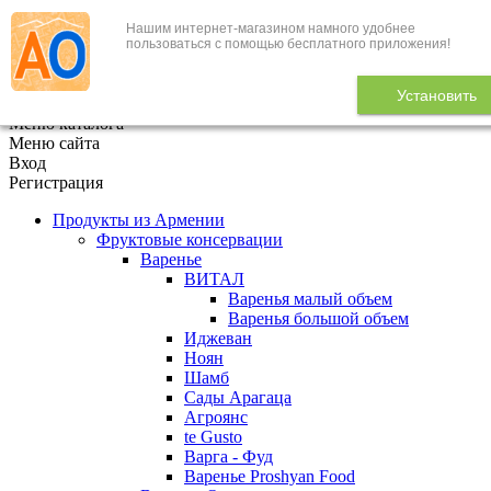
Нашим интернет-магазином намного удобнее
+7 (495) 646-888-1
пользоваться с помощью бесплатного приложения!
В корзине
0
товаров
Установить
x
Меню каталога
Меню сайта
Вход
Регистрация
Продукты из Армении
Фруктовые консервации
Варенье
ВИТАЛ
Варенья малый объем
Варенья большой объем
Иджеван
Ноян
Шамб
Сады Арагаца
Агроянс
te Gusto
Варга - Фуд
Варенье Proshyan Food