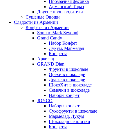
Прозрачная фасовка
Армянский Тараз
Другие производители
Сушеные Овощи
Сладости из Армении
Конфеты из Армении
Sonuar. Mark Sevouni
Grand Candy
Набор Конфет
Лукум. Мармелад
Конфеты
Арколад
GRAND Dian
Фрукты в шоколаде
Орехи в шоколаде
Драже в шоколаде
ШокоХит в шоколаде
Семечки в шоколаде
Наборы конфет
JOYCO
Наборы конфет
Сухофрукты в шоколаде
Мармелад. Лукум
Шоколадные плитки
Конфеты