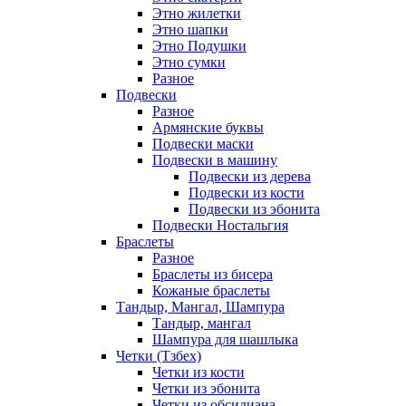
Этно жилетки
Этно шапки
Этно Подушки
Этно сумки
Разное
Подвески
Разное
Армянские буквы
Подвески маски
Подвески в машину
Подвески из дерева
Подвески из кости
Подвески из эбонита
Подвески Ностальгия
Браслеты
Разное
Браслеты из бисера
Кожаные браслеты
Тандыр, Мангал, Шампура
Тандыр, мангал
Шампура для шашлыка
Четки (Тзбех)
Четки из кости
Четки из эбонита
Четки из обсидиана