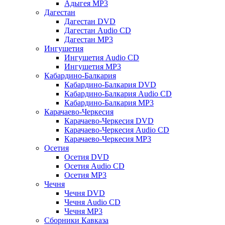
Адыгея MP3
Дагестан
Дагестан DVD
Дагестан Audio CD
Дагестан MP3
Ингушетия
Ингушетия Audio CD
Ингушетия MP3
Кабардино-Балкария
Кабардино-Балкария DVD
Кабардино-Балкария Audio CD
Кабардино-Балкария MP3
Карачаево-Черкесия
Карачаево-Черкесия DVD
Карачаево-Черкесия Audio CD
Карачаево-Черкесия MP3
Осетия
Осетия DVD
Осетия Audio CD
Осетия MP3
Чечня
Чечня DVD
Чечня Audio CD
Чечня MP3
Сборники Кавказа