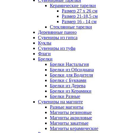
Сувенирные тарелки
Керамические тарелки
Размер 27 х 26 см
Размер 21-18,5 см
Размер 16 - 14 см
Стеклянные тарелки
Деревянные панно
Сувениры из гипса
Куклы
Сувениры из туфа
Флаги
Брелки
Брелки Настальгия
Брелки из Обсидиана
Брелки для Водителя
Брелки с Буквами
Брелки из Дерева
Брелки из Керамики
Брелки Разные
Сувениры на магните
Разные магниты
Магниты резиновые
Магниты акриловые
Магниты закатные
Магниты керамические