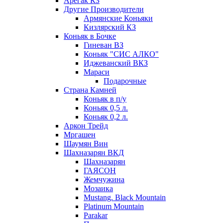
Арегак КЗ
Другие Производители
Армянские Коньяки
Кизлярский КЗ
Коньяк в Бочке
Гиневан ВЗ
Коньяк "СИС АЛКО"
Иджеванский ВКЗ
Мараси
Подарочные
Страна Камней
Коньяк в п/у
Коньяк 0,5 л.
Коньяк 0,2 л.
Аркон Трейд
Мргашен
Шаумян Вин
Шахназарян ВКД
Шахназарян
ГАЯСОН
Жемчужина
Мозаика
Mustang. Black Mountain
Platinum Mountain
Parakar