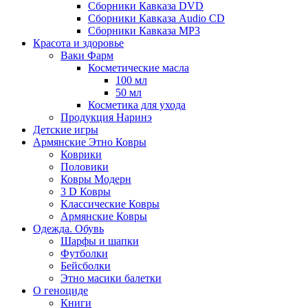
Сборники Кавказа DVD
Сборники Кавказа Audio CD
Сборники Кавказа MP3
Красота и здоровье
Ваки Фарм
Косметические масла
100 мл
50 мл
Косметика для ухода
Продукция Наринэ
Детские игры
Армянские Этно Ковры
Коврики
Половики
Ковры Модерн
3 D Ковры
Классические Ковры
Армянские Ковры
Одежда. Обувь
Шарфы и шапки
Футболки
Бейсболки
Этно масики балетки
О геноциде
Книги