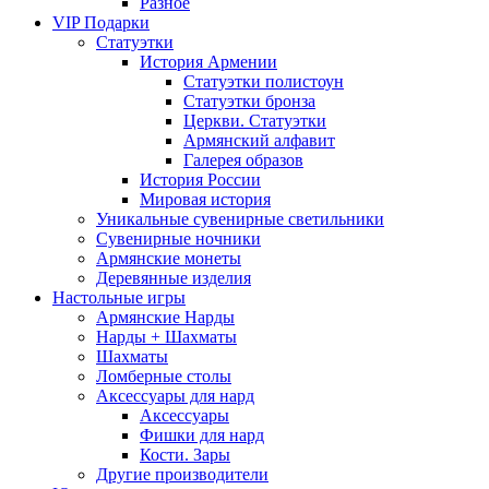
Разное
VIP Подарки
Статуэтки
История Армении
Статуэтки полистоун
Статуэтки бронза
Церкви. Статуэтки
Армянский алфавит
Галерея образов
История России
Мировая история
Уникальные сувенирные светильники
Сувенирные ночники
Армянские монеты
Деревянные изделия
Настольные игры
Армянские Нарды
Нарды + Шахматы
Шахматы
Ломберные столы
Аксессуары для нард
Аксессуары
Фишки для нард
Кости. Зары
Другие производители