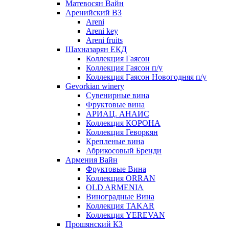
Матевосян Вайн
Аренийский ВЗ
Areni
Areni key
Areni fruits
Шахназарян ЕКД
Коллекция Гаясон
Коллекция Гаясон п/у
Коллекция Гаясон Новогодняя п/у
Gevorkian winery
Сувенирные вина
Фруктовые вина
АРИАЦ. АНАИС
Коллекция КОРОНА
Коллекция Геворкян
Крепленые вина
Абрикосовый Бренди
Армения Вайн
Фруктовые Вина
Коллекция ORRAN
OLD ARMENIA
Виноградные Вина
Коллекция TAKAR
Коллекция YEREVAN
Прошянский КЗ