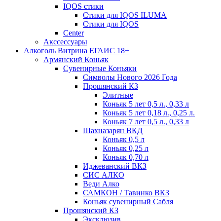
IQOS стики
Стики для IQOS ILUMA
Стики для IQOS
Сenter
Акссессуары
Алкоголь Витрина ЕГАИС 18+
Армянский Коньяк
Сувенирные Коньяки
Символы Нового 2026 Года
Прошянский КЗ
Элитные
Коньяк 5 лет 0,5 л., 0,33 л
Коньяк 5 лет 0,18 л., 0,25 л.
Коньяк 7 лет 0,5 л., 0,33 л
Шахназарян ВКД
Коньяк 0,5 л
Коньяк 0,25 л
Коньяк 0,70 л
Иджеванский ВКЗ
СИС АЛКО
Веди Алко
САМКОН / Тавинко ВКЗ
Коньяк сувенирный Сабля
Прошянский КЗ
Эксклюзив