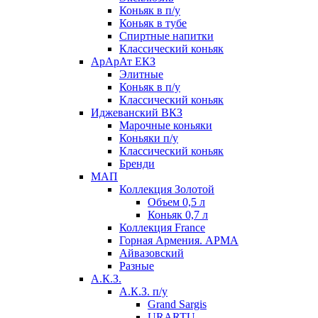
Коньяк в п/у
Коньяк в тубе
Спиртные напитки
Классический коньяк
АрАрАт ЕКЗ
Элитные
Коньяк в п/у
Классический коньяк
Иджеванский ВКЗ
Марочные коньяки
Коньяки п/у
Классический коньяк
Бренди
МАП
Коллекция Золотой
Объем 0,5 л
Коньяк 0,7 л
Коллекция France
Горная Армения. АРМА
Айвазовский
Разные
А.К.З.
А.К.З. п/у
Grand Sargis
URARTU