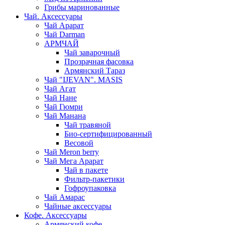
Грибы маринованные
Чай. Аксессуары
Чай Арарат
Чай Darman
АРМЧАЙ
Чай заварочный
Прозрачная фасовка
Армянский Тараз
Чай "IJEVAN". MASIS
Чай Агат
Чай Нане
Чай Гюмри
Чай Манана
Чай травяной
Био-сертифицированный
Весовой
Чай Meron berry
Чай Мега Арарат
Чай в пакете
Фильтр-пакетики
Гофроупаковка
Чай Амарас
Чайные аксессуары
Кофе. Аксессуары
Армянский кофе