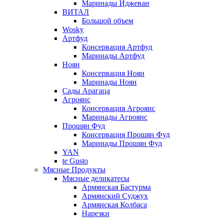
Маринады Иджеван
ВИТАЛ
Большой объем
Wosky
Артфуд
Консервация Артфуд
Маринады Артфуд
Ноян
Консервация Ноян
Маринады Ноян
Сады Арагаца
Агроянс
Консервация Агроянс
Маринады Агроянс
Прошян Фуд
Консервация Прошян Фуд
Маринады Прошян Фуд
YAN
te Gusto
Мясные Продукты
Мясные деликатесы
Армянская Бастурма
Армянский Суджух
Армянская Колбаса
Нарезки