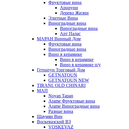
Фруктовые вина
Арцруни
Дерево Жизни
Элитные Вина
Виноградные вина
Виноградные вина
Арт Палас
МАРАН Винный Дом
Фруктовые вина
Виноградные вина
Вино в керамике
Вино в керамике
Вино в керамике п/у
Гетнатун Торговый Дом
GETNATOUN
GETNATOUN NEW
TIRANI. OLD CHINARI
МАП
Noyan Tapan
Arame Фруктовые вина
Arame Виноградные вина
Разные вина
Шаумян Вин
Воскевазский ВЗ
VOSKEVAZ