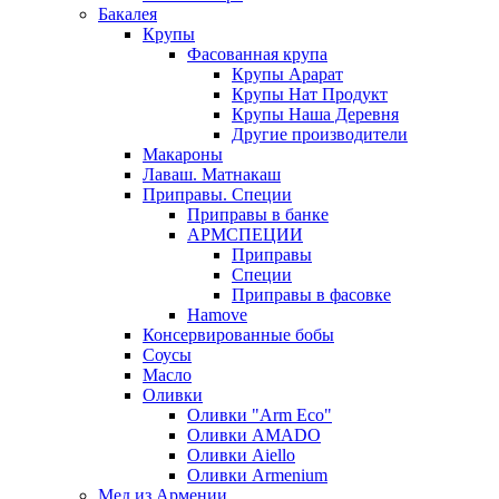
Бакалея
Крупы
Фасованная крупа
Крупы Арарат
Крупы Нат Продукт
Крупы Наша Деревня
Другие производители
Макароны
Лаваш. Матнакаш
Приправы. Специи
Приправы в банке
АРМСПЕЦИИ
Приправы
Специи
Приправы в фасовке
Hamove
Консервированные бобы
Соусы
Масло
Оливки
Оливки "Arm Eco"
Оливки AMADO
Оливки Aiello
Оливки Armenium
Мед из Армении