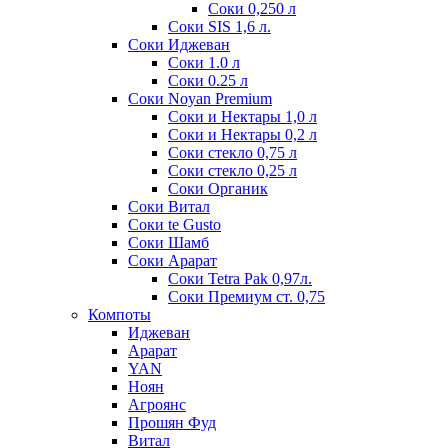
Соки 0,250 л
Соки SIS 1,6 л.
Соки Иджеван
Соки 1.0 л
Соки 0.25 л
Соки Noyan Premium
Соки и Нектары 1,0 л
Соки и Нектары 0,2 л
Соки стекло 0,75 л
Соки стекло 0,25 л
Соки Органик
Соки Витал
Соки te Gusto
Соки Шамб
Соки Арарат
Соки Tetra Pak 0,97л.
Соки Премиум ст. 0,75
Компоты
Иджеван
Арарат
YAN
Ноян
Агроянс
Прошян Фуд
Витал