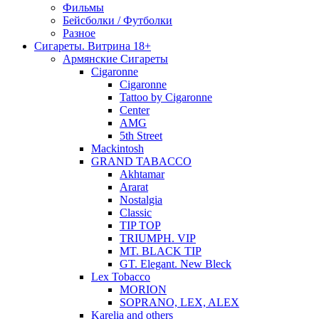
Фильмы
Бейсболки / Футболки
Разное
Сигареты. Витрина 18+
Армянские Сигареты
Cigaronne
Cigaronne
Tattoo by Cigaronne
Center
AMG
5th Street
Mackintosh
GRAND TABACCO
Akhtamar
Ararat
Nostalgia
Classic
TIP TOP
TRIUMPH. VIP
MT. BLACK TIP
GT. Elegant. New Bleck
Lex Tobacco
MORION
SOPRANO, LEX, ALEX
Karelia and others