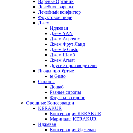
Варенье Органик
Лечебное варенье
Лечебный конфитюр
Фруктовое пюре
Джем
Иджеван
Джем YAN
Джем Агроянс
Джем Фрут Ланд
Джем te Gusto
Джем Шамб
Джем Ararat
Другие производители
Ягоды протёртые
te Gusto
Сиропы
Дошаб
Разные сиропы
Фрукты в сиропе
Овощные Консервации
KERAKUR
Консервация KERAKUR
Маринады KERAKUR
Иджеван
Консервация Иджеван