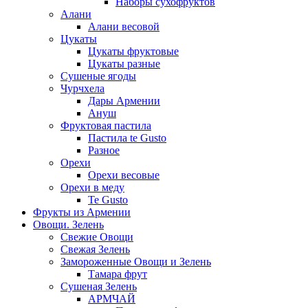
Наборы сухофруктов
Алани
Алани весовой
Цукаты
Цукаты фруктовые
Цукаты разные
Сушеные ягоды
Чурчхела
Дары Армении
Ануш
Фруктовая пастила
Пастила te Gusto
Разное
Орехи
Орехи весовые
Орехи в меду
Te Gusto
Фрукты из Армении
Овощи. Зелень
Свежие Овощи
Свежая Зелень
Замороженные Овощи и Зелень
Тамара фрут
Сушеная Зелень
АРМЧАЙ