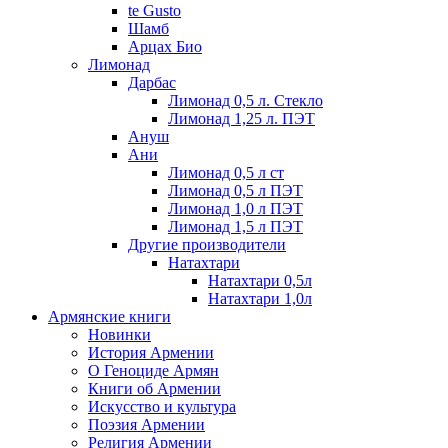
te Gusto
Шамб
Арцах Био
Лимонад
Дарбас
Лимонад 0,5 л. Стекло
Лимонад 1,25 л. ПЭТ
Ануш
Ани
Лимонад 0,5 л ст
Лимонад 0,5 л ПЭТ
Лимонад 1,0 л ПЭТ
Лимонад 1,5 л ПЭТ
Другие производители
Натахтари
Натахтари 0,5л
Натахтари 1,0л
Армянские книги
Новинки
История Армении
О Геноциде Армян
Книги об Армении
Иcкусство и культура
Поэзия Армении
Религия Армении