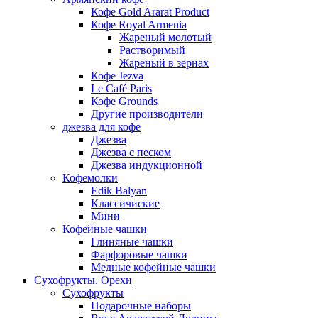
Кофе Gold Ararat Product
Кофе Royal Armenia
Жареный молотый
Растворимый
Жареный в зернах
Кофе Jezva
Le Café Paris
Кофе Grounds
Другие производители
джезва для кофе
Джезва
Джезва с песком
Джезва индукционной
Кофемолки
Edik Balyan
Классичиские
Мини
Кофейные чашки
Глиняные чашки
Фарфоровые чашки
Медные кофейные чашки
Сухофрукты. Орехи
Сухофрукты
Подарочные наборы