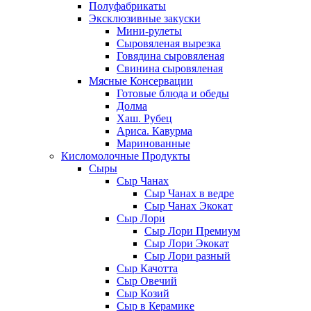
Полуфабрикаты
Эксклюзивные закуски
Мини-рулеты
Сыровяленая вырезка
Говядина сыровяленая
Свинина сыровяленая
Мясные Консервации
Готовые блюда и обеды
Долма
Хаш. Рубец
Ариса. Кавурма
Маринованные
Кисломолочные Продукты
Сыры
Сыр Чанах
Сыр Чанах в ведре
Сыр Чанах Экокат
Сыр Лори
Сыр Лори Премиум
Сыр Лори Экокат
Сыр Лори разный
Сыр Качотта
Сыр Овечий
Сыр Козий
Сыр в Керамике