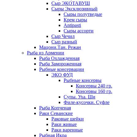
Сыр ЭКОТАВУШ
Сыры Эксклюзивный
Сыры полутведые
Крем сыры
Antipasti
Сыры ассорти
Сыр Чечил
Сыр разный
Мацони.Тан. Режан
Рыба из Армении
Рыба Охлажденная
Рыба Замороженная
Рыбные консервации
ЭКО ФУД
Рыбные консервы
Консервы 240 гр.
Консервы 160 гр.
Супы. Уха. Щи
Филе-кусочки. Суфле
Рыба Копченая
Раки Севанские
Раковые шейки
Раки живые
Раки варенные
Рыбная Икра