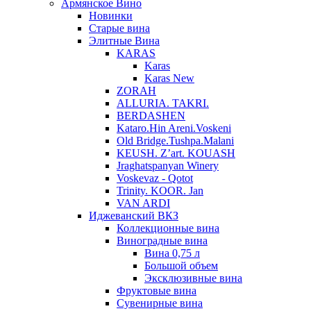
Армянское Вино
Новинки
Старые вина
Элитные Вина
KARAS
Karas
Karas New
ZORAH
ALLURIA. TAKRI.
BERDASHEN
Kataro.Hin Areni.Voskeni
Old Bridge.Tushpa.Malani
KEUSH. Z’art. KOUASH
Jraghatspanyan Winery
Voskevaz - Qotot
Trinity. KOOR. Jan
VAN ARDI
Иджеванский ВКЗ
Коллекционные вина
Виноградные вина
Вина 0,75 л
Большой объем
Эксклюзивные вина
Фруктовые вина
Cувенирные вина