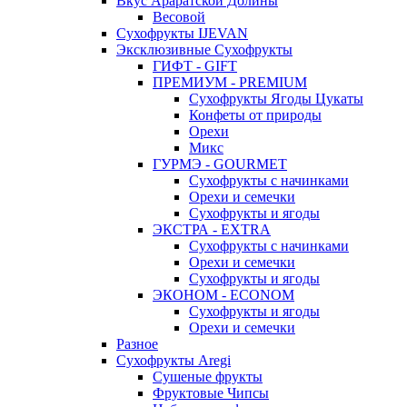
Вкус Араратской Долины
Весовой
Сухофрукты IJEVAN
Эксклюзивные Сухофрукты
ГИФТ - GIFT
ПРЕМИУМ - PREMIUM
Сухофрукты Ягоды Цукаты
Конфеты от природы
Орехи
Микс
ГУРМЭ - GOURMET
Сухофрукты с начинками
Орехи и семечки
Сухофрукты и ягоды
ЭКСТРА - EXTRA
Сухофрукты с начинками
Орехи и семечки
Сухофрукты и ягоды
ЭКОНОМ - ECONOM
Сухофрукты и ягоды
Орехи и семечки
Разное
Сухофрукты Aregi
Сушеные фрукты
Фруктовые Чипсы