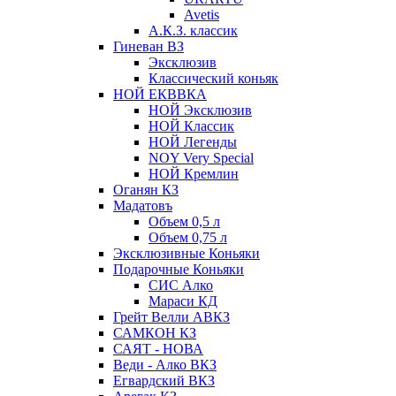
Avetis
А.К.З. классик
Гиневан ВЗ
Эксклюзив
Классический коньяк
НОЙ ЕКВВКА
НОЙ Эксклюзив
НОЙ Классик
НОЙ Легенды
NOY Very Speсial
НОЙ Кремлин
Оганян КЗ
Мадатовъ
Объем 0,5 л
Объем 0,75 л
Эксклюзивные Коньяки
Подарочные Коньяки
СИС Алко
Мараси КД
Грейт Велли АВКЗ
САМКОН КЗ
САЯТ - НОВА
Веди - Алко ВКЗ
Егвардский ВКЗ