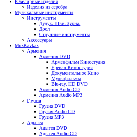
Ювелирные изделия
Изделия из серебра
Музыкальные инструменты
Инструменты
Дудук. Шви. Зурна.
Доол
Струнные инструменты
Аксессуары
MuzKavkaz
Армения
Армения DVD
Арменфильм Киностудия
Ереван Киностудия
Документальное Кино
Мультфильмы
Blu-ray. HD DVD
Армения Audio CD
Армения Audio MP3
Грузия
Грузия DVD
Грузия Audio CD
Грузия MP3
Адыгея
Адыгея DVD
Адыгея Audio CD