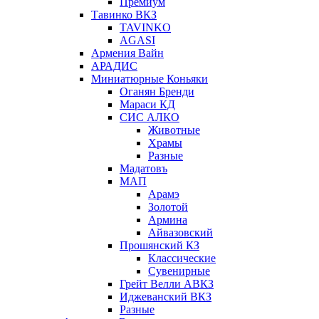
Премиум
Тавинко ВКЗ
TAVINKO
AGASI
Армения Вайн
АРАДИС
Миниатюрные Коньяки
Оганян Бренди
Мараси КД
СИС АЛКО
Животные
Храмы
Разные
Мадатовъ
МАП
Арамэ
Золотой
Армина
Айвазовский
Прошянский КЗ
Классические
Сувенирные
Грейт Велли АВКЗ
Иджеванский ВКЗ
Разные