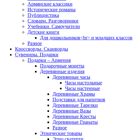
Армянские классики
Исторические романы
Публицистика
Словари. Разговорники
Учебники. Самоучители
Детские книги
Для дошкольников<br> и младших классов
Разное
Кроссворды. Сканворды
Сувениры. Подарки
Подарки – Армения
Подарочные монеты
Деревянные изделия
Деревянные часы
Часы настольные
Часы настенные
Деревянные Храмы
Подставки для напитков
Деревянные Тарелки
Деревянные Вазы
Деревянные Кресты
Деревянные Гранаты
Разное
Этнические товары
Этно скатерти