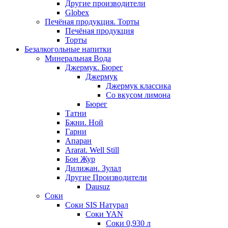
Другие производители
Globex
Печёная продукция. Торты
Печёная продукция
Торты
Безалкогольные напитки
Минеральная Вода
Джермук. Бюрег
Джермук
Джермук классика
Со вкусом лимона
Бюрег
Татни
Бжни. Ной
Гарни
Апаран
Ararat. Well Still
Бон Жур
Дилижан. Зулал
Другие Производители
Dausuz
Соки
Соки SIS Натурал
Соки YAN
Соки 0,930 л