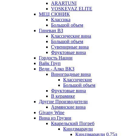
ARARTUNI
VOSKEVAZ ELITE
МЕЦ СЮНИК
Классика
Большой объем
Гиневан ВЗ
Классические вина
Большой объем
Сувенирные вина
Фруктовые вина
Гордость Нации
Вайк Груп
Веди - Алко ВКЗ
Виноградные вина
Классические
Большой объем
Фруктовые вина
В керамике
Другие Производители
Армянские вина
Givany Wine
Вина из Грузии
Кварельский Погреб
Киндзмараули
Киндзмараули 0,75л