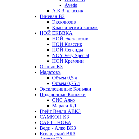
Avetis
А.К.З. классик
Гиневан ВЗ
Эксклюзив
Классический коньяк
НОЙ ЕКВВКА
НОЙ Эксклюзив
НОЙ Классик
НОЙ Легенды
NOY Very Speсial
НОЙ Кремлин
Оганян КЗ
Мадатовъ
Объем 0,5 л
Объем 0,75 л
Эксклюзивные Коньяки
Подарочные Коньяки
СИС Алко
Мараси КД
Грейт Велли АВКЗ
САМКОН КЗ
САЯТ - НОВА
Веди - Алко ВКЗ
Егвардский ВКЗ