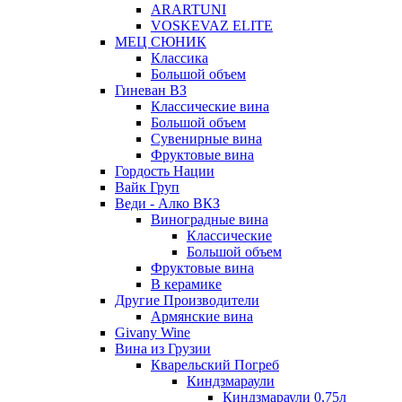
ARARTUNI
VOSKEVAZ ELITE
МЕЦ СЮНИК
Классика
Большой объем
Гиневан ВЗ
Классические вина
Большой объем
Сувенирные вина
Фруктовые вина
Гордость Нации
Вайк Груп
Веди - Алко ВКЗ
Виноградные вина
Классические
Большой объем
Фруктовые вина
В керамике
Другие Производители
Армянские вина
Givany Wine
Вина из Грузии
Кварельский Погреб
Киндзмараули
Киндзмараули 0,75л