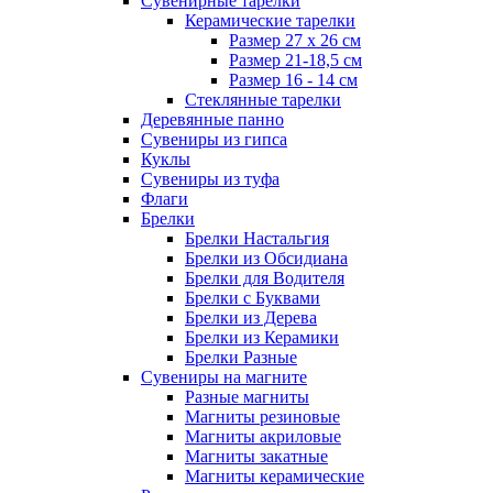
Сувенирные тарелки
Керамические тарелки
Размер 27 х 26 см
Размер 21-18,5 см
Размер 16 - 14 см
Стеклянные тарелки
Деревянные панно
Сувениры из гипса
Куклы
Сувениры из туфа
Флаги
Брелки
Брелки Настальгия
Брелки из Обсидиана
Брелки для Водителя
Брелки с Буквами
Брелки из Дерева
Брелки из Керамики
Брелки Разные
Сувениры на магните
Разные магниты
Магниты резиновые
Магниты акриловые
Магниты закатные
Магниты керамические