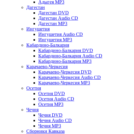
Адыгея MP3
Дагестан
Дагестан DVD
Дагестан Audio CD
Дагестан MP3
Ингушетия
Ингушетия Audio CD
Ингушетия MP3
Кабардино-Балкария
Кабардино-Балкария DVD
Кабардино-Балкария Audio CD
Кабардино-Балкария MP3
Карачаево-Черкесия
Карачаево-Черкесия DVD
Карачаево-Черкесия Audio CD
Карачаево-Черкесия MP3
Осетия
Осетия DVD
Осетия Audio CD
Осетия MP3
Чечня
Чечня DVD
Чечня Audio CD
Чечня MP3
Сборники Кавказа