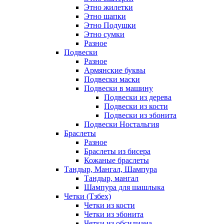
Этно жилетки
Этно шапки
Этно Подушки
Этно сумки
Разное
Подвески
Разное
Армянские буквы
Подвески маски
Подвески в машину
Подвески из дерева
Подвески из кости
Подвески из эбонита
Подвески Ностальгия
Браслеты
Разное
Браслеты из бисера
Кожаные браслеты
Тандыр, Мангал, Шампура
Тандыр, мангал
Шампура для шашлыка
Четки (Тзбех)
Четки из кости
Четки из эбонита
Четки из обсидиана