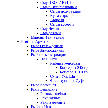
Сыр ЭКОТАВУШ
Сыры Эксклюзивный
Сыры полутведые
Крем сыры
Antipasti
Сыры ассорти
Сыр Чечил
Сыр разный
Мацони.Тан. Режан
Рыба из Армении
Рыба Охлажденная
Рыба Замороженная
Рыбные консервации
ЭКО ФУД
Рыбные консервы
Консервы 240 гр.
Консервы 160 гр.
Супы. Уха. Щи
Филе-кусочки. Суфле
Рыба Копченая
Раки Севанские
Раковые шейки
Раки живые
Раки варенные
Рыбная Икра