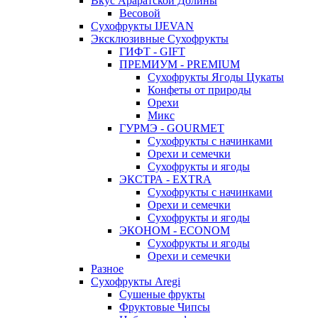
Вкус Араратской Долины
Весовой
Сухофрукты IJEVAN
Эксклюзивные Сухофрукты
ГИФТ - GIFT
ПРЕМИУМ - PREMIUM
Сухофрукты Ягоды Цукаты
Конфеты от природы
Орехи
Микс
ГУРМЭ - GOURMET
Сухофрукты с начинками
Орехи и семечки
Сухофрукты и ягоды
ЭКСТРА - EXTRA
Сухофрукты с начинками
Орехи и семечки
Сухофрукты и ягоды
ЭКОНОМ - ECONOM
Сухофрукты и ягоды
Орехи и семечки
Разное
Сухофрукты Aregi
Сушеные фрукты
Фруктовые Чипсы