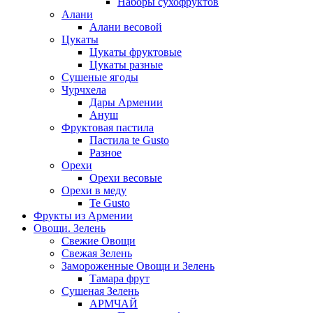
Наборы сухофруктов
Алани
Алани весовой
Цукаты
Цукаты фруктовые
Цукаты разные
Сушеные ягоды
Чурчхела
Дары Армении
Ануш
Фруктовая пастила
Пастила te Gusto
Разное
Орехи
Орехи весовые
Орехи в меду
Te Gusto
Фрукты из Армении
Овощи. Зелень
Свежие Овощи
Свежая Зелень
Замороженные Овощи и Зелень
Тамара фрут
Сушеная Зелень
АРМЧАЙ