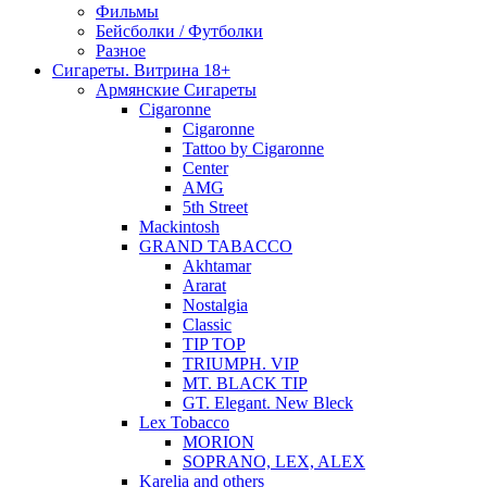
Фильмы
Бейсболки / Футболки
Разное
Сигареты. Витрина 18+
Армянские Сигареты
Cigaronne
Cigaronne
Tattoo by Cigaronne
Center
AMG
5th Street
Mackintosh
GRAND TABACCO
Akhtamar
Ararat
Nostalgia
Classic
TIP TOP
TRIUMPH. VIP
MT. BLACK TIP
GT. Elegant. New Bleck
Lex Tobacco
MORION
SOPRANO, LEX, ALEX
Karelia and others