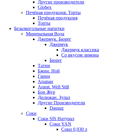
Другие производители
Globex
Печёная продукция. Торты
Печёная продукция
Торты
Безалкогольные напитки
Минеральная Вода
Джермук. Бюрег
Джермук
Джермук классика
Со вкусом лимона
Бюрег
Татни
Бжни. Ной
Гарни
Апаран
Ararat. Well Still
Бон Жур
Дилижан. Зулал
Другие Производители
Dausuz
Соки
Соки SIS Натурал
Соки YAN
Соки 0,930 л