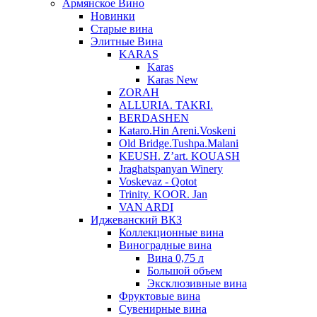
Армянское Вино
Новинки
Старые вина
Элитные Вина
KARAS
Karas
Karas New
ZORAH
ALLURIA. TAKRI.
BERDASHEN
Kataro.Hin Areni.Voskeni
Old Bridge.Tushpa.Malani
KEUSH. Z’art. KOUASH
Jraghatspanyan Winery
Voskevaz - Qotot
Trinity. KOOR. Jan
VAN ARDI
Иджеванский ВКЗ
Коллекционные вина
Виноградные вина
Вина 0,75 л
Большой объем
Эксклюзивные вина
Фруктовые вина
Cувенирные вина