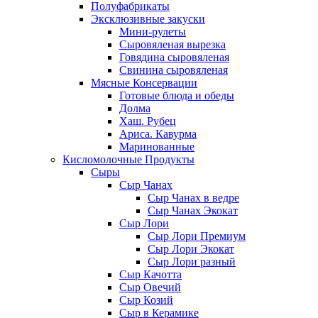
Полуфабрикаты
Эксклюзивные закуски
Мини-рулеты
Сыровяленая вырезка
Говядина сыровяленая
Свинина сыровяленая
Мясные Консервации
Готовые блюда и обеды
Долма
Хаш. Рубец
Ариса. Кавурма
Маринованные
Кисломолочные Продукты
Сыры
Сыр Чанах
Сыр Чанах в ведре
Сыр Чанах Экокат
Сыр Лори
Сыр Лори Премиум
Сыр Лори Экокат
Сыр Лори разный
Сыр Качотта
Сыр Овечий
Сыр Козий
Сыр в Керамике