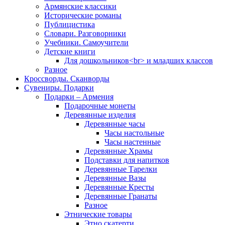
Армянские классики
Исторические романы
Публицистика
Словари. Разговорники
Учебники. Самоучители
Детские книги
Для дошкольников<br> и младших классов
Разное
Кроссворды. Сканворды
Сувениры. Подарки
Подарки – Армения
Подарочные монеты
Деревянные изделия
Деревянные часы
Часы настольные
Часы настенные
Деревянные Храмы
Подставки для напитков
Деревянные Тарелки
Деревянные Вазы
Деревянные Кресты
Деревянные Гранаты
Разное
Этнические товары
Этно скатерти