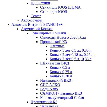
IQOS стики
Стики для IQOS ILUMA
Стики для IQOS
Сenter
Акссессуары
Алкоголь Витрина ЕГАИС 18+
Армянский Коньяк
Сувенирные Коньяки
Символы Нового 2026 Года
Прошянский КЗ
Элитные
Коньяк 5 лет 0,5 л., 0,33 л
Коньяк 5 лет 0,18 л., 0,25 л.
Коньяк 7 лет 0,5 л., 0,33 л
Шахназарян ВКД
Коньяк 0,5 л
Коньяк 0,25 л
Коньяк 0,70 л
Иджеванский ВКЗ
СИС АЛКО
Веди Алко
САМКОН / Тавинко ВКЗ
Коньяк сувенирный Сабля
Прошянский КЗ
Эксклюзив