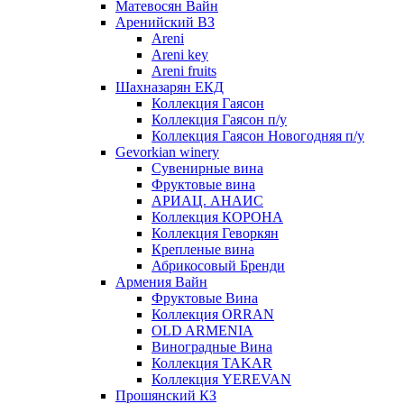
Матевосян Вайн
Аренийский ВЗ
Areni
Areni key
Areni fruits
Шахназарян ЕКД
Коллекция Гаясон
Коллекция Гаясон п/у
Коллекция Гаясон Новогодняя п/у
Gevorkian winery
Сувенирные вина
Фруктовые вина
АРИАЦ. АНАИС
Коллекция КОРОНА
Коллекция Геворкян
Крепленые вина
Абрикосовый Бренди
Армения Вайн
Фруктовые Вина
Коллекция ORRAN
OLD ARMENIA
Виноградные Вина
Коллекция TAKAR
Коллекция YEREVAN
Прошянский КЗ