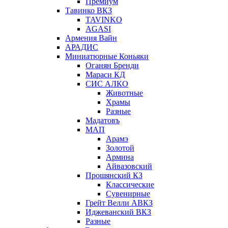
Премиум
Тавинко ВКЗ
TAVINKO
AGASI
Армения Вайн
АРАДИС
Миниатюрные Коньяки
Оганян Бренди
Мараси КД
СИС АЛКО
Животные
Храмы
Разные
Мадатовъ
МАП
Арамэ
Золотой
Армина
Айвазовский
Прошянский КЗ
Классические
Сувенирные
Грейт Велли АВКЗ
Иджеванский ВКЗ
Разные