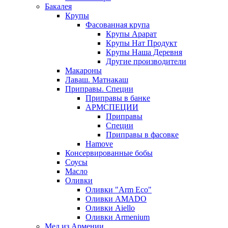
Бакалея
Крупы
Фасованная крупа
Крупы Арарат
Крупы Нат Продукт
Крупы Наша Деревня
Другие производители
Макароны
Лаваш. Матнакаш
Приправы. Специи
Приправы в банке
АРМСПЕЦИИ
Приправы
Специи
Приправы в фасовке
Hamove
Консервированные бобы
Соусы
Масло
Оливки
Оливки "Arm Eco"
Оливки AMADO
Оливки Aiello
Оливки Armenium
Мед из Армении