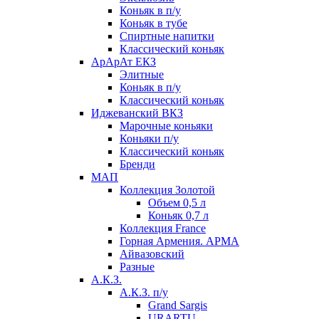
Коньяк в п/у
Коньяк в тубе
Спиртные напитки
Классический коньяк
АрАрАт ЕКЗ
Элитные
Коньяк в п/у
Классический коньяк
Иджеванский ВКЗ
Марочные коньяки
Коньяки п/у
Классический коньяк
Бренди
МАП
Коллекция Золотой
Объем 0,5 л
Коньяк 0,7 л
Коллекция France
Горная Армения. АРМА
Айвазовский
Разные
А.К.З.
А.К.З. п/у
Grand Sargis
URARTU