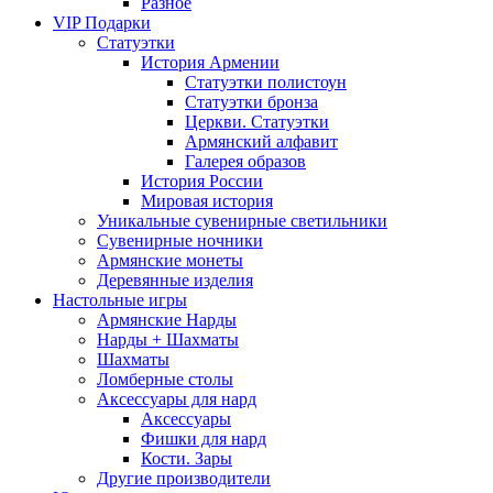
Разное
VIP Подарки
Статуэтки
История Армении
Статуэтки полистоун
Статуэтки бронза
Церкви. Статуэтки
Армянский алфавит
Галерея образов
История России
Мировая история
Уникальные сувенирные светильники
Сувенирные ночники
Армянские монеты
Деревянные изделия
Настольные игры
Армянские Нарды
Нарды + Шахматы
Шахматы
Ломберные столы
Аксессуары для нард
Аксессуары
Фишки для нард
Кости. Зары
Другие производители