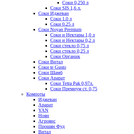
Соки 0,250 л
Соки SIS 1,6 л.
Соки Иджеван
Соки 1.0 л
Соки 0.25 л
Соки Noyan Premium
Соки и Нектары 1,0 л
Соки и Нектары 0,2 л
Соки стекло 0,75 л
Соки стекло 0,25 л
Соки Органик
Соки Витал
Соки te Gusto
Соки Шамб
Соки Арарат
Соки Tetra Pak 0,97л.
Соки Премиум ст. 0,75
Компоты
Иджеван
Арарат
YAN
Ноян
Агроянс
Прошян Фуд
Витал