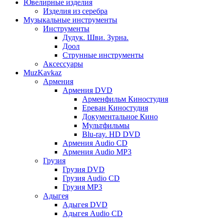
Ювелирные изделия
Изделия из серебра
Музыкальные инструменты
Инструменты
Дудук. Шви. Зурна.
Доол
Струнные инструменты
Аксессуары
MuzKavkaz
Армения
Армения DVD
Арменфильм Киностудия
Ереван Киностудия
Документальное Кино
Мультфильмы
Blu-ray. HD DVD
Армения Audio CD
Армения Audio MP3
Грузия
Грузия DVD
Грузия Audio CD
Грузия MP3
Адыгея
Адыгея DVD
Адыгея Audio CD