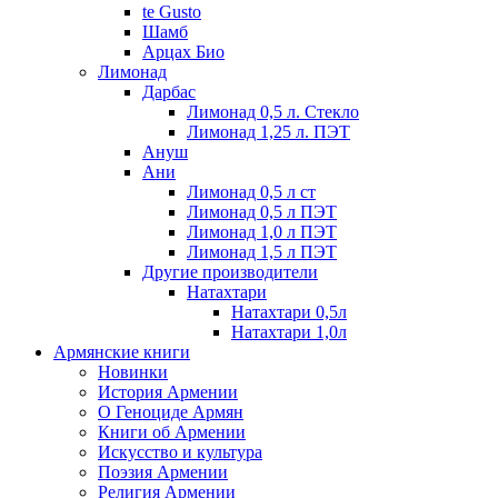
te Gusto
Шамб
Арцах Био
Лимонад
Дарбас
Лимонад 0,5 л. Стекло
Лимонад 1,25 л. ПЭТ
Ануш
Ани
Лимонад 0,5 л ст
Лимонад 0,5 л ПЭТ
Лимонад 1,0 л ПЭТ
Лимонад 1,5 л ПЭТ
Другие производители
Натахтари
Натахтари 0,5л
Натахтари 1,0л
Армянские книги
Новинки
История Армении
О Геноциде Армян
Книги об Армении
Иcкусство и культура
Поэзия Армении
Религия Армении