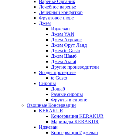
Варенье Органик
Лечебное варенье
Лечебный конфитюр
Фруктовое пюре
Джем
Иджеван
Джем YAN
Джем Агроянс
Джем Фрут Ланд
Джем te Gusto
Джем Шамб
Джем Ararat
Другие производители
Ягоды протёртые
te Gusto
Сиропы
Дошаб
Разные сиропы
Фрукты в сиропе
Овощные Консервации
KERAKUR
Консервация KERAKUR
Маринады KERAKUR
Иджеван
Консервация Иджеван