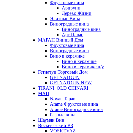
Фруктовые вина
Арцруни
Дерево Жизни
Элитные Вина
Виноградные вина
Виноградные вина
Арт Палас
МАРАН Винный Дом
Фруктовые вина
Виноградные вина
Вино в керамике
Вино в керамике
Вино в керамике п/у
Гетнатун Торговый Дом
GETNATOUN
GETNATOUN NEW
TIRANI. OLD CHINARI
МАП
Noyan Tapan
Arame Фруктовые вина
Arame Виноградные вина
Разные вина
Шаумян Вин
Воскевазский ВЗ
VOSKEVAZ