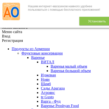
Нашим интернет-магазином намного удобнее
+7 (495) 646-888-1
пользоваться с помощью бесплатного приложения!
В корзине
0
товаров
Установить
x
Меню каталога
Меню сайта
Вход
Регистрация
Продукты из Армении
Фруктовые консервации
Варенье
ВИТАЛ
Варенья малый объем
Варенья большой объем
Иджеван
Ноян
Шамб
Сады Арагаца
Агроянс
te Gusto
Варга - Фуд
Варенье Proshyan Food