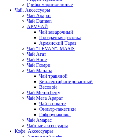
Грибы маринованные
Чай. Аксессуары
Чай Арарат
Чай Darman
АРМЧАЙ
Чай заварочный
Прозрачная фасовка
Армянский Тараз
Чай "IJEVAN". MASIS
Чай Агат
Чай Нане
Чай Гюмри
Чай Манана
Чай травяной
Био-сертифицированный
Весовой
Чай Meron berry
Чай Мега Арарат
Чай в пакете
Фильтр-пакетики
Гофроупаковка
Чай Амарас
Чайные аксессуары
Кофе. Аксессуары
Армянский кофе