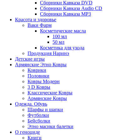
Сборники Кавказа DVD
Сборники Кавказа Audio CD
Сборники Кавказа MP3
Красота и здоровье
Ваки Фарм
Косметические масла
100 мл
50 мл
Косметика для ухода
Продукция Наринэ
Детские игры
Армянские Этно Ковры
Коврики
Половики
Ковры Модерн
3 D Ковры
Классические Ковры
Армянские Ковры
Одежда. Обувь
Шарфы и шапки
Футболки
Бейсболки
Этно масики балетки
О геноциде
Книги