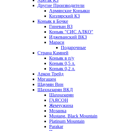
Арегак КЗ
Другие Производители
Армянские Коньяки
Кизлярский КЗ
Коньяк в Бочке
Гиневан ВЗ
Коньяк "СИС АЛКО"
Иджеванский ВКЗ
Мараси
Подарочные
Страна Камней
Коньяк в п/у
Коньяк 0,5 л.
Коньяк 0,2 л.
Аркон Трейд
Мргашен
Шаумян Вин
Шахназарян ВКД
Шахназарян
ГАЯСОН
Жемчужина
Мозаика
Mustang. Black Mountain
Platinum Mountain
Parakar