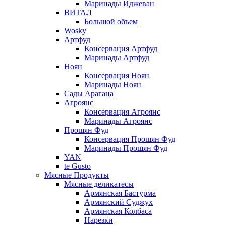
Маринады Иджеван
ВИТАЛ
Большой объем
Wosky
Артфуд
Консервация Артфуд
Маринады Артфуд
Ноян
Консервация Ноян
Маринады Ноян
Сады Арагаца
Агроянс
Консервация Агроянс
Маринады Агроянс
Прошян Фуд
Консервация Прошян Фуд
Маринады Прошян Фуд
YAN
te Gusto
Мясные Продукты
Мясные деликатесы
Армянская Бастурма
Армянский Суджух
Армянская Колбаса
Нарезки