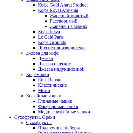
Кофе Gold Ararat Product
Кофе Royal Armenia
Жареный молотый
Растворимый
Жареный в зернах
Кофе Jezva
Le Café Paris
Кофе Grounds
Другие производители
джезва для кофе
Джезва
Джезва с песком
Джезва индукционной
Кофемолки
Edik Balyan
Классичиские
Мини
Кофейные чашки
Глиняные чашки
Фарфоровые чашки
Медные кофейные чашки
Сухофрукты. Орехи
Сухофрукты
Подарочные наборы