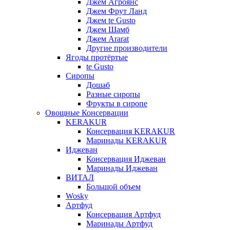
Джем Агроянс
Джем Фрут Ланд
Джем te Gusto
Джем Шамб
Джем Ararat
Другие производители
Ягоды протёртые
te Gusto
Сиропы
Дошаб
Разные сиропы
Фрукты в сиропе
Овощные Консервации
KERAKUR
Консервация KERAKUR
Маринады KERAKUR
Иджеван
Консервация Иджеван
Маринады Иджеван
ВИТАЛ
Большой объем
Wosky
Артфуд
Консервация Артфуд
Маринады Артфуд