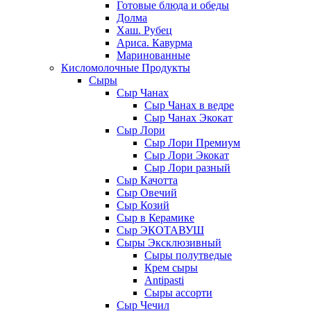
Готовые блюда и обеды
Долма
Хаш. Рубец
Ариса. Кавурма
Маринованные
Кисломолочные Продукты
Сыры
Сыр Чанах
Сыр Чанах в ведре
Сыр Чанах Экокат
Сыр Лори
Сыр Лори Премиум
Сыр Лори Экокат
Сыр Лори разный
Сыр Качотта
Сыр Овечий
Сыр Козий
Сыр в Керамике
Сыр ЭКОТАВУШ
Сыры Эксклюзивный
Сыры полутведые
Крем сыры
Antipasti
Сыры ассорти
Сыр Чечил