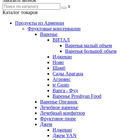
Заказать звонок
x
Каталог товаров
Продукты из Армении
Фруктовые консервации
Варенье
ВИТАЛ
Варенья малый объем
Варенья большой объем
Иджеван
Ноян
Шамб
Сады Арагаца
Агроянс
te Gusto
Варга - Фуд
Варенье Proshyan Food
Варенье Органик
Лечебное варенье
Лечебный конфитюр
Фруктовое пюре
Джем
Иджеван
Джем YAN