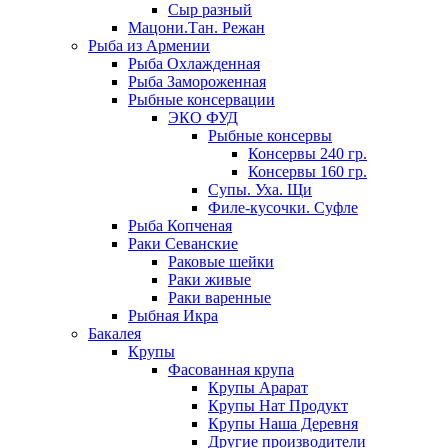
Сыр разный
Мацони.Тан. Режан
Рыба из Армении
Рыба Охлажденная
Рыба Замороженная
Рыбные консервации
ЭКО ФУД
Рыбные консервы
Консервы 240 гр.
Консервы 160 гр.
Супы. Уха. Щи
Филе-кусочки. Суфле
Рыба Копченая
Раки Севанские
Раковые шейки
Раки живые
Раки варенные
Рыбная Икра
Бакалея
Крупы
Фасованная крупа
Крупы Арарат
Крупы Нат Продукт
Крупы Наша Деревня
Другие производители