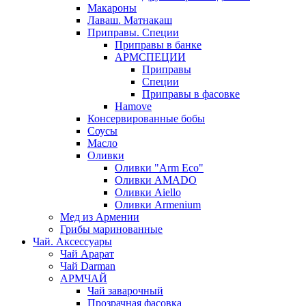
Макароны
Лаваш. Матнакаш
Приправы. Специи
Приправы в банке
АРМСПЕЦИИ
Приправы
Специи
Приправы в фасовке
Hamove
Консервированные бобы
Соусы
Масло
Оливки
Оливки "Arm Eco"
Оливки AMADO
Оливки Aiello
Оливки Armenium
Мед из Армении
Грибы маринованные
Чай. Аксессуары
Чай Арарат
Чай Darman
АРМЧАЙ
Чай заварочный
Прозрачная фасовка