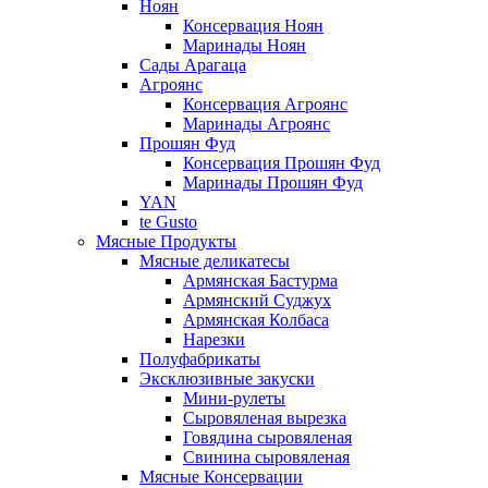
Ноян
Консервация Ноян
Маринады Ноян
Сады Арагаца
Агроянс
Консервация Агроянс
Маринады Агроянс
Прошян Фуд
Консервация Прошян Фуд
Маринады Прошян Фуд
YAN
te Gusto
Мясные Продукты
Мясные деликатесы
Армянская Бастурма
Армянский Суджух
Армянская Колбаса
Нарезки
Полуфабрикаты
Эксклюзивные закуски
Мини-рулеты
Сыровяленая вырезка
Говядина сыровяленая
Свинина сыровяленая
Мясные Консервации