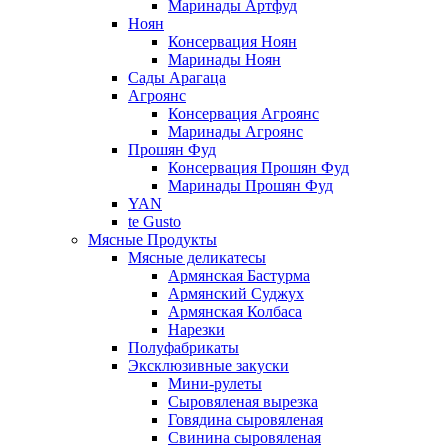
Маринады Артфуд
Ноян
Консервация Ноян
Маринады Ноян
Сады Арагаца
Агроянс
Консервация Агроянс
Маринады Агроянс
Прошян Фуд
Консервация Прошян Фуд
Маринады Прошян Фуд
YAN
te Gusto
Мясные Продукты
Мясные деликатесы
Армянская Бастурма
Армянский Суджух
Армянская Колбаса
Нарезки
Полуфабрикаты
Эксклюзивные закуски
Мини-рулеты
Сыровяленая вырезка
Говядина сыровяленая
Свинина сыровяленая