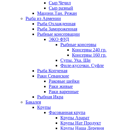
Сыр Чечил
Сыр разный
Мацони.Тан. Режан
Рыба из Армении
Рыба Охлажденная
Рыба Замороженная
Рыбные консервации
ЭКО ФУД
Рыбные консервы
Консервы 240 гр.
Консервы 160 гр.
Супы. Уха. Щи
Филе-кусочки. Суфле
Рыба Копченая
Раки Севанские
Раковые шейки
Раки живые
Раки варенные
Рыбная Икра
Бакалея
Крупы
Фасованная крупа
Крупы Арарат
Крупы Нат Продукт
Крупы Наша Деревня