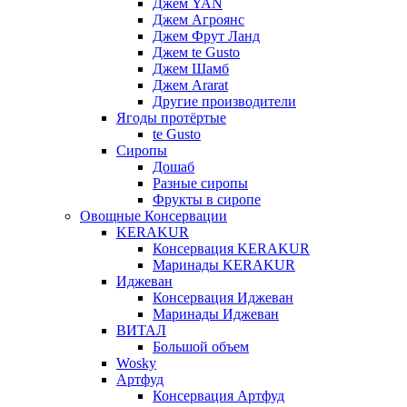
Джем YAN
Джем Агроянс
Джем Фрут Ланд
Джем te Gusto
Джем Шамб
Джем Ararat
Другие производители
Ягоды протёртые
te Gusto
Сиропы
Дошаб
Разные сиропы
Фрукты в сиропе
Овощные Консервации
KERAKUR
Консервация KERAKUR
Маринады KERAKUR
Иджеван
Консервация Иджеван
Маринады Иджеван
ВИТАЛ
Большой объем
Wosky
Артфуд
Консервация Артфуд