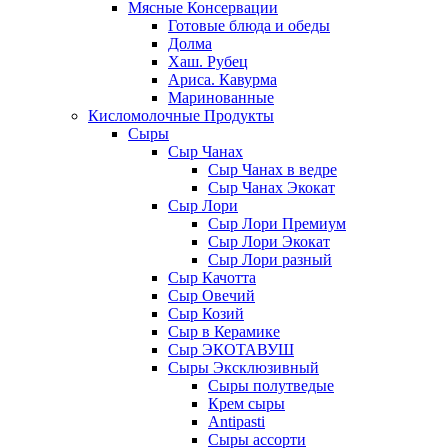
Мясные Консервации
Готовые блюда и обеды
Долма
Хаш. Рубец
Ариса. Кавурма
Маринованные
Кисломолочные Продукты
Сыры
Сыр Чанах
Сыр Чанах в ведре
Сыр Чанах Экокат
Сыр Лори
Сыр Лори Премиум
Сыр Лори Экокат
Сыр Лори разный
Сыр Качотта
Сыр Овечий
Сыр Козий
Сыр в Керамике
Сыр ЭКОТАВУШ
Сыры Эксклюзивный
Сыры полутведые
Крем сыры
Antipasti
Сыры ассорти