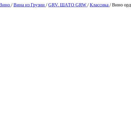
 Вино
/
Вина из Грузии
/
GRV. ШАТО GRW
/
Классика
/
Вино орд