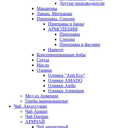
Другие производители
Макароны
Лаваш. Матнакаш
Приправы. Специи
Приправы в банке
АРМСПЕЦИИ
Приправы
Специи
Приправы в фасовке
Hamove
Консервированные бобы
Соусы
Масло
Оливки
Оливки "Arm Eco"
Оливки AMADO
Оливки Aiello
Оливки Armenium
Мед из Армении
Грибы маринованные
Чай. Аксессуары
Чай Арарат
Чай Darman
АРМЧАЙ
Чай заварочный