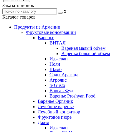
Заказать звонок
x
Каталог товаров
Продукты из Армении
Фруктовые консервации
Варенье
ВИТАЛ
Варенья малый объем
Варенья большой объем
Иджеван
Ноян
Шамб
Сады Арагаца
Агроянс
te Gusto
Варга - Фуд
Варенье Proshyan Food
Варенье Органик
Лечебное варенье
Лечебный конфитюр
Фруктовое пюре
Джем
Иджеван