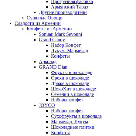
Прозрачная фасовка
Армянский Тараз
Другие производители
Сушеные Овощи
Сладости из Армении
Конфеты из Армении
Sonuar. Mark Sevouni
Grand Candy
Набор Конфет
Лукум. Мармелад
Конфеты
Арколад
GRAND Dian
Фрукты в шоколаде
Орехи в шоколаде
Драже в шоколаде
ШокоХит в шоколаде
Семечки в шоколаде
Наборы конфет
JOYCO
Наборы конфет
Сухофрукты в шоколаде
Мармелад. Лукум
Шоколадные плитки
Конфеты