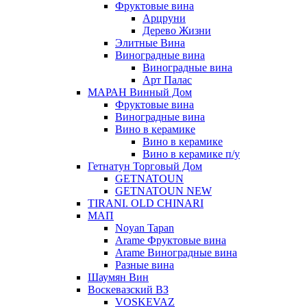
Фруктовые вина
Арцруни
Дерево Жизни
Элитные Вина
Виноградные вина
Виноградные вина
Арт Палас
МАРАН Винный Дом
Фруктовые вина
Виноградные вина
Вино в керамике
Вино в керамике
Вино в керамике п/у
Гетнатун Торговый Дом
GETNATOUN
GETNATOUN NEW
TIRANI. OLD CHINARI
МАП
Noyan Tapan
Arame Фруктовые вина
Arame Виноградные вина
Разные вина
Шаумян Вин
Воскевазский ВЗ
VOSKEVAZ