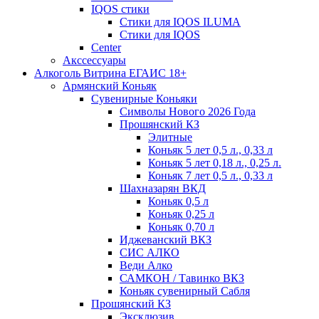
IQOS стики
Стики для IQOS ILUMA
Стики для IQOS
Сenter
Акссессуары
Алкоголь Витрина ЕГАИС 18+
Армянский Коньяк
Сувенирные Коньяки
Символы Нового 2026 Года
Прошянский КЗ
Элитные
Коньяк 5 лет 0,5 л., 0,33 л
Коньяк 5 лет 0,18 л., 0,25 л.
Коньяк 7 лет 0,5 л., 0,33 л
Шахназарян ВКД
Коньяк 0,5 л
Коньяк 0,25 л
Коньяк 0,70 л
Иджеванский ВКЗ
СИС АЛКО
Веди Алко
САМКОН / Тавинко ВКЗ
Коньяк сувенирный Сабля
Прошянский КЗ
Эксклюзив