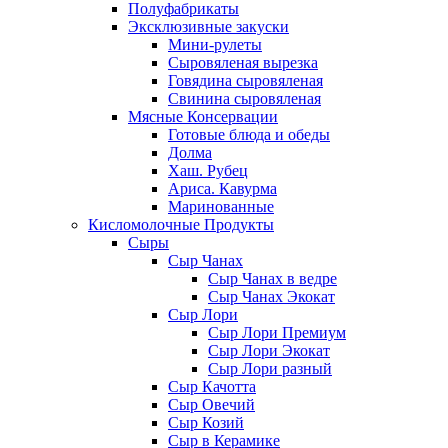
Полуфабрикаты
Эксклюзивные закуски
Мини-рулеты
Сыровяленая вырезка
Говядина сыровяленая
Свинина сыровяленая
Мясные Консервации
Готовые блюда и обеды
Долма
Хаш. Рубец
Ариса. Кавурма
Маринованные
Кисломолочные Продукты
Сыры
Сыр Чанах
Сыр Чанах в ведре
Сыр Чанах Экокат
Сыр Лори
Сыр Лори Премиум
Сыр Лори Экокат
Сыр Лори разный
Сыр Качотта
Сыр Овечий
Сыр Козий
Сыр в Керамике