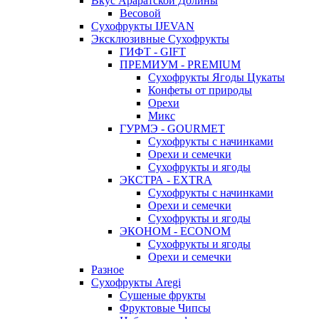
Вкус Араратской Долины
Весовой
Сухофрукты IJEVAN
Эксклюзивные Сухофрукты
ГИФТ - GIFT
ПРЕМИУМ - PREMIUM
Сухофрукты Ягоды Цукаты
Конфеты от природы
Орехи
Микс
ГУРМЭ - GOURMET
Сухофрукты с начинками
Орехи и семечки
Сухофрукты и ягоды
ЭКСТРА - EXTRA
Сухофрукты с начинками
Орехи и семечки
Сухофрукты и ягоды
ЭКОНОМ - ECONOM
Сухофрукты и ягоды
Орехи и семечки
Разное
Сухофрукты Aregi
Сушеные фрукты
Фруктовые Чипсы