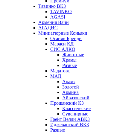
Премиум
Тавинко ВКЗ
TAVINKO
AGASI
Армения Вайн
АРАДИС
Миниатюрные Коньяки
Оганян Бренди
Мараси КД
СИС АЛКО
Животные
Храмы
Разные
Мадатовъ
МАП
Арамэ
Золотой
Армина
Айвазовский
Прошянский КЗ
Классические
Сувенирные
Грейт Велли АВКЗ
Иджеванский ВКЗ
Разные