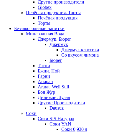
Другие производители
Globex
Печёная продукция. Торты
Печёная продукция
Торты
Безалкогольные напитки
Минеральная Вода
Джермук. Бюрег
Джермук
Джермук классика
Со вкусом лимона
Бюрег
Татни
Бжни. Ной
Гарни
Апаран
Ararat. Well Still
Бон Жур
Дилижан. Зулал
Другие Производители
Dausuz
Соки
Соки SIS Натурал
Соки YAN
Соки 0,930 л