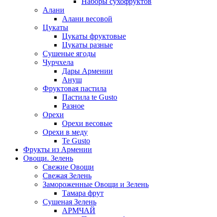
Наборы сухофруктов
Алани
Алани весовой
Цукаты
Цукаты фруктовые
Цукаты разные
Сушеные ягоды
Чурчхела
Дары Армении
Ануш
Фруктовая пастила
Пастила te Gusto
Разное
Орехи
Орехи весовые
Орехи в меду
Te Gusto
Фрукты из Армении
Овощи. Зелень
Свежие Овощи
Свежая Зелень
Замороженные Овощи и Зелень
Тамара фрут
Сушеная Зелень
АРМЧАЙ