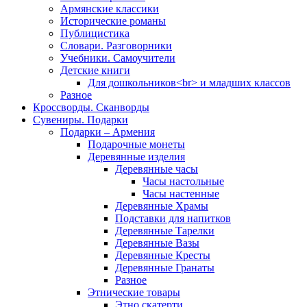
Армянские классики
Исторические романы
Публицистика
Словари. Разговорники
Учебники. Самоучители
Детские книги
Для дошкольников<br> и младших классов
Разное
Кроссворды. Сканворды
Сувениры. Подарки
Подарки – Армения
Подарочные монеты
Деревянные изделия
Деревянные часы
Часы настольные
Часы настенные
Деревянные Храмы
Подставки для напитков
Деревянные Тарелки
Деревянные Вазы
Деревянные Кресты
Деревянные Гранаты
Разное
Этнические товары
Этно скатерти