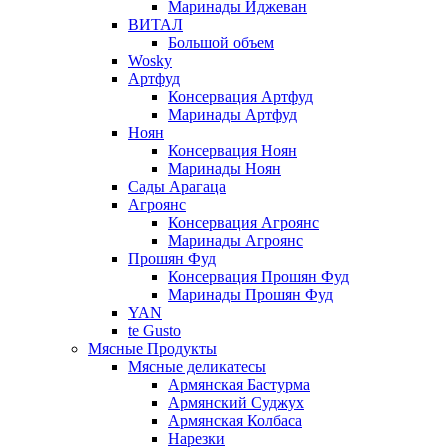
Маринады Иджеван
ВИТАЛ
Большой объем
Wosky
Артфуд
Консервация Артфуд
Маринады Артфуд
Ноян
Консервация Ноян
Маринады Ноян
Сады Арагаца
Агроянс
Консервация Агроянс
Маринады Агроянс
Прошян Фуд
Консервация Прошян Фуд
Маринады Прошян Фуд
YAN
te Gusto
Мясные Продукты
Мясные деликатесы
Армянская Бастурма
Армянский Суджух
Армянская Колбаса
Нарезки