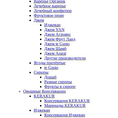
Варенье Органик
Лечебное варенье
Лечебный конфитюр
Фруктовое пюре
Джем
Иджеван
Джем YAN
Джем Агроянс
Джем Фрут Ланд
Джем te Gusto
Джем Шамб
Джем Ararat
Другие производители
Ягоды протёртые
te Gusto
Сиропы
Дошаб
Разные сиропы
Фрукты в сиропе
Овощные Консервации
KERAKUR
Консервация KERAKUR
Маринады KERAKUR
Иджеван
Консервация Иджеван