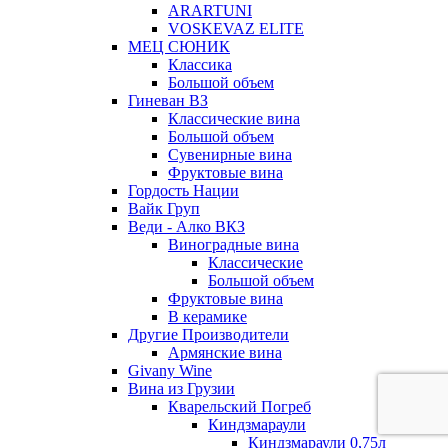
ARARTUNI
VOSKEVAZ ELITE
МЕЦ СЮНИК
Классика
Большой объем
Гиневан ВЗ
Классические вина
Большой объем
Сувенирные вина
Фруктовые вина
Гордость Нации
Вайк Груп
Веди - Алко ВКЗ
Виноградные вина
Классические
Большой объем
Фруктовые вина
В керамике
Другие Производители
Армянские вина
Givany Wine
Вина из Грузии
Кварельский Погреб
Киндзмараули
Киндзмараули 0,75л