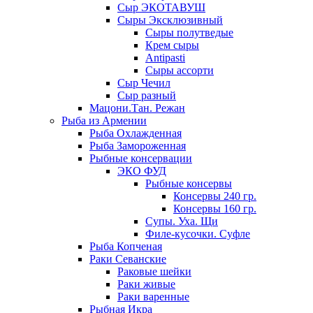
Сыр ЭКОТАВУШ
Сыры Эксклюзивный
Сыры полутведые
Крем сыры
Antipasti
Сыры ассорти
Сыр Чечил
Сыр разный
Мацони.Тан. Режан
Рыба из Армении
Рыба Охлажденная
Рыба Замороженная
Рыбные консервации
ЭКО ФУД
Рыбные консервы
Консервы 240 гр.
Консервы 160 гр.
Супы. Уха. Щи
Филе-кусочки. Суфле
Рыба Копченая
Раки Севанские
Раковые шейки
Раки живые
Раки варенные
Рыбная Икра