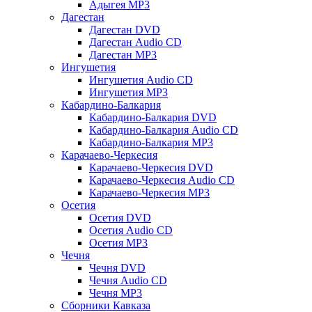
Адыгея MP3
Дагестан
Дагестан DVD
Дагестан Audio CD
Дагестан MP3
Ингушетия
Ингушетия Audio CD
Ингушетия MP3
Кабардино-Балкария
Кабардино-Балкария DVD
Кабардино-Балкария Audio CD
Кабардино-Балкария MP3
Карачаево-Черкесия
Карачаево-Черкесия DVD
Карачаево-Черкесия Audio CD
Карачаево-Черкесия MP3
Осетия
Осетия DVD
Осетия Audio CD
Осетия MP3
Чечня
Чечня DVD
Чечня Audio CD
Чечня MP3
Сборники Кавказа