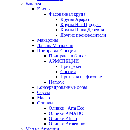
Бакалея
Крупы
Фасованная крупа
Крупы Арарат
Крупы Нат Продукт
Крупы Наша Деревня
Другие производители
Макароны
Лаваш. Матнакаш
Приправы. Специи
Приправы в банке
АРМСПЕЦИИ
Приправы
Специи
Приправы в фасовке
Hamove
Консервированные бобы
Соусы
Масло
Оливки
Оливки "Arm Eco"
Оливки AMADO
Оливки Aiello
Оливки Armenium
Мед из Армении