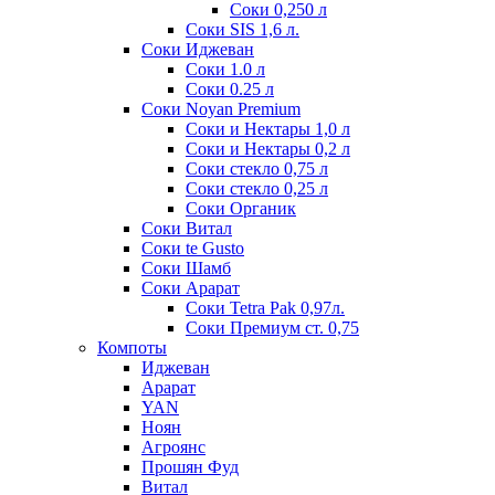
Соки 0,250 л
Соки SIS 1,6 л.
Соки Иджеван
Соки 1.0 л
Соки 0.25 л
Соки Noyan Premium
Соки и Нектары 1,0 л
Соки и Нектары 0,2 л
Соки стекло 0,75 л
Соки стекло 0,25 л
Соки Органик
Соки Витал
Соки te Gusto
Соки Шамб
Соки Арарат
Соки Tetra Pak 0,97л.
Соки Премиум ст. 0,75
Компоты
Иджеван
Арарат
YAN
Ноян
Агроянс
Прошян Фуд
Витал