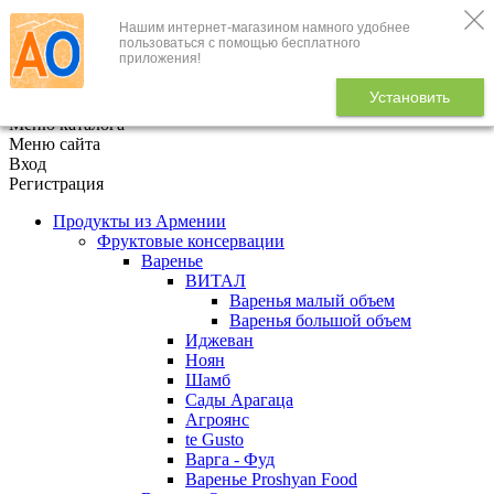
Нашим интернет-магазином намного удобнее
+7 (495) 646-888-1
пользоваться с помощью бесплатного
приложения!
В корзине
0
товаров
Установить
x
Меню каталога
Меню сайта
Вход
Регистрация
Продукты из Армении
Фруктовые консервации
Варенье
ВИТАЛ
Варенья малый объем
Варенья большой объем
Иджеван
Ноян
Шамб
Сады Арагаца
Агроянс
te Gusto
Варга - Фуд
Варенье Proshyan Food