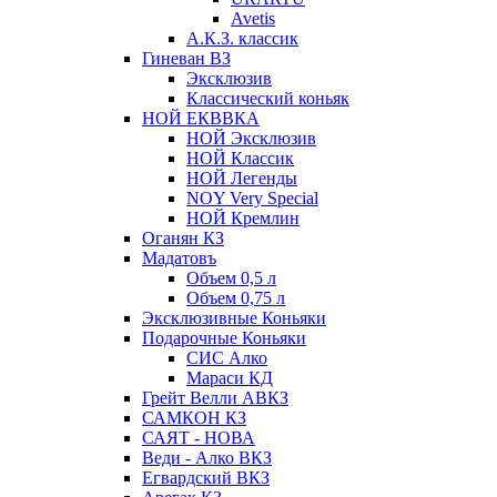
Avetis
А.К.З. классик
Гиневан ВЗ
Эксклюзив
Классический коньяк
НОЙ ЕКВВКА
НОЙ Эксклюзив
НОЙ Классик
НОЙ Легенды
NOY Very Speсial
НОЙ Кремлин
Оганян КЗ
Мадатовъ
Объем 0,5 л
Объем 0,75 л
Эксклюзивные Коньяки
Подарочные Коньяки
СИС Алко
Мараси КД
Грейт Велли АВКЗ
САМКОН КЗ
САЯТ - НОВА
Веди - Алко ВКЗ
Егвардский ВКЗ