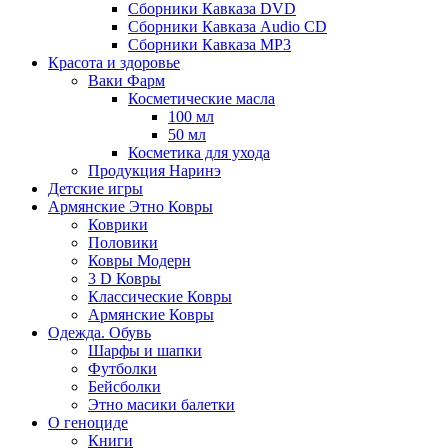
Сборники Кавказа DVD
Сборники Кавказа Audio CD
Сборники Кавказа MP3
Красота и здоровье
Ваки Фарм
Косметические масла
100 мл
50 мл
Косметика для ухода
Продукция Наринэ
Детские игры
Армянские Этно Ковры
Коврики
Половики
Ковры Модерн
3 D Ковры
Классические Ковры
Армянские Ковры
Одежда. Обувь
Шарфы и шапки
Футболки
Бейсболки
Этно масики балетки
О геноциде
Книги