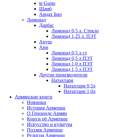
te Gusto
Шамб
Арцах Био
Лимонад
Дарбас
Лимонад 0,5 л. Стекло
Лимонад 1,25 л. ПЭТ
Ануш
Ани
Лимонад 0,5 л ст
Лимонад 0,5 л ПЭТ
Лимонад 1,0 л ПЭТ
Лимонад 1,5 л ПЭТ
Другие производители
Натахтари
Натахтари 0,5л
Натахтари 1,0л
Армянские книги
Новинки
История Армении
О Геноциде Армян
Книги об Армении
Иcкусство и культура
Поэзия Армении
Религия Армении