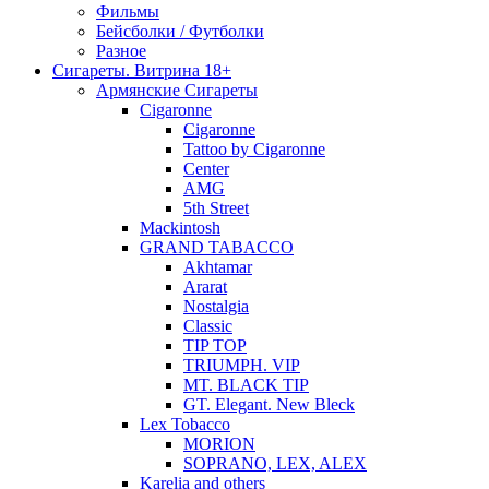
Фильмы
Бейсболки / Футболки
Разное
Сигареты. Витрина 18+
Армянские Сигареты
Cigaronne
Cigaronne
Tattoo by Cigaronne
Center
AMG
5th Street
Mackintosh
GRAND TABACCO
Akhtamar
Ararat
Nostalgia
Classic
TIP TOP
TRIUMPH. VIP
MT. BLACK TIP
GT. Elegant. New Bleck
Lex Tobacco
MORION
SOPRANO, LEX, ALEX
Karelia and others