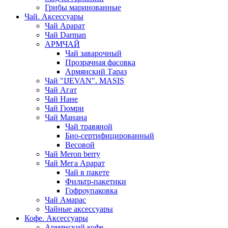
Грибы маринованные
Чай. Аксессуары
Чай Арарат
Чай Darman
АРМЧАЙ
Чай заварочный
Прозрачная фасовка
Армянский Тараз
Чай "IJEVAN". MASIS
Чай Агат
Чай Нане
Чай Гюмри
Чай Манана
Чай травяной
Био-сертифицированный
Весовой
Чай Meron berry
Чай Мега Арарат
Чай в пакете
Фильтр-пакетики
Гофроупаковка
Чай Амарас
Чайные аксессуары
Кофе. Аксессуары
Армянский кофе