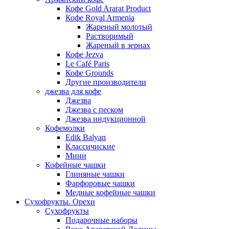
Кофе Gold Ararat Product
Кофе Royal Armenia
Жареный молотый
Растворимый
Жареный в зернах
Кофе Jezva
Le Café Paris
Кофе Grounds
Другие производители
джезва для кофе
Джезва
Джезва с песком
Джезва индукционной
Кофемолки
Edik Balyan
Классичиские
Мини
Кофейные чашки
Глиняные чашки
Фарфоровые чашки
Медные кофейные чашки
Сухофрукты. Орехи
Сухофрукты
Подарочные наборы