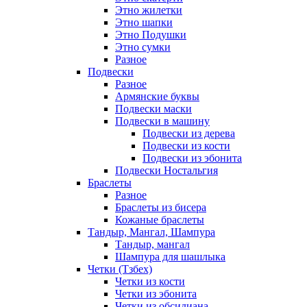
Этно жилетки
Этно шапки
Этно Подушки
Этно сумки
Разное
Подвески
Разное
Армянские буквы
Подвески маски
Подвески в машину
Подвески из дерева
Подвески из кости
Подвески из эбонита
Подвески Ностальгия
Браслеты
Разное
Браслеты из бисера
Кожаные браслеты
Тандыр, Мангал, Шампура
Тандыр, мангал
Шампура для шашлыка
Четки (Тзбех)
Четки из кости
Четки из эбонита
Четки из обсидиана