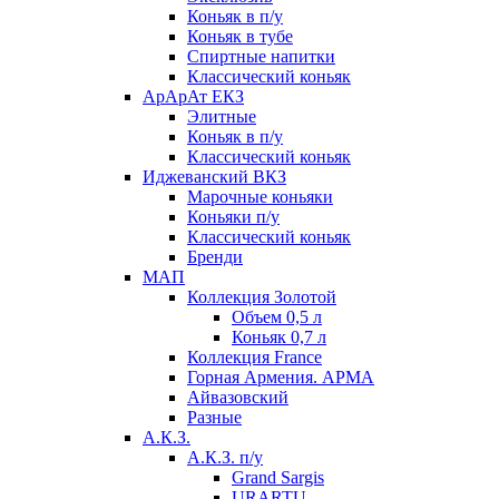
Коньяк в п/у
Коньяк в тубе
Спиртные напитки
Классический коньяк
АрАрАт ЕКЗ
Элитные
Коньяк в п/у
Классический коньяк
Иджеванский ВКЗ
Марочные коньяки
Коньяки п/у
Классический коньяк
Бренди
МАП
Коллекция Золотой
Объем 0,5 л
Коньяк 0,7 л
Коллекция France
Горная Армения. АРМА
Айвазовский
Разные
А.К.З.
А.К.З. п/у
Grand Sargis
URARTU