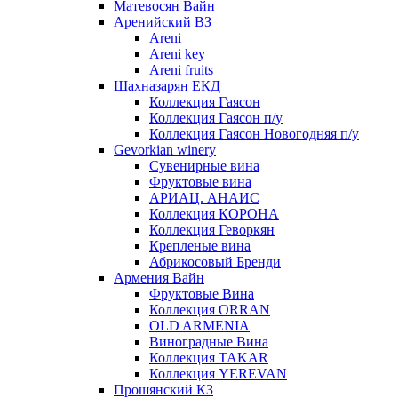
Матевосян Вайн
Аренийский ВЗ
Areni
Areni key
Areni fruits
Шахназарян ЕКД
Коллекция Гаясон
Коллекция Гаясон п/у
Коллекция Гаясон Новогодняя п/у
Gevorkian winery
Сувенирные вина
Фруктовые вина
АРИАЦ. АНАИС
Коллекция КОРОНА
Коллекция Геворкян
Крепленые вина
Абрикосовый Бренди
Армения Вайн
Фруктовые Вина
Коллекция ORRAN
OLD ARMENIA
Виноградные Вина
Коллекция TAKAR
Коллекция YEREVAN
Прошянский КЗ