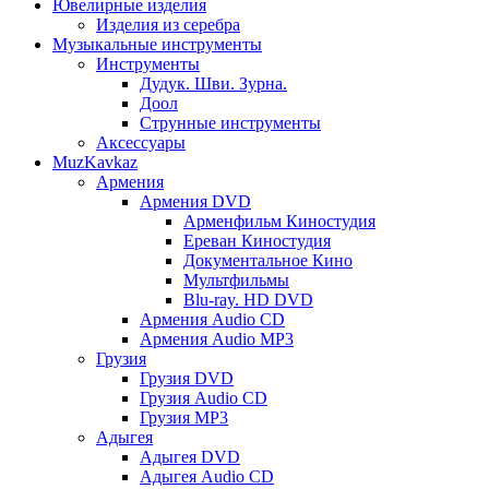
Ювелирные изделия
Изделия из серебра
Музыкальные инструменты
Инструменты
Дудук. Шви. Зурна.
Доол
Струнные инструменты
Аксессуары
MuzKavkaz
Армения
Армения DVD
Арменфильм Киностудия
Ереван Киностудия
Документальное Кино
Мультфильмы
Blu-ray. HD DVD
Армения Audio CD
Армения Audio MP3
Грузия
Грузия DVD
Грузия Audio CD
Грузия MP3
Адыгея
Адыгея DVD
Адыгея Audio CD