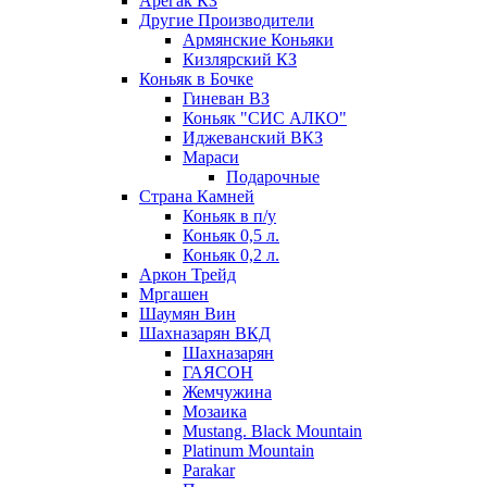
Арегак КЗ
Другие Производители
Армянские Коньяки
Кизлярский КЗ
Коньяк в Бочке
Гиневан ВЗ
Коньяк "СИС АЛКО"
Иджеванский ВКЗ
Мараси
Подарочные
Страна Камней
Коньяк в п/у
Коньяк 0,5 л.
Коньяк 0,2 л.
Аркон Трейд
Мргашен
Шаумян Вин
Шахназарян ВКД
Шахназарян
ГАЯСОН
Жемчужина
Мозаика
Mustang. Black Mountain
Platinum Mountain
Parakar