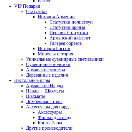
Разное
VIP Подарки
Статуэтки
История Армении
Статуэтки полистоун
Статуэтки бронза
Церкви. Статуэтки
Армянский алфавит
Галерея образов
История России
Мировая история
Уникальные сувенирные светильники
Сувенирные ночники
Армянские монеты
Деревянные изделия
Настольные игры
Армянские Нарды
Нарды + Шахматы
Шахматы
Ломберные столы
Аксессуары для нард
Аксессуары
Фишки для нард
Кости. Зары
Другие производители