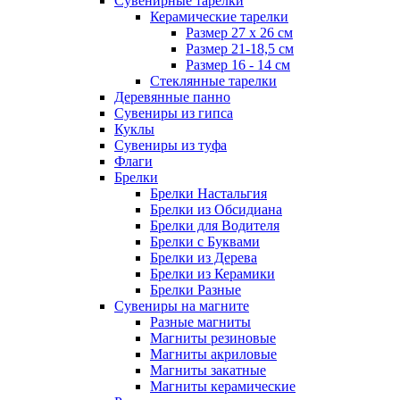
Сувенирные тарелки
Керамические тарелки
Размер 27 х 26 см
Размер 21-18,5 см
Размер 16 - 14 см
Стеклянные тарелки
Деревянные панно
Сувениры из гипса
Куклы
Сувениры из туфа
Флаги
Брелки
Брелки Настальгия
Брелки из Обсидиана
Брелки для Водителя
Брелки с Буквами
Брелки из Дерева
Брелки из Керамики
Брелки Разные
Сувениры на магните
Разные магниты
Магниты резиновые
Магниты акриловые
Магниты закатные
Магниты керамические