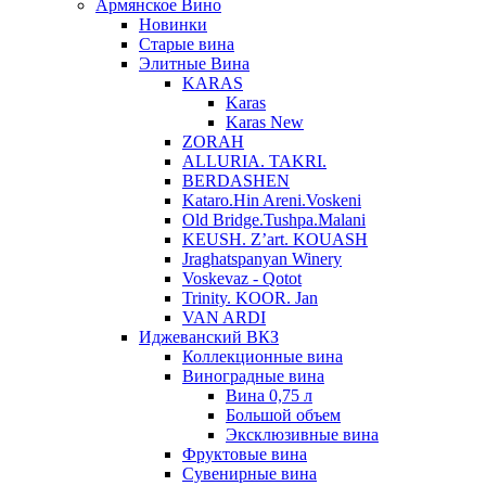
Армянское Вино
Новинки
Старые вина
Элитные Вина
KARAS
Karas
Karas New
ZORAH
ALLURIA. TAKRI.
BERDASHEN
Kataro.Hin Areni.Voskeni
Old Bridge.Tushpa.Malani
KEUSH. Z’art. KOUASH
Jraghatspanyan Winery
Voskevaz - Qotot
Trinity. KOOR. Jan
VAN ARDI
Иджеванский ВКЗ
Коллекционные вина
Виноградные вина
Вина 0,75 л
Большой объем
Эксклюзивные вина
Фруктовые вина
Cувенирные вина