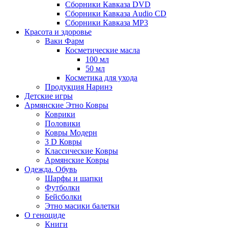
Сборники Кавказа DVD
Сборники Кавказа Audio CD
Сборники Кавказа MP3
Красота и здоровье
Ваки Фарм
Косметические масла
100 мл
50 мл
Косметика для ухода
Продукция Наринэ
Детские игры
Армянские Этно Ковры
Коврики
Половики
Ковры Модерн
3 D Ковры
Классические Ковры
Армянские Ковры
Одежда. Обувь
Шарфы и шапки
Футболки
Бейсболки
Этно масики балетки
О геноциде
Книги