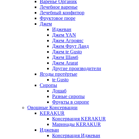
Варенье Органик
Лечебное варенье
Лечебный конфитюр
Фруктовое пюре
Джем
Иджеван
Джем YAN
Джем Агроянс
Джем Фрут Ланд
Джем te Gusto
Джем Шамб
Джем Ararat
Другие производители
Ягоды протёртые
te Gusto
Сиропы
Дошаб
Разные сиропы
Фрукты в сиропе
Овощные Консервации
KERAKUR
Консервация KERAKUR
Маринады KERAKUR
Иджеван
Консервация Иджеван