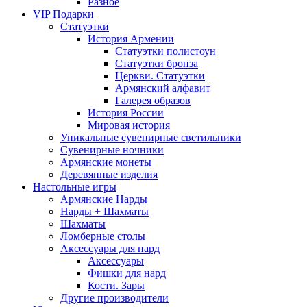
Разное
VIP Подарки
Статуэтки
История Армении
Статуэтки полистоун
Статуэтки бронза
Церкви. Статуэтки
Армянский алфавит
Галерея образов
История России
Мировая история
Уникальные сувенирные светильники
Сувенирные ночники
Армянские монеты
Деревянные изделия
Настольные игры
Армянские Нарды
Нарды + Шахматы
Шахматы
Ломберные столы
Аксессуары для нард
Аксессуары
Фишки для нард
Кости. Зары
Другие производители