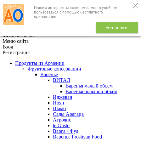
Нашим интернет-магазином намного удобнее
+7 (495) 646-888-1
пользоваться с помощью бесплатного
приложения!
В корзине
0
товаров
Установить
x
Меню каталога
Меню сайта
Вход
Регистрация
Продукты из Армении
Фруктовые консервации
Варенье
ВИТАЛ
Варенья малый объем
Варенья большой объем
Иджеван
Ноян
Шамб
Сады Арагаца
Агроянс
te Gusto
Варга - Фуд
Варенье Proshyan Food