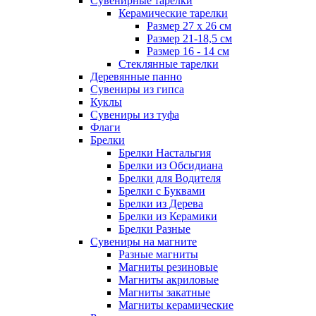
Сувенирные тарелки
Керамические тарелки
Размер 27 х 26 см
Размер 21-18,5 см
Размер 16 - 14 см
Стеклянные тарелки
Деревянные панно
Сувениры из гипса
Куклы
Сувениры из туфа
Флаги
Брелки
Брелки Настальгия
Брелки из Обсидиана
Брелки для Водителя
Брелки с Буквами
Брелки из Дерева
Брелки из Керамики
Брелки Разные
Сувениры на магните
Разные магниты
Магниты резиновые
Магниты акриловые
Магниты закатные
Магниты керамические