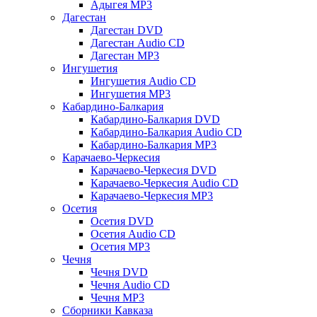
Адыгея MP3
Дагестан
Дагестан DVD
Дагестан Audio CD
Дагестан MP3
Ингушетия
Ингушетия Audio CD
Ингушетия MP3
Кабардино-Балкария
Кабардино-Балкария DVD
Кабардино-Балкария Audio CD
Кабардино-Балкария MP3
Карачаево-Черкесия
Карачаево-Черкесия DVD
Карачаево-Черкесия Audio CD
Карачаево-Черкесия MP3
Осетия
Осетия DVD
Осетия Audio CD
Осетия MP3
Чечня
Чечня DVD
Чечня Audio CD
Чечня MP3
Сборники Кавказа