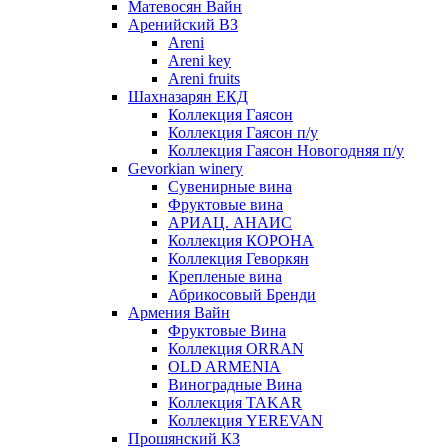
Матевосян Вайн
Аренийский ВЗ
Areni
Areni key
Areni fruits
Шахназарян ЕКД
Коллекция Гаясон
Коллекция Гаясон п/у
Коллекция Гаясон Новогодняя п/у
Gevorkian winery
Сувенирные вина
Фруктовые вина
АРИАЦ. АНАИС
Коллекция КОРОНА
Коллекция Геворкян
Крепленые вина
Абрикосовый Бренди
Армения Вайн
Фруктовые Вина
Коллекция ORRAN
OLD ARMENIA
Виноградные Вина
Коллекция TAKAR
Коллекция YEREVAN
Прошянский КЗ