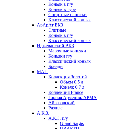
Коньяк в п/у
Коньяк в тубе
Спиртные напитки
Классический коньяк
АрАрАт ЕКЗ
Элитные
Коньяк в п/у
Классический коньяк
Иджеванский ВКЗ
Марочные коньяки
Коньяки п/у
Классический коньяк
Бренди
МАП
Коллекция Золотой
Объем 0,5 л
Коньяк 0,7 л
Коллекция France
Горная Армения. АРМА
Айвазовский
Разные
А.К.З.
А.К.З. п/у
Grand Sargis
URARTU