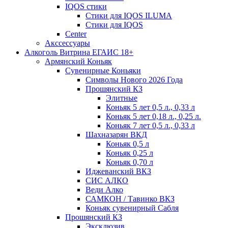
IQOS стики
Стики для IQOS ILUMA
Стики для IQOS
Сenter
Акссессуары
Алкоголь Витрина ЕГАИС 18+
Армянский Коньяк
Сувенирные Коньяки
Символы Нового 2026 Года
Прошянский КЗ
Элитные
Коньяк 5 лет 0,5 л., 0,33 л
Коньяк 5 лет 0,18 л., 0,25 л.
Коньяк 7 лет 0,5 л., 0,33 л
Шахназарян ВКД
Коньяк 0,5 л
Коньяк 0,25 л
Коньяк 0,70 л
Иджеванский ВКЗ
СИС АЛКО
Веди Алко
САМКОН / Тавинко ВКЗ
Коньяк сувенирный Сабля
Прошянский КЗ
Эксклюзив