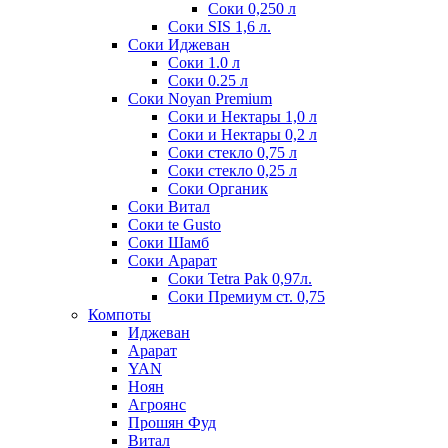
Соки 0,250 л
Соки SIS 1,6 л.
Соки Иджеван
Соки 1.0 л
Соки 0.25 л
Соки Noyan Premium
Соки и Нектары 1,0 л
Соки и Нектары 0,2 л
Соки стекло 0,75 л
Соки стекло 0,25 л
Соки Органик
Соки Витал
Соки te Gusto
Соки Шамб
Соки Арарат
Соки Tetra Pak 0,97л.
Соки Премиум ст. 0,75
Компоты
Иджеван
Арарат
YAN
Ноян
Агроянс
Прошян Фуд
Витал