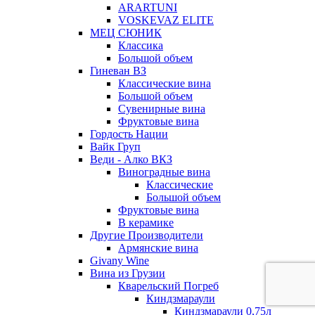
ARARTUNI
VOSKEVAZ ELITE
МЕЦ СЮНИК
Классика
Большой объем
Гиневан ВЗ
Классические вина
Большой объем
Сувенирные вина
Фруктовые вина
Гордость Нации
Вайк Груп
Веди - Алко ВКЗ
Виноградные вина
Классические
Большой объем
Фруктовые вина
В керамике
Другие Производители
Армянские вина
Givany Wine
Вина из Грузии
Кварельский Погреб
Киндзмараули
Киндзмараули 0,75л