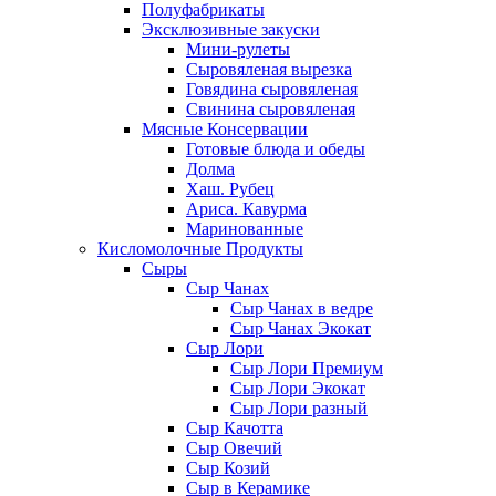
Полуфабрикаты
Эксклюзивные закуски
Мини-рулеты
Сыровяленая вырезка
Говядина сыровяленая
Свинина сыровяленая
Мясные Консервации
Готовые блюда и обеды
Долма
Хаш. Рубец
Ариса. Кавурма
Маринованные
Кисломолочные Продукты
Сыры
Сыр Чанах
Сыр Чанах в ведре
Сыр Чанах Экокат
Сыр Лори
Сыр Лори Премиум
Сыр Лори Экокат
Сыр Лори разный
Сыр Качотта
Сыр Овечий
Сыр Козий
Сыр в Керамике