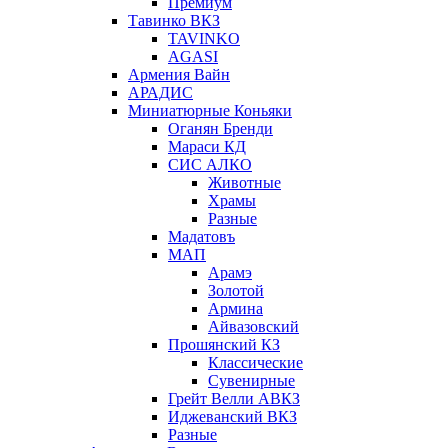
Премиум
Тавинко ВКЗ
TAVINKO
AGASI
Армения Вайн
АРАДИС
Миниатюрные Коньяки
Оганян Бренди
Мараси КД
СИС АЛКО
Животные
Храмы
Разные
Мадатовъ
МАП
Арамэ
Золотой
Армина
Айвазовский
Прошянский КЗ
Классические
Сувенирные
Грейт Велли АВКЗ
Иджеванский ВКЗ
Разные