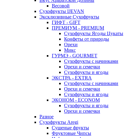
Вкус Араратской Долины
Весовой
Сухофрукты IJEVAN
Эксклюзивные Сухофрукты
ГИФТ - GIFT
ПРЕМИУМ - PREMIUM
Сухофрукты Ягоды Цукаты
Конфеты от природы
Орехи
Микс
ГУРМЭ - GOURMET
Сухофрукты с начинками
Орехи и семечки
Сухофрукты и ягоды
ЭКСТРА - EXTRA
Сухофрукты с начинками
Орехи и семечки
Сухофрукты и ягоды
ЭКОНОМ - ECONOM
Сухофрукты и ягоды
Орехи и семечки
Разное
Сухофрукты Aregi
Сушеные фрукты
Фруктовые Чипсы