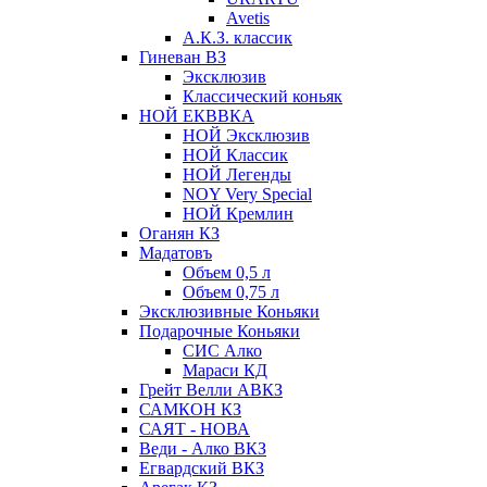
Avetis
А.К.З. классик
Гиневан ВЗ
Эксклюзив
Классический коньяк
НОЙ ЕКВВКА
НОЙ Эксклюзив
НОЙ Классик
НОЙ Легенды
NOY Very Speсial
НОЙ Кремлин
Оганян КЗ
Мадатовъ
Объем 0,5 л
Объем 0,75 л
Эксклюзивные Коньяки
Подарочные Коньяки
СИС Алко
Мараси КД
Грейт Велли АВКЗ
САМКОН КЗ
САЯТ - НОВА
Веди - Алко ВКЗ
Егвардский ВКЗ