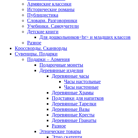
Армянские классики
Исторические романы
Публицистика
Словари. Разговорники
Учебники. Самоучители
Детские книги
Для дошкольников<br> и младших классов
Разное
Кроссворды. Сканворды
Сувениры. Подарки
Подарки – Армения
Подарочные монеты
Деревянные изделия
Деревянные часы
Часы настольные
Часы настенные
Деревянные Храмы
Подставки для напитков
Деревянные Тарелки
Деревянные Вазы
Деревянные Кресты
Деревянные Гранаты
Разное
Этнические товары
Этно скатерти