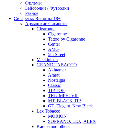
Фильмы
Бейсболки / Футболки
Разное
Сигареты. Витрина 18+
Армянские Сигареты
Cigaronne
Cigaronne
Tattoo by Cigaronne
Center
AMG
5th Street
Mackintosh
GRAND TABACCO
Akhtamar
Ararat
Nostalgia
Classic
TIP TOP
TRIUMPH. VIP
MT. BLACK TIP
GT. Elegant. New Bleck
Lex Tobacco
MORION
SOPRANO, LEX, ALEX
Karelia and others