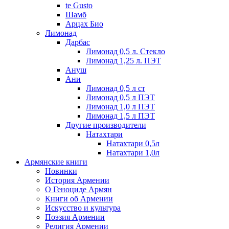
te Gusto
Шамб
Арцах Био
Лимонад
Дарбас
Лимонад 0,5 л. Стекло
Лимонад 1,25 л. ПЭТ
Ануш
Ани
Лимонад 0,5 л ст
Лимонад 0,5 л ПЭТ
Лимонад 1,0 л ПЭТ
Лимонад 1,5 л ПЭТ
Другие производители
Натахтари
Натахтари 0,5л
Натахтари 1,0л
Армянские книги
Новинки
История Армении
О Геноциде Армян
Книги об Армении
Иcкусство и культура
Поэзия Армении
Религия Армении