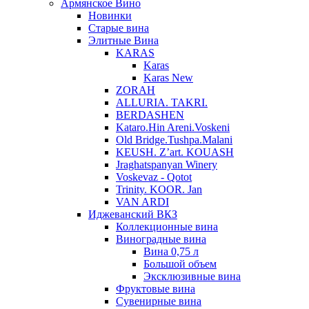
Армянское Вино
Новинки
Старые вина
Элитные Вина
KARAS
Karas
Karas New
ZORAH
ALLURIA. TAKRI.
BERDASHEN
Kataro.Hin Areni.Voskeni
Old Bridge.Tushpa.Malani
KEUSH. Z’art. KOUASH
Jraghatspanyan Winery
Voskevaz - Qotot
Trinity. KOOR. Jan
VAN ARDI
Иджеванский ВКЗ
Коллекционные вина
Виноградные вина
Вина 0,75 л
Большой объем
Эксклюзивные вина
Фруктовые вина
Cувенирные вина