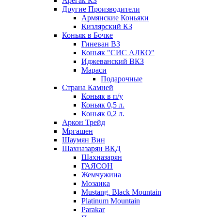
Арегак КЗ
Другие Производители
Армянские Коньяки
Кизлярский КЗ
Коньяк в Бочке
Гиневан ВЗ
Коньяк "СИС АЛКО"
Иджеванский ВКЗ
Мараси
Подарочные
Страна Камней
Коньяк в п/у
Коньяк 0,5 л.
Коньяк 0,2 л.
Аркон Трейд
Мргашен
Шаумян Вин
Шахназарян ВКД
Шахназарян
ГАЯСОН
Жемчужина
Мозаика
Mustang. Black Mountain
Platinum Mountain
Parakar