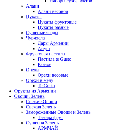
Наборы сухофруктов
Алани
Алани весовой
Цукаты
Цукаты фруктовые
Цукаты разные
Сушеные ягоды
Чурчхела
Дары Армении
Ануш
Фруктовая пастила
Пастила te Gusto
Разное
Орехи
Орехи весовые
Орехи в меду
Te Gusto
Фрукты из Армении
Овощи. Зелень
Свежие Овощи
Свежая Зелень
Замороженные Овощи и Зелень
Тамара фрут
Сушеная Зелень
АРМЧАЙ