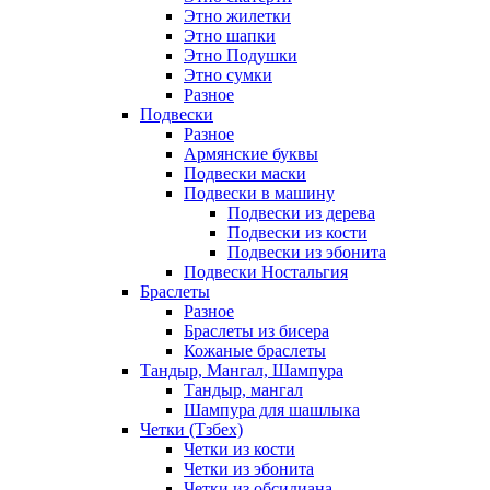
Этно жилетки
Этно шапки
Этно Подушки
Этно сумки
Разное
Подвески
Разное
Армянские буквы
Подвески маски
Подвески в машину
Подвески из дерева
Подвески из кости
Подвески из эбонита
Подвески Ностальгия
Браслеты
Разное
Браслеты из бисера
Кожаные браслеты
Тандыр, Мангал, Шампура
Тандыр, мангал
Шампура для шашлыка
Четки (Тзбех)
Четки из кости
Четки из эбонита
Четки из обсидиана