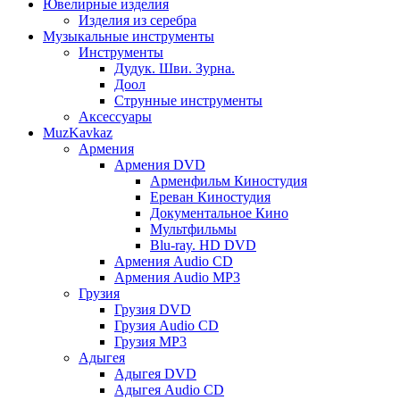
Ювелирные изделия
Изделия из серебра
Музыкальные инструменты
Инструменты
Дудук. Шви. Зурна.
Доол
Струнные инструменты
Аксессуары
MuzKavkaz
Армения
Армения DVD
Арменфильм Киностудия
Ереван Киностудия
Документальное Кино
Мультфильмы
Blu-ray. HD DVD
Армения Audio CD
Армения Audio MP3
Грузия
Грузия DVD
Грузия Audio CD
Грузия MP3
Адыгея
Адыгея DVD
Адыгея Audio CD