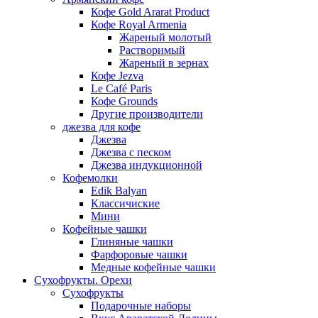
Кофе Gold Ararat Product
Кофе Royal Armenia
Жареный молотый
Растворимый
Жареный в зернах
Кофе Jezva
Le Café Paris
Кофе Grounds
Другие производители
джезва для кофе
Джезва
Джезва с песком
Джезва индукционной
Кофемолки
Edik Balyan
Классичиские
Мини
Кофейные чашки
Глиняные чашки
Фарфоровые чашки
Медные кофейные чашки
Сухофрукты. Орехи
Сухофрукты
Подарочные наборы