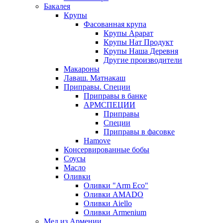
Бакалея
Крупы
Фасованная крупа
Крупы Арарат
Крупы Нат Продукт
Крупы Наша Деревня
Другие производители
Макароны
Лаваш. Матнакаш
Приправы. Специи
Приправы в банке
АРМСПЕЦИИ
Приправы
Специи
Приправы в фасовке
Hamove
Консервированные бобы
Соусы
Масло
Оливки
Оливки "Arm Eco"
Оливки AMADO
Оливки Aiello
Оливки Armenium
Мед из Армении