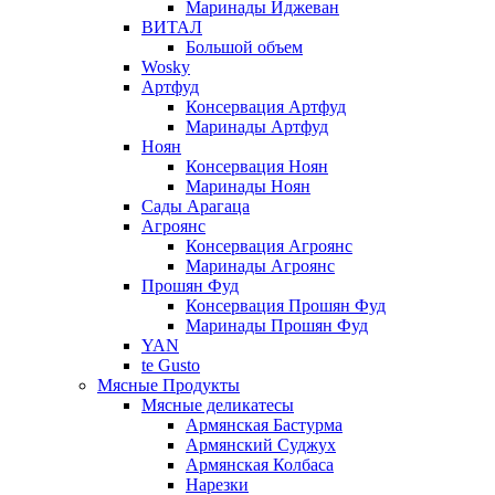
Маринады Иджеван
ВИТАЛ
Большой объем
Wosky
Артфуд
Консервация Артфуд
Маринады Артфуд
Ноян
Консервация Ноян
Маринады Ноян
Сады Арагаца
Агроянс
Консервация Агроянс
Маринады Агроянс
Прошян Фуд
Консервация Прошян Фуд
Маринады Прошян Фуд
YAN
te Gusto
Мясные Продукты
Мясные деликатесы
Армянская Бастурма
Армянский Суджух
Армянская Колбаса
Нарезки