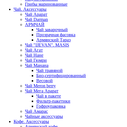
Грибы маринованные
Чай. Аксессуары
Чай Арарат
Чай Darman
АРМЧАЙ
Чай заварочный
Прозрачная фасовка
Армянский Тараз
Чай "IJEVAN". MASIS
Чай Агат
Чай Нане
Чай Гюмри
Чай Манана
Чай травяной
Био-сертифицированный
Весовой
Чай Meron berry
Чай Мега Арарат
Чай в пакете
Фильтр-пакетики
Гофроупаковка
Чай Амарас
Чайные аксессуары
Кофе. Аксессуары
Армянский кофе