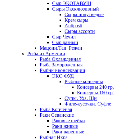
Сыр ЭКОТАВУШ
Сыры Эксклюзивный
Сыры полутведые
Крем сыры
Antipasti
Сыры ассорти
Сыр Чечил
Сыр разный
Мацони.Тан. Режан
Рыба из Армении
Рыба Охлажденная
Рыба Замороженная
Рыбные консервации
ЭКО ФУД
Рыбные консервы
Консервы 240 гр.
Консервы 160 гр.
Супы. Уха. Щи
Филе-кусочки. Суфле
Рыба Копченая
Раки Севанские
Раковые шейки
Раки живые
Раки варенные
Рыбная Икра