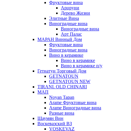
Фруктовые вина
Арцруни
Дерево Жизни
Элитные Вина
Виноградные вина
Виноградные вина
Арт Палас
МАРАН Винный Дом
Фруктовые вина
Виноградные вина
Вино в керамике
Вино в керамике
Вино в керамике п/у
Гетнатун Торговый Дом
GETNATOUN
GETNATOUN NEW
TIRANI. OLD CHINARI
МАП
Noyan Tapan
Arame Фруктовые вина
Arame Виноградные вина
Разные вина
Шаумян Вин
Воскевазский ВЗ
VOSKEVAZ