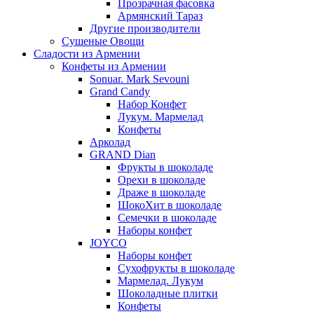
Прозрачная фасовка
Армянский Тараз
Другие производители
Сушеные Овощи
Сладости из Армении
Конфеты из Армении
Sonuar. Mark Sevouni
Grand Candy
Набор Конфет
Лукум. Мармелад
Конфеты
Арколад
GRAND Dian
Фрукты в шоколаде
Орехи в шоколаде
Драже в шоколаде
ШокоХит в шоколаде
Семечки в шоколаде
Наборы конфет
JOYCO
Наборы конфет
Сухофрукты в шоколаде
Мармелад. Лукум
Шоколадные плитки
Конфеты