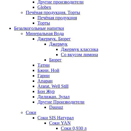
Другие производители
Globex
Печёная продукция. Торты
Печёная продукция
Торты
Безалкогольные напитки
Минеральная Вода
Джермук. Бюрег
Джермук
Джермук классика
Со вкусом лимона
Бюрег
Татни
Бжни. Ной
Гарни
Апаран
Ararat. Well Still
Бон Жур
Дилижан. Зулал
Другие Производители
Dausuz
Соки
Соки SIS Натурал
Соки YAN
Соки 0,930 л