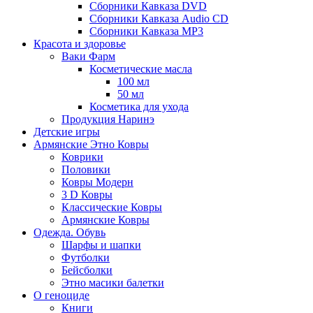
Сборники Кавказа DVD
Сборники Кавказа Audio CD
Сборники Кавказа MP3
Красота и здоровье
Ваки Фарм
Косметические масла
100 мл
50 мл
Косметика для ухода
Продукция Наринэ
Детские игры
Армянские Этно Ковры
Коврики
Половики
Ковры Модерн
3 D Ковры
Классические Ковры
Армянские Ковры
Одежда. Обувь
Шарфы и шапки
Футболки
Бейсболки
Этно масики балетки
О геноциде
Книги