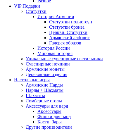
Разное
VIP Подарки
Статуэтки
История Армении
Статуэтки полистоун
Статуэтки бронза
Церкви. Статуэтки
Армянский алфавит
Галерея образов
История России
Мировая история
Уникальные сувенирные светильники
Сувенирные ночники
Армянские монеты
Деревянные изделия
Настольные игры
Армянские Нарды
Нарды + Шахматы
Шахматы
Ломберные столы
Аксессуары для нард
Аксессуары
Фишки для нард
Кости. Зары
Другие производители