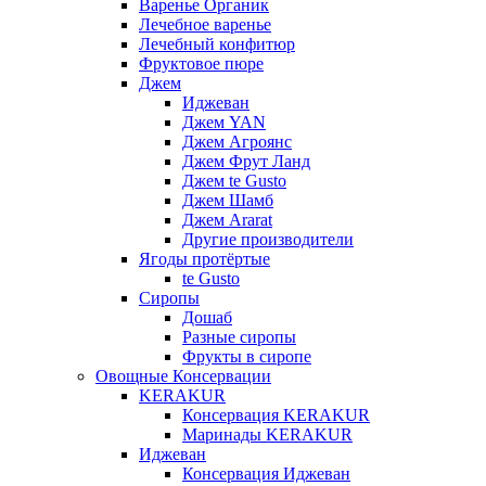
Варенье Органик
Лечебное варенье
Лечебный конфитюр
Фруктовое пюре
Джем
Иджеван
Джем YAN
Джем Агроянс
Джем Фрут Ланд
Джем te Gusto
Джем Шамб
Джем Ararat
Другие производители
Ягоды протёртые
te Gusto
Сиропы
Дошаб
Разные сиропы
Фрукты в сиропе
Овощные Консервации
KERAKUR
Консервация KERAKUR
Маринады KERAKUR
Иджеван
Консервация Иджеван