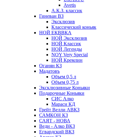
Avetis
А.К.З. классик
Гиневан ВЗ
Эксклюзив
Классический коньяк
НОЙ ЕКВВКА
НОЙ Эксклюзив
НОЙ Классик
НОЙ Легенды
NOY Very Speсial
НОЙ Кремлин
Оганян КЗ
Мадатовъ
Объем 0,5 л
Объем 0,75 л
Эксклюзивные Коньяки
Подарочные Коньяки
СИС Алко
Мараси КД
Грейт Велли АВКЗ
САМКОН КЗ
САЯТ - НОВА
Веди - Алко ВКЗ
Егвардский ВКЗ