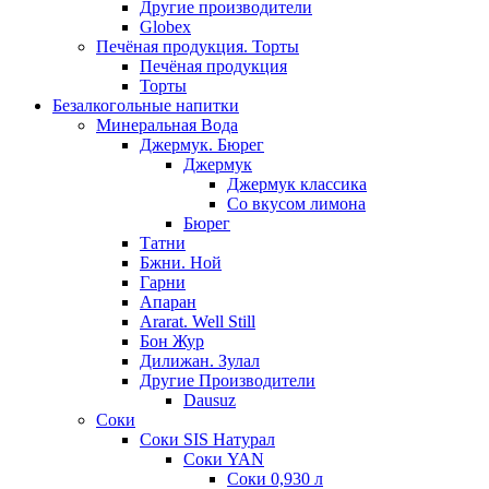
Другие производители
Globex
Печёная продукция. Торты
Печёная продукция
Торты
Безалкогольные напитки
Минеральная Вода
Джермук. Бюрег
Джермук
Джермук классика
Со вкусом лимона
Бюрег
Татни
Бжни. Ной
Гарни
Апаран
Ararat. Well Still
Бон Жур
Дилижан. Зулал
Другие Производители
Dausuz
Соки
Соки SIS Натурал
Соки YAN
Соки 0,930 л