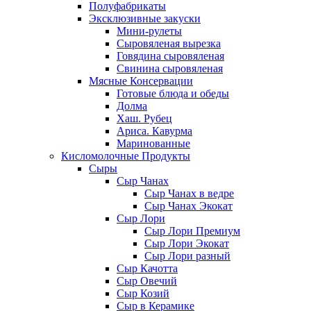
Полуфабрикаты
Эксклюзивные закуски
Мини-рулеты
Сыровяленая вырезка
Говядина сыровяленая
Свинина сыровяленая
Мясные Консервации
Готовые блюда и обеды
Долма
Хаш. Рубец
Ариса. Кавурма
Маринованные
Кисломолочные Продукты
Сыры
Сыр Чанах
Сыр Чанах в ведре
Сыр Чанах Экокат
Сыр Лори
Сыр Лори Премиум
Сыр Лори Экокат
Сыр Лори разный
Сыр Качотта
Сыр Овечий
Сыр Козий
Сыр в Керамике