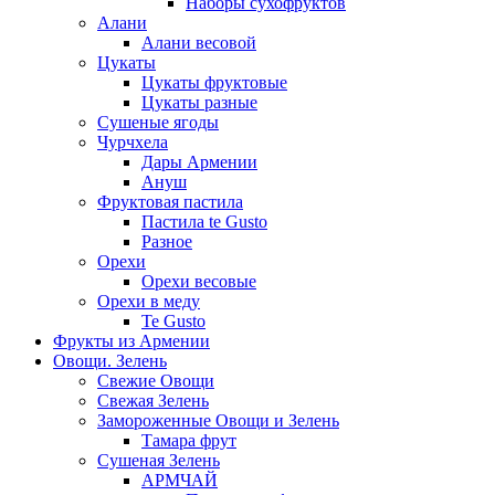
Наборы сухофруктов
Алани
Алани весовой
Цукаты
Цукаты фруктовые
Цукаты разные
Сушеные ягоды
Чурчхела
Дары Армении
Ануш
Фруктовая пастила
Пастила te Gusto
Разное
Орехи
Орехи весовые
Орехи в меду
Te Gusto
Фрукты из Армении
Овощи. Зелень
Свежие Овощи
Свежая Зелень
Замороженные Овощи и Зелень
Тамара фрут
Сушеная Зелень
АРМЧАЙ