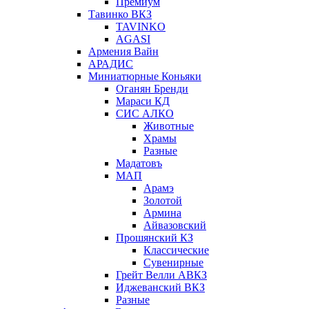
Премиум
Тавинко ВКЗ
TAVINKO
AGASI
Армения Вайн
АРАДИС
Миниатюрные Коньяки
Оганян Бренди
Мараси КД
СИС АЛКО
Животные
Храмы
Разные
Мадатовъ
МАП
Арамэ
Золотой
Армина
Айвазовский
Прошянский КЗ
Классические
Сувенирные
Грейт Велли АВКЗ
Иджеванский ВКЗ
Разные