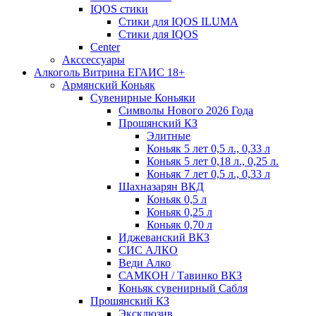
IQOS стики
Стики для IQOS ILUMA
Стики для IQOS
Сenter
Акссессуары
Алкоголь Витрина ЕГАИС 18+
Армянский Коньяк
Сувенирные Коньяки
Символы Нового 2026 Года
Прошянский КЗ
Элитные
Коньяк 5 лет 0,5 л., 0,33 л
Коньяк 5 лет 0,18 л., 0,25 л.
Коньяк 7 лет 0,5 л., 0,33 л
Шахназарян ВКД
Коньяк 0,5 л
Коньяк 0,25 л
Коньяк 0,70 л
Иджеванский ВКЗ
СИС АЛКО
Веди Алко
САМКОН / Тавинко ВКЗ
Коньяк сувенирный Сабля
Прошянский КЗ
Эксклюзив