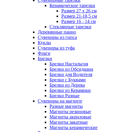
Сувенирные тарелки
Керамические тарелки
Размер 27 х 26 см
Размер 21-18,5 см
Размер 16 - 14 см
Стеклянные тарелки
Деревянные панно
Сувениры из гипса
Куклы
Сувениры из туфа
Флаги
Брелки
Брелки Настальгия
Брелки из Обсидиана
Брелки для Водителя
Брелки с Буквами
Брелки из Дерева
Брелки из Керамики
Брелки Разные
Сувениры на магните
Разные магниты
Магниты резиновые
Магниты акриловые
Магниты закатные
Магниты керамические