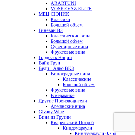
ARARTUNI
VOSKEVAZ ELITE
МЕЦ СЮНИК
Классика
Большой объем
Гиневан ВЗ
Классические вина
Большой объем
Сувенирные вина
Фруктовые вина
Гордость Нации
Вайк Груп
Веди - Алко ВКЗ
Виноградные вина
Классические
Большой объем
Фруктовые вина
В керамике
Другие Производители
Армянские вина
Givany Wine
Вина из Грузии
Кварельский Погреб
Киндзмараули
Киндзмараули 0,75л