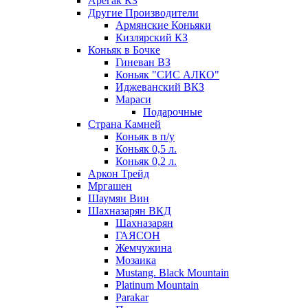
Арегак КЗ
Другие Производители
Армянские Коньяки
Кизлярский КЗ
Коньяк в Бочке
Гиневан ВЗ
Коньяк "СИС АЛКО"
Иджеванский ВКЗ
Мараси
Подарочные
Страна Камней
Коньяк в п/у
Коньяк 0,5 л.
Коньяк 0,2 л.
Аркон Трейд
Мргашен
Шаумян Вин
Шахназарян ВКД
Шахназарян
ГАЯСОН
Жемчужина
Мозаика
Mustang. Black Mountain
Platinum Mountain
Parakar