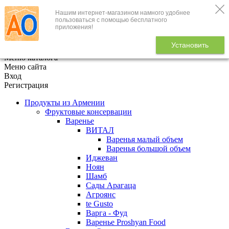
Нашим интернет-магазином намного удобнее
+7 (495) 646-888-1
пользоваться с помощью бесплатного
приложения!
В корзине
0
товаров
Установить
x
Меню каталога
Меню сайта
Вход
Регистрация
Продукты из Армении
Фруктовые консервации
Варенье
ВИТАЛ
Варенья малый объем
Варенья большой объем
Иджеван
Ноян
Шамб
Сады Арагаца
Агроянс
te Gusto
Варга - Фуд
Варенье Proshyan Food