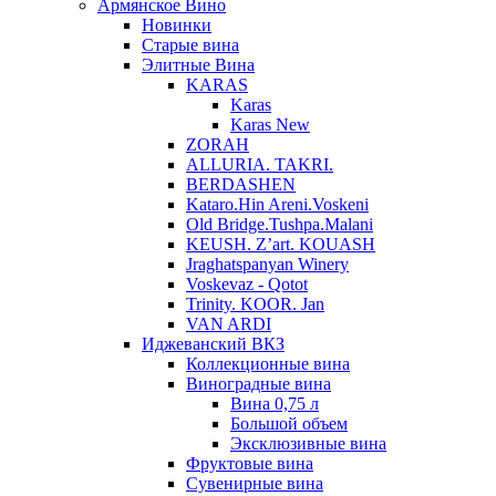
Армянское Вино
Новинки
Старые вина
Элитные Вина
KARAS
Karas
Karas New
ZORAH
ALLURIA. TAKRI.
BERDASHEN
Kataro.Hin Areni.Voskeni
Old Bridge.Tushpa.Malani
KEUSH. Z’art. KOUASH
Jraghatspanyan Winery
Voskevaz - Qotot
Trinity. KOOR. Jan
VAN ARDI
Иджеванский ВКЗ
Коллекционные вина
Виноградные вина
Вина 0,75 л
Большой объем
Эксклюзивные вина
Фруктовые вина
Cувенирные вина