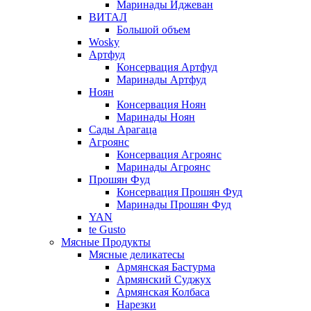
Маринады Иджеван
ВИТАЛ
Большой объем
Wosky
Артфуд
Консервация Артфуд
Маринады Артфуд
Ноян
Консервация Ноян
Маринады Ноян
Сады Арагаца
Агроянс
Консервация Агроянс
Маринады Агроянс
Прошян Фуд
Консервация Прошян Фуд
Маринады Прошян Фуд
YAN
te Gusto
Мясные Продукты
Мясные деликатесы
Армянская Бастурма
Армянский Суджух
Армянская Колбаса
Нарезки