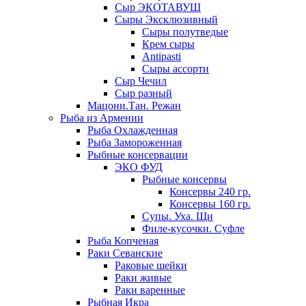
Сыр ЭКОТАВУШ
Сыры Эксклюзивный
Сыры полутведые
Крем сыры
Antipasti
Сыры ассорти
Сыр Чечил
Сыр разный
Мацони.Тан. Режан
Рыба из Армении
Рыба Охлажденная
Рыба Замороженная
Рыбные консервации
ЭКО ФУД
Рыбные консервы
Консервы 240 гр.
Консервы 160 гр.
Супы. Уха. Щи
Филе-кусочки. Суфле
Рыба Копченая
Раки Севанские
Раковые шейки
Раки живые
Раки варенные
Рыбная Икра