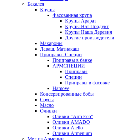
Бакалея
Крупы
Фасованная крупа
Крупы Арарат
Крупы Нат Продукт
Крупы Наша Деревня
Другие производители
Макароны
Лаваш. Матнакаш
Приправы. Специи
Приправы в банке
АРМСПЕЦИИ
Приправы
Специи
Приправы в фасовке
Hamove
Консервированные бобы
Соусы
Масло
Оливки
Оливки "Arm Eco"
Оливки AMADO
Оливки Aiello
Оливки Armenium
Мед из Армении