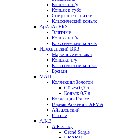
Коньяк в п/у
Коньяк в тубе
Спиртные напитки
Классический коньяк
АрАрАт ЕКЗ
Элитные
Коньяк в п/у
Классический коньяк
Иджеванский ВКЗ
Марочные коньяки
Коньяки п/у
Классический коньяк
Бренди
МАП
Коллекция Золотой
Объем 0,5 л
Коньяк 0,7 л
Коллекция France
Горная Армения. АРМА
Айвазовский
Разные
А.К.З.
А.К.З. п/у
Grand Sargis
URARTU