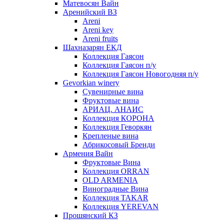
Матевосян Вайн
Аренийский ВЗ
Areni
Areni key
Areni fruits
Шахназарян ЕКД
Коллекция Гаясон
Коллекция Гаясон п/у
Коллекция Гаясон Новогодняя п/у
Gevorkian winery
Сувенирные вина
Фруктовые вина
АРИАЦ. АНАИС
Коллекция КОРОНА
Коллекция Геворкян
Крепленые вина
Абрикосовый Бренди
Армения Вайн
Фруктовые Вина
Коллекция ORRAN
OLD ARMENIA
Виноградные Вина
Коллекция TAKAR
Коллекция YEREVAN
Прошянский КЗ