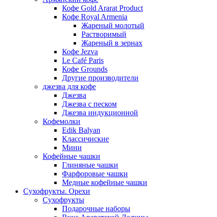
Кофе Gold Ararat Product
Кофе Royal Armenia
Жареный молотый
Растворимый
Жареный в зернах
Кофе Jezva
Le Café Paris
Кофе Grounds
Другие производители
джезва для кофе
Джезва
Джезва с песком
Джезва индукционной
Кофемолки
Edik Balyan
Классичиские
Мини
Кофейные чашки
Глиняные чашки
Фарфоровые чашки
Медные кофейные чашки
Сухофрукты. Орехи
Сухофрукты
Подарочные наборы