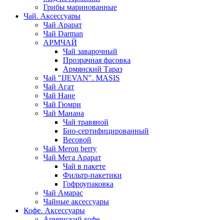
Грибы маринованные
Чай. Аксессуары
Чай Арарат
Чай Darman
АРМЧАЙ
Чай заварочный
Прозрачная фасовка
Армянский Тараз
Чай "IJEVAN". MASIS
Чай Агат
Чай Нане
Чай Гюмри
Чай Манана
Чай травяной
Био-сертифицированный
Весовой
Чай Meron berry
Чай Мега Арарат
Чай в пакете
Фильтр-пакетики
Гофроупаковка
Чай Амарас
Чайные аксессуары
Кофе. Аксессуары
Армянский кофе