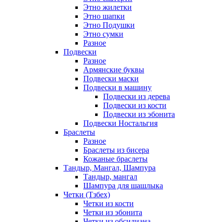
Этно жилетки
Этно шапки
Этно Подушки
Этно сумки
Разное
Подвески
Разное
Армянские буквы
Подвески маски
Подвески в машину
Подвески из дерева
Подвески из кости
Подвески из эбонита
Подвески Ностальгия
Браслеты
Разное
Браслеты из бисера
Кожаные браслеты
Тандыр, Мангал, Шампура
Тандыр, мангал
Шампура для шашлыка
Четки (Тзбех)
Четки из кости
Четки из эбонита
Четки из обсидиана