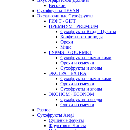
Вкус Араратской Долины
Весовой
Сухофрукты IJEVAN
Эксклюзивные Сухофрукты
ГИФТ - GIFT
ПРЕМИУМ - PREMIUM
Сухофрукты Ягоды Цукаты
Конфеты от природы
Орехи
Микс
ГУРМЭ - GOURMET
Сухофрукты с начинками
Орехи и семечки
Сухофрукты и ягоды
ЭКСТРА - EXTRA
Сухофрукты с начинками
Орехи и семечки
Сухофрукты и ягоды
ЭКОНОМ - ECONOM
Сухофрукты и ягоды
Орехи и семечки
Разное
Сухофрукты Aregi
Сушеные фрукты
Фруктовые Чипсы