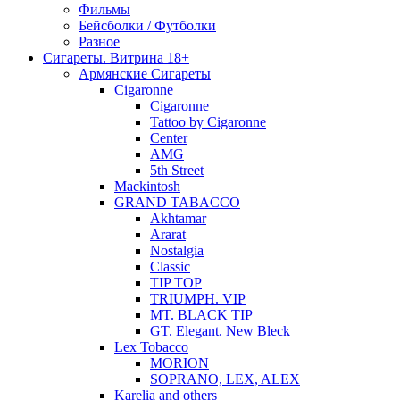
Фильмы
Бейсболки / Футболки
Разное
Сигареты. Витрина 18+
Армянские Сигареты
Cigaronne
Cigaronne
Tattoo by Cigaronne
Center
AMG
5th Street
Mackintosh
GRAND TABACCO
Akhtamar
Ararat
Nostalgia
Classic
TIP TOP
TRIUMPH. VIP
MT. BLACK TIP
GT. Elegant. New Bleck
Lex Tobacco
MORION
SOPRANO, LEX, ALEX
Karelia and others