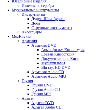
Ювелирные изделия
Изделия из серебра
Музыкальные инструменты
Инструменты
Дудук. Шви. Зурна.
Доол
Струнные инструменты
Аксессуары
MuzKavkaz
Армения
Армения DVD
Арменфильм Киностудия
Ереван Киностудия
Документальное Кино
Мультфильмы
Blu-ray. HD DVD
Армения Audio CD
Армения Audio MP3
Грузия
Грузия DVD
Грузия Audio CD
Грузия MP3
Адыгея
Адыгея DVD
Адыгея Audio CD