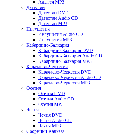
Адыгея MP3
Дагестан
Дагестан DVD
Дагестан Audio CD
Дагестан MP3
Ингушетия
Ингушетия Audio CD
Ингушетия MP3
Кабардино-Балкария
Кабардино-Балкария DVD
Кабардино-Балкария Audio CD
Кабардино-Балкария MP3
Карачаево-Черкесия
Карачаево-Черкесия DVD
Карачаево-Черкесия Audio CD
Карачаево-Черкесия MP3
Осетия
Осетия DVD
Осетия Audio CD
Осетия MP3
Чечня
Чечня DVD
Чечня Audio CD
Чечня MP3
Сборники Кавказа