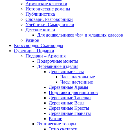
Армянские классики
Исторические романы
Публицистика
Словари. Разговорники
Учебники. Самоучители
Детские книги
Для дошкольников<br> и младших классов
Разное
Кроссворды. Сканворды
Сувениры. Подарки
Подарки – Армения
Подарочные монеты
Деревянные изделия
Деревянные часы
Часы настольные
Часы настенные
Деревянные Храмы
Подставки для напитков
Деревянные Тарелки
Деревянные Вазы
Деревянные Кресты
Деревянные Гранаты
Разное
Этнические товары
Этно скатерти