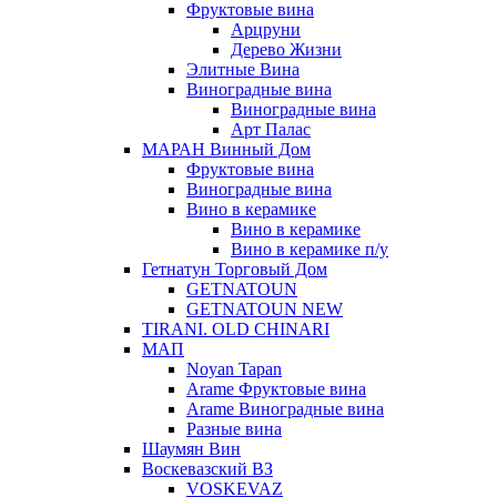
Фруктовые вина
Арцруни
Дерево Жизни
Элитные Вина
Виноградные вина
Виноградные вина
Арт Палас
МАРАН Винный Дом
Фруктовые вина
Виноградные вина
Вино в керамике
Вино в керамике
Вино в керамике п/у
Гетнатун Торговый Дом
GETNATOUN
GETNATOUN NEW
TIRANI. OLD CHINARI
МАП
Noyan Tapan
Arame Фруктовые вина
Arame Виноградные вина
Разные вина
Шаумян Вин
Воскевазский ВЗ
VOSKEVAZ