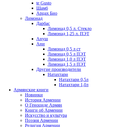
te Gusto
Шамб
Арцах Био
Лимонад
Дарбас
Лимонад 0,5 л. Стекло
Лимонад 1,25 л. ПЭТ
Ануш
Ани
Лимонад 0,5 л ст
Лимонад 0,5 л ПЭТ
Лимонад 1,0 л ПЭТ
Лимонад 1,5 л ПЭТ
Другие производители
Натахтари
Натахтари 0,5л
Натахтари 1,0л
Армянские книги
Новинки
История Армении
О Геноциде Армян
Книги об Армении
Иcкусство и культура
Поэзия Армении
Религия Армении