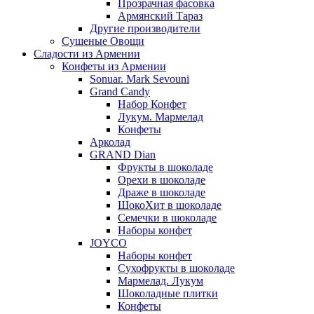
Прозрачная фасовка
Армянский Тараз
Другие производители
Сушеные Овощи
Сладости из Армении
Конфеты из Армении
Sonuar. Mark Sevouni
Grand Candy
Набор Конфет
Лукум. Мармелад
Конфеты
Арколад
GRAND Dian
Фрукты в шоколаде
Орехи в шоколаде
Драже в шоколаде
ШокоХит в шоколаде
Семечки в шоколаде
Наборы конфет
JOYCO
Наборы конфет
Сухофрукты в шоколаде
Мармелад. Лукум
Шоколадные плитки
Конфеты