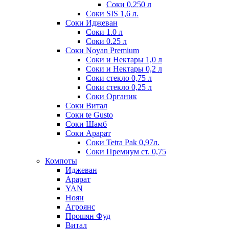
Соки 0,250 л
Соки SIS 1,6 л.
Соки Иджеван
Соки 1.0 л
Соки 0.25 л
Соки Noyan Premium
Соки и Нектары 1,0 л
Соки и Нектары 0,2 л
Соки стекло 0,75 л
Соки стекло 0,25 л
Соки Органик
Соки Витал
Соки te Gusto
Соки Шамб
Соки Арарат
Соки Tetra Pak 0,97л.
Соки Премиум ст. 0,75
Компоты
Иджеван
Арарат
YAN
Ноян
Агроянс
Прошян Фуд
Витал