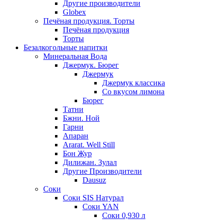
Другие производители
Globex
Печёная продукция. Торты
Печёная продукция
Торты
Безалкогольные напитки
Минеральная Вода
Джермук. Бюрег
Джермук
Джермук классика
Со вкусом лимона
Бюрег
Татни
Бжни. Ной
Гарни
Апаран
Ararat. Well Still
Бон Жур
Дилижан. Зулал
Другие Производители
Dausuz
Соки
Соки SIS Натурал
Соки YAN
Соки 0,930 л