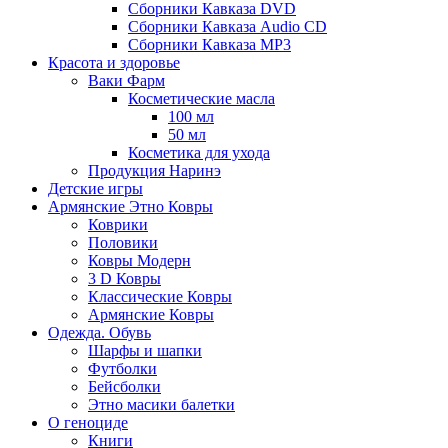
Сборники Кавказа DVD
Сборники Кавказа Audio CD
Сборники Кавказа MP3
Красота и здоровье
Ваки Фарм
Косметические масла
100 мл
50 мл
Косметика для ухода
Продукция Наринэ
Детские игры
Армянские Этно Ковры
Коврики
Половики
Ковры Модерн
3 D Ковры
Классические Ковры
Армянские Ковры
Одежда. Обувь
Шарфы и шапки
Футболки
Бейсболки
Этно масики балетки
О геноциде
Книги