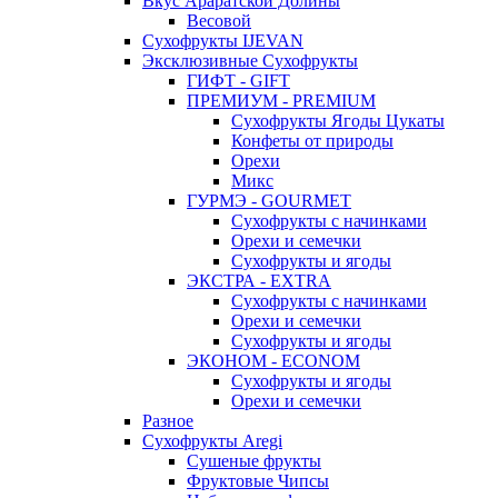
Вкус Араратской Долины
Весовой
Сухофрукты IJEVAN
Эксклюзивные Сухофрукты
ГИФТ - GIFT
ПРЕМИУМ - PREMIUM
Сухофрукты Ягоды Цукаты
Конфеты от природы
Орехи
Микс
ГУРМЭ - GOURMET
Сухофрукты с начинками
Орехи и семечки
Сухофрукты и ягоды
ЭКСТРА - EXTRA
Сухофрукты с начинками
Орехи и семечки
Сухофрукты и ягоды
ЭКОНОМ - ECONOM
Сухофрукты и ягоды
Орехи и семечки
Разное
Сухофрукты Aregi
Сушеные фрукты
Фруктовые Чипсы