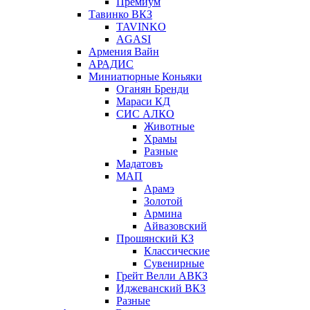
Премиум
Тавинко ВКЗ
TAVINKO
AGASI
Армения Вайн
АРАДИС
Миниатюрные Коньяки
Оганян Бренди
Мараси КД
СИС АЛКО
Животные
Храмы
Разные
Мадатовъ
МАП
Арамэ
Золотой
Армина
Айвазовский
Прошянский КЗ
Классические
Сувенирные
Грейт Велли АВКЗ
Иджеванский ВКЗ
Разные