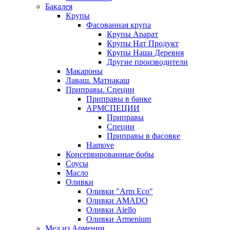
Бакалея
Крупы
Фасованная крупа
Крупы Арарат
Крупы Нат Продукт
Крупы Наша Деревня
Другие производители
Макароны
Лаваш. Матнакаш
Приправы. Специи
Приправы в банке
АРМСПЕЦИИ
Приправы
Специи
Приправы в фасовке
Hamove
Консервированные бобы
Соусы
Масло
Оливки
Оливки "Arm Eco"
Оливки AMADO
Оливки Aiello
Оливки Armenium
Мед из Армении