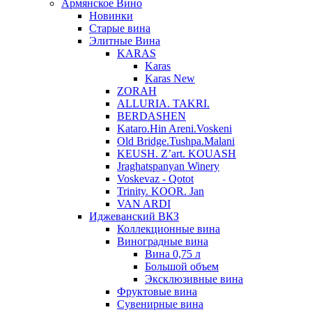
Армянское Вино
Новинки
Старые вина
Элитные Вина
KARAS
Karas
Karas New
ZORAH
ALLURIA. TAKRI.
BERDASHEN
Kataro.Hin Areni.Voskeni
Old Bridge.Tushpa.Malani
KEUSH. Z’art. KOUASH
Jraghatspanyan Winery
Voskevaz - Qotot
Trinity. KOOR. Jan
VAN ARDI
Иджеванский ВКЗ
Коллекционные вина
Виноградные вина
Вина 0,75 л
Большой объем
Эксклюзивные вина
Фруктовые вина
Cувенирные вина