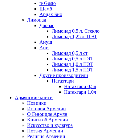
te Gusto
Шамб
Арцах Био
Лимонад
Дарбас
Лимонад 0,5 л. Стекло
Лимонад 1,25 л. ПЭТ
Ануш
Ани
Лимонад 0,5 л ст
Лимонад 0,5 л ПЭТ
Лимонад 1,0 л ПЭТ
Лимонад 1,5 л ПЭТ
Другие производители
Натахтари
Натахтари 0,5л
Натахтари 1,0л
Армянские книги
Новинки
История Армении
О Геноциде Армян
Книги об Армении
Иcкусство и культура
Поэзия Армении
Религия Армении