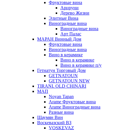
Фруктовые вина
Арцруни
Дерево Жизни
Элитные Вина
Виноградные вина
Виноградные вина
Арт Палас
МАРАН Винный Дом
Фруктовые вина
Виноградные вина
Вино в керамике
Вино в керамике
Вино в керамике п/у
Гетнатун Торговый Дом
GETNATOUN
GETNATOUN NEW
TIRANI. OLD CHINARI
МАП
Noyan Tapan
Arame Фруктовые вина
Arame Виноградные вина
Разные вина
Шаумян Вин
Воскевазский ВЗ
VOSKEVAZ