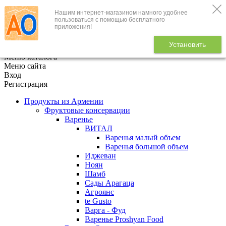
Нашим интернет-магазином намного удобнее
+7 (495) 646-888-1
пользоваться с помощью бесплатного
приложения!
В корзине
0
товаров
Установить
x
Меню каталога
Меню сайта
Вход
Регистрация
Продукты из Армении
Фруктовые консервации
Варенье
ВИТАЛ
Варенья малый объем
Варенья большой объем
Иджеван
Ноян
Шамб
Сады Арагаца
Агроянс
te Gusto
Варга - Фуд
Варенье Proshyan Food