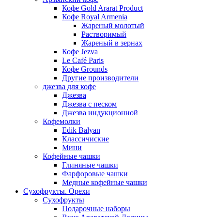
Кофе Gold Ararat Product
Кофе Royal Armenia
Жареный молотый
Растворимый
Жареный в зернах
Кофе Jezva
Le Café Paris
Кофе Grounds
Другие производители
джезва для кофе
Джезва
Джезва с песком
Джезва индукционной
Кофемолки
Edik Balyan
Классичиские
Мини
Кофейные чашки
Глиняные чашки
Фарфоровые чашки
Медные кофейные чашки
Сухофрукты. Орехи
Сухофрукты
Подарочные наборы