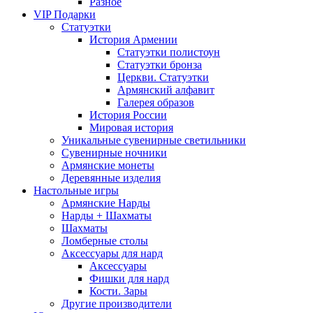
Разное
VIP Подарки
Статуэтки
История Армении
Статуэтки полистоун
Статуэтки бронза
Церкви. Статуэтки
Армянский алфавит
Галерея образов
История России
Мировая история
Уникальные сувенирные светильники
Сувенирные ночники
Армянские монеты
Деревянные изделия
Настольные игры
Армянские Нарды
Нарды + Шахматы
Шахматы
Ломберные столы
Аксессуары для нард
Аксессуары
Фишки для нард
Кости. Зары
Другие производители