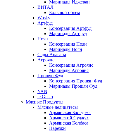
Маринады Иджеван
ВИТАЛ
Большой объем
Wosky
Артфуд
Консервация Артфуд
Маринады Артфуд
Ноян
Консервация Ноян
Маринады Ноян
Сады Арагаца
Агроянс
Консервация Агроянс
Маринады Агроянс
Прошян Фуд
Консервация Прошян Фуд
Маринады Прошян Фуд
YAN
te Gusto
Мясные Продукты
Мясные деликатесы
Армянская Бастурма
Армянский Суджух
Армянская Колбаса
Нарезки