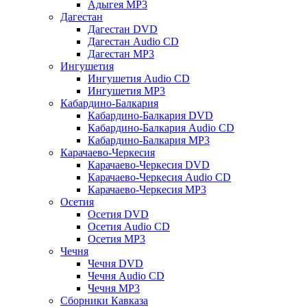
Адыгея MP3
Дагестан
Дагестан DVD
Дагестан Audio CD
Дагестан MP3
Ингушетия
Ингушетия Audio CD
Ингушетия MP3
Кабардино-Балкария
Кабардино-Балкария DVD
Кабардино-Балкария Audio CD
Кабардино-Балкария MP3
Карачаево-Черкесия
Карачаево-Черкесия DVD
Карачаево-Черкесия Audio CD
Карачаево-Черкесия MP3
Осетия
Осетия DVD
Осетия Audio CD
Осетия MP3
Чечня
Чечня DVD
Чечня Audio CD
Чечня MP3
Сборники Кавказа