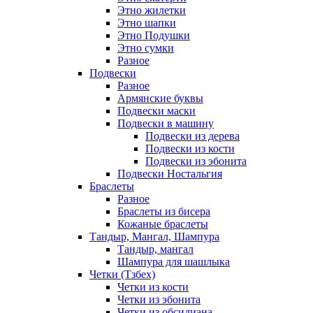
Этно жилетки
Этно шапки
Этно Подушки
Этно сумки
Разное
Подвески
Разное
Армянские буквы
Подвески маски
Подвески в машину
Подвески из дерева
Подвески из кости
Подвески из эбонита
Подвески Ностальгия
Браслеты
Разное
Браслеты из бисера
Кожаные браслеты
Тандыр, Мангал, Шампура
Тандыр, мангал
Шампура для шашлыка
Четки (Тзбех)
Четки из кости
Четки из эбонита
Четки из обсидиана