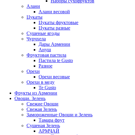
Наборы сухофруктов
Алани
Алани весовой
Цукаты
Цукаты фруктовые
Цукаты разные
Сушеные ягоды
Чурчхела
Дары Армении
Ануш
Фруктовая пастила
Пастила te Gusto
Разное
Орехи
Орехи весовые
Орехи в меду
Te Gusto
Фрукты из Армении
Овощи. Зелень
Свежие Овощи
Свежая Зелень
Замороженные Овощи и Зелень
Тамара фрут
Сушеная Зелень
АРМЧАЙ