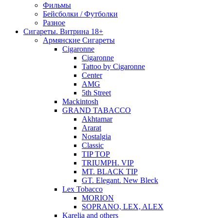
Фильмы
Бейсболки / Футболки
Разное
Сигареты. Витрина 18+
Армянские Сигареты
Cigaronne
Cigaronne
Tattoo by Cigaronne
Center
AMG
5th Street
Mackintosh
GRAND TABACCO
Akhtamar
Ararat
Nostalgia
Classic
TIP TOP
TRIUMPH. VIP
MT. BLACK TIP
GT. Elegant. New Bleck
Lex Tobacco
MORION
SOPRANO, LEX, ALEX
Karelia and others