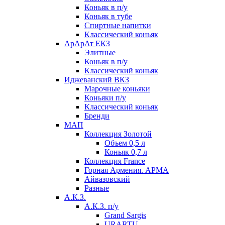
Коньяк в п/у
Коньяк в тубе
Спиртные напитки
Классический коньяк
АрАрАт ЕКЗ
Элитные
Коньяк в п/у
Классический коньяк
Иджеванский ВКЗ
Марочные коньяки
Коньяки п/у
Классический коньяк
Бренди
МАП
Коллекция Золотой
Объем 0,5 л
Коньяк 0,7 л
Коллекция France
Горная Армения. АРМА
Айвазовский
Разные
А.К.З.
А.К.З. п/у
Grand Sargis
URARTU