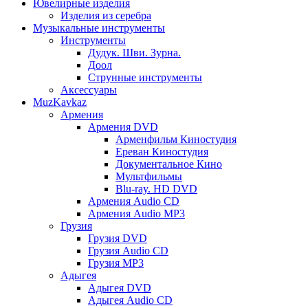
Ювелирные изделия
Изделия из серебра
Музыкальные инструменты
Инструменты
Дудук. Шви. Зурна.
Доол
Струнные инструменты
Аксессуары
MuzKavkaz
Армения
Армения DVD
Арменфильм Киностудия
Ереван Киностудия
Документальное Кино
Мультфильмы
Blu-ray. HD DVD
Армения Audio CD
Армения Audio MP3
Грузия
Грузия DVD
Грузия Audio CD
Грузия MP3
Адыгея
Адыгея DVD
Адыгея Audio CD