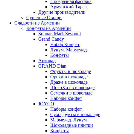
Прозрачная фасовка
Армянский Тараз
Другие производители
Сушеные Овощи
Сладости из Армении
Конфеты из Армении
Sonuar. Mark Sevouni
Grand Candy
Набор Конфет
Лукум. Мармелад
Конфеты
Арколад
GRAND Dian
Фрукты в шоколаде
Орехи в шоколаде
Драже в шоколаде
ШокоХит в шоколаде
Семечки в шоколаде
Наборы конфет
JOYCO
Наборы конфет
Сухофрукты в шоколаде
Мармелад. Лукум
Шоколадные плитки
Конфеты