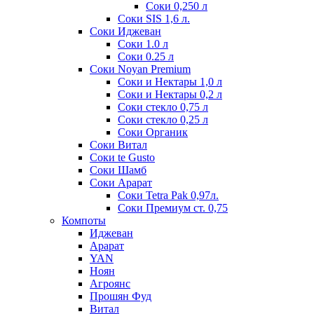
Соки 0,250 л
Соки SIS 1,6 л.
Соки Иджеван
Соки 1.0 л
Соки 0.25 л
Соки Noyan Premium
Соки и Нектары 1,0 л
Соки и Нектары 0,2 л
Соки стекло 0,75 л
Соки стекло 0,25 л
Соки Органик
Соки Витал
Соки te Gusto
Соки Шамб
Соки Арарат
Соки Tetra Pak 0,97л.
Соки Премиум ст. 0,75
Компоты
Иджеван
Арарат
YAN
Ноян
Агроянс
Прошян Фуд
Витал