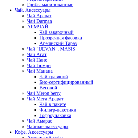
Грибы маринованные
Чай. Аксессуары
Чай Арарат
Чай Darman
АРМЧАЙ
Чай заварочный
Прозрачная фасовка
Армянский Тараз
Чай "IJEVAN". MASIS
Чай Агат
Чай Нане
Чай Гюмри
Чай Манана
Чай травяной
Био-сертифицированный
Весовой
Чай Meron berry
Чай Мега Арарат
Чай в пакете
Фильтр-пакетики
Гофроупаковка
Чай Амарас
Чайные аксессуары
Кофе. Аксессуары
Армянский кофе