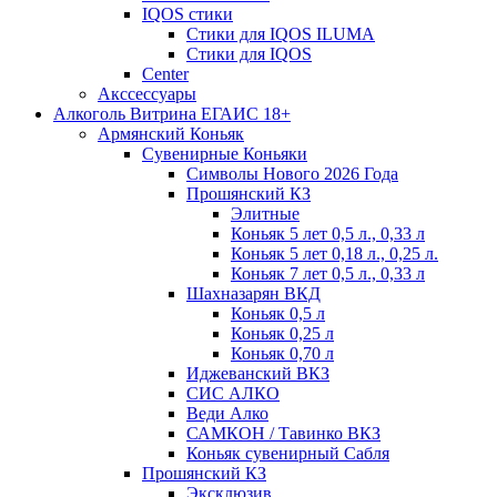
IQOS стики
Стики для IQOS ILUMA
Стики для IQOS
Сenter
Акссессуары
Алкоголь Витрина ЕГАИС 18+
Армянский Коньяк
Сувенирные Коньяки
Символы Нового 2026 Года
Прошянский КЗ
Элитные
Коньяк 5 лет 0,5 л., 0,33 л
Коньяк 5 лет 0,18 л., 0,25 л.
Коньяк 7 лет 0,5 л., 0,33 л
Шахназарян ВКД
Коньяк 0,5 л
Коньяк 0,25 л
Коньяк 0,70 л
Иджеванский ВКЗ
СИС АЛКО
Веди Алко
САМКОН / Тавинко ВКЗ
Коньяк сувенирный Сабля
Прошянский КЗ
Эксклюзив