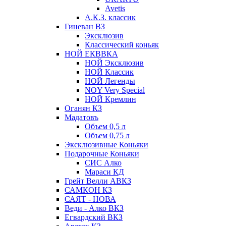
Avetis
А.К.З. классик
Гиневан ВЗ
Эксклюзив
Классический коньяк
НОЙ ЕКВВКА
НОЙ Эксклюзив
НОЙ Классик
НОЙ Легенды
NOY Very Speсial
НОЙ Кремлин
Оганян КЗ
Мадатовъ
Объем 0,5 л
Объем 0,75 л
Эксклюзивные Коньяки
Подарочные Коньяки
СИС Алко
Мараси КД
Грейт Велли АВКЗ
САМКОН КЗ
САЯТ - НОВА
Веди - Алко ВКЗ
Егвардский ВКЗ