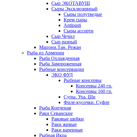
Сыр ЭКОТАВУШ
Сыры Эксклюзивный
Сыры полутведые
Крем сыры
Antipasti
Сыры ассорти
Сыр Чечил
Сыр разный
Мацони.Тан. Режан
Рыба из Армении
Рыба Охлажденная
Рыба Замороженная
Рыбные консервации
ЭКО ФУД
Рыбные консервы
Консервы 240 гр.
Консервы 160 гр.
Супы. Уха. Щи
Филе-кусочки. Суфле
Рыба Копченая
Раки Севанские
Раковые шейки
Раки живые
Раки варенные
Рыбная Икра