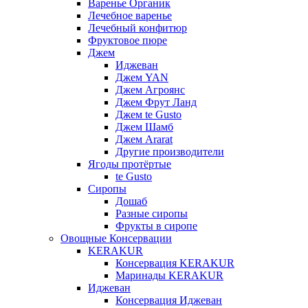
Варенье Органик
Лечебное варенье
Лечебный конфитюр
Фруктовое пюре
Джем
Иджеван
Джем YAN
Джем Агроянс
Джем Фрут Ланд
Джем te Gusto
Джем Шамб
Джем Ararat
Другие производители
Ягоды протёртые
te Gusto
Сиропы
Дошаб
Разные сиропы
Фрукты в сиропе
Овощные Консервации
KERAKUR
Консервация KERAKUR
Маринады KERAKUR
Иджеван
Консервация Иджеван