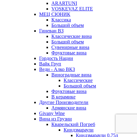
ARARTUNI
VOSKEVAZ ELITE
МЕЦ СЮНИК
Классика
Большой объем
Гиневан ВЗ
Классические вина
Большой объем
Сувенирные вина
Фруктовые вина
Гордость Нации
Вайк Груп
Веди - Алко ВКЗ
Виноградные вина
Классические
Большой объем
Фруктовые вина
В керамике
Другие Производители
Армянские вина
Givany Wine
Вина из Грузии
Кварельский Погреб
Киндзмараули
Киндзмараули 0,75л