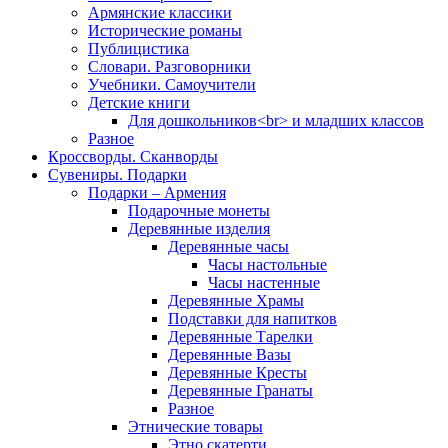
Армянские классики
Исторические романы
Публицистика
Словари. Разговорники
Учебники. Самоучители
Детские книги
Для дошкольников<br> и младших классов
Разное
Кроссворды. Сканворды
Сувениры. Подарки
Подарки – Армения
Подарочные монеты
Деревянные изделия
Деревянные часы
Часы настольные
Часы настенные
Деревянные Храмы
Подставки для напитков
Деревянные Тарелки
Деревянные Вазы
Деревянные Кресты
Деревянные Гранаты
Разное
Этнические товары
Этно скатерти