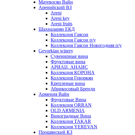
Матевосян Вайн
Аренийский ВЗ
Areni
Areni key
Areni fruits
Шахназарян ЕКД
Коллекция Гаясон
Коллекция Гаясон п/у
Коллекция Гаясон Новогодняя п/у
Gevorkian winery
Сувенирные вина
Фруктовые вина
АРИАЦ. АНАИС
Коллекция КОРОНА
Коллекция Геворкян
Крепленые вина
Абрикосовый Бренди
Армения Вайн
Фруктовые Вина
Коллекция ORRAN
OLD ARMENIA
Виноградные Вина
Коллекция TAKAR
Коллекция YEREVAN
Прошянский КЗ