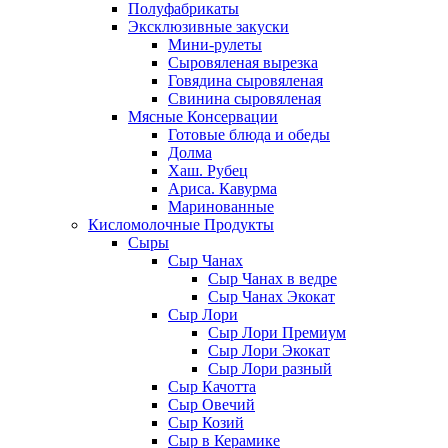
Полуфабрикаты
Эксклюзивные закуски
Мини-рулеты
Сыровяленая вырезка
Говядина сыровяленая
Свинина сыровяленая
Мясные Консервации
Готовые блюда и обеды
Долма
Хаш. Рубец
Ариса. Кавурма
Маринованные
Кисломолочные Продукты
Сыры
Сыр Чанах
Сыр Чанах в ведре
Сыр Чанах Экокат
Сыр Лори
Сыр Лори Премиум
Сыр Лори Экокат
Сыр Лори разный
Сыр Качотта
Сыр Овечий
Сыр Козий
Сыр в Керамике