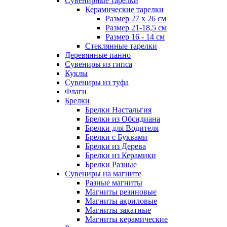
Сувенирные тарелки
Керамические тарелки
Размер 27 х 26 см
Размер 21-18,5 см
Размер 16 - 14 см
Стеклянные тарелки
Деревянные панно
Сувениры из гипса
Куклы
Сувениры из туфа
Флаги
Брелки
Брелки Настальгия
Брелки из Обсидиана
Брелки для Водителя
Брелки с Буквами
Брелки из Дерева
Брелки из Керамики
Брелки Разные
Сувениры на магните
Разные магниты
Магниты резиновые
Магниты акриловые
Магниты закатные
Магниты керамические