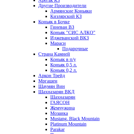
Арегак КЗ
Другие Производители
Армянские Коньяки
Кизлярский КЗ
Коньяк в Бочке
Гиневан ВЗ
Коньяк "СИС АЛКО"
Иджеванский ВКЗ
Мараси
Подарочные
Страна Камней
Коньяк в п/у
Коньяк 0,5 л.
Коньяк 0,2 л.
Аркон Трейд
Мргашен
Шаумян Вин
Шахназарян ВКД
Шахназарян
ГАЯСОН
Жемчужина
Мозаика
Mustang. Black Mountain
Platinum Mountain
Parakar