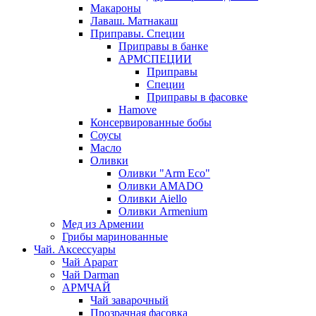
Макароны
Лаваш. Матнакаш
Приправы. Специи
Приправы в банке
АРМСПЕЦИИ
Приправы
Специи
Приправы в фасовке
Hamove
Консервированные бобы
Соусы
Масло
Оливки
Оливки "Arm Eco"
Оливки AMADO
Оливки Aiello
Оливки Armenium
Мед из Армении
Грибы маринованные
Чай. Аксессуары
Чай Арарат
Чай Darman
АРМЧАЙ
Чай заварочный
Прозрачная фасовка