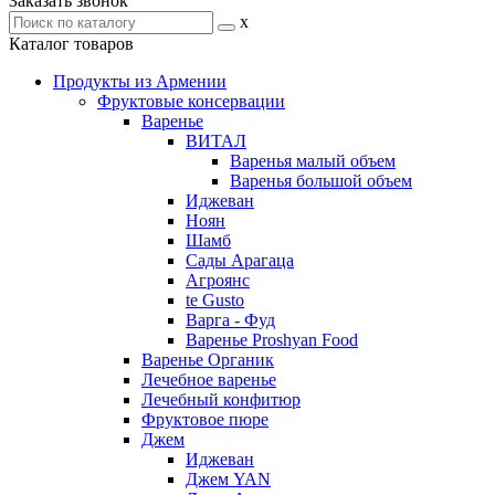
Заказать звонок
x
Каталог товаров
Продукты из Армении
Фруктовые консервации
Варенье
ВИТАЛ
Варенья малый объем
Варенья большой объем
Иджеван
Ноян
Шамб
Сады Арагаца
Агроянс
te Gusto
Варга - Фуд
Варенье Proshyan Food
Варенье Органик
Лечебное варенье
Лечебный конфитюр
Фруктовое пюре
Джем
Иджеван
Джем YAN