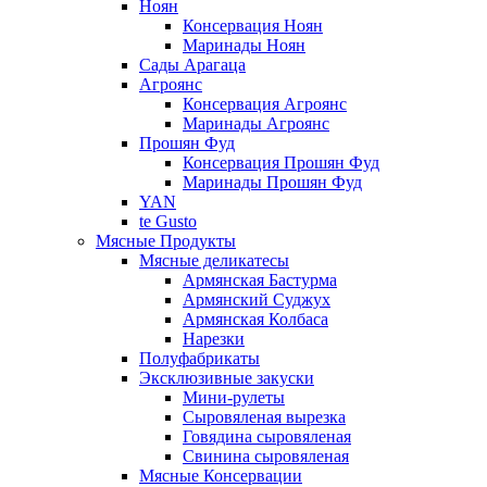
Ноян
Консервация Ноян
Маринады Ноян
Сады Арагаца
Агроянс
Консервация Агроянс
Маринады Агроянс
Прошян Фуд
Консервация Прошян Фуд
Маринады Прошян Фуд
YAN
te Gusto
Мясные Продукты
Мясные деликатесы
Армянская Бастурма
Армянский Суджух
Армянская Колбаса
Нарезки
Полуфабрикаты
Эксклюзивные закуски
Мини-рулеты
Сыровяленая вырезка
Говядина сыровяленая
Свинина сыровяленая
Мясные Консервации