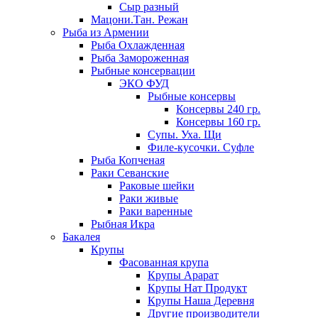
Сыр разный
Мацони.Тан. Режан
Рыба из Армении
Рыба Охлажденная
Рыба Замороженная
Рыбные консервации
ЭКО ФУД
Рыбные консервы
Консервы 240 гр.
Консервы 160 гр.
Супы. Уха. Щи
Филе-кусочки. Суфле
Рыба Копченая
Раки Севанские
Раковые шейки
Раки живые
Раки варенные
Рыбная Икра
Бакалея
Крупы
Фасованная крупа
Крупы Арарат
Крупы Нат Продукт
Крупы Наша Деревня
Другие производители