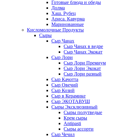
Готовые блюда и обеды
Долма
Хаш. Рубец
Ариса. Кавурма
Маринованные
Кисломолочные Продукты
Сыры
Сыр Чанах
Сыр Чанах в ведре
Сыр Чанах Экокат
Сыр Лори
Сыр Лори Премиум
Сыр Лори Экокат
Сыр Лори разный
Сыр Качотта
Сыр Овечий
Сыр Козий
Сыр в Керамике
Сыр ЭКОТАВУШ
Сыры Эксклюзивный
Сыры полутведые
Крем сыры
Antipasti
Сыры ассорти
Сыр Чечил