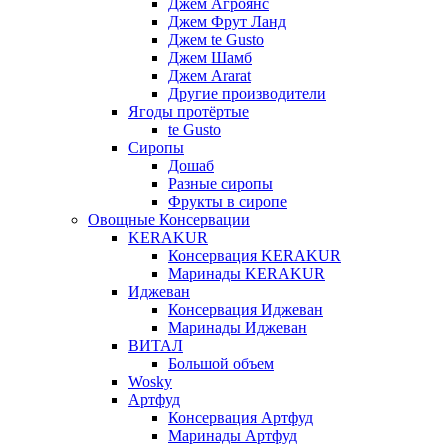
Джем Агроянс
Джем Фрут Ланд
Джем te Gusto
Джем Шамб
Джем Ararat
Другие производители
Ягоды протёртые
te Gusto
Сиропы
Дошаб
Разные сиропы
Фрукты в сиропе
Овощные Консервации
KERAKUR
Консервация KERAKUR
Маринады KERAKUR
Иджеван
Консервация Иджеван
Маринады Иджеван
ВИТАЛ
Большой объем
Wosky
Артфуд
Консервация Артфуд
Маринады Артфуд