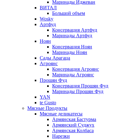
Маринады Иджеван
ВИТАЛ
Большой объем
Wosky
Артфуд
Консервация Артфуд
Маринады Артфуд
Ноян
Консервация Ноян
Маринады Ноян
Сады Арагаца
Агроянс
Консервация Агроянс
Маринады Агроянс
Прошян Фуд
Консервация Прошян Фуд
Маринады Прошян Фуд
YAN
te Gusto
Мясные Продукты
Мясные деликатесы
Армянская Бастурма
Армянский Суджух
Армянская Колбаса
Нарезки