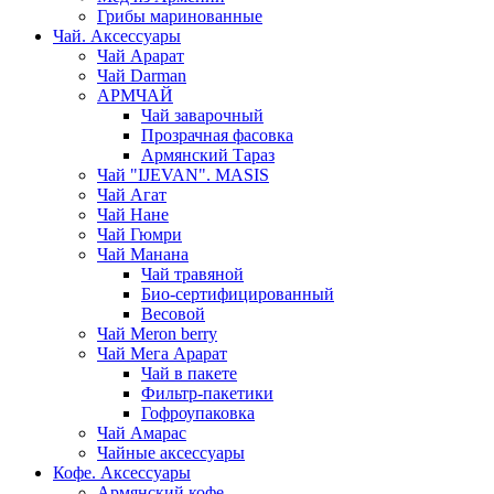
Грибы маринованные
Чай. Аксессуары
Чай Арарат
Чай Darman
АРМЧАЙ
Чай заварочный
Прозрачная фасовка
Армянский Тараз
Чай "IJEVAN". MASIS
Чай Агат
Чай Нане
Чай Гюмри
Чай Манана
Чай травяной
Био-сертифицированный
Весовой
Чай Meron berry
Чай Мега Арарат
Чай в пакете
Фильтр-пакетики
Гофроупаковка
Чай Амарас
Чайные аксессуары
Кофе. Аксессуары
Армянский кофе