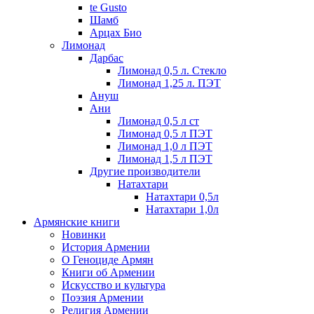
te Gusto
Шамб
Арцах Био
Лимонад
Дарбас
Лимонад 0,5 л. Стекло
Лимонад 1,25 л. ПЭТ
Ануш
Ани
Лимонад 0,5 л ст
Лимонад 0,5 л ПЭТ
Лимонад 1,0 л ПЭТ
Лимонад 1,5 л ПЭТ
Другие производители
Натахтари
Натахтари 0,5л
Натахтари 1,0л
Армянские книги
Новинки
История Армении
О Геноциде Армян
Книги об Армении
Иcкусство и культура
Поэзия Армении
Религия Армении