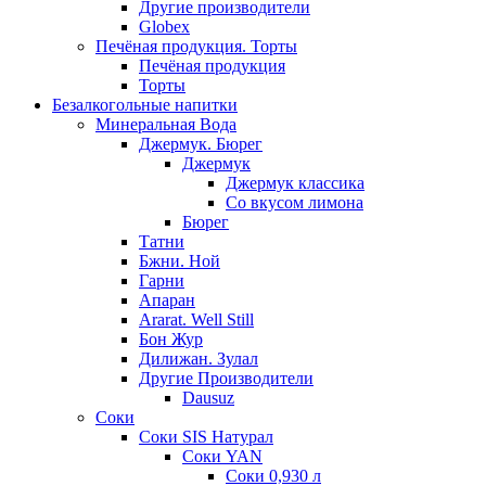
Другие производители
Globex
Печёная продукция. Торты
Печёная продукция
Торты
Безалкогольные напитки
Минеральная Вода
Джермук. Бюрег
Джермук
Джермук классика
Со вкусом лимона
Бюрег
Татни
Бжни. Ной
Гарни
Апаран
Ararat. Well Still
Бон Жур
Дилижан. Зулал
Другие Производители
Dausuz
Соки
Соки SIS Натурал
Соки YAN
Соки 0,930 л