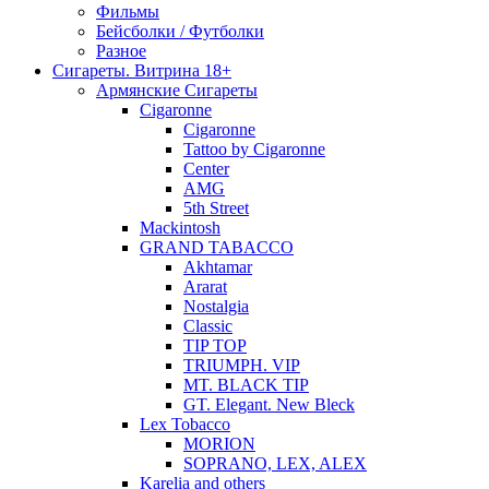
Фильмы
Бейсболки / Футболки
Разное
Сигареты. Витрина 18+
Армянские Сигареты
Cigaronne
Cigaronne
Tattoo by Cigaronne
Center
AMG
5th Street
Mackintosh
GRAND TABACCO
Akhtamar
Ararat
Nostalgia
Classic
TIP TOP
TRIUMPH. VIP
MT. BLACK TIP
GT. Elegant. New Bleck
Lex Tobacco
MORION
SOPRANO, LEX, ALEX
Karelia and others