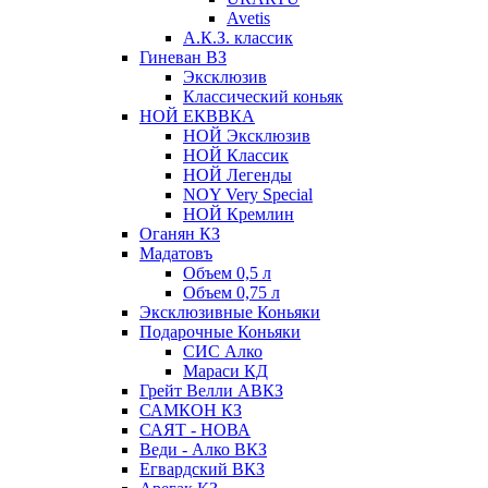
Avetis
А.К.З. классик
Гиневан ВЗ
Эксклюзив
Классический коньяк
НОЙ ЕКВВКА
НОЙ Эксклюзив
НОЙ Классик
НОЙ Легенды
NOY Very Speсial
НОЙ Кремлин
Оганян КЗ
Мадатовъ
Объем 0,5 л
Объем 0,75 л
Эксклюзивные Коньяки
Подарочные Коньяки
СИС Алко
Мараси КД
Грейт Велли АВКЗ
САМКОН КЗ
САЯТ - НОВА
Веди - Алко ВКЗ
Егвардский ВКЗ