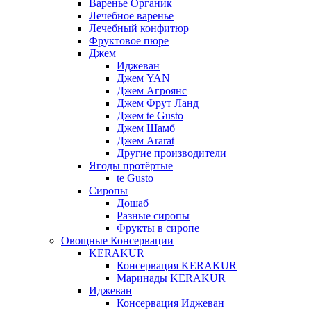
Варенье Органик
Лечебное варенье
Лечебный конфитюр
Фруктовое пюре
Джем
Иджеван
Джем YAN
Джем Агроянс
Джем Фрут Ланд
Джем te Gusto
Джем Шамб
Джем Ararat
Другие производители
Ягоды протёртые
te Gusto
Сиропы
Дошаб
Разные сиропы
Фрукты в сиропе
Овощные Консервации
KERAKUR
Консервация KERAKUR
Маринады KERAKUR
Иджеван
Консервация Иджеван