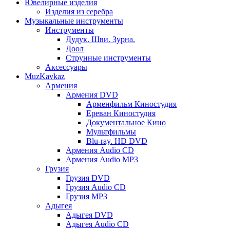
Ювелирные изделия
Изделия из серебра
Музыкальные инструменты
Инструменты
Дудук. Шви. Зурна.
Доол
Струнные инструменты
Аксессуары
MuzKavkaz
Армения
Армения DVD
Арменфильм Киностудия
Ереван Киностудия
Документальное Кино
Мультфильмы
Blu-ray. HD DVD
Армения Audio CD
Армения Audio MP3
Грузия
Грузия DVD
Грузия Audio CD
Грузия MP3
Адыгея
Адыгея DVD
Адыгея Audio CD