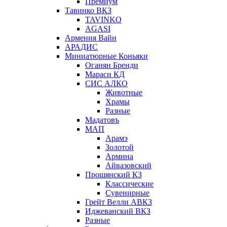
Премиум
Тавинко ВКЗ
TAVINKO
AGASI
Армения Вайн
АРАДИС
Миниатюрные Коньяки
Оганян Бренди
Мараси КД
СИС АЛКО
Животные
Храмы
Разные
Мадатовъ
МАП
Арамэ
Золотой
Армина
Айвазовский
Прошянский КЗ
Классические
Сувенирные
Грейт Велли АВКЗ
Иджеванский ВКЗ
Разные