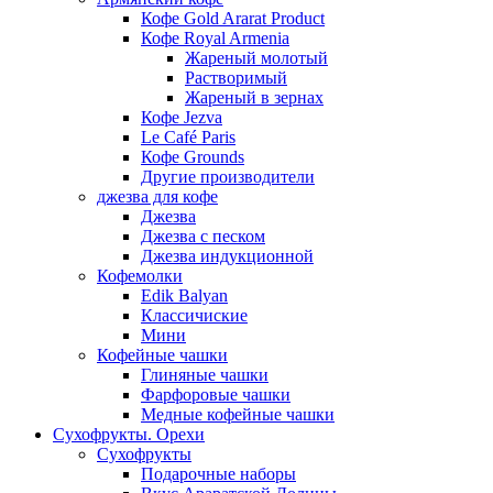
Кофе Gold Ararat Product
Кофе Royal Armenia
Жареный молотый
Растворимый
Жареный в зернах
Кофе Jezva
Le Café Paris
Кофе Grounds
Другие производители
джезва для кофе
Джезва
Джезва с песком
Джезва индукционной
Кофемолки
Edik Balyan
Классичиские
Мини
Кофейные чашки
Глиняные чашки
Фарфоровые чашки
Медные кофейные чашки
Сухофрукты. Орехи
Сухофрукты
Подарочные наборы