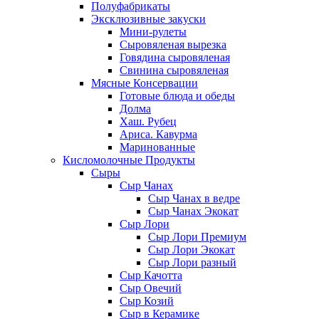
Полуфабрикаты
Эксклюзивные закуски
Мини-рулеты
Сыровяленая вырезка
Говядина сыровяленая
Свинина сыровяленая
Мясные Консервации
Готовые блюда и обеды
Долма
Хаш. Рубец
Ариса. Кавурма
Маринованные
Кисломолочные Продукты
Сыры
Сыр Чанах
Сыр Чанах в ведре
Сыр Чанах Экокат
Сыр Лори
Сыр Лори Премиум
Сыр Лори Экокат
Сыр Лори разный
Сыр Качотта
Сыр Овечий
Сыр Козий
Сыр в Керамике