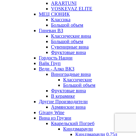
ARARTUNI
VOSKEVAZ ELITE
МЕЦ СЮНИК
Классика
Большой объем
Гиневан ВЗ
Классические вина
Большой объем
Сувенирные вина
Фруктовые вина
Гордость Нации
Вайк Груп
Веди - Алко ВКЗ
Виноградные вина
Классические
Большой объем
Фруктовые вина
В керамике
Другие Производители
Армянские вина
Givany Wine
Вина из Грузии
Кварельский Погреб
Киндзмараули
Киндзмараули 0,75л