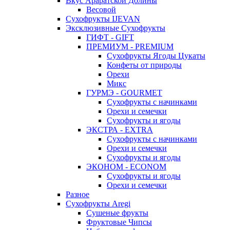
Вкус Араратской Долины
Весовой
Сухофрукты IJEVAN
Эксклюзивные Сухофрукты
ГИФТ - GIFT
ПРЕМИУМ - PREMIUM
Сухофрукты Ягоды Цукаты
Конфеты от природы
Орехи
Микс
ГУРМЭ - GOURMET
Сухофрукты с начинками
Орехи и семечки
Сухофрукты и ягоды
ЭКСТРА - EXTRA
Сухофрукты с начинками
Орехи и семечки
Сухофрукты и ягоды
ЭКОНОМ - ECONOM
Сухофрукты и ягоды
Орехи и семечки
Разное
Сухофрукты Aregi
Сушеные фрукты
Фруктовые Чипсы