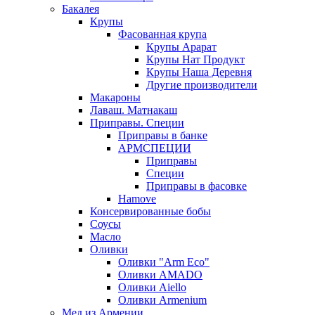
Бакалея
Крупы
Фасованная крупа
Крупы Арарат
Крупы Нат Продукт
Крупы Наша Деревня
Другие производители
Макароны
Лаваш. Матнакаш
Приправы. Специи
Приправы в банке
АРМСПЕЦИИ
Приправы
Специи
Приправы в фасовке
Hamove
Консервированные бобы
Соусы
Масло
Оливки
Оливки "Arm Eco"
Оливки AMADO
Оливки Aiello
Оливки Armenium
Мед из Армении