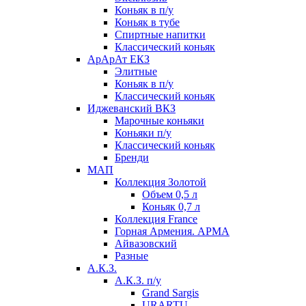
Коньяк в п/у
Коньяк в тубе
Спиртные напитки
Классический коньяк
АрАрАт ЕКЗ
Элитные
Коньяк в п/у
Классический коньяк
Иджеванский ВКЗ
Марочные коньяки
Коньяки п/у
Классический коньяк
Бренди
МАП
Коллекция Золотой
Объем 0,5 л
Коньяк 0,7 л
Коллекция France
Горная Армения. АРМА
Айвазовский
Разные
А.К.З.
А.К.З. п/у
Grand Sargis
URARTU