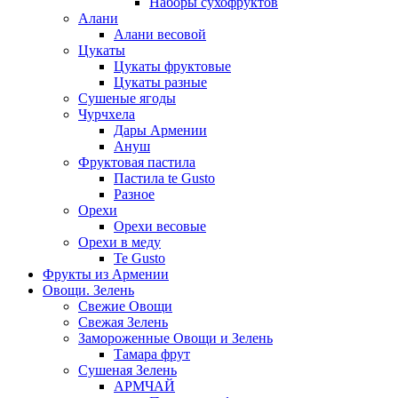
Наборы сухофруктов
Алани
Алани весовой
Цукаты
Цукаты фруктовые
Цукаты разные
Сушеные ягоды
Чурчхела
Дары Армении
Ануш
Фруктовая пастила
Пастила te Gusto
Разное
Орехи
Орехи весовые
Орехи в меду
Te Gusto
Фрукты из Армении
Овощи. Зелень
Свежие Овощи
Свежая Зелень
Замороженные Овощи и Зелень
Тамара фрут
Сушеная Зелень
АРМЧАЙ