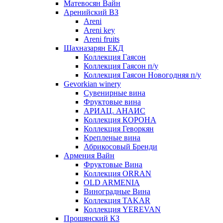
Матевосян Вайн
Аренийский ВЗ
Areni
Areni key
Areni fruits
Шахназарян ЕКД
Коллекция Гаясон
Коллекция Гаясон п/у
Коллекция Гаясон Новогодняя п/у
Gevorkian winery
Сувенирные вина
Фруктовые вина
АРИАЦ. АНАИС
Коллекция КОРОНА
Коллекция Геворкян
Крепленые вина
Абрикосовый Бренди
Армения Вайн
Фруктовые Вина
Коллекция ORRAN
OLD ARMENIA
Виноградные Вина
Коллекция TAKAR
Коллекция YEREVAN
Прошянский КЗ