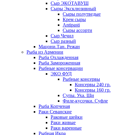
Сыр ЭКОТАВУШ
Сыры Эксклюзивный
Сыры полутведые
Крем сыры
Antipasti
Сыры ассорти
Сыр Чечил
Сыр разный
Мацони.Тан. Режан
Рыба из Армении
Рыба Охлажденная
Рыба Замороженная
Рыбные консервации
ЭКО ФУД
Рыбные консервы
Консервы 240 гр.
Консервы 160 гр.
Супы. Уха. Щи
Филе-кусочки. Суфле
Рыба Копченая
Раки Севанские
Раковые шейки
Раки живые
Раки варенные
Рыбная Икра