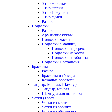
Этно жилетки
Этно шапки
Этно Подушки
Этно сумки
Разное
Подвески
Разное
Армянские буквы
Подвески маски
Подвески в машину
Подвески из дерева
Подвески из кости
Подвески из эбонита
Подвески Ностальгия
Браслеты
Разное
Браслеты из бисера
Кожаные браслеты
Тандыр, Мангал, Шампура
Тандыр, мангал
Шампура для шашлыка
Четки (Тзбех)
Четки из кости
Четки из эбонита
Четки из обсидиана