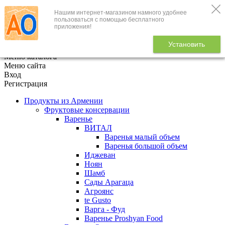
Нашим интернет-магазином намного удобнее
+7 (495) 646-888-1
пользоваться с помощью бесплатного
приложения!
В корзине
0
товаров
Установить
x
Меню каталога
Меню сайта
Вход
Регистрация
Продукты из Армении
Фруктовые консервации
Варенье
ВИТАЛ
Варенья малый объем
Варенья большой объем
Иджеван
Ноян
Шамб
Сады Арагаца
Агроянс
te Gusto
Варга - Фуд
Варенье Proshyan Food