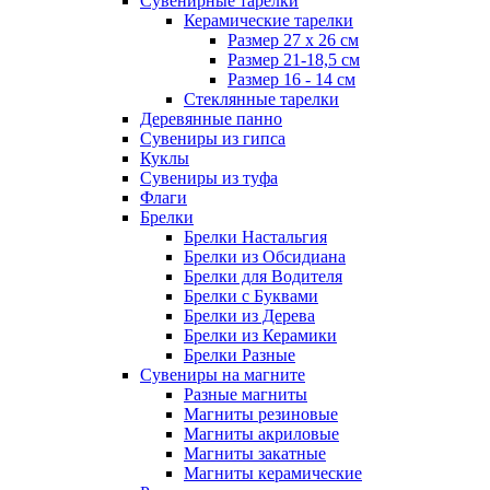
Сувенирные тарелки
Керамические тарелки
Размер 27 х 26 см
Размер 21-18,5 см
Размер 16 - 14 см
Стеклянные тарелки
Деревянные панно
Сувениры из гипса
Куклы
Сувениры из туфа
Флаги
Брелки
Брелки Настальгия
Брелки из Обсидиана
Брелки для Водителя
Брелки с Буквами
Брелки из Дерева
Брелки из Керамики
Брелки Разные
Сувениры на магните
Разные магниты
Магниты резиновые
Магниты акриловые
Магниты закатные
Магниты керамические