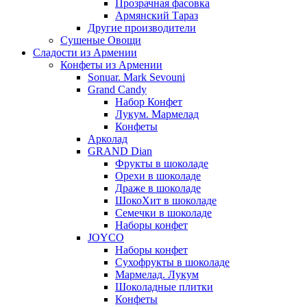
Прозрачная фасовка
Армянский Тараз
Другие производители
Сушеные Овощи
Сладости из Армении
Конфеты из Армении
Sonuar. Mark Sevouni
Grand Candy
Набор Конфет
Лукум. Мармелад
Конфеты
Арколад
GRAND Dian
Фрукты в шоколаде
Орехи в шоколаде
Драже в шоколаде
ШокоХит в шоколаде
Семечки в шоколаде
Наборы конфет
JOYCO
Наборы конфет
Сухофрукты в шоколаде
Мармелад. Лукум
Шоколадные плитки
Конфеты