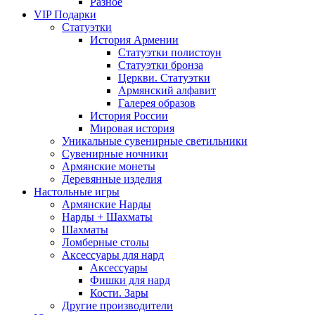
Разное
VIP Подарки
Статуэтки
История Армении
Статуэтки полистоун
Статуэтки бронза
Церкви. Статуэтки
Армянский алфавит
Галерея образов
История России
Мировая история
Уникальные сувенирные светильники
Сувенирные ночники
Армянские монеты
Деревянные изделия
Настольные игры
Армянские Нарды
Нарды + Шахматы
Шахматы
Ломберные столы
Аксессуары для нард
Аксессуары
Фишки для нард
Кости. Зары
Другие производители