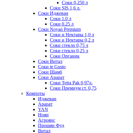
Соки 0,250 л
Соки SIS 1,6 л.
Соки Иджеван
Соки 1.0 л
Соки 0.25 л
Соки Noyan Premium
Соки и Нектары 1,0 л
Соки и Нектары 0,2 л
Соки стекло 0,75 л
Соки стекло 0,25 л
Соки Органик
Соки Витал
Соки te Gusto
Соки Шамб
Соки Арарат
Соки Tetra Pak 0,97л.
Соки Премиум ст. 0,75
Компоты
Иджеван
Арарат
YAN
Ноян
Агроянс
Прошян Фуд
Витал