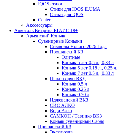
IQOS стики
Стики для IQOS ILUMA
Стики для IQOS
Сenter
Акссессуары
Алкоголь Витрина ЕГАИС 18+
Армянский Коньяк
Сувенирные Коньяки
Символы Нового 2026 Года
Прошянский КЗ
Элитные
Коньяк 5 лет 0,5 л., 0,33 л
Коньяк 5 лет 0,18 л., 0,25 л.
Коньяк 7 лет 0,5 л., 0,33 л
Шахназарян ВКД
Коньяк 0,5 л
Коньяк 0,25 л
Коньяк 0,70 л
Иджеванский ВКЗ
СИС АЛКО
Веди Алко
САМКОН / Тавинко ВКЗ
Коньяк сувенирный Сабля
Прошянский КЗ
Эксклюзив