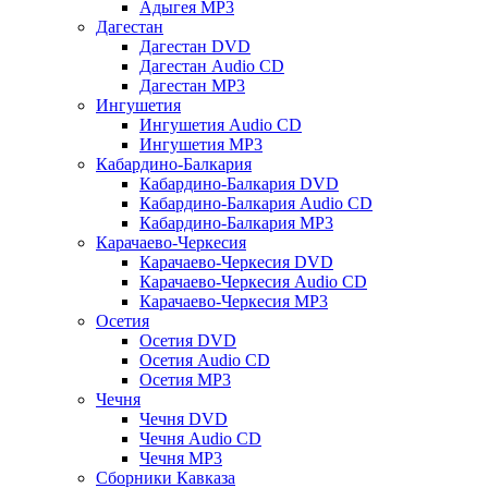
Адыгея MP3
Дагестан
Дагестан DVD
Дагестан Audio CD
Дагестан MP3
Ингушетия
Ингушетия Audio CD
Ингушетия MP3
Кабардино-Балкария
Кабардино-Балкария DVD
Кабардино-Балкария Audio CD
Кабардино-Балкария MP3
Карачаево-Черкесия
Карачаево-Черкесия DVD
Карачаево-Черкесия Audio CD
Карачаево-Черкесия MP3
Осетия
Осетия DVD
Осетия Audio CD
Осетия MP3
Чечня
Чечня DVD
Чечня Audio CD
Чечня MP3
Сборники Кавказа