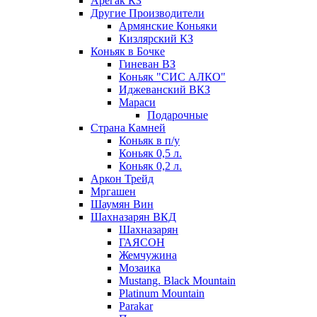
Арегак КЗ
Другие Производители
Армянские Коньяки
Кизлярский КЗ
Коньяк в Бочке
Гиневан ВЗ
Коньяк "СИС АЛКО"
Иджеванский ВКЗ
Мараси
Подарочные
Страна Камней
Коньяк в п/у
Коньяк 0,5 л.
Коньяк 0,2 л.
Аркон Трейд
Мргашен
Шаумян Вин
Шахназарян ВКД
Шахназарян
ГАЯСОН
Жемчужина
Мозаика
Mustang. Black Mountain
Platinum Mountain
Parakar