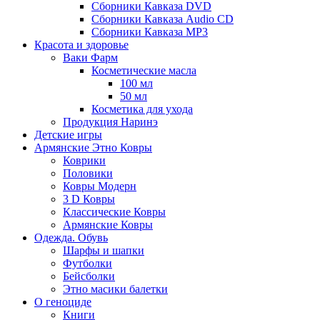
Сборники Кавказа DVD
Сборники Кавказа Audio CD
Сборники Кавказа MP3
Красота и здоровье
Ваки Фарм
Косметические масла
100 мл
50 мл
Косметика для ухода
Продукция Наринэ
Детские игры
Армянские Этно Ковры
Коврики
Половики
Ковры Модерн
3 D Ковры
Классические Ковры
Армянские Ковры
Одежда. Обувь
Шарфы и шапки
Футболки
Бейсболки
Этно масики балетки
О геноциде
Книги