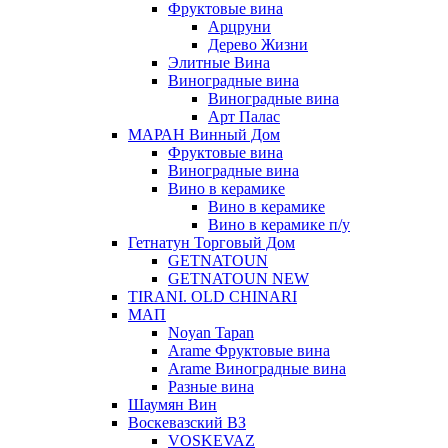
Фруктовые вина
Арцруни
Дерево Жизни
Элитные Вина
Виноградные вина
Виноградные вина
Арт Палас
МАРАН Винный Дом
Фруктовые вина
Виноградные вина
Вино в керамике
Вино в керамике
Вино в керамике п/у
Гетнатун Торговый Дом
GETNATOUN
GETNATOUN NEW
TIRANI. OLD CHINARI
МАП
Noyan Tapan
Arame Фруктовые вина
Arame Виноградные вина
Разные вина
Шаумян Вин
Воскевазский ВЗ
VOSKEVAZ