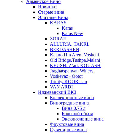
Армянское Вино
Новинки
Старые вина
Элитные Вина
KARAS
Karas
Karas New
ZORAH
ALLURIA. TAKRI.
BERDASHEN
Kataro.Hin Areni.Voskeni
Old Bridge.Tushpa.Malani
KEUSH. Z’art. KOUASH
Jraghatspanyan Winery
Voskevaz - Qotot
Trinity. KOOR. Jan
VAN ARDI
Иджеванский ВКЗ
Коллекционные вина
Виноградные вина
Вина 0,75 л
Большой объем
Эксклюзивные вина
Фруктовые вина
Cувенирные вина