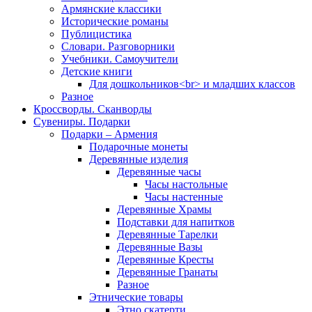
Армянские классики
Исторические романы
Публицистика
Словари. Разговорники
Учебники. Самоучители
Детские книги
Для дошкольников<br> и младших классов
Разное
Кроссворды. Сканворды
Сувениры. Подарки
Подарки – Армения
Подарочные монеты
Деревянные изделия
Деревянные часы
Часы настольные
Часы настенные
Деревянные Храмы
Подставки для напитков
Деревянные Тарелки
Деревянные Вазы
Деревянные Кресты
Деревянные Гранаты
Разное
Этнические товары
Этно скатерти