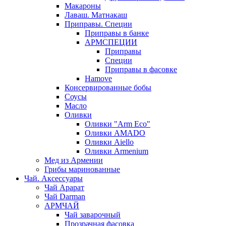
Макароны
Лаваш. Матнакаш
Приправы. Специи
Приправы в банке
АРМСПЕЦИИ
Приправы
Специи
Приправы в фасовке
Hamove
Консервированные бобы
Соусы
Масло
Оливки
Оливки "Arm Eco"
Оливки AMADO
Оливки Aiello
Оливки Armenium
Мед из Армении
Грибы маринованные
Чай. Аксессуары
Чай Арарат
Чай Darman
АРМЧАЙ
Чай заварочный
Прозрачная фасовка