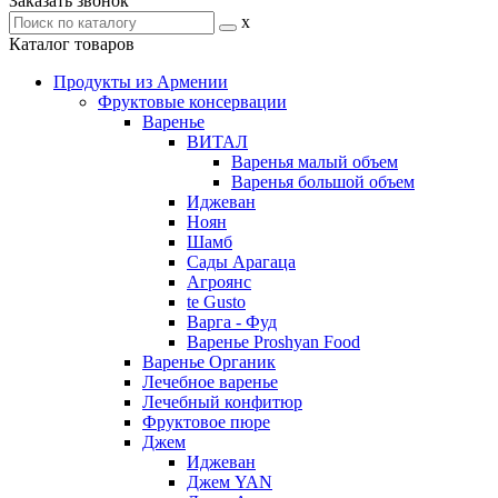
Заказать звонок
x
Каталог товаров
Продукты из Армении
Фруктовые консервации
Варенье
ВИТАЛ
Варенья малый объем
Варенья большой объем
Иджеван
Ноян
Шамб
Сады Арагаца
Агроянс
te Gusto
Варга - Фуд
Варенье Proshyan Food
Варенье Органик
Лечебное варенье
Лечебный конфитюр
Фруктовое пюре
Джем
Иджеван
Джем YAN