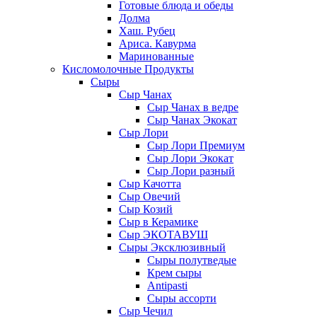
Готовые блюда и обеды
Долма
Хаш. Рубец
Ариса. Кавурма
Маринованные
Кисломолочные Продукты
Сыры
Сыр Чанах
Сыр Чанах в ведре
Сыр Чанах Экокат
Сыр Лори
Сыр Лори Премиум
Сыр Лори Экокат
Сыр Лори разный
Сыр Качотта
Сыр Овечий
Сыр Козий
Сыр в Керамике
Сыр ЭКОТАВУШ
Сыры Эксклюзивный
Сыры полутведые
Крем сыры
Antipasti
Сыры ассорти
Сыр Чечил