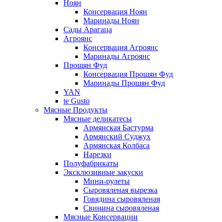
Ноян
Консервация Ноян
Маринады Ноян
Сады Арагаца
Агроянс
Консервация Агроянс
Маринады Агроянс
Прошян Фуд
Консервация Прошян Фуд
Маринады Прошян Фуд
YAN
te Gusto
Мясные Продукты
Мясные деликатесы
Армянская Бастурма
Армянский Суджух
Армянская Колбаса
Нарезки
Полуфабрикаты
Эксклюзивные закуски
Мини-рулеты
Сыровяленая вырезка
Говядина сыровяленая
Свинина сыровяленая
Мясные Консервации