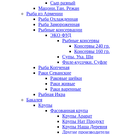
Сыр разный
Мацони.Тан. Режан
Рыба из Армении
Рыба Охлажденная
Рыба Замороженная
Рыбные консервации
ЭКО ФУД
Рыбные консервы
Консервы 240 гр.
Консервы 160 гр.
Супы. Уха. Щи
Филе-кусочки. Суфле
Рыба Копченая
Раки Севанские
Раковые шейки
Раки живые
Раки варенные
Рыбная Икра
Бакалея
Крупы
Фасованная крупа
Крупы Арарат
Крупы Нат Продукт
Крупы Наша Деревня
Другие производители