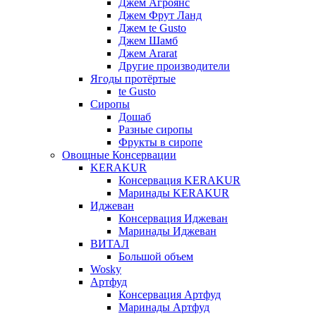
Джем Агроянс
Джем Фрут Ланд
Джем te Gusto
Джем Шамб
Джем Ararat
Другие производители
Ягоды протёртые
te Gusto
Сиропы
Дошаб
Разные сиропы
Фрукты в сиропе
Овощные Консервации
KERAKUR
Консервация KERAKUR
Маринады KERAKUR
Иджеван
Консервация Иджеван
Маринады Иджеван
ВИТАЛ
Большой объем
Wosky
Артфуд
Консервация Артфуд
Маринады Артфуд