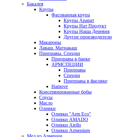
Бакалея
Крупы
Фасованная крупа
Крупы Арарат
Крупы Нат Продукт
Крупы Наша Деревня
Другие производители
Макароны
Лаваш. Матнакаш
Приправы. Специи
Приправы в банке
АРМСПЕЦИИ
Приправы
Специи
Приправы в фасовке
Hamove
Консервированные бобы
Соусы
Масло
Оливки
Оливки "Arm Eco"
Оливки AMADO
Оливки Aiello
Оливки Armenium
Мед из Армении