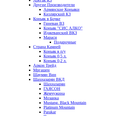
Арегак КЗ
Другие Производители
Армянские Коньяки
Кизлярский КЗ
Коньяк в Бочке
Гиневан ВЗ
Коньяк "СИС АЛКО"
Иджеванский ВКЗ
Мараси
Подарочные
Страна Камней
Коньяк в п/у
Коньяк 0,5 л.
Коньяк 0,2 л.
Аркон Трейд
Мргашен
Шаумян Вин
Шахназарян ВКД
Шахназарян
ГАЯСОН
Жемчужина
Мозаика
Mustang. Black Mountain
Platinum Mountain
Parakar