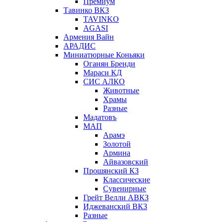
Премиум
Тавинко ВКЗ
TAVINKO
AGASI
Армения Вайн
АРАДИС
Миниатюрные Коньяки
Оганян Бренди
Мараси КД
СИС АЛКО
Животные
Храмы
Разные
Мадатовъ
МАП
Арамэ
Золотой
Армина
Айвазовский
Прошянский КЗ
Классические
Сувенирные
Грейт Велли АВКЗ
Иджеванский ВКЗ
Разные