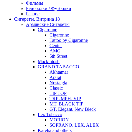
Фильмы
Бейсболки / Футболки
Разное
Сигареты. Витрина 18+
Армянские Сигареты
Cigaronne
Cigaronne
Tattoo by Cigaronne
Center
AMG
5th Street
Mackintosh
GRAND TABACCO
Akhtamar
Ararat
Nostalgia
Classic
TIP TOP
TRIUMPH. VIP
MT. BLACK TIP
GT. Elegant. New Bleck
Lex Tobacco
MORION
SOPRANO, LEX, ALEX
Karelia and others