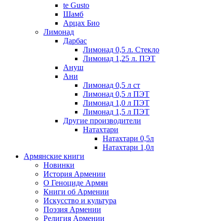
te Gusto
Шамб
Арцах Био
Лимонад
Дарбас
Лимонад 0,5 л. Стекло
Лимонад 1,25 л. ПЭТ
Ануш
Ани
Лимонад 0,5 л ст
Лимонад 0,5 л ПЭТ
Лимонад 1,0 л ПЭТ
Лимонад 1,5 л ПЭТ
Другие производители
Натахтари
Натахтари 0,5л
Натахтари 1,0л
Армянские книги
Новинки
История Армении
О Геноциде Армян
Книги об Армении
Иcкусство и культура
Поэзия Армении
Религия Армении