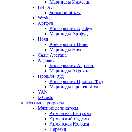
Маринады Иджеван
ВИТАЛ
Большой объем
Wosky
Артфуд
Консервация Артфуд
Маринады Артфуд
Ноян
Консервация Ноян
Маринады Ноян
Сады Арагаца
Агроянс
Консервация Агроянс
Маринады Агроянс
Прошян Фуд
Консервация Прошян Фуд
Маринады Прошян Фуд
YAN
te Gusto
Мясные Продукты
Мясные деликатесы
Армянская Бастурма
Армянский Суджух
Армянская Колбаса
Нарезки