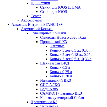
IQOS стики
Стики для IQOS ILUMA
Стики для IQOS
Сenter
Акссессуары
Алкоголь Витрина ЕГАИС 18+
Армянский Коньяк
Сувенирные Коньяки
Символы Нового 2026 Года
Прошянский КЗ
Элитные
Коньяк 5 лет 0,5 л., 0,33 л
Коньяк 5 лет 0,18 л., 0,25 л.
Коньяк 7 лет 0,5 л., 0,33 л
Шахназарян ВКД
Коньяк 0,5 л
Коньяк 0,25 л
Коньяк 0,70 л
Иджеванский ВКЗ
СИС АЛКО
Веди Алко
САМКОН / Тавинко ВКЗ
Коньяк сувенирный Сабля
Прошянский КЗ
Эксклюзив