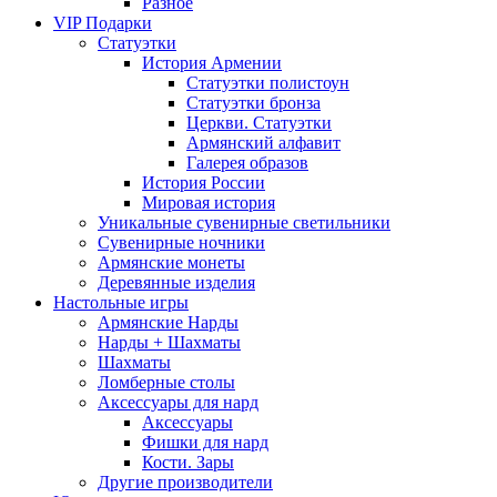
Разное
VIP Подарки
Статуэтки
История Армении
Статуэтки полистоун
Статуэтки бронза
Церкви. Статуэтки
Армянский алфавит
Галерея образов
История России
Мировая история
Уникальные сувенирные светильники
Сувенирные ночники
Армянские монеты
Деревянные изделия
Настольные игры
Армянские Нарды
Нарды + Шахматы
Шахматы
Ломберные столы
Аксессуары для нард
Аксессуары
Фишки для нард
Кости. Зары
Другие производители