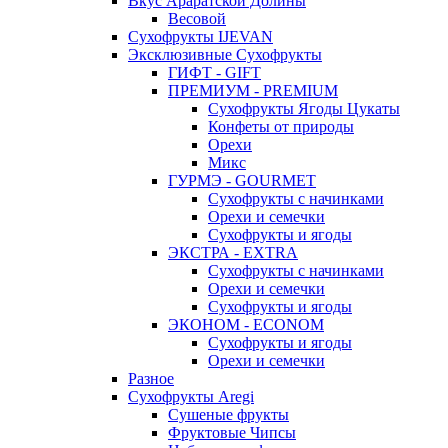
Вкус Араратской Долины
Весовой
Сухофрукты IJEVAN
Эксклюзивные Сухофрукты
ГИФТ - GIFT
ПРЕМИУМ - PREMIUM
Сухофрукты Ягоды Цукаты
Конфеты от природы
Орехи
Микс
ГУРМЭ - GOURMET
Сухофрукты с начинками
Орехи и семечки
Сухофрукты и ягоды
ЭКСТРА - EXTRA
Сухофрукты с начинками
Орехи и семечки
Сухофрукты и ягоды
ЭКОНОМ - ECONOM
Сухофрукты и ягоды
Орехи и семечки
Разное
Сухофрукты Aregi
Сушеные фрукты
Фруктовые Чипсы