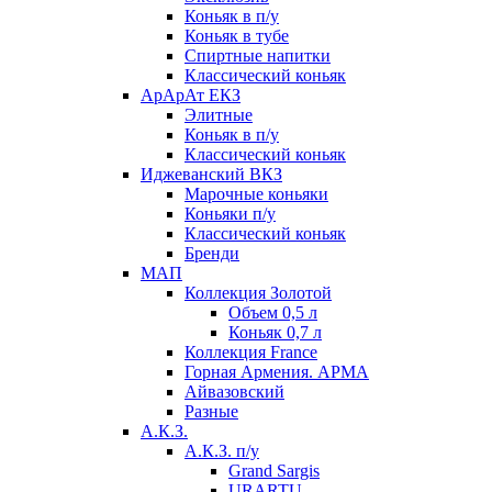
Коньяк в п/у
Коньяк в тубе
Спиртные напитки
Классический коньяк
АрАрАт ЕКЗ
Элитные
Коньяк в п/у
Классический коньяк
Иджеванский ВКЗ
Марочные коньяки
Коньяки п/у
Классический коньяк
Бренди
МАП
Коллекция Золотой
Объем 0,5 л
Коньяк 0,7 л
Коллекция France
Горная Армения. АРМА
Айвазовский
Разные
А.К.З.
А.К.З. п/у
Grand Sargis
URARTU