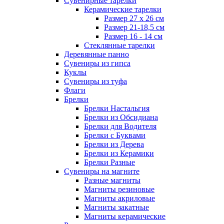
Сувенирные тарелки
Керамические тарелки
Размер 27 х 26 см
Размер 21-18,5 см
Размер 16 - 14 см
Стеклянные тарелки
Деревянные панно
Сувениры из гипса
Куклы
Сувениры из туфа
Флаги
Брелки
Брелки Настальгия
Брелки из Обсидиана
Брелки для Водителя
Брелки с Буквами
Брелки из Дерева
Брелки из Керамики
Брелки Разные
Сувениры на магните
Разные магниты
Магниты резиновые
Магниты акриловые
Магниты закатные
Магниты керамические