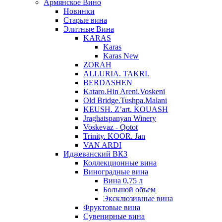
Армянское Вино
Новинки
Старые вина
Элитные Вина
KARAS
Karas
Karas New
ZORAH
ALLURIA. TAKRI.
BERDASHEN
Kataro.Hin Areni.Voskeni
Old Bridge.Tushpa.Malani
KEUSH. Z’art. KOUASH
Jraghatspanyan Winery
Voskevaz - Qotot
Trinity. KOOR. Jan
VAN ARDI
Иджеванский ВКЗ
Коллекционные вина
Виноградные вина
Вина 0,75 л
Большой объем
Эксклюзивные вина
Фруктовые вина
Cувенирные вина