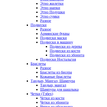
Этно жилетки
Этно шапки
Этно Подушки
Этно сумки
Разное
Подвески
Разное
Армянские буквы
Подвески маски
Подвески в машину
Подвески из дерева
Подвески из кости
Подвески из эбонита
Подвески Ностальгия
Браслеты
Разное
Браслеты из бисера
Кожаные браслеты
Тандыр, Мангал, Шампура
Тандыр, мангал
Шампура для шашлыка
Четки (Тзбех)
Четки из кости
Четки из эбонита
Четки из обсидиана