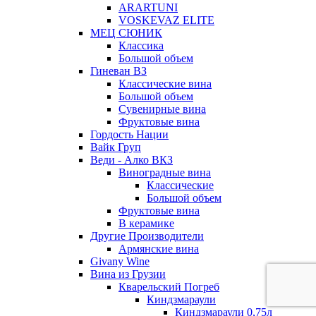
ARARTUNI
VOSKEVAZ ELITE
МЕЦ СЮНИК
Классика
Большой объем
Гиневан ВЗ
Классические вина
Большой объем
Сувенирные вина
Фруктовые вина
Гордость Нации
Вайк Груп
Веди - Алко ВКЗ
Виноградные вина
Классические
Большой объем
Фруктовые вина
В керамике
Другие Производители
Армянские вина
Givany Wine
Вина из Грузии
Кварельский Погреб
Киндзмараули
Киндзмараули 0,75л