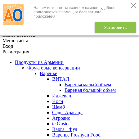
Нашим интернет-магазином намного удобнее
+7 (495) 646-888-1
пользоваться с помощью бесплатного
приложения!
В корзине
0
товаров
Установить
x
Меню каталога
Меню сайта
Вход
Регистрация
Продукты из Армении
Фруктовые консервации
Варенье
ВИТАЛ
Варенья малый объем
Варенья большой объем
Иджеван
Ноян
Шамб
Сады Арагаца
Агроянс
te Gusto
Варга - Фуд
Варенье Proshyan Food