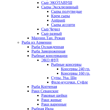
Сыр ЭКОТАВУШ
Сыры Эксклюзивный
Сыры полутведые
Крем сыры
Antipasti
Сыры ассорти
Сыр Чечил
Сыр разный
Мацони.Тан. Режан
Рыба из Армении
Рыба Охлажденная
Рыба Замороженная
Рыбные консервации
ЭКО ФУД
Рыбные консервы
Консервы 240 гр.
Консервы 160 гр.
Супы. Уха. Щи
Филе-кусочки. Суфле
Рыба Копченая
Раки Севанские
Раковые шейки
Раки живые
Раки варенные
Рыбная Икра