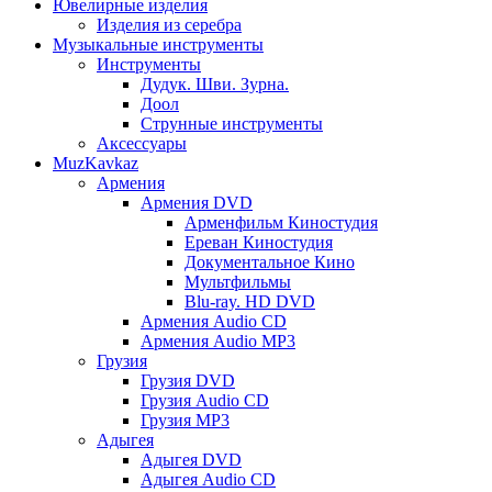
Ювелирные изделия
Изделия из серебра
Музыкальные инструменты
Инструменты
Дудук. Шви. Зурна.
Доол
Струнные инструменты
Аксессуары
MuzKavkaz
Армения
Армения DVD
Арменфильм Киностудия
Ереван Киностудия
Документальное Кино
Мультфильмы
Blu-ray. HD DVD
Армения Audio CD
Армения Audio MP3
Грузия
Грузия DVD
Грузия Audio CD
Грузия MP3
Адыгея
Адыгея DVD
Адыгея Audio CD