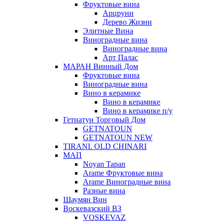
Фруктовые вина
Арцруни
Дерево Жизни
Элитные Вина
Виноградные вина
Виноградные вина
Арт Палас
МАРАН Винный Дом
Фруктовые вина
Виноградные вина
Вино в керамике
Вино в керамике
Вино в керамике п/у
Гетнатун Торговый Дом
GETNATOUN
GETNATOUN NEW
TIRANI. OLD CHINARI
МАП
Noyan Tapan
Arame Фруктовые вина
Arame Виноградные вина
Разные вина
Шаумян Вин
Воскевазский ВЗ
VOSKEVAZ