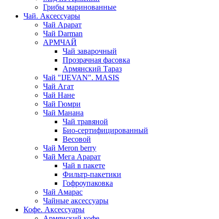
Грибы маринованные
Чай. Аксессуары
Чай Арарат
Чай Darman
АРМЧАЙ
Чай заварочный
Прозрачная фасовка
Армянский Тараз
Чай "IJEVAN". MASIS
Чай Агат
Чай Нане
Чай Гюмри
Чай Манана
Чай травяной
Био-сертифицированный
Весовой
Чай Meron berry
Чай Мега Арарат
Чай в пакете
Фильтр-пакетики
Гофроупаковка
Чай Амарас
Чайные аксессуары
Кофе. Аксессуары
Армянский кофе