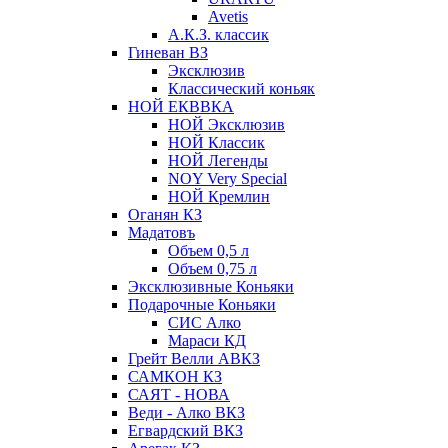
Avetis
А.К.З. классик
Гиневан ВЗ
Эксклюзив
Классический коньяк
НОЙ ЕКВВКА
НОЙ Эксклюзив
НОЙ Классик
НОЙ Легенды
NOY Very Speсial
НОЙ Кремлин
Оганян КЗ
Мадатовъ
Объем 0,5 л
Объем 0,75 л
Эксклюзивные Коньяки
Подарочные Коньяки
СИС Алко
Мараси КД
Грейт Велли АВКЗ
САМКОН КЗ
САЯТ - НОВА
Веди - Алко ВКЗ
Егвардский ВКЗ