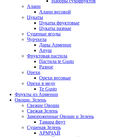
Наборы сухофруктов
Алани
Алани весовой
Цукаты
Цукаты фруктовые
Цукаты разные
Сушеные ягоды
Чурчхела
Дары Армении
Ануш
Фруктовая пастила
Пастила te Gusto
Разное
Орехи
Орехи весовые
Орехи в меду
Te Gusto
Фрукты из Армении
Овощи. Зелень
Свежие Овощи
Свежая Зелень
Замороженные Овощи и Зелень
Тамара фрут
Сушеная Зелень
АРМЧАЙ