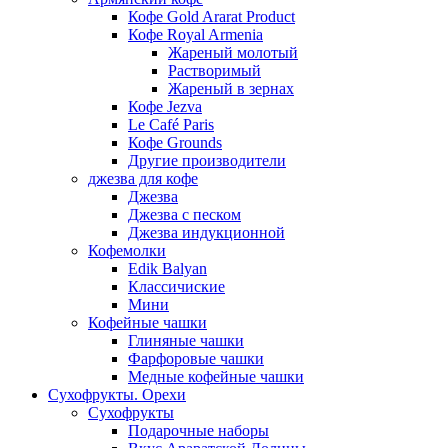
Кофе Gold Ararat Product
Кофе Royal Armenia
Жареный молотый
Растворимый
Жареный в зернах
Кофе Jezva
Le Café Paris
Кофе Grounds
Другие производители
джезва для кофе
Джезва
Джезва с песком
Джезва индукционной
Кофемолки
Edik Balyan
Классичиские
Мини
Кофейные чашки
Глиняные чашки
Фарфоровые чашки
Медные кофейные чашки
Сухофрукты. Орехи
Сухофрукты
Подарочные наборы