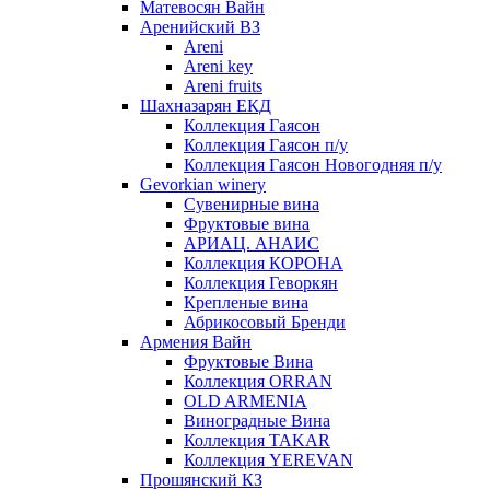
Матевосян Вайн
Аренийский ВЗ
Areni
Areni key
Areni fruits
Шахназарян ЕКД
Коллекция Гаясон
Коллекция Гаясон п/у
Коллекция Гаясон Новогодняя п/у
Gevorkian winery
Сувенирные вина
Фруктовые вина
АРИАЦ. АНАИС
Коллекция КОРОНА
Коллекция Геворкян
Крепленые вина
Абрикосовый Бренди
Армения Вайн
Фруктовые Вина
Коллекция ORRAN
OLD ARMENIA
Виноградные Вина
Коллекция TAKAR
Коллекция YEREVAN
Прошянский КЗ