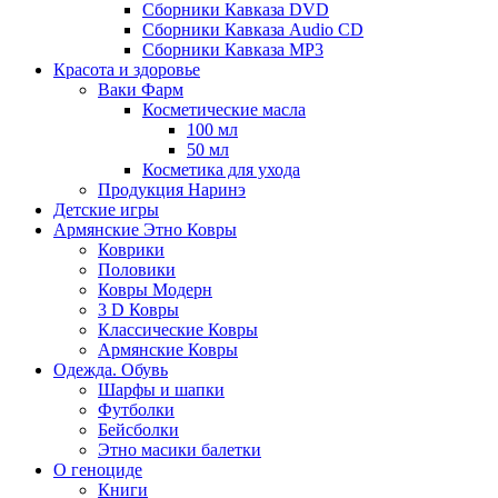
Сборники Кавказа DVD
Сборники Кавказа Audio CD
Сборники Кавказа MP3
Красота и здоровье
Ваки Фарм
Косметические масла
100 мл
50 мл
Косметика для ухода
Продукция Наринэ
Детские игры
Армянские Этно Ковры
Коврики
Половики
Ковры Модерн
3 D Ковры
Классические Ковры
Армянские Ковры
Одежда. Обувь
Шарфы и шапки
Футболки
Бейсболки
Этно масики балетки
О геноциде
Книги