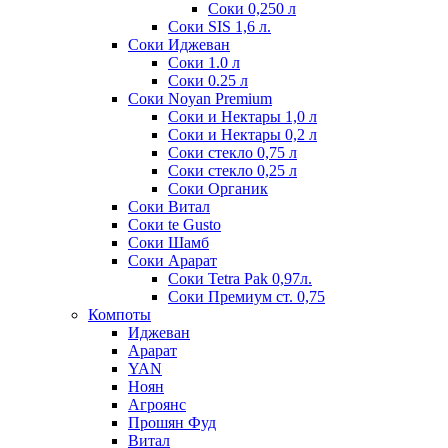
Соки 0,250 л
Соки SIS 1,6 л.
Соки Иджеван
Соки 1.0 л
Соки 0.25 л
Соки Noyan Premium
Соки и Нектары 1,0 л
Соки и Нектары 0,2 л
Соки стекло 0,75 л
Соки стекло 0,25 л
Соки Органик
Соки Витал
Соки te Gusto
Соки Шамб
Соки Арарат
Соки Tetra Pak 0,97л.
Соки Премиум ст. 0,75
Компоты
Иджеван
Арарат
YAN
Ноян
Агроянс
Прошян Фуд
Витал