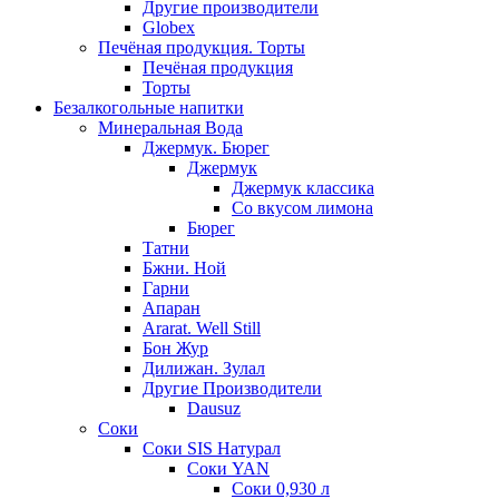
Другие производители
Globex
Печёная продукция. Торты
Печёная продукция
Торты
Безалкогольные напитки
Минеральная Вода
Джермук. Бюрег
Джермук
Джермук классика
Со вкусом лимона
Бюрег
Татни
Бжни. Ной
Гарни
Апаран
Ararat. Well Still
Бон Жур
Дилижан. Зулал
Другие Производители
Dausuz
Соки
Соки SIS Натурал
Соки YAN
Соки 0,930 л