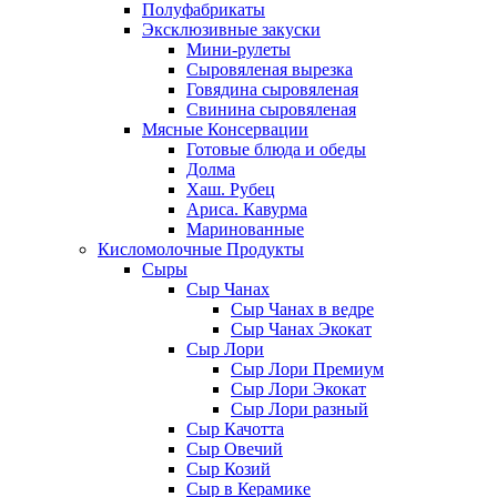
Полуфабрикаты
Эксклюзивные закуски
Мини-рулеты
Сыровяленая вырезка
Говядина сыровяленая
Свинина сыровяленая
Мясные Консервации
Готовые блюда и обеды
Долма
Хаш. Рубец
Ариса. Кавурма
Маринованные
Кисломолочные Продукты
Сыры
Сыр Чанах
Сыр Чанах в ведре
Сыр Чанах Экокат
Сыр Лори
Сыр Лори Премиум
Сыр Лори Экокат
Сыр Лори разный
Сыр Качотта
Сыр Овечий
Сыр Козий
Сыр в Керамике