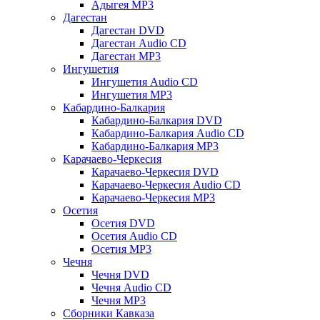
Адыгея MP3
Дагестан
Дагестан DVD
Дагестан Audio CD
Дагестан MP3
Ингушетия
Ингушетия Audio CD
Ингушетия MP3
Кабардино-Балкария
Кабардино-Балкария DVD
Кабардино-Балкария Audio CD
Кабардино-Балкария MP3
Карачаево-Черкесия
Карачаево-Черкесия DVD
Карачаево-Черкесия Audio CD
Карачаево-Черкесия MP3
Осетия
Осетия DVD
Осетия Audio CD
Осетия MP3
Чечня
Чечня DVD
Чечня Audio CD
Чечня MP3
Сборники Кавказа