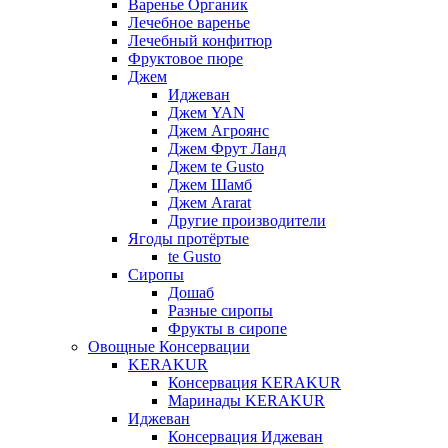
Варенье Органик
Лечебное варенье
Лечебный конфитюр
Фруктовое пюре
Джем
Иджеван
Джем YAN
Джем Агроянс
Джем Фрут Ланд
Джем te Gusto
Джем Шамб
Джем Ararat
Другие производители
Ягоды протёртые
te Gusto
Сиропы
Дошаб
Разные сиропы
Фрукты в сиропе
Овощные Консервации
KERAKUR
Консервация KERAKUR
Маринады KERAKUR
Иджеван
Консервация Иджеван