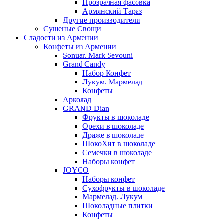
Прозрачная фасовка
Армянский Тараз
Другие производители
Сушеные Овощи
Сладости из Армении
Конфеты из Армении
Sonuar. Mark Sevouni
Grand Candy
Набор Конфет
Лукум. Мармелад
Конфеты
Арколад
GRAND Dian
Фрукты в шоколаде
Орехи в шоколаде
Драже в шоколаде
ШокоХит в шоколаде
Семечки в шоколаде
Наборы конфет
JOYCO
Наборы конфет
Сухофрукты в шоколаде
Мармелад. Лукум
Шоколадные плитки
Конфеты