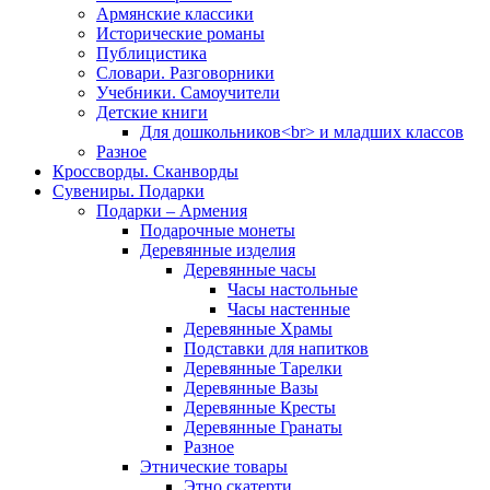
Армянские классики
Исторические романы
Публицистика
Словари. Разговорники
Учебники. Самоучители
Детские книги
Для дошкольников<br> и младших классов
Разное
Кроссворды. Сканворды
Сувениры. Подарки
Подарки – Армения
Подарочные монеты
Деревянные изделия
Деревянные часы
Часы настольные
Часы настенные
Деревянные Храмы
Подставки для напитков
Деревянные Тарелки
Деревянные Вазы
Деревянные Кресты
Деревянные Гранаты
Разное
Этнические товары
Этно скатерти