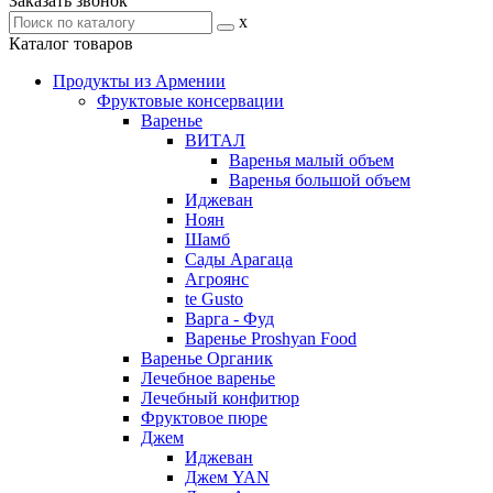
Заказать звонок
x
Каталог товаров
Продукты из Армении
Фруктовые консервации
Варенье
ВИТАЛ
Варенья малый объем
Варенья большой объем
Иджеван
Ноян
Шамб
Сады Арагаца
Агроянс
te Gusto
Варга - Фуд
Варенье Proshyan Food
Варенье Органик
Лечебное варенье
Лечебный конфитюр
Фруктовое пюре
Джем
Иджеван
Джем YAN