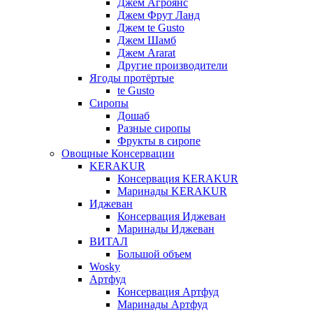
Джем Агроянс
Джем Фрут Ланд
Джем te Gusto
Джем Шамб
Джем Ararat
Другие производители
Ягоды протёртые
te Gusto
Сиропы
Дошаб
Разные сиропы
Фрукты в сиропе
Овощные Консервации
KERAKUR
Консервация KERAKUR
Маринады KERAKUR
Иджеван
Консервация Иджеван
Маринады Иджеван
ВИТАЛ
Большой объем
Wosky
Артфуд
Консервация Артфуд
Маринады Артфуд