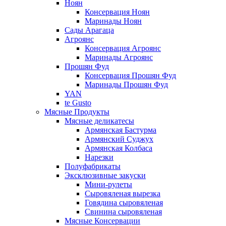
Ноян
Консервация Ноян
Маринады Ноян
Сады Арагаца
Агроянс
Консервация Агроянс
Маринады Агроянс
Прошян Фуд
Консервация Прошян Фуд
Маринады Прошян Фуд
YAN
te Gusto
Мясные Продукты
Мясные деликатесы
Армянская Бастурма
Армянский Суджух
Армянская Колбаса
Нарезки
Полуфабрикаты
Эксклюзивные закуски
Мини-рулеты
Сыровяленая вырезка
Говядина сыровяленая
Свинина сыровяленая
Мясные Консервации