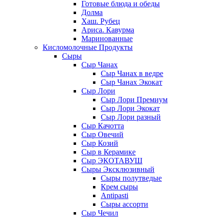
Готовые блюда и обеды
Долма
Хаш. Рубец
Ариса. Кавурма
Маринованные
Кисломолочные Продукты
Сыры
Сыр Чанах
Сыр Чанах в ведре
Сыр Чанах Экокат
Сыр Лори
Сыр Лори Премиум
Сыр Лори Экокат
Сыр Лори разный
Сыр Качотта
Сыр Овечий
Сыр Козий
Сыр в Керамике
Сыр ЭКОТАВУШ
Сыры Эксклюзивный
Сыры полутведые
Крем сыры
Antipasti
Сыры ассорти
Сыр Чечил