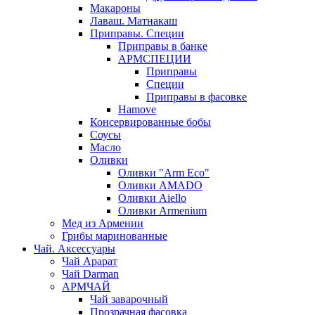
Макароны
Лаваш. Матнакаш
Приправы. Специи
Приправы в банке
АРМСПЕЦИИ
Приправы
Специи
Приправы в фасовке
Hamove
Консервированные бобы
Соусы
Масло
Оливки
Оливки "Arm Eco"
Оливки AMADO
Оливки Aiello
Оливки Armenium
Мед из Армении
Грибы маринованные
Чай. Аксессуары
Чай Арарат
Чай Darman
АРМЧАЙ
Чай заварочный
Прозрачная фасовка