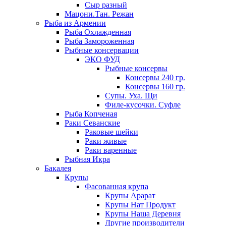
Сыр разный
Мацони.Тан. Режан
Рыба из Армении
Рыба Охлажденная
Рыба Замороженная
Рыбные консервации
ЭКО ФУД
Рыбные консервы
Консервы 240 гр.
Консервы 160 гр.
Супы. Уха. Щи
Филе-кусочки. Суфле
Рыба Копченая
Раки Севанские
Раковые шейки
Раки живые
Раки варенные
Рыбная Икра
Бакалея
Крупы
Фасованная крупа
Крупы Арарат
Крупы Нат Продукт
Крупы Наша Деревня
Другие производители