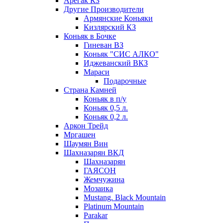
Арегак КЗ
Другие Производители
Армянские Коньяки
Кизлярский КЗ
Коньяк в Бочке
Гиневан ВЗ
Коньяк "СИС АЛКО"
Иджеванский ВКЗ
Мараси
Подарочные
Страна Камней
Коньяк в п/у
Коньяк 0,5 л.
Коньяк 0,2 л.
Аркон Трейд
Мргашен
Шаумян Вин
Шахназарян ВКД
Шахназарян
ГАЯСОН
Жемчужина
Мозаика
Mustang. Black Mountain
Platinum Mountain
Parakar