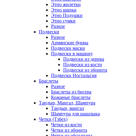
Этно жилетки
Этно шапки
Этно Подушки
Этно сумки
Разное
Подвески
Разное
Армянские буквы
Подвески маски
Подвески в машину
Подвески из дерева
Подвески из кости
Подвески из эбонита
Подвески Ностальгия
Браслеты
Разное
Браслеты из бисера
Кожаные браслеты
Тандыр, Мангал, Шампура
Тандыр, мангал
Шампура для шашлыка
Четки (Тзбех)
Четки из кости
Четки из эбонита
Четки из обсидиана