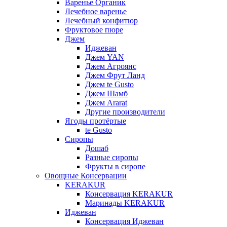
Варенье Органик
Лечебное варенье
Лечебный конфитюр
Фруктовое пюре
Джем
Иджеван
Джем YAN
Джем Агроянс
Джем Фрут Ланд
Джем te Gusto
Джем Шамб
Джем Ararat
Другие производители
Ягоды протёртые
te Gusto
Сиропы
Дошаб
Разные сиропы
Фрукты в сиропе
Овощные Консервации
KERAKUR
Консервация KERAKUR
Маринады KERAKUR
Иджеван
Консервация Иджеван