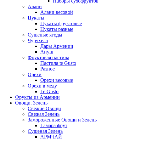
Наборы сухофруктов
Алани
Алани весовой
Цукаты
Цукаты фруктовые
Цукаты разные
Сушеные ягоды
Чурчхела
Дары Армении
Ануш
Фруктовая пастила
Пастила te Gusto
Разное
Орехи
Орехи весовые
Орехи в меду
Te Gusto
Фрукты из Армении
Овощи. Зелень
Свежие Овощи
Свежая Зелень
Замороженные Овощи и Зелень
Тамара фрут
Сушеная Зелень
АРМЧАЙ