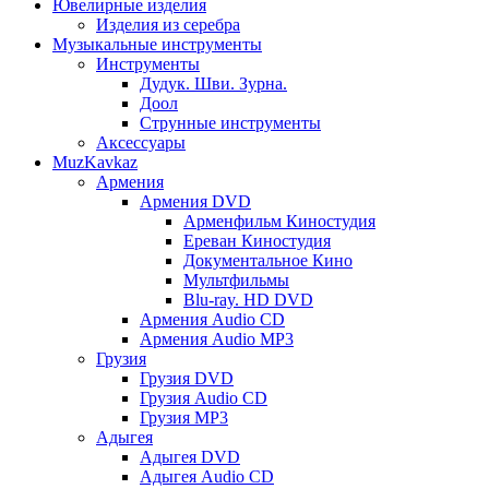
Ювелирные изделия
Изделия из серебра
Музыкальные инструменты
Инструменты
Дудук. Шви. Зурна.
Доол
Струнные инструменты
Аксессуары
MuzKavkaz
Армения
Армения DVD
Арменфильм Киностудия
Ереван Киностудия
Документальное Кино
Мультфильмы
Blu-ray. HD DVD
Армения Audio CD
Армения Audio MP3
Грузия
Грузия DVD
Грузия Audio CD
Грузия MP3
Адыгея
Адыгея DVD
Адыгея Audio CD