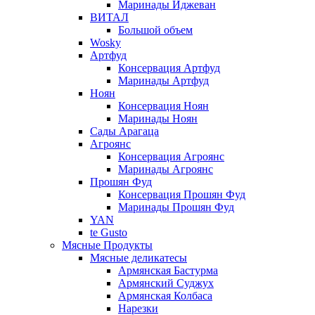
Маринады Иджеван
ВИТАЛ
Большой объем
Wosky
Артфуд
Консервация Артфуд
Маринады Артфуд
Ноян
Консервация Ноян
Маринады Ноян
Сады Арагаца
Агроянс
Консервация Агроянс
Маринады Агроянс
Прошян Фуд
Консервация Прошян Фуд
Маринады Прошян Фуд
YAN
te Gusto
Мясные Продукты
Мясные деликатесы
Армянская Бастурма
Армянский Суджух
Армянская Колбаса
Нарезки