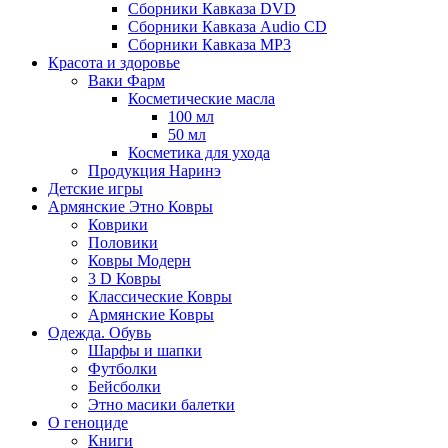
Сборники Кавказа DVD
Сборники Кавказа Audio CD
Сборники Кавказа MP3
Красота и здоровье
Ваки Фарм
Косметические масла
100 мл
50 мл
Косметика для ухода
Продукция Наринэ
Детские игры
Армянские Этно Ковры
Коврики
Половики
Ковры Модерн
3 D Ковры
Классические Ковры
Армянские Ковры
Одежда. Обувь
Шарфы и шапки
Футболки
Бейсболки
Этно масики балетки
О геноциде
Книги