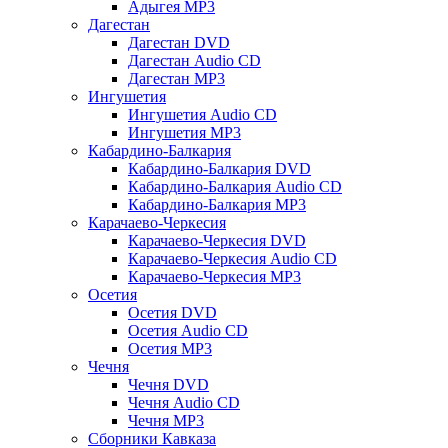
Адыгея MP3
Дагестан
Дагестан DVD
Дагестан Audio CD
Дагестан MP3
Ингушетия
Ингушетия Audio CD
Ингушетия MP3
Кабардино-Балкария
Кабардино-Балкария DVD
Кабардино-Балкария Audio CD
Кабардино-Балкария MP3
Карачаево-Черкесия
Карачаево-Черкесия DVD
Карачаево-Черкесия Audio CD
Карачаево-Черкесия MP3
Осетия
Осетия DVD
Осетия Audio CD
Осетия MP3
Чечня
Чечня DVD
Чечня Audio CD
Чечня MP3
Сборники Кавказа