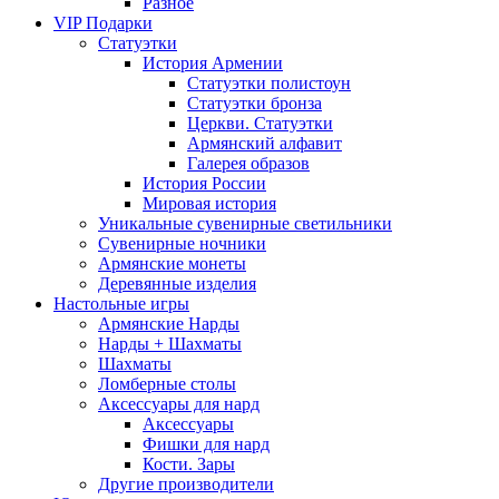
Разное
VIP Подарки
Статуэтки
История Армении
Статуэтки полистоун
Статуэтки бронза
Церкви. Статуэтки
Армянский алфавит
Галерея образов
История России
Мировая история
Уникальные сувенирные светильники
Сувенирные ночники
Армянские монеты
Деревянные изделия
Настольные игры
Армянские Нарды
Нарды + Шахматы
Шахматы
Ломберные столы
Аксессуары для нард
Аксессуары
Фишки для нард
Кости. Зары
Другие производители