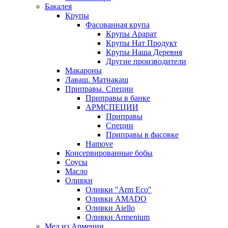
Бакалея
Крупы
Фасованная крупа
Крупы Арарат
Крупы Нат Продукт
Крупы Наша Деревня
Другие производители
Макароны
Лаваш. Матнакаш
Приправы. Специи
Приправы в банке
АРМСПЕЦИИ
Приправы
Специи
Приправы в фасовке
Hamove
Консервированные бобы
Соусы
Масло
Оливки
Оливки "Arm Eco"
Оливки AMADO
Оливки Aiello
Оливки Armenium
Мед из Армении