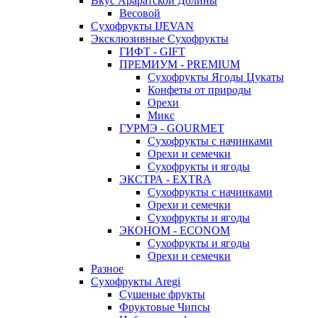
Вкус Араратской Долины
Весовой
Сухофрукты IJEVAN
Эксклюзивные Сухофрукты
ГИФТ - GIFT
ПРЕМИУМ - PREMIUM
Сухофрукты Ягоды Цукаты
Конфеты от природы
Орехи
Микс
ГУРМЭ - GOURMET
Сухофрукты с начинками
Орехи и семечки
Сухофрукты и ягоды
ЭКСТРА - EXTRA
Сухофрукты с начинками
Орехи и семечки
Сухофрукты и ягоды
ЭКОНОМ - ECONOM
Сухофрукты и ягоды
Орехи и семечки
Разное
Сухофрукты Aregi
Сушеные фрукты
Фруктовые Чипсы