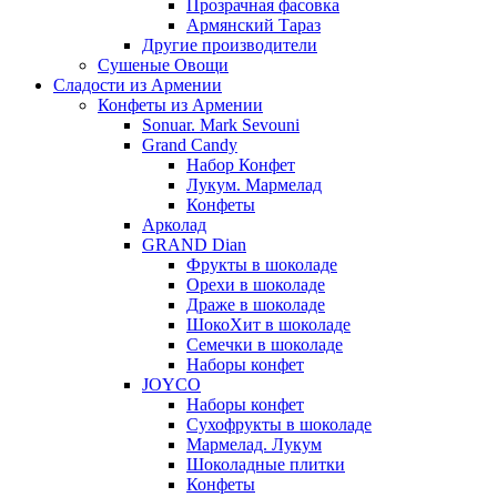
Прозрачная фасовка
Армянский Тараз
Другие производители
Сушеные Овощи
Сладости из Армении
Конфеты из Армении
Sonuar. Mark Sevouni
Grand Candy
Набор Конфет
Лукум. Мармелад
Конфеты
Арколад
GRAND Dian
Фрукты в шоколаде
Орехи в шоколаде
Драже в шоколаде
ШокоХит в шоколаде
Семечки в шоколаде
Наборы конфет
JOYCO
Наборы конфет
Сухофрукты в шоколаде
Мармелад. Лукум
Шоколадные плитки
Конфеты