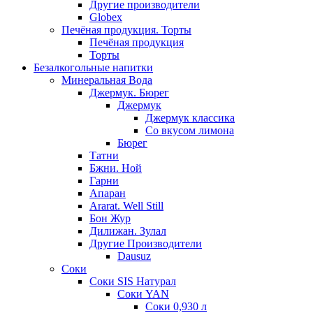
Другие производители
Globex
Печёная продукция. Торты
Печёная продукция
Торты
Безалкогольные напитки
Минеральная Вода
Джермук. Бюрег
Джермук
Джермук классика
Со вкусом лимона
Бюрег
Татни
Бжни. Ной
Гарни
Апаран
Ararat. Well Still
Бон Жур
Дилижан. Зулал
Другие Производители
Dausuz
Соки
Соки SIS Натурал
Соки YAN
Соки 0,930 л