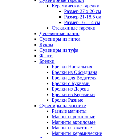
Сувенирные тарелки
Керамические тарелки
Размер 27 х 26 см
Размер 21-18,5 см
Размер 16 - 14 см
Стеклянные тарелки
Деревянные панно
Сувениры из гипса
Куклы
Сувениры из туфа
Флаги
Брелки
Брелки Настальгия
Брелки из Обсидиана
Брелки для Водителя
Брелки с Буквами
Брелки из Дерева
Брелки из Керамики
Брелки Разные
Сувениры на магните
Разные магниты
Магниты резиновые
Магниты акриловые
Магниты закатные
Магниты керамические