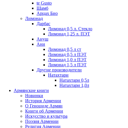
te Gusto
Шамб
Арцах Био
Лимонад
Дарбас
Лимонад 0,5 л. Стекло
Лимонад 1,25 л. ПЭТ
Ануш
Ани
Лимонад 0,5 л ст
Лимонад 0,5 л ПЭТ
Лимонад 1,0 л ПЭТ
Лимонад 1,5 л ПЭТ
Другие производители
Натахтари
Натахтари 0,5л
Натахтари 1,0л
Армянские книги
Новинки
История Армении
О Геноциде Армян
Книги об Армении
Иcкусство и культура
Поэзия Армении
Религия Армении