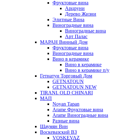
Фруктовые вина
Арцруни
Дерево Жизни
Элитные Вина
Виноградные вина
Виноградные вина
Арт Палас
МАРАН Винный Дом
Фруктовые вина
Виноградные вина
Вино в керамике
Вино в керамике
Вино в керамике п/у
Гетнатун Торговый Дом
GETNATOUN
GETNATOUN NEW
TIRANI. OLD CHINARI
МАП
Noyan Tapan
Arame Фруктовые вина
Arame Виноградные вина
Разные вина
Шаумян Вин
Воскевазский ВЗ
VOSKEVAZ