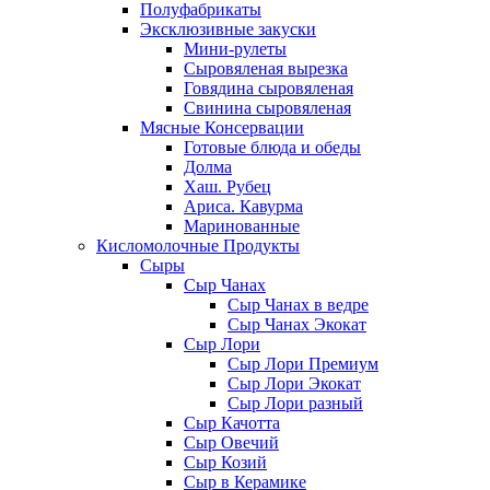
Полуфабрикаты
Эксклюзивные закуски
Мини-рулеты
Сыровяленая вырезка
Говядина сыровяленая
Свинина сыровяленая
Мясные Консервации
Готовые блюда и обеды
Долма
Хаш. Рубец
Ариса. Кавурма
Маринованные
Кисломолочные Продукты
Сыры
Сыр Чанах
Сыр Чанах в ведре
Сыр Чанах Экокат
Сыр Лори
Сыр Лори Премиум
Сыр Лори Экокат
Сыр Лори разный
Сыр Качотта
Сыр Овечий
Сыр Козий
Сыр в Керамике