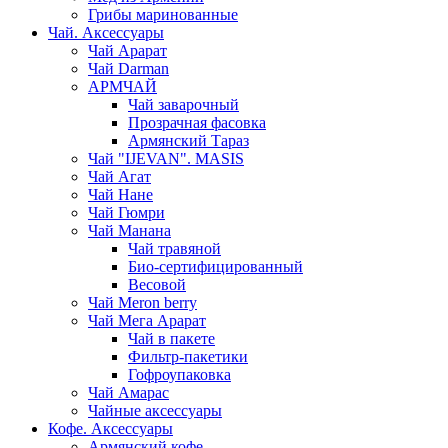
Грибы маринованные
Чай. Аксессуары
Чай Арарат
Чай Darman
АРМЧАЙ
Чай заварочный
Прозрачная фасовка
Армянский Тараз
Чай "IJEVAN". MASIS
Чай Агат
Чай Нане
Чай Гюмри
Чай Манана
Чай травяной
Био-сертифицированный
Весовой
Чай Meron berry
Чай Мега Арарат
Чай в пакете
Фильтр-пакетики
Гофроупаковка
Чай Амарас
Чайные аксессуары
Кофе. Аксессуары
Армянский кофе