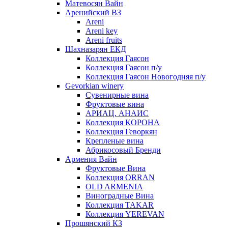
Матевосян Вайн
Аренийский ВЗ
Areni
Areni key
Areni fruits
Шахназарян ЕКД
Коллекция Гаясон
Коллекция Гаясон п/у
Коллекция Гаясон Новогодняя п/у
Gevorkian winery
Сувенирные вина
Фруктовые вина
АРИАЦ. АНАИС
Коллекция КОРОНА
Коллекция Геворкян
Крепленые вина
Абрикосовый Бренди
Армения Вайн
Фруктовые Вина
Коллекция ORRAN
OLD ARMENIA
Виноградные Вина
Коллекция TAKAR
Коллекция YEREVAN
Прошянский КЗ