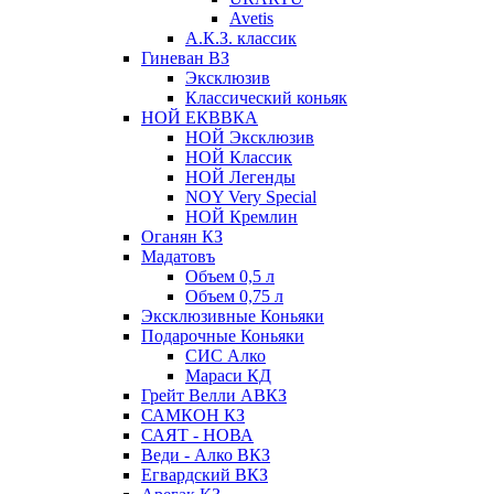
Avetis
А.К.З. классик
Гиневан ВЗ
Эксклюзив
Классический коньяк
НОЙ ЕКВВКА
НОЙ Эксклюзив
НОЙ Классик
НОЙ Легенды
NOY Very Speсial
НОЙ Кремлин
Оганян КЗ
Мадатовъ
Объем 0,5 л
Объем 0,75 л
Эксклюзивные Коньяки
Подарочные Коньяки
СИС Алко
Мараси КД
Грейт Велли АВКЗ
САМКОН КЗ
САЯТ - НОВА
Веди - Алко ВКЗ
Егвардский ВКЗ