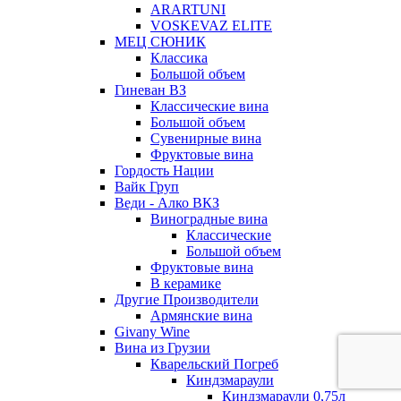
ARARTUNI
VOSKEVAZ ELITE
МЕЦ СЮНИК
Классика
Большой объем
Гиневан ВЗ
Классические вина
Большой объем
Сувенирные вина
Фруктовые вина
Гордость Нации
Вайк Груп
Веди - Алко ВКЗ
Виноградные вина
Классические
Большой объем
Фруктовые вина
В керамике
Другие Производители
Армянские вина
Givany Wine
Вина из Грузии
Кварельский Погреб
Киндзмараули
Киндзмараули 0,75л