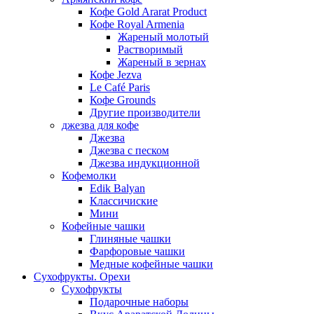
Кофе Gold Ararat Product
Кофе Royal Armenia
Жареный молотый
Растворимый
Жареный в зернах
Кофе Jezva
Le Café Paris
Кофе Grounds
Другие производители
джезва для кофе
Джезва
Джезва с песком
Джезва индукционной
Кофемолки
Edik Balyan
Классичиские
Мини
Кофейные чашки
Глиняные чашки
Фарфоровые чашки
Медные кофейные чашки
Сухофрукты. Орехи
Сухофрукты
Подарочные наборы