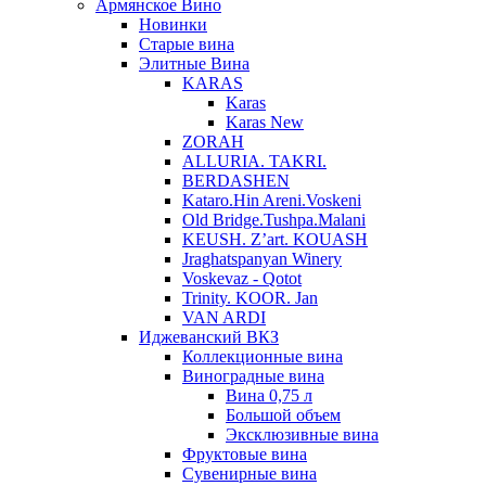
Армянское Вино
Новинки
Старые вина
Элитные Вина
KARAS
Karas
Karas New
ZORAH
ALLURIA. TAKRI.
BERDASHEN
Kataro.Hin Areni.Voskeni
Old Bridge.Tushpa.Malani
KEUSH. Z’art. KOUASH
Jraghatspanyan Winery
Voskevaz - Qotot
Trinity. KOOR. Jan
VAN ARDI
Иджеванский ВКЗ
Коллекционные вина
Виноградные вина
Вина 0,75 л
Большой объем
Эксклюзивные вина
Фруктовые вина
Cувенирные вина