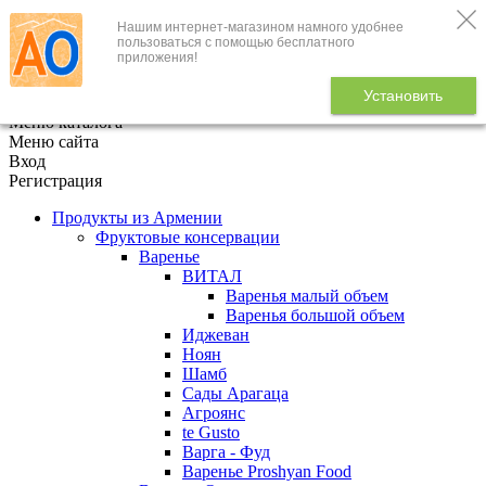
Нашим интернет-магазином намного удобнее
+7 (495) 646-888-1
пользоваться с помощью бесплатного
приложения!
В корзине
0
товаров
Установить
x
Меню каталога
Меню сайта
Вход
Регистрация
Продукты из Армении
Фруктовые консервации
Варенье
ВИТАЛ
Варенья малый объем
Варенья большой объем
Иджеван
Ноян
Шамб
Сады Арагаца
Агроянс
te Gusto
Варга - Фуд
Варенье Proshyan Food