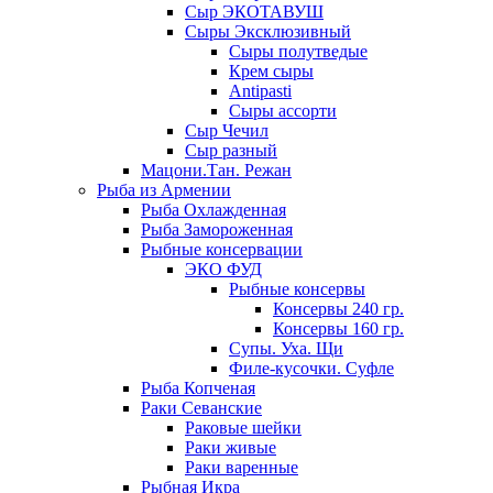
Сыр ЭКОТАВУШ
Сыры Эксклюзивный
Сыры полутведые
Крем сыры
Antipasti
Сыры ассорти
Сыр Чечил
Сыр разный
Мацони.Тан. Режан
Рыба из Армении
Рыба Охлажденная
Рыба Замороженная
Рыбные консервации
ЭКО ФУД
Рыбные консервы
Консервы 240 гр.
Консервы 160 гр.
Супы. Уха. Щи
Филе-кусочки. Суфле
Рыба Копченая
Раки Севанские
Раковые шейки
Раки живые
Раки варенные
Рыбная Икра