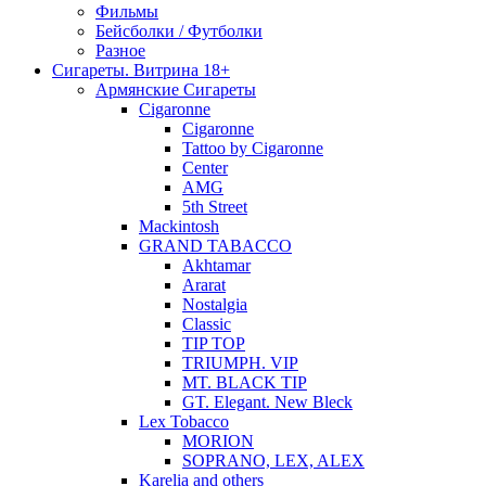
Фильмы
Бейсболки / Футболки
Разное
Сигареты. Витрина 18+
Армянские Сигареты
Cigaronne
Cigaronne
Tattoo by Cigaronne
Center
AMG
5th Street
Mackintosh
GRAND TABACCO
Akhtamar
Ararat
Nostalgia
Classic
TIP TOP
TRIUMPH. VIP
MT. BLACK TIP
GT. Elegant. New Bleck
Lex Tobacco
MORION
SOPRANO, LEX, ALEX
Karelia and others