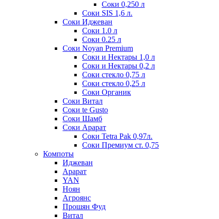
Соки 0,250 л
Соки SIS 1,6 л.
Соки Иджеван
Соки 1.0 л
Соки 0.25 л
Соки Noyan Premium
Соки и Нектары 1,0 л
Соки и Нектары 0,2 л
Соки стекло 0,75 л
Соки стекло 0,25 л
Соки Органик
Соки Витал
Соки te Gusto
Соки Шамб
Соки Арарат
Соки Tetra Pak 0,97л.
Соки Премиум ст. 0,75
Компоты
Иджеван
Арарат
YAN
Ноян
Агроянс
Прошян Фуд
Витал