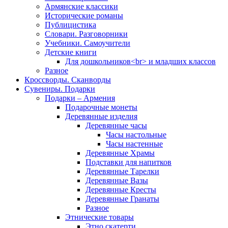
Армянские классики
Исторические романы
Публицистика
Словари. Разговорники
Учебники. Самоучители
Детские книги
Для дошкольников<br> и младших классов
Разное
Кроссворды. Сканворды
Сувениры. Подарки
Подарки – Армения
Подарочные монеты
Деревянные изделия
Деревянные часы
Часы настольные
Часы настенные
Деревянные Храмы
Подставки для напитков
Деревянные Тарелки
Деревянные Вазы
Деревянные Кресты
Деревянные Гранаты
Разное
Этнические товары
Этно скатерти