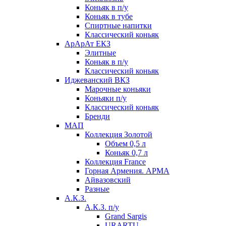
Коньяк в п/у
Коньяк в тубе
Спиртные напитки
Классический коньяк
АрАрАт ЕКЗ
Элитные
Коньяк в п/у
Классический коньяк
Иджеванский ВКЗ
Марочные коньяки
Коньяки п/у
Классический коньяк
Бренди
МАП
Коллекция Золотой
Объем 0,5 л
Коньяк 0,7 л
Коллекция France
Горная Армения. АРМА
Айвазовский
Разные
А.К.З.
А.К.З. п/у
Grand Sargis
URARTU