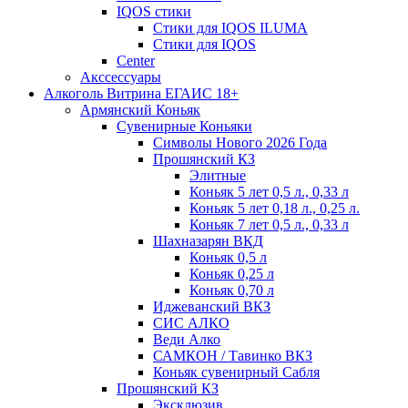
IQOS стики
Стики для IQOS ILUMA
Стики для IQOS
Сenter
Акссессуары
Алкоголь Витрина ЕГАИС 18+
Армянский Коньяк
Сувенирные Коньяки
Символы Нового 2026 Года
Прошянский КЗ
Элитные
Коньяк 5 лет 0,5 л., 0,33 л
Коньяк 5 лет 0,18 л., 0,25 л.
Коньяк 7 лет 0,5 л., 0,33 л
Шахназарян ВКД
Коньяк 0,5 л
Коньяк 0,25 л
Коньяк 0,70 л
Иджеванский ВКЗ
СИС АЛКО
Веди Алко
САМКОН / Тавинко ВКЗ
Коньяк сувенирный Сабля
Прошянский КЗ
Эксклюзив