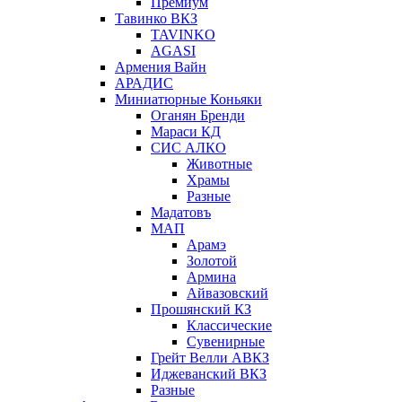
Премиум
Тавинко ВКЗ
TAVINKO
AGASI
Армения Вайн
АРАДИС
Миниатюрные Коньяки
Оганян Бренди
Мараси КД
СИС АЛКО
Животные
Храмы
Разные
Мадатовъ
МАП
Арамэ
Золотой
Армина
Айвазовский
Прошянский КЗ
Классические
Сувенирные
Грейт Велли АВКЗ
Иджеванский ВКЗ
Разные