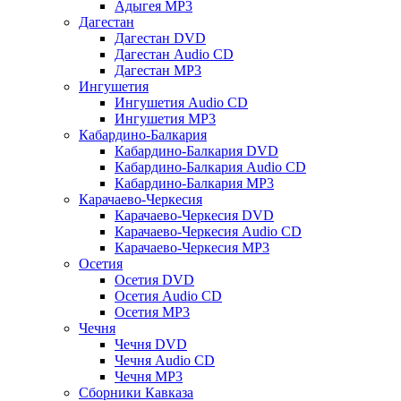
Адыгея MP3
Дагестан
Дагестан DVD
Дагестан Audio CD
Дагестан MP3
Ингушетия
Ингушетия Audio CD
Ингушетия MP3
Кабардино-Балкария
Кабардино-Балкария DVD
Кабардино-Балкария Audio CD
Кабардино-Балкария MP3
Карачаево-Черкесия
Карачаево-Черкесия DVD
Карачаево-Черкесия Audio CD
Карачаево-Черкесия MP3
Осетия
Осетия DVD
Осетия Audio CD
Осетия MP3
Чечня
Чечня DVD
Чечня Audio CD
Чечня MP3
Сборники Кавказа