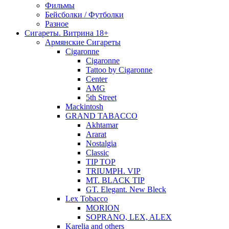
Фильмы
Бейсболки / Футболки
Разное
Сигареты. Витрина 18+
Армянские Сигареты
Cigaronne
Cigaronne
Tattoo by Cigaronne
Center
AMG
5th Street
Mackintosh
GRAND TABACCO
Akhtamar
Ararat
Nostalgia
Classic
TIP TOP
TRIUMPH. VIP
MT. BLACK TIP
GT. Elegant. New Bleck
Lex Tobacco
MORION
SOPRANO, LEX, ALEX
Karelia and others