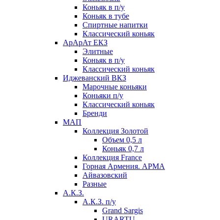
Коньяк в п/у
Коньяк в тубе
Спиртные напитки
Классический коньяк
АрАрАт ЕКЗ
Элитные
Коньяк в п/у
Классический коньяк
Иджеванский ВКЗ
Марочные коньяки
Коньяки п/у
Классический коньяк
Бренди
МАП
Коллекция Золотой
Объем 0,5 л
Коньяк 0,7 л
Коллекция France
Горная Армения. АРМА
Айвазовский
Разные
А.К.З.
А.К.З. п/у
Grand Sargis
URARTU