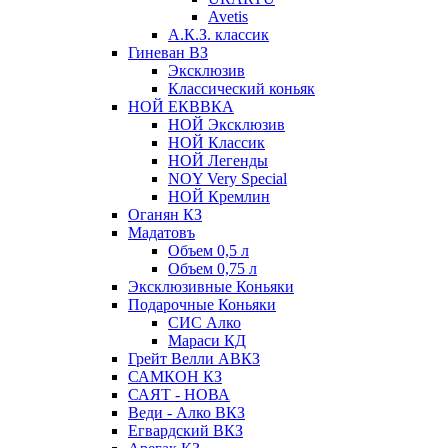
Avetis
А.К.З. классик
Гиневан ВЗ
Эксклюзив
Классический коньяк
НОЙ ЕКВВКА
НОЙ Эксклюзив
НОЙ Классик
НОЙ Легенды
NOY Very Speсial
НОЙ Кремлин
Оганян КЗ
Мадатовъ
Объем 0,5 л
Объем 0,75 л
Эксклюзивные Коньяки
Подарочные Коньяки
СИС Алко
Мараси КД
Грейт Велли АВКЗ
САМКОН КЗ
САЯТ - НОВА
Веди - Алко ВКЗ
Егвардский ВКЗ