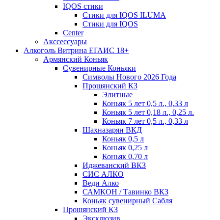
IQOS стики
Стики для IQOS ILUMA
Стики для IQOS
Сenter
Акссессуары
Алкоголь Витрина ЕГАИС 18+
Армянский Коньяк
Сувенирные Коньяки
Символы Нового 2026 Года
Прошянский КЗ
Элитные
Коньяк 5 лет 0,5 л., 0,33 л
Коньяк 5 лет 0,18 л., 0,25 л.
Коньяк 7 лет 0,5 л., 0,33 л
Шахназарян ВКД
Коньяк 0,5 л
Коньяк 0,25 л
Коньяк 0,70 л
Иджеванский ВКЗ
СИС АЛКО
Веди Алко
САМКОН / Тавинко ВКЗ
Коньяк сувенирный Сабля
Прошянский КЗ
Эксклюзив