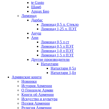
te Gusto
Шамб
Арцах Био
Лимонад
Дарбас
Лимонад 0,5 л. Стекло
Лимонад 1,25 л. ПЭТ
Ануш
Ани
Лимонад 0,5 л ст
Лимонад 0,5 л ПЭТ
Лимонад 1,0 л ПЭТ
Лимонад 1,5 л ПЭТ
Другие производители
Натахтари
Натахтари 0,5л
Натахтари 1,0л
Армянские книги
Новинки
История Армении
О Геноциде Армян
Книги об Армении
Иcкусство и культура
Поэзия Армении
Религия Армении