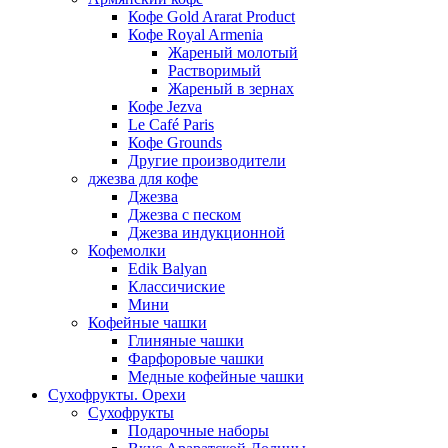
Кофе Gold Ararat Product
Кофе Royal Armenia
Жареный молотый
Растворимый
Жареный в зернах
Кофе Jezva
Le Café Paris
Кофе Grounds
Другие производители
джезва для кофе
Джезва
Джезва с песком
Джезва индукционной
Кофемолки
Edik Balyan
Классичиские
Мини
Кофейные чашки
Глиняные чашки
Фарфоровые чашки
Медные кофейные чашки
Сухофрукты. Орехи
Сухофрукты
Подарочные наборы