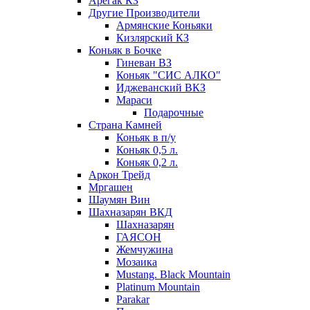
Арегак КЗ
Другие Производители
Армянские Коньяки
Кизлярский КЗ
Коньяк в Бочке
Гиневан ВЗ
Коньяк "СИС АЛКО"
Иджеванский ВКЗ
Мараси
Подарочные
Страна Камней
Коньяк в п/у
Коньяк 0,5 л.
Коньяк 0,2 л.
Аркон Трейд
Мргашен
Шаумян Вин
Шахназарян ВКД
Шахназарян
ГАЯСОН
Жемчужина
Мозаика
Mustang. Black Mountain
Platinum Mountain
Parakar