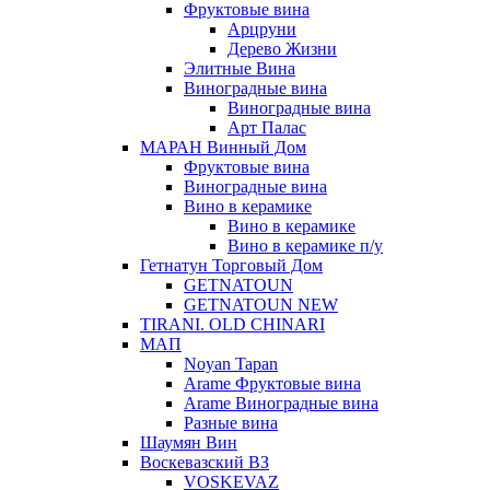
Фруктовые вина
Арцруни
Дерево Жизни
Элитные Вина
Виноградные вина
Виноградные вина
Арт Палас
МАРАН Винный Дом
Фруктовые вина
Виноградные вина
Вино в керамике
Вино в керамике
Вино в керамике п/у
Гетнатун Торговый Дом
GETNATOUN
GETNATOUN NEW
TIRANI. OLD CHINARI
МАП
Noyan Tapan
Arame Фруктовые вина
Arame Виноградные вина
Разные вина
Шаумян Вин
Воскевазский ВЗ
VOSKEVAZ