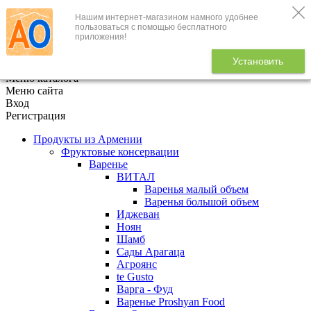
Нашим интернет-магазином намного удобнее
+7 (495) 646-888-1
пользоваться с помощью бесплатного
приложения!
В корзине
0
товаров
Установить
x
Меню каталога
Меню сайта
Вход
Регистрация
Продукты из Армении
Фруктовые консервации
Варенье
ВИТАЛ
Варенья малый объем
Варенья большой объем
Иджеван
Ноян
Шамб
Сады Арагаца
Агроянс
te Gusto
Варга - Фуд
Варенье Proshyan Food