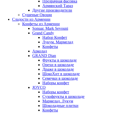
Прозрачная фасовка
Армянский Тараз
Другие производители
Сушеные Овощи
Сладости из Армении
Конфеты из Армении
Sonuar. Mark Sevouni
Grand Candy
Набор Конфет
Лукум. Мармелад
Конфеты
Арколад
GRAND Dian
Фрукты в шоколаде
Орехи в шоколаде
Драже в шоколаде
ШокоХит в шоколаде
Семечки в шоколаде
Наборы конфет
JOYCO
Наборы конфет
Сухофрукты в шоколаде
Мармелад. Лукум
Шоколадные плитки
Конфеты