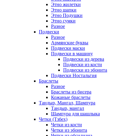
Этно жилетки
Этно шапки
Этно Подушки
Этно сумки
Разное
Подвески
Разное
Армянские буквы
Подвески маски
Подвески в машину
Подвески из дерева
Подвески из кости
Подвески из эбонита
Подвески Ностальгия
Браслеты
Разное
Браслеты из бисера
Кожаные браслеты
Тандыр, Мангал, Шампура
Тандыр, мангал
Шампура для шашлыка
Четки (Тзбех)
Четки из кости
Четки из эбонита
Четки из обсидиана