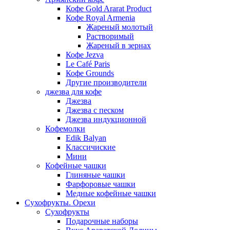
Кофе Gold Ararat Product
Кофе Royal Armenia
Жареный молотый
Растворимый
Жареный в зернах
Кофе Jezva
Le Café Paris
Кофе Grounds
Другие производители
джезва для кофе
Джезва
Джезва с песком
Джезва индукционной
Кофемолки
Edik Balyan
Классичиские
Мини
Кофейные чашки
Глиняные чашки
Фарфоровые чашки
Медные кофейные чашки
Сухофрукты. Орехи
Сухофрукты
Подарочные наборы