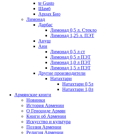
te Gusto
Шамб
Арцах Био
Лимонад
Дарбас
Лимонад 0,5 л. Стекло
Лимонад 1,25 л. ПЭТ
Ануш
Ани
Лимонад 0,5 л ст
Лимонад 0,5 л ПЭТ
Лимонад 1,0 л ПЭТ
Лимонад 1,5 л ПЭТ
Другие производители
Натахтари
Натахтари 0,5л
Натахтари 1,0л
Армянские книги
Новинки
История Армении
О Геноциде Армян
Книги об Армении
Иcкусство и культура
Поэзия Армении
Религия Армении