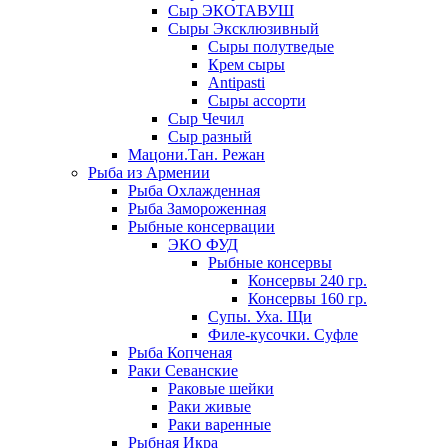
Сыр ЭКОТАВУШ
Сыры Эксклюзивный
Сыры полутведые
Крем сыры
Antipasti
Сыры ассорти
Сыр Чечил
Сыр разный
Мацони.Тан. Режан
Рыба из Армении
Рыба Охлажденная
Рыба Замороженная
Рыбные консервации
ЭКО ФУД
Рыбные консервы
Консервы 240 гр.
Консервы 160 гр.
Супы. Уха. Щи
Филе-кусочки. Суфле
Рыба Копченая
Раки Севанские
Раковые шейки
Раки живые
Раки варенные
Рыбная Икра