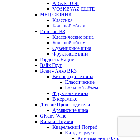
ARARTUNI
VOSKEVAZ ELITE
МЕЦ СЮНИК
Классика
Большой объем
Гиневан ВЗ
Классические вина
Большой объем
Сувенирные вина
Фруктовые вина
Гордость Нации
Вайк Груп
Веди - Алко ВКЗ
Виноградные вина
Классические
Большой объем
Фруктовые вина
В керамике
Другие Производители
Армянские вина
Givany Wine
Вина из Грузии
Кварельский Погреб
Киндзмараули
Киндзмараули 0,75л