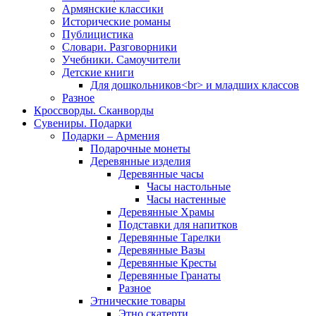
Армянские классики
Исторические романы
Публицистика
Словари. Разговорники
Учебники. Самоучители
Детские книги
Для дошкольников<br> и младших классов
Разное
Кроссворды. Сканворды
Сувениры. Подарки
Подарки – Армения
Подарочные монеты
Деревянные изделия
Деревянные часы
Часы настольные
Часы настенные
Деревянные Храмы
Подставки для напитков
Деревянные Тарелки
Деревянные Вазы
Деревянные Кресты
Деревянные Гранаты
Разное
Этнические товары
Этно скатерти