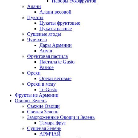
Наборы сухофруктов
Алани
Алани весовой
Цукаты
Цукаты фруктовые
Цукаты разные
Сушеные ягоды
Чурчхела
Дары Армении
Ануш
Фруктовая пастила
Пастила te Gusto
Разное
Орехи
Орехи весовые
Орехи в меду
Te Gusto
Фрукты из Армении
Овощи. Зелень
Свежие Овощи
Свежая Зелень
Замороженные Овощи и Зелень
Тамара фрут
Сушеная Зелень
АРМЧАЙ