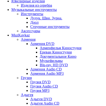
Ювелирные изделия
Изделия из серебра
Музыкальные инструменты
Инструменты
Дудук. Шви. Зурна.
Доол
Струнные инструменты
Аксессуары
MuzKavkaz
Армения
Армения DVD
Арменфильм Киностудия
Ереван Киностудия
Документальное Кино
Мультфильмы
Blu-ray. HD DVD
Армения Audio CD
Армения Audio MP3
Грузия
Грузия DVD
Грузия Audio CD
Грузия MP3
Адыгея
Адыгея DVD
Адыгея Audio CD