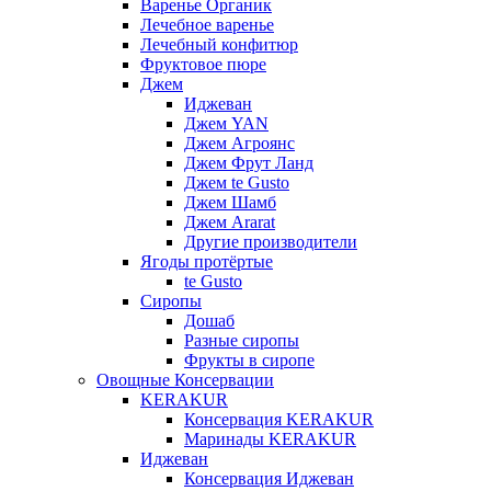
Варенье Органик
Лечебное варенье
Лечебный конфитюр
Фруктовое пюре
Джем
Иджеван
Джем YAN
Джем Агроянс
Джем Фрут Ланд
Джем te Gusto
Джем Шамб
Джем Ararat
Другие производители
Ягоды протёртые
te Gusto
Сиропы
Дошаб
Разные сиропы
Фрукты в сиропе
Овощные Консервации
KERAKUR
Консервация KERAKUR
Маринады KERAKUR
Иджеван
Консервация Иджеван