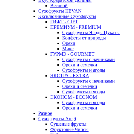
Вкус Араратской Долины
Весовой
Сухофрукты IJEVAN
Эксклюзивные Сухофрукты
ГИФТ - GIFT
ПРЕМИУМ - PREMIUM
Сухофрукты Ягоды Цукаты
Конфеты от природы
Орехи
Микс
ГУРМЭ - GOURMET
Сухофрукты с начинками
Орехи и семечки
Сухофрукты и ягоды
ЭКСТРА - EXTRA
Сухофрукты с начинками
Орехи и семечки
Сухофрукты и ягоды
ЭКОНОМ - ECONOM
Сухофрукты и ягоды
Орехи и семечки
Разное
Сухофрукты Aregi
Сушеные фрукты
Фруктовые Чипсы