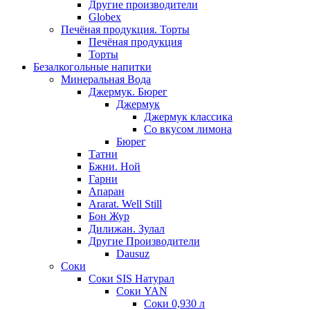
Другие производители
Globex
Печёная продукция. Торты
Печёная продукция
Торты
Безалкогольные напитки
Минеральная Вода
Джермук. Бюрег
Джермук
Джермук классика
Со вкусом лимона
Бюрег
Татни
Бжни. Ной
Гарни
Апаран
Ararat. Well Still
Бон Жур
Дилижан. Зулал
Другие Производители
Dausuz
Соки
Соки SIS Натурал
Соки YAN
Соки 0,930 л