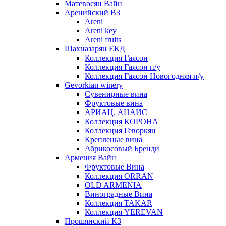
Матевосян Вайн
Аренийский ВЗ
Areni
Areni key
Areni fruits
Шахназарян ЕКД
Коллекция Гаясон
Коллекция Гаясон п/у
Коллекция Гаясон Новогодняя п/у
Gevorkian winery
Сувенирные вина
Фруктовые вина
АРИАЦ. АНАИС
Коллекция КОРОНА
Коллекция Геворкян
Крепленые вина
Абрикосовый Бренди
Армения Вайн
Фруктовые Вина
Коллекция ORRAN
OLD ARMENIA
Виноградные Вина
Коллекция TAKAR
Коллекция YEREVAN
Прошянский КЗ