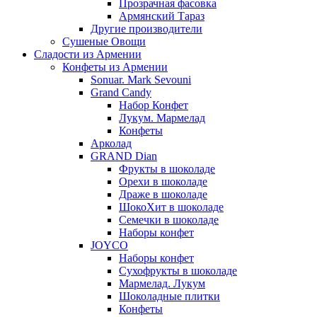
Прозрачная фасовка
Армянский Тараз
Другие производители
Сушеные Овощи
Сладости из Армении
Конфеты из Армении
Sonuar. Mark Sevouni
Grand Candy
Набор Конфет
Лукум. Мармелад
Конфеты
Арколад
GRAND Dian
Фрукты в шоколаде
Орехи в шоколаде
Драже в шоколаде
ШокоХит в шоколаде
Семечки в шоколаде
Наборы конфет
JOYCO
Наборы конфет
Сухофрукты в шоколаде
Мармелад. Лукум
Шоколадные плитки
Конфеты