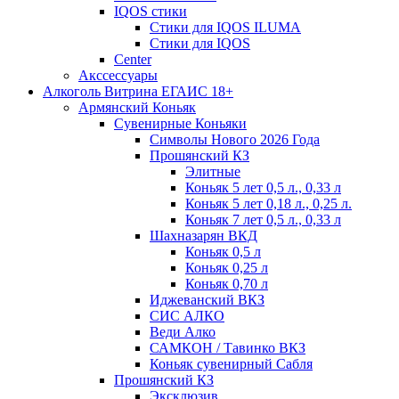
IQOS стики
Стики для IQOS ILUMA
Стики для IQOS
Сenter
Акссессуары
Алкоголь Витрина ЕГАИС 18+
Армянский Коньяк
Сувенирные Коньяки
Символы Нового 2026 Года
Прошянский КЗ
Элитные
Коньяк 5 лет 0,5 л., 0,33 л
Коньяк 5 лет 0,18 л., 0,25 л.
Коньяк 7 лет 0,5 л., 0,33 л
Шахназарян ВКД
Коньяк 0,5 л
Коньяк 0,25 л
Коньяк 0,70 л
Иджеванский ВКЗ
СИС АЛКО
Веди Алко
САМКОН / Тавинко ВКЗ
Коньяк сувенирный Сабля
Прошянский КЗ
Эксклюзив