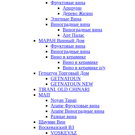
Фруктовые вина
Арцруни
Дерево Жизни
Элитные Вина
Виноградные вина
Виноградные вина
Арт Палас
МАРАН Винный Дом
Фруктовые вина
Виноградные вина
Вино в керамике
Вино в керамике
Вино в керамике п/у
Гетнатун Торговый Дом
GETNATOUN
GETNATOUN NEW
TIRANI. OLD CHINARI
МАП
Noyan Tapan
Arame Фруктовые вина
Arame Виноградные вина
Разные вина
Шаумян Вин
Воскевазский ВЗ
VOSKEVAZ