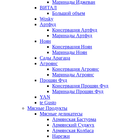
Маринады Иджеван
ВИТАЛ
Большой объем
Wosky
Артфуд
Консервация Артфуд
Маринады Артфуд
Ноян
Консервация Ноян
Маринады Ноян
Сады Арагаца
Агроянс
Консервация Агроянс
Маринады Агроянс
Прошян Фуд
Консервация Прошян Фуд
Маринады Прошян Фуд
YAN
te Gusto
Мясные Продукты
Мясные деликатесы
Армянская Бастурма
Армянский Суджух
Армянская Колбаса
Нарезки