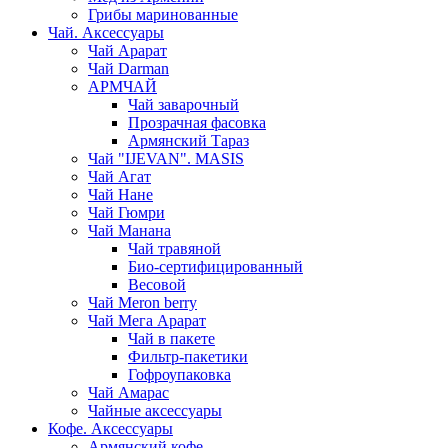
Грибы маринованные
Чай. Аксессуары
Чай Арарат
Чай Darman
АРМЧАЙ
Чай заварочный
Прозрачная фасовка
Армянский Тараз
Чай "IJEVAN". MASIS
Чай Агат
Чай Нане
Чай Гюмри
Чай Манана
Чай травяной
Био-сертифицированный
Весовой
Чай Meron berry
Чай Мега Арарат
Чай в пакете
Фильтр-пакетики
Гофроупаковка
Чай Амарас
Чайные аксессуары
Кофе. Аксессуары
Армянский кофе