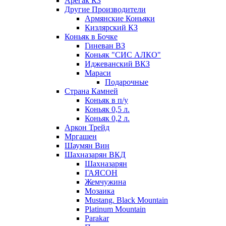
Арегак КЗ
Другие Производители
Армянские Коньяки
Кизлярский КЗ
Коньяк в Бочке
Гиневан ВЗ
Коньяк "СИС АЛКО"
Иджеванский ВКЗ
Мараси
Подарочные
Страна Камней
Коньяк в п/у
Коньяк 0,5 л.
Коньяк 0,2 л.
Аркон Трейд
Мргашен
Шаумян Вин
Шахназарян ВКД
Шахназарян
ГАЯСОН
Жемчужина
Мозаика
Mustang. Black Mountain
Platinum Mountain
Parakar