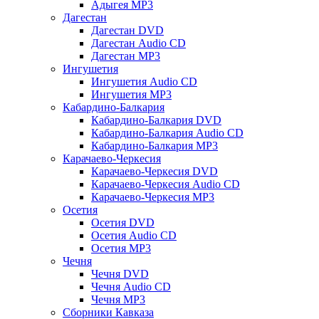
Адыгея MP3
Дагестан
Дагестан DVD
Дагестан Audio CD
Дагестан MP3
Ингушетия
Ингушетия Audio CD
Ингушетия MP3
Кабардино-Балкария
Кабардино-Балкария DVD
Кабардино-Балкария Audio CD
Кабардино-Балкария MP3
Карачаево-Черкесия
Карачаево-Черкесия DVD
Карачаево-Черкесия Audio CD
Карачаево-Черкесия MP3
Осетия
Осетия DVD
Осетия Audio CD
Осетия MP3
Чечня
Чечня DVD
Чечня Audio CD
Чечня MP3
Сборники Кавказа