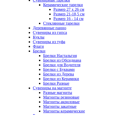
Сувенирные тарелки
Керамические тарелки
Размер 27 х 26 см
Размер 21-18,5 см
Размер 16 - 14 см
Стеклянные тарелки
Деревянные панно
Сувениры из гипса
Куклы
Сувениры из туфа
Флаги
Брелки
Брелки Настальгия
Брелки из Обсидиана
Брелки для Водителя
Брелки с Буквами
Брелки из Дерева
Брелки из Керамики
Брелки Разные
Сувениры на магните
Разные магниты
Магниты резиновые
Магниты акриловые
Магниты закатные
Магниты керамические