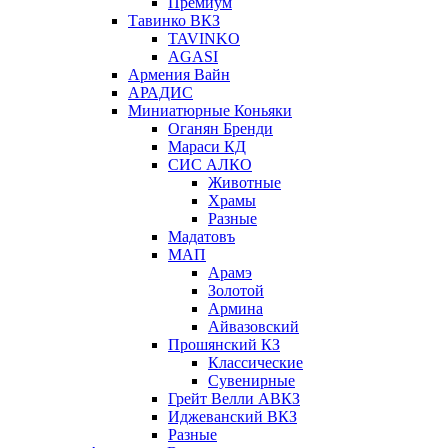
Премиум
Тавинко ВКЗ
TAVINKO
AGASI
Армения Вайн
АРАДИС
Миниатюрные Коньяки
Оганян Бренди
Мараси КД
СИС АЛКО
Животные
Храмы
Разные
Мадатовъ
МАП
Арамэ
Золотой
Армина
Айвазовский
Прошянский КЗ
Классические
Сувенирные
Грейт Велли АВКЗ
Иджеванский ВКЗ
Разные