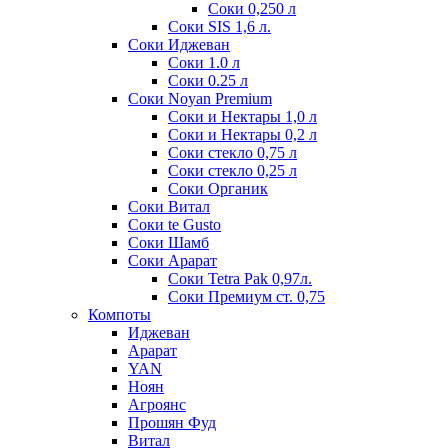
Соки 0,250 л
Соки SIS 1,6 л.
Соки Иджеван
Соки 1.0 л
Соки 0.25 л
Соки Noyan Premium
Соки и Нектары 1,0 л
Соки и Нектары 0,2 л
Соки стекло 0,75 л
Соки стекло 0,25 л
Соки Органик
Соки Витал
Соки te Gusto
Соки Шамб
Соки Арарат
Соки Tetra Pak 0,97л.
Соки Премиум ст. 0,75
Компоты
Иджеван
Арарат
YAN
Ноян
Агроянс
Прошян Фуд
Витал