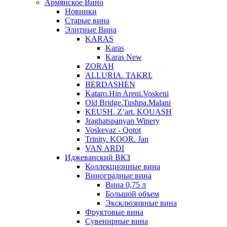
Армянское Вино
Новинки
Старые вина
Элитные Вина
KARAS
Karas
Karas New
ZORAH
ALLURIA. TAKRI.
BERDASHEN
Kataro.Hin Areni.Voskeni
Old Bridge.Tushpa.Malani
KEUSH. Z’art. KOUASH
Jraghatspanyan Winery
Voskevaz - Qotot
Trinity. KOOR. Jan
VAN ARDI
Иджеванский ВКЗ
Коллекционные вина
Виноградные вина
Вина 0,75 л
Большой объем
Эксклюзивные вина
Фруктовые вина
Cувенирные вина