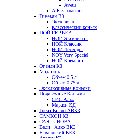
Avetis
А.К.З. классик
Гиневан ВЗ
Эксклюзив
Классический коньяк
НОЙ ЕКВВКА
НОЙ Эксклюзив
НОЙ Классик
НОЙ Легенды
NOY Very Speсial
НОЙ Кремлин
Оганян КЗ
Мадатовъ
Объем 0,5 л
Объем 0,75 л
Эксклюзивные Коньяки
Подарочные Коньяки
СИС Алко
Мараси КД
Грейт Велли АВКЗ
САМКОН КЗ
САЯТ - НОВА
Веди - Алко ВКЗ
Егвардский ВКЗ