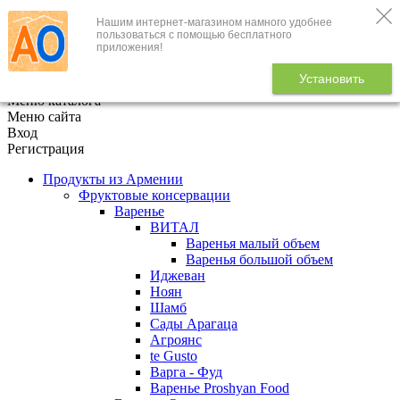
Нашим интернет-магазином намного удобнее
+7 (495) 646-888-1
пользоваться с помощью бесплатного
приложения!
В корзине
0
товаров
Установить
x
Меню каталога
Меню сайта
Вход
Регистрация
Продукты из Армении
Фруктовые консервации
Варенье
ВИТАЛ
Варенья малый объем
Варенья большой объем
Иджеван
Ноян
Шамб
Сады Арагаца
Агроянс
te Gusto
Варга - Фуд
Варенье Proshyan Food