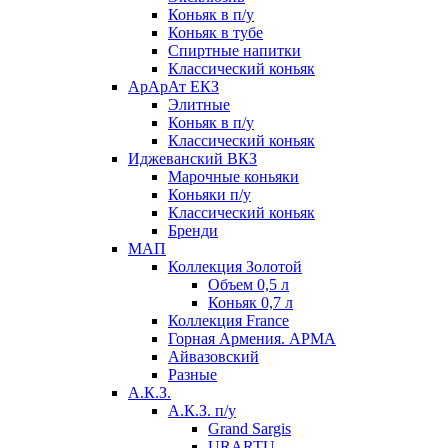
Коньяк в п/у
Коньяк в тубе
Спиртные напитки
Классический коньяк
АрАрАт ЕКЗ
Элитные
Коньяк в п/у
Классический коньяк
Иджеванский ВКЗ
Марочные коньяки
Коньяки п/у
Классический коньяк
Бренди
МАП
Коллекция Золотой
Объем 0,5 л
Коньяк 0,7 л
Коллекция France
Горная Армения. АРМА
Айвазовский
Разные
А.К.З.
А.К.З. п/у
Grand Sargis
URARTU