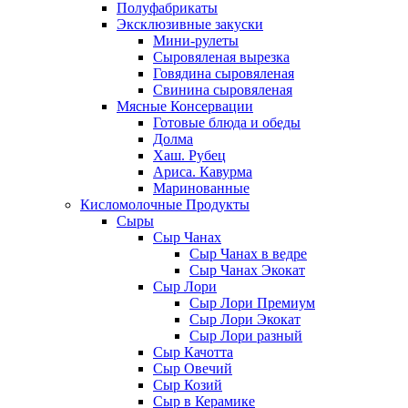
Полуфабрикаты
Эксклюзивные закуски
Мини-рулеты
Сыровяленая вырезка
Говядина сыровяленая
Свинина сыровяленая
Мясные Консервации
Готовые блюда и обеды
Долма
Хаш. Рубец
Ариса. Кавурма
Маринованные
Кисломолочные Продукты
Сыры
Сыр Чанах
Сыр Чанах в ведре
Сыр Чанах Экокат
Сыр Лори
Сыр Лори Премиум
Сыр Лори Экокат
Сыр Лори разный
Сыр Качотта
Сыр Овечий
Сыр Козий
Сыр в Керамике