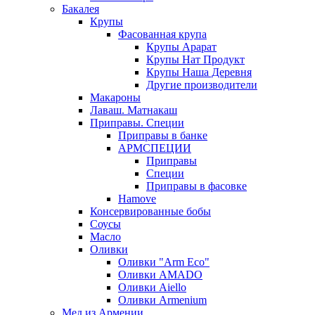
Бакалея
Крупы
Фасованная крупа
Крупы Арарат
Крупы Нат Продукт
Крупы Наша Деревня
Другие производители
Макароны
Лаваш. Матнакаш
Приправы. Специи
Приправы в банке
АРМСПЕЦИИ
Приправы
Специи
Приправы в фасовке
Hamove
Консервированные бобы
Соусы
Масло
Оливки
Оливки "Arm Eco"
Оливки AMADO
Оливки Aiello
Оливки Armenium
Мед из Армении