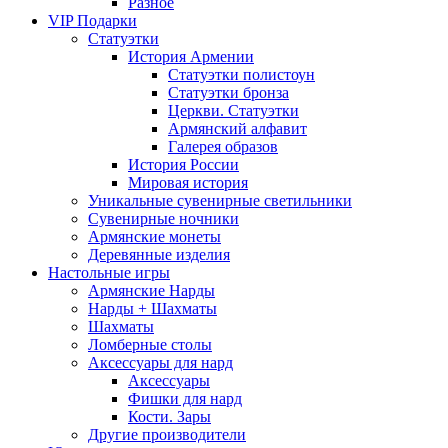
Разное
VIP Подарки
Статуэтки
История Армении
Статуэтки полистоун
Статуэтки бронза
Церкви. Статуэтки
Армянский алфавит
Галерея образов
История России
Мировая история
Уникальные сувенирные светильники
Сувенирные ночники
Армянские монеты
Деревянные изделия
Настольные игры
Армянские Нарды
Нарды + Шахматы
Шахматы
Ломберные столы
Аксессуары для нард
Аксессуары
Фишки для нард
Кости. Зары
Другие производители