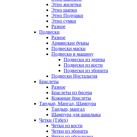
Этно жилетки
Этно шапки
Этно Подушки
Этно сумки
Разное
Подвески
Разное
Армянские буквы
Подвески маски
Подвески в машину
Подвески из дерева
Подвески из кости
Подвески из эбонита
Подвески Ностальгия
Браслеты
Разное
Браслеты из бисера
Кожаные браслеты
Тандыр, Мангал, Шампура
Тандыр, мангал
Шампура для шашлыка
Четки (Тзбех)
Четки из кости
Четки из эбонита
Четки из обсидиана