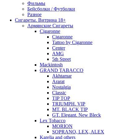
Фильмы
Бейсболки / Футболки
Разное
Сигареты. Витрина 18+
Армянские Сигареты
Cigaronne
Cigaronne
Tattoo by Cigaronne
Center
AMG
5th Street
Mackintosh
GRAND TABACCO
Akhtamar
Ararat
Nostalgia
Classic
TIP TOP
TRIUMPH. VIP
MT. BLACK TIP
GT. Elegant. New Bleck
Lex Tobacco
MORION
SOPRANO, LEX, ALEX
Karelia and others