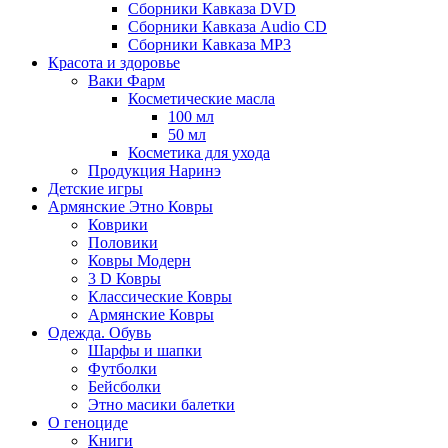
Сборники Кавказа DVD
Сборники Кавказа Audio CD
Сборники Кавказа MP3
Красота и здоровье
Ваки Фарм
Косметические масла
100 мл
50 мл
Косметика для ухода
Продукция Наринэ
Детские игры
Армянские Этно Ковры
Коврики
Половики
Ковры Модерн
3 D Ковры
Классические Ковры
Армянские Ковры
Одежда. Обувь
Шарфы и шапки
Футболки
Бейсболки
Этно масики балетки
О геноциде
Книги