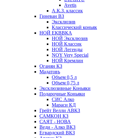
Avetis
А.К.З. классик
Гиневан ВЗ
Эксклюзив
Классический коньяк
НОЙ ЕКВВКА
НОЙ Эксклюзив
НОЙ Классик
НОЙ Легенды
NOY Very Speсial
НОЙ Кремлин
Оганян КЗ
Мадатовъ
Объем 0,5 л
Объем 0,75 л
Эксклюзивные Коньяки
Подарочные Коньяки
СИС Алко
Мараси КД
Грейт Велли АВКЗ
САМКОН КЗ
САЯТ - НОВА
Веди - Алко ВКЗ
Егвардский ВКЗ