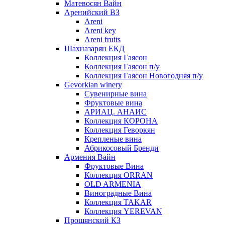
Матевосян Вайн
Аренийский ВЗ
Areni
Areni key
Areni fruits
Шахназарян ЕКД
Коллекция Гаясон
Коллекция Гаясон п/у
Коллекция Гаясон Новогодняя п/у
Gevorkian winery
Сувенирные вина
Фруктовые вина
АРИАЦ. АНАИС
Коллекция КОРОНА
Коллекция Геворкян
Крепленые вина
Абрикосовый Бренди
Армения Вайн
Фруктовые Вина
Коллекция ORRAN
OLD ARMENIA
Виноградные Вина
Коллекция TAKAR
Коллекция YEREVAN
Прошянский КЗ