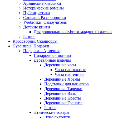
Армянские классики
Исторические романы
Публицистика
Словари. Разговорники
Учебники. Самоучители
Детские книги
Для дошкольников<br> и младших классов
Разное
Кроссворды. Сканворды
Сувениры. Подарки
Подарки – Армения
Подарочные монеты
Деревянные изделия
Деревянные часы
Часы настольные
Часы настенные
Деревянные Храмы
Подставки для напитков
Деревянные Тарелки
Деревянные Вазы
Деревянные Кресты
Деревянные Гранаты
Разное
Этнические товары
Этно скатерти