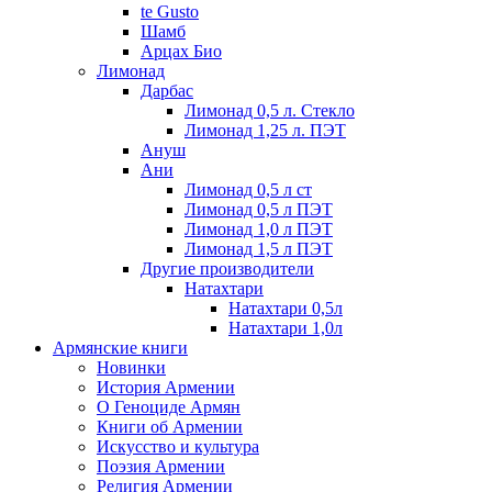
te Gusto
Шамб
Арцах Био
Лимонад
Дарбас
Лимонад 0,5 л. Стекло
Лимонад 1,25 л. ПЭТ
Ануш
Ани
Лимонад 0,5 л ст
Лимонад 0,5 л ПЭТ
Лимонад 1,0 л ПЭТ
Лимонад 1,5 л ПЭТ
Другие производители
Натахтари
Натахтари 0,5л
Натахтари 1,0л
Армянские книги
Новинки
История Армении
О Геноциде Армян
Книги об Армении
Иcкусство и культура
Поэзия Армении
Религия Армении