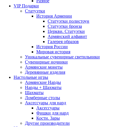
Разное
VIP Подарки
Статуэтки
История Армении
Статуэтки полистоун
Статуэтки бронза
Церкви. Статуэтки
Армянский алфавит
Галерея образов
История России
Мировая история
Уникальные сувенирные светильники
Сувенирные ночники
Армянские монеты
Деревянные изделия
Настольные игры
Армянские Нарды
Нарды + Шахматы
Шахматы
Ломберные столы
Аксессуары для нард
Аксессуары
Фишки для нард
Кости. Зары
Другие производители