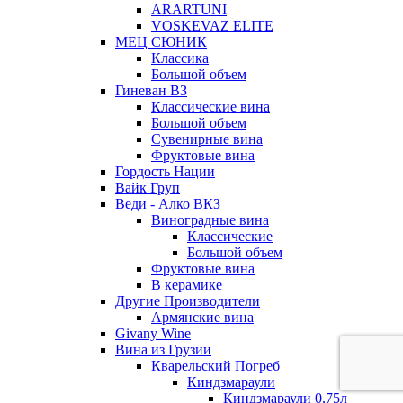
ARARTUNI
VOSKEVAZ ELITE
МЕЦ СЮНИК
Классика
Большой объем
Гиневан ВЗ
Классические вина
Большой объем
Сувенирные вина
Фруктовые вина
Гордость Нации
Вайк Груп
Веди - Алко ВКЗ
Виноградные вина
Классические
Большой объем
Фруктовые вина
В керамике
Другие Производители
Армянские вина
Givany Wine
Вина из Грузии
Кварельский Погреб
Киндзмараули
Киндзмараули 0,75л