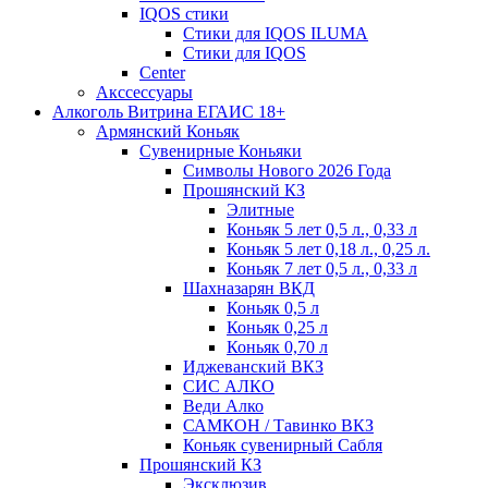
IQOS стики
Стики для IQOS ILUMA
Стики для IQOS
Сenter
Акссессуары
Алкоголь Витрина ЕГАИС 18+
Армянский Коньяк
Сувенирные Коньяки
Символы Нового 2026 Года
Прошянский КЗ
Элитные
Коньяк 5 лет 0,5 л., 0,33 л
Коньяк 5 лет 0,18 л., 0,25 л.
Коньяк 7 лет 0,5 л., 0,33 л
Шахназарян ВКД
Коньяк 0,5 л
Коньяк 0,25 л
Коньяк 0,70 л
Иджеванский ВКЗ
СИС АЛКО
Веди Алко
САМКОН / Тавинко ВКЗ
Коньяк сувенирный Сабля
Прошянский КЗ
Эксклюзив