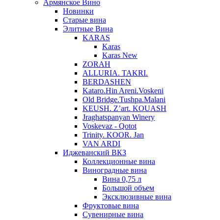
Армянское Вино
Новинки
Старые вина
Элитные Вина
KARAS
Karas
Karas New
ZORAH
ALLURIA. TAKRI.
BERDASHEN
Kataro.Hin Areni.Voskeni
Old Bridge.Tushpa.Malani
KEUSH. Z’art. KOUASH
Jraghatspanyan Winery
Voskevaz - Qotot
Trinity. KOOR. Jan
VAN ARDI
Иджеванский ВКЗ
Коллекционные вина
Виноградные вина
Вина 0,75 л
Большой объем
Эксклюзивные вина
Фруктовые вина
Cувенирные вина