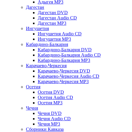
Адыгея MP3
Дагестан
Дагестан DVD
Дагестан Audio CD
Дагестан MP3
Ингушетия
Ингушетия Audio CD
Ингушетия MP3
Кабардино-Балкария
Кабардино-Балкария DVD
Кабардино-Балкария Audio CD
Кабардино-Балкария MP3
Карачаево-Черкесия
Карачаево-Черкесия DVD
Карачаево-Черкесия Audio CD
Карачаево-Черкесия MP3
Осетия
Осетия DVD
Осетия Audio CD
Осетия MP3
Чечня
Чечня DVD
Чечня Audio CD
Чечня MP3
Сборники Кавказа