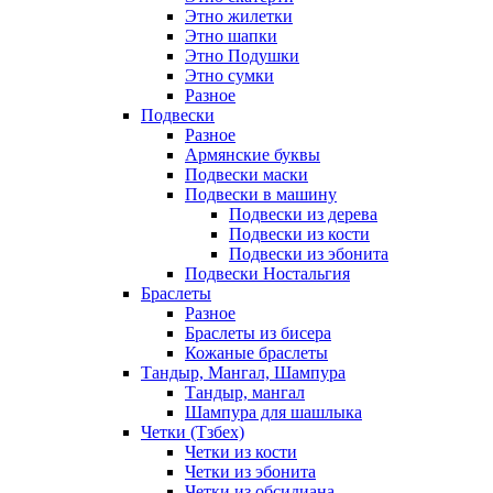
Этно жилетки
Этно шапки
Этно Подушки
Этно сумки
Разное
Подвески
Разное
Армянские буквы
Подвески маски
Подвески в машину
Подвески из дерева
Подвески из кости
Подвески из эбонита
Подвески Ностальгия
Браслеты
Разное
Браслеты из бисера
Кожаные браслеты
Тандыр, Мангал, Шампура
Тандыр, мангал
Шампура для шашлыка
Четки (Тзбех)
Четки из кости
Четки из эбонита
Четки из обсидиана