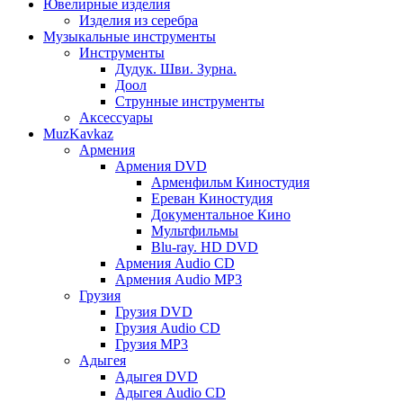
Ювелирные изделия
Изделия из серебра
Музыкальные инструменты
Инструменты
Дудук. Шви. Зурна.
Доол
Струнные инструменты
Аксессуары
MuzKavkaz
Армения
Армения DVD
Арменфильм Киностудия
Ереван Киностудия
Документальное Кино
Мультфильмы
Blu-ray. HD DVD
Армения Audio CD
Армения Audio MP3
Грузия
Грузия DVD
Грузия Audio CD
Грузия MP3
Адыгея
Адыгея DVD
Адыгея Audio CD