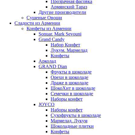
Прозрачная фасовка
Армянский Тараз
Другие производители
Сушеные Овощи
Сладости из Армении
Конфеты из Армении
Sonuar. Mark Sevouni
Grand Candy
Набор Конфет
Лукум. Мармелад
Конфеты
Арколад
GRAND Dian
Фрукты в шоколаде
Орехи в шоколаде
Драже в шоколаде
ШокоХит в шоколаде
Семечки в шоколаде
Наборы конфет
JOYCO
Наборы конфет
Сухофрукты в шоколаде
Мармелад. Лукум
Шоколадные плитки
Конфеты