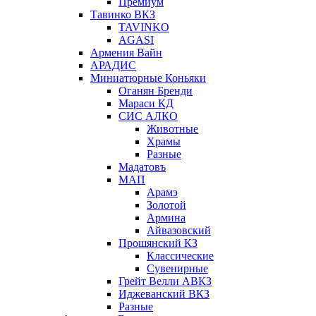
Премиум
Тавинко ВКЗ
TAVINKO
AGASI
Армения Вайн
АРАДИС
Миниатюрные Коньяки
Оганян Бренди
Мараси КД
СИС АЛКО
Животные
Храмы
Разные
Мадатовъ
МАП
Арамэ
Золотой
Армина
Айвазовский
Прошянский КЗ
Классические
Сувенирные
Грейт Велли АВКЗ
Иджеванский ВКЗ
Разные