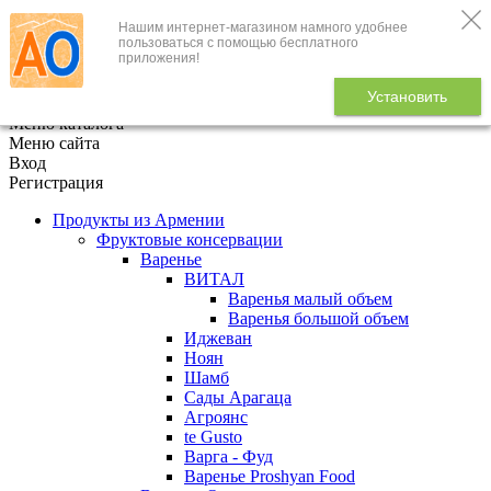
Нашим интернет-магазином намного удобнее
+7 (495) 646-888-1
пользоваться с помощью бесплатного
приложения!
В корзине
0
товаров
Установить
x
Меню каталога
Меню сайта
Вход
Регистрация
Продукты из Армении
Фруктовые консервации
Варенье
ВИТАЛ
Варенья малый объем
Варенья большой объем
Иджеван
Ноян
Шамб
Сады Арагаца
Агроянс
te Gusto
Варга - Фуд
Варенье Proshyan Food