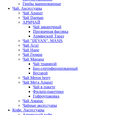
Грибы маринованные
Чай. Аксессуары
Чай Арарат
Чай Darman
АРМЧАЙ
Чай заварочный
Прозрачная фасовка
Армянский Тараз
Чай "IJEVAN". MASIS
Чай Агат
Чай Нане
Чай Гюмри
Чай Манана
Чай травяной
Био-сертифицированный
Весовой
Чай Meron berry
Чай Мега Арарат
Чай в пакете
Фильтр-пакетики
Гофроупаковка
Чай Амарас
Чайные аксессуары
Кофе. Аксессуары
Армянский кофе