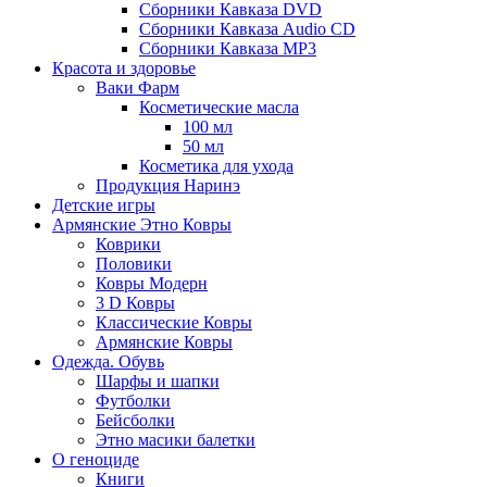
Сборники Кавказа DVD
Сборники Кавказа Audio CD
Сборники Кавказа MP3
Красота и здоровье
Ваки Фарм
Косметические масла
100 мл
50 мл
Косметика для ухода
Продукция Наринэ
Детские игры
Армянские Этно Ковры
Коврики
Половики
Ковры Модерн
3 D Ковры
Классические Ковры
Армянские Ковры
Одежда. Обувь
Шарфы и шапки
Футболки
Бейсболки
Этно масики балетки
О геноциде
Книги