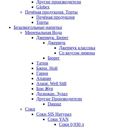
Другие производители
Globex
Печёная продукция. Торты
Печёная продукция
Торты
Безалкогольные напитки
Минеральная Вода
Джермук. Бюрег
Джермук
Джермук классика
Со вкусом лимона
Бюрег
Татни
Бжни. Ной
Гарни
Апаран
Ararat. Well Still
Бон Жур
Дилижан. Зулал
Другие Производители
Dausuz
Соки
Соки SIS Натурал
Соки YAN
Соки 0,930 л