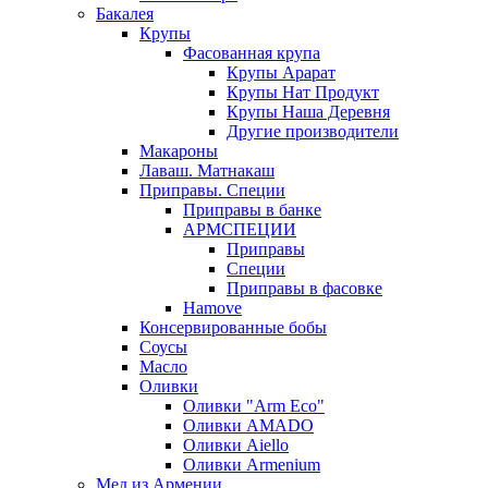
Бакалея
Крупы
Фасованная крупа
Крупы Арарат
Крупы Нат Продукт
Крупы Наша Деревня
Другие производители
Макароны
Лаваш. Матнакаш
Приправы. Специи
Приправы в банке
АРМСПЕЦИИ
Приправы
Специи
Приправы в фасовке
Hamove
Консервированные бобы
Соусы
Масло
Оливки
Оливки "Arm Eco"
Оливки AMADO
Оливки Aiello
Оливки Armenium
Мед из Армении