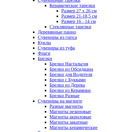
Сувенирные тарелки
Керамические тарелки
Размер 27 х 26 см
Размер 21-18,5 см
Размер 16 - 14 см
Стеклянные тарелки
Деревянные панно
Сувениры из гипса
Куклы
Сувениры из туфа
Флаги
Брелки
Брелки Настальгия
Брелки из Обсидиана
Брелки для Водителя
Брелки с Буквами
Брелки из Дерева
Брелки из Керамики
Брелки Разные
Сувениры на магните
Разные магниты
Магниты резиновые
Магниты акриловые
Магниты закатные
Магниты керамические