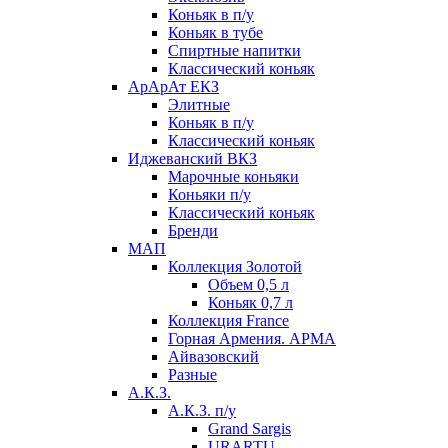
Коньяк в п/у
Коньяк в тубе
Спиртные напитки
Классический коньяк
АрАрАт ЕКЗ
Элитные
Коньяк в п/у
Классический коньяк
Иджеванский ВКЗ
Марочные коньяки
Коньяки п/у
Классический коньяк
Бренди
МАП
Коллекция Золотой
Объем 0,5 л
Коньяк 0,7 л
Коллекция France
Горная Армения. АРМА
Айвазовский
Разные
А.К.З.
А.К.З. п/у
Grand Sargis
URARTU