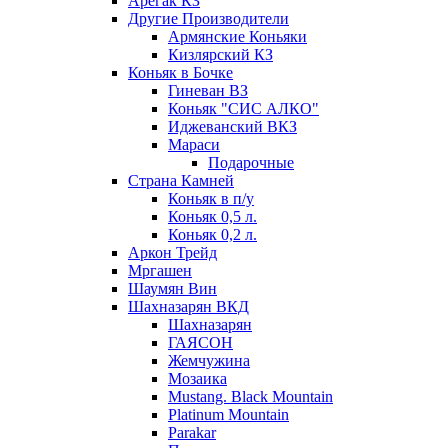
Арегак КЗ
Другие Производители
Армянские Коньяки
Кизлярский КЗ
Коньяк в Бочке
Гиневан ВЗ
Коньяк "СИС АЛКО"
Иджеванский ВКЗ
Мараси
Подарочные
Страна Камней
Коньяк в п/у
Коньяк 0,5 л.
Коньяк 0,2 л.
Аркон Трейд
Мргашен
Шаумян Вин
Шахназарян ВКД
Шахназарян
ГАЯСОН
Жемчужина
Мозаика
Mustang. Black Mountain
Platinum Mountain
Parakar