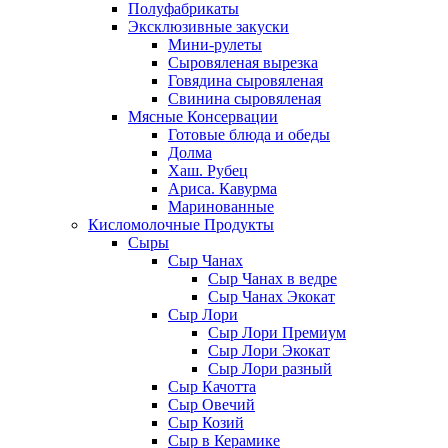
Полуфабрикаты
Эксклюзивные закуски
Мини-рулеты
Сыровяленая вырезка
Говядина сыровяленая
Свинина сыровяленая
Мясные Консервации
Готовые блюда и обеды
Долма
Хаш. Рубец
Ариса. Кавурма
Маринованные
Кисломолочные Продукты
Сыры
Сыр Чанах
Сыр Чанах в ведре
Сыр Чанах Экокат
Сыр Лори
Сыр Лори Премиум
Сыр Лори Экокат
Сыр Лори разный
Сыр Качотта
Сыр Овечий
Сыр Козий
Сыр в Керамике