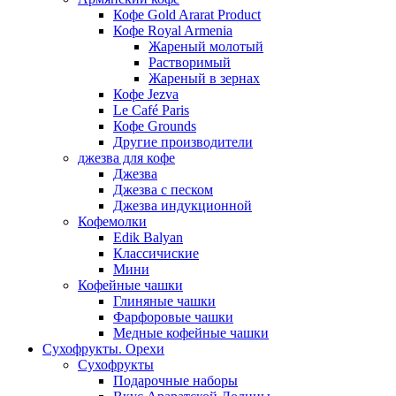
Кофе Gold Ararat Product
Кофе Royal Armenia
Жареный молотый
Растворимый
Жареный в зернах
Кофе Jezva
Le Café Paris
Кофе Grounds
Другие производители
джезва для кофе
Джезва
Джезва с песком
Джезва индукционной
Кофемолки
Edik Balyan
Классичиские
Мини
Кофейные чашки
Глиняные чашки
Фарфоровые чашки
Медные кофейные чашки
Сухофрукты. Орехи
Сухофрукты
Подарочные наборы