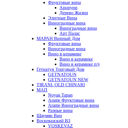
Фруктовые вина
Арцруни
Дерево Жизни
Элитные Вина
Виноградные вина
Виноградные вина
Арт Палас
МАРАН Винный Дом
Фруктовые вина
Виноградные вина
Вино в керамике
Вино в керамике
Вино в керамике п/у
Гетнатун Торговый Дом
GETNATOUN
GETNATOUN NEW
TIRANI. OLD CHINARI
МАП
Noyan Tapan
Arame Фруктовые вина
Arame Виноградные вина
Разные вина
Шаумян Вин
Воскевазский ВЗ
VOSKEVAZ