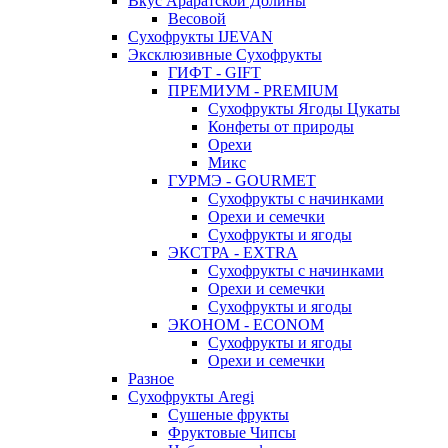
Вкус Араратской Долины
Весовой
Сухофрукты IJEVAN
Эксклюзивные Сухофрукты
ГИФТ - GIFT
ПРЕМИУМ - PREMIUM
Сухофрукты Ягоды Цукаты
Конфеты от природы
Орехи
Микс
ГУРМЭ - GOURMET
Сухофрукты с начинками
Орехи и семечки
Сухофрукты и ягоды
ЭКСТРА - EXTRA
Сухофрукты с начинками
Орехи и семечки
Сухофрукты и ягоды
ЭКОНОМ - ECONOM
Сухофрукты и ягоды
Орехи и семечки
Разное
Сухофрукты Aregi
Сушеные фрукты
Фруктовые Чипсы