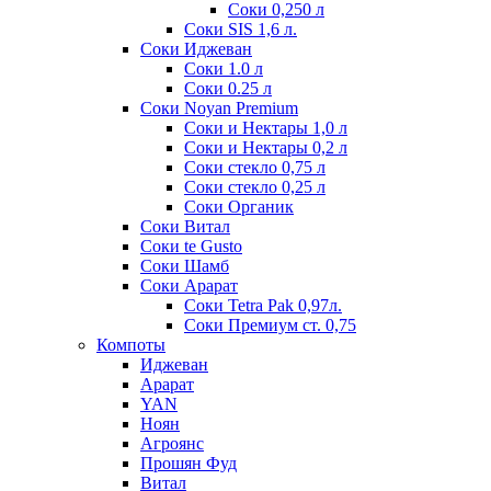
Соки 0,250 л
Соки SIS 1,6 л.
Соки Иджеван
Соки 1.0 л
Соки 0.25 л
Соки Noyan Premium
Соки и Нектары 1,0 л
Соки и Нектары 0,2 л
Соки стекло 0,75 л
Соки стекло 0,25 л
Соки Органик
Соки Витал
Соки te Gusto
Соки Шамб
Соки Арарат
Соки Tetra Pak 0,97л.
Соки Премиум ст. 0,75
Компоты
Иджеван
Арарат
YAN
Ноян
Агроянс
Прошян Фуд
Витал