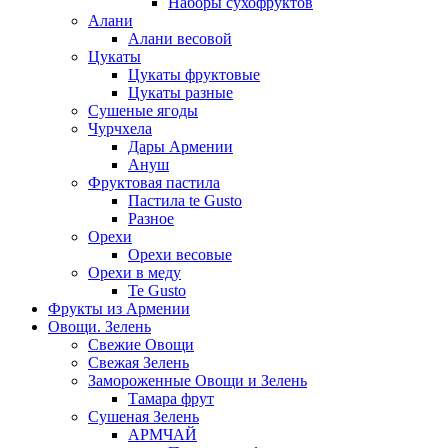
Наборы сухофруктов
Алани
Алани весовой
Цукаты
Цукаты фруктовые
Цукаты разные
Сушеные ягоды
Чурчхела
Дары Армении
Ануш
Фруктовая пастила
Пастила te Gusto
Разное
Орехи
Орехи весовые
Орехи в меду
Te Gusto
Фрукты из Армении
Овощи. Зелень
Свежие Овощи
Свежая Зелень
Замороженные Овощи и Зелень
Тамара фрут
Сушеная Зелень
АРМЧАЙ