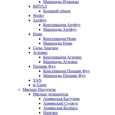
Маринады Иджеван
ВИТАЛ
Большой объем
Wosky
Артфуд
Консервация Артфуд
Маринады Артфуд
Ноян
Консервация Ноян
Маринады Ноян
Сады Арагаца
Агроянс
Консервация Агроянс
Маринады Агроянс
Прошян Фуд
Консервация Прошян Фуд
Маринады Прошян Фуд
YAN
te Gusto
Мясные Продукты
Мясные деликатесы
Армянская Бастурма
Армянский Суджух
Армянская Колбаса
Нарезки