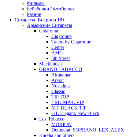
Фильмы
Бейсболки / Футболки
Разное
Сигареты. Витрина 18+
Армянские Сигареты
Cigaronne
Cigaronne
Tattoo by Cigaronne
Center
AMG
5th Street
Mackintosh
GRAND TABACCO
Akhtamar
Ararat
Nostalgia
Classic
TIP TOP
TRIUMPH. VIP
MT. BLACK TIP
GT. Elegant. New Bleck
Lex Tobacco
MORION
Democrat, SOPRANO, LEX, ALEX
Karelia and others