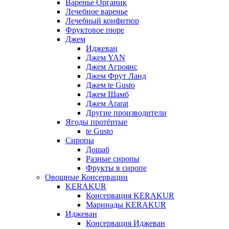
Варенье Органик
Лечебное варенье
Лечебный конфитюр
Фруктовое пюре
Джем
Иджеван
Джем YAN
Джем Агроянс
Джем Фрут Ланд
Джем te Gusto
Джем Шамб
Джем Ararat
Другие производители
Ягоды протёртые
te Gusto
Сиропы
Дошаб
Разные сиропы
Фрукты в сиропе
Овощные Консервации
KERAKUR
Консервация KERAKUR
Маринады KERAKUR
Иджеван
Консервация Иджеван