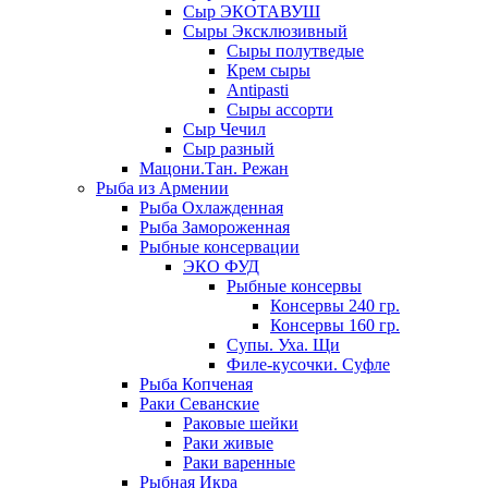
Сыр ЭКОТАВУШ
Сыры Эксклюзивный
Сыры полутведые
Крем сыры
Antipasti
Сыры ассорти
Сыр Чечил
Сыр разный
Мацони.Тан. Режан
Рыба из Армении
Рыба Охлажденная
Рыба Замороженная
Рыбные консервации
ЭКО ФУД
Рыбные консервы
Консервы 240 гр.
Консервы 160 гр.
Супы. Уха. Щи
Филе-кусочки. Суфле
Рыба Копченая
Раки Севанские
Раковые шейки
Раки живые
Раки варенные
Рыбная Икра