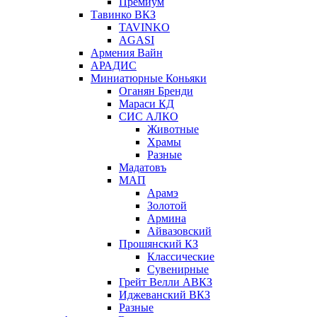
Премиум
Тавинко ВКЗ
TAVINKO
AGASI
Армения Вайн
АРАДИС
Миниатюрные Коньяки
Оганян Бренди
Мараси КД
СИС АЛКО
Животные
Храмы
Разные
Мадатовъ
МАП
Арамэ
Золотой
Армина
Айвазовский
Прошянский КЗ
Классические
Сувенирные
Грейт Велли АВКЗ
Иджеванский ВКЗ
Разные