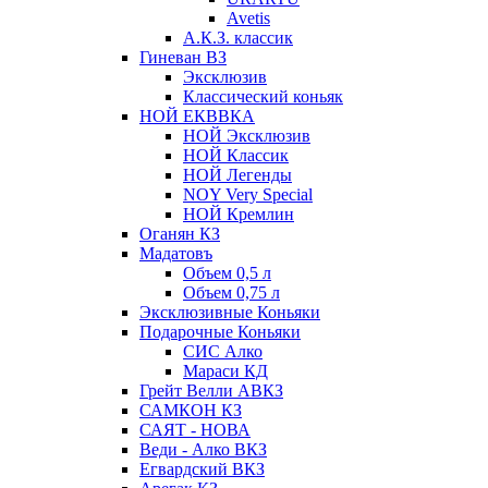
Avetis
А.К.З. классик
Гиневан ВЗ
Эксклюзив
Классический коньяк
НОЙ ЕКВВКА
НОЙ Эксклюзив
НОЙ Классик
НОЙ Легенды
NOY Very Speсial
НОЙ Кремлин
Оганян КЗ
Мадатовъ
Объем 0,5 л
Объем 0,75 л
Эксклюзивные Коньяки
Подарочные Коньяки
СИС Алко
Мараси КД
Грейт Велли АВКЗ
САМКОН КЗ
САЯТ - НОВА
Веди - Алко ВКЗ
Егвардский ВКЗ