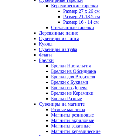
Сувенирные тарелки
Керамические тарелки
Размер 27 х 26 см
Размер 21-18,5 см
Размер 16 - 14 см
Стеклянные тарелки
Деревянные панно
Сувениры из гипса
Куклы
Сувениры из туфа
Флаги
Брелки
Брелки Настальгия
Брелки из Обсидиана
Брелки для Водителя
Брелки с Буквами
Брелки из Дерева
Брелки из Керамики
Брелки Разные
Сувениры на магните
Разные магниты
Магниты резиновые
Магниты акриловые
Магниты закатные
Магниты керамические