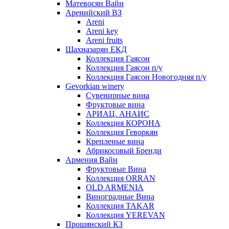
Матевосян Вайн
Аренийский ВЗ
Areni
Areni key
Areni fruits
Шахназарян ЕКД
Коллекция Гаясон
Коллекция Гаясон п/у
Коллекция Гаясон Новогодняя п/у
Gevorkian winery
Сувенирные вина
Фруктовые вина
АРИАЦ. АНАИС
Коллекция КОРОНА
Коллекция Геворкян
Крепленые вина
Абрикосовый Бренди
Армения Вайн
Фруктовые Вина
Коллекция ORRAN
OLD ARMENIA
Виноградные Вина
Коллекция TAKAR
Коллекция YEREVAN
Прошянский КЗ