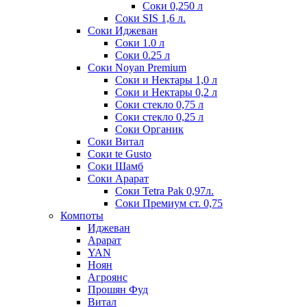
Соки 0,250 л
Соки SIS 1,6 л.
Соки Иджеван
Соки 1.0 л
Соки 0.25 л
Соки Noyan Premium
Соки и Нектары 1,0 л
Соки и Нектары 0,2 л
Соки стекло 0,75 л
Соки стекло 0,25 л
Соки Органик
Соки Витал
Соки te Gusto
Соки Шамб
Соки Арарат
Соки Tetra Pak 0,97л.
Соки Премиум ст. 0,75
Компоты
Иджеван
Арарат
YAN
Ноян
Агроянс
Прошян Фуд
Витал