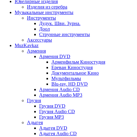
Ювелирные изделия
Изделия из серебра
Музыкальные инструменты
Инструменты
Дудук. Шви. Зурна.
Доол
Струнные инструменты
Аксессуары
MuzKavkaz
Армения
Армения DVD
Арменфильм Киностудия
Ереван Киностудия
Документальное Кино
Мультфильмы
Blu-ray. HD DVD
Армения Audio CD
Армения Audio MP3
Грузия
Грузия DVD
Грузия Audio CD
Грузия MP3
Адыгея
Адыгея DVD
Адыгея Audio CD