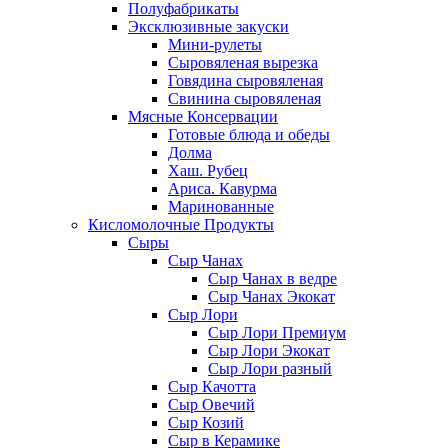
Полуфабрикаты
Эксклюзивные закуски
Мини-рулеты
Сыровяленая вырезка
Говядина сыровяленая
Свинина сыровяленая
Мясные Консервации
Готовые блюда и обеды
Долма
Хаш. Рубец
Ариса. Кавурма
Маринованные
Кисломолочные Продукты
Сыры
Сыр Чанах
Сыр Чанах в ведре
Сыр Чанах Экокат
Сыр Лори
Сыр Лори Премиум
Сыр Лори Экокат
Сыр Лори разный
Сыр Качотта
Сыр Овечий
Сыр Козий
Сыр в Керамике