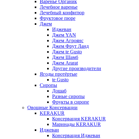
Варенье Органик
Лечебное варенье
Лечебный конфитюр
Фруктовое пюре
Джем
Иджеван
Джем YAN
Джем Агроянс
Джем Фрут Ланд
Джем te Gusto
Джем Шамб
Джем Ararat
Другие производители
Ягоды протёртые
te Gusto
Сиропы
Дошаб
Разные сиропы
Фрукты в сиропе
Овощные Консервации
KERAKUR
Консервация KERAKUR
Маринады KERAKUR
Иджеван
Консервация Иджеван