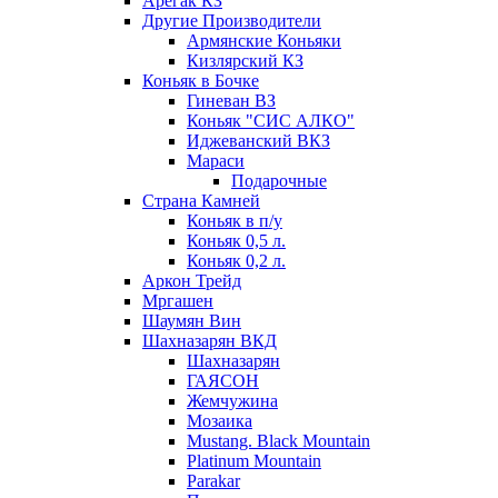
Арегак КЗ
Другие Производители
Армянские Коньяки
Кизлярский КЗ
Коньяк в Бочке
Гиневан ВЗ
Коньяк "СИС АЛКО"
Иджеванский ВКЗ
Мараси
Подарочные
Страна Камней
Коньяк в п/у
Коньяк 0,5 л.
Коньяк 0,2 л.
Аркон Трейд
Мргашен
Шаумян Вин
Шахназарян ВКД
Шахназарян
ГАЯСОН
Жемчужина
Мозаика
Mustang. Black Mountain
Platinum Mountain
Parakar