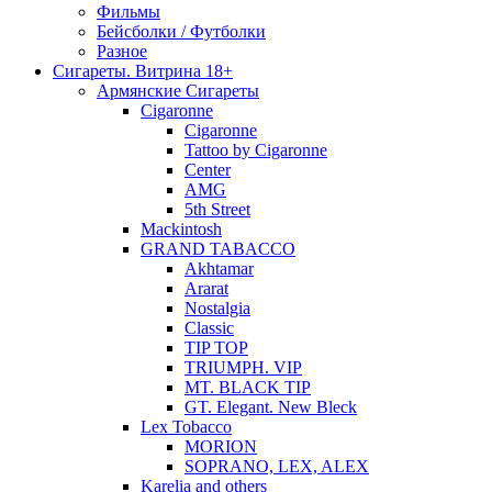
Фильмы
Бейсболки / Футболки
Разное
Сигареты. Витрина 18+
Армянские Сигареты
Cigaronne
Cigaronne
Tattoo by Cigaronne
Center
AMG
5th Street
Mackintosh
GRAND TABACCO
Akhtamar
Ararat
Nostalgia
Classic
TIP TOP
TRIUMPH. VIP
MT. BLACK TIP
GT. Elegant. New Bleck
Lex Tobacco
MORION
SOPRANO, LEX, ALEX
Karelia and others