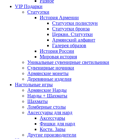
Разное
VIP Подарки
Статуэтки
История Армении
Статуэтки полистоун
Статуэтки бронза
Церкви. Статуэтки
Армянский алфавит
Галерея образов
История России
Мировая история
Уникальные сувенирные светильники
Сувенирные ночники
Армянские монеты
Деревянные изделия
Настольные игры
Армянские Нарды
Нарды + Шахматы
Шахматы
Ломберные столы
Аксессуары для нард
Аксессуары
Фишки для нард
Кости. Зары
Другие производители