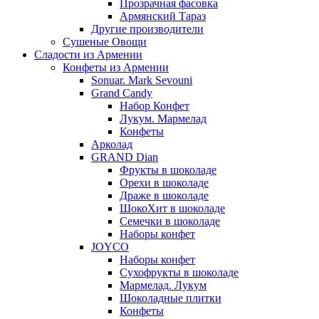
Прозрачная фасовка
Армянский Тараз
Другие производители
Сушеные Овощи
Сладости из Армении
Конфеты из Армении
Sonuar. Mark Sevouni
Grand Candy
Набор Конфет
Лукум. Мармелад
Конфеты
Арколад
GRAND Dian
Фрукты в шоколаде
Орехи в шоколаде
Драже в шоколаде
ШокоХит в шоколаде
Семечки в шоколаде
Наборы конфет
JOYCO
Наборы конфет
Сухофрукты в шоколаде
Мармелад. Лукум
Шоколадные плитки
Конфеты