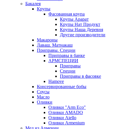
Бакалея
Крупы
Фасованная крупа
Крупы Арарат
Крупы Нат Продукт
Крупы Наша Деревня
Другие производители
Макароны
Лаваш. Матнакаш
Приправы. Специи
Приправы в банке
АРМСПЕЦИИ
Приправы
Специи
Приправы в фасовке
Hamove
Консервированные бобы
Соусы
Масло
Оливки
Оливки "Arm Eco"
Оливки AMADO
Оливки Aiello
Оливки Armenium
Мед из Армении