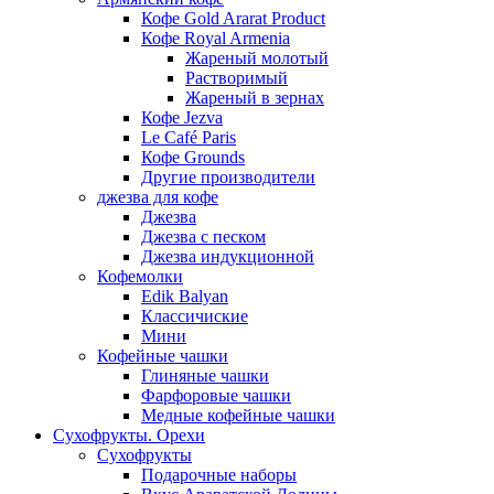
Кофе Gold Ararat Product
Кофе Royal Armenia
Жареный молотый
Растворимый
Жареный в зернах
Кофе Jezva
Le Café Paris
Кофе Grounds
Другие производители
джезва для кофе
Джезва
Джезва с песком
Джезва индукционной
Кофемолки
Edik Balyan
Классичиские
Мини
Кофейные чашки
Глиняные чашки
Фарфоровые чашки
Медные кофейные чашки
Сухофрукты. Орехи
Сухофрукты
Подарочные наборы