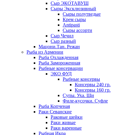
Сыр ЭКОТАВУШ
Сыры Эксклюзивный
Сыры полутведые
Крем сыры
Antipasti
Сыры ассорти
Сыр Чечил
Сыр разный
Мацони.Тан. Режан
Рыба из Армении
Рыба Охлажденная
Рыба Замороженная
Рыбные консервации
ЭКО ФУД
Рыбные консервы
Консервы 240 гр.
Консервы 160 гр.
Супы. Уха. Щи
Филе-кусочки. Суфле
Рыба Копченая
Раки Севанские
Раковые шейки
Раки живые
Раки варенные
Рыбная Икра