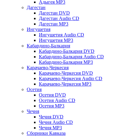
Адыгея MP3
Дагестан
Дагестан DVD
Дагестан Audio CD
Дагестан MP3
Ингушетия
Ингушетия Audio CD
Ингушетия MP3
Кабардино-Балкария
Кабардино-Балкария DVD
Кабардино-Балкария Audio CD
Кабардино-Балкария MP3
Карачаево-Черкесия
Карачаево-Черкесия DVD
Карачаево-Черкесия Audio CD
Карачаево-Черкесия MP3
Осетия
Осетия DVD
Осетия Audio CD
Осетия MP3
Чечня
Чечня DVD
Чечня Audio CD
Чечня MP3
Сборники Кавказа