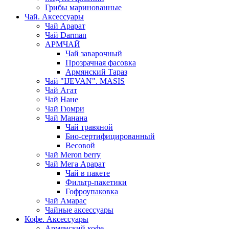
Грибы маринованные
Чай. Аксессуары
Чай Арарат
Чай Darman
АРМЧАЙ
Чай заварочный
Прозрачная фасовка
Армянский Тараз
Чай "IJEVAN". MASIS
Чай Агат
Чай Нане
Чай Гюмри
Чай Манана
Чай травяной
Био-сертифицированный
Весовой
Чай Meron berry
Чай Мега Арарат
Чай в пакете
Фильтр-пакетики
Гофроупаковка
Чай Амарас
Чайные аксессуары
Кофе. Аксессуары
Армянский кофе