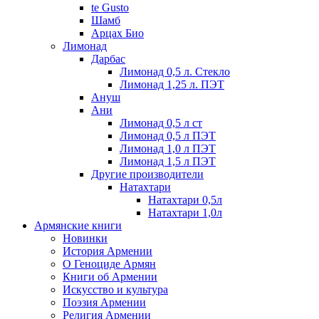
te Gusto
Шамб
Арцах Био
Лимонад
Дарбас
Лимонад 0,5 л. Стекло
Лимонад 1,25 л. ПЭТ
Ануш
Ани
Лимонад 0,5 л ст
Лимонад 0,5 л ПЭТ
Лимонад 1,0 л ПЭТ
Лимонад 1,5 л ПЭТ
Другие производители
Натахтари
Натахтари 0,5л
Натахтари 1,0л
Армянские книги
Новинки
История Армении
О Геноциде Армян
Книги об Армении
Иcкусство и культура
Поэзия Армении
Религия Армении