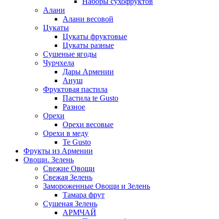
Наборы сухофруктов
Алани
Алани весовой
Цукаты
Цукаты фруктовые
Цукаты разные
Сушеные ягоды
Чурчхела
Дары Армении
Ануш
Фруктовая пастила
Пастила te Gusto
Разное
Орехи
Орехи весовые
Орехи в меду
Te Gusto
Фрукты из Армении
Овощи. Зелень
Свежие Овощи
Свежая Зелень
Замороженные Овощи и Зелень
Тамара фрут
Сушеная Зелень
АРМЧАЙ