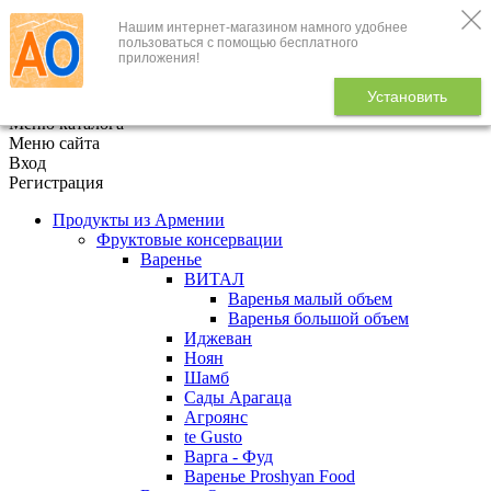
Нашим интернет-магазином намного удобнее
+7 (495) 646-888-1
пользоваться с помощью бесплатного
приложения!
В корзине
0
товаров
Установить
x
Меню каталога
Меню сайта
Вход
Регистрация
Продукты из Армении
Фруктовые консервации
Варенье
ВИТАЛ
Варенья малый объем
Варенья большой объем
Иджеван
Ноян
Шамб
Сады Арагаца
Агроянс
te Gusto
Варга - Фуд
Варенье Proshyan Food