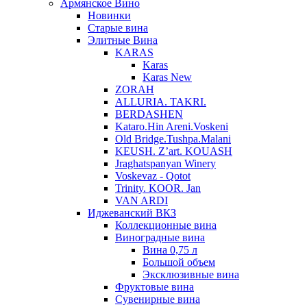
Армянское Вино
Новинки
Старые вина
Элитные Вина
KARAS
Karas
Karas New
ZORAH
ALLURIA. TAKRI.
BERDASHEN
Kataro.Hin Areni.Voskeni
Old Bridge.Tushpa.Malani
KEUSH. Z’art. KOUASH
Jraghatspanyan Winery
Voskevaz - Qotot
Trinity. KOOR. Jan
VAN ARDI
Иджеванский ВКЗ
Коллекционные вина
Виноградные вина
Вина 0,75 л
Большой объем
Эксклюзивные вина
Фруктовые вина
Cувенирные вина