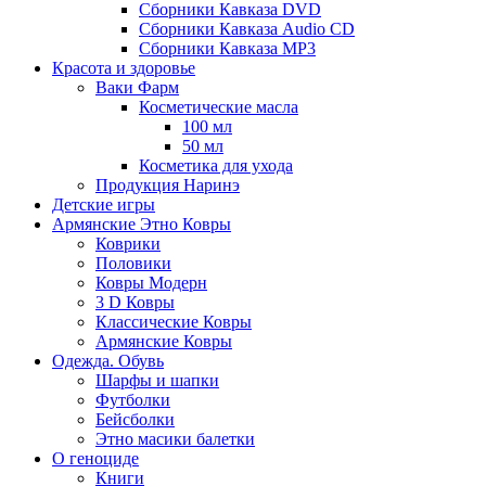
Сборники Кавказа DVD
Сборники Кавказа Audio CD
Сборники Кавказа MP3
Красота и здоровье
Ваки Фарм
Косметические масла
100 мл
50 мл
Косметика для ухода
Продукция Наринэ
Детские игры
Армянские Этно Ковры
Коврики
Половики
Ковры Модерн
3 D Ковры
Классические Ковры
Армянские Ковры
Одежда. Обувь
Шарфы и шапки
Футболки
Бейсболки
Этно масики балетки
О геноциде
Книги