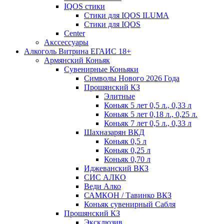
IQOS стики
Стики для IQOS ILUMA
Стики для IQOS
Сenter
Акссессуары
Алкоголь Витрина ЕГАИС 18+
Армянский Коньяк
Сувенирные Коньяки
Символы Нового 2026 Года
Прошянский КЗ
Элитные
Коньяк 5 лет 0,5 л., 0,33 л
Коньяк 5 лет 0,18 л., 0,25 л.
Коньяк 7 лет 0,5 л., 0,33 л
Шахназарян ВКД
Коньяк 0,5 л
Коньяк 0,25 л
Коньяк 0,70 л
Иджеванский ВКЗ
СИС АЛКО
Веди Алко
САМКОН / Тавинко ВКЗ
Коньяк сувенирный Сабля
Прошянский КЗ
Эксклюзив