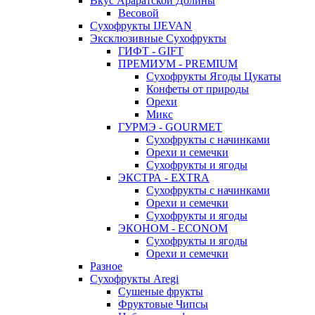
Вкус Араратской Долины
Весовой
Сухофрукты IJEVAN
Эксклюзивные Сухофрукты
ГИФТ - GIFT
ПРЕМИУМ - PREMIUM
Сухофрукты Ягоды Цукаты
Конфеты от природы
Орехи
Микс
ГУРМЭ - GOURMET
Сухофрукты с начинками
Орехи и семечки
Сухофрукты и ягоды
ЭКСТРА - EXTRA
Сухофрукты с начинками
Орехи и семечки
Сухофрукты и ягоды
ЭКОНОМ - ECONOM
Сухофрукты и ягоды
Орехи и семечки
Разное
Сухофрукты Aregi
Сушеные фрукты
Фруктовые Чипсы