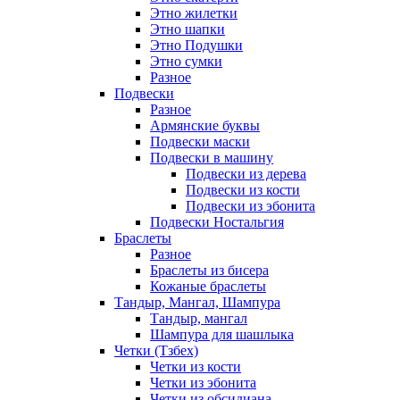
Этно жилетки
Этно шапки
Этно Подушки
Этно сумки
Разное
Подвески
Разное
Армянские буквы
Подвески маски
Подвески в машину
Подвески из дерева
Подвески из кости
Подвески из эбонита
Подвески Ностальгия
Браслеты
Разное
Браслеты из бисера
Кожаные браслеты
Тандыр, Мангал, Шампура
Тандыр, мангал
Шампура для шашлыка
Четки (Тзбех)
Четки из кости
Четки из эбонита
Четки из обсидиана