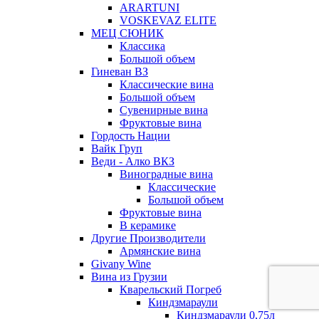
ARARTUNI
VOSKEVAZ ELITE
МЕЦ СЮНИК
Классика
Большой объем
Гиневан ВЗ
Классические вина
Большой объем
Сувенирные вина
Фруктовые вина
Гордость Нации
Вайк Груп
Веди - Алко ВКЗ
Виноградные вина
Классические
Большой объем
Фруктовые вина
В керамике
Другие Производители
Армянские вина
Givany Wine
Вина из Грузии
Кварельский Погреб
Киндзмараули
Киндзмараули 0,75л