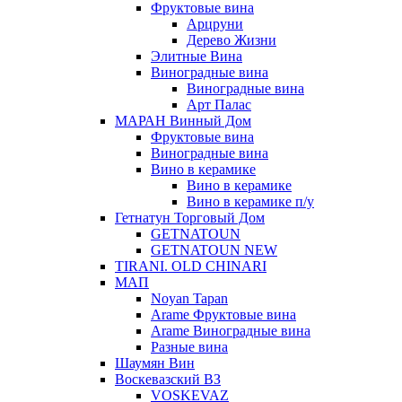
Фруктовые вина
Арцруни
Дерево Жизни
Элитные Вина
Виноградные вина
Виноградные вина
Арт Палас
МАРАН Винный Дом
Фруктовые вина
Виноградные вина
Вино в керамике
Вино в керамике
Вино в керамике п/у
Гетнатун Торговый Дом
GETNATOUN
GETNATOUN NEW
TIRANI. OLD CHINARI
МАП
Noyan Tapan
Arame Фруктовые вина
Arame Виноградные вина
Разные вина
Шаумян Вин
Воскевазский ВЗ
VOSKEVAZ