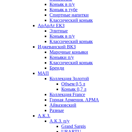
Коньяк в п/у
Коньяк в тубе
Спиртные напитки
Классический коньяк
АрАрАт ЕКЗ
Элитные
Коньяк в п/у
Классический коньяк
Иджеванский ВКЗ
Марочные коньяки
Коньяки п/у
Классический коньяк
Бренди
МАП
Коллекция Золотой
Объем 0,5 л
Коньяк 0,7 л
Коллекция France
Горная Армения. АРМА
Айвазовский
Разные
А.К.З.
А.К.З. п/у
Grand Sargis
URARTU