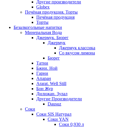
Другие производители
Globex
Печёная продукция. Торты
Печёная продукция
Торты
Безалкогольные напитки
Минеральная Вода
Джермук. Бюрег
Джермук
Джермук классика
Со вкусом лимона
Бюрег
Татни
Бжни. Ной
Гарни
Апаран
Ararat. Well Still
Бон Жур
Дилижан. Зулал
Другие Производители
Dausuz
Соки
Соки SIS Натурал
Соки YAN
Соки 0,930 л