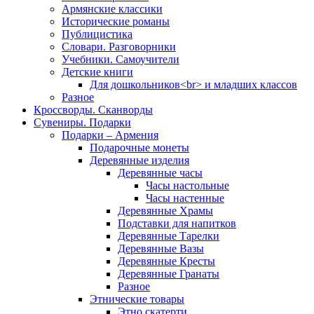
Армянские классики
Исторические романы
Публицистика
Словари. Разговорники
Учебники. Самоучители
Детские книги
Для дошкольников<br> и младших классов
Разное
Кроссворды. Сканворды
Сувениры. Подарки
Подарки – Армения
Подарочные монеты
Деревянные изделия
Деревянные часы
Часы настольные
Часы настенные
Деревянные Храмы
Подставки для напитков
Деревянные Тарелки
Деревянные Вазы
Деревянные Кресты
Деревянные Гранаты
Разное
Этнические товары
Этно скатерти