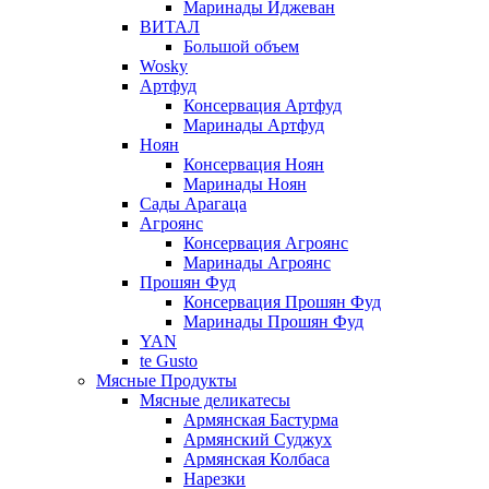
Маринады Иджеван
ВИТАЛ
Большой объем
Wosky
Артфуд
Консервация Артфуд
Маринады Артфуд
Ноян
Консервация Ноян
Маринады Ноян
Сады Арагаца
Агроянс
Консервация Агроянс
Маринады Агроянс
Прошян Фуд
Консервация Прошян Фуд
Маринады Прошян Фуд
YAN
te Gusto
Мясные Продукты
Мясные деликатесы
Армянская Бастурма
Армянский Суджух
Армянская Колбаса
Нарезки