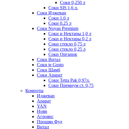
Соки 0,250 л
Соки SIS 1,6 л.
Соки Иджеван
Соки 1.0 л
Соки 0.25 л
Соки Noyan Premium
Соки и Нектары 1,0 л
Соки и Нектары 0,2 л
Соки стекло 0,75 л
Соки стекло 0,25 л
Соки Органик
Соки Витал
Соки te Gusto
Соки Шамб
Соки Арарат
Соки Tetra Pak 0,97л.
Соки Премиум ст. 0,75
Компоты
Иджеван
Арарат
YAN
Ноян
Агроянс
Прошян Фуд
Витал