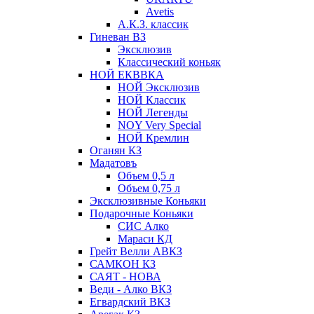
Avetis
А.К.З. классик
Гиневан ВЗ
Эксклюзив
Классический коньяк
НОЙ ЕКВВКА
НОЙ Эксклюзив
НОЙ Классик
НОЙ Легенды
NOY Very Speсial
НОЙ Кремлин
Оганян КЗ
Мадатовъ
Объем 0,5 л
Объем 0,75 л
Эксклюзивные Коньяки
Подарочные Коньяки
СИС Алко
Мараси КД
Грейт Велли АВКЗ
САМКОН КЗ
САЯТ - НОВА
Веди - Алко ВКЗ
Егвардский ВКЗ