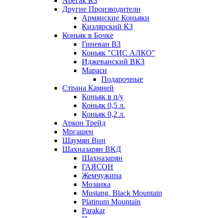
Арегак КЗ
Другие Производители
Армянские Коньяки
Кизлярский КЗ
Коньяк в Бочке
Гиневан ВЗ
Коньяк "СИС АЛКО"
Иджеванский ВКЗ
Мараси
Подарочные
Страна Камней
Коньяк в п/у
Коньяк 0,5 л.
Коньяк 0,2 л.
Аркон Трейд
Мргашен
Шаумян Вин
Шахназарян ВКД
Шахназарян
ГАЯСОН
Жемчужина
Мозаика
Mustang. Black Mountain
Platinum Mountain
Parakar