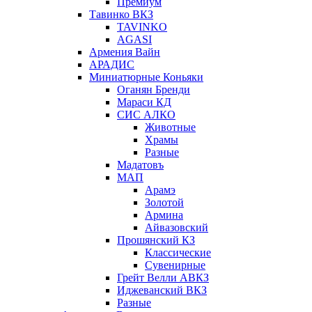
Премиум
Тавинко ВКЗ
TAVINKO
AGASI
Армения Вайн
АРАДИС
Миниатюрные Коньяки
Оганян Бренди
Мараси КД
СИС АЛКО
Животные
Храмы
Разные
Мадатовъ
МАП
Арамэ
Золотой
Армина
Айвазовский
Прошянский КЗ
Классические
Сувенирные
Грейт Велли АВКЗ
Иджеванский ВКЗ
Разные