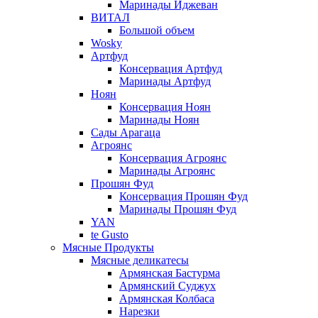
Маринады Иджеван
ВИТАЛ
Большой объем
Wosky
Артфуд
Консервация Артфуд
Маринады Артфуд
Ноян
Консервация Ноян
Маринады Ноян
Сады Арагаца
Агроянс
Консервация Агроянс
Маринады Агроянс
Прошян Фуд
Консервация Прошян Фуд
Маринады Прошян Фуд
YAN
te Gusto
Мясные Продукты
Мясные деликатесы
Армянская Бастурма
Армянский Суджух
Армянская Колбаса
Нарезки