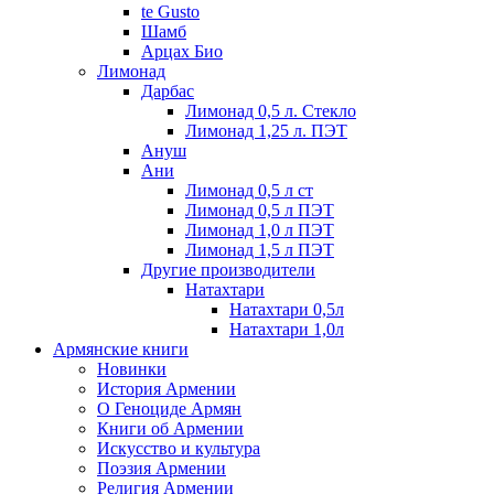
te Gusto
Шамб
Арцах Био
Лимонад
Дарбас
Лимонад 0,5 л. Стекло
Лимонад 1,25 л. ПЭТ
Ануш
Ани
Лимонад 0,5 л ст
Лимонад 0,5 л ПЭТ
Лимонад 1,0 л ПЭТ
Лимонад 1,5 л ПЭТ
Другие производители
Натахтари
Натахтари 0,5л
Натахтари 1,0л
Армянские книги
Новинки
История Армении
О Геноциде Армян
Книги об Армении
Иcкусство и культура
Поэзия Армении
Религия Армении