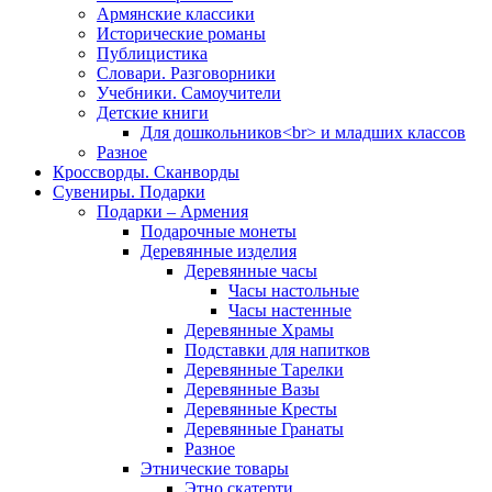
Армянские классики
Исторические романы
Публицистика
Словари. Разговорники
Учебники. Самоучители
Детские книги
Для дошкольников<br> и младших классов
Разное
Кроссворды. Сканворды
Сувениры. Подарки
Подарки – Армения
Подарочные монеты
Деревянные изделия
Деревянные часы
Часы настольные
Часы настенные
Деревянные Храмы
Подставки для напитков
Деревянные Тарелки
Деревянные Вазы
Деревянные Кресты
Деревянные Гранаты
Разное
Этнические товары
Этно скатерти