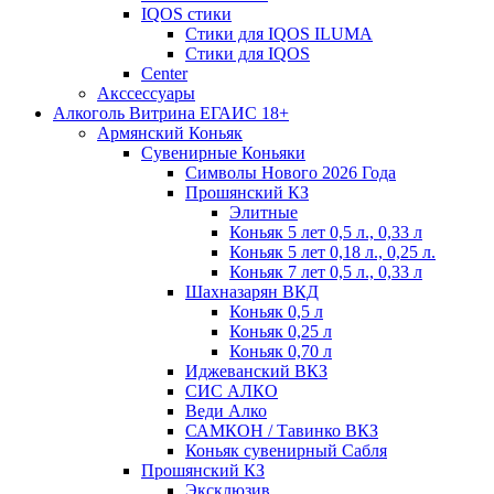
IQOS стики
Стики для IQOS ILUMA
Стики для IQOS
Сenter
Акссессуары
Алкоголь Витрина ЕГАИС 18+
Армянский Коньяк
Сувенирные Коньяки
Символы Нового 2026 Года
Прошянский КЗ
Элитные
Коньяк 5 лет 0,5 л., 0,33 л
Коньяк 5 лет 0,18 л., 0,25 л.
Коньяк 7 лет 0,5 л., 0,33 л
Шахназарян ВКД
Коньяк 0,5 л
Коньяк 0,25 л
Коньяк 0,70 л
Иджеванский ВКЗ
СИС АЛКО
Веди Алко
САМКОН / Тавинко ВКЗ
Коньяк сувенирный Сабля
Прошянский КЗ
Эксклюзив