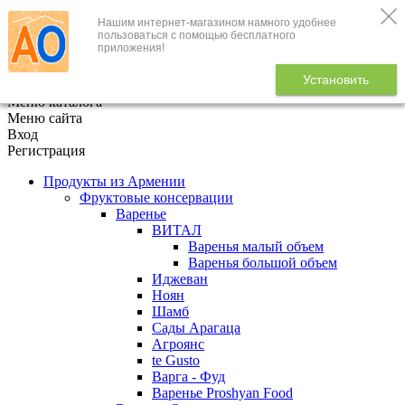
Нашим интернет-магазином намного удобнее
+7 (495) 646-888-1
пользоваться с помощью бесплатного
приложения!
В корзине
0
товаров
Установить
x
Меню каталога
Меню сайта
Вход
Регистрация
Продукты из Армении
Фруктовые консервации
Варенье
ВИТАЛ
Варенья малый объем
Варенья большой объем
Иджеван
Ноян
Шамб
Сады Арагаца
Агроянс
te Gusto
Варга - Фуд
Варенье Proshyan Food