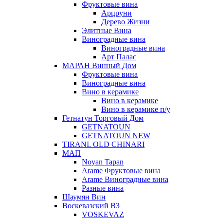
Фруктовые вина
Арцруни
Дерево Жизни
Элитные Вина
Виноградные вина
Виноградные вина
Арт Палас
МАРАН Винный Дом
Фруктовые вина
Виноградные вина
Вино в керамике
Вино в керамике
Вино в керамике п/у
Гетнатун Торговый Дом
GETNATOUN
GETNATOUN NEW
TIRANI. OLD CHINARI
МАП
Noyan Tapan
Arame Фруктовые вина
Arame Виноградные вина
Разные вина
Шаумян Вин
Воскевазский ВЗ
VOSKEVAZ