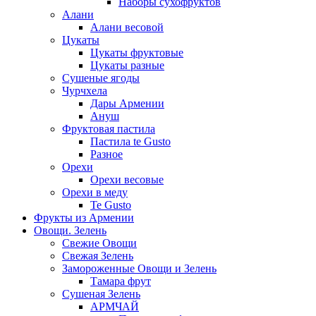
Наборы сухофруктов
Алани
Алани весовой
Цукаты
Цукаты фруктовые
Цукаты разные
Сушеные ягоды
Чурчхела
Дары Армении
Ануш
Фруктовая пастила
Пастила te Gusto
Разное
Орехи
Орехи весовые
Орехи в меду
Te Gusto
Фрукты из Армении
Овощи. Зелень
Свежие Овощи
Свежая Зелень
Замороженные Овощи и Зелень
Тамара фрут
Сушеная Зелень
АРМЧАЙ