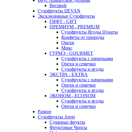
Вкус Араратской Долины
Весовой
Сухофрукты IJEVAN
Эксклюзивные Сухофрукты
ГИФТ - GIFT
ПРЕМИУМ - PREMIUM
Сухофрукты Ягоды Цукаты
Конфеты от природы
Орехи
Микс
ГУРМЭ - GOURMET
Сухофрукты с начинками
Орехи и семечки
Сухофрукты и ягоды
ЭКСТРА - EXTRA
Сухофрукты с начинками
Орехи и семечки
Сухофрукты и ягоды
ЭКОНОМ - ECONOM
Сухофрукты и ягоды
Орехи и семечки
Разное
Сухофрукты Aregi
Сушеные фрукты
Фруктовые Чипсы