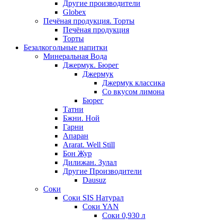
Другие производители
Globex
Печёная продукция. Торты
Печёная продукция
Торты
Безалкогольные напитки
Минеральная Вода
Джермук. Бюрег
Джермук
Джермук классика
Со вкусом лимона
Бюрег
Татни
Бжни. Ной
Гарни
Апаран
Ararat. Well Still
Бон Жур
Дилижан. Зулал
Другие Производители
Dausuz
Соки
Соки SIS Натурал
Соки YAN
Соки 0,930 л