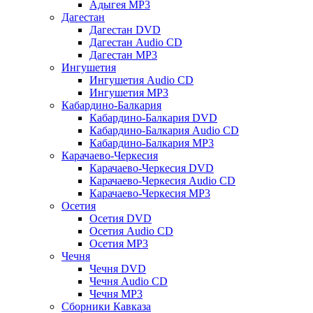
Адыгея MP3
Дагестан
Дагестан DVD
Дагестан Audio CD
Дагестан MP3
Ингушетия
Ингушетия Audio CD
Ингушетия MP3
Кабардино-Балкария
Кабардино-Балкария DVD
Кабардино-Балкария Audio CD
Кабардино-Балкария MP3
Карачаево-Черкесия
Карачаево-Черкесия DVD
Карачаево-Черкесия Audio CD
Карачаево-Черкесия MP3
Осетия
Осетия DVD
Осетия Audio CD
Осетия MP3
Чечня
Чечня DVD
Чечня Audio CD
Чечня MP3
Сборники Кавказа