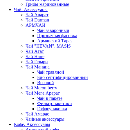
Грибы маринованные
Чай. Аксессуары
Чай Арарат
Чай Darman
АРМЧАЙ
Чай заварочный
Прозрачная фасовка
Армянский Тараз
Чай "IJEVAN". MASIS
Чай Агат
Чай Нане
Чай Гюмри
Чай Манана
Чай травяной
Био-сертифицированный
Весовой
Чай Meron berry
Чай Мега Арарат
Чай в пакете
Фильтр-пакетики
Гофроупаковка
Чай Амарас
Чайные аксессуары
Кофе. Аксессуары
Армянский кофе