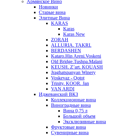
Армянское Вино
Новинки
Старые вина
Элитные Вина
KARAS
Karas
Karas New
ZORAH
ALLURIA. TAKRI.
BERDASHEN
Kataro.Hin Areni.Voskeni
Old Bridge.Tushpa.Malani
KEUSH. Z’art. KOUASH
Jraghatspanyan Winery
Voskevaz - Qotot
Trinity. KOOR. Jan
VAN ARDI
Иджеванский ВКЗ
Коллекционные вина
Виноградные вина
Вина 0,75 л
Большой объем
Эксклюзивные вина
Фруктовые вина
Cувенирные вина