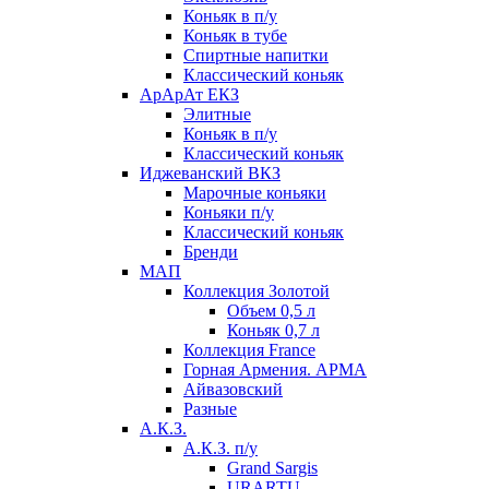
Коньяк в п/у
Коньяк в тубе
Спиртные напитки
Классический коньяк
АрАрАт ЕКЗ
Элитные
Коньяк в п/у
Классический коньяк
Иджеванский ВКЗ
Марочные коньяки
Коньяки п/у
Классический коньяк
Бренди
МАП
Коллекция Золотой
Объем 0,5 л
Коньяк 0,7 л
Коллекция France
Горная Армения. АРМА
Айвазовский
Разные
А.К.З.
А.К.З. п/у
Grand Sargis
URARTU