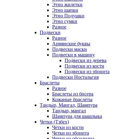
Этно жилетки
Этно шапки
Этно Подушки
Этно сумки
Разное
Подвески
Разное
Армянские буквы
Подвески маски
Подвески в машину
Подвески из дерева
Подвески из кости
Подвески из эбонита
Подвески Ностальгия
Браслеты
Разное
Браслеты из бисера
Кожаные браслеты
Тандыр, Мангал, Шампура
Тандыр, мангал
Шампура для шашлыка
Четки (Тзбех)
Четки из кости
Четки из эбонита
Четки из обсидиана