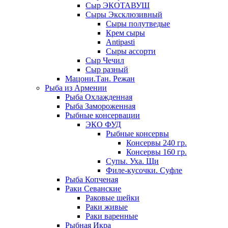
Сыр ЭКОТАВУШ
Сыры Эксклюзивный
Сыры полутведые
Крем сыры
Antipasti
Сыры ассорти
Сыр Чечил
Сыр разный
Мацони.Тан. Режан
Рыба из Армении
Рыба Охлажденная
Рыба Замороженная
Рыбные консервации
ЭКО ФУД
Рыбные консервы
Консервы 240 гр.
Консервы 160 гр.
Супы. Уха. Щи
Филе-кусочки. Суфле
Рыба Копченая
Раки Севанские
Раковые шейки
Раки живые
Раки варенные
Рыбная Икра