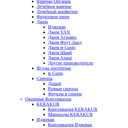
Варенье Органик
Лечебное варенье
Лечебный конфитюр
Фруктовое пюре
Джем
Иджеван
Джем YAN
Джем Агроянс
Джем Фрут Ланд
Джем te Gusto
Джем Шамб
Джем Ararat
Другие производители
Ягоды протёртые
te Gusto
Сиропы
Дошаб
Разные сиропы
Фрукты в сиропе
Овощные Консервации
KERAKUR
Консервация KERAKUR
Маринады KERAKUR
Иджеван
Консервация Иджеван