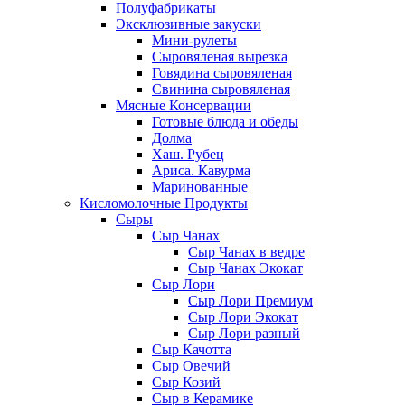
Полуфабрикаты
Эксклюзивные закуски
Мини-рулеты
Сыровяленая вырезка
Говядина сыровяленая
Свинина сыровяленая
Мясные Консервации
Готовые блюда и обеды
Долма
Хаш. Рубец
Ариса. Кавурма
Маринованные
Кисломолочные Продукты
Сыры
Сыр Чанах
Сыр Чанах в ведре
Сыр Чанах Экокат
Сыр Лори
Сыр Лори Премиум
Сыр Лори Экокат
Сыр Лори разный
Сыр Качотта
Сыр Овечий
Сыр Козий
Сыр в Керамике