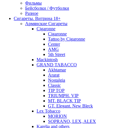
Фильмы
Бейсболки / Футболки
Разное
Сигареты. Витрина 18+
Армянские Сигареты
Cigaronne
Cigaronne
Tattoo by Cigaronne
Center
AMG
5th Street
Mackintosh
GRAND TABACCO
Akhtamar
Ararat
Nostalgia
Classic
TIP TOP
TRIUMPH. VIP
MT. BLACK TIP
GT. Elegant. New Bleck
Lex Tobacco
MORION
SOPRANO, LEX, ALEX
Karelia and others