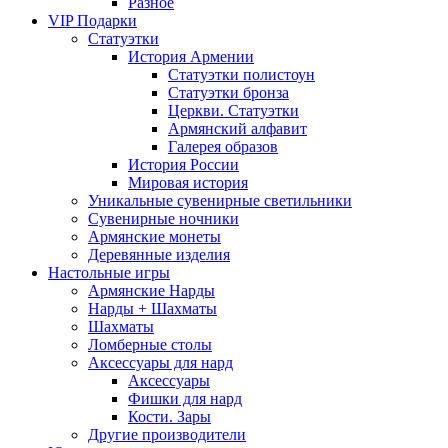
Разное
VIP Подарки
Статуэтки
История Армении
Статуэтки полистоун
Статуэтки бронза
Церкви. Статуэтки
Армянский алфавит
Галерея образов
История России
Мировая история
Уникальные сувенирные светильники
Сувенирные ночники
Армянские монеты
Деревянные изделия
Настольные игры
Армянские Нарды
Нарды + Шахматы
Шахматы
Ломберные столы
Аксессуары для нард
Аксессуары
Фишки для нард
Кости. Зары
Другие производители