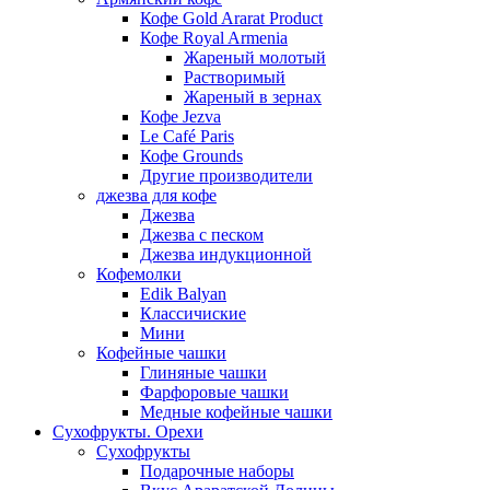
Кофе Gold Ararat Product
Кофе Royal Armenia
Жареный молотый
Растворимый
Жареный в зернах
Кофе Jezva
Le Café Paris
Кофе Grounds
Другие производители
джезва для кофе
Джезва
Джезва с песком
Джезва индукционной
Кофемолки
Edik Balyan
Классичиские
Мини
Кофейные чашки
Глиняные чашки
Фарфоровые чашки
Медные кофейные чашки
Сухофрукты. Орехи
Сухофрукты
Подарочные наборы