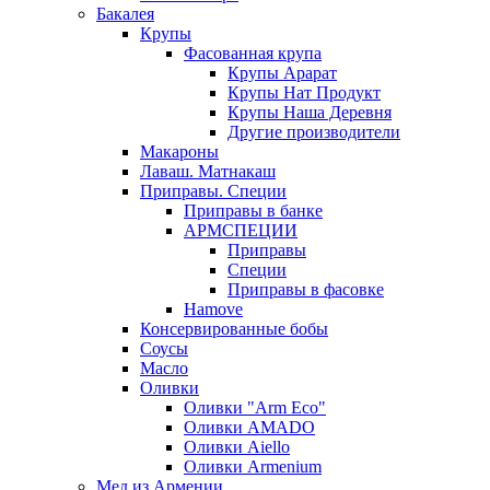
Бакалея
Крупы
Фасованная крупа
Крупы Арарат
Крупы Нат Продукт
Крупы Наша Деревня
Другие производители
Макароны
Лаваш. Матнакаш
Приправы. Специи
Приправы в банке
АРМСПЕЦИИ
Приправы
Специи
Приправы в фасовке
Hamove
Консервированные бобы
Соусы
Масло
Оливки
Оливки "Arm Eco"
Оливки AMADO
Оливки Aiello
Оливки Armenium
Мед из Армении