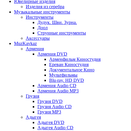
Ювелирные изделия
Изделия из серебра
Музыкальные инструменты
Инструменты
Дудук. Шви. Зурна.
Доол
Струнные инструменты
Аксессуары
MuzKavkaz
Армения
Армения DVD
Арменфильм Киностудия
Ереван Киностудия
Документальное Кино
Мультфильмы
Blu-ray. HD DVD
Армения Audio CD
Армения Audio MP3
Грузия
Грузия DVD
Грузия Audio CD
Грузия MP3
Адыгея
Адыгея DVD
Адыгея Audio CD