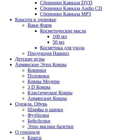
Сборники Кавказа DVD
Сборники Кавказа Audio CD
Сборники Кавказа MP3
Красота и здоровье
Ваки Фарм
Косметические масла
100 мл
50 мл
Косметика для ухода
Продукция Наринэ
Детские игры
Армянские Этно Ковры
Коврики
Половики
Ковры Модерн
3 D Ковры
Классические Ковры
Армянские Ковры
Одежда. Обувь
Шарфы и шапки
Футболки
Бейсболки
Этно масики балетки
О геноциде
Книги