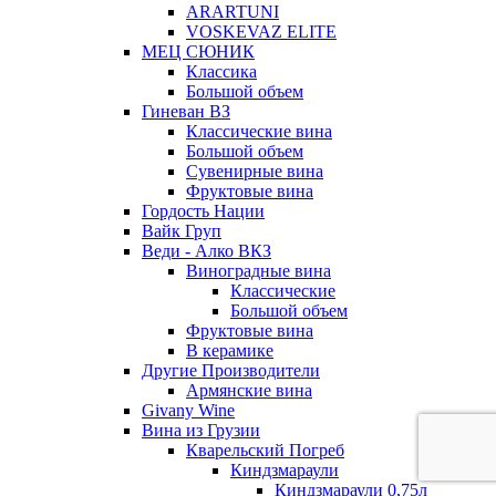
ARARTUNI
VOSKEVAZ ELITE
МЕЦ СЮНИК
Классика
Большой объем
Гиневан ВЗ
Классические вина
Большой объем
Сувенирные вина
Фруктовые вина
Гордость Нации
Вайк Груп
Веди - Алко ВКЗ
Виноградные вина
Классические
Большой объем
Фруктовые вина
В керамике
Другие Производители
Армянские вина
Givany Wine
Вина из Грузии
Кварельский Погреб
Киндзмараули
Киндзмараули 0,75л