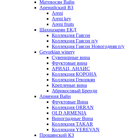
Матевосян Вайн
Аренийский ВЗ
Areni
Areni key
Areni fruits
Шахназарян ЕКД
Коллекция Гаясон
Коллекция Гаясон п/у
Коллекция Гаясон Новогодняя п/у
Gevorkian winery
Сувенирные вина
Фруктовые вина
АРИАЦ. АНАИС
Коллекция КОРОНА
Коллекция Геворкян
Крепленые вина
Абрикосовый Бренди
Армения Вайн
Фруктовые Вина
Коллекция ORRAN
OLD ARMENIA
Виноградные Вина
Коллекция TAKAR
Коллекция YEREVAN
Прошянский КЗ