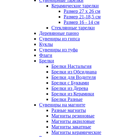
Сувенирные тарелки
Керамические тарелки
Размер 27 х 26 см
Размер 21-18,5 см
Размер 16 - 14 см
Стеклянные тарелки
Деревянные панно
Сувениры из гипса
Куклы
Сувениры из туфа
Флаги
Брелки
Брелки Настальгия
Брелки из Обсидиана
Брелки для Водителя
Брелки с Буквами
Брелки из Дерева
Брелки из Керамики
Брелки Разные
Сувениры на магните
Разные магниты
Магниты резиновые
Магниты акриловые
Магниты закатные
Магниты керамические