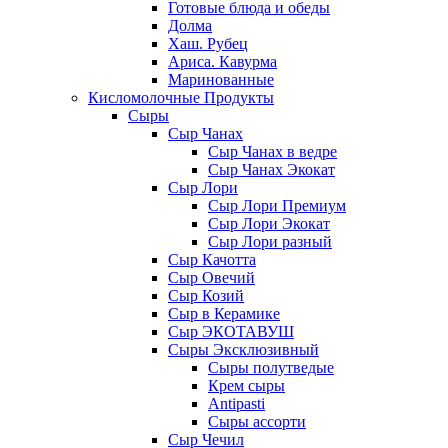
Готовые блюда и обеды
Долма
Хаш. Рубец
Ариса. Кавурма
Маринованные
Кисломолочные Продукты
Сыры
Сыр Чанах
Сыр Чанах в ведре
Сыр Чанах Экокат
Сыр Лори
Сыр Лори Премиум
Сыр Лори Экокат
Сыр Лори разный
Сыр Качотта
Сыр Овечий
Сыр Козий
Сыр в Керамике
Сыр ЭКОТАВУШ
Сыры Эксклюзивный
Сыры полутведые
Крем сыры
Antipasti
Сыры ассорти
Сыр Чечил