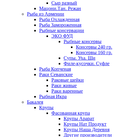
Сыр разный
Мацони.Тан. Режан
Рыба из Армении
Рыба Охлажденная
Рыба Замороженная
Рыбные консервации
ЭКО ФУД
Рыбные консервы
Консервы 240 гр.
Консервы 160 гр.
Супы. Уха. Щи
Филе-кусочки. Суфле
Рыба Копченая
Раки Севанские
Раковые шейки
Раки живые
Раки варенные
Рыбная Икра
Бакалея
Крупы
Фасованная крупа
Крупы Арарат
Крупы Нат Продукт
Крупы Наша Деревня
Другие производители