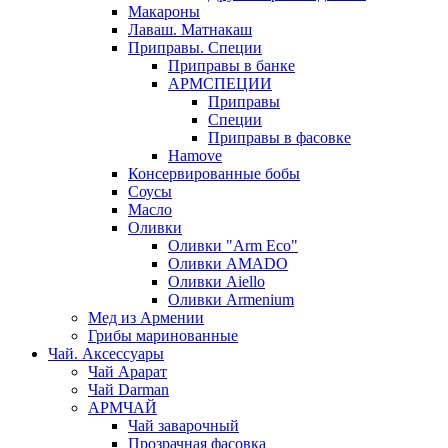
Макароны
Лаваш. Матнакаш
Приправы. Специи
Приправы в банке
АРМСПЕЦИИ
Приправы
Специи
Приправы в фасовке
Hamove
Консервированные бобы
Соусы
Масло
Оливки
Оливки "Arm Eco"
Оливки AMADO
Оливки Aiello
Оливки Armenium
Мед из Армении
Грибы маринованные
Чай. Аксессуары
Чай Арарат
Чай Darman
АРМЧАЙ
Чай заварочный
Прозрачная фасовка