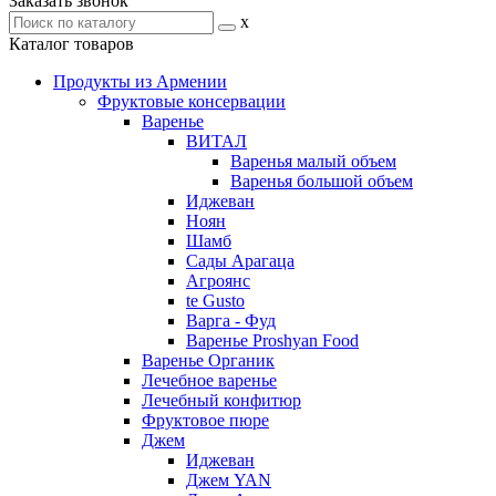
Заказать звонок
x
Каталог товаров
Продукты из Армении
Фруктовые консервации
Варенье
ВИТАЛ
Варенья малый объем
Варенья большой объем
Иджеван
Ноян
Шамб
Сады Арагаца
Агроянс
te Gusto
Варга - Фуд
Варенье Proshyan Food
Варенье Органик
Лечебное варенье
Лечебный конфитюр
Фруктовое пюре
Джем
Иджеван
Джем YAN