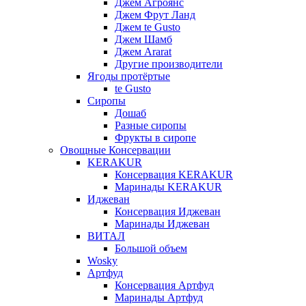
Джем Агроянс
Джем Фрут Ланд
Джем te Gusto
Джем Шамб
Джем Ararat
Другие производители
Ягоды протёртые
te Gusto
Сиропы
Дошаб
Разные сиропы
Фрукты в сиропе
Овощные Консервации
KERAKUR
Консервация KERAKUR
Маринады KERAKUR
Иджеван
Консервация Иджеван
Маринады Иджеван
ВИТАЛ
Большой объем
Wosky
Артфуд
Консервация Артфуд
Маринады Артфуд