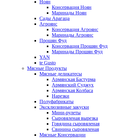
Ноян
Консервация Ноян
Маринады Ноян
Сады Арагаца
Агроянс
Консервация Агроянс
Маринады Агроянс
Прошян Фуд
Консервация Прошян Фуд
Маринады Прошян Фуд
YAN
te Gusto
Мясные Продукты
Мясные деликатесы
Армянская Бастурма
Армянский Суджух
Армянская Колбаса
Нарезки
Полуфабрикаты
Эксклюзивные закуски
Мини-рулеты
Сыровяленая вырезка
Говядина сыровяленая
Свинина сыровяленая
Мясные Консервации