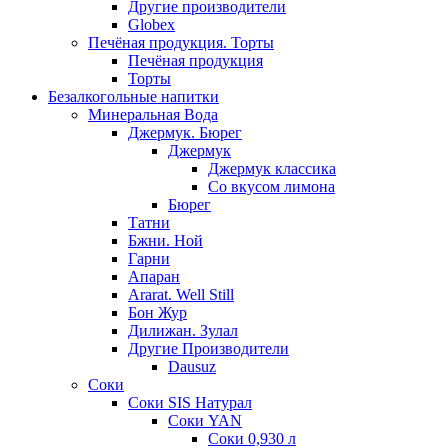
Другие производители
Globex
Печёная продукция. Торты
Печёная продукция
Торты
Безалкогольные напитки
Минеральная Вода
Джермук. Бюрег
Джермук
Джермук классика
Со вкусом лимона
Бюрег
Татни
Бжни. Ной
Гарни
Апаран
Ararat. Well Still
Бон Жур
Дилижан. Зулал
Другие Производители
Dausuz
Соки
Соки SIS Натурал
Соки YAN
Соки 0,930 л