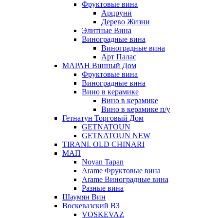
Фруктовые вина
Арцруни
Дерево Жизни
Элитные Вина
Виноградные вина
Виноградные вина
Арт Палас
МАРАН Винный Дом
Фруктовые вина
Виноградные вина
Вино в керамике
Вино в керамике
Вино в керамике п/у
Гетнатун Торговый Дом
GETNATOUN
GETNATOUN NEW
TIRANI. OLD CHINARI
МАП
Noyan Tapan
Arame Фруктовые вина
Arame Виноградные вина
Разные вина
Шаумян Вин
Воскевазский ВЗ
VOSKEVAZ