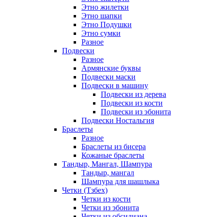
Этно жилетки
Этно шапки
Этно Подушки
Этно сумки
Разное
Подвески
Разное
Армянские буквы
Подвески маски
Подвески в машину
Подвески из дерева
Подвески из кости
Подвески из эбонита
Подвески Ностальгия
Браслеты
Разное
Браслеты из бисера
Кожаные браслеты
Тандыр, Мангал, Шампура
Тандыр, мангал
Шампура для шашлыка
Четки (Тзбех)
Четки из кости
Четки из эбонита
Четки из обсидиана