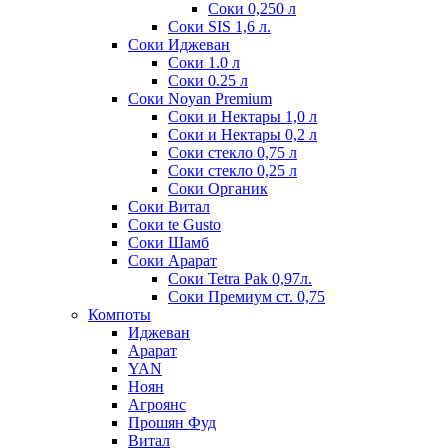
Соки 0,250 л
Соки SIS 1,6 л.
Соки Иджеван
Соки 1.0 л
Соки 0.25 л
Соки Noyan Premium
Соки и Нектары 1,0 л
Соки и Нектары 0,2 л
Соки стекло 0,75 л
Соки стекло 0,25 л
Соки Органик
Соки Витал
Соки te Gusto
Соки Шамб
Соки Арарат
Соки Tetra Pak 0,97л.
Соки Премиум ст. 0,75
Компоты
Иджеван
Арарат
YAN
Ноян
Агроянс
Прошян Фуд
Витал