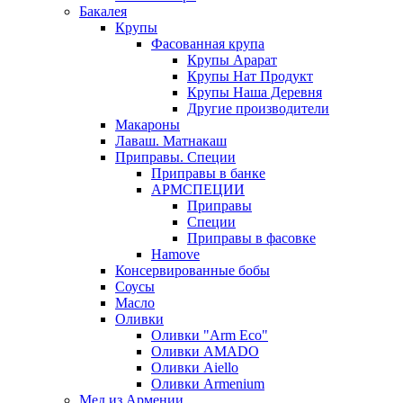
Бакалея
Крупы
Фасованная крупа
Крупы Арарат
Крупы Нат Продукт
Крупы Наша Деревня
Другие производители
Макароны
Лаваш. Матнакаш
Приправы. Специи
Приправы в банке
АРМСПЕЦИИ
Приправы
Специи
Приправы в фасовке
Hamove
Консервированные бобы
Соусы
Масло
Оливки
Оливки "Arm Eco"
Оливки AMADO
Оливки Aiello
Оливки Armenium
Мед из Армении