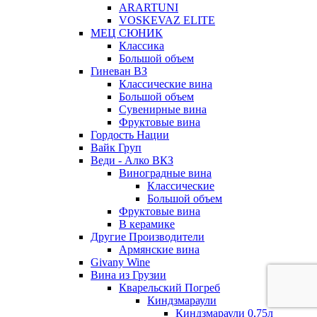
ARARTUNI
VOSKEVAZ ELITE
МЕЦ СЮНИК
Классика
Большой объем
Гиневан ВЗ
Классические вина
Большой объем
Сувенирные вина
Фруктовые вина
Гордость Нации
Вайк Груп
Веди - Алко ВКЗ
Виноградные вина
Классические
Большой объем
Фруктовые вина
В керамике
Другие Производители
Армянские вина
Givany Wine
Вина из Грузии
Кварельский Погреб
Киндзмараули
Киндзмараули 0,75л