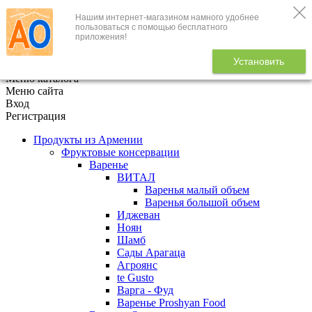
Нашим интернет-магазином намного удобнее
+7 (495) 646-888-1
пользоваться с помощью бесплатного
приложения!
В корзине
0
товаров
Установить
x
Меню каталога
Меню сайта
Вход
Регистрация
Продукты из Армении
Фруктовые консервации
Варенье
ВИТАЛ
Варенья малый объем
Варенья большой объем
Иджеван
Ноян
Шамб
Сады Арагаца
Агроянс
te Gusto
Варга - Фуд
Варенье Proshyan Food