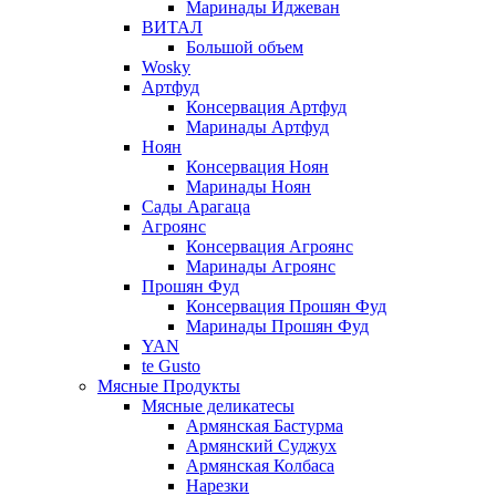
Маринады Иджеван
ВИТАЛ
Большой объем
Wosky
Артфуд
Консервация Артфуд
Маринады Артфуд
Ноян
Консервация Ноян
Маринады Ноян
Сады Арагаца
Агроянс
Консервация Агроянс
Маринады Агроянс
Прошян Фуд
Консервация Прошян Фуд
Маринады Прошян Фуд
YAN
te Gusto
Мясные Продукты
Мясные деликатесы
Армянская Бастурма
Армянский Суджух
Армянская Колбаса
Нарезки