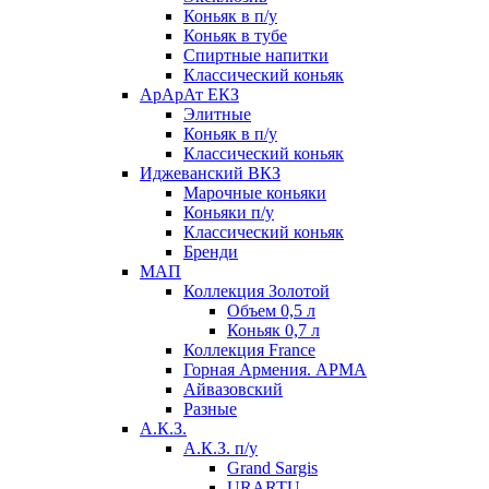
Коньяк в п/у
Коньяк в тубе
Спиртные напитки
Классический коньяк
АрАрАт ЕКЗ
Элитные
Коньяк в п/у
Классический коньяк
Иджеванский ВКЗ
Марочные коньяки
Коньяки п/у
Классический коньяк
Бренди
МАП
Коллекция Золотой
Объем 0,5 л
Коньяк 0,7 л
Коллекция France
Горная Армения. АРМА
Айвазовский
Разные
А.К.З.
А.К.З. п/у
Grand Sargis
URARTU