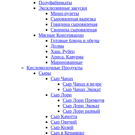
Полуфабрикаты
Эксклюзивные закуски
Мини-рулеты
Сыровяленая вырезка
Говядина сыровяленая
Свинина сыровяленая
Мясные Консервации
Готовые блюда и обеды
Долма
Хаш. Рубец
Ариса. Кавурма
Маринованные
Кисломолочные Продукты
Сыры
Сыр Чанах
Сыр Чанах в ведре
Сыр Чанах Экокат
Сыр Лори
Сыр Лори Премиум
Сыр Лори Экокат
Сыр Лори разный
Сыр Качотта
Сыр Овечий
Сыр Козий
Сыр в Керамике