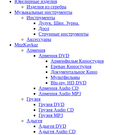
Ювелирные изделия
Изделия из серебра
Музыкальные инструменты
Инструменты
Дудук. Шви. Зурна.
Доол
Струнные инструменты
Аксессуары
MuzKavkaz
Армения
Армения DVD
Арменфильм Киностудия
Ереван Киностудия
Документальное Кино
Мультфильмы
Blu-ray. HD DVD
Армения Audio CD
Армения Audio MP3
Грузия
Грузия DVD
Грузия Audio CD
Грузия MP3
Адыгея
Адыгея DVD
Адыгея Audio CD