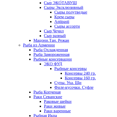
Сыр ЭКОТАВУШ
Сыры Эксклюзивный
Сыры полутведые
Крем сыры
Antipasti
Сыры ассорти
Сыр Чечил
Сыр разный
Мацони.Тан. Режан
Рыба из Армении
Рыба Охлажденная
Рыба Замороженная
Рыбные консервации
ЭКО ФУД
Рыбные консервы
Консервы 240 гр.
Консервы 160 гр.
Супы. Уха. Щи
Филе-кусочки. Суфле
Рыба Копченая
Раки Севанские
Раковые шейки
Раки живые
Раки варенные
Рыбная Икра