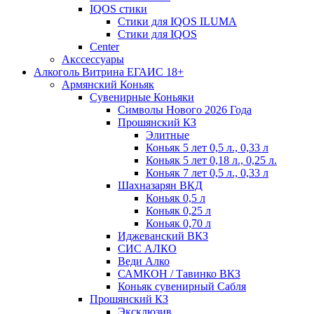
IQOS стики
Стики для IQOS ILUMA
Стики для IQOS
Сenter
Акссессуары
Алкоголь Витрина ЕГАИС 18+
Армянский Коньяк
Сувенирные Коньяки
Символы Нового 2026 Года
Прошянский КЗ
Элитные
Коньяк 5 лет 0,5 л., 0,33 л
Коньяк 5 лет 0,18 л., 0,25 л.
Коньяк 7 лет 0,5 л., 0,33 л
Шахназарян ВКД
Коньяк 0,5 л
Коньяк 0,25 л
Коньяк 0,70 л
Иджеванский ВКЗ
СИС АЛКО
Веди Алко
САМКОН / Тавинко ВКЗ
Коньяк сувенирный Сабля
Прошянский КЗ
Эксклюзив