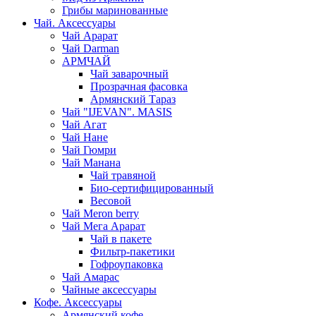
Грибы маринованные
Чай. Аксессуары
Чай Арарат
Чай Darman
АРМЧАЙ
Чай заварочный
Прозрачная фасовка
Армянский Тараз
Чай "IJEVAN". MASIS
Чай Агат
Чай Нане
Чай Гюмри
Чай Манана
Чай травяной
Био-сертифицированный
Весовой
Чай Meron berry
Чай Мега Арарат
Чай в пакете
Фильтр-пакетики
Гофроупаковка
Чай Амарас
Чайные аксессуары
Кофе. Аксессуары
Армянский кофе