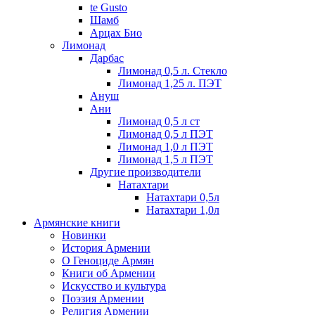
te Gusto
Шамб
Арцах Био
Лимонад
Дарбас
Лимонад 0,5 л. Стекло
Лимонад 1,25 л. ПЭТ
Ануш
Ани
Лимонад 0,5 л ст
Лимонад 0,5 л ПЭТ
Лимонад 1,0 л ПЭТ
Лимонад 1,5 л ПЭТ
Другие производители
Натахтари
Натахтари 0,5л
Натахтари 1,0л
Армянские книги
Новинки
История Армении
О Геноциде Армян
Книги об Армении
Иcкусство и культура
Поэзия Армении
Религия Армении