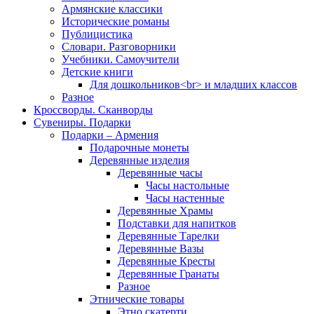
Армянские классики
Исторические романы
Публицистика
Словари. Разговорники
Учебники. Самоучители
Детские книги
Для дошкольников<br> и младших классов
Разное
Кроссворды. Сканворды
Сувениры. Подарки
Подарки – Армения
Подарочные монеты
Деревянные изделия
Деревянные часы
Часы настольные
Часы настенные
Деревянные Храмы
Подставки для напитков
Деревянные Тарелки
Деревянные Вазы
Деревянные Кресты
Деревянные Гранаты
Разное
Этнические товары
Этно скатерти