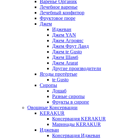
Варенье Органик
Лечебное варенье
Лечебный конфитюр
Фруктовое пюре
Джем
Иджеван
Джем YAN
Джем Агроянс
Джем Фрут Ланд
Джем te Gusto
Джем Шамб
Джем Ararat
Другие производители
Ягоды протёртые
te Gusto
Сиропы
Дошаб
Разные сиропы
Фрукты в сиропе
Овощные Консервации
KERAKUR
Консервация KERAKUR
Маринады KERAKUR
Иджеван
Консервация Иджеван