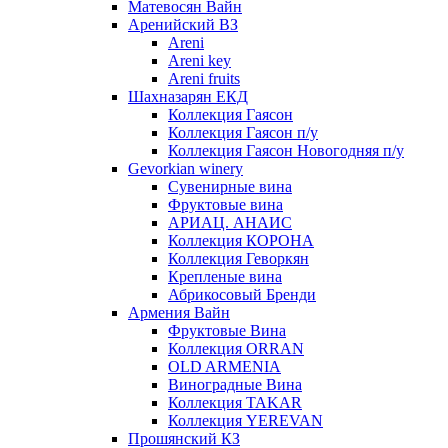
Матевосян Вайн
Аренийский ВЗ
Areni
Areni key
Areni fruits
Шахназарян ЕКД
Коллекция Гаясон
Коллекция Гаясон п/у
Коллекция Гаясон Новогодняя п/у
Gevorkian winery
Сувенирные вина
Фруктовые вина
АРИАЦ. АНАИС
Коллекция КОРОНА
Коллекция Геворкян
Крепленые вина
Абрикосовый Бренди
Армения Вайн
Фруктовые Вина
Коллекция ORRAN
OLD ARMENIA
Виноградные Вина
Коллекция TAKAR
Коллекция YEREVAN
Прошянский КЗ