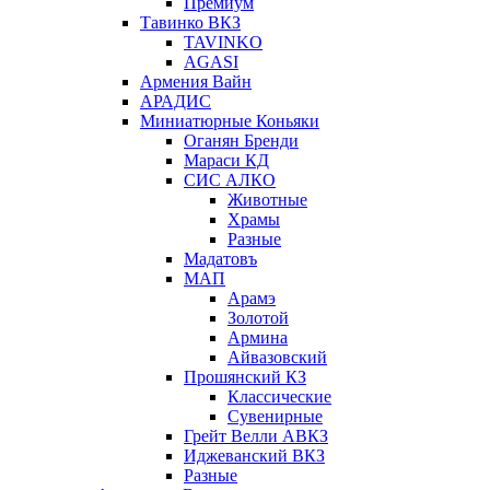
Премиум
Тавинко ВКЗ
TAVINKO
AGASI
Армения Вайн
АРАДИС
Миниатюрные Коньяки
Оганян Бренди
Мараси КД
СИС АЛКО
Животные
Храмы
Разные
Мадатовъ
МАП
Арамэ
Золотой
Армина
Айвазовский
Прошянский КЗ
Классические
Сувенирные
Грейт Велли АВКЗ
Иджеванский ВКЗ
Разные