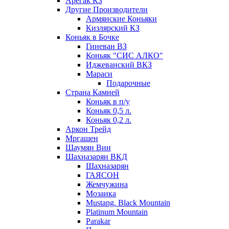
Арегак КЗ
Другие Производители
Армянские Коньяки
Кизлярский КЗ
Коньяк в Бочке
Гиневан ВЗ
Коньяк "СИС АЛКО"
Иджеванский ВКЗ
Мараси
Подарочные
Страна Камней
Коньяк в п/у
Коньяк 0,5 л.
Коньяк 0,2 л.
Аркон Трейд
Мргашен
Шаумян Вин
Шахназарян ВКД
Шахназарян
ГАЯСОН
Жемчужина
Мозаика
Mustang. Black Mountain
Platinum Mountain
Parakar