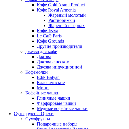
Кофе Gold Ararat Product
Кофе Royal Armenia
Жареный молотый
Растворимый
Жареный в зернах
Кофе Jezva
Le Café Paris
Кофе Grounds
Другие производители
джезва для кофе
Джезва
Джезва с песком
Джезва индукционной
Кофемолки
Edik Balyan
Классичиские
Мини
Кофейные чашки
Глиняные чашки
Фарфоровые чашки
Медные кофейные чашки
Сухофрукты. Орехи
Сухофрукты
Подарочные наборы