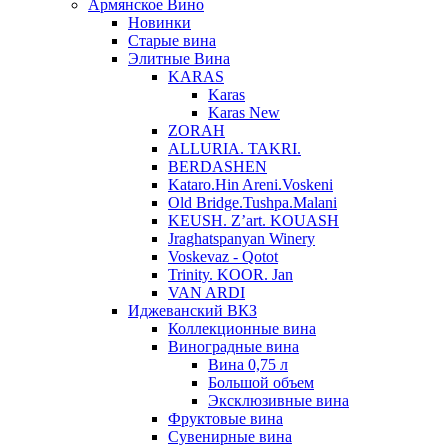
Армянское Вино
Новинки
Старые вина
Элитные Вина
KARAS
Karas
Karas New
ZORAH
ALLURIA. TAKRI.
BERDASHEN
Kataro.Hin Areni.Voskeni
Old Bridge.Tushpa.Malani
KEUSH. Z’art. KOUASH
Jraghatspanyan Winery
Voskevaz - Qotot
Trinity. KOOR. Jan
VAN ARDI
Иджеванский ВКЗ
Коллекционные вина
Виноградные вина
Вина 0,75 л
Большой объем
Эксклюзивные вина
Фруктовые вина
Cувенирные вина