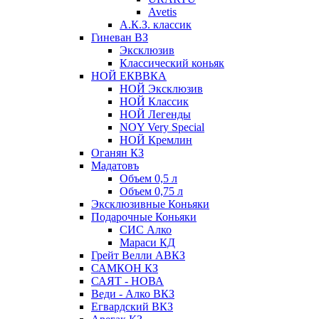
Avetis
А.К.З. классик
Гиневан ВЗ
Эксклюзив
Классический коньяк
НОЙ ЕКВВКА
НОЙ Эксклюзив
НОЙ Классик
НОЙ Легенды
NOY Very Speсial
НОЙ Кремлин
Оганян КЗ
Мадатовъ
Объем 0,5 л
Объем 0,75 л
Эксклюзивные Коньяки
Подарочные Коньяки
СИС Алко
Мараси КД
Грейт Велли АВКЗ
САМКОН КЗ
САЯТ - НОВА
Веди - Алко ВКЗ
Егвардский ВКЗ