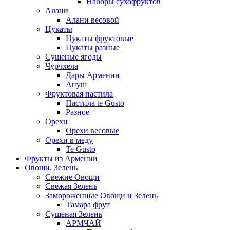
Наборы сухофруктов
Алани
Алани весовой
Цукаты
Цукаты фруктовые
Цукаты разные
Сушеные ягоды
Чурчхела
Дары Армении
Ануш
Фруктовая пастила
Пастила te Gusto
Разное
Орехи
Орехи весовые
Орехи в меду
Te Gusto
Фрукты из Армении
Овощи. Зелень
Свежие Овощи
Свежая Зелень
Замороженные Овощи и Зелень
Тамара фрут
Сушеная Зелень
АРМЧАЙ