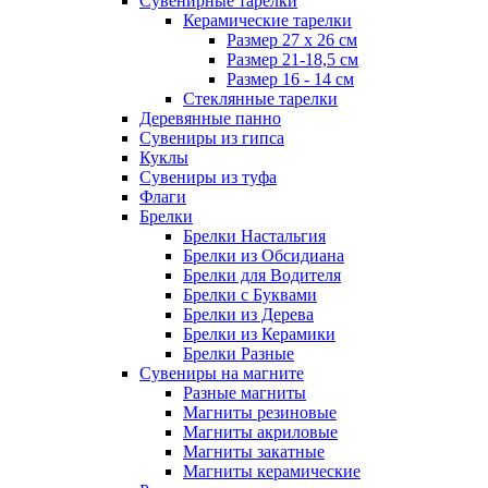
Сувенирные тарелки
Керамические тарелки
Размер 27 х 26 см
Размер 21-18,5 см
Размер 16 - 14 см
Стеклянные тарелки
Деревянные панно
Сувениры из гипса
Куклы
Сувениры из туфа
Флаги
Брелки
Брелки Настальгия
Брелки из Обсидиана
Брелки для Водителя
Брелки с Буквами
Брелки из Дерева
Брелки из Керамики
Брелки Разные
Сувениры на магните
Разные магниты
Магниты резиновые
Магниты акриловые
Магниты закатные
Магниты керамические