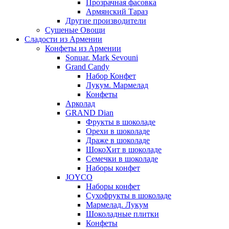
Прозрачная фасовка
Армянский Тараз
Другие производители
Сушеные Овощи
Сладости из Армении
Конфеты из Армении
Sonuar. Mark Sevouni
Grand Candy
Набор Конфет
Лукум. Мармелад
Конфеты
Арколад
GRAND Dian
Фрукты в шоколаде
Орехи в шоколаде
Драже в шоколаде
ШокоХит в шоколаде
Семечки в шоколаде
Наборы конфет
JOYCO
Наборы конфет
Сухофрукты в шоколаде
Мармелад. Лукум
Шоколадные плитки
Конфеты