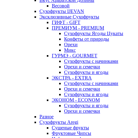
Вкус Араратской Долины
Весовой
Сухофрукты IJEVAN
Эксклюзивные Сухофрукты
ГИФТ - GIFT
ПРЕМИУМ - PREMIUM
Сухофрукты Ягоды Цукаты
Конфеты от природы
Орехи
Микс
ГУРМЭ - GOURMET
Сухофрукты с начинками
Орехи и семечки
Сухофрукты и ягоды
ЭКСТРА - EXTRA
Сухофрукты с начинками
Орехи и семечки
Сухофрукты и ягоды
ЭКОНОМ - ECONOM
Сухофрукты и ягоды
Орехи и семечки
Разное
Сухофрукты Aregi
Сушеные фрукты
Фруктовые Чипсы