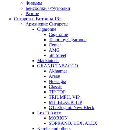
Фильмы
Бейсболки / Футболки
Разное
Сигареты. Витрина 18+
Армянские Сигареты
Cigaronne
Cigaronne
Tattoo by Cigaronne
Center
AMG
5th Street
Mackintosh
GRAND TABACCO
Akhtamar
Ararat
Nostalgia
Classic
TIP TOP
TRIUMPH. VIP
MT. BLACK TIP
GT. Elegant. New Bleck
Lex Tobacco
MORION
SOPRANO, LEX, ALEX
Karelia and others