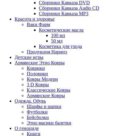
Сборники Кавказа DVD
Сборники Кавказа Audio CD
Сборники Кавказа MP3
Красота и здоровье
Ваки Фарм
Косметические масла
100 мл
50 мл
Косметика для ухода
Продукция Наринэ
Детские игры
Армянские Этно Ковры
Коврики
Половики
Ковры Модерн
3 D Ковры
Классические Ковры
Армянские Ковры
Одежда. Обувь
Шарфы и шапки
Футболки
Бейсболки
Этно масики балетки
О геноциде
Книги