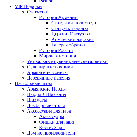
Разное
VIP Подарки
Статуэтки
История Армении
Статуэтки полистоун
Статуэтки бронза
Церкви. Статуэтки
Армянский алфавит
Галерея образов
История России
Мировая история
Уникальные сувенирные светильники
Сувенирные ночники
Армянские монеты
Деревянные изделия
Настольные игры
Армянские Нарды
Нарды + Шахматы
Шахматы
Ломберные столы
Аксессуары для нард
Аксессуары
Фишки для нард
Кости. Зары
Другие производители