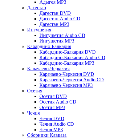
Адыгея MP3
Дагестан
Дагестан DVD
Дагестан Audio CD
Дагестан MP3
Ингушетия
Ингушетия Audio CD
Ингушетия MP3
Кабардино-Балкария
Кабардино-Балкария DVD
Кабардино-Балкария Audio CD
Кабардино-Балкария MP3
Карачаево-Черкесия
Карачаево-Черкесия DVD
Карачаево-Черкесия Audio CD
Карачаево-Черкесия MP3
Осетия
Осетия DVD
Осетия Audio CD
Осетия MP3
Чечня
Чечня DVD
Чечня Audio CD
Чечня MP3
Сборники Кавказа