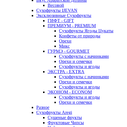
Вкус Араратской Долины
Весовой
Сухофрукты IJEVAN
Эксклюзивные Сухофрукты
ГИФТ - GIFT
ПРЕМИУМ - PREMIUM
Сухофрукты Ягоды Цукаты
Конфеты от природы
Орехи
Микс
ГУРМЭ - GOURMET
Сухофрукты с начинками
Орехи и семечки
Сухофрукты и ягоды
ЭКСТРА - EXTRA
Сухофрукты с начинками
Орехи и семечки
Сухофрукты и ягоды
ЭКОНОМ - ECONOM
Сухофрукты и ягоды
Орехи и семечки
Разное
Сухофрукты Aregi
Сушеные фрукты
Фруктовые Чипсы