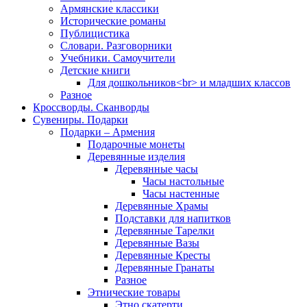
Армянские классики
Исторические романы
Публицистика
Словари. Разговорники
Учебники. Самоучители
Детские книги
Для дошкольников<br> и младших классов
Разное
Кроссворды. Сканворды
Сувениры. Подарки
Подарки – Армения
Подарочные монеты
Деревянные изделия
Деревянные часы
Часы настольные
Часы настенные
Деревянные Храмы
Подставки для напитков
Деревянные Тарелки
Деревянные Вазы
Деревянные Кресты
Деревянные Гранаты
Разное
Этнические товары
Этно скатерти