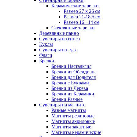
Сувенирные тарелки
Керамические тарелки
Размер 27 х 26 см
Размер 21-18,5 см
Размер 16 - 14 см
Стеклянные тарелки
Деревянные панно
Сувениры из гипса
Куклы
Сувениры из туфа
Флаги
Брелки
Брелки Настальгия
Брелки из Обсидиана
Брелки для Водителя
Брелки с Буквами
Брелки из Дерева
Брелки из Керамики
Брелки Разные
Сувениры на магните
Разные магниты
Магниты резиновые
Магниты акриловые
Магниты закатные
Магниты керамические