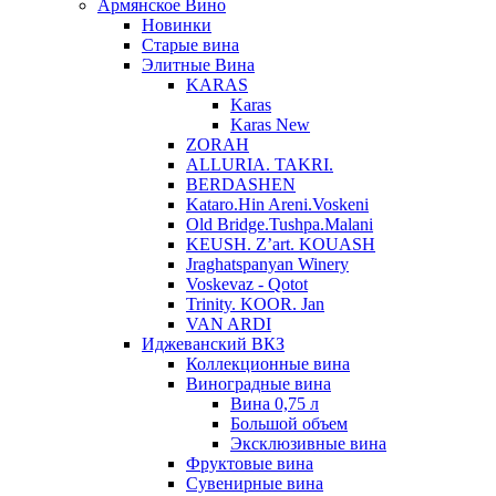
Армянское Вино
Новинки
Старые вина
Элитные Вина
KARAS
Karas
Karas New
ZORAH
ALLURIA. TAKRI.
BERDASHEN
Kataro.Hin Areni.Voskeni
Old Bridge.Tushpa.Malani
KEUSH. Z’art. KOUASH
Jraghatspanyan Winery
Voskevaz - Qotot
Trinity. KOOR. Jan
VAN ARDI
Иджеванский ВКЗ
Коллекционные вина
Виноградные вина
Вина 0,75 л
Большой объем
Эксклюзивные вина
Фруктовые вина
Cувенирные вина