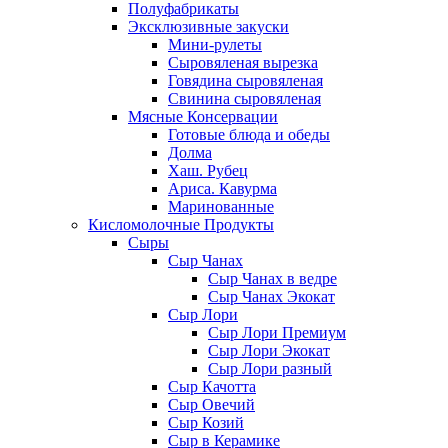
Полуфабрикаты
Эксклюзивные закуски
Мини-рулеты
Сыровяленая вырезка
Говядина сыровяленая
Свинина сыровяленая
Мясные Консервации
Готовые блюда и обеды
Долма
Хаш. Рубец
Ариса. Кавурма
Маринованные
Кисломолочные Продукты
Сыры
Сыр Чанах
Сыр Чанах в ведре
Сыр Чанах Экокат
Сыр Лори
Сыр Лори Премиум
Сыр Лори Экокат
Сыр Лори разный
Сыр Качотта
Сыр Овечий
Сыр Козий
Сыр в Керамике