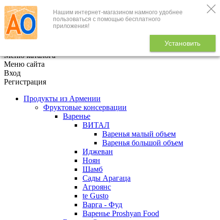
Нашим интернет-магазином намного удобнее
+7 (495) 646-888-1
пользоваться с помощью бесплатного
приложения!
В корзине
0
товаров
Установить
x
Меню каталога
Меню сайта
Вход
Регистрация
Продукты из Армении
Фруктовые консервации
Варенье
ВИТАЛ
Варенья малый объем
Варенья большой объем
Иджеван
Ноян
Шамб
Сады Арагаца
Агроянс
te Gusto
Варга - Фуд
Варенье Proshyan Food