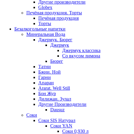
Другие производители
Globex
Печёная продукция. Торты
Печёная продукция
Торты
Безалкогольные напитки
Минеральная Вода
Джермук. Бюрег
Джермук
Джермук классика
Со вкусом лимона
Бюрег
Татни
Бжни. Ной
Гарни
Апаран
Ararat. Well Still
Бон Жур
Дилижан. Зулал
Другие Производители
Dausuz
Соки
Соки SIS Натурал
Соки YAN
Соки 0,930 л