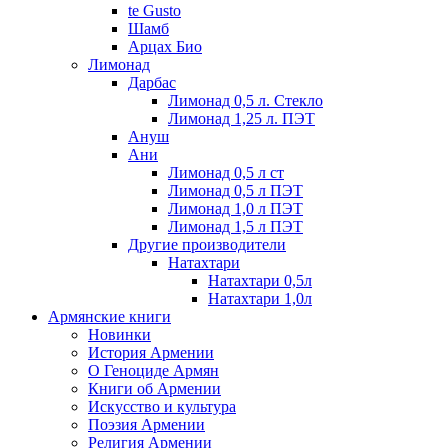
te Gusto
Шамб
Арцах Био
Лимонад
Дарбас
Лимонад 0,5 л. Стекло
Лимонад 1,25 л. ПЭТ
Ануш
Ани
Лимонад 0,5 л ст
Лимонад 0,5 л ПЭТ
Лимонад 1,0 л ПЭТ
Лимонад 1,5 л ПЭТ
Другие производители
Натахтари
Натахтари 0,5л
Натахтари 1,0л
Армянские книги
Новинки
История Армении
О Геноциде Армян
Книги об Армении
Иcкусство и культура
Поэзия Армении
Религия Армении