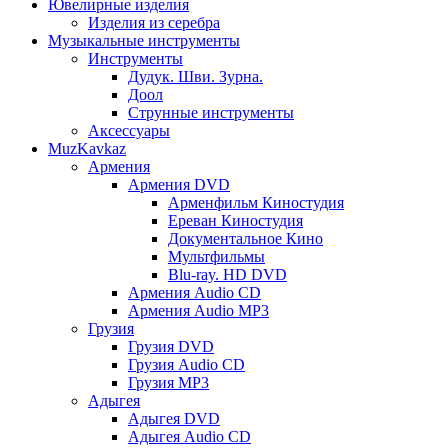
Ювелирные изделия
Изделия из серебра
Музыкальные инструменты
Инструменты
Дудук. Шви. Зурна.
Доол
Струнные инструменты
Аксессуары
MuzKavkaz
Армения
Армения DVD
Арменфильм Киностудия
Ереван Киностудия
Документальное Кино
Мультфильмы
Blu-ray. HD DVD
Армения Audio CD
Армения Audio MP3
Грузия
Грузия DVD
Грузия Audio CD
Грузия MP3
Адыгея
Адыгея DVD
Адыгея Audio CD