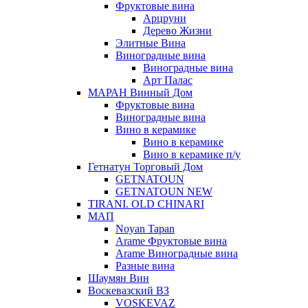
Фруктовые вина
Арцруни
Дерево Жизни
Элитные Вина
Виноградные вина
Виноградные вина
Арт Палас
МАРАН Винный Дом
Фруктовые вина
Виноградные вина
Вино в керамике
Вино в керамике
Вино в керамике п/у
Гетнатун Торговый Дом
GETNATOUN
GETNATOUN NEW
TIRANI. OLD CHINARI
МАП
Noyan Tapan
Arame Фруктовые вина
Arame Виноградные вина
Разные вина
Шаумян Вин
Воскевазский ВЗ
VOSKEVAZ