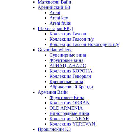
Матевосян Вайн
Аренийский ВЗ
Areni
Areni key
Areni fruits
Шахназарян ЕКД
Коллекция Гаясон
Коллекция Гаясон п/у
Коллекция Гаясон Новогодняя п/у
Gevorkian winery
Сувенирные вина
Фруктовые вина
АРИАЦ. АНАИС
Коллекция КОРОНА
Коллекция Геворкян
Крепленые вина
Абрикосовый Бренди
Армения Вайн
Фруктовые Вина
Коллекция ORRAN
OLD ARMENIA
Виноградные Вина
Коллекция TAKAR
Коллекция YEREVAN
Прошянский КЗ