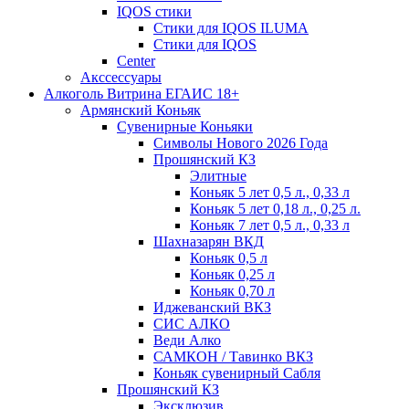
IQOS стики
Стики для IQOS ILUMA
Стики для IQOS
Сenter
Акссессуары
Алкоголь Витрина ЕГАИС 18+
Армянский Коньяк
Сувенирные Коньяки
Символы Нового 2026 Года
Прошянский КЗ
Элитные
Коньяк 5 лет 0,5 л., 0,33 л
Коньяк 5 лет 0,18 л., 0,25 л.
Коньяк 7 лет 0,5 л., 0,33 л
Шахназарян ВКД
Коньяк 0,5 л
Коньяк 0,25 л
Коньяк 0,70 л
Иджеванский ВКЗ
СИС АЛКО
Веди Алко
САМКОН / Тавинко ВКЗ
Коньяк сувенирный Сабля
Прошянский КЗ
Эксклюзив