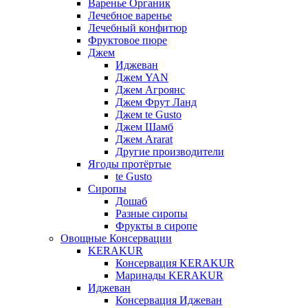
Варенье Органик
Лечебное варенье
Лечебный конфитюр
Фруктовое пюре
Джем
Иджеван
Джем YAN
Джем Агроянс
Джем Фрут Ланд
Джем te Gusto
Джем Шамб
Джем Ararat
Другие производители
Ягоды протёртые
te Gusto
Сиропы
Дошаб
Разные сиропы
Фрукты в сиропе
Овощные Консервации
KERAKUR
Консервация KERAKUR
Маринады KERAKUR
Иджеван
Консервация Иджеван