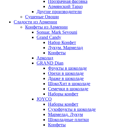
Прозрачная фасовка
Армянский Тараз
Другие производители
Сушеные Овощи
Сладости из Армении
Конфеты из Армении
Sonuar. Mark Sevouni
Grand Candy
Набор Конфет
Лукум. Мармелад
Конфеты
Арколад
GRAND Dian
Фрукты в шоколаде
Орехи в шоколаде
Драже в шоколаде
ШокоХит в шоколаде
Семечки в шоколаде
Наборы конфет
JOYCO
Наборы конфет
Сухофрукты в шоколаде
Мармелад. Лукум
Шоколадные плитки
Конфеты