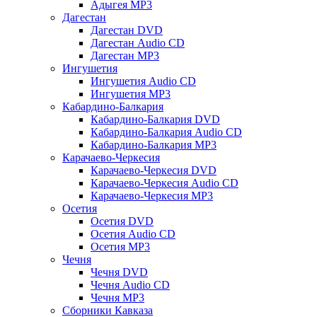
Адыгея MP3
Дагестан
Дагестан DVD
Дагестан Audio CD
Дагестан MP3
Ингушетия
Ингушетия Audio CD
Ингушетия MP3
Кабардино-Балкария
Кабардино-Балкария DVD
Кабардино-Балкария Audio CD
Кабардино-Балкария MP3
Карачаево-Черкесия
Карачаево-Черкесия DVD
Карачаево-Черкесия Audio CD
Карачаево-Черкесия MP3
Осетия
Осетия DVD
Осетия Audio CD
Осетия MP3
Чечня
Чечня DVD
Чечня Audio CD
Чечня MP3
Сборники Кавказа