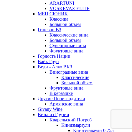
ARARTUNI
VOSKEVAZ ELITE
МЕЦ СЮНИК
Классика
Большой объем
Гиневан ВЗ
Классические вина
Большой объем
Сувенирные вина
Фруктовые вина
Гордость Нации
Вайк Груп
Веди - Алко ВКЗ
Виноградные вина
Классические
Большой объем
Фруктовые вина
В керамике
Другие Производители
Армянские вина
Givany Wine
Вина из Грузии
Кварельский Погреб
Киндзмараули
Киндзмараули 0,75л