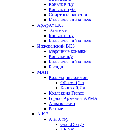
Коньяк в п/у
Коньяк в тубе
Спиртные напитки
Классический коньяк
АрАрАт ЕКЗ
Элитные
Коньяк в п/у
Классический коньяк
Иджеванский ВКЗ
Марочные коньяки
Коньяки п/у
Классический коньяк
Бренди
МАП
Коллекция Золотой
Объем 0,5 л
Коньяк 0,7 л
Коллекция France
Горная Армения. АРМА
Айвазовский
Разные
А.К.З.
А.К.З. п/у
Grand Sargis
URARTU