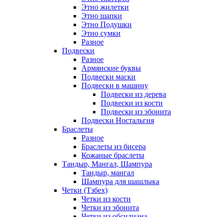
Этно жилетки
Этно шапки
Этно Подушки
Этно сумки
Разное
Подвески
Разное
Армянские буквы
Подвески маски
Подвески в машину
Подвески из дерева
Подвески из кости
Подвески из эбонита
Подвески Ностальгия
Браслеты
Разное
Браслеты из бисера
Кожаные браслеты
Тандыр, Мангал, Шампура
Тандыр, мангал
Шампура для шашлыка
Четки (Тзбех)
Четки из кости
Четки из эбонита
Четки из обсидиана