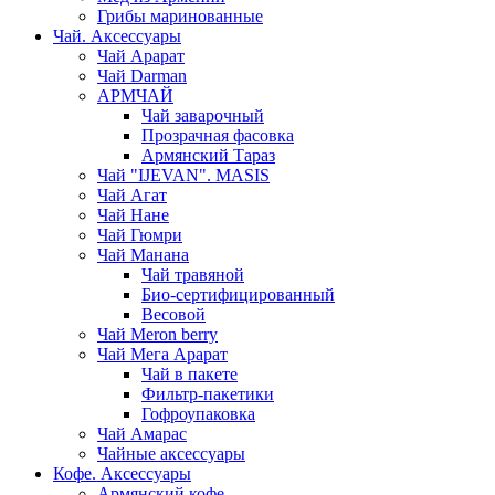
Грибы маринованные
Чай. Аксессуары
Чай Арарат
Чай Darman
АРМЧАЙ
Чай заварочный
Прозрачная фасовка
Армянский Тараз
Чай "IJEVAN". MASIS
Чай Агат
Чай Нане
Чай Гюмри
Чай Манана
Чай травяной
Био-сертифицированный
Весовой
Чай Meron berry
Чай Мега Арарат
Чай в пакете
Фильтр-пакетики
Гофроупаковка
Чай Амарас
Чайные аксессуары
Кофе. Аксессуары
Армянский кофе