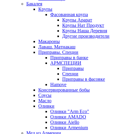
Бакалея
Крупы
Фасованная крупа
Крупы Арарат
Крупы Нат Продукт
Крупы Наша Деревня
Другие производители
Макароны
Лаваш. Матнакаш
Приправы. Специи
Приправы в банке
АРМСПЕЦИИ
Приправы
Специи
Приправы в фасовке
Hamove
Консервированные бобы
Соусы
Масло
Оливки
Оливки "Arm Eco"
Оливки AMADO
Оливки Aiello
Оливки Armenium
Мед из Армении