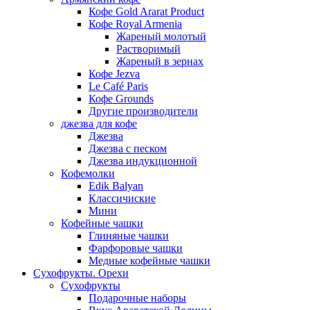
Кофе Gold Ararat Product
Кофе Royal Armenia
Жареный молотый
Растворимый
Жареный в зернах
Кофе Jezva
Le Café Paris
Кофе Grounds
Другие производители
джезва для кофе
Джезва
Джезва с песком
Джезва индукционной
Кофемолки
Edik Balyan
Классичиские
Мини
Кофейные чашки
Глиняные чашки
Фарфоровые чашки
Медные кофейные чашки
Сухофрукты. Орехи
Сухофрукты
Подарочные наборы