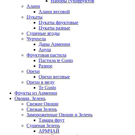
Наборы сухофруктов
Алани
Алани весовой
Цукаты
Цукаты фруктовые
Цукаты разные
Сушеные ягоды
Чурчхела
Дары Армении
Ануш
Фруктовая пастила
Пастила te Gusto
Разное
Орехи
Орехи весовые
Орехи в меду
Te Gusto
Фрукты из Армении
Овощи. Зелень
Свежие Овощи
Свежая Зелень
Замороженные Овощи и Зелень
Тамара фрут
Сушеная Зелень
АРМЧАЙ