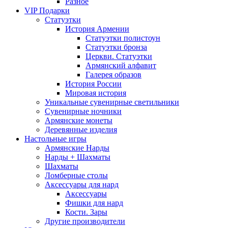
Разное
VIP Подарки
Статуэтки
История Армении
Статуэтки полистоун
Статуэтки бронза
Церкви. Статуэтки
Армянский алфавит
Галерея образов
История России
Мировая история
Уникальные сувенирные светильники
Сувенирные ночники
Армянские монеты
Деревянные изделия
Настольные игры
Армянские Нарды
Нарды + Шахматы
Шахматы
Ломберные столы
Аксессуары для нард
Аксессуары
Фишки для нард
Кости. Зары
Другие производители