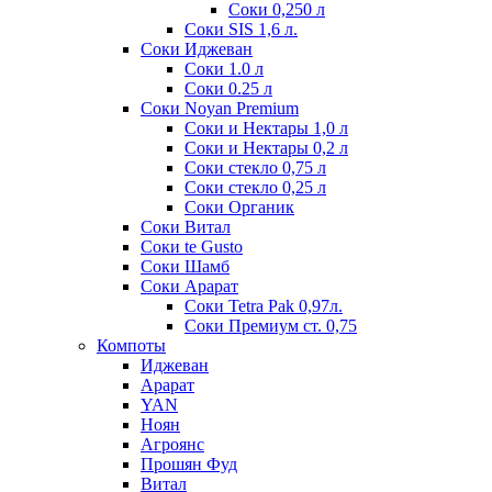
Соки 0,250 л
Соки SIS 1,6 л.
Соки Иджеван
Соки 1.0 л
Соки 0.25 л
Соки Noyan Premium
Соки и Нектары 1,0 л
Соки и Нектары 0,2 л
Соки стекло 0,75 л
Соки стекло 0,25 л
Соки Органик
Соки Витал
Соки te Gusto
Соки Шамб
Соки Арарат
Соки Tetra Pak 0,97л.
Соки Премиум ст. 0,75
Компоты
Иджеван
Арарат
YAN
Ноян
Агроянс
Прошян Фуд
Витал