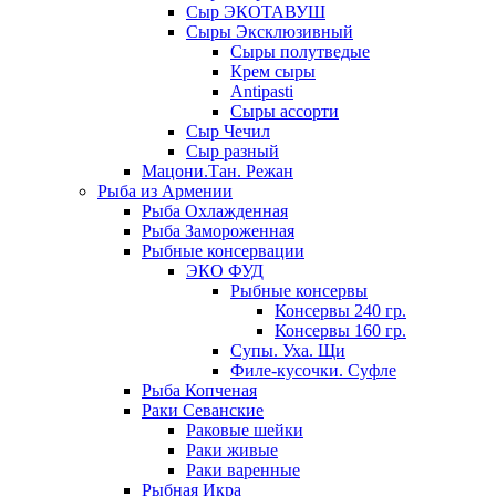
Сыр ЭКОТАВУШ
Сыры Эксклюзивный
Сыры полутведые
Крем сыры
Antipasti
Сыры ассорти
Сыр Чечил
Сыр разный
Мацони.Тан. Режан
Рыба из Армении
Рыба Охлажденная
Рыба Замороженная
Рыбные консервации
ЭКО ФУД
Рыбные консервы
Консервы 240 гр.
Консервы 160 гр.
Супы. Уха. Щи
Филе-кусочки. Суфле
Рыба Копченая
Раки Севанские
Раковые шейки
Раки живые
Раки варенные
Рыбная Икра