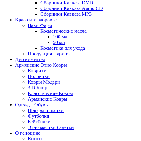
Сборники Кавказа DVD
Сборники Кавказа Audio CD
Сборники Кавказа MP3
Красота и здоровье
Ваки Фарм
Косметические масла
100 мл
50 мл
Косметика для ухода
Продукция Наринэ
Детские игры
Армянские Этно Ковры
Коврики
Половики
Ковры Модерн
3 D Ковры
Классические Ковры
Армянские Ковры
Одежда. Обувь
Шарфы и шапки
Футболки
Бейсболки
Этно масики балетки
О геноциде
Книги