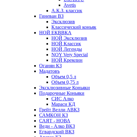
Avetis
А.К.З. классик
Гиневан ВЗ
Эксклюзив
Классический коньяк
НОЙ ЕКВВКА
НОЙ Эксклюзив
НОЙ Классик
НОЙ Легенды
NOY Very Speсial
НОЙ Кремлин
Оганян КЗ
Мадатовъ
Объем 0,5 л
Объем 0,75 л
Эксклюзивные Коньяки
Подарочные Коньяки
СИС Алко
Мараси КД
Грейт Велли АВКЗ
САМКОН КЗ
САЯТ - НОВА
Веди - Алко ВКЗ
Егвардский ВКЗ