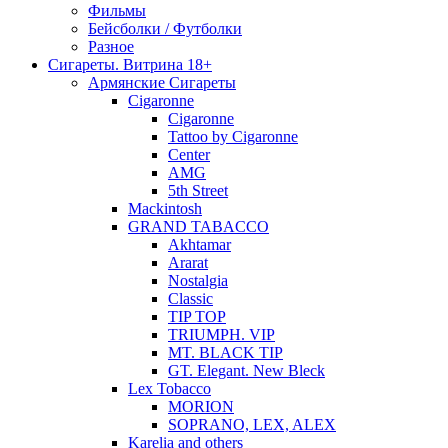
Фильмы
Бейсболки / Футболки
Разное
Сигареты. Витрина 18+
Армянские Сигареты
Cigaronne
Cigaronne
Tattoo by Cigaronne
Center
AMG
5th Street
Mackintosh
GRAND TABACCO
Akhtamar
Ararat
Nostalgia
Classic
TIP TOP
TRIUMPH. VIP
MT. BLACK TIP
GT. Elegant. New Bleck
Lex Tobacco
MORION
SOPRANO, LEX, ALEX
Karelia and others