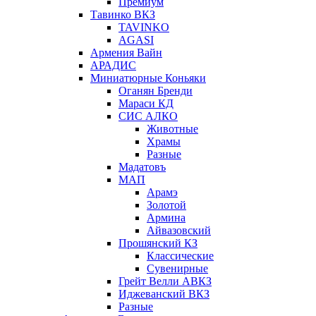
Премиум
Тавинко ВКЗ
TAVINKO
AGASI
Армения Вайн
АРАДИС
Миниатюрные Коньяки
Оганян Бренди
Мараси КД
СИС АЛКО
Животные
Храмы
Разные
Мадатовъ
МАП
Арамэ
Золотой
Армина
Айвазовский
Прошянский КЗ
Классические
Сувенирные
Грейт Велли АВКЗ
Иджеванский ВКЗ
Разные