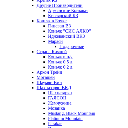
Арегак КЗ
Другие Производители
Армянские Коньяки
Кизлярский КЗ
Коньяк в Бочке
Гиневан ВЗ
Коньяк "СИС АЛКО"
Иджеванский ВКЗ
Мараси
Подарочные
Страна Камней
Коньяк в п/у
Коньяк 0,5 л.
Коньяк 0,2 л.
Аркон Трейд
Мргашен
Шаумян Вин
Шахназарян ВКД
Шахназарян
ГАЯСОН
Жемчужина
Мозаика
Mustang. Black Mountain
Platinum Mountain
Parakar