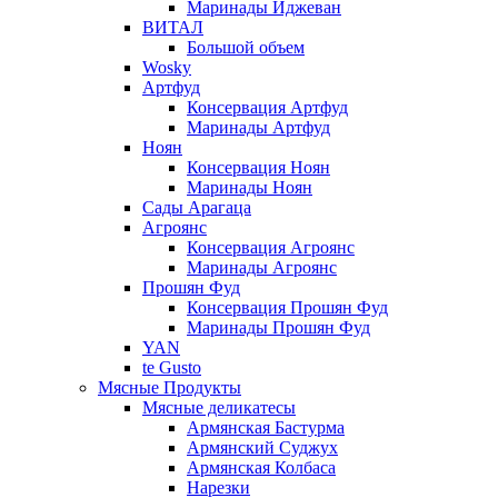
Маринады Иджеван
ВИТАЛ
Большой объем
Wosky
Артфуд
Консервация Артфуд
Маринады Артфуд
Ноян
Консервация Ноян
Маринады Ноян
Сады Арагаца
Агроянс
Консервация Агроянс
Маринады Агроянс
Прошян Фуд
Консервация Прошян Фуд
Маринады Прошян Фуд
YAN
te Gusto
Мясные Продукты
Мясные деликатесы
Армянская Бастурма
Армянский Суджух
Армянская Колбаса
Нарезки