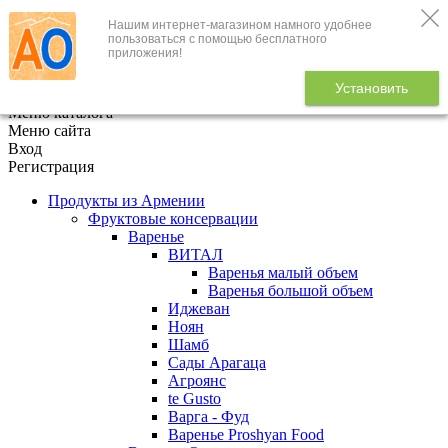
Нашим интернет-магазином намного удобнее
+7 (495) 646-888-1
пользоваться с помощью бесплатного
приложения!
В корзине
0
товаров
Установить
x
Меню каталога
Меню сайта
Вход
Регистрация
Продукты из Армении
Фруктовые консервации
Варенье
ВИТАЛ
Варенья малый объем
Варенья большой объем
Иджеван
Ноян
Шамб
Сады Арагаца
Агроянс
te Gusto
Варга - Фуд
Варенье Proshyan Food