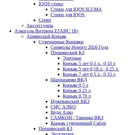
IQOS стики
Стики для IQOS ILUMA
Стики для IQOS
Сenter
Акссессуары
Алкоголь Витрина ЕГАИС 18+
Армянский Коньяк
Сувенирные Коньяки
Символы Нового 2026 Года
Прошянский КЗ
Элитные
Коньяк 5 лет 0,5 л., 0,33 л
Коньяк 5 лет 0,18 л., 0,25 л.
Коньяк 7 лет 0,5 л., 0,33 л
Шахназарян ВКД
Коньяк 0,5 л
Коньяк 0,25 л
Коньяк 0,70 л
Иджеванский ВКЗ
СИС АЛКО
Веди Алко
САМКОН / Тавинко ВКЗ
Коньяк сувенирный Сабля
Прошянский КЗ
Эксклюзив