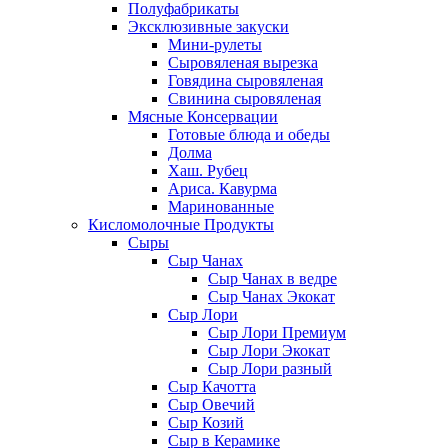
Полуфабрикаты
Эксклюзивные закуски
Мини-рулеты
Сыровяленая вырезка
Говядина сыровяленая
Свинина сыровяленая
Мясные Консервации
Готовые блюда и обеды
Долма
Хаш. Рубец
Ариса. Кавурма
Маринованные
Кисломолочные Продукты
Сыры
Сыр Чанах
Сыр Чанах в ведре
Сыр Чанах Экокат
Сыр Лори
Сыр Лори Премиум
Сыр Лори Экокат
Сыр Лори разный
Сыр Качотта
Сыр Овечий
Сыр Козий
Сыр в Керамике