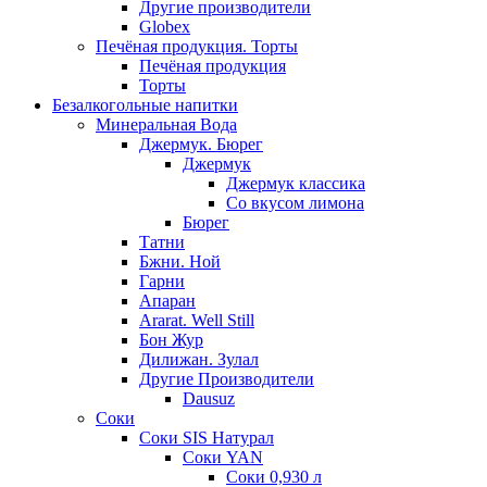
Другие производители
Globex
Печёная продукция. Торты
Печёная продукция
Торты
Безалкогольные напитки
Минеральная Вода
Джермук. Бюрег
Джермук
Джермук классика
Со вкусом лимона
Бюрег
Татни
Бжни. Ной
Гарни
Апаран
Ararat. Well Still
Бон Жур
Дилижан. Зулал
Другие Производители
Dausuz
Соки
Соки SIS Натурал
Соки YAN
Соки 0,930 л