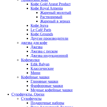
Кофе Gold Ararat Product
Кофе Royal Armenia
Жареный молотый
Растворимый
Жареный в зернах
Кофе Jezva
Le Café Paris
Кофе Grounds
Другие производители
джезва для кофе
Джезва
Джезва с песком
Джезва индукционной
Кофемолки
Edik Balyan
Классичиские
Мини
Кофейные чашки
Глиняные чашки
Фарфоровые чашки
Медные кофейные чашки
Сухофрукты. Орехи
Сухофрукты
Подарочные наборы