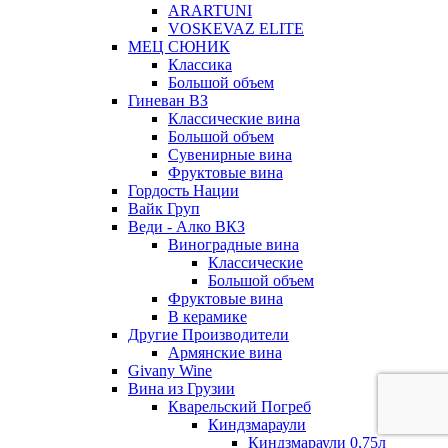
ARARTUNI
VOSKEVAZ ELITE
МЕЦ СЮНИК
Классика
Большой объем
Гиневан ВЗ
Классические вина
Большой объем
Сувенирные вина
Фруктовые вина
Гордость Нации
Вайк Груп
Веди - Алко ВКЗ
Виноградные вина
Классические
Большой объем
Фруктовые вина
В керамике
Другие Производители
Армянские вина
Givany Wine
Вина из Грузии
Кварельский Погреб
Киндзмараули
Киндзмараули 0,75л