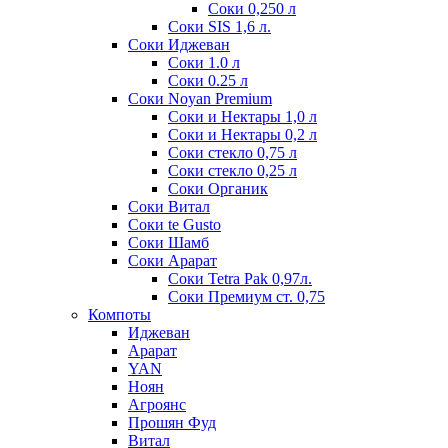
Соки 0,250 л
Соки SIS 1,6 л.
Соки Иджеван
Соки 1.0 л
Соки 0.25 л
Соки Noyan Premium
Соки и Нектары 1,0 л
Соки и Нектары 0,2 л
Соки стекло 0,75 л
Соки стекло 0,25 л
Соки Органик
Соки Витал
Соки te Gusto
Соки Шамб
Соки Арарат
Соки Tetra Pak 0,97л.
Соки Премиум ст. 0,75
Компоты
Иджеван
Арарат
YAN
Ноян
Агроянс
Прошян Фуд
Витал