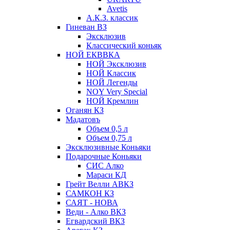
Avetis
А.К.З. классик
Гиневан ВЗ
Эксклюзив
Классический коньяк
НОЙ ЕКВВКА
НОЙ Эксклюзив
НОЙ Классик
НОЙ Легенды
NOY Very Speсial
НОЙ Кремлин
Оганян КЗ
Мадатовъ
Объем 0,5 л
Объем 0,75 л
Эксклюзивные Коньяки
Подарочные Коньяки
СИС Алко
Мараси КД
Грейт Велли АВКЗ
САМКОН КЗ
САЯТ - НОВА
Веди - Алко ВКЗ
Егвардский ВКЗ