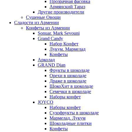
Прозрачная фасовка
Армянский Тараз
Другие производители
Сушеные Овощи
Сладости из Армении
Конфеты из Армении
Sonuar. Mark Sevouni
Grand Candy
Набор Конфет
Лукум. Мармелад
Конфеты
Арколад
GRAND Dian
Фрукты в шоколаде
Орехи в шоколаде
Драже в шоколаде
ШокоХит в шоколаде
Семечки в шоколаде
Наборы конфет
JOYCO
Наборы конфет
Сухофрукты в шоколаде
Мармелад. Лукум
Шоколадные плитки
Конфеты