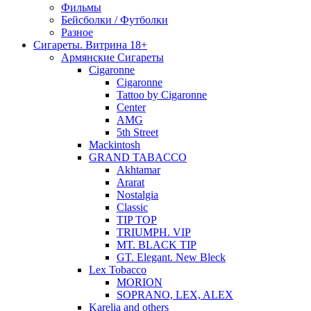
Фильмы
Бейсболки / Футболки
Разное
Сигареты. Витрина 18+
Армянские Сигареты
Cigaronne
Cigaronne
Tattoo by Cigaronne
Center
AMG
5th Street
Mackintosh
GRAND TABACCO
Akhtamar
Ararat
Nostalgia
Classic
TIP TOP
TRIUMPH. VIP
MT. BLACK TIP
GT. Elegant. New Bleck
Lex Tobacco
MORION
SOPRANO, LEX, ALEX
Karelia and others