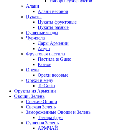
Наборы сухофруктов
Алани
Алани весовой
Цукаты
Цукаты фруктовые
Цукаты разные
Сушеные ягоды
Чурчхела
Дары Армении
Ануш
Фруктовая пастила
Пастила te Gusto
Разное
Орехи
Орехи весовые
Орехи в меду
Te Gusto
Фрукты из Армении
Овощи. Зелень
Свежие Овощи
Свежая Зелень
Замороженные Овощи и Зелень
Тамара фрут
Сушеная Зелень
АРМЧАЙ