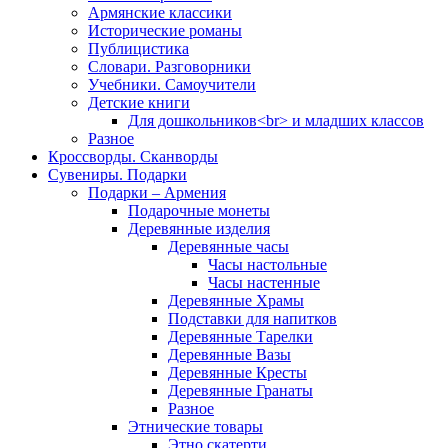
Армянские классики
Исторические романы
Публицистика
Словари. Разговорники
Учебники. Самоучители
Детские книги
Для дошкольников<br> и младших классов
Разное
Кроссворды. Сканворды
Сувениры. Подарки
Подарки – Армения
Подарочные монеты
Деревянные изделия
Деревянные часы
Часы настольные
Часы настенные
Деревянные Храмы
Подставки для напитков
Деревянные Тарелки
Деревянные Вазы
Деревянные Кресты
Деревянные Гранаты
Разное
Этнические товары
Этно скатерти