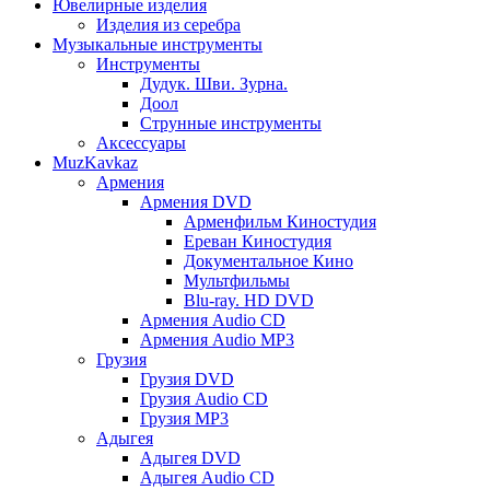
Ювелирные изделия
Изделия из серебра
Музыкальные инструменты
Инструменты
Дудук. Шви. Зурна.
Доол
Струнные инструменты
Аксессуары
MuzKavkaz
Армения
Армения DVD
Арменфильм Киностудия
Ереван Киностудия
Документальное Кино
Мультфильмы
Blu-ray. HD DVD
Армения Audio CD
Армения Audio MP3
Грузия
Грузия DVD
Грузия Audio CD
Грузия MP3
Адыгея
Адыгея DVD
Адыгея Audio CD