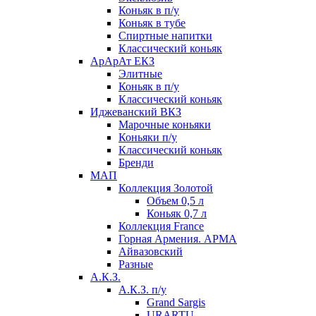
Коньяк в п/у
Коньяк в тубе
Спиртные напитки
Классический коньяк
АрАрАт ЕКЗ
Элитные
Коньяк в п/у
Классический коньяк
Иджеванский ВКЗ
Марочные коньяки
Коньяки п/у
Классический коньяк
Бренди
МАП
Коллекция Золотой
Объем 0,5 л
Коньяк 0,7 л
Коллекция France
Горная Армения. АРМА
Айвазовский
Разные
А.К.З.
А.К.З. п/у
Grand Sargis
URARTU