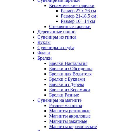
Сувенирные тарелки
Керамические тарелки
Размер 27 х 26 см
Размер 21-18,5 см
Размер 16 - 14 см
Стеклянные тарелки
Деревянные панно
Сувениры из гипса
Куклы
Сувениры из туфа
Флаги
Брелки
Брелки Настальгия
Брелки из Обсидиана
Брелки для Водителя
Брелки с Буквами
Брелки из Дерева
Брелки из Керамики
Брелки Разные
Сувениры на магните
Разные магниты
Магниты резиновые
Магниты акриловые
Магниты закатные
Магниты керамические