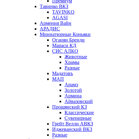
Премиум
Тавинко ВКЗ
TAVINKO
AGASI
Армения Вайн
АРАДИС
Миниатюрные Коньяки
Оганян Бренди
Мараси КД
СИС АЛКО
Животные
Храмы
Разные
Мадатовъ
МАП
Арамэ
Золотой
Армина
Айвазовский
Прошянский КЗ
Классические
Сувенирные
Грейт Велли АВКЗ
Иджеванский ВКЗ
Разные