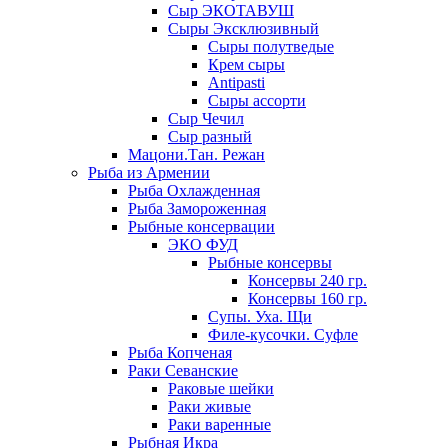
Сыр ЭКОТАВУШ
Сыры Эксклюзивный
Сыры полутведые
Крем сыры
Antipasti
Сыры ассорти
Сыр Чечил
Сыр разный
Мацони.Тан. Режан
Рыба из Армении
Рыба Охлажденная
Рыба Замороженная
Рыбные консервации
ЭКО ФУД
Рыбные консервы
Консервы 240 гр.
Консервы 160 гр.
Супы. Уха. Щи
Филе-кусочки. Суфле
Рыба Копченая
Раки Севанские
Раковые шейки
Раки живые
Раки варенные
Рыбная Икра