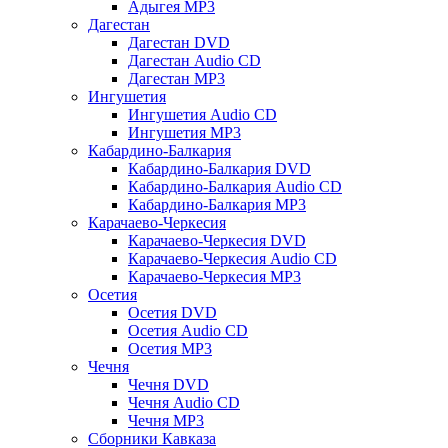
Адыгея MP3
Дагестан
Дагестан DVD
Дагестан Audio CD
Дагестан MP3
Ингушетия
Ингушетия Audio CD
Ингушетия MP3
Кабардино-Балкария
Кабардино-Балкария DVD
Кабардино-Балкария Audio CD
Кабардино-Балкария MP3
Карачаево-Черкесия
Карачаево-Черкесия DVD
Карачаево-Черкесия Audio CD
Карачаево-Черкесия MP3
Осетия
Осетия DVD
Осетия Audio CD
Осетия MP3
Чечня
Чечня DVD
Чечня Audio CD
Чечня MP3
Сборники Кавказа