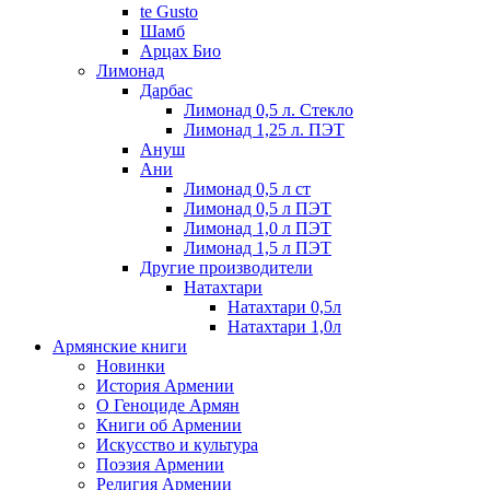
te Gusto
Шамб
Арцах Био
Лимонад
Дарбас
Лимонад 0,5 л. Стекло
Лимонад 1,25 л. ПЭТ
Ануш
Ани
Лимонад 0,5 л ст
Лимонад 0,5 л ПЭТ
Лимонад 1,0 л ПЭТ
Лимонад 1,5 л ПЭТ
Другие производители
Натахтари
Натахтари 0,5л
Натахтари 1,0л
Армянские книги
Новинки
История Армении
О Геноциде Армян
Книги об Армении
Иcкусство и культура
Поэзия Армении
Религия Армении