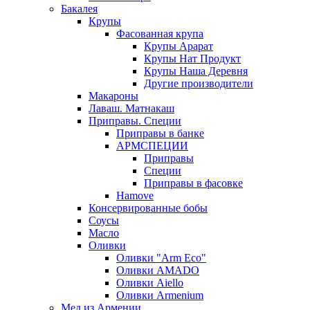
Бакалея
Крупы
Фасованная крупа
Крупы Арарат
Крупы Нат Продукт
Крупы Наша Деревня
Другие производители
Макароны
Лаваш. Матнакаш
Приправы. Специи
Приправы в банке
АРМСПЕЦИИ
Приправы
Специи
Приправы в фасовке
Hamove
Консервированные бобы
Соусы
Масло
Оливки
Оливки "Arm Eco"
Оливки AMADO
Оливки Aiello
Оливки Armenium
Мед из Армении