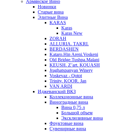
Армянское Вино
Новинки
Старые вина
Элитные Вина
KARAS
Karas
Karas New
ZORAH
ALLURIA. TAKRI.
BERDASHEN
Kataro.Hin Areni.Voskeni
Old Bridge.Tushpa.Malani
KEUSH. Z’art. KOUASH
Jraghatspanyan Winery
Voskevaz - Qotot
Trinity. KOOR. Jan
VAN ARDI
Иджеванский ВКЗ
Коллекционные вина
Виноградные вина
Вина 0,75 л
Большой объем
Эксклюзивные вина
Фруктовые вина
Cувенирные вина