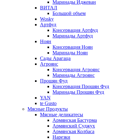
Маринады Иджеван
ВИТАЛ
Большой объем
Wosky
Артфуд
Консервация Артфуд
Маринады Артфуд
Ноян
Консервация Ноян
Маринады Ноян
Сады Арагаца
Агроянс
Консервация Агроянс
Маринады Агроянс
Прошян Фуд
Консервация Прошян Фуд
Маринады Прошян Фуд
YAN
te Gusto
Мясные Продукты
Мясные деликатесы
Армянская Бастурма
Армянский Суджух
Армянская Колбаса
Нарезки