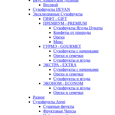
Вкус Араратской Долины
Весовой
Сухофрукты IJEVAN
Эксклюзивные Сухофрукты
ГИФТ - GIFT
ПРЕМИУМ - PREMIUM
Сухофрукты Ягоды Цукаты
Конфеты от природы
Орехи
Микс
ГУРМЭ - GOURMET
Сухофрукты с начинками
Орехи и семечки
Сухофрукты и ягоды
ЭКСТРА - EXTRA
Сухофрукты с начинками
Орехи и семечки
Сухофрукты и ягоды
ЭКОНОМ - ECONOM
Сухофрукты и ягоды
Орехи и семечки
Разное
Сухофрукты Aregi
Сушеные фрукты
Фруктовые Чипсы