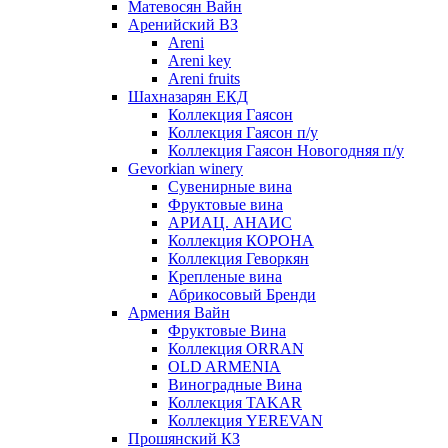
Матевосян Вайн
Аренийский ВЗ
Areni
Areni key
Areni fruits
Шахназарян ЕКД
Коллекция Гаясон
Коллекция Гаясон п/у
Коллекция Гаясон Новогодняя п/у
Gevorkian winery
Сувенирные вина
Фруктовые вина
АРИАЦ. АНАИС
Коллекция КОРОНА
Коллекция Геворкян
Крепленые вина
Абрикосовый Бренди
Армения Вайн
Фруктовые Вина
Коллекция ORRAN
OLD ARMENIA
Виноградные Вина
Коллекция TAKAR
Коллекция YEREVAN
Прошянский КЗ