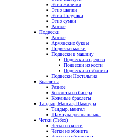
Этно жилетки
Этно шапки
Этно Подушки
Этно сумки
Разное
Подвески
Разное
Армянские буквы
Подвески маски
Подвески в машину
Подвески из дерева
Подвески из кости
Подвески из эбонита
Подвески Ностальгия
Браслеты
Разное
Браслеты из бисера
Кожаные браслеты
Тандыр, Мангал, Шампура
Тандыр, мангал
Шампура для шашлыка
Четки (Тзбех)
Четки из кости
Четки из эбонита
Четки из обсидиана