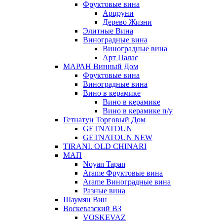
Фруктовые вина
Арцруни
Дерево Жизни
Элитные Вина
Виноградные вина
Виноградные вина
Арт Палас
МАРАН Винный Дом
Фруктовые вина
Виноградные вина
Вино в керамике
Вино в керамике
Вино в керамике п/у
Гетнатун Торговый Дом
GETNATOUN
GETNATOUN NEW
TIRANI. OLD CHINARI
МАП
Noyan Tapan
Arame Фруктовые вина
Arame Виноградные вина
Разные вина
Шаумян Вин
Воскевазский ВЗ
VOSKEVAZ