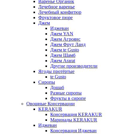
Варенье Органик
Лечебное варенье
Лечебный конфитюр
Фруктовое пюре
Джем
Иджеван
Джем YAN
Джем Агроянс
Джем Фрут Ланд
Джем te Gusto
Джем Шамб
Джем Ararat
Другие производители
Ягоды протёртые
te Gusto
Сиропы
Дошаб
Разные сиропы
Фрукты в сиропе
Овощные Консервации
KERAKUR
Консервация KERAKUR
Маринады KERAKUR
Иджеван
Консервация Иджеван