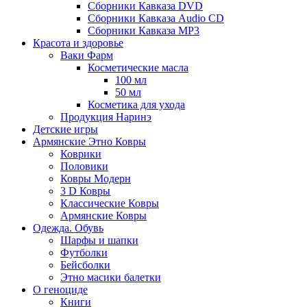
Сборники Кавказа DVD
Сборники Кавказа Audio CD
Сборники Кавказа MP3
Красота и здоровье
Ваки Фарм
Косметические масла
100 мл
50 мл
Косметика для ухода
Продукция Наринэ
Детские игры
Армянские Этно Ковры
Коврики
Половики
Ковры Модерн
3 D Ковры
Классические Ковры
Армянские Ковры
Одежда. Обувь
Шарфы и шапки
Футболки
Бейсболки
Этно масики балетки
О геноциде
Книги