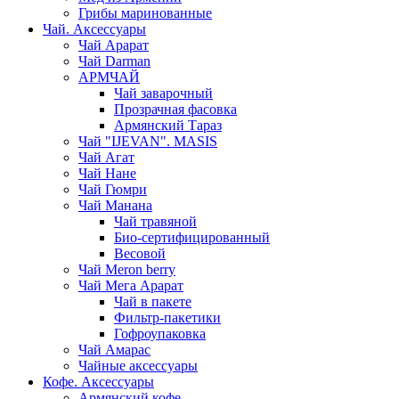
Грибы маринованные
Чай. Аксессуары
Чай Арарат
Чай Darman
АРМЧАЙ
Чай заварочный
Прозрачная фасовка
Армянский Тараз
Чай "IJEVAN". MASIS
Чай Агат
Чай Нане
Чай Гюмри
Чай Манана
Чай травяной
Био-сертифицированный
Весовой
Чай Meron berry
Чай Мега Арарат
Чай в пакете
Фильтр-пакетики
Гофроупаковка
Чай Амарас
Чайные аксессуары
Кофе. Аксессуары
Армянский кофе