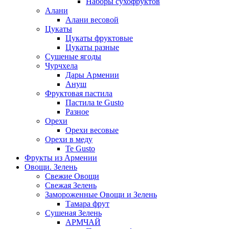
Наборы сухофруктов
Алани
Алани весовой
Цукаты
Цукаты фруктовые
Цукаты разные
Сушеные ягоды
Чурчхела
Дары Армении
Ануш
Фруктовая пастила
Пастила te Gusto
Разное
Орехи
Орехи весовые
Орехи в меду
Te Gusto
Фрукты из Армении
Овощи. Зелень
Свежие Овощи
Свежая Зелень
Замороженные Овощи и Зелень
Тамара фрут
Сушеная Зелень
АРМЧАЙ