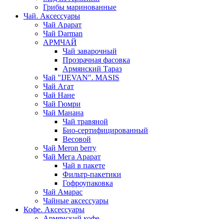
Грибы маринованные
Чай. Аксессуары
Чай Арарат
Чай Darman
АРМЧАЙ
Чай заварочный
Прозрачная фасовка
Армянский Тараз
Чай "IJEVAN". MASIS
Чай Агат
Чай Нане
Чай Гюмри
Чай Манана
Чай травяной
Био-сертифицированный
Весовой
Чай Meron berry
Чай Мега Арарат
Чай в пакете
Фильтр-пакетики
Гофроупаковка
Чай Амарас
Чайные аксессуары
Кофе. Аксессуары
Армянский кофе