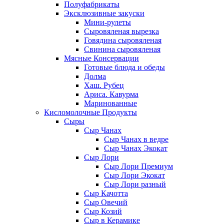
Полуфабрикаты
Эксклюзивные закуски
Мини-рулеты
Сыровяленая вырезка
Говядина сыровяленая
Свинина сыровяленая
Мясные Консервации
Готовые блюда и обеды
Долма
Хаш. Рубец
Ариса. Кавурма
Маринованные
Кисломолочные Продукты
Сыры
Сыр Чанах
Сыр Чанах в ведре
Сыр Чанах Экокат
Сыр Лори
Сыр Лори Премиум
Сыр Лори Экокат
Сыр Лори разный
Сыр Качотта
Сыр Овечий
Сыр Козий
Сыр в Керамике