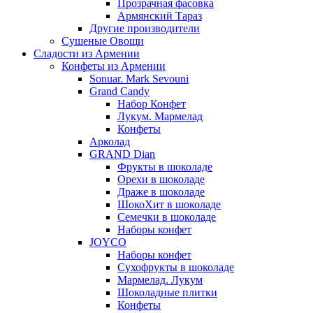
Прозрачная фасовка
Армянский Тараз
Другие производители
Сушеные Овощи
Сладости из Армении
Конфеты из Армении
Sonuar. Mark Sevouni
Grand Candy
Набор Конфет
Лукум. Мармелад
Конфеты
Арколад
GRAND Dian
Фрукты в шоколаде
Орехи в шоколаде
Драже в шоколаде
ШокоХит в шоколаде
Семечки в шоколаде
Наборы конфет
JOYCO
Наборы конфет
Сухофрукты в шоколаде
Мармелад. Лукум
Шоколадные плитки
Конфеты