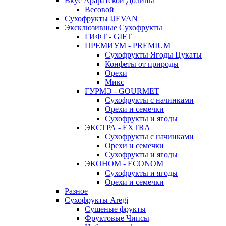
Вкус Араратской Долины
Весовой
Сухофрукты IJEVAN
Эксклюзивные Сухофрукты
ГИФТ - GIFT
ПРЕМИУМ - PREMIUM
Сухофрукты Ягоды Цукаты
Конфеты от природы
Орехи
Микс
ГУРМЭ - GOURMET
Сухофрукты с начинками
Орехи и семечки
Сухофрукты и ягоды
ЭКСТРА - EXTRA
Сухофрукты с начинками
Орехи и семечки
Сухофрукты и ягоды
ЭКОНОМ - ECONOM
Сухофрукты и ягоды
Орехи и семечки
Разное
Сухофрукты Aregi
Сушеные фрукты
Фруктовые Чипсы