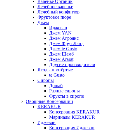
Варенье Органик
Лечебное варенье
Лечебный конфитюр
Фруктовое пюре
Джем
Иджеван
Джем YAN
Джем Агроянс
Джем Фрут Ланд
Джем te Gusto
Джем Шамб
Джем Ararat
Другие производители
Ягоды протёртые
te Gusto
Сиропы
Дошаб
Разные сиропы
Фрукты в сиропе
Овощные Консервации
KERAKUR
Консервация KERAKUR
Маринады KERAKUR
Иджеван
Консервация Иджеван