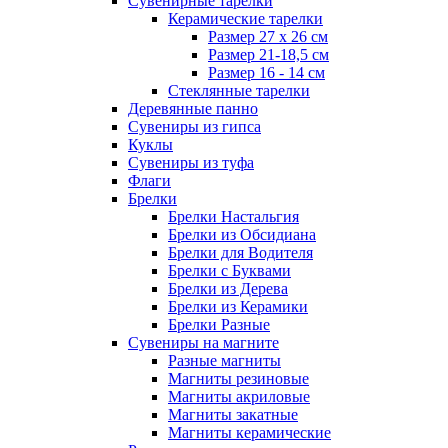
Сувенирные тарелки
Керамические тарелки
Размер 27 х 26 см
Размер 21-18,5 см
Размер 16 - 14 см
Стеклянные тарелки
Деревянные панно
Сувениры из гипса
Куклы
Сувениры из туфа
Флаги
Брелки
Брелки Настальгия
Брелки из Обсидиана
Брелки для Водителя
Брелки с Буквами
Брелки из Дерева
Брелки из Керамики
Брелки Разные
Сувениры на магните
Разные магниты
Магниты резиновые
Магниты акриловые
Магниты закатные
Магниты керамические