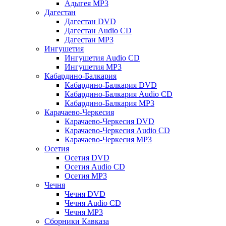
Адыгея MP3
Дагестан
Дагестан DVD
Дагестан Audio CD
Дагестан MP3
Ингушетия
Ингушетия Audio CD
Ингушетия MP3
Кабардино-Балкария
Кабардино-Балкария DVD
Кабардино-Балкария Audio CD
Кабардино-Балкария MP3
Карачаево-Черкесия
Карачаево-Черкесия DVD
Карачаево-Черкесия Audio CD
Карачаево-Черкесия MP3
Осетия
Осетия DVD
Осетия Audio CD
Осетия MP3
Чечня
Чечня DVD
Чечня Audio CD
Чечня MP3
Сборники Кавказа