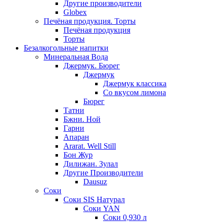
Другие производители
Globex
Печёная продукция. Торты
Печёная продукция
Торты
Безалкогольные напитки
Минеральная Вода
Джермук. Бюрег
Джермук
Джермук классика
Со вкусом лимона
Бюрег
Татни
Бжни. Ной
Гарни
Апаран
Ararat. Well Still
Бон Жур
Дилижан. Зулал
Другие Производители
Dausuz
Соки
Соки SIS Натурал
Соки YAN
Соки 0,930 л