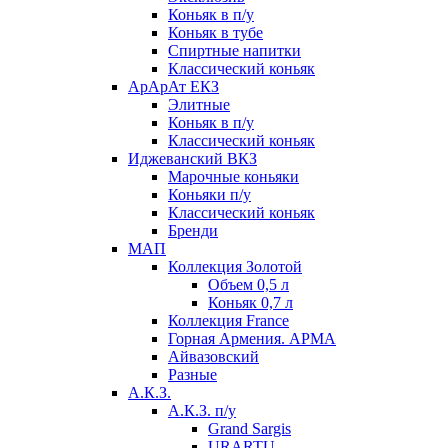
Коньяк в п/у
Коньяк в тубе
Спиртные напитки
Классический коньяк
АрАрАт ЕКЗ
Элитные
Коньяк в п/у
Классический коньяк
Иджеванский ВКЗ
Марочные коньяки
Коньяки п/у
Классический коньяк
Бренди
МАП
Коллекция Золотой
Объем 0,5 л
Коньяк 0,7 л
Коллекция France
Горная Армения. АРМА
Айвазовский
Разные
А.К.З.
А.К.З. п/у
Grand Sargis
URARTU