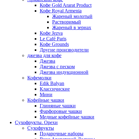
Кофе Gold Ararat Product
Кофе Royal Armenia
Жареный молотый
Растворимый
Жареный в зернах
Кофе Jezva
Le Café Paris
Кофе Grounds
Другие производители
джезва для кофе
Джезва
Джезва с песком
Джезва индукционной
Кофемолки
Edik Balyan
Классичиские
Мини
Кофейные чашки
Глиняные чашки
Фарфоровые чашки
Медные кофейные чашки
Сухофрукты. Орехи
Сухофрукты
Подарочные наборы