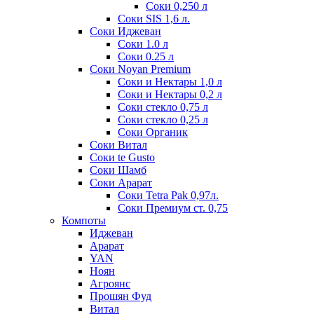
Соки 0,250 л
Соки SIS 1,6 л.
Соки Иджеван
Соки 1.0 л
Соки 0.25 л
Соки Noyan Premium
Соки и Нектары 1,0 л
Соки и Нектары 0,2 л
Соки стекло 0,75 л
Соки стекло 0,25 л
Соки Органик
Соки Витал
Соки te Gusto
Соки Шамб
Соки Арарат
Соки Tetra Pak 0,97л.
Соки Премиум ст. 0,75
Компоты
Иджеван
Арарат
YAN
Ноян
Агроянс
Прошян Фуд
Витал