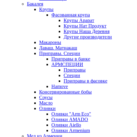
Бакалея
Крупы
Фасованная крупа
Крупы Арарат
Крупы Нат Продукт
Крупы Наша Деревня
Другие производители
Макароны
Лаваш. Матнакаш
Приправы. Специи
Приправы в банке
АРМСПЕЦИИ
Приправы
Специи
Приправы в фасовке
Hamove
Консервированные бобы
Соусы
Масло
Оливки
Оливки "Arm Eco"
Оливки AMADO
Оливки Aiello
Оливки Armenium
Мед из Армении