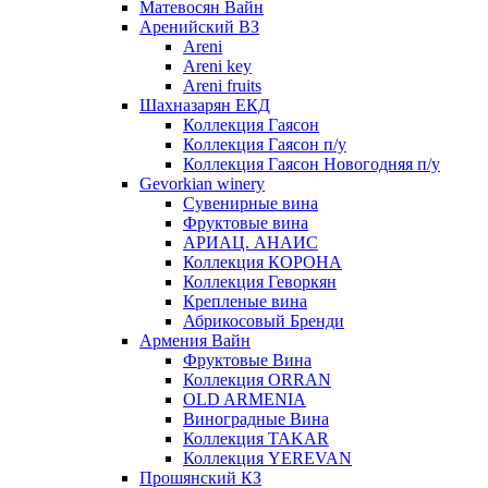
Матевосян Вайн
Аренийский ВЗ
Areni
Areni key
Areni fruits
Шахназарян ЕКД
Коллекция Гаясон
Коллекция Гаясон п/у
Коллекция Гаясон Новогодняя п/у
Gevorkian winery
Сувенирные вина
Фруктовые вина
АРИАЦ. АНАИС
Коллекция КОРОНА
Коллекция Геворкян
Крепленые вина
Абрикосовый Бренди
Армения Вайн
Фруктовые Вина
Коллекция ORRAN
OLD ARMENIA
Виноградные Вина
Коллекция TAKAR
Коллекция YEREVAN
Прошянский КЗ