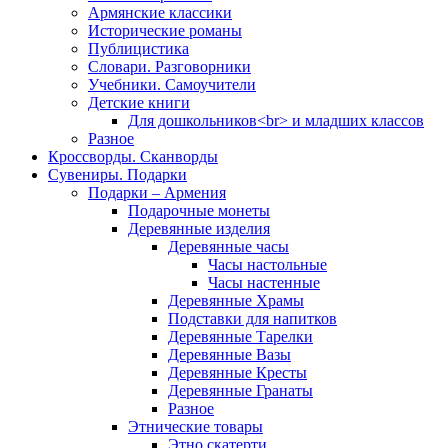
Армянские классики
Исторические романы
Публицистика
Словари. Разговорники
Учебники. Самоучители
Детские книги
Для дошкольников<br> и младших классов
Разное
Кроссворды. Сканворды
Сувениры. Подарки
Подарки – Армения
Подарочные монеты
Деревянные изделия
Деревянные часы
Часы настольные
Часы настенные
Деревянные Храмы
Подставки для напитков
Деревянные Тарелки
Деревянные Вазы
Деревянные Кресты
Деревянные Гранаты
Разное
Этнические товары
Этно скатерти