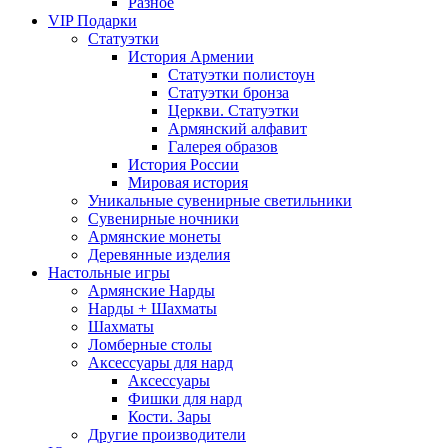
Разное
VIP Подарки
Статуэтки
История Армении
Статуэтки полистоун
Статуэтки бронза
Церкви. Статуэтки
Армянский алфавит
Галерея образов
История России
Мировая история
Уникальные сувенирные светильники
Сувенирные ночники
Армянские монеты
Деревянные изделия
Настольные игры
Армянские Нарды
Нарды + Шахматы
Шахматы
Ломберные столы
Аксессуары для нард
Аксессуары
Фишки для нард
Кости. Зары
Другие производители