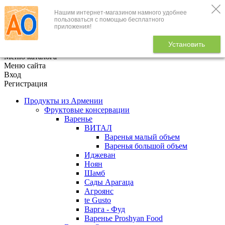
Нашим интернет-магазином намного удобнее
+7 (495) 646-888-1
пользоваться с помощью бесплатного
приложения!
В корзине
0
товаров
Установить
x
Меню каталога
Меню сайта
Вход
Регистрация
Продукты из Армении
Фруктовые консервации
Варенье
ВИТАЛ
Варенья малый объем
Варенья большой объем
Иджеван
Ноян
Шамб
Сады Арагаца
Агроянс
te Gusto
Варга - Фуд
Варенье Proshyan Food