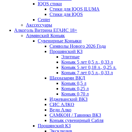
IQOS стики
Стики для IQOS ILUMA
Стики для IQOS
Сenter
Акссессуары
Алкоголь Витрина ЕГАИС 18+
Армянский Коньяк
Сувенирные Коньяки
Символы Нового 2026 Года
Прошянский КЗ
Элитные
Коньяк 5 лет 0,5 л., 0,33 л
Коньяк 5 лет 0,18 л., 0,25 л.
Коньяк 7 лет 0,5 л., 0,33 л
Шахназарян ВКД
Коньяк 0,5 л
Коньяк 0,25 л
Коньяк 0,70 л
Иджеванский ВКЗ
СИС АЛКО
Веди Алко
САМКОН / Тавинко ВКЗ
Коньяк сувенирный Сабля
Прошянский КЗ
Эксклюзив