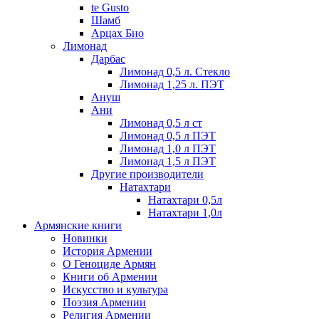
te Gusto
Шамб
Арцах Био
Лимонад
Дарбас
Лимонад 0,5 л. Стекло
Лимонад 1,25 л. ПЭТ
Ануш
Ани
Лимонад 0,5 л ст
Лимонад 0,5 л ПЭТ
Лимонад 1,0 л ПЭТ
Лимонад 1,5 л ПЭТ
Другие производители
Натахтари
Натахтари 0,5л
Натахтари 1,0л
Армянские книги
Новинки
История Армении
О Геноциде Армян
Книги об Армении
Иcкусство и культура
Поэзия Армении
Религия Армении