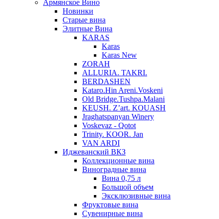
Армянское Вино
Новинки
Старые вина
Элитные Вина
KARAS
Karas
Karas New
ZORAH
ALLURIA. TAKRI.
BERDASHEN
Kataro.Hin Areni.Voskeni
Old Bridge.Tushpa.Malani
KEUSH. Z’art. KOUASH
Jraghatspanyan Winery
Voskevaz - Qotot
Trinity. KOOR. Jan
VAN ARDI
Иджеванский ВКЗ
Коллекционные вина
Виноградные вина
Вина 0,75 л
Большой объем
Эксклюзивные вина
Фруктовые вина
Cувенирные вина