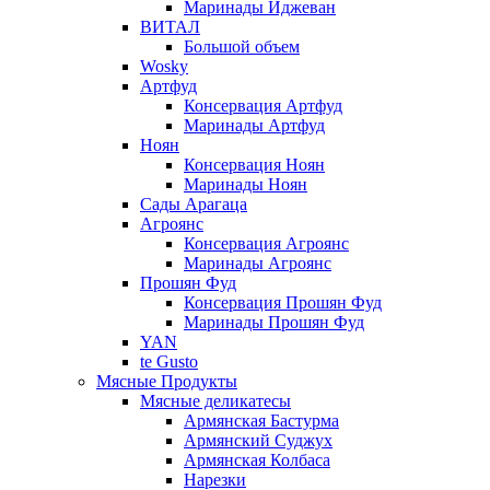
Маринады Иджеван
ВИТАЛ
Большой объем
Wosky
Артфуд
Консервация Артфуд
Маринады Артфуд
Ноян
Консервация Ноян
Маринады Ноян
Сады Арагаца
Агроянс
Консервация Агроянс
Маринады Агроянс
Прошян Фуд
Консервация Прошян Фуд
Маринады Прошян Фуд
YAN
te Gusto
Мясные Продукты
Мясные деликатесы
Армянская Бастурма
Армянский Суджух
Армянская Колбаса
Нарезки