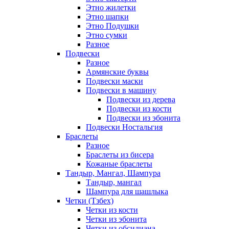
Этно жилетки
Этно шапки
Этно Подушки
Этно сумки
Разное
Подвески
Разное
Армянские буквы
Подвески маски
Подвески в машину
Подвески из дерева
Подвески из кости
Подвески из эбонита
Подвески Ностальгия
Браслеты
Разное
Браслеты из бисера
Кожаные браслеты
Тандыр, Мангал, Шампура
Тандыр, мангал
Шампура для шашлыка
Четки (Тзбех)
Четки из кости
Четки из эбонита
Четки из обсидиана