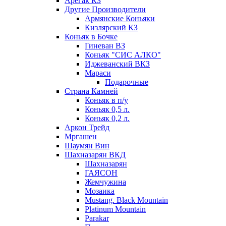
Арегак КЗ
Другие Производители
Армянские Коньяки
Кизлярский КЗ
Коньяк в Бочке
Гиневан ВЗ
Коньяк "СИС АЛКО"
Иджеванский ВКЗ
Мараси
Подарочные
Страна Камней
Коньяк в п/у
Коньяк 0,5 л.
Коньяк 0,2 л.
Аркон Трейд
Мргашен
Шаумян Вин
Шахназарян ВКД
Шахназарян
ГАЯСОН
Жемчужина
Мозаика
Mustang. Black Mountain
Platinum Mountain
Parakar