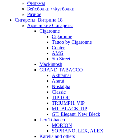
Фильмы
Бейсболки / Футболки
Разное
Сигареты. Витрина 18+
Армянские Сигареты
Cigaronne
Cigaronne
Tattoo by Cigaronne
Center
AMG
5th Street
Mackintosh
GRAND TABACCO
Akhtamar
Ararat
Nostalgia
Classic
TIP TOP
TRIUMPH. VIP
MT. BLACK TIP
GT. Elegant. New Bleck
Lex Tobacco
MORION
SOPRANO, LEX, ALEX
Karelia and others