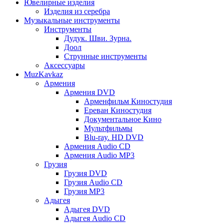
Ювелирные изделия
Изделия из серебра
Музыкальные инструменты
Инструменты
Дудук. Шви. Зурна.
Доол
Струнные инструменты
Аксессуары
MuzKavkaz
Армения
Армения DVD
Арменфильм Киностудия
Ереван Киностудия
Документальное Кино
Мультфильмы
Blu-ray. HD DVD
Армения Audio CD
Армения Audio MP3
Грузия
Грузия DVD
Грузия Audio CD
Грузия MP3
Адыгея
Адыгея DVD
Адыгея Audio CD