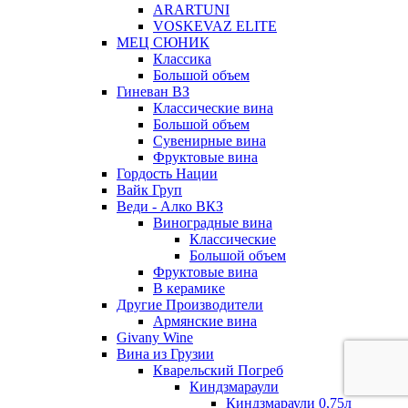
ARARTUNI
VOSKEVAZ ELITE
МЕЦ СЮНИК
Классика
Большой объем
Гиневан ВЗ
Классические вина
Большой объем
Сувенирные вина
Фруктовые вина
Гордость Нации
Вайк Груп
Веди - Алко ВКЗ
Виноградные вина
Классические
Большой объем
Фруктовые вина
В керамике
Другие Производители
Армянские вина
Givany Wine
Вина из Грузии
Кварельский Погреб
Киндзмараули
Киндзмараули 0,75л