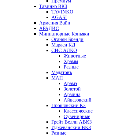
Премиум
Тавинко ВКЗ
TAVINKO
AGASI
Армения Вайн
АРАДИС
Миниатюрные Коньяки
Оганян Бренди
Мараси КД
СИС АЛКО
Животные
Храмы
Разные
Мадатовъ
МАП
Арамэ
Золотой
Армина
Айвазовский
Прошянский КЗ
Классические
Сувенирные
Грейт Велли АВКЗ
Иджеванский ВКЗ
Разные