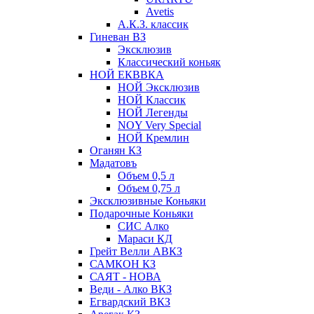
Avetis
А.К.З. классик
Гиневан ВЗ
Эксклюзив
Классический коньяк
НОЙ ЕКВВКА
НОЙ Эксклюзив
НОЙ Классик
НОЙ Легенды
NOY Very Speсial
НОЙ Кремлин
Оганян КЗ
Мадатовъ
Объем 0,5 л
Объем 0,75 л
Эксклюзивные Коньяки
Подарочные Коньяки
СИС Алко
Мараси КД
Грейт Велли АВКЗ
САМКОН КЗ
САЯТ - НОВА
Веди - Алко ВКЗ
Егвардский ВКЗ