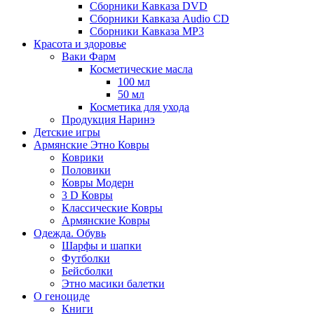
Сборники Кавказа DVD
Сборники Кавказа Audio CD
Сборники Кавказа MP3
Красота и здоровье
Ваки Фарм
Косметические масла
100 мл
50 мл
Косметика для ухода
Продукция Наринэ
Детские игры
Армянские Этно Ковры
Коврики
Половики
Ковры Модерн
3 D Ковры
Классические Ковры
Армянские Ковры
Одежда. Обувь
Шарфы и шапки
Футболки
Бейсболки
Этно масики балетки
О геноциде
Книги