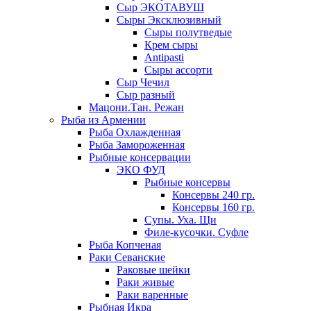
Сыр ЭКОТАВУШ
Сыры Эксклюзивный
Сыры полутведые
Крем сыры
Antipasti
Сыры ассорти
Сыр Чечил
Сыр разный
Мацони.Тан. Режан
Рыба из Армении
Рыба Охлажденная
Рыба Замороженная
Рыбные консервации
ЭКО ФУД
Рыбные консервы
Консервы 240 гр.
Консервы 160 гр.
Супы. Уха. Щи
Филе-кусочки. Суфле
Рыба Копченая
Раки Севанские
Раковые шейки
Раки живые
Раки варенные
Рыбная Икра