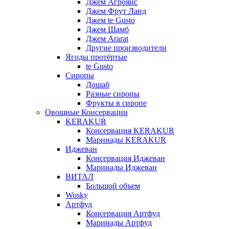
Джем Агроянс
Джем Фрут Ланд
Джем te Gusto
Джем Шамб
Джем Ararat
Другие производители
Ягоды протёртые
te Gusto
Сиропы
Дошаб
Разные сиропы
Фрукты в сиропе
Овощные Консервации
KERAKUR
Консервация KERAKUR
Маринады KERAKUR
Иджеван
Консервация Иджеван
Маринады Иджеван
ВИТАЛ
Большой объем
Wosky
Артфуд
Консервация Артфуд
Маринады Артфуд