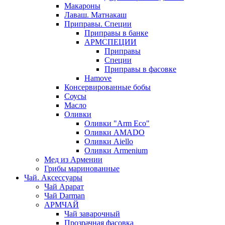
Макароны
Лаваш. Матнакаш
Приправы. Специи
Приправы в банке
АРМСПЕЦИИ
Приправы
Специи
Приправы в фасовке
Hamove
Консервированные бобы
Соусы
Масло
Оливки
Оливки "Arm Eco"
Оливки AMADO
Оливки Aiello
Оливки Armenium
Мед из Армении
Грибы маринованные
Чай. Аксессуары
Чай Арарат
Чай Darman
АРМЧАЙ
Чай заварочный
Прозрачная фасовка