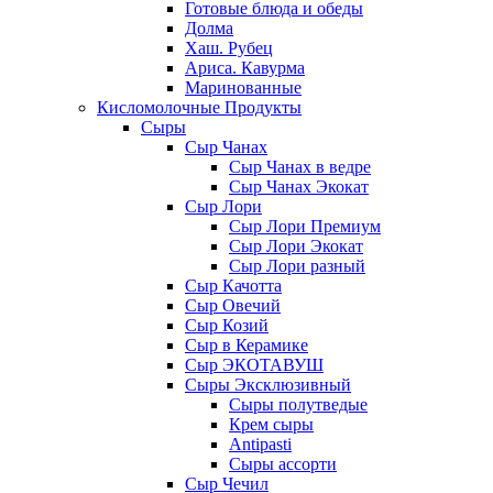
Готовые блюда и обеды
Долма
Хаш. Рубец
Ариса. Кавурма
Маринованные
Кисломолочные Продукты
Сыры
Сыр Чанах
Сыр Чанах в ведре
Сыр Чанах Экокат
Сыр Лори
Сыр Лори Премиум
Сыр Лори Экокат
Сыр Лори разный
Сыр Качотта
Сыр Овечий
Сыр Козий
Сыр в Керамике
Сыр ЭКОТАВУШ
Сыры Эксклюзивный
Сыры полутведые
Крем сыры
Antipasti
Сыры ассорти
Сыр Чечил