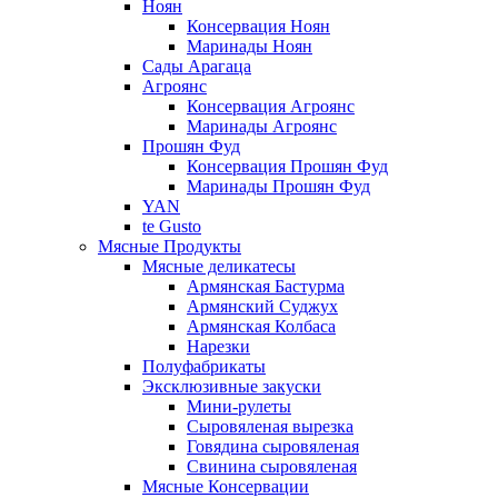
Ноян
Консервация Ноян
Маринады Ноян
Сады Арагаца
Агроянс
Консервация Агроянс
Маринады Агроянс
Прошян Фуд
Консервация Прошян Фуд
Маринады Прошян Фуд
YAN
te Gusto
Мясные Продукты
Мясные деликатесы
Армянская Бастурма
Армянский Суджух
Армянская Колбаса
Нарезки
Полуфабрикаты
Эксклюзивные закуски
Мини-рулеты
Сыровяленая вырезка
Говядина сыровяленая
Свинина сыровяленая
Мясные Консервации