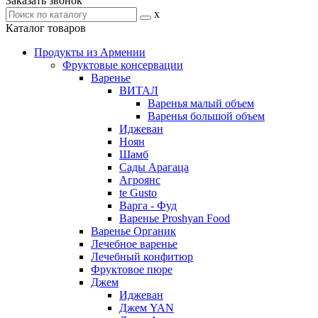
Заказать звонок
x
Каталог товаров
Продукты из Армении
Фруктовые консервации
Варенье
ВИТАЛ
Варенья малый объем
Варенья большой объем
Иджеван
Ноян
Шамб
Сады Арагаца
Агроянс
te Gusto
Варга - Фуд
Варенье Proshyan Food
Варенье Органик
Лечебное варенье
Лечебный конфитюр
Фруктовое пюре
Джем
Иджеван
Джем YAN