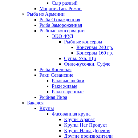
Сыр разный
Мацони.Тан. Режан
Рыба из Армении
Рыба Охлажденная
Рыба Замороженная
Рыбные консервации
ЭКО ФУД
Рыбные консервы
Консервы 240 гр.
Консервы 160 гр.
Супы. Уха. Щи
Филе-кусочки. Суфле
Рыба Копченая
Раки Севанские
Раковые шейки
Раки живые
Раки варенные
Рыбная Икра
Бакалея
Крупы
Фасованная крупа
Крупы Арарат
Крупы Нат Продукт
Крупы Наша Деревня
Другие производители