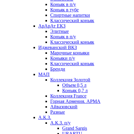
Коньяк в п/у
Коньяк в тубе
Спиртные напитки
Классический коньяк
АрАрАт ЕКЗ
Элитные
Коньяк в п/у
Классический коньяк
Иджеванский ВКЗ
Марочные коньяки
Коньяки п/у
Классический коньяк
Бренди
МАП
Коллекция Золотой
Объем 0,5 л
Коньяк 0,7 л
Коллекция France
Горная Армения. АРМА
Айвазовский
Разные
А.К.З.
А.К.З. п/у
Grand Sargis
URARTU