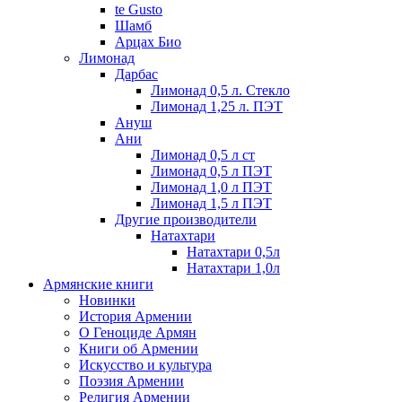
te Gusto
Шамб
Арцах Био
Лимонад
Дарбас
Лимонад 0,5 л. Стекло
Лимонад 1,25 л. ПЭТ
Ануш
Ани
Лимонад 0,5 л ст
Лимонад 0,5 л ПЭТ
Лимонад 1,0 л ПЭТ
Лимонад 1,5 л ПЭТ
Другие производители
Натахтари
Натахтари 0,5л
Натахтари 1,0л
Армянские книги
Новинки
История Армении
О Геноциде Армян
Книги об Армении
Иcкусство и культура
Поэзия Армении
Религия Армении