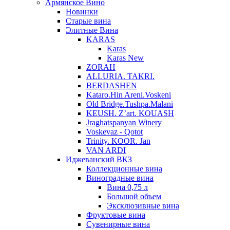
Армянское Вино
Новинки
Старые вина
Элитные Вина
KARAS
Karas
Karas New
ZORAH
ALLURIA. TAKRI.
BERDASHEN
Kataro.Hin Areni.Voskeni
Old Bridge.Tushpa.Malani
KEUSH. Z’art. KOUASH
Jraghatspanyan Winery
Voskevaz - Qotot
Trinity. KOOR. Jan
VAN ARDI
Иджеванский ВКЗ
Коллекционные вина
Виноградные вина
Вина 0,75 л
Большой объем
Эксклюзивные вина
Фруктовые вина
Cувенирные вина