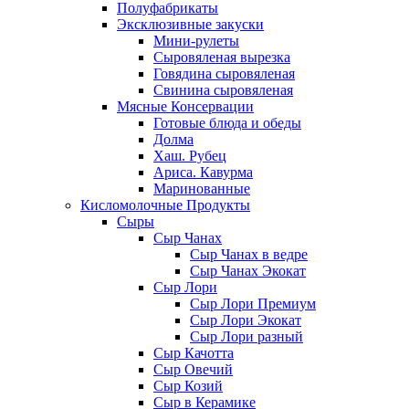
Полуфабрикаты
Эксклюзивные закуски
Мини-рулеты
Сыровяленая вырезка
Говядина сыровяленая
Свинина сыровяленая
Мясные Консервации
Готовые блюда и обеды
Долма
Хаш. Рубец
Ариса. Кавурма
Маринованные
Кисломолочные Продукты
Сыры
Сыр Чанах
Сыр Чанах в ведре
Сыр Чанах Экокат
Сыр Лори
Сыр Лори Премиум
Сыр Лори Экокат
Сыр Лори разный
Сыр Качотта
Сыр Овечий
Сыр Козий
Сыр в Керамике