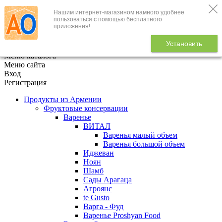
Нашим интернет-магазином намного удобнее
+7 (495) 646-888-1
пользоваться с помощью бесплатного
приложения!
В корзине
0
товаров
Установить
x
Меню каталога
Меню сайта
Вход
Регистрация
Продукты из Армении
Фруктовые консервации
Варенье
ВИТАЛ
Варенья малый объем
Варенья большой объем
Иджеван
Ноян
Шамб
Сады Арагаца
Агроянс
te Gusto
Варга - Фуд
Варенье Proshyan Food