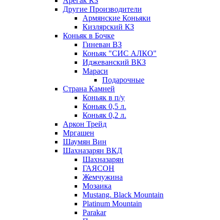
Арегак КЗ
Другие Производители
Армянские Коньяки
Кизлярский КЗ
Коньяк в Бочке
Гиневан ВЗ
Коньяк "СИС АЛКО"
Иджеванский ВКЗ
Мараси
Подарочные
Страна Камней
Коньяк в п/у
Коньяк 0,5 л.
Коньяк 0,2 л.
Аркон Трейд
Мргашен
Шаумян Вин
Шахназарян ВКД
Шахназарян
ГАЯСОН
Жемчужина
Мозаика
Mustang. Black Mountain
Platinum Mountain
Parakar