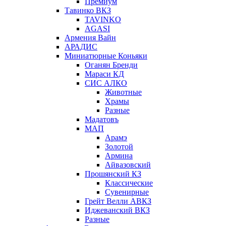
Премиум
Тавинко ВКЗ
TAVINKO
AGASI
Армения Вайн
АРАДИС
Миниатюрные Коньяки
Оганян Бренди
Мараси КД
СИС АЛКО
Животные
Храмы
Разные
Мадатовъ
МАП
Арамэ
Золотой
Армина
Айвазовский
Прошянский КЗ
Классические
Сувенирные
Грейт Велли АВКЗ
Иджеванский ВКЗ
Разные