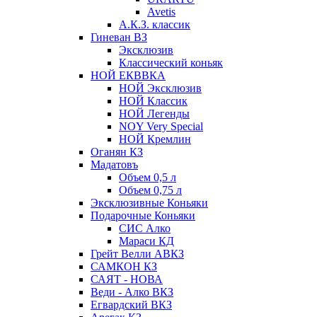
Avetis
А.К.З. классик
Гиневан ВЗ
Эксклюзив
Классический коньяк
НОЙ ЕКВВКА
НОЙ Эксклюзив
НОЙ Классик
НОЙ Легенды
NOY Very Speсial
НОЙ Кремлин
Оганян КЗ
Мадатовъ
Объем 0,5 л
Объем 0,75 л
Эксклюзивные Коньяки
Подарочные Коньяки
СИС Алко
Мараси КД
Грейт Велли АВКЗ
САМКОН КЗ
САЯТ - НОВА
Веди - Алко ВКЗ
Егвардский ВКЗ