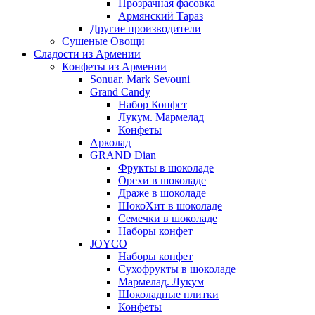
Прозрачная фасовка
Армянский Тараз
Другие производители
Сушеные Овощи
Сладости из Армении
Конфеты из Армении
Sonuar. Mark Sevouni
Grand Candy
Набор Конфет
Лукум. Мармелад
Конфеты
Арколад
GRAND Dian
Фрукты в шоколаде
Орехи в шоколаде
Драже в шоколаде
ШокоХит в шоколаде
Семечки в шоколаде
Наборы конфет
JOYCO
Наборы конфет
Сухофрукты в шоколаде
Мармелад. Лукум
Шоколадные плитки
Конфеты