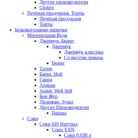
Другие производители
Globex
Печёная продукция. Торты
Печёная продукция
Торты
Безалкогольные напитки
Минеральная Вода
Джермук. Бюрег
Джермук
Джермук классика
Со вкусом лимона
Бюрег
Татни
Бжни. Ной
Гарни
Апаран
Ararat. Well Still
Бон Жур
Дилижан. Зулал
Другие Производители
Dausuz
Соки
Соки SIS Натурал
Соки YAN
Соки 0,930 л