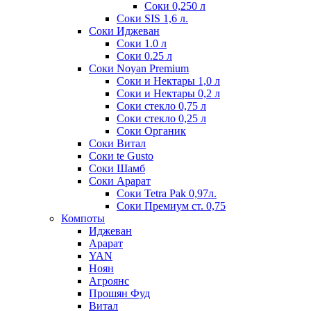
Соки 0,250 л
Соки SIS 1,6 л.
Соки Иджеван
Соки 1.0 л
Соки 0.25 л
Соки Noyan Premium
Соки и Нектары 1,0 л
Соки и Нектары 0,2 л
Соки стекло 0,75 л
Соки стекло 0,25 л
Соки Органик
Соки Витал
Соки te Gusto
Соки Шамб
Соки Арарат
Соки Tetra Pak 0,97л.
Соки Премиум ст. 0,75
Компоты
Иджеван
Арарат
YAN
Ноян
Агроянс
Прошян Фуд
Витал