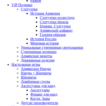
Разное
VIP Подарки
Статуэтки
История Армении
Статуэтки полистоун
Статуэтки бронза
Церкви. Статуэтки
Армянский алфавит
Галерея образов
История России
Мировая история
Уникальные сувенирные светильники
Сувенирные ночники
Армянские монеты
Деревянные изделия
Настольные игры
Армянские Нарды
Нарды + Шахматы
Шахматы
Ломберные столы
Аксессуары для нард
Аксессуары
Фишки для нард
Кости. Зары
Другие производители