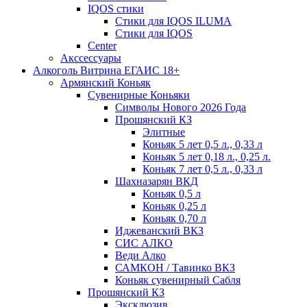
IQOS стики
Стики для IQOS ILUMA
Стики для IQOS
Сenter
Акссессуары
Алкоголь Витрина ЕГАИС 18+
Армянский Коньяк
Сувенирные Коньяки
Символы Нового 2026 Года
Прошянский КЗ
Элитные
Коньяк 5 лет 0,5 л., 0,33 л
Коньяк 5 лет 0,18 л., 0,25 л.
Коньяк 7 лет 0,5 л., 0,33 л
Шахназарян ВКД
Коньяк 0,5 л
Коньяк 0,25 л
Коньяк 0,70 л
Иджеванский ВКЗ
СИС АЛКО
Веди Алко
САМКОН / Тавинко ВКЗ
Коньяк сувенирный Сабля
Прошянский КЗ
Эксклюзив