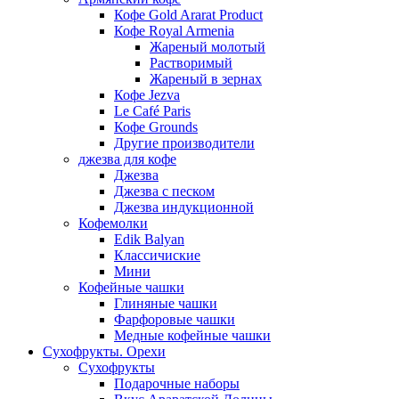
Кофе Gold Ararat Product
Кофе Royal Armenia
Жареный молотый
Растворимый
Жареный в зернах
Кофе Jezva
Le Café Paris
Кофе Grounds
Другие производители
джезва для кофе
Джезва
Джезва с песком
Джезва индукционной
Кофемолки
Edik Balyan
Классичиские
Мини
Кофейные чашки
Глиняные чашки
Фарфоровые чашки
Медные кофейные чашки
Сухофрукты. Орехи
Сухофрукты
Подарочные наборы