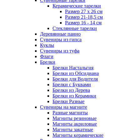
Сувенирные тарелки
Керамические тарелки
Размер 27 х 26 см
Размер 21-18,5 см
Размер 16 - 14 см
Стеклянные тарелки
Деревянные панно
Сувениры из гипса
Куклы
Сувениры из туфа
Флаги
Брелки
Брелки Настальгия
Брелки из Обсидиана
Брелки для Водителя
Брелки с Буквами
Брелки из Дерева
Брелки из Керамики
Брелки Разные
Сувениры на магните
Разные магниты
Магниты резиновые
Магниты акриловые
Магниты закатные
Магниты керамические