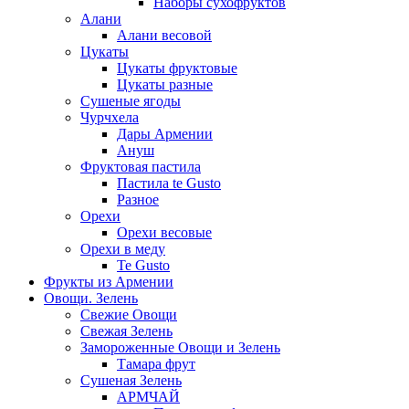
Наборы сухофруктов
Алани
Алани весовой
Цукаты
Цукаты фруктовые
Цукаты разные
Сушеные ягоды
Чурчхела
Дары Армении
Ануш
Фруктовая пастила
Пастила te Gusto
Разное
Орехи
Орехи весовые
Орехи в меду
Te Gusto
Фрукты из Армении
Овощи. Зелень
Свежие Овощи
Свежая Зелень
Замороженные Овощи и Зелень
Тамара фрут
Сушеная Зелень
АРМЧАЙ