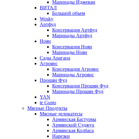
Маринады Иджеван
ВИТАЛ
Большой объем
Wosky
Артфуд
Консервация Артфуд
Маринады Артфуд
Ноян
Консервация Ноян
Маринады Ноян
Сады Арагаца
Агроянс
Консервация Агроянс
Маринады Агроянс
Прошян Фуд
Консервация Прошян Фуд
Маринады Прошян Фуд
YAN
te Gusto
Мясные Продукты
Мясные деликатесы
Армянская Бастурма
Армянский Суджух
Армянская Колбаса
Нарезки