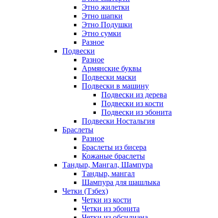
Этно жилетки
Этно шапки
Этно Подушки
Этно сумки
Разное
Подвески
Разное
Армянские буквы
Подвески маски
Подвески в машину
Подвески из дерева
Подвески из кости
Подвески из эбонита
Подвески Ностальгия
Браслеты
Разное
Браслеты из бисера
Кожаные браслеты
Тандыр, Мангал, Шампура
Тандыр, мангал
Шампура для шашлыка
Четки (Тзбех)
Четки из кости
Четки из эбонита
Четки из обсидиана