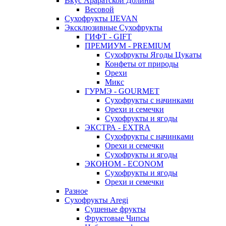
Вкус Араратской Долины
Весовой
Сухофрукты IJEVAN
Эксклюзивные Сухофрукты
ГИФТ - GIFT
ПРЕМИУМ - PREMIUM
Сухофрукты Ягоды Цукаты
Конфеты от природы
Орехи
Микс
ГУРМЭ - GOURMET
Сухофрукты с начинками
Орехи и семечки
Сухофрукты и ягоды
ЭКСТРА - EXTRA
Сухофрукты с начинками
Орехи и семечки
Сухофрукты и ягоды
ЭКОНОМ - ECONOM
Сухофрукты и ягоды
Орехи и семечки
Разное
Сухофрукты Aregi
Сушеные фрукты
Фруктовые Чипсы