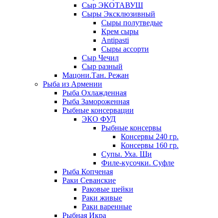
Сыр ЭКОТАВУШ
Сыры Эксклюзивный
Сыры полутведые
Крем сыры
Antipasti
Сыры ассорти
Сыр Чечил
Сыр разный
Мацони.Тан. Режан
Рыба из Армении
Рыба Охлажденная
Рыба Замороженная
Рыбные консервации
ЭКО ФУД
Рыбные консервы
Консервы 240 гр.
Консервы 160 гр.
Супы. Уха. Щи
Филе-кусочки. Суфле
Рыба Копченая
Раки Севанские
Раковые шейки
Раки живые
Раки варенные
Рыбная Икра