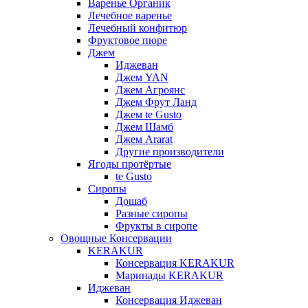
Варенье Органик
Лечебное варенье
Лечебный конфитюр
Фруктовое пюре
Джем
Иджеван
Джем YAN
Джем Агроянс
Джем Фрут Ланд
Джем te Gusto
Джем Шамб
Джем Ararat
Другие производители
Ягоды протёртые
te Gusto
Сиропы
Дошаб
Разные сиропы
Фрукты в сиропе
Овощные Консервации
KERAKUR
Консервация KERAKUR
Маринады KERAKUR
Иджеван
Консервация Иджеван