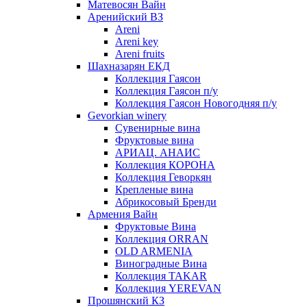
Матевосян Вайн
Аренийский ВЗ
Areni
Areni key
Areni fruits
Шахназарян ЕКД
Коллекция Гаясон
Коллекция Гаясон п/у
Коллекция Гаясон Новогодняя п/у
Gevorkian winery
Сувенирные вина
Фруктовые вина
АРИАЦ. АНАИС
Коллекция КОРОНА
Коллекция Геворкян
Крепленые вина
Абрикосовый Бренди
Армения Вайн
Фруктовые Вина
Коллекция ORRAN
OLD ARMENIA
Виноградные Вина
Коллекция TAKAR
Коллекция YEREVAN
Прошянский КЗ