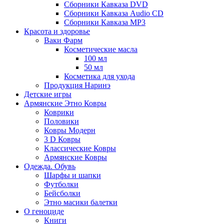
Сборники Кавказа DVD
Сборники Кавказа Audio CD
Сборники Кавказа MP3
Красота и здоровье
Ваки Фарм
Косметические масла
100 мл
50 мл
Косметика для ухода
Продукция Наринэ
Детские игры
Армянские Этно Ковры
Коврики
Половики
Ковры Модерн
3 D Ковры
Классические Ковры
Армянские Ковры
Одежда. Обувь
Шарфы и шапки
Футболки
Бейсболки
Этно масики балетки
О геноциде
Книги