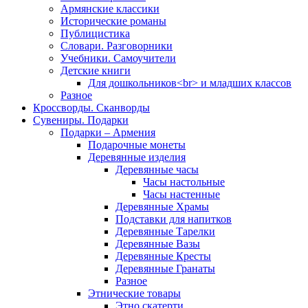
Армянские классики
Исторические романы
Публицистика
Словари. Разговорники
Учебники. Самоучители
Детские книги
Для дошкольников<br> и младших классов
Разное
Кроссворды. Сканворды
Сувениры. Подарки
Подарки – Армения
Подарочные монеты
Деревянные изделия
Деревянные часы
Часы настольные
Часы настенные
Деревянные Храмы
Подставки для напитков
Деревянные Тарелки
Деревянные Вазы
Деревянные Кресты
Деревянные Гранаты
Разное
Этнические товары
Этно скатерти