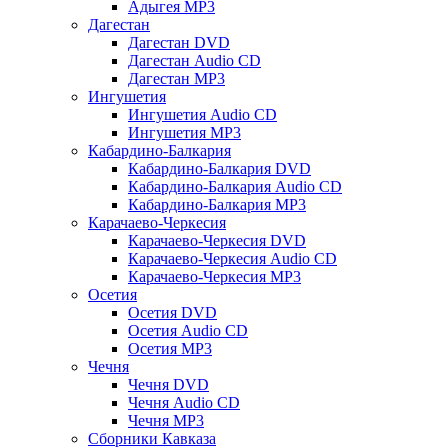
Адыгея MP3
Дагестан
Дагестан DVD
Дагестан Audio CD
Дагестан MP3
Ингушетия
Ингушетия Audio CD
Ингушетия MP3
Кабардино-Балкария
Кабардино-Балкария DVD
Кабардино-Балкария Audio CD
Кабардино-Балкария MP3
Карачаево-Черкесия
Карачаево-Черкесия DVD
Карачаево-Черкесия Audio CD
Карачаево-Черкесия MP3
Осетия
Осетия DVD
Осетия Audio CD
Осетия MP3
Чечня
Чечня DVD
Чечня Audio CD
Чечня MP3
Сборники Кавказа