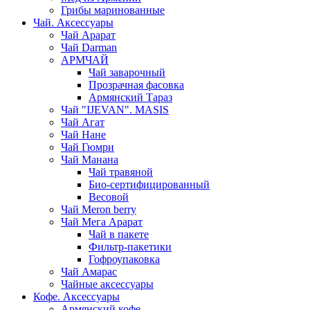
Грибы маринованные
Чай. Аксессуары
Чай Арарат
Чай Darman
АРМЧАЙ
Чай заварочный
Прозрачная фасовка
Армянский Тараз
Чай "IJEVAN". MASIS
Чай Агат
Чай Нане
Чай Гюмри
Чай Манана
Чай травяной
Био-сертифицированный
Весовой
Чай Meron berry
Чай Мега Арарат
Чай в пакете
Фильтр-пакетики
Гофроупаковка
Чай Амарас
Чайные аксессуары
Кофе. Аксессуары
Армянский кофе