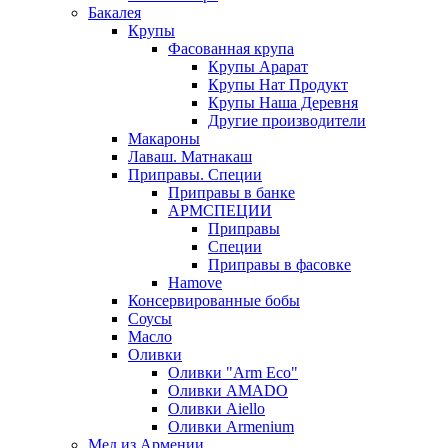
Бакалея
Крупы
Фасованная крупа
Крупы Арарат
Крупы Нат Продукт
Крупы Наша Деревня
Другие производители
Макароны
Лаваш. Матнакаш
Приправы. Специи
Приправы в банке
АРМСПЕЦИИ
Приправы
Специи
Приправы в фасовке
Hamove
Консервированные бобы
Соусы
Масло
Оливки
Оливки "Arm Eco"
Оливки AMADO
Оливки Aiello
Оливки Armenium
Мед из Армении