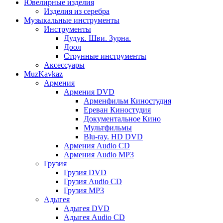
Ювелирные изделия
Изделия из серебра
Музыкальные инструменты
Инструменты
Дудук. Шви. Зурна.
Доол
Струнные инструменты
Аксессуары
MuzKavkaz
Армения
Армения DVD
Арменфильм Киностудия
Ереван Киностудия
Документальное Кино
Мультфильмы
Blu-ray. HD DVD
Армения Audio CD
Армения Audio MP3
Грузия
Грузия DVD
Грузия Audio CD
Грузия MP3
Адыгея
Адыгея DVD
Адыгея Audio CD