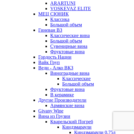
ARARTUNI
VOSKEVAZ ELITE
МЕЦ СЮНИК
Классика
Большой объем
Гиневан ВЗ
Классические вина
Большой объем
Сувенирные вина
Фруктовые вина
Гордость Нации
Вайк Груп
Веди - Алко ВКЗ
Виноградные вина
Классические
Большой объем
Фруктовые вина
В керамике
Другие Производители
Армянские вина
Givany Wine
Вина из Грузии
Кварельский Погреб
Киндзмараули
Киндзмараули 0,75л