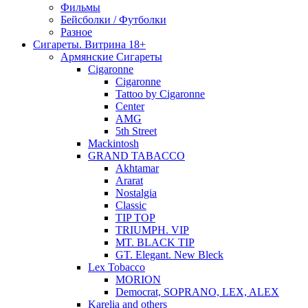
Фильмы
Бейсболки / Футболки
Разное
Сигареты. Витрина 18+
Армянские Сигареты
Cigaronne
Cigaronne
Tattoo by Cigaronne
Center
AMG
5th Street
Mackintosh
GRAND TABACCO
Akhtamar
Ararat
Nostalgia
Classic
TIP TOP
TRIUMPH. VIP
MT. BLACK TIP
GT. Elegant. New Bleck
Lex Tobacco
MORION
Democrat, SOPRANO, LEX, ALEX
Karelia and others