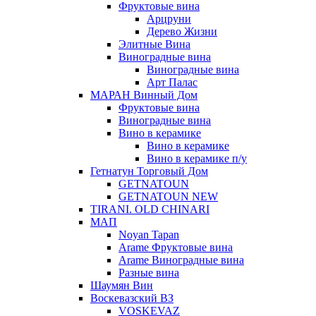
Фруктовые вина
Арцруни
Дерево Жизни
Элитные Вина
Виноградные вина
Виноградные вина
Арт Палас
МАРАН Винный Дом
Фруктовые вина
Виноградные вина
Вино в керамике
Вино в керамике
Вино в керамике п/у
Гетнатун Торговый Дом
GETNATOUN
GETNATOUN NEW
TIRANI. OLD CHINARI
МАП
Noyan Tapan
Arame Фруктовые вина
Arame Виноградные вина
Разные вина
Шаумян Вин
Воскевазский ВЗ
VOSKEVAZ