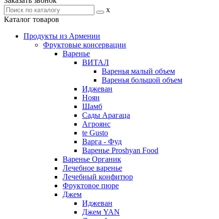
Заказать звонок
x
Каталог товаров
Продукты из Армении
Фруктовые консервации
Варенье
ВИТАЛ
Варенья малый объем
Варенья большой объем
Иджеван
Ноян
Шамб
Сады Арагаца
Агроянс
te Gusto
Варга - Фуд
Варенье Proshyan Food
Варенье Органик
Лечебное варенье
Лечебный конфитюр
Фруктовое пюре
Джем
Иджеван
Джем YAN