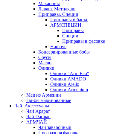
Макароны
Лаваш. Матнакаш
Приправы. Специи
Приправы в банке
АРМСПЕЦИИ
Приправы
Специи
Приправы в фасовке
Hamove
Консервированные бобы
Соусы
Масло
Оливки
Оливки "Arm Eco"
Оливки AMADO
Оливки Aiello
Оливки Armenium
Мед из Армении
Грибы маринованные
Чай. Аксессуары
Чай Арарат
Чай Darman
АРМЧАЙ
Чай заварочный
Прозрачная фасовка