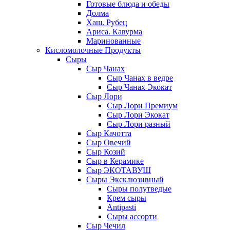
Готовые блюда и обеды
Долма
Хаш. Рубец
Ариса. Кавурма
Маринованные
Кисломолочные Продукты
Сыры
Сыр Чанах
Сыр Чанах в ведре
Сыр Чанах Экокат
Сыр Лори
Сыр Лори Премиум
Сыр Лори Экокат
Сыр Лори разный
Сыр Качотта
Сыр Овечий
Сыр Козий
Сыр в Керамике
Сыр ЭКОТАВУШ
Сыры Эксклюзивный
Сыры полутведые
Крем сыры
Antipasti
Сыры ассорти
Сыр Чечил