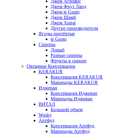
Джем Агроянс
Джем Фрут Ланд
Джем te Gusto
Джем Шамб
Джем Ararat
Другие производители
Ягоды протёртые
te Gusto
Сиропы
Дошаб
Разные сиропы
Фрукты в сиропе
Овощные Консервации
KERAKUR
Консервация KERAKUR
Маринады KERAKUR
Иджеван
Консервация Иджеван
Маринады Иджеван
ВИТАЛ
Большой объем
Wosky
Артфуд
Консервация Артфуд
Маринады Артфуд