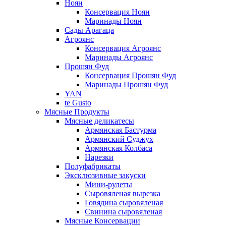
Ноян
Консервация Ноян
Маринады Ноян
Сады Арагаца
Агроянс
Консервация Агроянс
Маринады Агроянс
Прошян Фуд
Консервация Прошян Фуд
Маринады Прошян Фуд
YAN
te Gusto
Мясные Продукты
Мясные деликатесы
Армянская Бастурма
Армянский Суджух
Армянская Колбаса
Нарезки
Полуфабрикаты
Эксклюзивные закуски
Мини-рулеты
Сыровяленая вырезка
Говядина сыровяленая
Свинина сыровяленая
Мясные Консервации