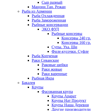
Сыр разный
Мацони.Тан. Режан
Рыба из Армении
Рыба Охлажденная
Рыба Замороженная
Рыбные консервации
ЭКО ФУД
Рыбные консервы
Консервы 240 гр.
Консервы 160 гр.
Супы. Уха. Щи
Филе-кусочки. Суфле
Рыба Копченая
Раки Севанские
Раковые шейки
Раки живые
Раки варенные
Рыбная Икра
Бакалея
Крупы
Фасованная крупа
Крупы Арарат
Крупы Нат Продукт
Крупы Наша Деревня
Другие производители