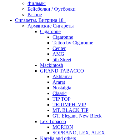
Фильмы
Бейсболки / Футболки
Разное
Сигареты. Витрина 18+
Армянские Сигареты
Cigaronne
Cigaronne
Tattoo by Cigaronne
Center
AMG
5th Street
Mackintosh
GRAND TABACCO
Akhtamar
Ararat
Nostalgia
Classic
TIP TOP
TRIUMPH. VIP
MT. BLACK TIP
GT. Elegant. New Bleck
Lex Tobacco
MORION
SOPRANO, LEX, ALEX
Karelia and others