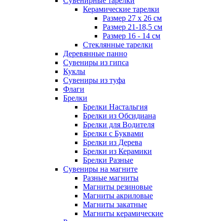
Сувенирные тарелки
Керамические тарелки
Размер 27 х 26 см
Размер 21-18,5 см
Размер 16 - 14 см
Стеклянные тарелки
Деревянные панно
Сувениры из гипса
Куклы
Сувениры из туфа
Флаги
Брелки
Брелки Настальгия
Брелки из Обсидиана
Брелки для Водителя
Брелки с Буквами
Брелки из Дерева
Брелки из Керамики
Брелки Разные
Сувениры на магните
Разные магниты
Магниты резиновые
Магниты акриловые
Магниты закатные
Магниты керамические