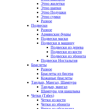
Этно жилетки
Этно шапки
Этно Подушки
Этно сумки
Разное
Подвески
Разное
Армянские буквы
Подвески маски
Подвески в машину
Подвески из дерева
Подвески из кости
Подвески из эбонита
Подвески Ностальгия
Браслеты
Разное
Браслеты из бисера
Кожаные браслеты
Тандыр, Мангал, Шампура
Тандыр, мангал
Шампура для шашлыка
Четки (Тзбех)
Четки из кости
Четки из эбонита
Четки из обсидиана