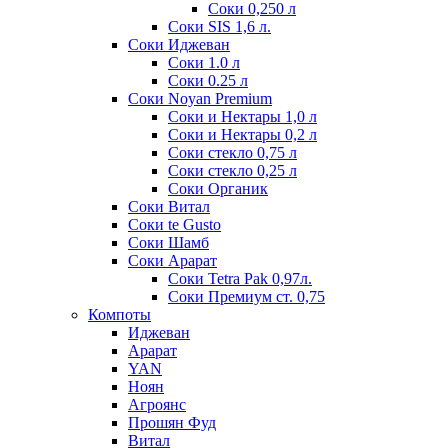
Соки 0,250 л
Соки SIS 1,6 л.
Соки Иджеван
Соки 1.0 л
Соки 0.25 л
Соки Noyan Premium
Соки и Нектары 1,0 л
Соки и Нектары 0,2 л
Соки стекло 0,75 л
Соки стекло 0,25 л
Соки Органик
Соки Витал
Соки te Gusto
Соки Шамб
Соки Арарат
Соки Tetra Pak 0,97л.
Соки Премиум ст. 0,75
Компоты
Иджеван
Арарат
YAN
Ноян
Агроянс
Прошян Фуд
Витал