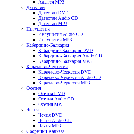
Адыгея MP3
Дагестан
Дагестан DVD
Дагестан Audio CD
Дагестан MP3
Ингушетия
Ингушетия Audio CD
Ингушетия MP3
Кабардино-Балкария
Кабардино-Балкария DVD
Кабардино-Балкария Audio CD
Кабардино-Балкария MP3
Карачаево-Черкесия
Карачаево-Черкесия DVD
Карачаево-Черкесия Audio CD
Карачаево-Черкесия MP3
Осетия
Осетия DVD
Осетия Audio CD
Осетия MP3
Чечня
Чечня DVD
Чечня Audio CD
Чечня MP3
Сборники Кавказа