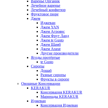
Варенье Органик
Лечебное варенье
Лечебный конфитюр
Фруктовое пюре
Джем
Иджеван
Джем YAN
Джем Агроянс
Джем Фрут Ланд
Джем te Gusto
Джем Шамб
Джем Ararat
Другие производители
Ягоды протёртые
te Gusto
Сиропы
Дошаб
Разные сиропы
Фрукты в сиропе
Овощные Консервации
KERAKUR
Консервация KERAKUR
Маринады KERAKUR
Иджеван
Консервация Иджеван