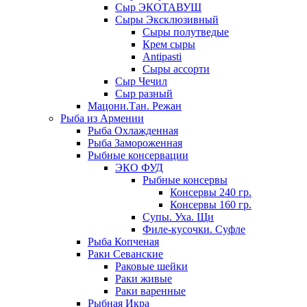
Сыр ЭКОТАВУШ
Сыры Эксклюзивный
Сыры полутведые
Крем сыры
Antipasti
Сыры ассорти
Сыр Чечил
Сыр разный
Мацони.Тан. Режан
Рыба из Армении
Рыба Охлажденная
Рыба Замороженная
Рыбные консервации
ЭКО ФУД
Рыбные консервы
Консервы 240 гр.
Консервы 160 гр.
Супы. Уха. Щи
Филе-кусочки. Суфле
Рыба Копченая
Раки Севанские
Раковые шейки
Раки живые
Раки варенные
Рыбная Икра