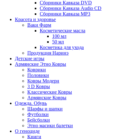
Сборники Кавказа DVD
Сборники Кавказа Audio CD
Сборники Кавказа MP3
Красота и здоровье
Ваки Фарм
Косметические масла
100 мл
50 мл
Косметика для ухода
Продукция Наринэ
Детские игры
Армянские Этно Ковры
Коврики
Половики
Ковры Модерн
3 D Ковры
Классические Ковры
Армянские Ковры
Одежда. Обувь
Шарфы и шапки
Футболки
Бейсболки
Этно масики балетки
О геноциде
Книги