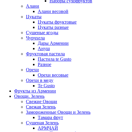
Наборы сухофруктов
Алани
Алани весовой
Цукаты
Цукаты фруктовые
Цукаты разные
Сушеные ягоды
Чурчхела
Дары Армении
Ануш
Фруктовая пастила
Пастила te Gusto
Разное
Орехи
Орехи весовые
Орехи в меду
Te Gusto
Фрукты из Армении
Овощи. Зелень
Свежие Овощи
Свежая Зелень
Замороженные Овощи и Зелень
Тамара фрут
Сушеная Зелень
АРМЧАЙ