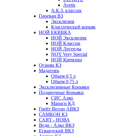
Avetis
А.К.З. классик
Гиневан ВЗ
Эксклюзив
Классический коньяк
НОЙ ЕКВВКА
НОЙ Эксклюзив
НОЙ Классик
НОЙ Легенды
NOY Very Speсial
НОЙ Кремлин
Оганян КЗ
Мадатовъ
Объем 0,5 л
Объем 0,75 л
Эксклюзивные Коньяки
Подарочные Коньяки
СИС Алко
Мараси КД
Грейт Велли АВКЗ
САМКОН КЗ
САЯТ - НОВА
Веди - Алко ВКЗ
Егвардский ВКЗ