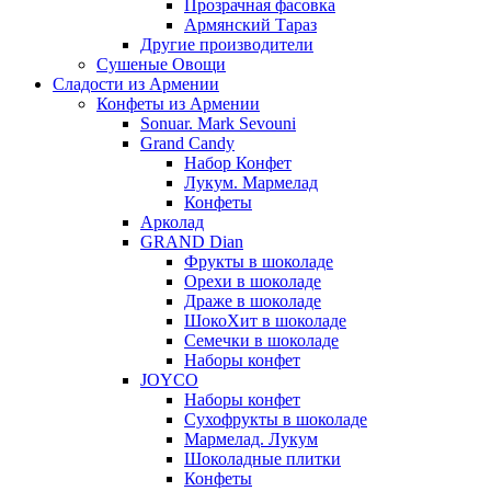
Прозрачная фасовка
Армянский Тараз
Другие производители
Сушеные Овощи
Сладости из Армении
Конфеты из Армении
Sonuar. Mark Sevouni
Grand Candy
Набор Конфет
Лукум. Мармелад
Конфеты
Арколад
GRAND Dian
Фрукты в шоколаде
Орехи в шоколаде
Драже в шоколаде
ШокоХит в шоколаде
Семечки в шоколаде
Наборы конфет
JOYCO
Наборы конфет
Сухофрукты в шоколаде
Мармелад. Лукум
Шоколадные плитки
Конфеты