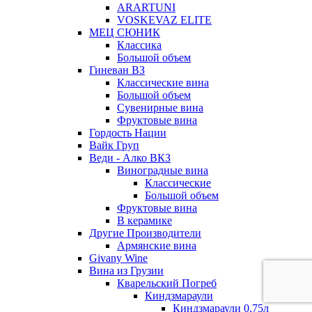
ARARTUNI
VOSKEVAZ ELITE
МЕЦ СЮНИК
Классика
Большой объем
Гиневан ВЗ
Классические вина
Большой объем
Сувенирные вина
Фруктовые вина
Гордость Нации
Вайк Груп
Веди - Алко ВКЗ
Виноградные вина
Классические
Большой объем
Фруктовые вина
В керамике
Другие Производители
Армянские вина
Givany Wine
Вина из Грузии
Кварельский Погреб
Киндзмараули
Киндзмараули 0,75л