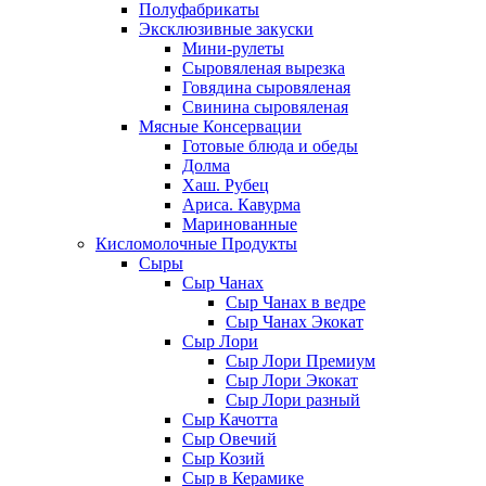
Полуфабрикаты
Эксклюзивные закуски
Мини-рулеты
Сыровяленая вырезка
Говядина сыровяленая
Свинина сыровяленая
Мясные Консервации
Готовые блюда и обеды
Долма
Хаш. Рубец
Ариса. Кавурма
Маринованные
Кисломолочные Продукты
Сыры
Сыр Чанах
Сыр Чанах в ведре
Сыр Чанах Экокат
Сыр Лори
Сыр Лори Премиум
Сыр Лори Экокат
Сыр Лори разный
Сыр Качотта
Сыр Овечий
Сыр Козий
Сыр в Керамике