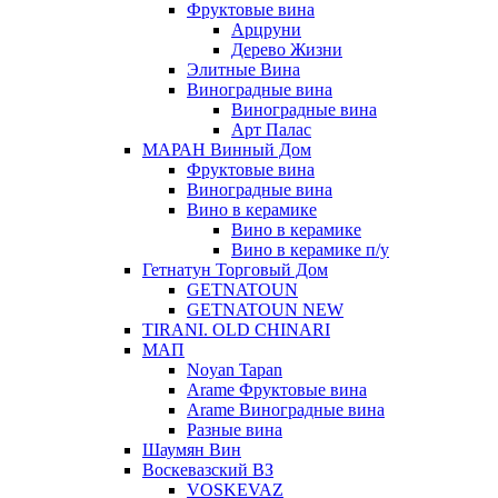
Фруктовые вина
Арцруни
Дерево Жизни
Элитные Вина
Виноградные вина
Виноградные вина
Арт Палас
МАРАН Винный Дом
Фруктовые вина
Виноградные вина
Вино в керамике
Вино в керамике
Вино в керамике п/у
Гетнатун Торговый Дом
GETNATOUN
GETNATOUN NEW
TIRANI. OLD CHINARI
МАП
Noyan Tapan
Arame Фруктовые вина
Arame Виноградные вина
Разные вина
Шаумян Вин
Воскевазский ВЗ
VOSKEVAZ