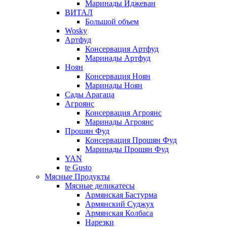
Маринады Иджеван
ВИТАЛ
Большой объем
Wosky
Артфуд
Консервация Артфуд
Маринады Артфуд
Ноян
Консервация Ноян
Маринады Ноян
Сады Арагаца
Агроянс
Консервация Агроянс
Маринады Агроянс
Прошян Фуд
Консервация Прошян Фуд
Маринады Прошян Фуд
YAN
te Gusto
Мясные Продукты
Мясные деликатесы
Армянская Бастурма
Армянский Суджух
Армянская Колбаса
Нарезки