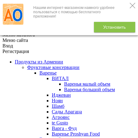
Нашим интернет-магазином намного удобнее
+7 (495) 646-888-1
пользоваться с помощью бесплатного
приложения!
В корзине
0
товаров
Установить
x
Меню каталога
Меню сайта
Вход
Регистрация
Продукты из Армении
Фруктовые консервации
Варенье
ВИТАЛ
Варенья малый объем
Варенья большой объем
Иджеван
Ноян
Шамб
Сады Арагаца
Агроянс
te Gusto
Варга - Фуд
Варенье Proshyan Food