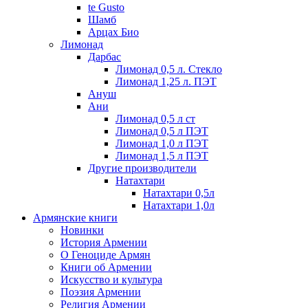
te Gusto
Шамб
Арцах Био
Лимонад
Дарбас
Лимонад 0,5 л. Стекло
Лимонад 1,25 л. ПЭТ
Ануш
Ани
Лимонад 0,5 л ст
Лимонад 0,5 л ПЭТ
Лимонад 1,0 л ПЭТ
Лимонад 1,5 л ПЭТ
Другие производители
Натахтари
Натахтари 0,5л
Натахтари 1,0л
Армянские книги
Новинки
История Армении
О Геноциде Армян
Книги об Армении
Иcкусство и культура
Поэзия Армении
Религия Армении