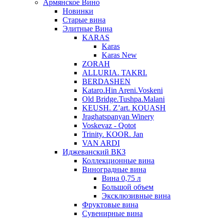
Армянское Вино
Новинки
Старые вина
Элитные Вина
KARAS
Karas
Karas New
ZORAH
ALLURIA. TAKRI.
BERDASHEN
Kataro.Hin Areni.Voskeni
Old Bridge.Tushpa.Malani
KEUSH. Z’art. KOUASH
Jraghatspanyan Winery
Voskevaz - Qotot
Trinity. KOOR. Jan
VAN ARDI
Иджеванский ВКЗ
Коллекционные вина
Виноградные вина
Вина 0,75 л
Большой объем
Эксклюзивные вина
Фруктовые вина
Cувенирные вина