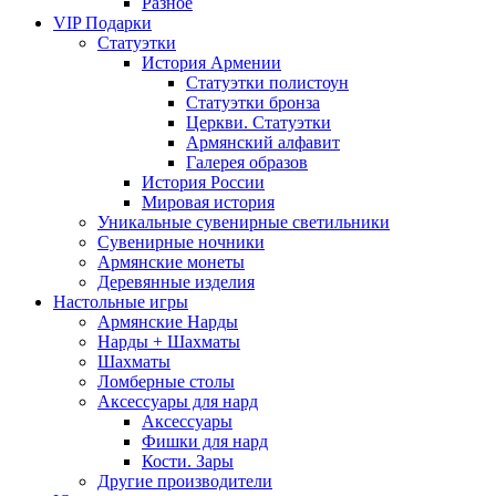
Разное
VIP Подарки
Статуэтки
История Армении
Статуэтки полистоун
Статуэтки бронза
Церкви. Статуэтки
Армянский алфавит
Галерея образов
История России
Мировая история
Уникальные сувенирные светильники
Сувенирные ночники
Армянские монеты
Деревянные изделия
Настольные игры
Армянские Нарды
Нарды + Шахматы
Шахматы
Ломберные столы
Аксессуары для нард
Аксессуары
Фишки для нард
Кости. Зары
Другие производители