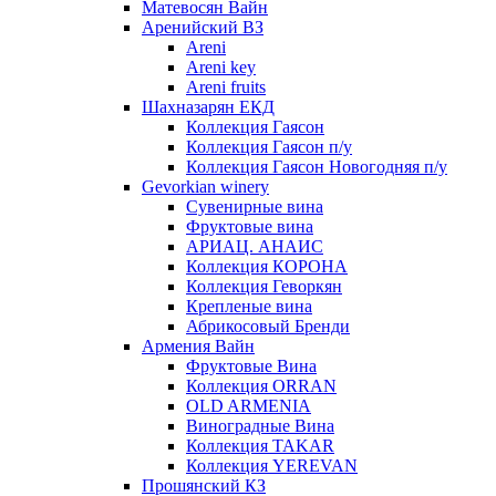
Матевосян Вайн
Аренийский ВЗ
Areni
Areni key
Areni fruits
Шахназарян ЕКД
Коллекция Гаясон
Коллекция Гаясон п/у
Коллекция Гаясон Новогодняя п/у
Gevorkian winery
Сувенирные вина
Фруктовые вина
АРИАЦ. АНАИС
Коллекция КОРОНА
Коллекция Геворкян
Крепленые вина
Абрикосовый Бренди
Армения Вайн
Фруктовые Вина
Коллекция ORRAN
OLD ARMENIA
Виноградные Вина
Коллекция TAKAR
Коллекция YEREVAN
Прошянский КЗ