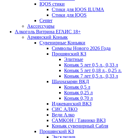
IQOS стики
Стики для IQOS ILUMA
Стики для IQOS
Сenter
Акссессуары
Алкоголь Витрина ЕГАИС 18+
Армянский Коньяк
Сувенирные Коньяки
Символы Нового 2026 Года
Прошянский КЗ
Элитные
Коньяк 5 лет 0,5 л., 0,33 л
Коньяк 5 лет 0,18 л., 0,25 л.
Коньяк 7 лет 0,5 л., 0,33 л
Шахназарян ВКД
Коньяк 0,5 л
Коньяк 0,25 л
Коньяк 0,70 л
Иджеванский ВКЗ
СИС АЛКО
Веди Алко
САМКОН / Тавинко ВКЗ
Коньяк сувенирный Сабля
Прошянский КЗ
Эксклюзив