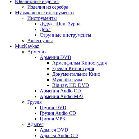
Ювелирные изделия
Изделия из серебра
Музыкальные инструменты
Инструменты
Дудук. Шви. Зурна.
Доол
Струнные инструменты
Аксессуары
MuzKavkaz
Армения
Армения DVD
Арменфильм Киностудия
Ереван Киностудия
Документальное Кино
Мультфильмы
Blu-ray. HD DVD
Армения Audio CD
Армения Audio MP3
Грузия
Грузия DVD
Грузия Audio CD
Грузия MP3
Адыгея
Адыгея DVD
Адыгея Audio CD