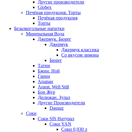
Другие производители
Globex
Печёная продукция. Торты
Печёная продукция
Торты
Безалкогольные напитки
Минеральная Вода
Джермук. Бюрег
Джермук
Джермук классика
Со вкусом лимона
Бюрег
Татни
Бжни. Ной
Гарни
Апаран
Ararat. Well Still
Бон Жур
Дилижан. Зулал
Другие Производители
Dausuz
Соки
Соки SIS Натурал
Соки YAN
Соки 0,930 л