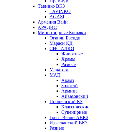
Премиум
Тавинко ВКЗ
TAVINKO
AGASI
Армения Вайн
АРАДИС
Миниатюрные Коньяки
Оганян Бренди
Мараси КД
СИС АЛКО
Животные
Храмы
Разные
Мадатовъ
МАП
Арамэ
Золотой
Армина
Айвазовский
Прошянский КЗ
Классические
Сувенирные
Грейт Велли АВКЗ
Иджеванский ВКЗ
Разные