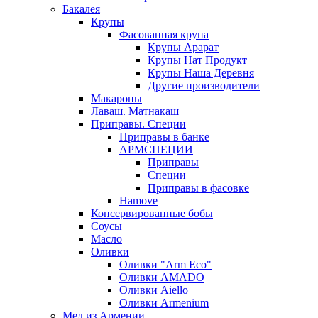
Бакалея
Крупы
Фасованная крупа
Крупы Арарат
Крупы Нат Продукт
Крупы Наша Деревня
Другие производители
Макароны
Лаваш. Матнакаш
Приправы. Специи
Приправы в банке
АРМСПЕЦИИ
Приправы
Специи
Приправы в фасовке
Hamove
Консервированные бобы
Соусы
Масло
Оливки
Оливки "Arm Eco"
Оливки AMADO
Оливки Aiello
Оливки Armenium
Мед из Армении