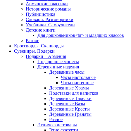
Армянские классики
Исторические романы
Публицистика
Словари. Разговорники
Учебники. Самоучители
Детские книги
Для дошкольников<br> и младших классов
Разное
Кроссворды. Сканворды
Сувениры. Подарки
Подарки – Армения
Подарочные монеты
Деревянные изделия
Деревянные часы
Часы настольные
Часы настенные
Деревянные Храмы
Подставки для напитков
Деревянные Тарелки
Деревянные Вазы
Деревянные Кресты
Деревянные Гранаты
Разное
Этнические товары
Этно скатерти