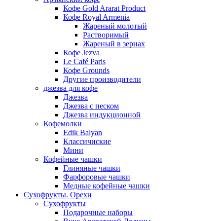
Кофе Gold Ararat Product
Кофе Royal Armenia
Жареный молотый
Растворимый
Жареный в зернах
Кофе Jezva
Le Café Paris
Кофе Grounds
Другие производители
джезва для кофе
Джезва
Джезва с песком
Джезва индукционной
Кофемолки
Edik Balyan
Классичиские
Мини
Кофейные чашки
Глиняные чашки
Фарфоровые чашки
Медные кофейные чашки
Сухофрукты. Орехи
Сухофрукты
Подарочные наборы