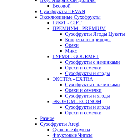
Вкус Араратской Долины
Весовой
Сухофрукты IJEVAN
Эксклюзивные Сухофрукты
ГИФТ - GIFT
ПРЕМИУМ - PREMIUM
Сухофрукты Ягоды Цукаты
Конфеты от природы
Орехи
Микс
ГУРМЭ - GOURMET
Сухофрукты с начинками
Орехи и семечки
Сухофрукты и ягоды
ЭКСТРА - EXTRA
Сухофрукты с начинками
Орехи и семечки
Сухофрукты и ягоды
ЭКОНОМ - ECONOM
Сухофрукты и ягоды
Орехи и семечки
Разное
Сухофрукты Aregi
Сушеные фрукты
Фруктовые Чипсы