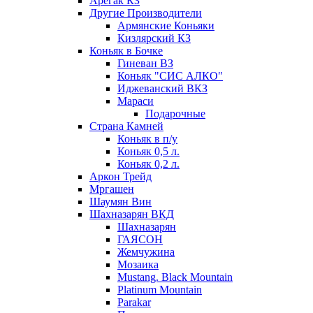
Арегак КЗ
Другие Производители
Армянские Коньяки
Кизлярский КЗ
Коньяк в Бочке
Гиневан ВЗ
Коньяк "СИС АЛКО"
Иджеванский ВКЗ
Мараси
Подарочные
Страна Камней
Коньяк в п/у
Коньяк 0,5 л.
Коньяк 0,2 л.
Аркон Трейд
Мргашен
Шаумян Вин
Шахназарян ВКД
Шахназарян
ГАЯСОН
Жемчужина
Мозаика
Mustang. Black Mountain
Platinum Mountain
Parakar