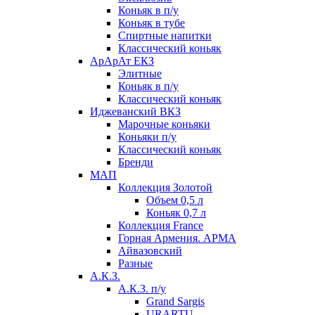
Коньяк в п/у
Коньяк в тубе
Спиртные напитки
Классический коньяк
АрАрАт ЕКЗ
Элитные
Коньяк в п/у
Классический коньяк
Иджеванский ВКЗ
Марочные коньяки
Коньяки п/у
Классический коньяк
Бренди
МАП
Коллекция Золотой
Объем 0,5 л
Коньяк 0,7 л
Коллекция France
Горная Армения. АРМА
Айвазовский
Разные
А.К.З.
А.К.З. п/у
Grand Sargis
URARTU