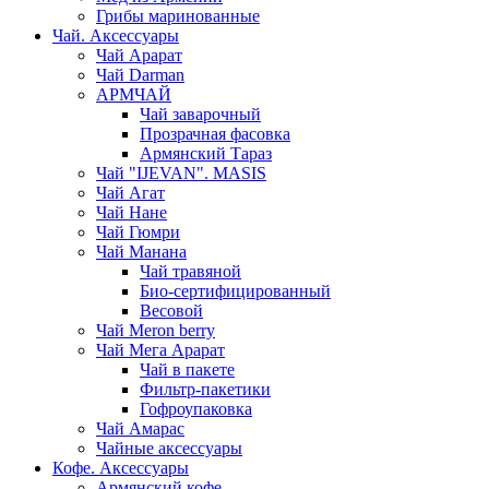
Грибы маринованные
Чай. Аксессуары
Чай Арарат
Чай Darman
АРМЧАЙ
Чай заварочный
Прозрачная фасовка
Армянский Тараз
Чай "IJEVAN". MASIS
Чай Агат
Чай Нане
Чай Гюмри
Чай Манана
Чай травяной
Био-сертифицированный
Весовой
Чай Meron berry
Чай Мега Арарат
Чай в пакете
Фильтр-пакетики
Гофроупаковка
Чай Амарас
Чайные аксессуары
Кофе. Аксессуары
Армянский кофе