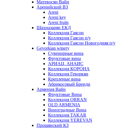
Матевосян Вайн
Аренийский ВЗ
Areni
Areni key
Areni fruits
Шахназарян ЕКД
Коллекция Гаясон
Коллекция Гаясон п/у
Коллекция Гаясон Новогодняя п/у
Gevorkian winery
Сувенирные вина
Фруктовые вина
АРИАЦ. АНАИС
Коллекция КОРОНА
Коллекция Геворкян
Крепленые вина
Абрикосовый Бренди
Армения Вайн
Фруктовые Вина
Коллекция ORRAN
OLD ARMENIA
Виноградные Вина
Коллекция TAKAR
Коллекция YEREVAN
Прошянский КЗ