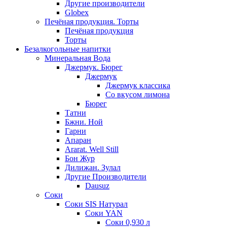
Другие производители
Globex
Печёная продукция. Торты
Печёная продукция
Торты
Безалкогольные напитки
Минеральная Вода
Джермук. Бюрег
Джермук
Джермук классика
Со вкусом лимона
Бюрег
Татни
Бжни. Ной
Гарни
Апаран
Ararat. Well Still
Бон Жур
Дилижан. Зулал
Другие Производители
Dausuz
Соки
Соки SIS Натурал
Соки YAN
Соки 0,930 л