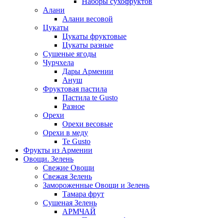
Наборы сухофруктов
Алани
Алани весовой
Цукаты
Цукаты фруктовые
Цукаты разные
Сушеные ягоды
Чурчхела
Дары Армении
Ануш
Фруктовая пастила
Пастила te Gusto
Разное
Орехи
Орехи весовые
Орехи в меду
Te Gusto
Фрукты из Армении
Овощи. Зелень
Свежие Овощи
Свежая Зелень
Замороженные Овощи и Зелень
Тамара фрут
Сушеная Зелень
АРМЧАЙ