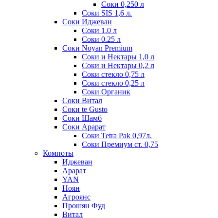
Соки 0,250 л
Соки SIS 1,6 л.
Соки Иджеван
Соки 1.0 л
Соки 0.25 л
Соки Noyan Premium
Соки и Нектары 1,0 л
Соки и Нектары 0,2 л
Соки стекло 0,75 л
Соки стекло 0,25 л
Соки Органик
Соки Витал
Соки te Gusto
Соки Шамб
Соки Арарат
Соки Tetra Pak 0,97л.
Соки Премиум ст. 0,75
Компоты
Иджеван
Арарат
YAN
Ноян
Агроянс
Прошян Фуд
Витал