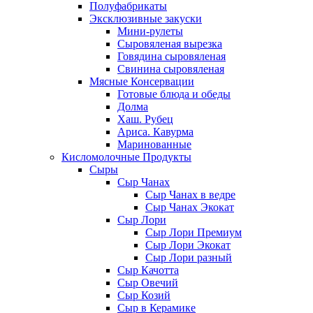
Полуфабрикаты
Эксклюзивные закуски
Мини-рулеты
Сыровяленая вырезка
Говядина сыровяленая
Свинина сыровяленая
Мясные Консервации
Готовые блюда и обеды
Долма
Хаш. Рубец
Ариса. Кавурма
Маринованные
Кисломолочные Продукты
Сыры
Сыр Чанах
Сыр Чанах в ведре
Сыр Чанах Экокат
Сыр Лори
Сыр Лори Премиум
Сыр Лори Экокат
Сыр Лори разный
Сыр Качотта
Сыр Овечий
Сыр Козий
Сыр в Керамике