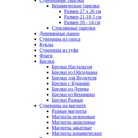
Сувенирные тарелки
Керамические тарелки
Размер 27 х 26 см
Размер 21-18,5 см
Размер 16 - 14 см
Стеклянные тарелки
Деревянные панно
Сувениры из гипса
Куклы
Сувениры из туфа
Флаги
Брелки
Брелки Настальгия
Брелки из Обсидиана
Брелки для Водителя
Брелки с Буквами
Брелки из Дерева
Брелки из Керамики
Брелки Разные
Сувениры на магните
Разные магниты
Магниты резиновые
Магниты акриловые
Магниты закатные
Магниты керамические