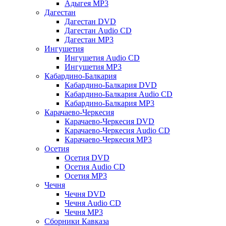
Адыгея MP3
Дагестан
Дагестан DVD
Дагестан Audio CD
Дагестан MP3
Ингушетия
Ингушетия Audio CD
Ингушетия MP3
Кабардино-Балкария
Кабардино-Балкария DVD
Кабардино-Балкария Audio CD
Кабардино-Балкария MP3
Карачаево-Черкесия
Карачаево-Черкесия DVD
Карачаево-Черкесия Audio CD
Карачаево-Черкесия MP3
Осетия
Осетия DVD
Осетия Audio CD
Осетия MP3
Чечня
Чечня DVD
Чечня Audio CD
Чечня MP3
Сборники Кавказа