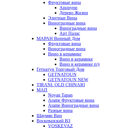
Фруктовые вина
Арцруни
Дерево Жизни
Элитные Вина
Виноградные вина
Виноградные вина
Арт Палас
МАРАН Винный Дом
Фруктовые вина
Виноградные вина
Вино в керамике
Вино в керамике
Вино в керамике п/у
Гетнатун Торговый Дом
GETNATOUN
GETNATOUN NEW
TIRANI. OLD CHINARI
МАП
Noyan Tapan
Arame Фруктовые вина
Arame Виноградные вина
Разные вина
Шаумян Вин
Воскевазский ВЗ
VOSKEVAZ