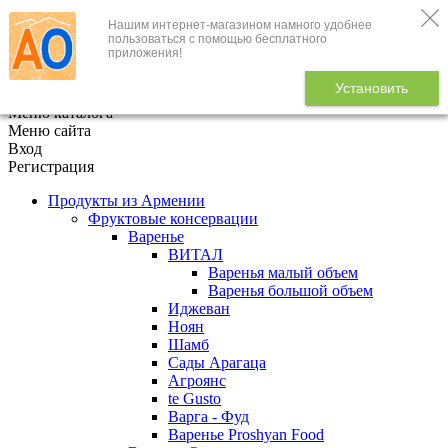
Нашим интернет-магазином намного удобнее
+7 (495) 646-888-1
пользоваться с помощью бесплатного
приложения!
В корзине
0
товаров
Установить
x
Меню каталога
Меню сайта
Вход
Регистрация
Продукты из Армении
Фруктовые консервации
Варенье
ВИТАЛ
Варенья малый объем
Варенья большой объем
Иджеван
Ноян
Шамб
Сады Арагаца
Агроянс
te Gusto
Варга - Фуд
Варенье Proshyan Food