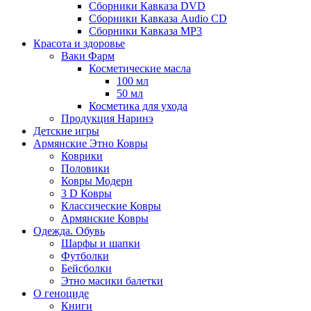
Сборники Кавказа DVD
Сборники Кавказа Audio CD
Сборники Кавказа MP3
Красота и здоровье
Ваки Фарм
Косметические масла
100 мл
50 мл
Косметика для ухода
Продукция Наринэ
Детские игры
Армянские Этно Ковры
Коврики
Половики
Ковры Модерн
3 D Ковры
Классические Ковры
Армянские Ковры
Одежда. Обувь
Шарфы и шапки
Футболки
Бейсболки
Этно масики балетки
О геноциде
Книги