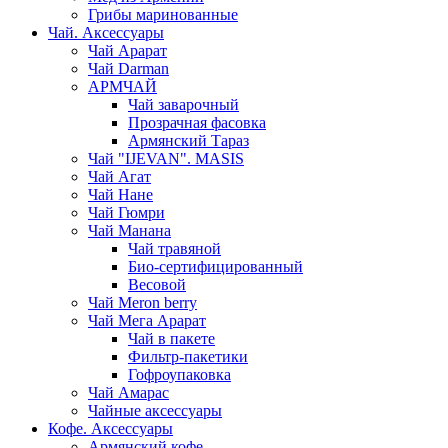
Грибы маринованные
Чай. Аксессуары
Чай Арарат
Чай Darman
АРМЧАЙ
Чай заварочный
Прозрачная фасовка
Армянский Тараз
Чай "IJEVAN". MASIS
Чай Агат
Чай Нане
Чай Гюмри
Чай Манана
Чай травяной
Био-сертифицированный
Весовой
Чай Meron berry
Чай Мега Арарат
Чай в пакете
Фильтр-пакетики
Гофроупаковка
Чай Амарас
Чайные аксессуары
Кофе. Аксессуары
Армянский кофе