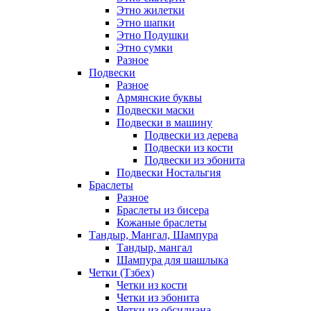
Этно жилетки
Этно шапки
Этно Подушки
Этно сумки
Разное
Подвески
Разное
Армянские буквы
Подвески маски
Подвески в машину
Подвески из дерева
Подвески из кости
Подвески из эбонита
Подвески Ностальгия
Браслеты
Разное
Браслеты из бисера
Кожаные браслеты
Тандыр, Мангал, Шампура
Тандыр, мангал
Шампура для шашлыка
Четки (Тзбех)
Четки из кости
Четки из эбонита
Четки из обсидиана