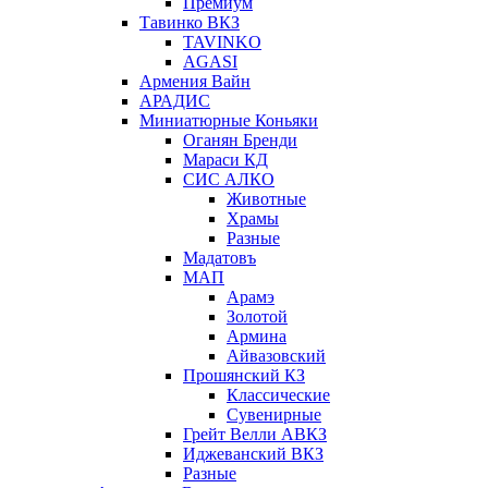
Премиум
Тавинко ВКЗ
TAVINKO
AGASI
Армения Вайн
АРАДИС
Миниатюрные Коньяки
Оганян Бренди
Мараси КД
СИС АЛКО
Животные
Храмы
Разные
Мадатовъ
МАП
Арамэ
Золотой
Армина
Айвазовский
Прошянский КЗ
Классические
Сувенирные
Грейт Велли АВКЗ
Иджеванский ВКЗ
Разные