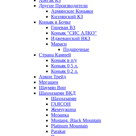
Арегак КЗ
Другие Производители
Армянские Коньяки
Кизлярский КЗ
Коньяк в Бочке
Гиневан ВЗ
Коньяк "СИС АЛКО"
Иджеванский ВКЗ
Мараси
Подарочные
Страна Камней
Коньяк в п/у
Коньяк 0,5 л.
Коньяк 0,2 л.
Аркон Трейд
Мргашен
Шаумян Вин
Шахназарян ВКД
Шахназарян
ГАЯСОН
Жемчужина
Мозаика
Mustang. Black Mountain
Platinum Mountain
Parakar