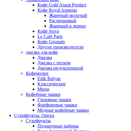
Кофе Gold Ararat Product
Кофе Royal Armenia
Жареный молотый
Растворимый
Жареный в зернах
Кофе Jezva
Le Café Paris
Кофе Grounds
Другие производители
джезва для кофе
Джезва
Джезва с песком
Джезва индукционной
Кофемолки
Edik Balyan
Классичиские
Мини
Кофейные чашки
Глиняные чашки
Фарфоровые чашки
Медные кофейные чашки
Сухофрукты. Орехи
Сухофрукты
Подарочные наборы