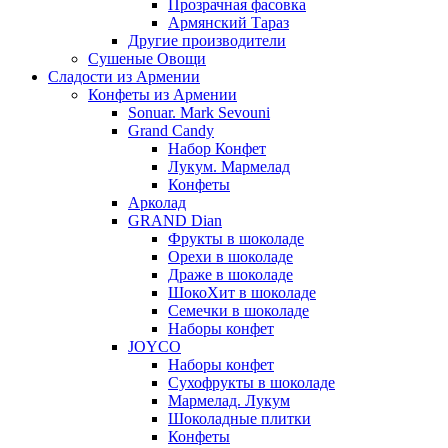
Прозрачная фасовка
Армянский Тараз
Другие производители
Сушеные Овощи
Сладости из Армении
Конфеты из Армении
Sonuar. Mark Sevouni
Grand Candy
Набор Конфет
Лукум. Мармелад
Конфеты
Арколад
GRAND Dian
Фрукты в шоколаде
Орехи в шоколаде
Драже в шоколаде
ШокоХит в шоколаде
Семечки в шоколаде
Наборы конфет
JOYCO
Наборы конфет
Сухофрукты в шоколаде
Мармелад. Лукум
Шоколадные плитки
Конфеты