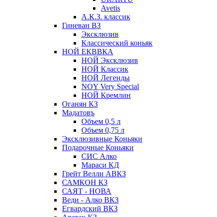
Avetis
А.К.З. классик
Гиневан ВЗ
Эксклюзив
Классический коньяк
НОЙ ЕКВВКА
НОЙ Эксклюзив
НОЙ Классик
НОЙ Легенды
NOY Very Speсial
НОЙ Кремлин
Оганян КЗ
Мадатовъ
Объем 0,5 л
Объем 0,75 л
Эксклюзивные Коньяки
Подарочные Коньяки
СИС Алко
Мараси КД
Грейт Велли АВКЗ
САМКОН КЗ
САЯТ - НОВА
Веди - Алко ВКЗ
Егвардский ВКЗ