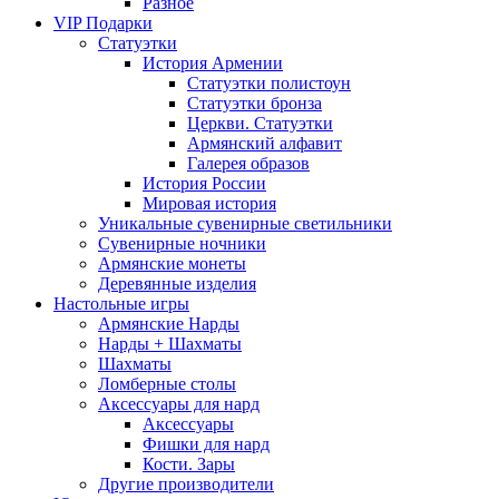
Разное
VIP Подарки
Статуэтки
История Армении
Статуэтки полистоун
Статуэтки бронза
Церкви. Статуэтки
Армянский алфавит
Галерея образов
История России
Мировая история
Уникальные сувенирные светильники
Сувенирные ночники
Армянские монеты
Деревянные изделия
Настольные игры
Армянские Нарды
Нарды + Шахматы
Шахматы
Ломберные столы
Аксессуары для нард
Аксессуары
Фишки для нард
Кости. Зары
Другие производители