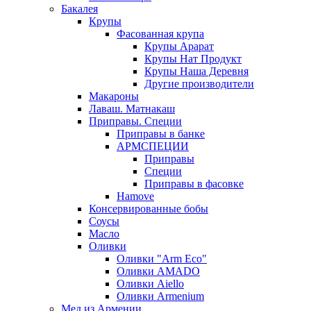
Бакалея
Крупы
Фасованная крупа
Крупы Арарат
Крупы Нат Продукт
Крупы Наша Деревня
Другие производители
Макароны
Лаваш. Матнакаш
Приправы. Специи
Приправы в банке
АРМСПЕЦИИ
Приправы
Специи
Приправы в фасовке
Hamove
Консервированные бобы
Соусы
Масло
Оливки
Оливки "Arm Eco"
Оливки AMADO
Оливки Aiello
Оливки Armenium
Мед из Армении