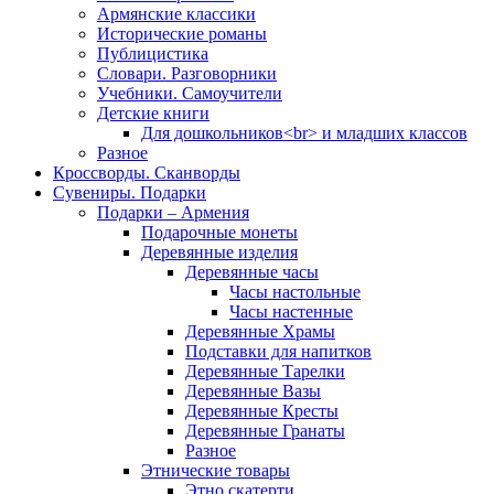
Армянские классики
Исторические романы
Публицистика
Словари. Разговорники
Учебники. Самоучители
Детские книги
Для дошкольников<br> и младших классов
Разное
Кроссворды. Сканворды
Сувениры. Подарки
Подарки – Армения
Подарочные монеты
Деревянные изделия
Деревянные часы
Часы настольные
Часы настенные
Деревянные Храмы
Подставки для напитков
Деревянные Тарелки
Деревянные Вазы
Деревянные Кресты
Деревянные Гранаты
Разное
Этнические товары
Этно скатерти