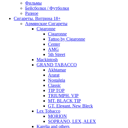
Фильмы
Бейсболки / Футболки
Разное
Сигареты. Витрина 18+
Армянские Сигареты
Cigaronne
Cigaronne
Tattoo by Cigaronne
Center
AMG
5th Street
Mackintosh
GRAND TABACCO
Akhtamar
Ararat
Nostalgia
Classic
TIP TOP
TRIUMPH. VIP
MT. BLACK TIP
GT. Elegant. New Bleck
Lex Tobacco
MORION
SOPRANO, LEX, ALEX
Karelia and others