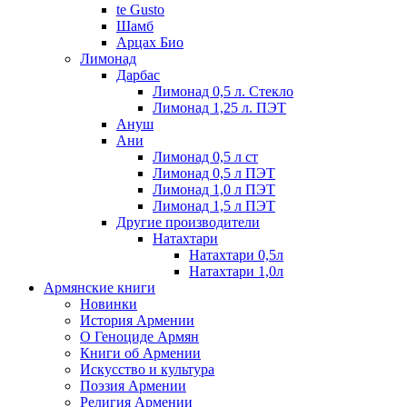
te Gusto
Шамб
Арцах Био
Лимонад
Дарбас
Лимонад 0,5 л. Стекло
Лимонад 1,25 л. ПЭТ
Ануш
Ани
Лимонад 0,5 л ст
Лимонад 0,5 л ПЭТ
Лимонад 1,0 л ПЭТ
Лимонад 1,5 л ПЭТ
Другие производители
Натахтари
Натахтари 0,5л
Натахтари 1,0л
Армянские книги
Новинки
История Армении
О Геноциде Армян
Книги об Армении
Иcкусство и культура
Поэзия Армении
Религия Армении