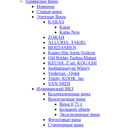
Армянское Вино
Новинки
Старые вина
Элитные Вина
KARAS
Karas
Karas New
ZORAH
ALLURIA. TAKRI.
BERDASHEN
Kataro.Hin Areni.Voskeni
Old Bridge.Tushpa.Malani
KEUSH. Z’art. KOUASH
Jraghatspanyan Winery
Voskevaz - Qotot
Trinity. KOOR. Jan
VAN ARDI
Иджеванский ВКЗ
Коллекционные вина
Виноградные вина
Вина 0,75 л
Большой объем
Эксклюзивные вина
Фруктовые вина
Cувенирные вина