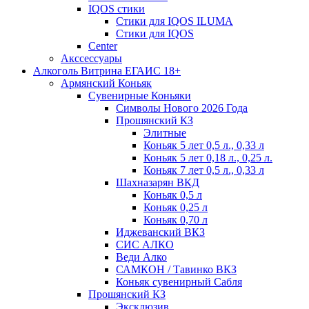
IQOS стики
Стики для IQOS ILUMA
Стики для IQOS
Сenter
Акссессуары
Алкоголь Витрина ЕГАИС 18+
Армянский Коньяк
Сувенирные Коньяки
Символы Нового 2026 Года
Прошянский КЗ
Элитные
Коньяк 5 лет 0,5 л., 0,33 л
Коньяк 5 лет 0,18 л., 0,25 л.
Коньяк 7 лет 0,5 л., 0,33 л
Шахназарян ВКД
Коньяк 0,5 л
Коньяк 0,25 л
Коньяк 0,70 л
Иджеванский ВКЗ
СИС АЛКО
Веди Алко
САМКОН / Тавинко ВКЗ
Коньяк сувенирный Сабля
Прошянский КЗ
Эксклюзив