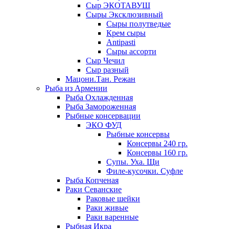
Сыр ЭКОТАВУШ
Сыры Эксклюзивный
Сыры полутведые
Крем сыры
Antipasti
Сыры ассорти
Сыр Чечил
Сыр разный
Мацони.Тан. Режан
Рыба из Армении
Рыба Охлажденная
Рыба Замороженная
Рыбные консервации
ЭКО ФУД
Рыбные консервы
Консервы 240 гр.
Консервы 160 гр.
Супы. Уха. Щи
Филе-кусочки. Суфле
Рыба Копченая
Раки Севанские
Раковые шейки
Раки живые
Раки варенные
Рыбная Икра