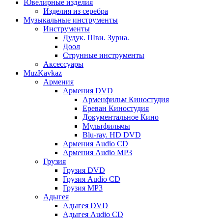
Ювелирные изделия
Изделия из серебра
Музыкальные инструменты
Инструменты
Дудук. Шви. Зурна.
Доол
Струнные инструменты
Аксессуары
MuzKavkaz
Армения
Армения DVD
Арменфильм Киностудия
Ереван Киностудия
Документальное Кино
Мультфильмы
Blu-ray. HD DVD
Армения Audio CD
Армения Audio MP3
Грузия
Грузия DVD
Грузия Audio CD
Грузия MP3
Адыгея
Адыгея DVD
Адыгея Audio CD