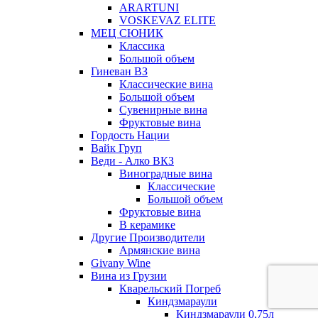
ARARTUNI
VOSKEVAZ ELITE
МЕЦ СЮНИК
Классика
Большой объем
Гиневан ВЗ
Классические вина
Большой объем
Сувенирные вина
Фруктовые вина
Гордость Нации
Вайк Груп
Веди - Алко ВКЗ
Виноградные вина
Классические
Большой объем
Фруктовые вина
В керамике
Другие Производители
Армянские вина
Givany Wine
Вина из Грузии
Кварельский Погреб
Киндзмараули
Киндзмараули 0,75л