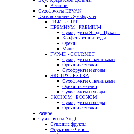
Вкус Араратской Долины
Весовой
Сухофрукты IJEVAN
Эксклюзивные Сухофрукты
ГИФТ - GIFT
ПРЕМИУМ - PREMIUM
Сухофрукты Ягоды Цукаты
Конфеты от природы
Орехи
Микс
ГУРМЭ - GOURMET
Сухофрукты с начинками
Орехи и семечки
Сухофрукты и ягоды
ЭКСТРА - EXTRA
Сухофрукты с начинками
Орехи и семечки
Сухофрукты и ягоды
ЭКОНОМ - ECONOM
Сухофрукты и ягоды
Орехи и семечки
Разное
Сухофрукты Aregi
Сушеные фрукты
Фруктовые Чипсы