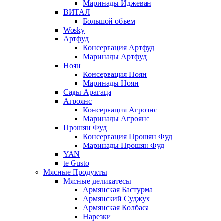
Маринады Иджеван
ВИТАЛ
Большой объем
Wosky
Артфуд
Консервация Артфуд
Маринады Артфуд
Ноян
Консервация Ноян
Маринады Ноян
Сады Арагаца
Агроянс
Консервация Агроянс
Маринады Агроянс
Прошян Фуд
Консервация Прошян Фуд
Маринады Прошян Фуд
YAN
te Gusto
Мясные Продукты
Мясные деликатесы
Армянская Бастурма
Армянский Суджух
Армянская Колбаса
Нарезки