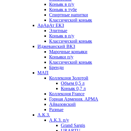
Коньяк в п/у
Коньяк в тубе
Спиртные напитки
Классический коньяк
АрАрАт ЕКЗ
Элитные
Коньяк в п/у
Классический коньяк
Иджеванский ВКЗ
Марочные коньяки
Коньяки п/у
Классический коньяк
Бренди
МАП
Коллекция Золотой
Объем 0,5 л
Коньяк 0,7 л
Коллекция France
Горная Армения. АРМА
Айвазовский
Разные
А.К.З.
А.К.З. п/у
Grand Sargis
URARTU