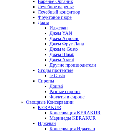
Варенье Органик
Лечебное варенье
Лечебный конфитюр
Фруктовое пюре
Джем
Иджеван
Джем YAN
Джем Агроянс
Джем Фрут Ланд
Джем te Gusto
Джем Шамб
Джем Ararat
Другие производители
Ягоды протёртые
te Gusto
Сиропы
Дошаб
Разные сиропы
Фрукты в сиропе
Овощные Консервации
KERAKUR
Консервация KERAKUR
Маринады KERAKUR
Иджеван
Консервация Иджеван