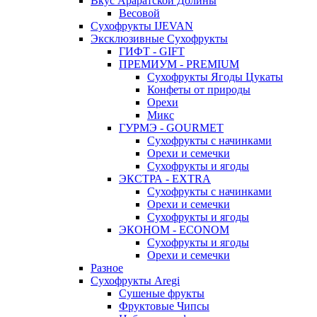
Вкус Араратской Долины
Весовой
Сухофрукты IJEVAN
Эксклюзивные Сухофрукты
ГИФТ - GIFT
ПРЕМИУМ - PREMIUM
Сухофрукты Ягоды Цукаты
Конфеты от природы
Орехи
Микс
ГУРМЭ - GOURMET
Сухофрукты с начинками
Орехи и семечки
Сухофрукты и ягоды
ЭКСТРА - EXTRA
Сухофрукты с начинками
Орехи и семечки
Сухофрукты и ягоды
ЭКОНОМ - ECONOM
Сухофрукты и ягоды
Орехи и семечки
Разное
Сухофрукты Aregi
Сушеные фрукты
Фруктовые Чипсы