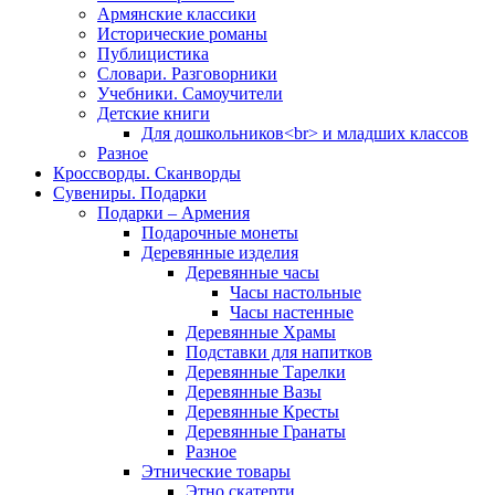
Армянские классики
Исторические романы
Публицистика
Словари. Разговорники
Учебники. Самоучители
Детские книги
Для дошкольников<br> и младших классов
Разное
Кроссворды. Сканворды
Сувениры. Подарки
Подарки – Армения
Подарочные монеты
Деревянные изделия
Деревянные часы
Часы настольные
Часы настенные
Деревянные Храмы
Подставки для напитков
Деревянные Тарелки
Деревянные Вазы
Деревянные Кресты
Деревянные Гранаты
Разное
Этнические товары
Этно скатерти