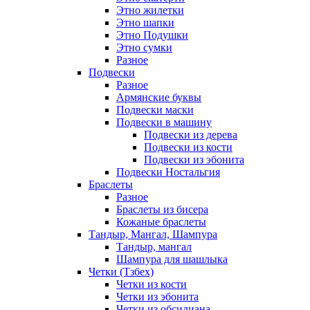
Этно жилетки
Этно шапки
Этно Подушки
Этно сумки
Разное
Подвески
Разное
Армянские буквы
Подвески маски
Подвески в машину
Подвески из дерева
Подвески из кости
Подвески из эбонита
Подвески Ностальгия
Браслеты
Разное
Браслеты из бисера
Кожаные браслеты
Тандыр, Мангал, Шампура
Тандыр, мангал
Шампура для шашлыка
Четки (Тзбех)
Четки из кости
Четки из эбонита
Четки из обсидиана