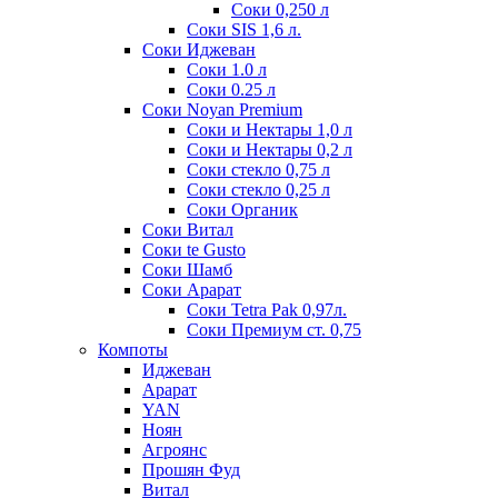
Соки 0,250 л
Соки SIS 1,6 л.
Соки Иджеван
Соки 1.0 л
Соки 0.25 л
Соки Noyan Premium
Соки и Нектары 1,0 л
Соки и Нектары 0,2 л
Соки стекло 0,75 л
Соки стекло 0,25 л
Соки Органик
Соки Витал
Соки te Gusto
Соки Шамб
Соки Арарат
Соки Tetra Pak 0,97л.
Соки Премиум ст. 0,75
Компоты
Иджеван
Арарат
YAN
Ноян
Агроянс
Прошян Фуд
Витал