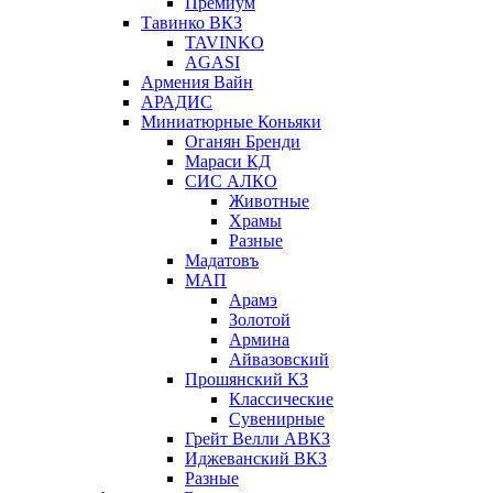
Премиум
Тавинко ВКЗ
TAVINKO
AGASI
Армения Вайн
АРАДИС
Миниатюрные Коньяки
Оганян Бренди
Мараси КД
СИС АЛКО
Животные
Храмы
Разные
Мадатовъ
МАП
Арамэ
Золотой
Армина
Айвазовский
Прошянский КЗ
Классические
Сувенирные
Грейт Велли АВКЗ
Иджеванский ВКЗ
Разные