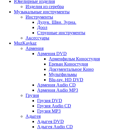
Ювелирные изделия
Изделия из серебра
Музыкальные инструменты
Инструменты
Дудук. Шви. Зурна.
Доол
Струнные инструменты
Аксессуары
MuzKavkaz
Армения
Армения DVD
Арменфильм Киностудия
Ереван Киностудия
Документальное Кино
Мультфильмы
Blu-ray. HD DVD
Армения Audio CD
Армения Audio MP3
Грузия
Грузия DVD
Грузия Audio CD
Грузия MP3
Адыгея
Адыгея DVD
Адыгея Audio CD