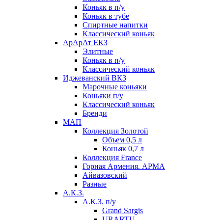
Коньяк в п/у
Коньяк в тубе
Спиртные напитки
Классический коньяк
АрАрАт ЕКЗ
Элитные
Коньяк в п/у
Классический коньяк
Иджеванский ВКЗ
Марочные коньяки
Коньяки п/у
Классический коньяк
Бренди
МАП
Коллекция Золотой
Объем 0,5 л
Коньяк 0,7 л
Коллекция France
Горная Армения. АРМА
Айвазовский
Разные
А.К.З.
А.К.З. п/у
Grand Sargis
URARTU