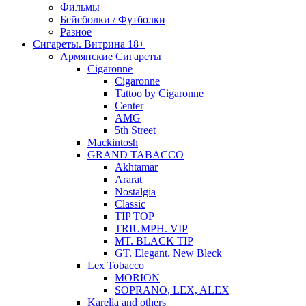
Фильмы
Бейсболки / Футболки
Разное
Сигареты. Витрина 18+
Армянские Сигареты
Cigaronne
Cigaronne
Tattoo by Cigaronne
Center
AMG
5th Street
Mackintosh
GRAND TABACCO
Akhtamar
Ararat
Nostalgia
Classic
TIP TOP
TRIUMPH. VIP
MT. BLACK TIP
GT. Elegant. New Bleck
Lex Tobacco
MORION
SOPRANO, LEX, ALEX
Karelia and others