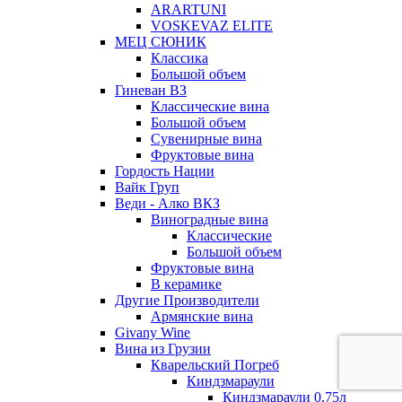
ARARTUNI
VOSKEVAZ ELITE
МЕЦ СЮНИК
Классика
Большой объем
Гиневан ВЗ
Классические вина
Большой объем
Сувенирные вина
Фруктовые вина
Гордость Нации
Вайк Груп
Веди - Алко ВКЗ
Виноградные вина
Классические
Большой объем
Фруктовые вина
В керамике
Другие Производители
Армянские вина
Givany Wine
Вина из Грузии
Кварельский Погреб
Киндзмараули
Киндзмараули 0,75л