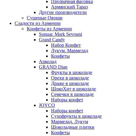
Прозрачная фасовка
Армянский Тараз
Другие производители
Сушеные Овощи
Сладости из Армении
Конфеты из Армении
Sonuar. Mark Sevouni
Grand Candy
Набор Конфет
Лукум. Мармелад
Конфеты
Арколад
GRAND Dian
Фрукты в шоколаде
Орехи в шоколаде
Драже в шоколаде
ШокоХит в шоколаде
Семечки в шоколаде
Наборы конфет
JOYCO
Наборы конфет
Сухофрукты в шоколаде
Мармелад. Лукум
Шоколадные плитки
Конфеты