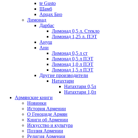
te Gusto
Шамб
Арцах Био
Лимонад
Дарбас
Лимонад 0,5 л. Стекло
Лимонад 1,25 л. ПЭТ
Ануш
Ани
Лимонад 0,5 л ст
Лимонад 0,5 л ПЭТ
Лимонад 1,0 л ПЭТ
Лимонад 1,5 л ПЭТ
Другие производители
Натахтари
Натахтари 0,5л
Натахтари 1,0л
Армянские книги
Новинки
История Армении
О Геноциде Армян
Книги об Армении
Иcкусство и культура
Поэзия Армении
Религия Армении