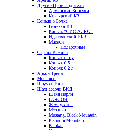
Арегак КЗ
Другие Производители
Армянские Коньяки
Кизлярский КЗ
Коньяк в Бочке
Гиневан ВЗ
Коньяк "СИС АЛКО"
Иджеванский ВКЗ
Мараси
Подарочные
Страна Камней
Коньяк в п/у
Коньяк 0,5 л.
Коньяк 0,2 л.
Аркон Трейд
Мргашен
Шаумян Вин
Шахназарян ВКД
Шахназарян
ГАЯСОН
Жемчужина
Мозаика
Mustang. Black Mountain
Platinum Mountain
Parakar