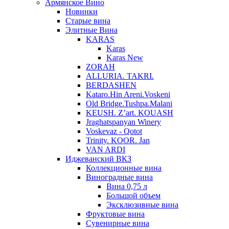
Армянское Вино
Новинки
Старые вина
Элитные Вина
KARAS
Karas
Karas New
ZORAH
ALLURIA. TAKRI.
BERDASHEN
Kataro.Hin Areni.Voskeni
Old Bridge.Tushpa.Malani
KEUSH. Z’art. KOUASH
Jraghatspanyan Winery
Voskevaz - Qotot
Trinity. KOOR. Jan
VAN ARDI
Иджеванский ВКЗ
Коллекционные вина
Виноградные вина
Вина 0,75 л
Большой объем
Эксклюзивные вина
Фруктовые вина
Cувенирные вина