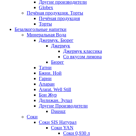
Другие производители
Globex
Печёная продукция. Торты
Печёная продукция
Торты
Безалкогольные напитки
Минеральная Вода
Джермук. Бюрег
Джермук
Джермук классика
Со вкусом лимона
Бюрег
Татни
Бжни. Ной
Гарни
Апаран
Ararat. Well Still
Бон Жур
Дилижан. Зулал
Другие Производители
Dausuz
Соки
Соки SIS Натурал
Соки YAN
Соки 0,930 л