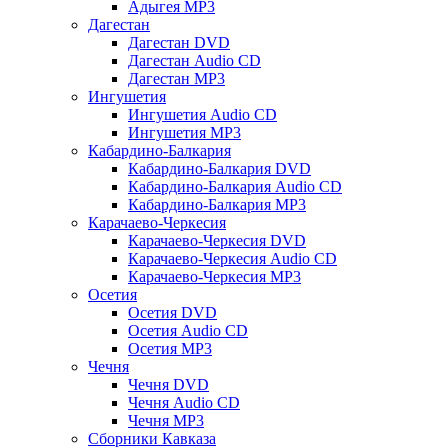
Адыгея MP3
Дагестан
Дагестан DVD
Дагестан Audio CD
Дагестан MP3
Ингушетия
Ингушетия Audio CD
Ингушетия MP3
Кабардино-Балкария
Кабардино-Балкария DVD
Кабардино-Балкария Audio CD
Кабардино-Балкария MP3
Карачаево-Черкесия
Карачаево-Черкесия DVD
Карачаево-Черкесия Audio CD
Карачаево-Черкесия MP3
Осетия
Осетия DVD
Осетия Audio CD
Осетия MP3
Чечня
Чечня DVD
Чечня Audio CD
Чечня MP3
Сборники Кавказа