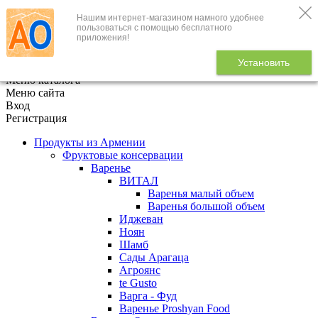
Нашим интернет-магазином намного удобнее
+7 (495) 646-888-1
пользоваться с помощью бесплатного
приложения!
В корзине
0
товаров
Установить
x
Меню каталога
Меню сайта
Вход
Регистрация
Продукты из Армении
Фруктовые консервации
Варенье
ВИТАЛ
Варенья малый объем
Варенья большой объем
Иджеван
Ноян
Шамб
Сады Арагаца
Агроянс
te Gusto
Варга - Фуд
Варенье Proshyan Food