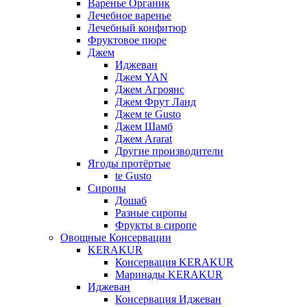
Варенье Органик
Лечебное варенье
Лечебный конфитюр
Фруктовое пюре
Джем
Иджеван
Джем YAN
Джем Агроянс
Джем Фрут Ланд
Джем te Gusto
Джем Шамб
Джем Ararat
Другие производители
Ягоды протёртые
te Gusto
Сиропы
Дошаб
Разные сиропы
Фрукты в сиропе
Овощные Консервации
KERAKUR
Консервация KERAKUR
Маринады KERAKUR
Иджеван
Консервация Иджеван