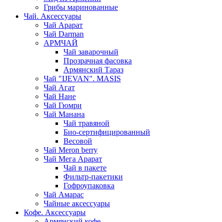
Грибы маринованные
Чай. Аксессуары
Чай Арарат
Чай Darman
АРМЧАЙ
Чай заварочный
Прозрачная фасовка
Армянский Тараз
Чай "IJEVAN". MASIS
Чай Агат
Чай Нане
Чай Гюмри
Чай Манана
Чай травяной
Био-сертифицированный
Весовой
Чай Meron berry
Чай Мега Арарат
Чай в пакете
Фильтр-пакетики
Гофроупаковка
Чай Амарас
Чайные аксессуары
Кофе. Аксессуары
Армянский кофе