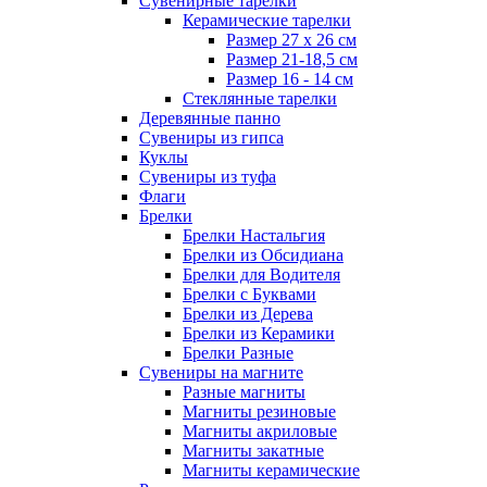
Сувенирные тарелки
Керамические тарелки
Размер 27 х 26 см
Размер 21-18,5 см
Размер 16 - 14 см
Стеклянные тарелки
Деревянные панно
Сувениры из гипса
Куклы
Сувениры из туфа
Флаги
Брелки
Брелки Настальгия
Брелки из Обсидиана
Брелки для Водителя
Брелки с Буквами
Брелки из Дерева
Брелки из Керамики
Брелки Разные
Сувениры на магните
Разные магниты
Магниты резиновые
Магниты акриловые
Магниты закатные
Магниты керамические