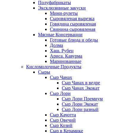
Полуфабрикаты
Эксклюзивные закуски
Мини-рулеты
Сыровяленая вырезка
Говядина сыровяленая
Свинина сыровяленая
Мясные Консервации
Готовые блюда и обеды
Долма
Хаш. Рубец
Ариса. Кавурма
Маринованные
Кисломолочные Продукты
Сыры
Сыр Чанах
Сыр Чанах в ведре
Сыр Чанах Экокат
Сыр Лори
Сыр Лори Премиум
Сыр Лори Экокат
Сыр Лори разный
Сыр Качотта
Сыр Овечий
Сыр Козий
Сыр в Керамике