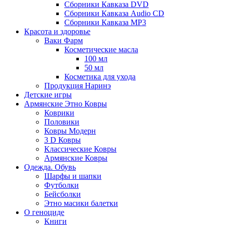
Сборники Кавказа DVD
Сборники Кавказа Audio CD
Сборники Кавказа MP3
Красота и здоровье
Ваки Фарм
Косметические масла
100 мл
50 мл
Косметика для ухода
Продукция Наринэ
Детские игры
Армянские Этно Ковры
Коврики
Половики
Ковры Модерн
3 D Ковры
Классические Ковры
Армянские Ковры
Одежда. Обувь
Шарфы и шапки
Футболки
Бейсболки
Этно масики балетки
О геноциде
Книги