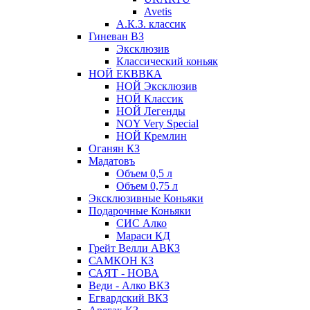
Avetis
А.К.З. классик
Гиневан ВЗ
Эксклюзив
Классический коньяк
НОЙ ЕКВВКА
НОЙ Эксклюзив
НОЙ Классик
НОЙ Легенды
NOY Very Speсial
НОЙ Кремлин
Оганян КЗ
Мадатовъ
Объем 0,5 л
Объем 0,75 л
Эксклюзивные Коньяки
Подарочные Коньяки
СИС Алко
Мараси КД
Грейт Велли АВКЗ
САМКОН КЗ
САЯТ - НОВА
Веди - Алко ВКЗ
Егвардский ВКЗ