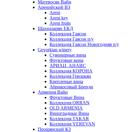
Матевосян Вайн
Аренийский ВЗ
Areni
Areni key
Areni fruits
Шахназарян ЕКД
Коллекция Гаясон
Коллекция Гаясон п/у
Коллекция Гаясон Новогодняя п/у
Gevorkian winery
Сувенирные вина
Фруктовые вина
АРИАЦ. АНАИС
Коллекция КОРОНА
Коллекция Геворкян
Крепленые вина
Абрикосовый Бренди
Армения Вайн
Фруктовые Вина
Коллекция ORRAN
OLD ARMENIA
Виноградные Вина
Коллекция TAKAR
Коллекция YEREVAN
Прошянский КЗ