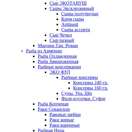
Сыр ЭКОТАВУШ
Сыры Эксклюзивный
Сыры полутведые
Крем сыры
Antipasti
Сыры ассорти
Сыр Чечил
Сыр разный
Мацони.Тан. Режан
Рыба из Армении
Рыба Охлажденная
Рыба Замороженная
Рыбные консервации
ЭКО ФУД
Рыбные консервы
Консервы 240 гр.
Консервы 160 гр.
Супы. Уха. Щи
Филе-кусочки. Суфле
Рыба Копченая
Раки Севанские
Раковые шейки
Раки живые
Раки варенные
Рыбная Икра