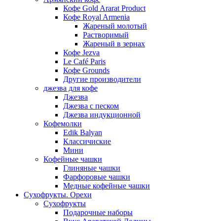
Кофе Gold Ararat Product
Кофе Royal Armenia
Жареный молотый
Растворимый
Жареный в зернах
Кофе Jezva
Le Café Paris
Кофе Grounds
Другие производители
джезва для кофе
Джезва
Джезва с песком
Джезва индукционной
Кофемолки
Edik Balyan
Классичиские
Мини
Кофейные чашки
Глиняные чашки
Фарфоровые чашки
Медные кофейные чашки
Сухофрукты. Орехи
Сухофрукты
Подарочные наборы