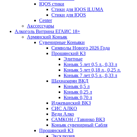
IQOS стики
Стики для IQOS ILUMA
Стики для IQOS
Сenter
Акссессуары
Алкоголь Витрина ЕГАИС 18+
Армянский Коньяк
Сувенирные Коньяки
Символы Нового 2026 Года
Прошянский КЗ
Элитные
Коньяк 5 лет 0,5 л., 0,33 л
Коньяк 5 лет 0,18 л., 0,25 л.
Коньяк 7 лет 0,5 л., 0,33 л
Шахназарян ВКД
Коньяк 0,5 л
Коньяк 0,25 л
Коньяк 0,70 л
Иджеванский ВКЗ
СИС АЛКО
Веди Алко
САМКОН / Тавинко ВКЗ
Коньяк сувенирный Сабля
Прошянский КЗ
Эксклюзив