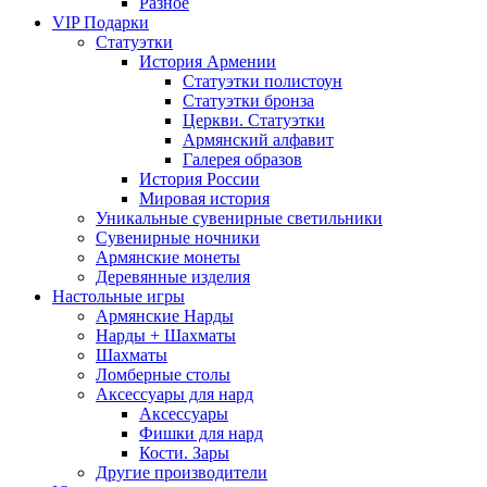
Разное
VIP Подарки
Статуэтки
История Армении
Статуэтки полистоун
Статуэтки бронза
Церкви. Статуэтки
Армянский алфавит
Галерея образов
История России
Мировая история
Уникальные сувенирные светильники
Сувенирные ночники
Армянские монеты
Деревянные изделия
Настольные игры
Армянские Нарды
Нарды + Шахматы
Шахматы
Ломберные столы
Аксессуары для нард
Аксессуары
Фишки для нард
Кости. Зары
Другие производители