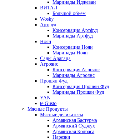
Маринады Иджеван
ВИТАЛ
Большой объем
Wosky
Артфуд
Консервация Артфуд
Маринады Артфуд
Ноян
Консервация Ноян
Маринады Ноян
Сады Арагаца
Агроянс
Консервация Агроянс
Маринады Агроянс
Прошян Фуд
Консервация Прошян Фуд
Маринады Прошян Фуд
YAN
te Gusto
Мясные Продукты
Мясные деликатесы
Армянская Бастурма
Армянский Суджух
Армянская Колбаса
Нарезки