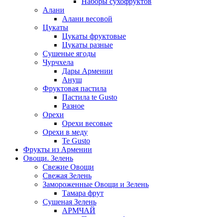
Наборы сухофруктов
Алани
Алани весовой
Цукаты
Цукаты фруктовые
Цукаты разные
Сушеные ягоды
Чурчхела
Дары Армении
Ануш
Фруктовая пастила
Пастила te Gusto
Разное
Орехи
Орехи весовые
Орехи в меду
Te Gusto
Фрукты из Армении
Овощи. Зелень
Свежие Овощи
Свежая Зелень
Замороженные Овощи и Зелень
Тамара фрут
Сушеная Зелень
АРМЧАЙ