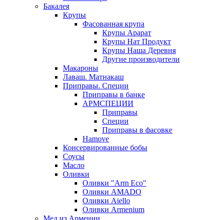
Бакалея
Крупы
Фасованная крупа
Крупы Арарат
Крупы Нат Продукт
Крупы Наша Деревня
Другие производители
Макароны
Лаваш. Матнакаш
Приправы. Специи
Приправы в банке
АРМСПЕЦИИ
Приправы
Специи
Приправы в фасовке
Hamove
Консервированные бобы
Соусы
Масло
Оливки
Оливки "Arm Eco"
Оливки AMADO
Оливки Aiello
Оливки Armenium
Мед из Армении