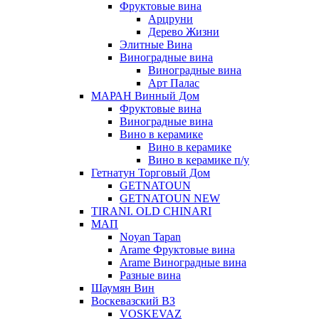
Фруктовые вина
Арцруни
Дерево Жизни
Элитные Вина
Виноградные вина
Виноградные вина
Арт Палас
МАРАН Винный Дом
Фруктовые вина
Виноградные вина
Вино в керамике
Вино в керамике
Вино в керамике п/у
Гетнатун Торговый Дом
GETNATOUN
GETNATOUN NEW
TIRANI. OLD CHINARI
МАП
Noyan Tapan
Arame Фруктовые вина
Arame Виноградные вина
Разные вина
Шаумян Вин
Воскевазский ВЗ
VOSKEVAZ