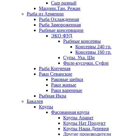
Сыр разный
Мацони.Тан. Режан
Рыба из Армении
Рыба Охлажденная
Рыба Замороженная
Рыбные консервации
ЭКО ФУД
Рыбные консервы
Консервы 240 гр.
Консервы 160 гр.
Супы. Уха. Щи
Филе-кусочки. Суфле
Рыба Копченая
Раки Севанские
Раковые шейки
Раки живые
Раки варенные
Рыбная Икра
Бакалея
Крупы
Фасованная крупа
Крупы Арарат
Крупы Нат Продукт
Крупы Наша Деревня
Другие производители