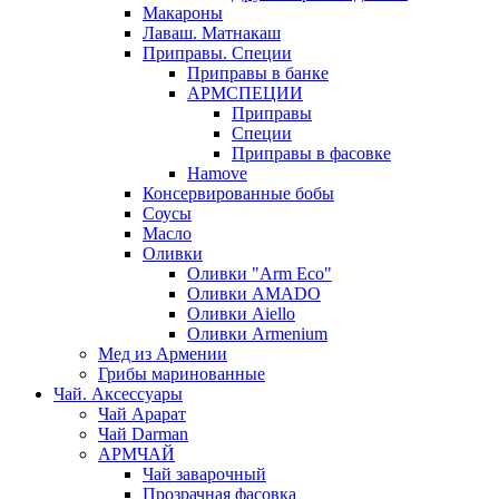
Макароны
Лаваш. Матнакаш
Приправы. Специи
Приправы в банке
АРМСПЕЦИИ
Приправы
Специи
Приправы в фасовке
Hamove
Консервированные бобы
Соусы
Масло
Оливки
Оливки "Arm Eco"
Оливки AMADO
Оливки Aiello
Оливки Armenium
Мед из Армении
Грибы маринованные
Чай. Аксессуары
Чай Арарат
Чай Darman
АРМЧАЙ
Чай заварочный
Прозрачная фасовка