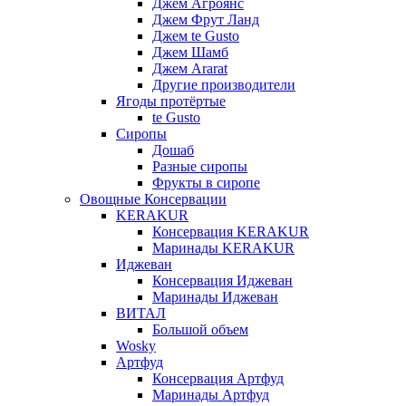
Джем Агроянс
Джем Фрут Ланд
Джем te Gusto
Джем Шамб
Джем Ararat
Другие производители
Ягоды протёртые
te Gusto
Сиропы
Дошаб
Разные сиропы
Фрукты в сиропе
Овощные Консервации
KERAKUR
Консервация KERAKUR
Маринады KERAKUR
Иджеван
Консервация Иджеван
Маринады Иджеван
ВИТАЛ
Большой объем
Wosky
Артфуд
Консервация Артфуд
Маринады Артфуд