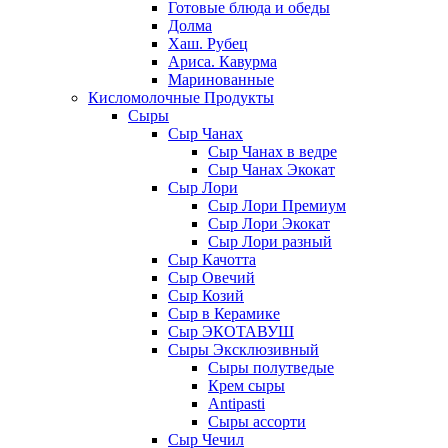
Готовые блюда и обеды
Долма
Хаш. Рубец
Ариса. Кавурма
Маринованные
Кисломолочные Продукты
Сыры
Сыр Чанах
Сыр Чанах в ведре
Сыр Чанах Экокат
Сыр Лори
Сыр Лори Премиум
Сыр Лори Экокат
Сыр Лори разный
Сыр Качотта
Сыр Овечий
Сыр Козий
Сыр в Керамике
Сыр ЭКОТАВУШ
Сыры Эксклюзивный
Сыры полутведые
Крем сыры
Antipasti
Сыры ассорти
Сыр Чечил