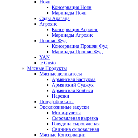
Ноян
Консервация Ноян
Маринады Ноян
Сады Арагаца
Агроянс
Консервация Агроянс
Маринады Агроянс
Прошян Фуд
Консервация Прошян Фуд
Маринады Прошян Фуд
YAN
te Gusto
Мясные Продукты
Мясные деликатесы
Армянская Бастурма
Армянский Суджух
Армянская Колбаса
Нарезки
Полуфабрикаты
Эксклюзивные закуски
Мини-рулеты
Сыровяленая вырезка
Говядина сыровяленая
Свинина сыровяленая
Мясные Консервации