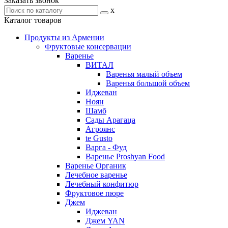
Заказать звонок
x
Каталог товаров
Продукты из Армении
Фруктовые консервации
Варенье
ВИТАЛ
Варенья малый объем
Варенья большой объем
Иджеван
Ноян
Шамб
Сады Арагаца
Агроянс
te Gusto
Варга - Фуд
Варенье Proshyan Food
Варенье Органик
Лечебное варенье
Лечебный конфитюр
Фруктовое пюре
Джем
Иджеван
Джем YAN