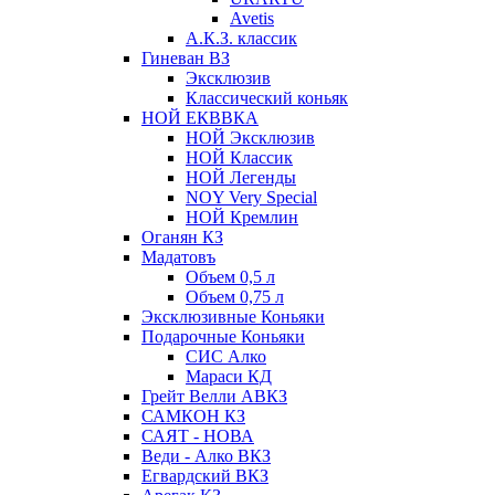
Avetis
А.К.З. классик
Гиневан ВЗ
Эксклюзив
Классический коньяк
НОЙ ЕКВВКА
НОЙ Эксклюзив
НОЙ Классик
НОЙ Легенды
NOY Very Speсial
НОЙ Кремлин
Оганян КЗ
Мадатовъ
Объем 0,5 л
Объем 0,75 л
Эксклюзивные Коньяки
Подарочные Коньяки
СИС Алко
Мараси КД
Грейт Велли АВКЗ
САМКОН КЗ
САЯТ - НОВА
Веди - Алко ВКЗ
Егвардский ВКЗ