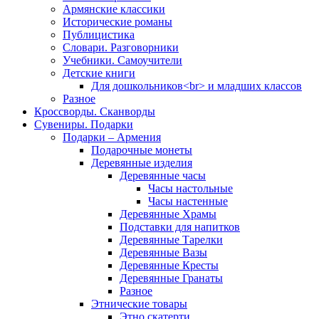
Армянские классики
Исторические романы
Публицистика
Словари. Разговорники
Учебники. Самоучители
Детские книги
Для дошкольников<br> и младших классов
Разное
Кроссворды. Сканворды
Сувениры. Подарки
Подарки – Армения
Подарочные монеты
Деревянные изделия
Деревянные часы
Часы настольные
Часы настенные
Деревянные Храмы
Подставки для напитков
Деревянные Тарелки
Деревянные Вазы
Деревянные Кресты
Деревянные Гранаты
Разное
Этнические товары
Этно скатерти