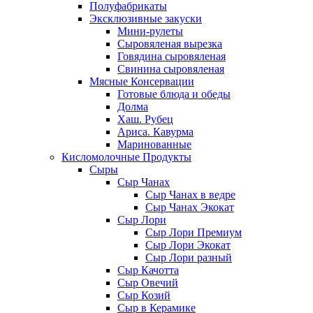
Полуфабрикаты
Эксклюзивные закуски
Мини-рулеты
Сыровяленая вырезка
Говядина сыровяленая
Свинина сыровяленая
Мясные Консервации
Готовые блюда и обеды
Долма
Хаш. Рубец
Ариса. Кавурма
Маринованные
Кисломолочные Продукты
Сыры
Сыр Чанах
Сыр Чанах в ведре
Сыр Чанах Экокат
Сыр Лори
Сыр Лори Премиум
Сыр Лори Экокат
Сыр Лори разный
Сыр Качотта
Сыр Овечий
Сыр Козий
Сыр в Керамике