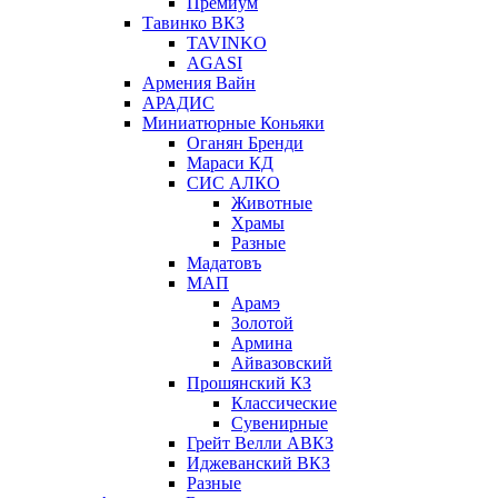
Премиум
Тавинко ВКЗ
TAVINKO
AGASI
Армения Вайн
АРАДИС
Миниатюрные Коньяки
Оганян Бренди
Мараси КД
СИС АЛКО
Животные
Храмы
Разные
Мадатовъ
МАП
Арамэ
Золотой
Армина
Айвазовский
Прошянский КЗ
Классические
Сувенирные
Грейт Велли АВКЗ
Иджеванский ВКЗ
Разные