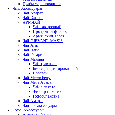
Грибы маринованные
Чай. Аксессуары
Чай Арарат
Чай Darman
АРМЧАЙ
Чай заварочный
Прозрачная фасовка
Армянский Тараз
Чай "IJEVAN". MASIS
Чай Агат
Чай Нане
Чай Гюмри
Чай Манана
Чай травяной
Био-сертифицированный
Весовой
Чай Meron berry
Чай Мега Арарат
Чай в пакете
Фильтр-пакетики
Гофроупаковка
Чай Амарас
Чайные аксессуары
Кофе. Аксессуары
Армянский кофе