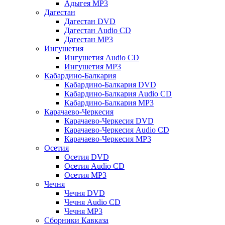
Адыгея MP3
Дагестан
Дагестан DVD
Дагестан Audio CD
Дагестан MP3
Ингушетия
Ингушетия Audio CD
Ингушетия MP3
Кабардино-Балкария
Кабардино-Балкария DVD
Кабардино-Балкария Audio CD
Кабардино-Балкария MP3
Карачаево-Черкесия
Карачаево-Черкесия DVD
Карачаево-Черкесия Audio CD
Карачаево-Черкесия MP3
Осетия
Осетия DVD
Осетия Audio CD
Осетия MP3
Чечня
Чечня DVD
Чечня Audio CD
Чечня MP3
Сборники Кавказа