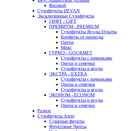
Вкус Араратской Долины
Весовой
Сухофрукты IJEVAN
Эксклюзивные Сухофрукты
ГИФТ - GIFT
ПРЕМИУМ - PREMIUM
Сухофрукты Ягоды Цукаты
Конфеты от природы
Орехи
Микс
ГУРМЭ - GOURMET
Сухофрукты с начинками
Орехи и семечки
Сухофрукты и ягоды
ЭКСТРА - EXTRA
Сухофрукты с начинками
Орехи и семечки
Сухофрукты и ягоды
ЭКОНОМ - ECONOM
Сухофрукты и ягоды
Орехи и семечки
Разное
Сухофрукты Aregi
Сушеные фрукты
Фруктовые Чипсы