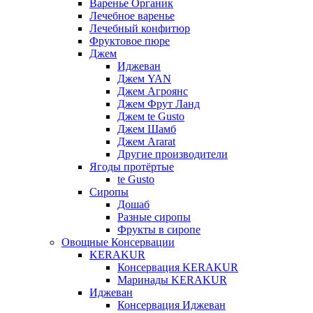
Варенье Органик
Лечебное варенье
Лечебный конфитюр
Фруктовое пюре
Джем
Иджеван
Джем YAN
Джем Агроянс
Джем Фрут Ланд
Джем te Gusto
Джем Шамб
Джем Ararat
Другие производители
Ягоды протёртые
te Gusto
Сиропы
Дошаб
Разные сиропы
Фрукты в сиропе
Овощные Консервации
KERAKUR
Консервация KERAKUR
Маринады KERAKUR
Иджеван
Консервация Иджеван