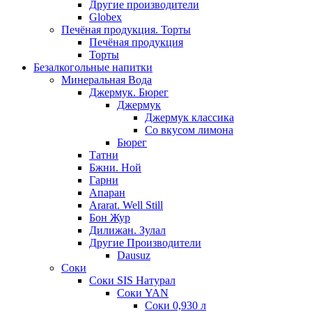
Другие производители
Globex
Печёная продукция. Торты
Печёная продукция
Торты
Безалкогольные напитки
Минеральная Вода
Джермук. Бюрег
Джермук
Джермук классика
Со вкусом лимона
Бюрег
Татни
Бжни. Ной
Гарни
Апаран
Ararat. Well Still
Бон Жур
Дилижан. Зулал
Другие Производители
Dausuz
Соки
Соки SIS Натурал
Соки YAN
Соки 0,930 л