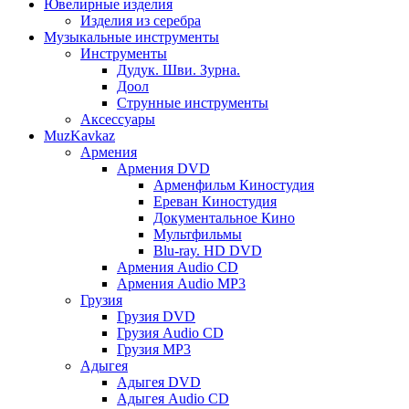
Ювелирные изделия
Изделия из серебра
Музыкальные инструменты
Инструменты
Дудук. Шви. Зурна.
Доол
Струнные инструменты
Аксессуары
MuzKavkaz
Армения
Армения DVD
Арменфильм Киностудия
Ереван Киностудия
Документальное Кино
Мультфильмы
Blu-ray. HD DVD
Армения Audio CD
Армения Audio MP3
Грузия
Грузия DVD
Грузия Audio CD
Грузия MP3
Адыгея
Адыгея DVD
Адыгея Audio CD