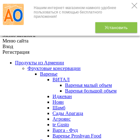
Нашим интернет-магазином намного удобнее
+7 (495) 646-888-1
пользоваться с помощью бесплатного
приложения!
В корзине
0
товаров
Установить
x
Меню каталога
Меню сайта
Вход
Регистрация
Продукты из Армении
Фруктовые консервации
Варенье
ВИТАЛ
Варенья малый объем
Варенья большой объем
Иджеван
Ноян
Шамб
Сады Арагаца
Агроянс
te Gusto
Варга - Фуд
Варенье Proshyan Food