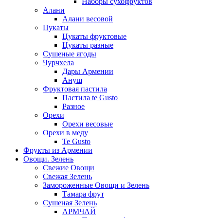
Наборы сухофруктов
Алани
Алани весовой
Цукаты
Цукаты фруктовые
Цукаты разные
Сушеные ягоды
Чурчхела
Дары Армении
Ануш
Фруктовая пастила
Пастила te Gusto
Разное
Орехи
Орехи весовые
Орехи в меду
Te Gusto
Фрукты из Армении
Овощи. Зелень
Свежие Овощи
Свежая Зелень
Замороженные Овощи и Зелень
Тамара фрут
Сушеная Зелень
АРМЧАЙ