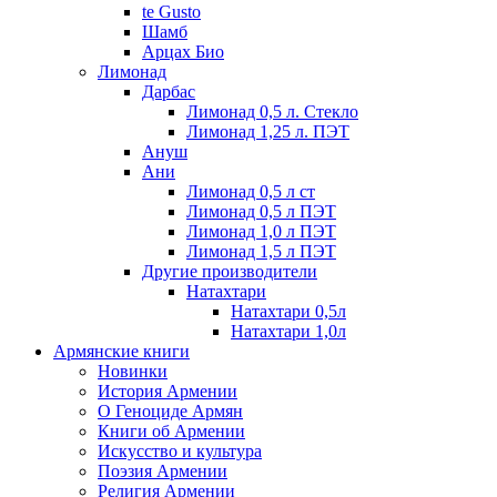
te Gusto
Шамб
Арцах Био
Лимонад
Дарбас
Лимонад 0,5 л. Стекло
Лимонад 1,25 л. ПЭТ
Ануш
Ани
Лимонад 0,5 л ст
Лимонад 0,5 л ПЭТ
Лимонад 1,0 л ПЭТ
Лимонад 1,5 л ПЭТ
Другие производители
Натахтари
Натахтари 0,5л
Натахтари 1,0л
Армянские книги
Новинки
История Армении
О Геноциде Армян
Книги об Армении
Иcкусство и культура
Поэзия Армении
Религия Армении