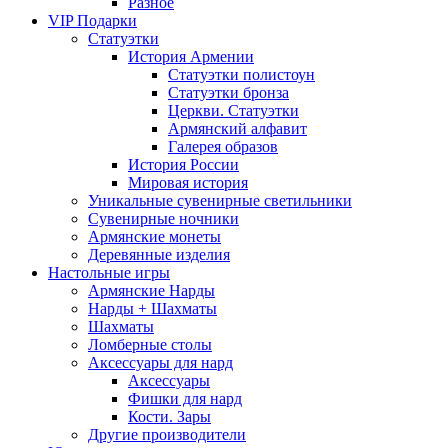
Разное
VIP Подарки
Статуэтки
История Армении
Статуэтки полистоун
Статуэтки бронза
Церкви. Статуэтки
Армянский алфавит
Галерея образов
История России
Мировая история
Уникальные сувенирные светильники
Сувенирные ночники
Армянские монеты
Деревянные изделия
Настольные игры
Армянские Нарды
Нарды + Шахматы
Шахматы
Ломберные столы
Аксессуары для нард
Аксессуары
Фишки для нард
Кости. Зары
Другие производители