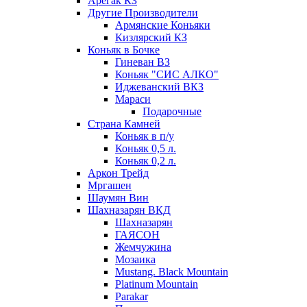
Арегак КЗ
Другие Производители
Армянские Коньяки
Кизлярский КЗ
Коньяк в Бочке
Гиневан ВЗ
Коньяк "СИС АЛКО"
Иджеванский ВКЗ
Мараси
Подарочные
Страна Камней
Коньяк в п/у
Коньяк 0,5 л.
Коньяк 0,2 л.
Аркон Трейд
Мргашен
Шаумян Вин
Шахназарян ВКД
Шахназарян
ГАЯСОН
Жемчужина
Мозаика
Mustang. Black Mountain
Platinum Mountain
Parakar