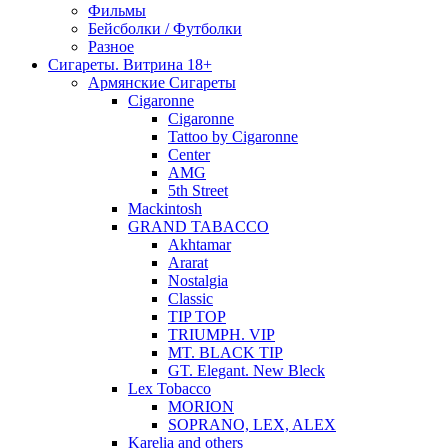
Фильмы
Бейсболки / Футболки
Разное
Сигареты. Витрина 18+
Армянские Сигареты
Cigaronne
Cigaronne
Tattoo by Cigaronne
Center
AMG
5th Street
Mackintosh
GRAND TABACCO
Akhtamar
Ararat
Nostalgia
Classic
TIP TOP
TRIUMPH. VIP
MT. BLACK TIP
GT. Elegant. New Bleck
Lex Tobacco
MORION
SOPRANO, LEX, ALEX
Karelia and others