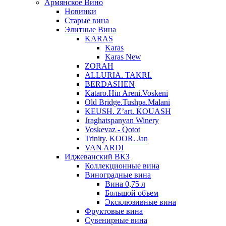
Армянское Вино
Новинки
Старые вина
Элитные Вина
KARAS
Karas
Karas New
ZORAH
ALLURIA. TAKRI.
BERDASHEN
Kataro.Hin Areni.Voskeni
Old Bridge.Tushpa.Malani
KEUSH. Z’art. KOUASH
Jraghatspanyan Winery
Voskevaz - Qotot
Trinity. KOOR. Jan
VAN ARDI
Иджеванский ВКЗ
Коллекционные вина
Виноградные вина
Вина 0,75 л
Большой объем
Эксклюзивные вина
Фруктовые вина
Cувенирные вина