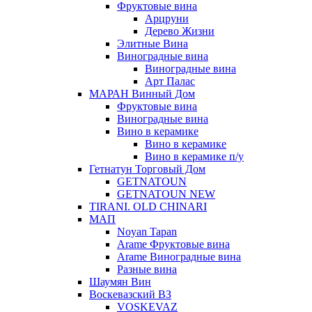
Фруктовые вина
Арцруни
Дерево Жизни
Элитные Вина
Виноградные вина
Виноградные вина
Арт Палас
МАРАН Винный Дом
Фруктовые вина
Виноградные вина
Вино в керамике
Вино в керамике
Вино в керамике п/у
Гетнатун Торговый Дом
GETNATOUN
GETNATOUN NEW
TIRANI. OLD CHINARI
МАП
Noyan Tapan
Arame Фруктовые вина
Arame Виноградные вина
Разные вина
Шаумян Вин
Воскевазский ВЗ
VOSKEVAZ