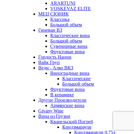
ARARTUNI
VOSKEVAZ ELITE
МЕЦ СЮНИК
Классика
Большой объем
Гиневан ВЗ
Классические вина
Большой объем
Сувенирные вина
Фруктовые вина
Гордость Нации
Вайк Груп
Веди - Алко ВКЗ
Виноградные вина
Классические
Большой объем
Фруктовые вина
В керамике
Другие Производители
Армянские вина
Givany Wine
Вина из Грузии
Кварельский Погреб
Киндзмараули
Киндзмараули 0,75л