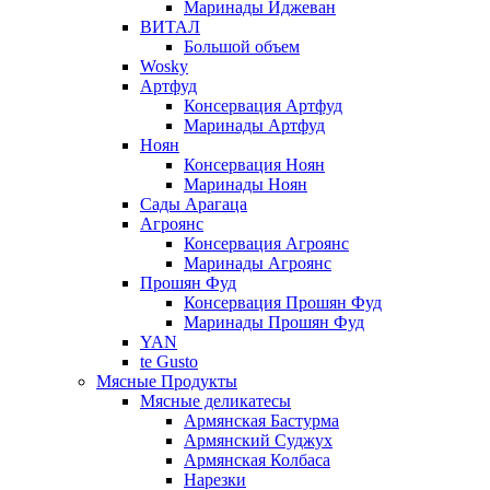
Маринады Иджеван
ВИТАЛ
Большой объем
Wosky
Артфуд
Консервация Артфуд
Маринады Артфуд
Ноян
Консервация Ноян
Маринады Ноян
Сады Арагаца
Агроянс
Консервация Агроянс
Маринады Агроянс
Прошян Фуд
Консервация Прошян Фуд
Маринады Прошян Фуд
YAN
te Gusto
Мясные Продукты
Мясные деликатесы
Армянская Бастурма
Армянский Суджух
Армянская Колбаса
Нарезки