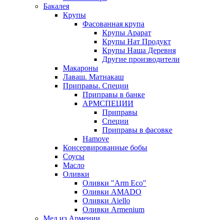
Бакалея
Крупы
Фасованная крупа
Крупы Арарат
Крупы Нат Продукт
Крупы Наша Деревня
Другие производители
Макароны
Лаваш. Матнакаш
Приправы. Специи
Приправы в банке
АРМСПЕЦИИ
Приправы
Специи
Приправы в фасовке
Hamove
Консервированные бобы
Соусы
Масло
Оливки
Оливки "Arm Eco"
Оливки AMADO
Оливки Aiello
Оливки Armenium
Мед из Армении