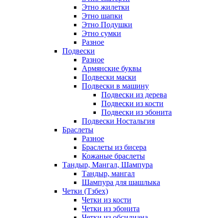
Этно жилетки
Этно шапки
Этно Подушки
Этно сумки
Разное
Подвески
Разное
Армянские буквы
Подвески маски
Подвески в машину
Подвески из дерева
Подвески из кости
Подвески из эбонита
Подвески Ностальгия
Браслеты
Разное
Браслеты из бисера
Кожаные браслеты
Тандыр, Мангал, Шампура
Тандыр, мангал
Шампура для шашлыка
Четки (Тзбех)
Четки из кости
Четки из эбонита
Четки из обсидиана