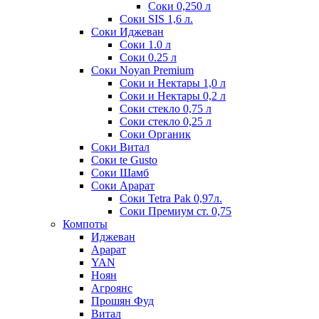
Соки 0,250 л
Соки SIS 1,6 л.
Соки Иджеван
Соки 1.0 л
Соки 0.25 л
Соки Noyan Premium
Соки и Нектары 1,0 л
Соки и Нектары 0,2 л
Соки стекло 0,75 л
Соки стекло 0,25 л
Соки Органик
Соки Витал
Соки te Gusto
Соки Шамб
Соки Арарат
Соки Tetra Pak 0,97л.
Соки Премиум ст. 0,75
Компоты
Иджеван
Арарат
YAN
Ноян
Агроянс
Прошян Фуд
Витал