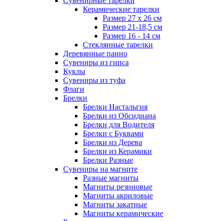
Сувенирные тарелки
Керамические тарелки
Размер 27 х 26 см
Размер 21-18,5 см
Размер 16 - 14 см
Стеклянные тарелки
Деревянные панно
Сувениры из гипса
Куклы
Сувениры из туфа
Флаги
Брелки
Брелки Настальгия
Брелки из Обсидиана
Брелки для Водителя
Брелки с Буквами
Брелки из Дерева
Брелки из Керамики
Брелки Разные
Сувениры на магните
Разные магниты
Магниты резиновые
Магниты акриловые
Магниты закатные
Магниты керамические