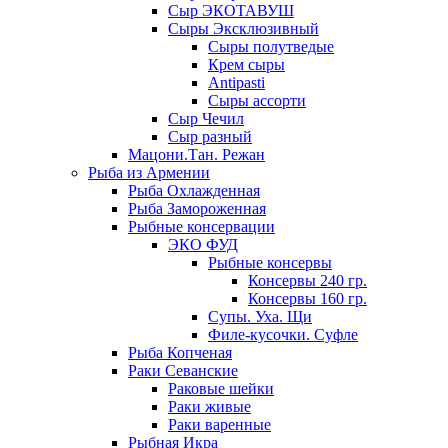
Сыр ЭКОТАВУШ
Сыры Эксклюзивный
Сыры полутведые
Крем сыры
Antipasti
Сыры ассорти
Сыр Чечил
Сыр разный
Мацони.Тан. Режан
Рыба из Армении
Рыба Охлажденная
Рыба Замороженная
Рыбные консервации
ЭКО ФУД
Рыбные консервы
Консервы 240 гр.
Консервы 160 гр.
Супы. Уха. Щи
Филе-кусочки. Суфле
Рыба Копченая
Раки Севанские
Раковые шейки
Раки живые
Раки варенные
Рыбная Икра