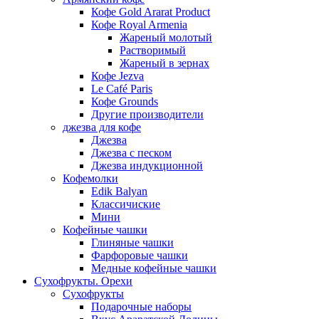
Кофе Gold Ararat Product
Кофе Royal Armenia
Жареный молотый
Растворимый
Жареный в зернах
Кофе Jezva
Le Café Paris
Кофе Grounds
Другие производители
джезва для кофе
Джезва
Джезва с песком
Джезва индукционной
Кофемолки
Edik Balyan
Классичиские
Мини
Кофейные чашки
Глиняные чашки
Фарфоровые чашки
Медные кофейные чашки
Сухофрукты. Орехи
Сухофрукты
Подарочные наборы