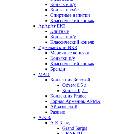
Коньяк в п/у
Коньяк в тубе
Спиртные напитки
Классический коньяк
АрАрАт ЕКЗ
Элитные
Коньяк в п/у
Классический коньяк
Иджеванский ВКЗ
Марочные коньяки
Коньяки п/у
Классический коньяк
Бренди
МАП
Коллекция Золотой
Объем 0,5 л
Коньяк 0,7 л
Коллекция France
Горная Армения. АРМА
Айвазовский
Разные
А.К.З.
А.К.З. п/у
Grand Sargis
URARTU