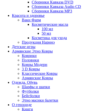
Сборники Кавказа DVD
Сборники Кавказа Audio CD
Сборники Кавказа MP3
Красота и здоровье
Ваки Фарм
Косметические масла
100 мл
50 мл
Косметика для ухода
Продукция Наринэ
Детские игры
Армянские Этно Ковры
Коврики
Половики
Ковры Модерн
3 D Ковры
Классические Ковры
Армянские Ковры
Одежда. Обувь
Шарфы и шапки
Футболки
Бейсболки
Этно масики балетки
О геноциде
Книги