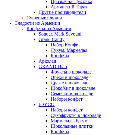
Прозрачная фасовка
Армянский Тараз
Другие производители
Сушеные Овощи
Сладости из Армении
Конфеты из Армении
Sonuar. Mark Sevouni
Grand Candy
Набор Конфет
Лукум. Мармелад
Конфеты
Арколад
GRAND Dian
Фрукты в шоколаде
Орехи в шоколаде
Драже в шоколаде
ШокоХит в шоколаде
Семечки в шоколаде
Наборы конфет
JOYCO
Наборы конфет
Сухофрукты в шоколаде
Мармелад. Лукум
Шоколадные плитки
Конфеты