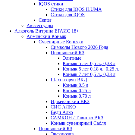
IQOS стики
Стики для IQOS ILUMA
Стики для IQOS
Сenter
Акссессуары
Алкоголь Витрина ЕГАИС 18+
Армянский Коньяк
Сувенирные Коньяки
Символы Нового 2026 Года
Прошянский КЗ
Элитные
Коньяк 5 лет 0,5 л., 0,33 л
Коньяк 5 лет 0,18 л., 0,25 л.
Коньяк 7 лет 0,5 л., 0,33 л
Шахназарян ВКД
Коньяк 0,5 л
Коньяк 0,25 л
Коньяк 0,70 л
Иджеванский ВКЗ
СИС АЛКО
Веди Алко
САМКОН / Тавинко ВКЗ
Коньяк сувенирный Сабля
Прошянский КЗ
Эксклюзив