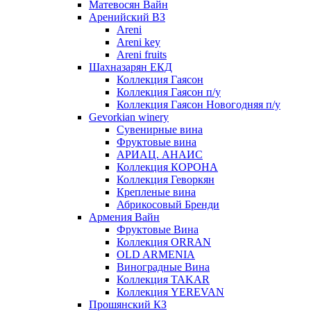
Матевосян Вайн
Аренийский ВЗ
Areni
Areni key
Areni fruits
Шахназарян ЕКД
Коллекция Гаясон
Коллекция Гаясон п/у
Коллекция Гаясон Новогодняя п/у
Gevorkian winery
Сувенирные вина
Фруктовые вина
АРИАЦ. АНАИС
Коллекция КОРОНА
Коллекция Геворкян
Крепленые вина
Абрикосовый Бренди
Армения Вайн
Фруктовые Вина
Коллекция ORRAN
OLD ARMENIA
Виноградные Вина
Коллекция TAKAR
Коллекция YEREVAN
Прошянский КЗ