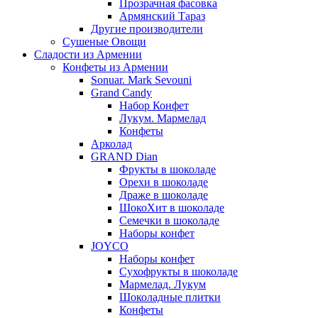
Прозрачная фасовка
Армянский Тараз
Другие производители
Сушеные Овощи
Сладости из Армении
Конфеты из Армении
Sonuar. Mark Sevouni
Grand Candy
Набор Конфет
Лукум. Мармелад
Конфеты
Арколад
GRAND Dian
Фрукты в шоколаде
Орехи в шоколаде
Драже в шоколаде
ШокоХит в шоколаде
Семечки в шоколаде
Наборы конфет
JOYCO
Наборы конфет
Сухофрукты в шоколаде
Мармелад. Лукум
Шоколадные плитки
Конфеты