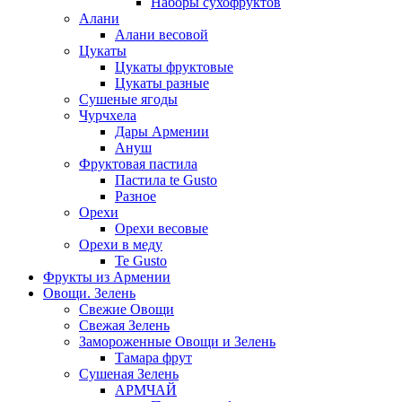
Наборы сухофруктов
Алани
Алани весовой
Цукаты
Цукаты фруктовые
Цукаты разные
Сушеные ягоды
Чурчхела
Дары Армении
Ануш
Фруктовая пастила
Пастила te Gusto
Разное
Орехи
Орехи весовые
Орехи в меду
Te Gusto
Фрукты из Армении
Овощи. Зелень
Свежие Овощи
Свежая Зелень
Замороженные Овощи и Зелень
Тамара фрут
Сушеная Зелень
АРМЧАЙ