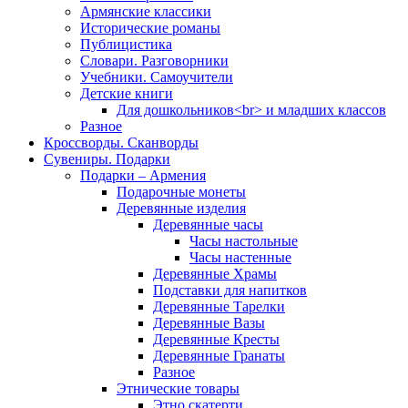
Армянские классики
Исторические романы
Публицистика
Словари. Разговорники
Учебники. Самоучители
Детские книги
Для дошкольников<br> и младших классов
Разное
Кроссворды. Сканворды
Сувениры. Подарки
Подарки – Армения
Подарочные монеты
Деревянные изделия
Деревянные часы
Часы настольные
Часы настенные
Деревянные Храмы
Подставки для напитков
Деревянные Тарелки
Деревянные Вазы
Деревянные Кресты
Деревянные Гранаты
Разное
Этнические товары
Этно скатерти