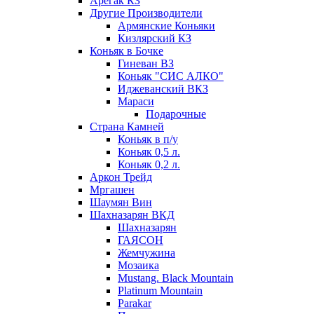
Арегак КЗ
Другие Производители
Армянские Коньяки
Кизлярский КЗ
Коньяк в Бочке
Гиневан ВЗ
Коньяк "СИС АЛКО"
Иджеванский ВКЗ
Мараси
Подарочные
Страна Камней
Коньяк в п/у
Коньяк 0,5 л.
Коньяк 0,2 л.
Аркон Трейд
Мргашен
Шаумян Вин
Шахназарян ВКД
Шахназарян
ГАЯСОН
Жемчужина
Мозаика
Mustang. Black Mountain
Platinum Mountain
Parakar