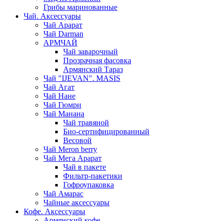
Грибы маринованные
Чай. Аксессуары
Чай Арарат
Чай Darman
АРМЧАЙ
Чай заварочный
Прозрачная фасовка
Армянский Тараз
Чай "IJEVAN". MASIS
Чай Агат
Чай Нане
Чай Гюмри
Чай Манана
Чай травяной
Био-сертифицированный
Весовой
Чай Meron berry
Чай Мега Арарат
Чай в пакете
Фильтр-пакетики
Гофроупаковка
Чай Амарас
Чайные аксессуары
Кофе. Аксессуары
Армянский кофе