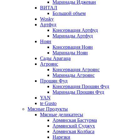
Маринады Иджеван
ВИТАЛ
Большой объем
Wosky
Артфуд
Консервация Артфуд
Маринады Артфуд
Ноян
Консервация Ноян
Маринады Ноян
Сады Арагаца
Агроянс
Консервация Агроянс
Маринады Агроянс
Прошян Фуд
Консервация Прошян Фуд
Маринады Прошян Фуд
YAN
te Gusto
Мясные Продукты
Мясные деликатесы
Армянская Бастурма
Армянский Суджух
Армянская Колбаса
Нарезки