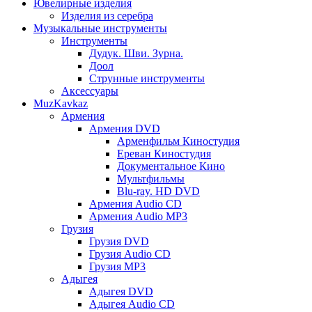
Ювелирные изделия
Изделия из серебра
Музыкальные инструменты
Инструменты
Дудук. Шви. Зурна.
Доол
Струнные инструменты
Аксессуары
MuzKavkaz
Армения
Армения DVD
Арменфильм Киностудия
Ереван Киностудия
Документальное Кино
Мультфильмы
Blu-ray. HD DVD
Армения Audio CD
Армения Audio MP3
Грузия
Грузия DVD
Грузия Audio CD
Грузия MP3
Адыгея
Адыгея DVD
Адыгея Audio CD