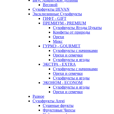
Вкус Араратской Долины
Весовой
Сухофрукты IJEVAN
Эксклюзивные Сухофрукты
ГИФТ - GIFT
ПРЕМИУМ - PREMIUM
Сухофрукты Ягоды Цукаты
Конфеты от природы
Орехи
Микс
ГУРМЭ - GOURMET
Сухофрукты с начинками
Орехи и семечки
Сухофрукты и ягоды
ЭКСТРА - EXTRA
Сухофрукты с начинками
Орехи и семечки
Сухофрукты и ягоды
ЭКОНОМ - ECONOM
Сухофрукты и ягоды
Орехи и семечки
Разное
Сухофрукты Aregi
Сушеные фрукты
Фруктовые Чипсы