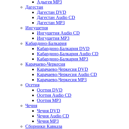
Адыгея MP3
Дагестан
Дагестан DVD
Дагестан Audio CD
Дагестан MP3
Ингушетия
Ингушетия Audio CD
Ингушетия MP3
Кабардино-Балкария
Кабардино-Балкария DVD
Кабардино-Балкария Audio CD
Кабардино-Балкария MP3
Карачаево-Черкесия
Карачаево-Черкесия DVD
Карачаево-Черкесия Audio CD
Карачаево-Черкесия MP3
Осетия
Осетия DVD
Осетия Audio CD
Осетия MP3
Чечня
Чечня DVD
Чечня Audio CD
Чечня MP3
Сборники Кавказа