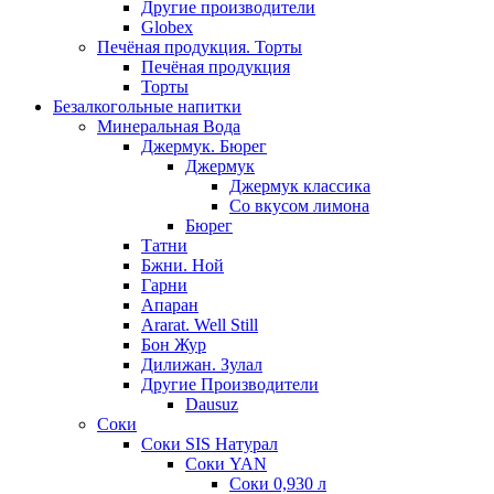
Другие производители
Globex
Печёная продукция. Торты
Печёная продукция
Торты
Безалкогольные напитки
Минеральная Вода
Джермук. Бюрег
Джермук
Джермук классика
Со вкусом лимона
Бюрег
Татни
Бжни. Ной
Гарни
Апаран
Ararat. Well Still
Бон Жур
Дилижан. Зулал
Другие Производители
Dausuz
Соки
Соки SIS Натурал
Соки YAN
Соки 0,930 л