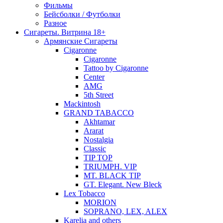
Фильмы
Бейсболки / Футболки
Разное
Сигареты. Витрина 18+
Армянские Сигареты
Cigaronne
Cigaronne
Tattoo by Cigaronne
Center
AMG
5th Street
Mackintosh
GRAND TABACCO
Akhtamar
Ararat
Nostalgia
Classic
TIP TOP
TRIUMPH. VIP
MT. BLACK TIP
GT. Elegant. New Bleck
Lex Tobacco
MORION
SOPRANO, LEX, ALEX
Karelia and others