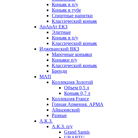
Коньяк в п/у
Коньяк в тубе
Спиртные напитки
Классический коньяк
АрАрАт ЕКЗ
Элитные
Коньяк в п/у
Классический коньяк
Иджеванский ВКЗ
Марочные коньяки
Коньяки п/у
Классический коньяк
Бренди
МАП
Коллекция Золотой
Объем 0,5 л
Коньяк 0,7 л
Коллекция France
Горная Армения. АРМА
Айвазовский
Разные
А.К.З.
А.К.З. п/у
Grand Sargis
URARTU