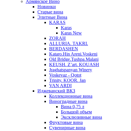
Армянское Вино
Новинки
Старые вина
Элитные Вина
KARAS
Karas
Karas New
ZORAH
ALLURIA. TAKRI.
BERDASHEN
Kataro.Hin Areni.Voskeni
Old Bridge.Tushpa.Malani
KEUSH. Z’art. KOUASH
Jraghatspanyan Winery
Voskevaz - Qotot
Trinity. KOOR. Jan
VAN ARDI
Иджеванский ВКЗ
Коллекционные вина
Виноградные вина
Вина 0,75 л
Большой объем
Эксклюзивные вина
Фруктовые вина
Cувенирные вина