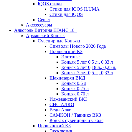
IQOS стики
Стики для IQOS ILUMA
Стики для IQOS
Сenter
Акссессуары
Алкоголь Витрина ЕГАИС 18+
Армянский Коньяк
Сувенирные Коньяки
Символы Нового 2026 Года
Прошянский КЗ
Элитные
Коньяк 5 лет 0,5 л., 0,33 л
Коньяк 5 лет 0,18 л., 0,25 л.
Коньяк 7 лет 0,5 л., 0,33 л
Шахназарян ВКД
Коньяк 0,5 л
Коньяк 0,25 л
Коньяк 0,70 л
Иджеванский ВКЗ
СИС АЛКО
Веди Алко
САМКОН / Тавинко ВКЗ
Коньяк сувенирный Сабля
Прошянский КЗ
Эксклюзив