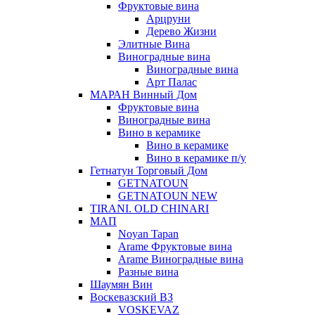
Фруктовые вина
Арцруни
Дерево Жизни
Элитные Вина
Виноградные вина
Виноградные вина
Арт Палас
МАРАН Винный Дом
Фруктовые вина
Виноградные вина
Вино в керамике
Вино в керамике
Вино в керамике п/у
Гетнатун Торговый Дом
GETNATOUN
GETNATOUN NEW
TIRANI. OLD CHINARI
МАП
Noyan Tapan
Arame Фруктовые вина
Arame Виноградные вина
Разные вина
Шаумян Вин
Воскевазский ВЗ
VOSKEVAZ