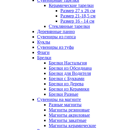
Сувенирные тарелки
Керамические тарелки
Размер 27 х 26 см
Размер 21-18,5 см
Размер 16 - 14 см
Стеклянные тарелки
Деревянные панно
Сувениры из гипса
Куклы
Сувениры из туфа
Флаги
Брелки
Брелки Настальгия
Брелки из Обсидиана
Брелки для Водителя
Брелки с Буквами
Брелки из Дерева
Брелки из Керамики
Брелки Разные
Сувениры на магните
Разные магниты
Магниты резиновые
Магниты акриловые
Магниты закатные
Магниты керамические