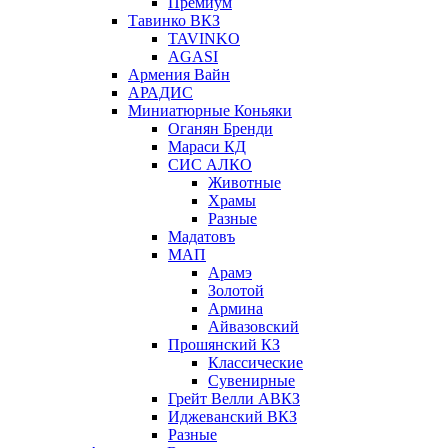
Премиум
Тавинко ВКЗ
TAVINKO
AGASI
Армения Вайн
АРАДИС
Миниатюрные Коньяки
Оганян Бренди
Мараси КД
СИС АЛКО
Животные
Храмы
Разные
Мадатовъ
МАП
Арамэ
Золотой
Армина
Айвазовский
Прошянский КЗ
Классические
Сувенирные
Грейт Велли АВКЗ
Иджеванский ВКЗ
Разные