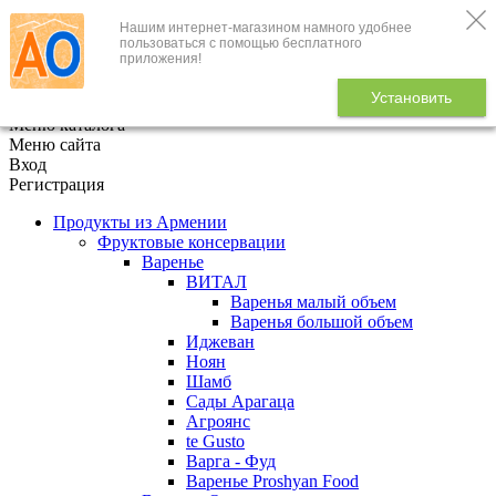
Нашим интернет-магазином намного удобнее
+7 (495) 646-888-1
пользоваться с помощью бесплатного
приложения!
В корзине
0
товаров
Установить
x
Меню каталога
Меню сайта
Вход
Регистрация
Продукты из Армении
Фруктовые консервации
Варенье
ВИТАЛ
Варенья малый объем
Варенья большой объем
Иджеван
Ноян
Шамб
Сады Арагаца
Агроянс
te Gusto
Варга - Фуд
Варенье Proshyan Food