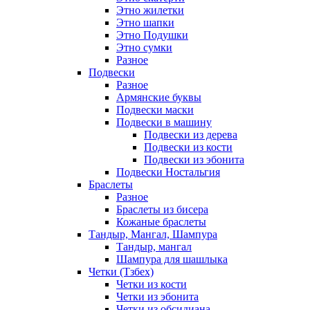
Этно жилетки
Этно шапки
Этно Подушки
Этно сумки
Разное
Подвески
Разное
Армянские буквы
Подвески маски
Подвески в машину
Подвески из дерева
Подвески из кости
Подвески из эбонита
Подвески Ностальгия
Браслеты
Разное
Браслеты из бисера
Кожаные браслеты
Тандыр, Мангал, Шампура
Тандыр, мангал
Шампура для шашлыка
Четки (Тзбех)
Четки из кости
Четки из эбонита
Четки из обсидиана