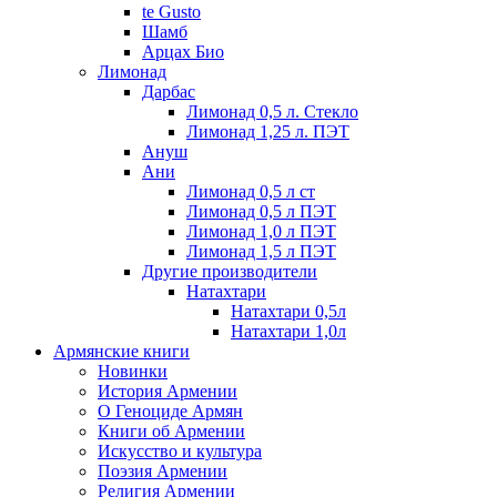
te Gusto
Шамб
Арцах Био
Лимонад
Дарбас
Лимонад 0,5 л. Стекло
Лимонад 1,25 л. ПЭТ
Ануш
Ани
Лимонад 0,5 л ст
Лимонад 0,5 л ПЭТ
Лимонад 1,0 л ПЭТ
Лимонад 1,5 л ПЭТ
Другие производители
Натахтари
Натахтари 0,5л
Натахтари 1,0л
Армянские книги
Новинки
История Армении
О Геноциде Армян
Книги об Армении
Иcкусство и культура
Поэзия Армении
Религия Армении