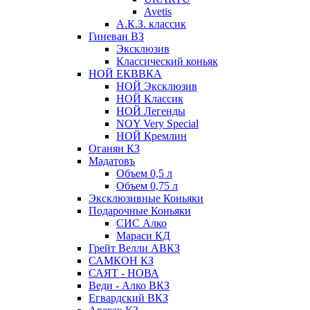
Avetis
А.К.З. классик
Гиневан ВЗ
Эксклюзив
Классический коньяк
НОЙ ЕКВВКА
НОЙ Эксклюзив
НОЙ Классик
НОЙ Легенды
NOY Very Speсial
НОЙ Кремлин
Оганян КЗ
Мадатовъ
Объем 0,5 л
Объем 0,75 л
Эксклюзивные Коньяки
Подарочные Коньяки
СИС Алко
Мараси КД
Грейт Велли АВКЗ
САМКОН КЗ
САЯТ - НОВА
Веди - Алко ВКЗ
Егвардский ВКЗ