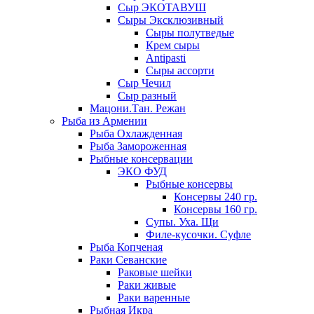
Сыр ЭКОТАВУШ
Сыры Эксклюзивный
Сыры полутведые
Крем сыры
Antipasti
Сыры ассорти
Сыр Чечил
Сыр разный
Мацони.Тан. Режан
Рыба из Армении
Рыба Охлажденная
Рыба Замороженная
Рыбные консервации
ЭКО ФУД
Рыбные консервы
Консервы 240 гр.
Консервы 160 гр.
Супы. Уха. Щи
Филе-кусочки. Суфле
Рыба Копченая
Раки Севанские
Раковые шейки
Раки живые
Раки варенные
Рыбная Икра