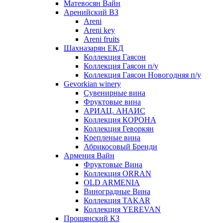
Матевосян Вайн
Аренийский ВЗ
Areni
Areni key
Areni fruits
Шахназарян ЕКД
Коллекция Гаясон
Коллекция Гаясон п/у
Коллекция Гаясон Новогодняя п/у
Gevorkian winery
Сувенирные вина
Фруктовые вина
АРИАЦ. АНАИС
Коллекция КОРОНА
Коллекция Геворкян
Крепленые вина
Абрикосовый Бренди
Армения Вайн
Фруктовые Вина
Коллекция ORRAN
OLD ARMENIA
Виноградные Вина
Коллекция TAKAR
Коллекция YEREVAN
Прошянский КЗ