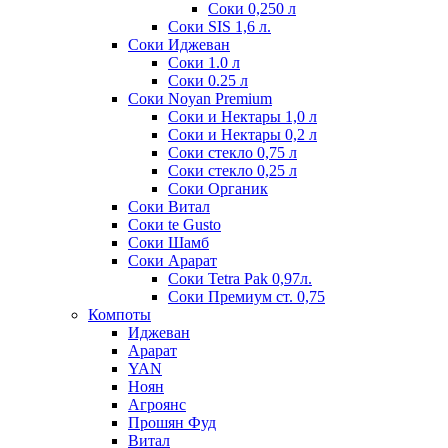
Соки 0,250 л
Соки SIS 1,6 л.
Соки Иджеван
Соки 1.0 л
Соки 0.25 л
Соки Noyan Premium
Соки и Нектары 1,0 л
Соки и Нектары 0,2 л
Соки стекло 0,75 л
Соки стекло 0,25 л
Соки Органик
Соки Витал
Соки te Gusto
Соки Шамб
Соки Арарат
Соки Tetra Pak 0,97л.
Соки Премиум ст. 0,75
Компоты
Иджеван
Арарат
YAN
Ноян
Агроянс
Прошян Фуд
Витал