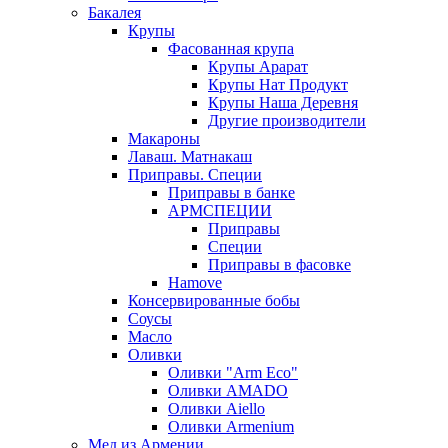
Бакалея
Крупы
Фасованная крупа
Крупы Арарат
Крупы Нат Продукт
Крупы Наша Деревня
Другие производители
Макароны
Лаваш. Матнакаш
Приправы. Специи
Приправы в банке
АРМСПЕЦИИ
Приправы
Специи
Приправы в фасовке
Hamove
Консервированные бобы
Соусы
Масло
Оливки
Оливки "Arm Eco"
Оливки AMADO
Оливки Aiello
Оливки Armenium
Мед из Армении