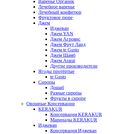
Варенье Органик
Лечебное варенье
Лечебный конфитюр
Фруктовое пюре
Джем
Иджеван
Джем YAN
Джем Агроянс
Джем Фрут Ланд
Джем te Gusto
Джем Шамб
Джем Ararat
Другие производители
Ягоды протёртые
te Gusto
Сиропы
Дошаб
Разные сиропы
Фрукты в сиропе
Овощные Консервации
KERAKUR
Консервация KERAKUR
Маринады KERAKUR
Иджеван
Консервация Иджеван