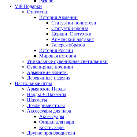
Разное
VIP Подарки
Статуэтки
История Армении
Статуэтки полистоун
Статуэтки бронза
Церкви. Статуэтки
Армянский алфавит
Галерея образов
История России
Мировая история
Уникальные сувенирные светильники
Сувенирные ночники
Армянские монеты
Деревянные изделия
Настольные игры
Армянские Нарды
Нарды + Шахматы
Шахматы
Ломберные столы
Аксессуары для нард
Аксессуары
Фишки для нард
Кости. Зары
Другие производители