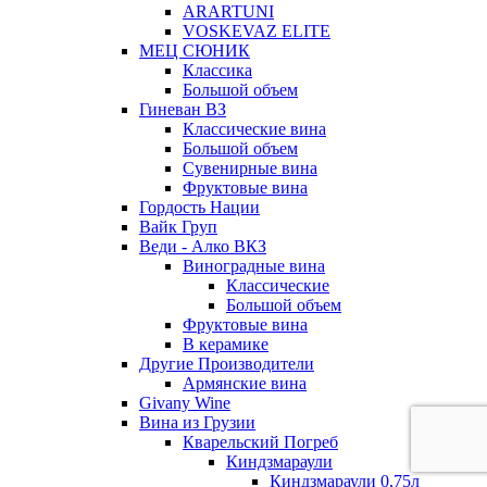
ARARTUNI
VOSKEVAZ ELITE
МЕЦ СЮНИК
Классика
Большой объем
Гиневан ВЗ
Классические вина
Большой объем
Сувенирные вина
Фруктовые вина
Гордость Нации
Вайк Груп
Веди - Алко ВКЗ
Виноградные вина
Классические
Большой объем
Фруктовые вина
В керамике
Другие Производители
Армянские вина
Givany Wine
Вина из Грузии
Кварельский Погреб
Киндзмараули
Киндзмараули 0,75л