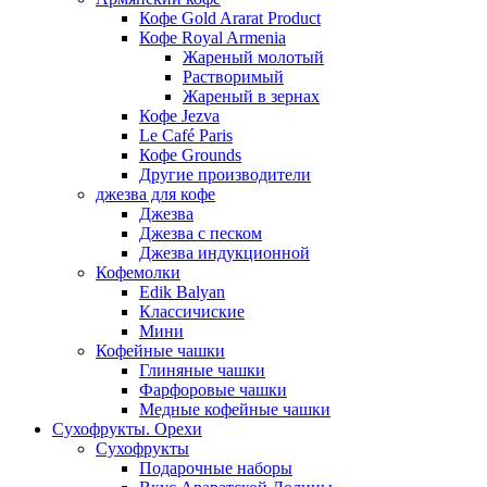
Кофе Gold Ararat Product
Кофе Royal Armenia
Жареный молотый
Растворимый
Жареный в зернах
Кофе Jezva
Le Café Paris
Кофе Grounds
Другие производители
джезва для кофе
Джезва
Джезва с песком
Джезва индукционной
Кофемолки
Edik Balyan
Классичиские
Мини
Кофейные чашки
Глиняные чашки
Фарфоровые чашки
Медные кофейные чашки
Сухофрукты. Орехи
Сухофрукты
Подарочные наборы