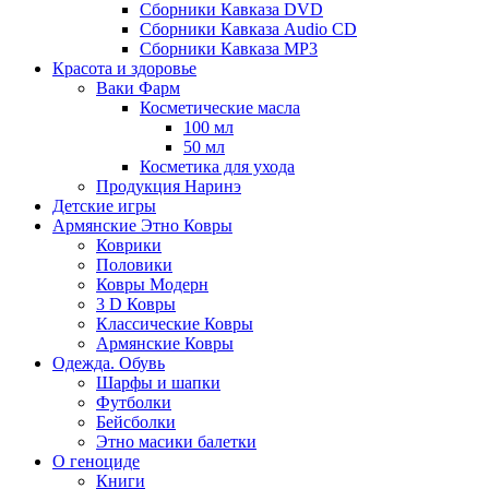
Сборники Кавказа DVD
Сборники Кавказа Audio CD
Сборники Кавказа MP3
Красота и здоровье
Ваки Фарм
Косметические масла
100 мл
50 мл
Косметика для ухода
Продукция Наринэ
Детские игры
Армянские Этно Ковры
Коврики
Половики
Ковры Модерн
3 D Ковры
Классические Ковры
Армянские Ковры
Одежда. Обувь
Шарфы и шапки
Футболки
Бейсболки
Этно масики балетки
О геноциде
Книги