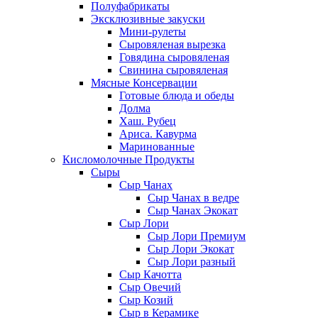
Полуфабрикаты
Эксклюзивные закуски
Мини-рулеты
Сыровяленая вырезка
Говядина сыровяленая
Свинина сыровяленая
Мясные Консервации
Готовые блюда и обеды
Долма
Хаш. Рубец
Ариса. Кавурма
Маринованные
Кисломолочные Продукты
Сыры
Сыр Чанах
Сыр Чанах в ведре
Сыр Чанах Экокат
Сыр Лори
Сыр Лори Премиум
Сыр Лори Экокат
Сыр Лори разный
Сыр Качотта
Сыр Овечий
Сыр Козий
Сыр в Керамике