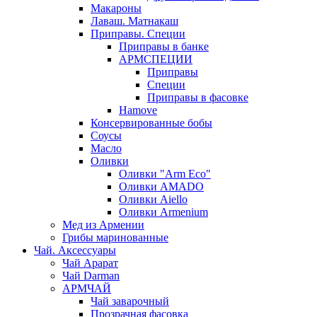
Макароны
Лаваш. Матнакаш
Приправы. Специи
Приправы в банке
АРМСПЕЦИИ
Приправы
Специи
Приправы в фасовке
Hamove
Консервированные бобы
Соусы
Масло
Оливки
Оливки "Arm Eco"
Оливки AMADO
Оливки Aiello
Оливки Armenium
Мед из Армении
Грибы маринованные
Чай. Аксессуары
Чай Арарат
Чай Darman
АРМЧАЙ
Чай заварочный
Прозрачная фасовка