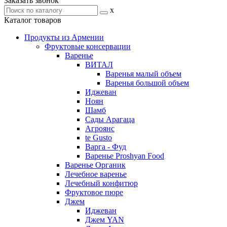
Заказать звонок
x
Каталог товаров
Продукты из Армении
Фруктовые консервации
Варенье
ВИТАЛ
Варенья малый объем
Варенья большой объем
Иджеван
Ноян
Шамб
Сады Арагаца
Агроянс
te Gusto
Варга - Фуд
Варенье Proshyan Food
Варенье Органик
Лечебное варенье
Лечебный конфитюр
Фруктовое пюре
Джем
Иджеван
Джем YAN