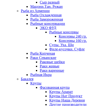
Сыр разный
Мацони.Тан. Режан
Рыба из Армении
Рыба Охлажденная
Рыба Замороженная
Рыбные консервации
ЭКО ФУД
Рыбные консервы
Консервы 240 гр.
Консервы 160 гр.
Супы. Уха. Щи
Филе-кусочки. Суфле
Рыба Копченая
Раки Севанские
Раковые шейки
Раки живые
Раки варенные
Рыбная Икра
Бакалея
Крупы
Фасованная крупа
Крупы Арарат
Крупы Нат Продукт
Крупы Наша Деревня
Другие производители