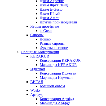
Джем Агроянс
Джем Фрут Ланд
Джем te Gusto
Джем Шамб
Джем Ararat
Другие производители
Ягоды протёртые
te Gusto
Сиропы
Дошаб
Разные сиропы
Фрукты в сиропе
Овощные Консервации
KERAKUR
Консервация KERAKUR
Маринады KERAKUR
Иджеван
Консервация Иджеван
Маринады Иджеван
ВИТАЛ
Большой объем
Wosky
Артфуд
Консервация Артфуд
Маринады Артфуд