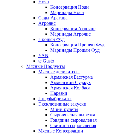
Ноян
Консервация Ноян
Маринады Ноян
Сады Арагаца
Агроянс
Консервация Агроянс
Маринады Агроянс
Прошян Фуд
Консервация Прошян Фуд
Маринады Прошян Фуд
YAN
te Gusto
Мясные Продукты
Мясные деликатесы
Армянская Бастурма
Армянский Суджух
Армянская Колбаса
Нарезки
Полуфабрикаты
Эксклюзивные закуски
Мини-рулеты
Сыровяленая вырезка
Говядина сыровяленая
Свинина сыровяленая
Мясные Консервации