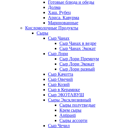
Готовые блюда и обеды
Долма
Хаш. Рубец
Ариса. Кавурма
Маринованные
Кисломолочные Продукты
Сыры
Сыр Чанах
Сыр Чанах в ведре
Сыр Чанах Экокат
Сыр Лори
Сыр Лори Премиум
Сыр Лори Экокат
Сыр Лори разный
Сыр Качотта
Сыр Овечий
Сыр Козий
Сыр в Керамике
Сыр ЭКОТАВУШ
Сыры Эксклюзивный
Сыры полутведые
Крем сыры
Antipasti
Сыры ассорти
Сыр Чечил