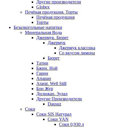
Другие производители
Globex
Печёная продукция. Торты
Печёная продукция
Торты
Безалкогольные напитки
Минеральная Вода
Джермук. Бюрег
Джермук
Джермук классика
Со вкусом лимона
Бюрег
Татни
Бжни. Ной
Гарни
Апаран
Ararat. Well Still
Бон Жур
Дилижан. Зулал
Другие Производители
Dausuz
Соки
Соки SIS Натурал
Соки YAN
Соки 0,930 л