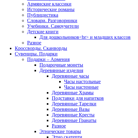
Армянские классики
Исторические романы
Публицистика
Словари. Разговорники
Учебники. Самоучители
Детские книги
Для дошкольников<br> и младших классов
Разное
Кроссворды. Сканворды
Сувениры. Подарки
Подарки – Армения
Подарочные монеты
Деревянные изделия
Деревянные часы
Часы настольные
Часы настенные
Деревянные Храмы
Подставки для напитков
Деревянные Тарелки
Деревянные Вазы
Деревянные Кресты
Деревянные Гранаты
Разное
Этнические товары
Этно скатерти