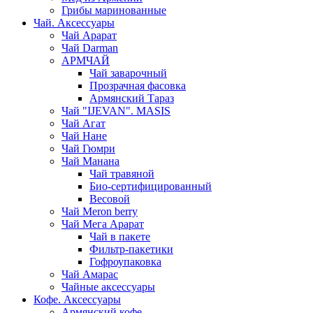
Грибы маринованные
Чай. Аксессуары
Чай Арарат
Чай Darman
АРМЧАЙ
Чай заварочный
Прозрачная фасовка
Армянский Тараз
Чай "IJEVAN". MASIS
Чай Агат
Чай Нане
Чай Гюмри
Чай Манана
Чай травяной
Био-сертифицированный
Весовой
Чай Meron berry
Чай Мега Арарат
Чай в пакете
Фильтр-пакетики
Гофроупаковка
Чай Амарас
Чайные аксессуары
Кофе. Аксессуары
Армянский кофе