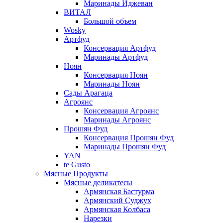
Маринады Иджеван
ВИТАЛ
Большой объем
Wosky
Артфуд
Консервация Артфуд
Маринады Артфуд
Ноян
Консервация Ноян
Маринады Ноян
Сады Арагаца
Агроянс
Консервация Агроянс
Маринады Агроянс
Прошян Фуд
Консервация Прошян Фуд
Маринады Прошян Фуд
YAN
te Gusto
Мясные Продукты
Мясные деликатесы
Армянская Бастурма
Армянский Суджух
Армянская Колбаса
Нарезки