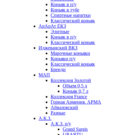
Коньяк в п/у
Коньяк в тубе
Спиртные напитки
Классический коньяк
АрАрАт ЕКЗ
Элитные
Коньяк в п/у
Классический коньяк
Иджеванский ВКЗ
Марочные коньяки
Коньяки п/у
Классический коньяк
Бренди
МАП
Коллекция Золотой
Объем 0,5 л
Коньяк 0,7 л
Коллекция France
Горная Армения. АРМА
Айвазовский
Разные
А.К.З.
А.К.З. п/у
Grand Sargis
URARTU