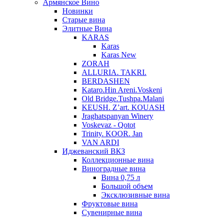
Армянское Вино
Новинки
Старые вина
Элитные Вина
KARAS
Karas
Karas New
ZORAH
ALLURIA. TAKRI.
BERDASHEN
Kataro.Hin Areni.Voskeni
Old Bridge.Tushpa.Malani
KEUSH. Z’art. KOUASH
Jraghatspanyan Winery
Voskevaz - Qotot
Trinity. KOOR. Jan
VAN ARDI
Иджеванский ВКЗ
Коллекционные вина
Виноградные вина
Вина 0,75 л
Большой объем
Эксклюзивные вина
Фруктовые вина
Cувенирные вина