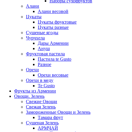
Наборы сухофруктов
Алани
Алани весовой
Цукаты
Цукаты фруктовые
Цукаты разные
Сушеные ягоды
Чурчхела
Дары Армении
Ануш
Фруктовая пастила
Пастила te Gusto
Разное
Орехи
Орехи весовые
Орехи в меду
Te Gusto
Фрукты из Армении
Овощи. Зелень
Свежие Овощи
Свежая Зелень
Замороженные Овощи и Зелень
Тамара фрут
Сушеная Зелень
АРМЧАЙ