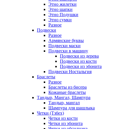
Этно жилетки
Этно шапки
Этно Подушки
Этно сумки
Разное
Подвески
Разное
Армянские буквы
Подвески маски
Подвески в машину
Подвески из дерева
Подвески из кости
Подвески из эбонита
Подвески Ностальгия
Браслеты
Разное
Браслеты из бисера
Кожаные браслеты
Тандыр, Мангал, Шампура
Тандыр, мангал
Шампура для шашлыка
Четки (Тзбех)
Четки из кости
Четки из эбонита
Четки из обсидиана