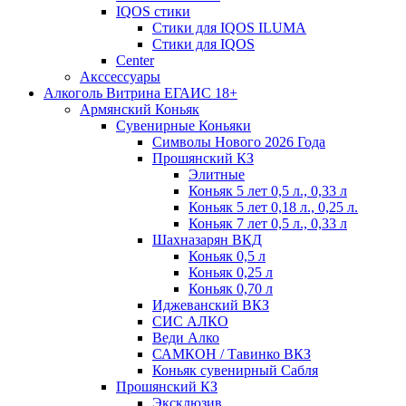
IQOS стики
Стики для IQOS ILUMA
Стики для IQOS
Сenter
Акссессуары
Алкоголь Витрина ЕГАИС 18+
Армянский Коньяк
Сувенирные Коньяки
Символы Нового 2026 Года
Прошянский КЗ
Элитные
Коньяк 5 лет 0,5 л., 0,33 л
Коньяк 5 лет 0,18 л., 0,25 л.
Коньяк 7 лет 0,5 л., 0,33 л
Шахназарян ВКД
Коньяк 0,5 л
Коньяк 0,25 л
Коньяк 0,70 л
Иджеванский ВКЗ
СИС АЛКО
Веди Алко
САМКОН / Тавинко ВКЗ
Коньяк сувенирный Сабля
Прошянский КЗ
Эксклюзив