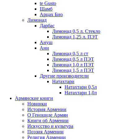
te Gusto
Шамб
Арцах Био
Лимонад
Дарбас
Лимонад 0,5 л. Стекло
Лимонад 1,25 л. ПЭТ
Ануш
Ани
Лимонад 0,5 л ст
Лимонад 0,5 л ПЭТ
Лимонад 1,0 л ПЭТ
Лимонад 1,5 л ПЭТ
Другие производители
Натахтари
Натахтари 0,5л
Натахтари 1,0л
Армянские книги
Новинки
История Армении
О Геноциде Армян
Книги об Армении
Иcкусство и культура
Поэзия Армении
Религия Армении