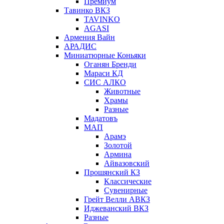
Премиум
Тавинко ВКЗ
TAVINKO
AGASI
Армения Вайн
АРАДИС
Миниатюрные Коньяки
Оганян Бренди
Мараси КД
СИС АЛКО
Животные
Храмы
Разные
Мадатовъ
МАП
Арамэ
Золотой
Армина
Айвазовский
Прошянский КЗ
Классические
Сувенирные
Грейт Велли АВКЗ
Иджеванский ВКЗ
Разные