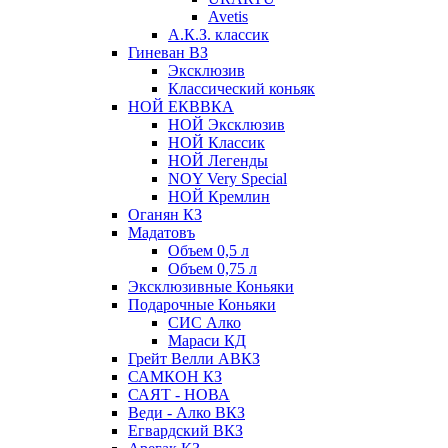
Avetis
А.К.З. классик
Гиневан ВЗ
Эксклюзив
Классический коньяк
НОЙ ЕКВВКА
НОЙ Эксклюзив
НОЙ Классик
НОЙ Легенды
NOY Very Speсial
НОЙ Кремлин
Оганян КЗ
Мадатовъ
Объем 0,5 л
Объем 0,75 л
Эксклюзивные Коньяки
Подарочные Коньяки
СИС Алко
Мараси КД
Грейт Велли АВКЗ
САМКОН КЗ
САЯТ - НОВА
Веди - Алко ВКЗ
Егвардский ВКЗ