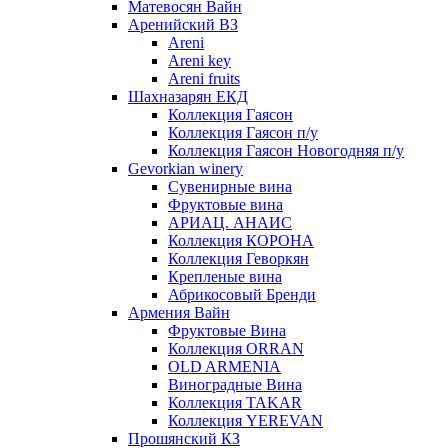
Матевосян Вайн
Аренийский ВЗ
Areni
Areni key
Areni fruits
Шахназарян ЕКД
Коллекция Гаясон
Коллекция Гаясон п/у
Коллекция Гаясон Новогодняя п/у
Gevorkian winery
Сувенирные вина
Фруктовые вина
АРИАЦ. АНАИС
Коллекция КОРОНА
Коллекция Геворкян
Крепленые вина
Абрикосовый Бренди
Армения Вайн
Фруктовые Вина
Коллекция ORRAN
OLD ARMENIA
Виноградные Вина
Коллекция TAKAR
Коллекция YEREVAN
Прошянский КЗ