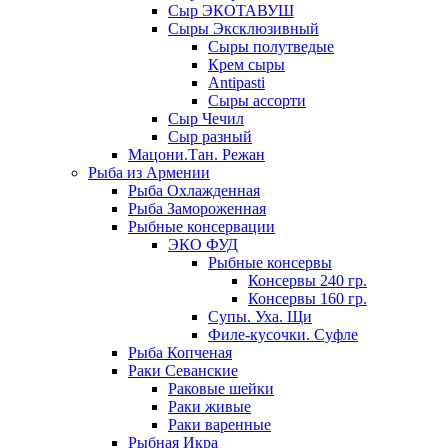
Сыр ЭКОТАВУШ
Сыры Эксклюзивный
Сыры полутведые
Крем сыры
Antipasti
Сыры ассорти
Сыр Чечил
Сыр разный
Мацони.Тан. Режан
Рыба из Армении
Рыба Охлажденная
Рыба Замороженная
Рыбные консервации
ЭКО ФУД
Рыбные консервы
Консервы 240 гр.
Консервы 160 гр.
Супы. Уха. Щи
Филе-кусочки. Суфле
Рыба Копченая
Раки Севанские
Раковые шейки
Раки живые
Раки варенные
Рыбная Икра