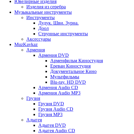
Ювелирные изделия
Изделия из серебра
Музыкальные инструменты
Инструменты
Дудук. Шви. Зурна.
Доол
Струнные инструменты
Аксессуары
MuzKavkaz
Армения
Армения DVD
Арменфильм Киностудия
Ереван Киностудия
Документальное Кино
Мультфильмы
Blu-ray. HD DVD
Армения Audio CD
Армения Audio MP3
Грузия
Грузия DVD
Грузия Audio CD
Грузия MP3
Адыгея
Адыгея DVD
Адыгея Audio CD