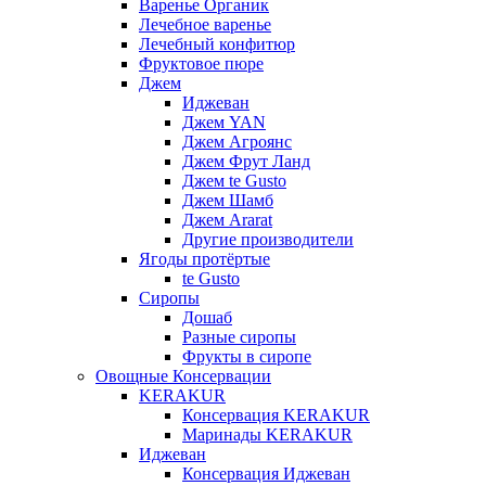
Варенье Органик
Лечебное варенье
Лечебный конфитюр
Фруктовое пюре
Джем
Иджеван
Джем YAN
Джем Агроянс
Джем Фрут Ланд
Джем te Gusto
Джем Шамб
Джем Ararat
Другие производители
Ягоды протёртые
te Gusto
Сиропы
Дошаб
Разные сиропы
Фрукты в сиропе
Овощные Консервации
KERAKUR
Консервация KERAKUR
Маринады KERAKUR
Иджеван
Консервация Иджеван