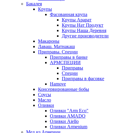
Бакалея
Крупы
Фасованная крупа
Крупы Арарат
Крупы Нат Продукт
Крупы Наша Деревня
Другие производители
Макароны
Лаваш. Матнакаш
Приправы. Специи
Приправы в банке
АРМСПЕЦИИ
Приправы
Специи
Приправы в фасовке
Hamove
Консервированные бобы
Соусы
Масло
Оливки
Оливки "Arm Eco"
Оливки AMADO
Оливки Aiello
Оливки Armenium
Мед из Армении