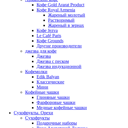
Кофе Gold Ararat Product
Кофе Royal Armenia
Жареный молотый
Растворимый
Жареный в зернах
Кофе Jezva
Le Café Paris
Кофе Grounds
Другие производители
джезва для кофе
Джезва
Джезва с песком
Джезва индукционной
Кофемолки
Edik Balyan
Классичиские
Мини
Кофейные чашки
Глиняные чашки
Фарфоровые чашки
Медные кофейные чашки
Сухофрукты. Орехи
Сухофрукты
Подарочные наборы