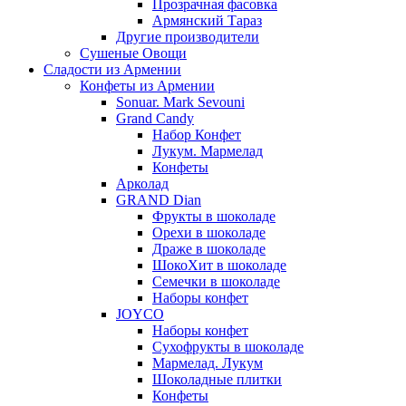
Прозрачная фасовка
Армянский Тараз
Другие производители
Сушеные Овощи
Сладости из Армении
Конфеты из Армении
Sonuar. Mark Sevouni
Grand Candy
Набор Конфет
Лукум. Мармелад
Конфеты
Арколад
GRAND Dian
Фрукты в шоколаде
Орехи в шоколаде
Драже в шоколаде
ШокоХит в шоколаде
Семечки в шоколаде
Наборы конфет
JOYCO
Наборы конфет
Сухофрукты в шоколаде
Мармелад. Лукум
Шоколадные плитки
Конфеты