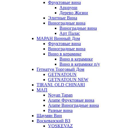
Фруктовые вина
Арцруни
Дерево Жизни
Элитные Вина
Виноградные вина
Виноградные вина
Арт Палас
МАРАН Винный Дом
Фруктовые вина
Виноградные вина
Вино в керамике
Вино в керамике
Вино в керамике п/у
Гетнатун Торговый Дом
GETNATOUN
GETNATOUN NEW
TIRANI. OLD CHINARI
МАП
Noyan Tapan
Arame Фруктовые вина
Arame Виноградные вина
Разные вина
Шаумян Вин
Воскевазский ВЗ
VOSKEVAZ