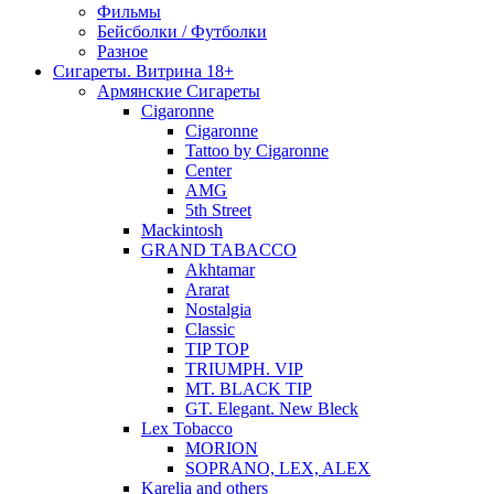
Фильмы
Бейсболки / Футболки
Разное
Сигареты. Витрина 18+
Армянские Сигареты
Cigaronne
Cigaronne
Tattoo by Cigaronne
Center
AMG
5th Street
Mackintosh
GRAND TABACCO
Akhtamar
Ararat
Nostalgia
Classic
TIP TOP
TRIUMPH. VIP
MT. BLACK TIP
GT. Elegant. New Bleck
Lex Tobacco
MORION
SOPRANO, LEX, ALEX
Karelia and others