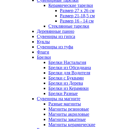
Сувенирные тарелки
Керамические тарелки
Размер 27 х 26 см
Размер 21-18,5 см
Размер 16 - 14 см
Стеклянные тарелки
Деревянные панно
Сувениры из гипса
Куклы
Сувениры из туфа
Флаги
Брелки
Брелки Настальгия
Брелки из Обсидиана
Брелки для Водителя
Брелки с Буквами
Брелки из Дерева
Брелки из Керамики
Брелки Разные
Сувениры на магните
Разные магниты
Магниты резиновые
Магниты акриловые
Магниты закатные
Магниты керамические