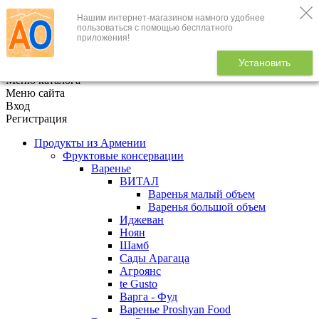
Нашим интернет-магазином намного удобнее
+7 (495) 646-888-1
пользоваться с помощью бесплатного
приложения!
В корзине
0
товаров
Установить
x
Меню каталога
Меню сайта
Вход
Регистрация
Продукты из Армении
Фруктовые консервации
Варенье
ВИТАЛ
Варенья малый объем
Варенья большой объем
Иджеван
Ноян
Шамб
Сады Арагаца
Агроянс
te Gusto
Варга - Фуд
Варенье Proshyan Food