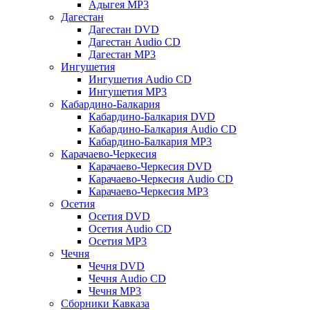
Адыгея MP3
Дагестан
Дагестан DVD
Дагестан Audio CD
Дагестан MP3
Ингушетия
Ингушетия Audio CD
Ингушетия MP3
Кабардино-Балкария
Кабардино-Балкария DVD
Кабардино-Балкария Audio CD
Кабардино-Балкария MP3
Карачаево-Черкесия
Карачаево-Черкесия DVD
Карачаево-Черкесия Audio CD
Карачаево-Черкесия MP3
Осетия
Осетия DVD
Осетия Audio CD
Осетия MP3
Чечня
Чечня DVD
Чечня Audio CD
Чечня MP3
Сборники Кавказа