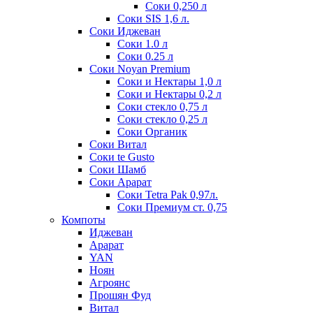
Соки 0,250 л
Соки SIS 1,6 л.
Соки Иджеван
Соки 1.0 л
Соки 0.25 л
Соки Noyan Premium
Соки и Нектары 1,0 л
Соки и Нектары 0,2 л
Соки стекло 0,75 л
Соки стекло 0,25 л
Соки Органик
Соки Витал
Соки te Gusto
Соки Шамб
Соки Арарат
Соки Tetra Pak 0,97л.
Соки Премиум ст. 0,75
Компоты
Иджеван
Арарат
YAN
Ноян
Агроянс
Прошян Фуд
Витал