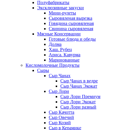
Полуфабрикаты
Эксклюзивные закуски
Мини-рулеты
Сыровяленая вырезка
Говядина сыровяленая
Свинина сыровяленая
Мясные Консервации
Готовые блюда и обеды
Долма
Хаш. Рубец
Ариса. Кавурма
Маринованные
Кисломолочные Продукты
Сыры
Сыр Чанах
Сыр Чанах в ведре
Сыр Чанах Экокат
Сыр Лори
Сыр Лори Премиум
Сыр Лори Экокат
Сыр Лори разный
Сыр Качотта
Сыр Овечий
Сыр Козий
Сыр в Керамике