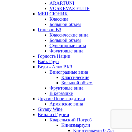
ARARTUNI
VOSKEVAZ ELITE
МЕЦ СЮНИК
Классика
Большой объем
Гиневан ВЗ
Классические вина
Большой объем
Сувенирные вина
Фруктовые вина
Гордость Нации
Вайк Груп
Веди - Алко ВКЗ
Виноградные вина
Классические
Большой объем
Фруктовые вина
В керамике
Другие Производители
Армянские вина
Givany Wine
Вина из Грузии
Кварельский Погреб
Киндзмараули
Киндзмараули 0,75л