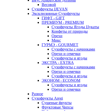
Вкус Араратской Долины
Весовой
Сухофрукты IJEVAN
Эксклюзивные Сухофрукты
ГИФТ - GIFT
ПРЕМИУМ - PREMIUM
Сухофрукты Ягоды Цукаты
Конфеты от природы
Орехи
Микс
ГУРМЭ - GOURMET
Сухофрукты с начинками
Орехи и семечки
Сухофрукты и ягоды
ЭКСТРА - EXTRA
Сухофрукты с начинками
Орехи и семечки
Сухофрукты и ягоды
ЭКОНОМ - ECONOM
Сухофрукты и ягоды
Орехи и семечки
Разное
Сухофрукты Aregi
Сушеные фрукты
Фруктовые Чипсы