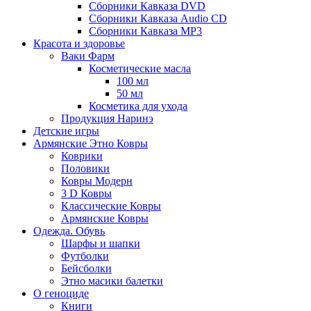
Сборники Кавказа DVD
Сборники Кавказа Audio CD
Сборники Кавказа MP3
Красота и здоровье
Ваки Фарм
Косметические масла
100 мл
50 мл
Косметика для ухода
Продукция Наринэ
Детские игры
Армянские Этно Ковры
Коврики
Половики
Ковры Модерн
3 D Ковры
Классические Ковры
Армянские Ковры
Одежда. Обувь
Шарфы и шапки
Футболки
Бейсболки
Этно масики балетки
О геноциде
Книги