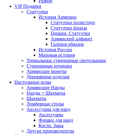
Разное
VIP Подарки
Статуэтки
История Армении
Статуэтки полистоун
Статуэтки бронза
Церкви. Статуэтки
Армянский алфавит
Галерея образов
История России
Мировая история
Уникальные сувенирные светильники
Сувенирные ночники
Армянские монеты
Деревянные изделия
Настольные игры
Армянские Нарды
Нарды + Шахматы
Шахматы
Ломберные столы
Аксессуары для нард
Аксессуары
Фишки для нард
Кости. Зары
Другие производители