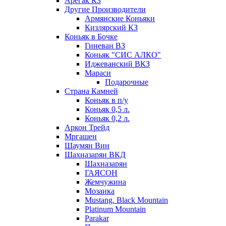
Арегак КЗ
Другие Производители
Армянские Коньяки
Кизлярский КЗ
Коньяк в Бочке
Гиневан ВЗ
Коньяк "СИС АЛКО"
Иджеванский ВКЗ
Мараси
Подарочные
Страна Камней
Коньяк в п/у
Коньяк 0,5 л.
Коньяк 0,2 л.
Аркон Трейд
Мргашен
Шаумян Вин
Шахназарян ВКД
Шахназарян
ГАЯСОН
Жемчужина
Мозаика
Mustang. Black Mountain
Platinum Mountain
Parakar