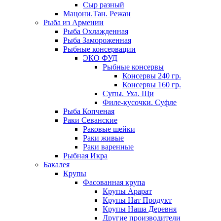
Сыр разный
Мацони.Тан. Режан
Рыба из Армении
Рыба Охлажденная
Рыба Замороженная
Рыбные консервации
ЭКО ФУД
Рыбные консервы
Консервы 240 гр.
Консервы 160 гр.
Супы. Уха. Щи
Филе-кусочки. Суфле
Рыба Копченая
Раки Севанские
Раковые шейки
Раки живые
Раки варенные
Рыбная Икра
Бакалея
Крупы
Фасованная крупа
Крупы Арарат
Крупы Нат Продукт
Крупы Наша Деревня
Другие производители