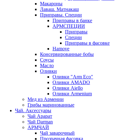
Макароны
Лаваш. Матнакаш
Приправы. Специи
Приправы в банке
АРМСПЕЦИИ
Приправы
Специи
Приправы в фасовке
Hamove
Консервированные бобы
Соусы
Масло
Оливки
Оливки "Arm Eco"
Оливки AMADO
Оливки Aiello
Оливки Armenium
Мед из Армении
Грибы маринованные
Чай. Аксессуары
Чай Арарат
Чай Darman
АРМЧАЙ
Чай заварочный
Прозрачная фасовка