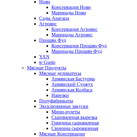
Ноян
Консервация Ноян
Маринады Ноян
Сады Арагаца
Агроянс
Консервация Агроянс
Маринады Агроянс
Прошян Фуд
Консервация Прошян Фуд
Маринады Прошян Фуд
YAN
te Gusto
Мясные Продукты
Мясные деликатесы
Армянская Бастурма
Армянский Суджух
Армянская Колбаса
Нарезки
Полуфабрикаты
Эксклюзивные закуски
Мини-рулеты
Сыровяленая вырезка
Говядина сыровяленая
Свинина сыровяленая
Мясные Консервации