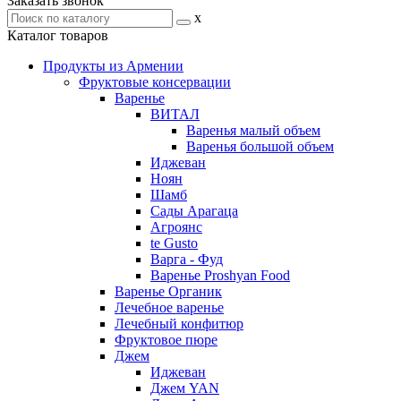
Заказать звонок
x
Каталог товаров
Продукты из Армении
Фруктовые консервации
Варенье
ВИТАЛ
Варенья малый объем
Варенья большой объем
Иджеван
Ноян
Шамб
Сады Арагаца
Агроянс
te Gusto
Варга - Фуд
Варенье Proshyan Food
Варенье Органик
Лечебное варенье
Лечебный конфитюр
Фруктовое пюре
Джем
Иджеван
Джем YAN