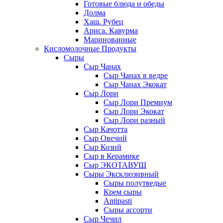
Готовые блюда и обеды
Долма
Хаш. Рубец
Ариса. Кавурма
Маринованные
Кисломолочные Продукты
Сыры
Сыр Чанах
Сыр Чанах в ведре
Сыр Чанах Экокат
Сыр Лори
Сыр Лори Премиум
Сыр Лори Экокат
Сыр Лори разный
Сыр Качотта
Сыр Овечий
Сыр Козий
Сыр в Керамике
Сыр ЭКОТАВУШ
Сыры Эксклюзивный
Сыры полутведые
Крем сыры
Antipasti
Сыры ассорти
Сыр Чечил