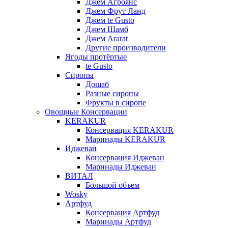
Джем Агроянс
Джем Фрут Ланд
Джем te Gusto
Джем Шамб
Джем Ararat
Другие производители
Ягоды протёртые
te Gusto
Сиропы
Дошаб
Разные сиропы
Фрукты в сиропе
Овощные Консервации
KERAKUR
Консервация KERAKUR
Маринады KERAKUR
Иджеван
Консервация Иджеван
Маринады Иджеван
ВИТАЛ
Большой объем
Wosky
Артфуд
Консервация Артфуд
Маринады Артфуд