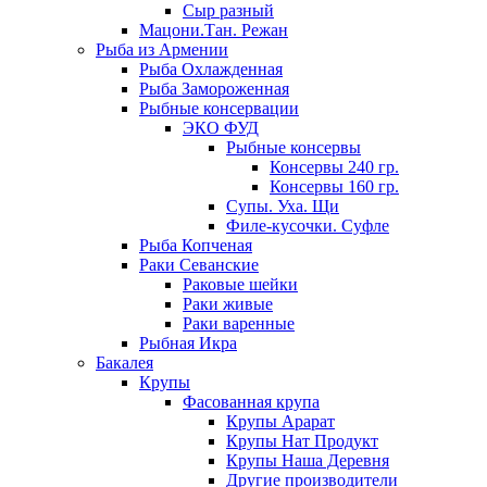
Сыр разный
Мацони.Тан. Режан
Рыба из Армении
Рыба Охлажденная
Рыба Замороженная
Рыбные консервации
ЭКО ФУД
Рыбные консервы
Консервы 240 гр.
Консервы 160 гр.
Супы. Уха. Щи
Филе-кусочки. Суфле
Рыба Копченая
Раки Севанские
Раковые шейки
Раки живые
Раки варенные
Рыбная Икра
Бакалея
Крупы
Фасованная крупа
Крупы Арарат
Крупы Нат Продукт
Крупы Наша Деревня
Другие производители