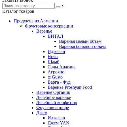
Заказать звонок
x
Каталог товаров
Продукты из Армении
Фруктовые консервации
Варенье
ВИТАЛ
Варенья малый объем
Варенья большой объем
Иджеван
Ноян
Шамб
Сады Арагаца
Агроянс
te Gusto
Варга - Фуд
Варенье Proshyan Food
Варенье Органик
Лечебное варенье
Лечебный конфитюр
Фруктовое пюре
Джем
Иджеван
Джем YAN