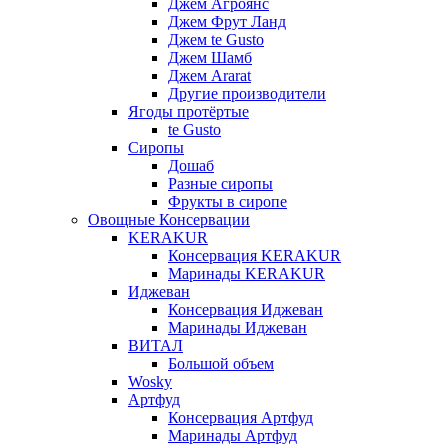
Джем Агроянс
Джем Фрут Ланд
Джем te Gusto
Джем Шамб
Джем Ararat
Другие производители
Ягоды протёртые
te Gusto
Сиропы
Дошаб
Разные сиропы
Фрукты в сиропе
Овощные Консервации
KERAKUR
Консервация KERAKUR
Маринады KERAKUR
Иджеван
Консервация Иджеван
Маринады Иджеван
ВИТАЛ
Большой объем
Wosky
Артфуд
Консервация Артфуд
Маринады Артфуд