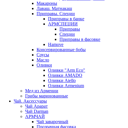
Макароны
Лаваш. Матнакаш
Приправы. Специи
Приправы в банке
АРМСПЕЦИИ
Приправы
Специи
Приправы в фасовке
Hamove
Консервированные бобы
Соусы
Масло
Оливки
Оливки "Arm Eco"
Оливки AMADO
Оливки Aiello
Оливки Armenium
Мед из Армении
Грибы маринованные
Чай. Аксессуары
Чай Арарат
Чай Darman
АРМЧАЙ
Чай заварочный
Прозрачная фасовка