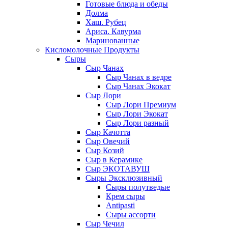
Готовые блюда и обеды
Долма
Хаш. Рубец
Ариса. Кавурма
Маринованные
Кисломолочные Продукты
Сыры
Сыр Чанах
Сыр Чанах в ведре
Сыр Чанах Экокат
Сыр Лори
Сыр Лори Премиум
Сыр Лори Экокат
Сыр Лори разный
Сыр Качотта
Сыр Овечий
Сыр Козий
Сыр в Керамике
Сыр ЭКОТАВУШ
Сыры Эксклюзивный
Сыры полутведые
Крем сыры
Antipasti
Сыры ассорти
Сыр Чечил