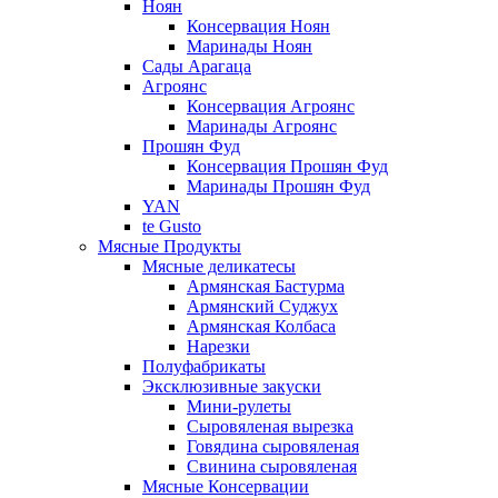
Ноян
Консервация Ноян
Маринады Ноян
Сады Арагаца
Агроянс
Консервация Агроянс
Маринады Агроянс
Прошян Фуд
Консервация Прошян Фуд
Маринады Прошян Фуд
YAN
te Gusto
Мясные Продукты
Мясные деликатесы
Армянская Бастурма
Армянский Суджух
Армянская Колбаса
Нарезки
Полуфабрикаты
Эксклюзивные закуски
Мини-рулеты
Сыровяленая вырезка
Говядина сыровяленая
Свинина сыровяленая
Мясные Консервации