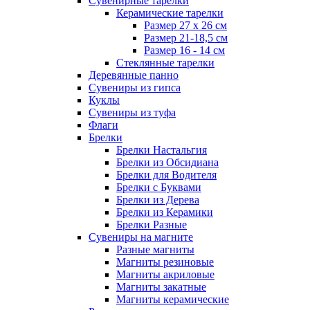
Сувенирные тарелки
Керамические тарелки
Размер 27 х 26 см
Размер 21-18,5 см
Размер 16 - 14 см
Стеклянные тарелки
Деревянные панно
Сувениры из гипса
Куклы
Сувениры из туфа
Флаги
Брелки
Брелки Настальгия
Брелки из Обсидиана
Брелки для Водителя
Брелки с Буквами
Брелки из Дерева
Брелки из Керамики
Брелки Разные
Сувениры на магните
Разные магниты
Магниты резиновые
Магниты акриловые
Магниты закатные
Магниты керамические