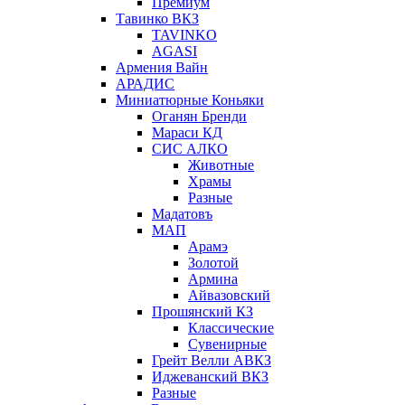
Премиум
Тавинко ВКЗ
TAVINKO
AGASI
Армения Вайн
АРАДИС
Миниатюрные Коньяки
Оганян Бренди
Мараси КД
СИС АЛКО
Животные
Храмы
Разные
Мадатовъ
МАП
Арамэ
Золотой
Армина
Айвазовский
Прошянский КЗ
Классические
Сувенирные
Грейт Велли АВКЗ
Иджеванский ВКЗ
Разные