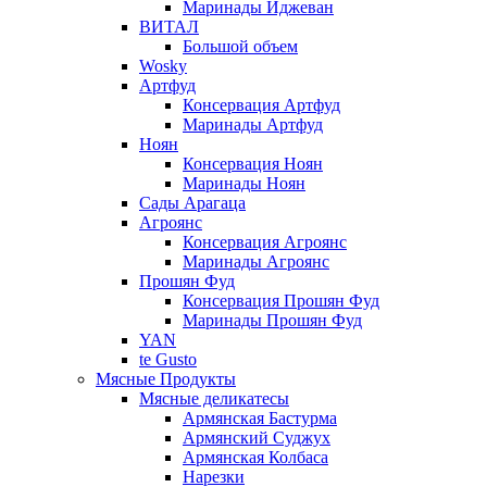
Маринады Иджеван
ВИТАЛ
Большой объем
Wosky
Артфуд
Консервация Артфуд
Маринады Артфуд
Ноян
Консервация Ноян
Маринады Ноян
Сады Арагаца
Агроянс
Консервация Агроянс
Маринады Агроянс
Прошян Фуд
Консервация Прошян Фуд
Маринады Прошян Фуд
YAN
te Gusto
Мясные Продукты
Мясные деликатесы
Армянская Бастурма
Армянский Суджух
Армянская Колбаса
Нарезки