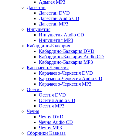
Адыгея MP3
Дагестан
Дагестан DVD
Дагестан Audio CD
Дагестан MP3
Ингушетия
Ингушетия Audio CD
Ингушетия MP3
Кабардино-Балкария
Кабардино-Балкария DVD
Кабардино-Балкария Audio CD
Кабардино-Балкария MP3
Карачаево-Черкесия
Карачаево-Черкесия DVD
Карачаево-Черкесия Audio CD
Карачаево-Черкесия MP3
Осетия
Осетия DVD
Осетия Audio CD
Осетия MP3
Чечня
Чечня DVD
Чечня Audio CD
Чечня MP3
Сборники Кавказа