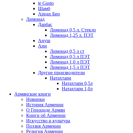
te Gusto
Шамб
Арцах Био
Лимонад
Дарбас
Лимонад 0,5 л. Стекло
Лимонад 1,25 л. ПЭТ
Ануш
Ани
Лимонад 0,5 л ст
Лимонад 0,5 л ПЭТ
Лимонад 1,0 л ПЭТ
Лимонад 1,5 л ПЭТ
Другие производители
Натахтари
Натахтари 0,5л
Натахтари 1,0л
Армянские книги
Новинки
История Армении
О Геноциде Армян
Книги об Армении
Иcкусство и культура
Поэзия Армении
Религия Армении