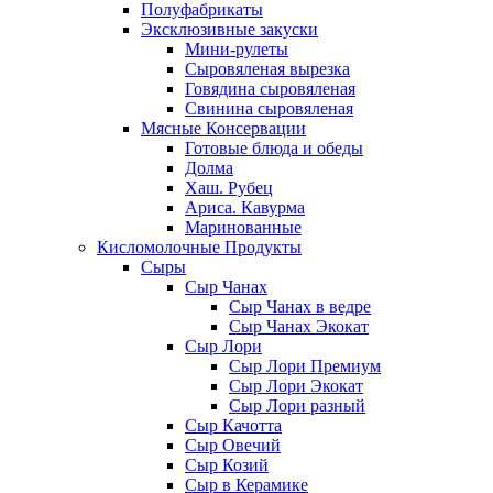
Полуфабрикаты
Эксклюзивные закуски
Мини-рулеты
Сыровяленая вырезка
Говядина сыровяленая
Свинина сыровяленая
Мясные Консервации
Готовые блюда и обеды
Долма
Хаш. Рубец
Ариса. Кавурма
Маринованные
Кисломолочные Продукты
Сыры
Сыр Чанах
Сыр Чанах в ведре
Сыр Чанах Экокат
Сыр Лори
Сыр Лори Премиум
Сыр Лори Экокат
Сыр Лори разный
Сыр Качотта
Сыр Овечий
Сыр Козий
Сыр в Керамике