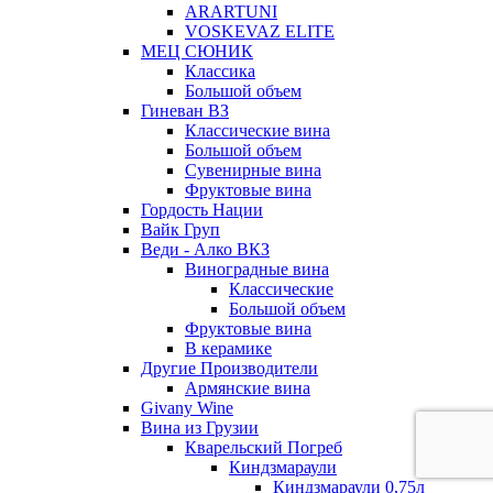
ARARTUNI
VOSKEVAZ ELITE
МЕЦ СЮНИК
Классика
Большой объем
Гиневан ВЗ
Классические вина
Большой объем
Сувенирные вина
Фруктовые вина
Гордость Нации
Вайк Груп
Веди - Алко ВКЗ
Виноградные вина
Классические
Большой объем
Фруктовые вина
В керамике
Другие Производители
Армянские вина
Givany Wine
Вина из Грузии
Кварельский Погреб
Киндзмараули
Киндзмараули 0,75л