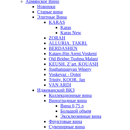
Армянское Вино
Новинки
Старые вина
Элитные Вина
KARAS
Karas
Karas New
ZORAH
ALLURIA. TAKRI.
BERDASHEN
Kataro.Hin Areni.Voskeni
Old Bridge.Tushpa.Malani
KEUSH. Z’art. KOUASH
Jraghatspanyan Winery
Voskevaz - Qotot
Trinity. KOOR. Jan
VAN ARDI
Иджеванский ВКЗ
Коллекционные вина
Виноградные вина
Вина 0,75 л
Большой объем
Эксклюзивные вина
Фруктовые вина
Cувенирные вина