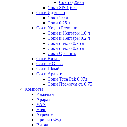
Соки 0,250 л
Соки SIS 1,6 л.
Соки Иджеван
Соки 1.0 л
Соки 0.25 л
Соки Noyan Premium
Соки и Нектары 1,0 л
Соки и Нектары 0,2 л
Соки стекло 0,75 л
Соки стекло 0,25 л
Соки Органик
Соки Витал
Соки te Gusto
Соки Шамб
Соки Арарат
Соки Tetra Pak 0,97л.
Соки Премиум ст. 0,75
Компоты
Иджеван
Арарат
YAN
Ноян
Агроянс
Прошян Фуд
Витал