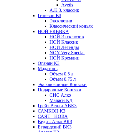
Avetis
А.К.З. классик
Гиневан ВЗ
Эксклюзив
Классический коньяк
НОЙ ЕКВВКА
НОЙ Эксклюзив
НОЙ Классик
НОЙ Легенды
NOY Very Speсial
НОЙ Кремлин
Оганян КЗ
Мадатовъ
Объем 0,5 л
Объем 0,75 л
Эксклюзивные Коньяки
Подарочные Коньяки
СИС Алко
Мараси КД
Грейт Велли АВКЗ
САМКОН КЗ
САЯТ - НОВА
Веди - Алко ВКЗ
Егвардский ВКЗ