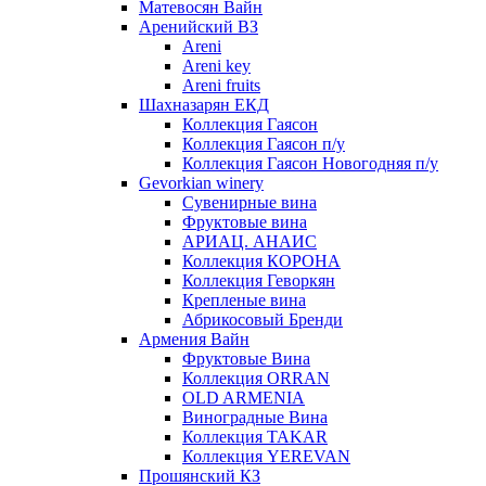
Матевосян Вайн
Аренийский ВЗ
Areni
Areni key
Areni fruits
Шахназарян ЕКД
Коллекция Гаясон
Коллекция Гаясон п/у
Коллекция Гаясон Новогодняя п/у
Gevorkian winery
Сувенирные вина
Фруктовые вина
АРИАЦ. АНАИС
Коллекция КОРОНА
Коллекция Геворкян
Крепленые вина
Абрикосовый Бренди
Армения Вайн
Фруктовые Вина
Коллекция ORRAN
OLD ARMENIA
Виноградные Вина
Коллекция TAKAR
Коллекция YEREVAN
Прошянский КЗ