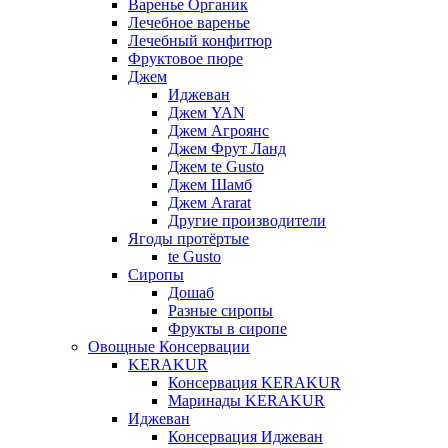
Варенье Органик
Лечебное варенье
Лечебный конфитюр
Фруктовое пюре
Джем
Иджеван
Джем YAN
Джем Агроянс
Джем Фрут Ланд
Джем te Gusto
Джем Шамб
Джем Ararat
Другие производители
Ягоды протёртые
te Gusto
Сиропы
Дошаб
Разные сиропы
Фрукты в сиропе
Овощные Консервации
KERAKUR
Консервация KERAKUR
Маринады KERAKUR
Иджеван
Консервация Иджеван