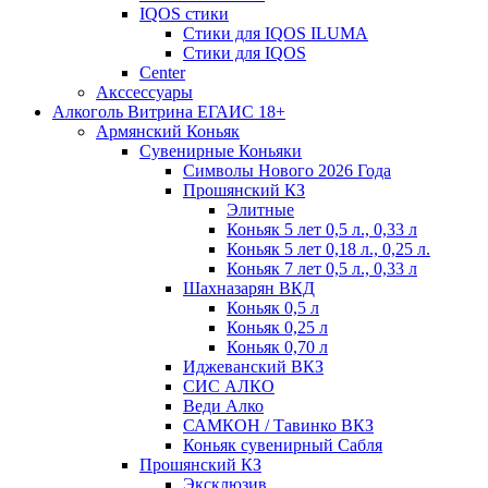
IQOS стики
Стики для IQOS ILUMA
Стики для IQOS
Сenter
Акссессуары
Алкоголь Витрина ЕГАИС 18+
Армянский Коньяк
Сувенирные Коньяки
Символы Нового 2026 Года
Прошянский КЗ
Элитные
Коньяк 5 лет 0,5 л., 0,33 л
Коньяк 5 лет 0,18 л., 0,25 л.
Коньяк 7 лет 0,5 л., 0,33 л
Шахназарян ВКД
Коньяк 0,5 л
Коньяк 0,25 л
Коньяк 0,70 л
Иджеванский ВКЗ
СИС АЛКО
Веди Алко
САМКОН / Тавинко ВКЗ
Коньяк сувенирный Сабля
Прошянский КЗ
Эксклюзив