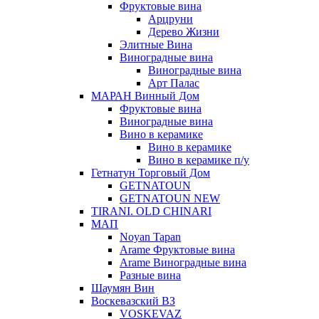
Фруктовые вина
Арцруни
Дерево Жизни
Элитные Вина
Виноградные вина
Виноградные вина
Арт Палас
МАРАН Винный Дом
Фруктовые вина
Виноградные вина
Вино в керамике
Вино в керамике
Вино в керамике п/у
Гетнатун Торговый Дом
GETNATOUN
GETNATOUN NEW
TIRANI. OLD CHINARI
МАП
Noyan Tapan
Arame Фруктовые вина
Arame Виноградные вина
Разные вина
Шаумян Вин
Воскевазский ВЗ
VOSKEVAZ