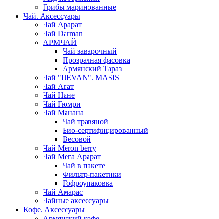
Грибы маринованные
Чай. Аксессуары
Чай Арарат
Чай Darman
АРМЧАЙ
Чай заварочный
Прозрачная фасовка
Армянский Тараз
Чай "IJEVAN". MASIS
Чай Агат
Чай Нане
Чай Гюмри
Чай Манана
Чай травяной
Био-сертифицированный
Весовой
Чай Meron berry
Чай Мега Арарат
Чай в пакете
Фильтр-пакетики
Гофроупаковка
Чай Амарас
Чайные аксессуары
Кофе. Аксессуары
Армянский кофе