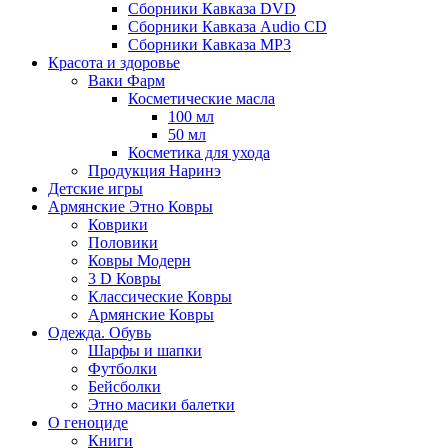
Сборники Кавказа DVD
Сборники Кавказа Audio CD
Сборники Кавказа MP3
Красота и здоровье
Ваки Фарм
Косметические масла
100 мл
50 мл
Косметика для ухода
Продукция Наринэ
Детские игры
Армянские Этно Ковры
Коврики
Половики
Ковры Модерн
3 D Ковры
Классические Ковры
Армянские Ковры
Одежда. Обувь
Шарфы и шапки
Футболки
Бейсболки
Этно масики балетки
О геноциде
Книги