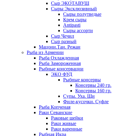
Сыр ЭКОТАВУШ
Сыры Эксклюзивный
Сыры полутведые
Крем сыры
Antipasti
Сыры ассорти
Сыр Чечил
Сыр разный
Мацони.Тан. Режан
Рыба из Армении
Рыба Охлажденная
Рыба Замороженная
Рыбные консервации
ЭКО ФУД
Рыбные консервы
Консервы 240 гр.
Консервы 160 гр.
Супы. Уха. Щи
Филе-кусочки. Суфле
Рыба Копченая
Раки Севанские
Раковые шейки
Раки живые
Раки варенные
Рыбная Икра