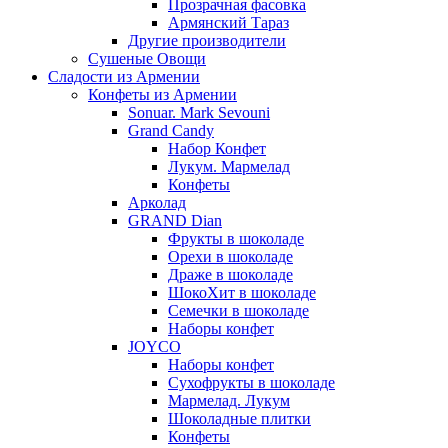
Прозрачная фасовка
Армянский Тараз
Другие производители
Сушеные Овощи
Сладости из Армении
Конфеты из Армении
Sonuar. Mark Sevouni
Grand Candy
Набор Конфет
Лукум. Мармелад
Конфеты
Арколад
GRAND Dian
Фрукты в шоколаде
Орехи в шоколаде
Драже в шоколаде
ШокоХит в шоколаде
Семечки в шоколаде
Наборы конфет
JOYCO
Наборы конфет
Сухофрукты в шоколаде
Мармелад. Лукум
Шоколадные плитки
Конфеты