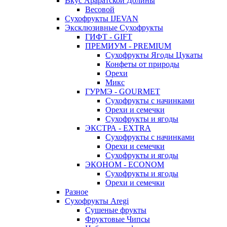
Вкус Араратской Долины
Весовой
Сухофрукты IJEVAN
Эксклюзивные Сухофрукты
ГИФТ - GIFT
ПРЕМИУМ - PREMIUM
Сухофрукты Ягоды Цукаты
Конфеты от природы
Орехи
Микс
ГУРМЭ - GOURMET
Сухофрукты с начинками
Орехи и семечки
Сухофрукты и ягоды
ЭКСТРА - EXTRA
Сухофрукты с начинками
Орехи и семечки
Сухофрукты и ягоды
ЭКОНОМ - ECONOM
Сухофрукты и ягоды
Орехи и семечки
Разное
Сухофрукты Aregi
Сушеные фрукты
Фруктовые Чипсы