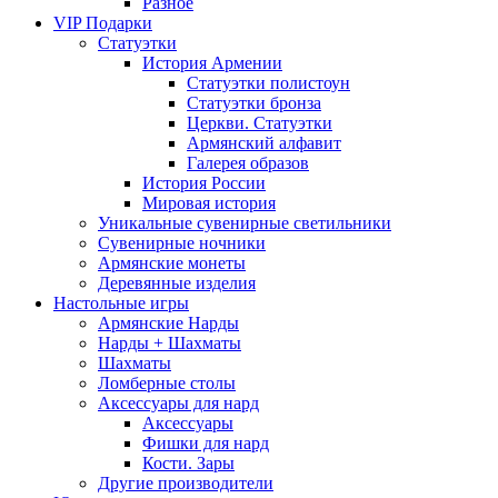
Разное
VIP Подарки
Статуэтки
История Армении
Статуэтки полистоун
Статуэтки бронза
Церкви. Статуэтки
Армянский алфавит
Галерея образов
История России
Мировая история
Уникальные сувенирные светильники
Сувенирные ночники
Армянские монеты
Деревянные изделия
Настольные игры
Армянские Нарды
Нарды + Шахматы
Шахматы
Ломберные столы
Аксессуары для нард
Аксессуары
Фишки для нард
Кости. Зары
Другие производители