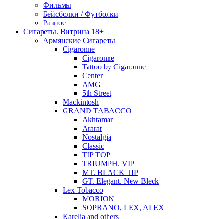
Фильмы
Бейсболки / Футболки
Разное
Сигареты. Витрина 18+
Армянские Сигареты
Cigaronne
Cigaronne
Tattoo by Cigaronne
Center
AMG
5th Street
Mackintosh
GRAND TABACCO
Akhtamar
Ararat
Nostalgia
Classic
TIP TOP
TRIUMPH. VIP
MT. BLACK TIP
GT. Elegant. New Bleck
Lex Tobacco
MORION
SOPRANO, LEX, ALEX
Karelia and others