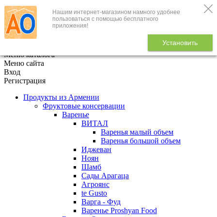
Нашим интернет-магазином намного удобнее
+7 (495) 646-888-1
пользоваться с помощью бесплатного
приложения!
В корзине
0
товаров
Установить
x
Меню каталога
Меню сайта
Вход
Регистрация
Продукты из Армении
Фруктовые консервации
Варенье
ВИТАЛ
Варенья малый объем
Варенья большой объем
Иджеван
Ноян
Шамб
Сады Арагаца
Агроянс
te Gusto
Варга - Фуд
Варенье Proshyan Food