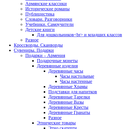
Армянские классики
Исторические романы
Публицистика
Словари. Разговорники
Учебники. Самоучители
Детские книги
Для дошкольников<br> и младших классов
Разное
Кроссворды. Сканворды
Сувениры. Подарки
Подарки – Армения
Подарочные монеты
Деревянные изделия
Деревянные часы
Часы настольные
Часы настенные
Деревянные Храмы
Подставки для напитков
Деревянные Тарелки
Деревянные Вазы
Деревянные Кресты
Деревянные Гранаты
Разное
Этнические товары
Этно скатерти