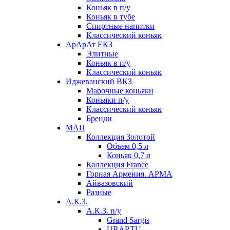
Коньяк в п/у
Коньяк в тубе
Спиртные напитки
Классический коньяк
АрАрАт ЕКЗ
Элитные
Коньяк в п/у
Классический коньяк
Иджеванский ВКЗ
Марочные коньяки
Коньяки п/у
Классический коньяк
Бренди
МАП
Коллекция Золотой
Объем 0,5 л
Коньяк 0,7 л
Коллекция France
Горная Армения. АРМА
Айвазовский
Разные
А.К.З.
А.К.З. п/у
Grand Sargis
URARTU