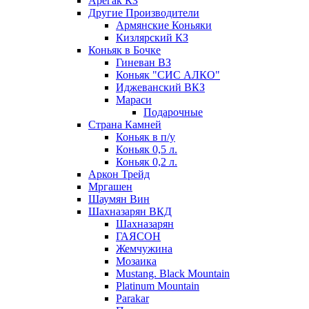
Арегак КЗ
Другие Производители
Армянские Коньяки
Кизлярский КЗ
Коньяк в Бочке
Гиневан ВЗ
Коньяк "СИС АЛКО"
Иджеванский ВКЗ
Мараси
Подарочные
Страна Камней
Коньяк в п/у
Коньяк 0,5 л.
Коньяк 0,2 л.
Аркон Трейд
Мргашен
Шаумян Вин
Шахназарян ВКД
Шахназарян
ГАЯСОН
Жемчужина
Мозаика
Mustang. Black Mountain
Platinum Mountain
Parakar