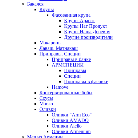
Бакалея
Крупы
Фасованная крупа
Крупы Арарат
Крупы Нат Продукт
Крупы Наша Деревня
Другие производители
Макароны
Лаваш. Матнакаш
Приправы. Специи
Приправы в банке
АРМСПЕЦИИ
Приправы
Специи
Приправы в фасовке
Hamove
Консервированные бобы
Соусы
Масло
Оливки
Оливки "Arm Eco"
Оливки AMADO
Оливки Aiello
Оливки Armenium
Мед из Армении