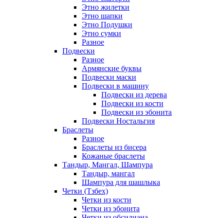
Этно жилетки
Этно шапки
Этно Подушки
Этно сумки
Разное
Подвески
Разное
Армянские буквы
Подвески маски
Подвески в машину
Подвески из дерева
Подвески из кости
Подвески из эбонита
Подвески Ностальгия
Браслеты
Разное
Браслеты из бисера
Кожаные браслеты
Тандыр, Мангал, Шампура
Тандыр, мангал
Шампура для шашлыка
Четки (Тзбех)
Четки из кости
Четки из эбонита
Четки из обсидиана