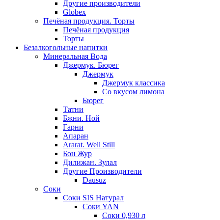
Другие производители
Globex
Печёная продукция. Торты
Печёная продукция
Торты
Безалкогольные напитки
Минеральная Вода
Джермук. Бюрег
Джермук
Джермук классика
Со вкусом лимона
Бюрег
Татни
Бжни. Ной
Гарни
Апаран
Ararat. Well Still
Бон Жур
Дилижан. Зулал
Другие Производители
Dausuz
Соки
Соки SIS Натурал
Соки YAN
Соки 0,930 л