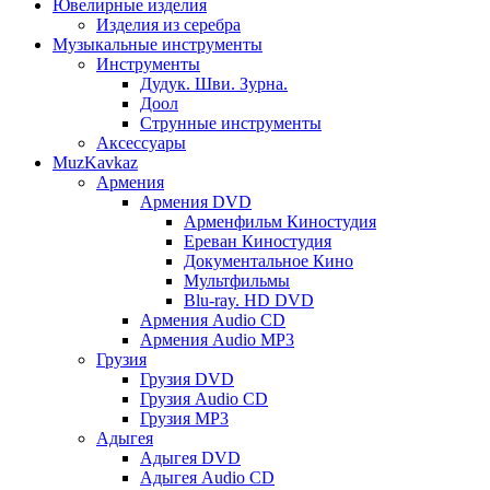
Ювелирные изделия
Изделия из серебра
Музыкальные инструменты
Инструменты
Дудук. Шви. Зурна.
Доол
Струнные инструменты
Аксессуары
MuzKavkaz
Армения
Армения DVD
Арменфильм Киностудия
Ереван Киностудия
Документальное Кино
Мультфильмы
Blu-ray. HD DVD
Армения Audio CD
Армения Audio MP3
Грузия
Грузия DVD
Грузия Audio CD
Грузия MP3
Адыгея
Адыгея DVD
Адыгея Audio CD