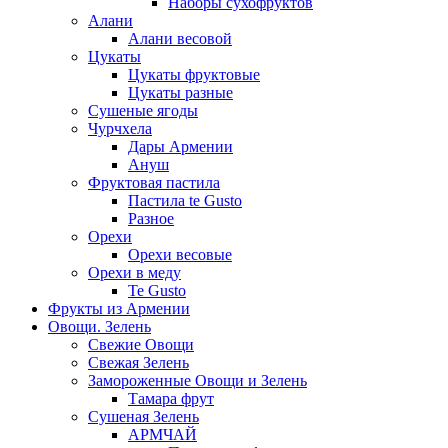
Наборы сухофруктов
Алани
Алани весовой
Цукаты
Цукаты фруктовые
Цукаты разные
Сушеные ягоды
Чурчхела
Дары Армении
Ануш
Фруктовая пастила
Пастила te Gusto
Разное
Орехи
Орехи весовые
Орехи в меду
Te Gusto
Фрукты из Армении
Овощи. Зелень
Свежие Овощи
Свежая Зелень
Замороженные Овощи и Зелень
Тамара фрут
Сушеная Зелень
АРМЧАЙ