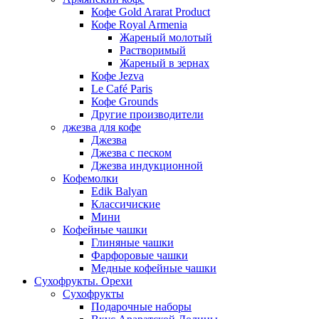
Кофе Gold Ararat Product
Кофе Royal Armenia
Жареный молотый
Растворимый
Жареный в зернах
Кофе Jezva
Le Café Paris
Кофе Grounds
Другие производители
джезва для кофе
Джезва
Джезва с песком
Джезва индукционной
Кофемолки
Edik Balyan
Классичиские
Мини
Кофейные чашки
Глиняные чашки
Фарфоровые чашки
Медные кофейные чашки
Сухофрукты. Орехи
Сухофрукты
Подарочные наборы