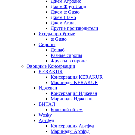
Джем Агроянс
Джем Фрут Ланд
Джем te Gusto
Джем Шамб
Джем Ararat
Другие производители
Ягоды протёртые
te Gusto
Сиропы
Дошаб
Разные сиропы
Фрукты в сиропе
Овощные Консервации
KERAKUR
Консервация KERAKUR
Маринады KERAKUR
Иджеван
Консервация Иджеван
Маринады Иджеван
ВИТАЛ
Большой объем
Wosky
Артфуд
Консервация Артфуд
Маринады Артфуд