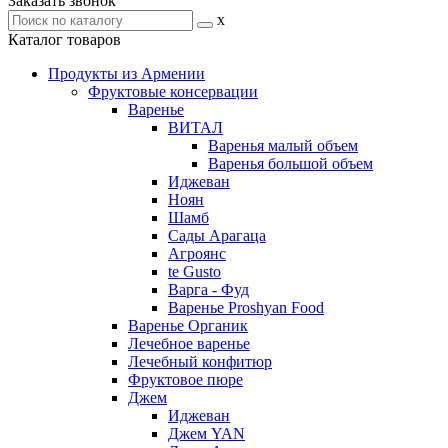
Заказать звонок
x
Каталог товаров
Продукты из Армении
Фруктовые консервации
Варенье
ВИТАЛ
Варенья малый объем
Варенья большой объем
Иджеван
Ноян
Шамб
Сады Арагаца
Агроянс
te Gusto
Варга - Фуд
Варенье Proshyan Food
Варенье Органик
Лечебное варенье
Лечебный конфитюр
Фруктовое пюре
Джем
Иджеван
Джем YAN