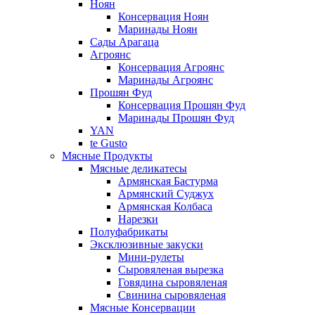
Ноян
Консервация Ноян
Маринады Ноян
Сады Арагаца
Агроянс
Консервация Агроянс
Маринады Агроянс
Прошян Фуд
Консервация Прошян Фуд
Маринады Прошян Фуд
YAN
te Gusto
Мясные Продукты
Мясные деликатесы
Армянская Бастурма
Армянский Суджух
Армянская Колбаса
Нарезки
Полуфабрикаты
Эксклюзивные закуски
Мини-рулеты
Сыровяленая вырезка
Говядина сыровяленая
Свинина сыровяленая
Мясные Консервации