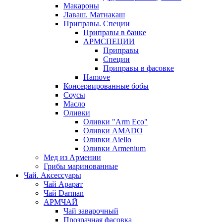
Макароны
Лаваш. Матнакаш
Приправы. Специи
Приправы в банке
АРМСПЕЦИИ
Приправы
Специи
Приправы в фасовке
Hamove
Консервированные бобы
Соусы
Масло
Оливки
Оливки "Arm Eco"
Оливки AMADO
Оливки Aiello
Оливки Armenium
Мед из Армении
Грибы маринованные
Чай. Аксессуары
Чай Арарат
Чай Darman
АРМЧАЙ
Чай заварочный
Прозрачная фасовка