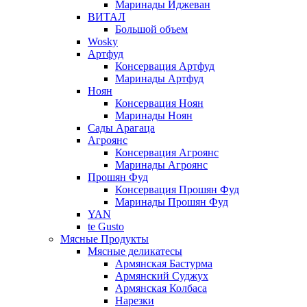
Маринады Иджеван
ВИТАЛ
Большой объем
Wosky
Артфуд
Консервация Артфуд
Маринады Артфуд
Ноян
Консервация Ноян
Маринады Ноян
Сады Арагаца
Агроянс
Консервация Агроянс
Маринады Агроянс
Прошян Фуд
Консервация Прошян Фуд
Маринады Прошян Фуд
YAN
te Gusto
Мясные Продукты
Мясные деликатесы
Армянская Бастурма
Армянский Суджух
Армянская Колбаса
Нарезки