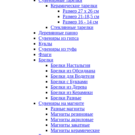
Сувенирные тарелки
Керамические тарелки
Размер 27 х 26 см
Размер 21-18,5 см
Размер 16 - 14 см
Стеклянные тарелки
Деревянные панно
Сувениры из гипса
Куклы
Сувениры из туфа
Флаги
Брелки
Брелки Настальгия
Брелки из Обсидиана
Брелки для Водителя
Брелки с Буквами
Брелки из Дерева
Брелки из Керамики
Брелки Разные
Сувениры на магните
Разные магниты
Магниты резиновые
Магниты акриловые
Магниты закатные
Магниты керамические