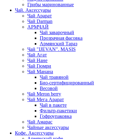
Грибы маринованные
Чай. Аксессуары
Чай Арарат
Чай Darman
АРМЧАЙ
Чай заварочный
Прозрачная фасовка
Армянский Тараз
Чай "IJEVAN". MASIS
Чай Агат
Чай Нане
Чай Гюмри
Чай Манана
Чай травяной
Био-сертифицированный
Весовой
Чай Meron berry
Чай Мега Арарат
Чай в пакете
Фильтр-пакетики
Гофроупаковка
Чай Амарас
Чайные аксессуары
Кофе. Аксессуары
Армянский кофе