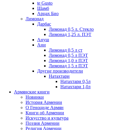
te Gusto
Шамб
Арцах Био
Лимонад
Дарбас
Лимонад 0,5 л. Стекло
Лимонад 1,25 л. ПЭТ
Ануш
Ани
Лимонад 0,5 л ст
Лимонад 0,5 л ПЭТ
Лимонад 1,0 л ПЭТ
Лимонад 1,5 л ПЭТ
Другие производители
Натахтари
Натахтари 0,5л
Натахтари 1,0л
Армянские книги
Новинки
История Армении
О Геноциде Армян
Книги об Армении
Иcкусство и культура
Поэзия Армении
Религия Армении