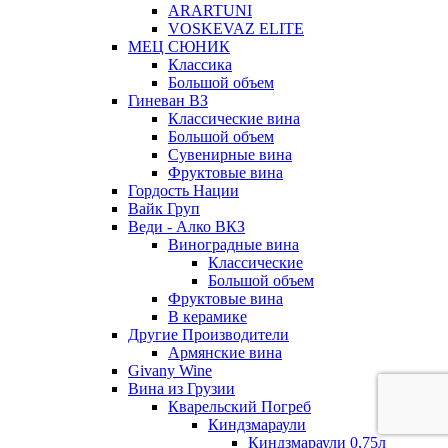
ARARTUNI
VOSKEVAZ ELITE
МЕЦ СЮНИК
Классика
Большой объем
Гиневан ВЗ
Классические вина
Большой объем
Сувенирные вина
Фруктовые вина
Гордость Нации
Вайк Груп
Веди - Алко ВКЗ
Виноградные вина
Классические
Большой объем
Фруктовые вина
В керамике
Другие Производители
Армянские вина
Givany Wine
Вина из Грузии
Кварельский Погреб
Киндзмараули
Киндзмараули 0,75л