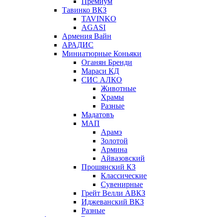
Премиум
Тавинко ВКЗ
TAVINKO
AGASI
Армения Вайн
АРАДИС
Миниатюрные Коньяки
Оганян Бренди
Мараси КД
СИС АЛКО
Животные
Храмы
Разные
Мадатовъ
МАП
Арамэ
Золотой
Армина
Айвазовский
Прошянский КЗ
Классические
Сувенирные
Грейт Велли АВКЗ
Иджеванский ВКЗ
Разные