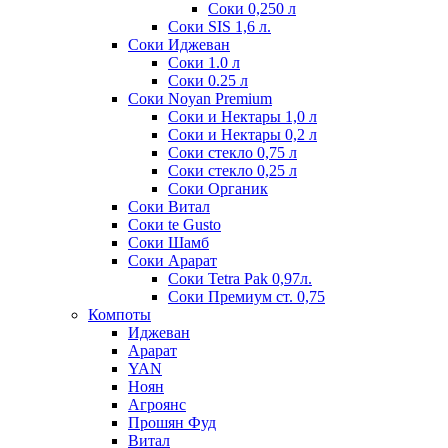
Соки 0,250 л
Соки SIS 1,6 л.
Соки Иджеван
Соки 1.0 л
Соки 0.25 л
Соки Noyan Premium
Соки и Нектары 1,0 л
Соки и Нектары 0,2 л
Соки стекло 0,75 л
Соки стекло 0,25 л
Соки Органик
Соки Витал
Соки te Gusto
Соки Шамб
Соки Арарат
Соки Tetra Pak 0,97л.
Соки Премиум ст. 0,75
Компоты
Иджеван
Арарат
YAN
Ноян
Агроянс
Прошян Фуд
Витал