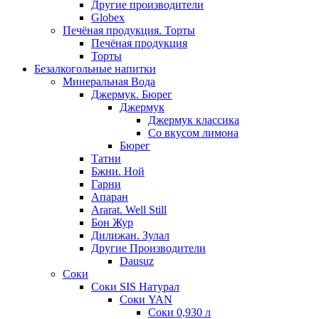
Другие производители
Globex
Печёная продукция. Торты
Печёная продукция
Торты
Безалкогольные напитки
Минеральная Вода
Джермук. Бюрег
Джермук
Джермук классика
Со вкусом лимона
Бюрег
Татни
Бжни. Ной
Гарни
Апаран
Ararat. Well Still
Бон Жур
Дилижан. Зулал
Другие Производители
Dausuz
Соки
Соки SIS Натурал
Соки YAN
Соки 0,930 л