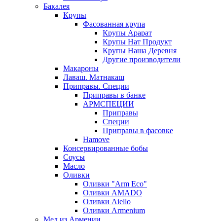
Бакалея
Крупы
Фасованная крупа
Крупы Арарат
Крупы Нат Продукт
Крупы Наша Деревня
Другие производители
Макароны
Лаваш. Матнакаш
Приправы. Специи
Приправы в банке
АРМСПЕЦИИ
Приправы
Специи
Приправы в фасовке
Hamove
Консервированные бобы
Соусы
Масло
Оливки
Оливки "Arm Eco"
Оливки AMADO
Оливки Aiello
Оливки Armenium
Мед из Армении