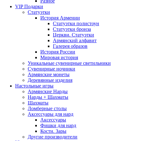
Разное
VIP Подарки
Статуэтки
История Армении
Статуэтки полистоун
Статуэтки бронза
Церкви. Статуэтки
Армянский алфавит
Галерея образов
История России
Мировая история
Уникальные сувенирные светильники
Сувенирные ночники
Армянские монеты
Деревянные изделия
Настольные игры
Армянские Нарды
Нарды + Шахматы
Шахматы
Ломберные столы
Аксессуары для нард
Аксессуары
Фишки для нард
Кости. Зары
Другие производители