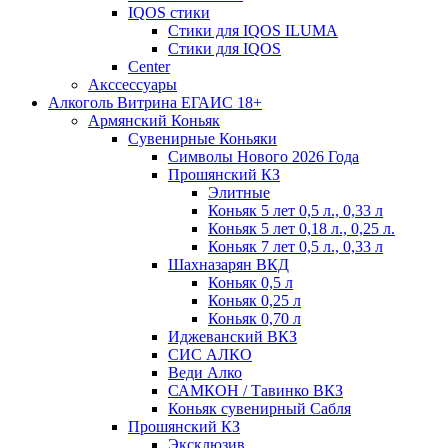
IQOS стики
Стики для IQOS ILUMA
Стики для IQOS
Сenter
Акссессуары
Алкоголь Витрина ЕГАИС 18+
Армянский Коньяк
Сувенирные Коньяки
Символы Нового 2026 Года
Прошянский КЗ
Элитные
Коньяк 5 лет 0,5 л., 0,33 л
Коньяк 5 лет 0,18 л., 0,25 л.
Коньяк 7 лет 0,5 л., 0,33 л
Шахназарян ВКД
Коньяк 0,5 л
Коньяк 0,25 л
Коньяк 0,70 л
Иджеванский ВКЗ
СИС АЛКО
Веди Алко
САМКОН / Тавинко ВКЗ
Коньяк сувенирный Сабля
Прошянский КЗ
Эксклюзив