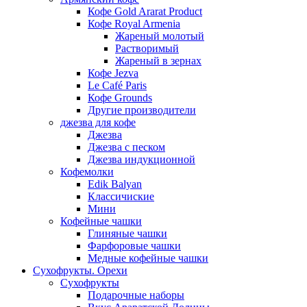
Кофе Gold Ararat Product
Кофе Royal Armenia
Жареный молотый
Растворимый
Жареный в зернах
Кофе Jezva
Le Café Paris
Кофе Grounds
Другие производители
джезва для кофе
Джезва
Джезва с песком
Джезва индукционной
Кофемолки
Edik Balyan
Классичиские
Мини
Кофейные чашки
Глиняные чашки
Фарфоровые чашки
Медные кофейные чашки
Сухофрукты. Орехи
Сухофрукты
Подарочные наборы