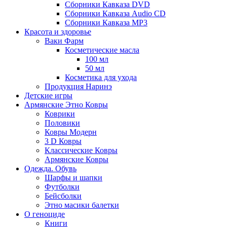
Сборники Кавказа DVD
Сборники Кавказа Audio CD
Сборники Кавказа MP3
Красота и здоровье
Ваки Фарм
Косметические масла
100 мл
50 мл
Косметика для ухода
Продукция Наринэ
Детские игры
Армянские Этно Ковры
Коврики
Половики
Ковры Модерн
3 D Ковры
Классические Ковры
Армянские Ковры
Одежда. Обувь
Шарфы и шапки
Футболки
Бейсболки
Этно масики балетки
О геноциде
Книги