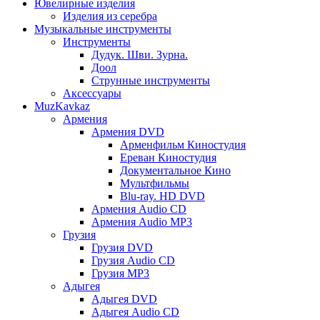
Ювелирные изделия
Изделия из серебра
Музыкальные инструменты
Инструменты
Дудук. Шви. Зурна.
Доол
Струнные инструменты
Аксессуары
MuzKavkaz
Армения
Армения DVD
Арменфильм Киностудия
Ереван Киностудия
Документальное Кино
Мультфильмы
Blu-ray. HD DVD
Армения Audio CD
Армения Audio MP3
Грузия
Грузия DVD
Грузия Audio CD
Грузия MP3
Адыгея
Адыгея DVD
Адыгея Audio CD