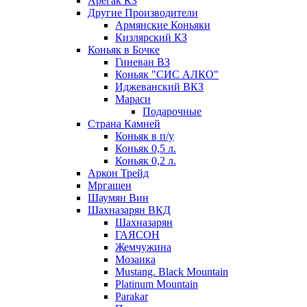
Арегак КЗ
Другие Производители
Армянские Коньяки
Кизлярский КЗ
Коньяк в Бочке
Гиневан ВЗ
Коньяк "СИС АЛКО"
Иджеванский ВКЗ
Мараси
Подарочные
Страна Камней
Коньяк в п/у
Коньяк 0,5 л.
Коньяк 0,2 л.
Аркон Трейд
Мргашен
Шаумян Вин
Шахназарян ВКД
Шахназарян
ГАЯСОН
Жемчужина
Мозаика
Mustang. Black Mountain
Platinum Mountain
Parakar