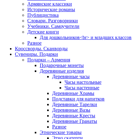
Армянские классики
Исторические романы
Публицистика
Словари. Разговорники
Учебники. Самоучители
Детские книги
Для дошкольников<br> и младших классов
Разное
Кроссворды. Сканворды
Сувениры. Подарки
Подарки – Армения
Подарочные монеты
Деревянные изделия
Деревянные часы
Часы настольные
Часы настенные
Деревянные Храмы
Подставки для напитков
Деревянные Тарелки
Деревянные Вазы
Деревянные Кресты
Деревянные Гранаты
Разное
Этнические товары
Этно скатерти