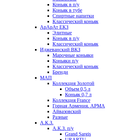
Коньяк в п/у
Коньяк в тубе
Спиртные напитки
Классический коньяк
АрАрАт ЕКЗ
Элитные
Коньяк в п/у
Классический коньяк
Иджеванский ВКЗ
Марочные коньяки
Коньяки п/у
Классический коньяк
Бренди
МАП
Коллекция Золотой
Объем 0,5 л
Коньяк 0,7 л
Коллекция France
Горная Армения. АРМА
Айвазовский
Разные
А.К.З.
А.К.З. п/у
Grand Sargis
URARTU