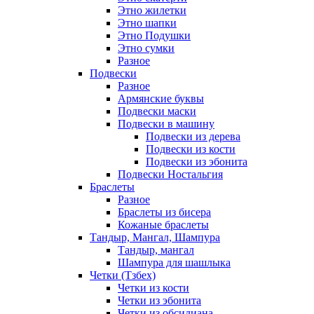
Этно жилетки
Этно шапки
Этно Подушки
Этно сумки
Разное
Подвески
Разное
Армянские буквы
Подвески маски
Подвески в машину
Подвески из дерева
Подвески из кости
Подвески из эбонита
Подвески Ностальгия
Браслеты
Разное
Браслеты из бисера
Кожаные браслеты
Тандыр, Мангал, Шампура
Тандыр, мангал
Шампура для шашлыка
Четки (Тзбех)
Четки из кости
Четки из эбонита
Четки из обсидиана