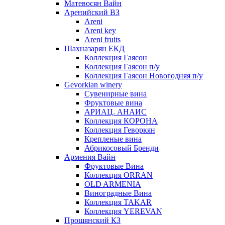
Матевосян Вайн
Аренийский ВЗ
Areni
Areni key
Areni fruits
Шахназарян ЕКД
Коллекция Гаясон
Коллекция Гаясон п/у
Коллекция Гаясон Новогодняя п/у
Gevorkian winery
Сувенирные вина
Фруктовые вина
АРИАЦ. АНАИС
Коллекция КОРОНА
Коллекция Геворкян
Крепленые вина
Абрикосовый Бренди
Армения Вайн
Фруктовые Вина
Коллекция ORRAN
OLD ARMENIA
Виноградные Вина
Коллекция TAKAR
Коллекция YEREVAN
Прошянский КЗ