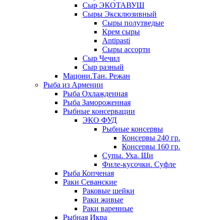
Сыр ЭКОТАВУШ
Сыры Эксклюзивный
Сыры полутведые
Крем сыры
Antipasti
Сыры ассорти
Сыр Чечил
Сыр разный
Мацони.Тан. Режан
Рыба из Армении
Рыба Охлажденная
Рыба Замороженная
Рыбные консервации
ЭКО ФУД
Рыбные консервы
Консервы 240 гр.
Консервы 160 гр.
Супы. Уха. Щи
Филе-кусочки. Суфле
Рыба Копченая
Раки Севанские
Раковые шейки
Раки живые
Раки варенные
Рыбная Икра