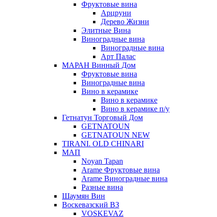
Фруктовые вина
Арцруни
Дерево Жизни
Элитные Вина
Виноградные вина
Виноградные вина
Арт Палас
МАРАН Винный Дом
Фруктовые вина
Виноградные вина
Вино в керамике
Вино в керамике
Вино в керамике п/у
Гетнатун Торговый Дом
GETNATOUN
GETNATOUN NEW
TIRANI. OLD CHINARI
МАП
Noyan Tapan
Arame Фруктовые вина
Arame Виноградные вина
Разные вина
Шаумян Вин
Воскевазский ВЗ
VOSKEVAZ