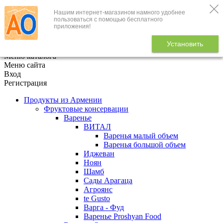
Нашим интернет-магазином намного удобнее
+7 (495) 646-888-1
пользоваться с помощью бесплатного
приложения!
В корзине
0
товаров
Установить
x
Меню каталога
Меню сайта
Вход
Регистрация
Продукты из Армении
Фруктовые консервации
Варенье
ВИТАЛ
Варенья малый объем
Варенья большой объем
Иджеван
Ноян
Шамб
Сады Арагаца
Агроянс
te Gusto
Варга - Фуд
Варенье Proshyan Food