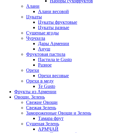
Наборы сухофруктов
Алани
Алани весовой
Цукаты
Цукаты фруктовые
Цукаты разные
Сушеные ягоды
Чурчхела
Дары Армении
Ануш
Фруктовая пастила
Пастила te Gusto
Разное
Орехи
Орехи весовые
Орехи в меду
Te Gusto
Фрукты из Армении
Овощи. Зелень
Свежие Овощи
Свежая Зелень
Замороженные Овощи и Зелень
Тамара фрут
Сушеная Зелень
АРМЧАЙ