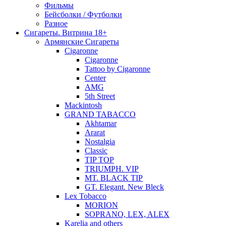
Фильмы
Бейсболки / Футболки
Разное
Сигареты. Витрина 18+
Армянские Сигареты
Cigaronne
Cigaronne
Tattoo by Cigaronne
Center
AMG
5th Street
Mackintosh
GRAND TABACCO
Akhtamar
Ararat
Nostalgia
Classic
TIP TOP
TRIUMPH. VIP
MT. BLACK TIP
GT. Elegant. New Bleck
Lex Tobacco
MORION
SOPRANO, LEX, ALEX
Karelia and others