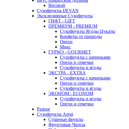
Вкус Араратской Долины
Весовой
Сухофрукты IJEVAN
Эксклюзивные Сухофрукты
ГИФТ - GIFT
ПРЕМИУМ - PREMIUM
Сухофрукты Ягоды Цукаты
Конфеты от природы
Орехи
Микс
ГУРМЭ - GOURMET
Сухофрукты с начинками
Орехи и семечки
Сухофрукты и ягоды
ЭКСТРА - EXTRA
Сухофрукты с начинками
Орехи и семечки
Сухофрукты и ягоды
ЭКОНОМ - ECONOM
Сухофрукты и ягоды
Орехи и семечки
Разное
Сухофрукты Aregi
Сушеные фрукты
Фруктовые Чипсы