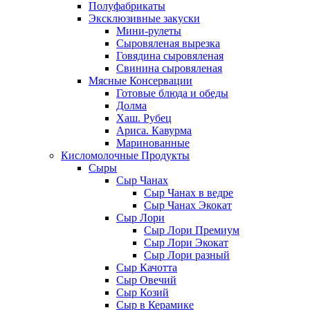
Полуфабрикаты
Эксклюзивные закуски
Мини-рулеты
Сыровяленая вырезка
Говядина сыровяленая
Свинина сыровяленая
Мясные Консервации
Готовые блюда и обеды
Долма
Хаш. Рубец
Ариса. Кавурма
Маринованные
Кисломолочные Продукты
Сыры
Сыр Чанах
Сыр Чанах в ведре
Сыр Чанах Экокат
Сыр Лори
Сыр Лори Премиум
Сыр Лори Экокат
Сыр Лори разный
Сыр Качотта
Сыр Овечий
Сыр Козий
Сыр в Керамике