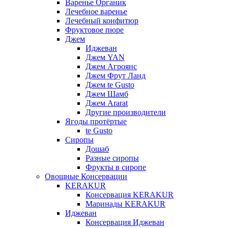
Варенье Органик
Лечебное варенье
Лечебный конфитюр
Фруктовое пюре
Джем
Иджеван
Джем YAN
Джем Агроянс
Джем Фрут Ланд
Джем te Gusto
Джем Шамб
Джем Ararat
Другие производители
Ягоды протёртые
te Gusto
Сиропы
Дошаб
Разные сиропы
Фрукты в сиропе
Овощные Консервации
KERAKUR
Консервация KERAKUR
Маринады KERAKUR
Иджеван
Консервация Иджеван