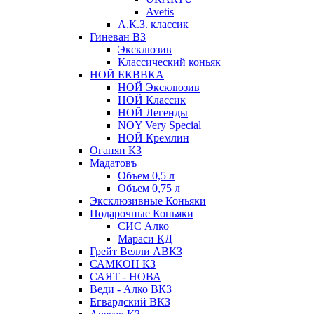
Avetis
А.К.З. классик
Гиневан ВЗ
Эксклюзив
Классический коньяк
НОЙ ЕКВВКА
НОЙ Эксклюзив
НОЙ Классик
НОЙ Легенды
NOY Very Speсial
НОЙ Кремлин
Оганян КЗ
Мадатовъ
Объем 0,5 л
Объем 0,75 л
Эксклюзивные Коньяки
Подарочные Коньяки
СИС Алко
Мараси КД
Грейт Велли АВКЗ
САМКОН КЗ
САЯТ - НОВА
Веди - Алко ВКЗ
Егвардский ВКЗ