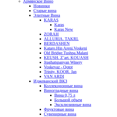
Армянское Вино
Новинки
Старые вина
Элитные Вина
KARAS
Karas
Karas New
ZORAH
ALLURIA. TAKRI.
BERDASHEN
Kataro.Hin Areni.Voskeni
Old Bridge.Tushpa.Malani
KEUSH. Z’art. KOUASH
Jraghatspanyan Winery
Voskevaz - Qotot
Trinity. KOOR. Jan
VAN ARDI
Иджеванский ВКЗ
Коллекционные вина
Виноградные вина
Вина 0,75 л
Большой объем
Эксклюзивные вина
Фруктовые вина
Cувенирные вина