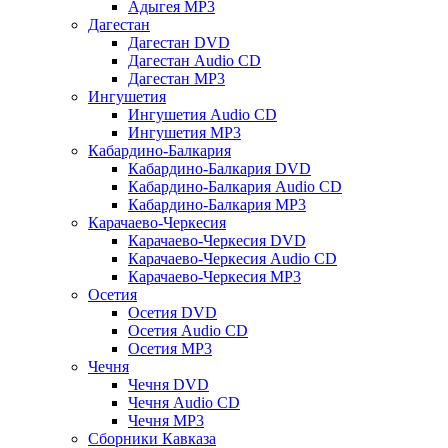
Адыгея MP3
Дагестан
Дагестан DVD
Дагестан Audio CD
Дагестан MP3
Ингушетия
Ингушетия Audio CD
Ингушетия MP3
Кабардино-Балкария
Кабардино-Балкария DVD
Кабардино-Балкария Audio CD
Кабардино-Балкария MP3
Карачаево-Черкесия
Карачаево-Черкесия DVD
Карачаево-Черкесия Audio CD
Карачаево-Черкесия MP3
Осетия
Осетия DVD
Осетия Audio CD
Осетия MP3
Чечня
Чечня DVD
Чечня Audio CD
Чечня MP3
Сборники Кавказа