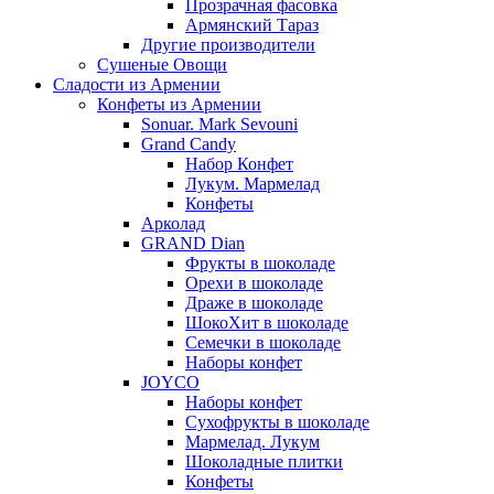
Прозрачная фасовка
Армянский Тараз
Другие производители
Сушеные Овощи
Сладости из Армении
Конфеты из Армении
Sonuar. Mark Sevouni
Grand Candy
Набор Конфет
Лукум. Мармелад
Конфеты
Арколад
GRAND Dian
Фрукты в шоколаде
Орехи в шоколаде
Драже в шоколаде
ШокоХит в шоколаде
Семечки в шоколаде
Наборы конфет
JOYCO
Наборы конфет
Сухофрукты в шоколаде
Мармелад. Лукум
Шоколадные плитки
Конфеты