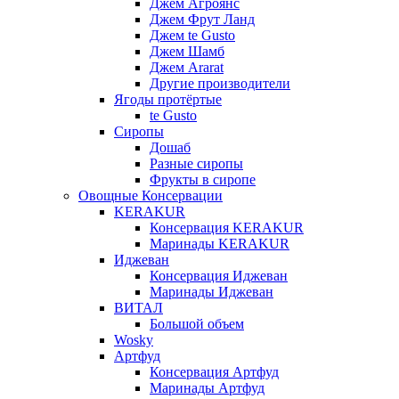
Джем Агроянс
Джем Фрут Ланд
Джем te Gusto
Джем Шамб
Джем Ararat
Другие производители
Ягоды протёртые
te Gusto
Сиропы
Дошаб
Разные сиропы
Фрукты в сиропе
Овощные Консервации
KERAKUR
Консервация KERAKUR
Маринады KERAKUR
Иджеван
Консервация Иджеван
Маринады Иджеван
ВИТАЛ
Большой объем
Wosky
Артфуд
Консервация Артфуд
Маринады Артфуд