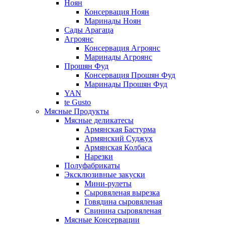
Ноян
Консервация Ноян
Маринады Ноян
Сады Арагаца
Агроянс
Консервация Агроянс
Маринады Агроянс
Прошян Фуд
Консервация Прошян Фуд
Маринады Прошян Фуд
YAN
te Gusto
Мясные Продукты
Мясные деликатесы
Армянская Бастурма
Армянский Суджух
Армянская Колбаса
Нарезки
Полуфабрикаты
Эксклюзивные закуски
Мини-рулеты
Сыровяленая вырезка
Говядина сыровяленая
Свинина сыровяленая
Мясные Консервации