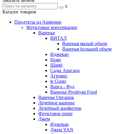
Заказать звонок
x
Каталог товаров
Продукты из Армении
Фруктовые консервации
Варенье
ВИТАЛ
Варенья малый объем
Варенья большой объем
Иджеван
Ноян
Шамб
Сады Арагаца
Агроянс
te Gusto
Варга - Фуд
Варенье Proshyan Food
Варенье Органик
Лечебное варенье
Лечебный конфитюр
Фруктовое пюре
Джем
Иджеван
Джем YAN