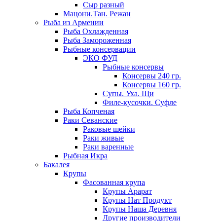
Сыр разный
Мацони.Тан. Режан
Рыба из Армении
Рыба Охлажденная
Рыба Замороженная
Рыбные консервации
ЭКО ФУД
Рыбные консервы
Консервы 240 гр.
Консервы 160 гр.
Супы. Уха. Щи
Филе-кусочки. Суфле
Рыба Копченая
Раки Севанские
Раковые шейки
Раки живые
Раки варенные
Рыбная Икра
Бакалея
Крупы
Фасованная крупа
Крупы Арарат
Крупы Нат Продукт
Крупы Наша Деревня
Другие производители