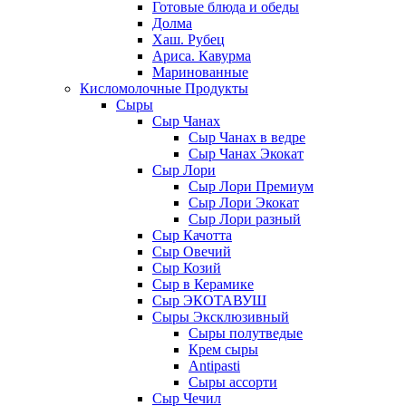
Готовые блюда и обеды
Долма
Хаш. Рубец
Ариса. Кавурма
Маринованные
Кисломолочные Продукты
Сыры
Сыр Чанах
Сыр Чанах в ведре
Сыр Чанах Экокат
Сыр Лори
Сыр Лори Премиум
Сыр Лори Экокат
Сыр Лори разный
Сыр Качотта
Сыр Овечий
Сыр Козий
Сыр в Керамике
Сыр ЭКОТАВУШ
Сыры Эксклюзивный
Сыры полутведые
Крем сыры
Antipasti
Сыры ассорти
Сыр Чечил