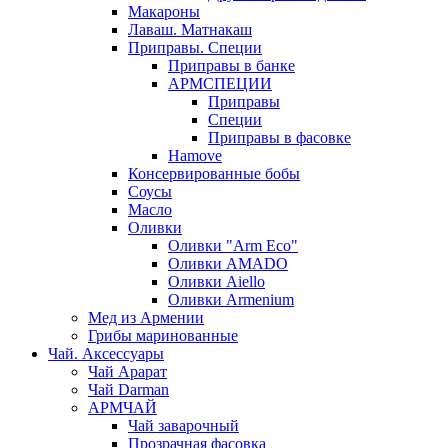
Макароны
Лаваш. Матнакаш
Приправы. Специи
Приправы в банке
АРМСПЕЦИИ
Приправы
Специи
Приправы в фасовке
Hamove
Консервированные бобы
Соусы
Масло
Оливки
Оливки "Arm Eco"
Оливки AMADO
Оливки Aiello
Оливки Armenium
Мед из Армении
Грибы маринованные
Чай. Аксессуары
Чай Арарат
Чай Darman
АРМЧАЙ
Чай заварочный
Прозрачная фасовка