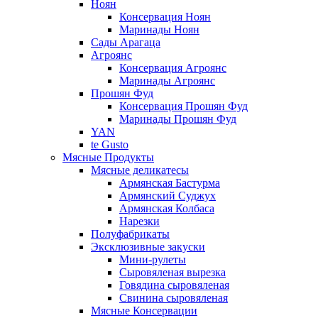
Ноян
Консервация Ноян
Маринады Ноян
Сады Арагаца
Агроянс
Консервация Агроянс
Маринады Агроянс
Прошян Фуд
Консервация Прошян Фуд
Маринады Прошян Фуд
YAN
te Gusto
Мясные Продукты
Мясные деликатесы
Армянская Бастурма
Армянский Суджух
Армянская Колбаса
Нарезки
Полуфабрикаты
Эксклюзивные закуски
Мини-рулеты
Сыровяленая вырезка
Говядина сыровяленая
Свинина сыровяленая
Мясные Консервации