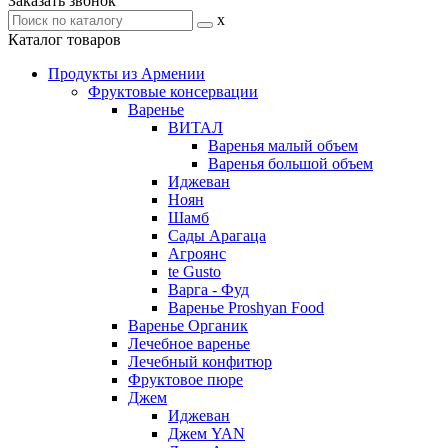
Заказать звонок
x
Каталог товаров
Продукты из Армении
Фруктовые консервации
Варенье
ВИТАЛ
Варенья малый объем
Варенья большой объем
Иджеван
Ноян
Шамб
Сады Арагаца
Агроянс
te Gusto
Варга - Фуд
Варенье Proshyan Food
Варенье Органик
Лечебное варенье
Лечебный конфитюр
Фруктовое пюре
Джем
Иджеван
Джем YAN