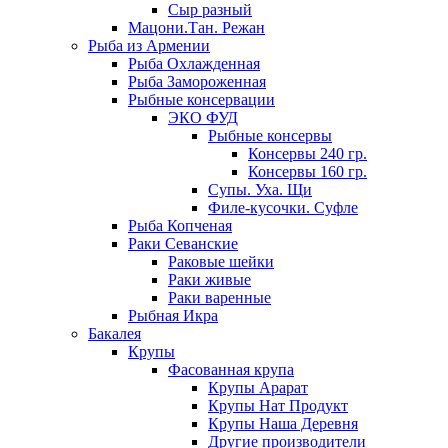
Сыр разный
Мацони.Тан. Режан
Рыба из Армении
Рыба Охлажденная
Рыба Замороженная
Рыбные консервации
ЭКО ФУД
Рыбные консервы
Консервы 240 гр.
Консервы 160 гр.
Супы. Уха. Щи
Филе-кусочки. Суфле
Рыба Копченая
Раки Севанские
Раковые шейки
Раки живые
Раки варенные
Рыбная Икра
Бакалея
Крупы
Фасованная крупа
Крупы Арарат
Крупы Нат Продукт
Крупы Наша Деревня
Другие производители