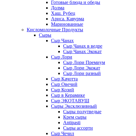
Готовые блюда и обеды
Долма
Хаш. Рубец
Ариса. Кавурма
Маринованные
Кисломолочные Продукты
Сыры
Сыр Чанах
Сыр Чанах в ведре
Сыр Чанах Экокат
Сыр Лори
Сыр Лори Премиум
Сыр Лори Экокат
Сыр Лори разный
Сыр Качотта
Сыр Овечий
Сыр Козий
Сыр в Керамике
Сыр ЭКОТАВУШ
Сыры Эксклюзивный
Сыры полутведые
Крем сыры
Antipasti
Сыры ассорти
Сыр Чечил