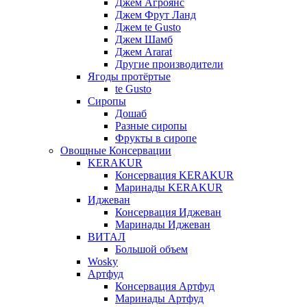
Джем Агроянс
Джем Фрут Ланд
Джем te Gusto
Джем Шамб
Джем Ararat
Другие производители
Ягоды протёртые
te Gusto
Сиропы
Дошаб
Разные сиропы
Фрукты в сиропе
Овощные Консервации
KERAKUR
Консервация KERAKUR
Маринады KERAKUR
Иджеван
Консервация Иджеван
Маринады Иджеван
ВИТАЛ
Большой объем
Wosky
Артфуд
Консервация Артфуд
Маринады Артфуд