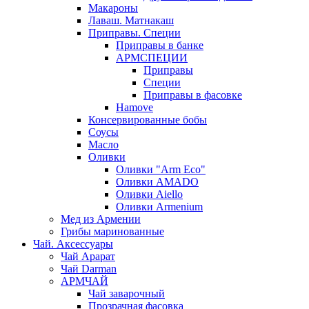
Макароны
Лаваш. Матнакаш
Приправы. Специи
Приправы в банке
АРМСПЕЦИИ
Приправы
Специи
Приправы в фасовке
Hamove
Консервированные бобы
Соусы
Масло
Оливки
Оливки "Arm Eco"
Оливки AMADO
Оливки Aiello
Оливки Armenium
Мед из Армении
Грибы маринованные
Чай. Аксессуары
Чай Арарат
Чай Darman
АРМЧАЙ
Чай заварочный
Прозрачная фасовка