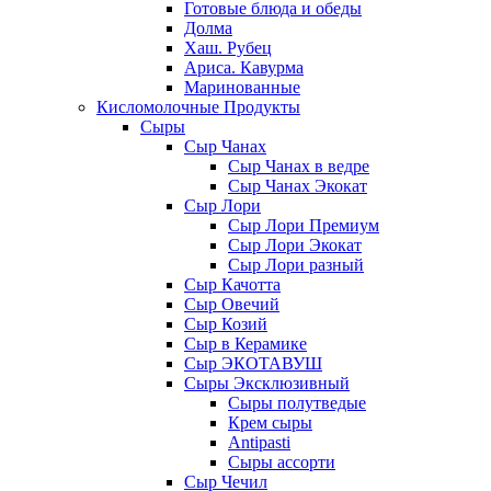
Готовые блюда и обеды
Долма
Хаш. Рубец
Ариса. Кавурма
Маринованные
Кисломолочные Продукты
Сыры
Сыр Чанах
Сыр Чанах в ведре
Сыр Чанах Экокат
Сыр Лори
Сыр Лори Премиум
Сыр Лори Экокат
Сыр Лори разный
Сыр Качотта
Сыр Овечий
Сыр Козий
Сыр в Керамике
Сыр ЭКОТАВУШ
Сыры Эксклюзивный
Сыры полутведые
Крем сыры
Antipasti
Сыры ассорти
Сыр Чечил