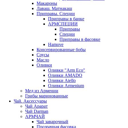
Макароны
Лаваш. Матнакаш
Приправы. Специи
Приправы в банке
АРМСПЕЦИИ
Приправы
Специи
Приправы в фасовке
Hamove
Консервированные бобы
Соусы
Масло
Оливки
Оливки "Arm Eco"
Оливки AMADO
Оливки Aiello
Оливки Armenium
Мед из Армении
Грибы маринованные
Чай. Аксессуары
Чай Арарат
Чай Darman
АРМЧАЙ
Чай заварочный
Прозрачная фасовка