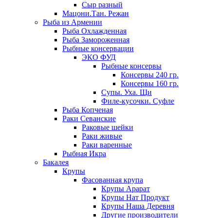
Сыр разный
Мацони.Тан. Режан
Рыба из Армении
Рыба Охлажденная
Рыба Замороженная
Рыбные консервации
ЭКО ФУД
Рыбные консервы
Консервы 240 гр.
Консервы 160 гр.
Супы. Уха. Щи
Филе-кусочки. Суфле
Рыба Копченая
Раки Севанские
Раковые шейки
Раки живые
Раки варенные
Рыбная Икра
Бакалея
Крупы
Фасованная крупа
Крупы Арарат
Крупы Нат Продукт
Крупы Наша Деревня
Другие производители