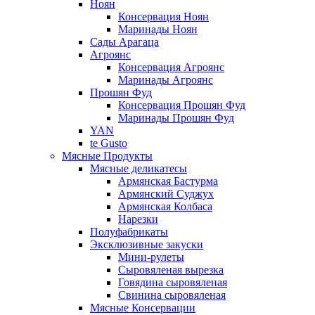
Ноян
Консервация Ноян
Маринады Ноян
Сады Арагаца
Агроянс
Консервация Агроянс
Маринады Агроянс
Прошян Фуд
Консервация Прошян Фуд
Маринады Прошян Фуд
YAN
te Gusto
Мясные Продукты
Мясные деликатесы
Армянская Бастурма
Армянский Суджух
Армянская Колбаса
Нарезки
Полуфабрикаты
Эксклюзивные закуски
Мини-рулеты
Сыровяленая вырезка
Говядина сыровяленая
Свинина сыровяленая
Мясные Консервации