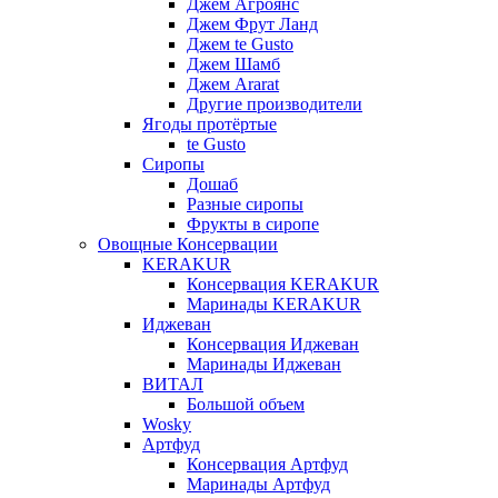
Джем Агроянс
Джем Фрут Ланд
Джем te Gusto
Джем Шамб
Джем Ararat
Другие производители
Ягоды протёртые
te Gusto
Сиропы
Дошаб
Разные сиропы
Фрукты в сиропе
Овощные Консервации
KERAKUR
Консервация KERAKUR
Маринады KERAKUR
Иджеван
Консервация Иджеван
Маринады Иджеван
ВИТАЛ
Большой объем
Wosky
Артфуд
Консервация Артфуд
Маринады Артфуд