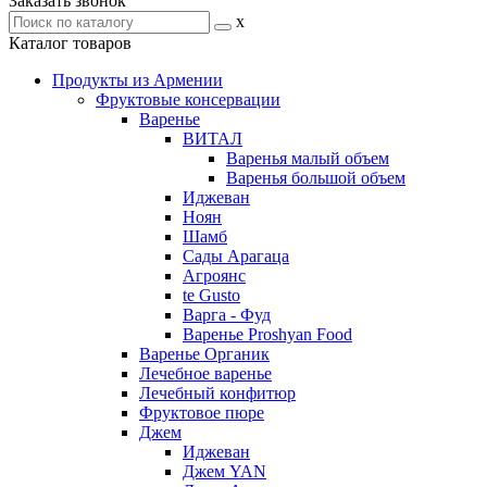
Заказать звонок
x
Каталог товаров
Продукты из Армении
Фруктовые консервации
Варенье
ВИТАЛ
Варенья малый объем
Варенья большой объем
Иджеван
Ноян
Шамб
Сады Арагаца
Агроянс
te Gusto
Варга - Фуд
Варенье Proshyan Food
Варенье Органик
Лечебное варенье
Лечебный конфитюр
Фруктовое пюре
Джем
Иджеван
Джем YAN